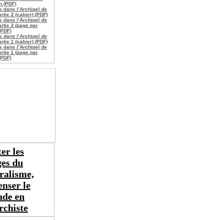
n (PDF)
s dans l’Archipel de
rtie 2 (cahier) (PDF)
s dans l’Archipel de
artie 2 (page par
(PDF)
s dans l’Archipel de
rtie 1 (cahier) (PDF)
s dans l’Archipel de
artie 1 (page par
(PDF)
er les
ges du
éralisme,
enser le
de en
rchiste