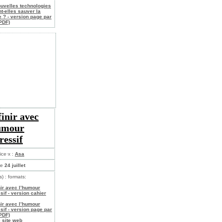
ouvelles technologies
t-elles sauver la
e ? - version page par
PDF)
finir avec
umour
ressif
ice·x :
Asa
le
24 juillet
s) : formats:
inir avec l’humour
sif - version cahier
inir avec l’humour
sif - version page par
PDF)
e site web