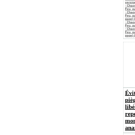
versio
· Chao
Feu, pa
· Chao
Feu, p
page) 
· Chao
Feu, pa
· Chao
Feu, p
page) 
Évit
piè
lib
rep
mon
ana