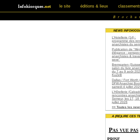
le site
éditions & lieux
classement
Brochu
NEWS INFOKIOSQ
L’Hotellerie (14) :
programme des ren
anarchistes du sem
Publication de "Illé
élégance - perspec
anarchistes & travai
sexe"
Bremgarten (Suisse
salon du livre anarc
du 7 au 9 août 20
KuZeB
Dallas / Fort Worth 
DFW Anarchist Bookf
samedi 4 juillet 20
L’Hôtellerie (Calvad
rencontres anarchi
Semeur, les 17, 18
juillet 2026
>> Toutes les new
A (RE)LIRE CES T
Pas vue pas
prise