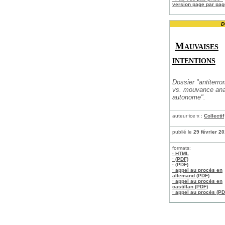
version page par pag
D
Mauvaises
intentions
Dossier "antiterro
vs. mouvance ana
autonome".
auteur·ice·x :
Collectif
publié le
29 février 2
formats:
· HTML
· (PDF)
· (PDF)
· appel au procès en
allemand (PDF)
· appel au procès en
castillan (PDF)
· appel au procès (PD