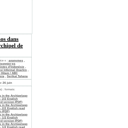
os dans
rchipel de
ice·x :
anonymes
,
isonnier⋅es
istes d’Indonésie
,
si Informal Anarkis
,
 Hitam / ABC
sia
,
Serikat Tahana
le
26 juin
s) : formats:
s in the Archipelago
 - 2/2 English
d version (PDF)
s in the Archipelago
 - 2/2 English read
n (PDF)
s in the Archipelago
 - 1/2 English
d version (PDF)
s in the Archipelago
 - 1/2 English read