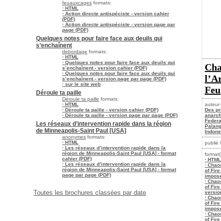
feuauxcages
formats:
· HTML
· Action directe antispéciste - version cahier
(PDF)
· Action directe antispéciste - version page par
page (PDF)
Quelques notes pour faire face aux deuils qui
s’enchaînent
debordage
formats:
· HTML
· Quelques notes pour faire face aux deuils qui
Cha
s’enchaînent - version cahier (PDF)
· Quelques notes pour faire face aux deuils qui
l’A
s’enchaînent - version page par page (PDF)
· sur le site web
Feu
Déroule ta paille
Déroule ta paille
formats:
· HTML
auteur·
· Déroule ta paille - version cahier (PDF)
Des pr
· Déroule ta paille - version page par page (PDF)
anarch
Federa
Les réseaux d’intervention rapide dans la région
Palang
de Minneapolis-Saint Paul [USA]
Indone
anonymes
formats:
· HTML
publié 
· Les réseaux d’intervention rapide dans la
région de Minneapolis-Saint Paul [USA] - format
format(
cahier (PDF)
· HTML
· Les réseaux d’intervention rapide dans la
· Chao
région de Minneapolis-Saint Paul [USA] - format
of Fire
page par page (PDF)
impose
· Chao
of Fire
Toutes les brochures classées par date
versio
· Chao
of Fire
impose
· Chao
of Fire