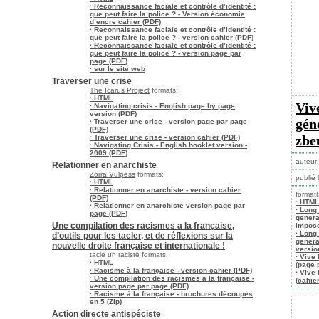
· Reconnaissance faciale et contrôle d’identité :
que peut faire la police ? - Version économie
d’encre cahier (PDF)
· Reconnaissance faciale et contrôle d’identité :
que peut faire la police ? - version cahier (PDF)
· Reconnaissance faciale et contrôle d’identité :
que peut faire la police ? - version page par
page (PDF)
· sur le site web
Traverser une crise
The Icarus Project
formats:
· HTML
Viv
· Navigating crisis - English page by page
version (PDF)
gén
· Traverser une crise - version page par page
(PDF)
zbe
· Traverser une crise - version cahier (PDF)
· Navigating Crisis - English booklet version -
2009 (PDF)
auteur·
Relationner en anarchiste
Zorra Vulpess
formats:
publié 
· HTML
· Relationner en anarchiste - version cahier
format(
(PDF)
· HTML
· Relationner en anarchiste version page par
· Long 
page (PDF)
genera
Une compilation des racismes a la française,
impose
· Long 
d’outils pour les tacler, et de réflexions sur la
genera
nouvelle droite française et internationale !
versio
tacle un raciste
formats:
· Vive
· HTML
(page 
· Racisme à la française - version cahier (PDF)
· Vive
· Une compilation des racismes a la française -
(cahier
version page par page (PDF)
· Racisme à la française - brochures découpés
en 5 (Zip)
Action directe antispéciste