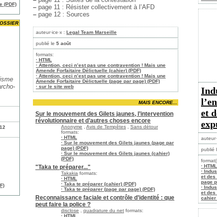
e (PDF)
–
page 11 : Résister collectivement à l’AFD
–
page 12 : Sources
OSSIER
auteur·ice·x :
Legal Team Marseille
publié le
5 août
formats:
· HTML
· Attention, ceci n’est pas une contravention ! Mais une
Amende Forfaitaire Délictuelle (cahier) (PDF)
· Attention, ceci n’est pas une contravention ! Mais une
risme
Amende Forfaitaire Délictuelle (page par page) (PDF)
rcho-
· sur le site web
Ind
l’e
MAIS ENCORE...
et d
Sur le mouvement des Gilets jaunes, l’intervention
révolutionnaire et d’autres choses encore
exp
Anonyme
,
Avis de Tempêtes
,
Sans détour
012
formats:
· HTML
auteur·
· Sur le mouvement des Gilets jaunes (page par
page) (PDF)
publié 
· Sur le mouvement des Gilets jaunes (cahier)
(PDF)
format(
· HTML
"Taka te préparer..."
· Indu
Takakia
formats:
et des
· HTML
page p
· Taka te préparer (cahier) (PDF)
F)
· Indu
· Taka te préparer (page par page) (PDF)
et des
Reconnaissance faciale et contrôle d’identité : que
cahier
peut faire la police ?
disclose
,
quadrature du net
formats:
· HTML