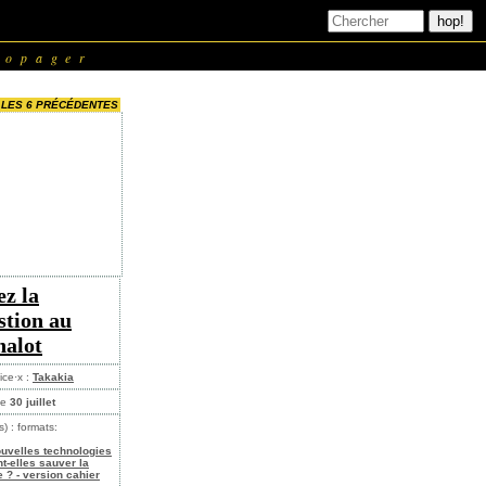
ropager
LES 6 PRÉCÉDENTES
ez la
stion au
halot
ice·x :
Takakia
le
30 juillet
s) : formats:
ouvelles technologies
t-elles sauver la
e ? - version cahier