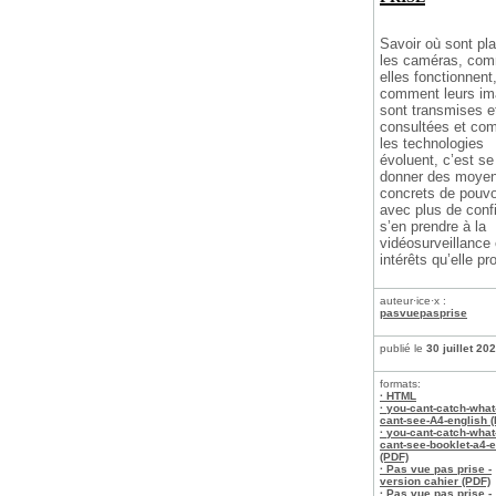
Savoir où sont pl
les caméras, co
elles fonctionnent
comment leurs i
sont transmises e
consultées et co
les technologies
évoluent, c’est se
donner des moye
concrets de pouvo
avec plus de conf
s’en prendre à la
vidéosurveillance 
intérêts qu’elle pr
auteur·ice·x :
pasvuepasprise
publié le
30 juillet 20
formats:
· HTML
· you-cant-catch-what
cant-see-A4-english 
· you-cant-catch-what
cant-see-booklet-a4-e
(PDF)
· Pas vue pas prise -
version cahier (PDF)
· Pas vue pas prise -