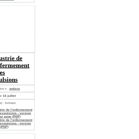
ustrie de
nfermement
es
ulsions
ice·x :
anticra
le
16 juillet
s) : formats:
strie de l’enfermement
 expulsions - version
ar page (PDF)
strie de l’enfermement
 expulsions - version
 (PDF)