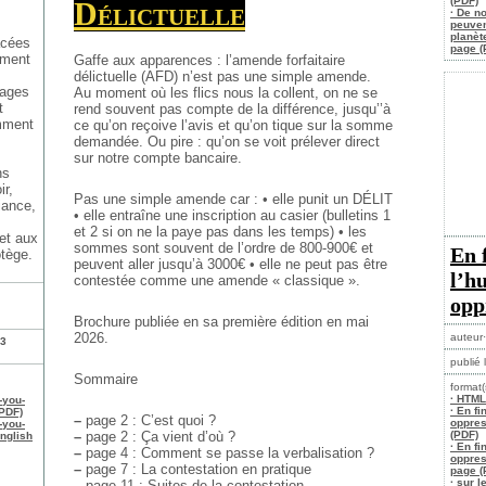
(PDF)
Délictuelle
· De n
peuven
planèt
acées
page (
mment
Gaffe aux apparences : l’amende forfaitaire
,
délictuelle (AFD) n’est pas une simple amende.
mages
Au moment où les flics nous la collent, on ne se
t
rend souvent pas compte de la différence, jusqu’’à
mment
ce qu’on reçoive l’avis et qu’on tique sur la somme
demandée. Ou pire : qu’on se voit prélever direct
sur notre compte bancaire.
ns
ir,
Pas une simple amende car :
• elle punit un DÉLIT
iance,
• elle entraîne une inscription au casier (bulletins 1
et 2 si on
ne la paye pas dans les temps)
• les
et aux
sommes sont souvent de l’ordre de 800-900€ et
En 
otège.
peuvent
aller jusqu’à 3000€
• elle ne peut pas être
l’h
contestée comme une amende « classique ».
opp
Brochure publiée en sa première édition en mai
2026.
auteur·
23
publié 
Sommaire
format(
· HTML
-you-
· En f
(PDF)
–
page 2 : C’est quoi ?
oppres
-you-
–
page 2 : Ça vient d’où ?
(PDF)
nglish
· En f
–
page 4 : Comment se passe la verbalisation ?
oppres
–
page 7 : La contestation en pratique
page (
· sur l
–
page 11 : Suites de la contestation