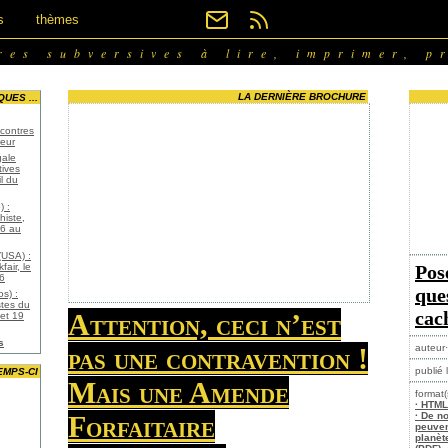
s
thèmes
res subversives à lire, imprimer, p
LA DERNIÈRE BROCHURE
UES ...
contres
eur
gale
tives
l du
) :
histe,
26 au
(USA) :
air, le
Pos
26
que
os) :
stes du
cac
Attention, ceci n’est
 et 19
s
pas une contravention !
auteur·
publié 
EMPS-CI
Mais une Amende
format(
· HTML
Forfaitaire
· De n
peuven
planèt