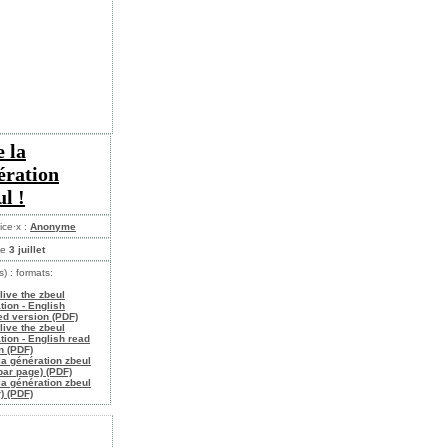
e la
ération
ul !
ice·x :
Anonyme
le
3 juillet
s) : formats:
live the zbeul
tion - English
d version (PDF)
live the zbeul
tion - English read
n (PDF)
 la génération zbeul
par page) (PDF)
 la génération zbeul
) (PDF)