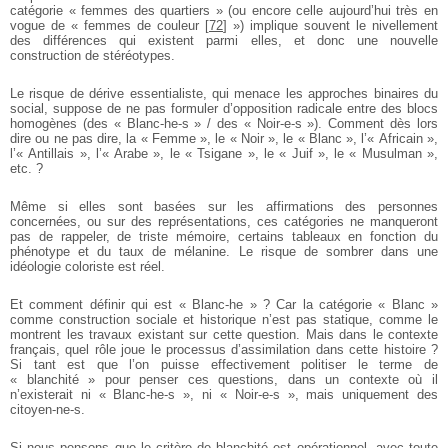
catégorie « femmes des quartiers » (ou encore celle aujourd’hui très en
vogue de « femmes de couleur
[
72
]
») implique souvent le nivellement
des différences qui existent parmi elles, et donc une nouvelle
construction de stéréotypes.
Le risque de dérive essentialiste, qui menace les approches binaires du
social, suppose de ne pas formuler d’opposition radicale entre des blocs
homogènes (des « Blanc-he-s » / des « Noir-e-s »). Comment dès lors
dire ou ne pas dire, la « Femme », le « Noir », le « Blanc », l’« Africain »,
l’« Antillais », l’« Arabe », le « Tsigane », le « Juif », le « Musulman »,
etc. ?
Même si elles sont basées sur les affirmations des personnes
concernées, ou sur des représentations, ces catégories ne manqueront
pas de rappeler, de triste mémoire, certains tableaux en fonction du
phénotype et du taux de mélanine. Le risque de sombrer dans une
idéologie coloriste est réel.
Et comment définir qui est « Blanc-he » ? Car la catégorie « Blanc »
comme construction sociale et historique n’est pas statique, comme le
montrent les travaux existant sur cette question. Mais dans le contexte
français, quel rôle joue le processus d’assimilation dans cette histoire ?
Si tant est que l’on puisse effectivement politiser le terme de
« blanchité » pour penser ces questions, dans un contexte où il
n’existerait ni « Blanc-he-s », ni « Noir-e-s », mais uniquement des
citoyen-ne-s.
Si nous pensons que le critère de blanchité est opérationnel, avec toute