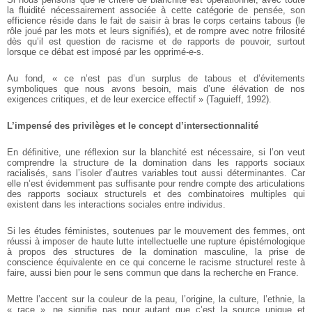
la fluidité nécessairement associée à cette catégorie de pensée, son
efficience réside dans le fait de saisir à bras le corps certains tabous (le
rôle joué par les mots et leurs signifiés), et de rompre avec notre frilosité
dès qu’il est question de racisme et de rapports de pouvoir, surtout
lorsque ce débat est imposé par les opprimé-e-s.
Au fond, « ce n’est pas d’un surplus de tabous et d’évitements
symboliques que nous avons besoin, mais d’une élévation de nos
exigences critiques, et de leur exercice effectif » (Taguieff, 1992).
L’impensé des privilèges et le concept d’intersectionnalité
En définitive, une réflexion sur la blanchité est nécessaire, si l’on veut
comprendre la structure de la domination dans les rapports sociaux
racialisés, sans l’isoler d’autres variables tout aussi déterminantes. Car
elle n’est évidemment pas suffisante pour rendre compte des articulations
des rapports sociaux structurels et des combinatoires multiples qui
existent dans les interactions sociales entre individus.
Si les études féministes, soutenues par le mouvement des femmes, ont
réussi à imposer de haute lutte intellectuelle une rupture épistémologique
à propos des structures de la domination masculine, la prise de
conscience équivalente en ce qui concerne le racisme structurel reste à
faire, aussi bien pour le sens commun que dans la recherche en France.
Mettre l’accent sur la couleur de la peau, l’origine, la culture, l’ethnie, la
« race », ne signifie pas pour autant que c’est la source unique et