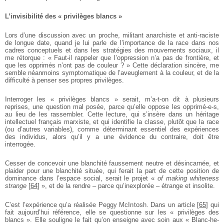
L’invisibilité des « privilèges blancs »
Lors d’une discussion avec un proche, militant anarchiste et anti-raciste
de longue date, quand je lui parle de l’importance de la race dans nos
cadres conceptuels et dans les stratégies des mouvements sociaux, il
me rétorque : « Faut-il rappeler que l’oppression n’a pas de frontière, et
que les opprimés n’ont pas de couleur ? » Cette déclaration sincère, me
semble néanmoins symptomatique de l’aveuglement à la couleur, et de la
difficulté à penser ses propres privilèges.
Interroger les « privilèges blancs » serait, m’a-t-on dit à plusieurs
reprises, une question mal posée, parce qu’elle oppose les opprimé-e-s,
au lieu de les rassembler. Cette lecture, qui s’insère dans un héritage
intellectuel français marxiste, et qui identifie la classe, plutôt que la race
(ou d’autres variables), comme déterminant essentiel des expériences
des individus, alors qu’il y a une évidence du contraire, doit être
interrogée.
Cesser de concevoir une blanchité faussement neutre et désincarnée, et
plaider pour une blanchité située, qui ferait la part de cette position de
dominance dans l’espace social, serait le projet «
of making whiteness
strange
[
64
]
», et de la rendre – parce qu’inexplorée – étrange et insolite.
C’est l’expérience qu’a réalisée Peggy McIntosh. Dans un article
[
65
]
qui
fait aujourd’hui référence, elle se questionne sur les « privilèges des
blancs ». Elle souligne le fait qu’on enseigne avec soin aux « Blanc-he-