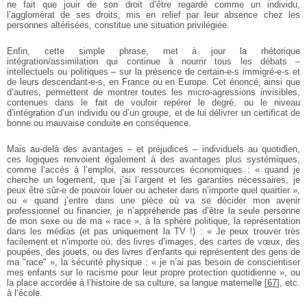
ne fait que jouir de son droit d’être regardé comme un individu,
l’agglomérat de ses droits, mis en relief par leur absence chez les
personnes altérisées, constitue une situation privilégiée.
Enfin, cette simple phrase, met à jour la rhétorique
intégration/assimilation qui continue à nourrir tous les débats –
intellectuels ou politiques – sur la présence de certain-e-s immigré-e-s et
de leurs descendant-e-s, en France ou en Europe. Cet énoncé, ainsi que
d’autres, permettent de montrer toutes les micro-agressions invisibles,
contenues dans le fait de vouloir repérer le degré, ou le niveau
d’intégration d’un individu ou d’un groupe, et de lui délivrer un certificat de
bonne ou mauvaise conduite en conséquence.
Mais au-delà des avantages – et préjudices – individuels au quotidien,
ces logiques renvoient également à des avantages plus systémiques,
comme l’accès à l’emploi, aux ressources économiques : « quand je
cherche un logement, que j’ai l’argent et les garanties nécessaires, je
peux être sûr-e de pouvoir louer ou acheter dans n’importe quel quartier »,
ou « quand j’entre dans une pièce où va se décider mon avenir
professionnel ou financier, je n’appréhende pas d’être la seule personne
de mon sexe ou de ma « race », à la sphère politique, la représentation
dans les médias (et pas uniquement la TV !) : « Je peux trouver très
facilement et n’importe où, des livres d’images, des cartes de vœux, des
poupées, des jouets, ou des livres d’enfants qui représentent des gens de
ma "race" », la sécurité physique : « je n’ai pas besoin de conscientiser
mes enfants sur le racisme pour leur propre protection quotidienne », ou
la place accordée à l’histoire de sa culture, sa langue maternelle
[
67
]
, etc.
à l’école.