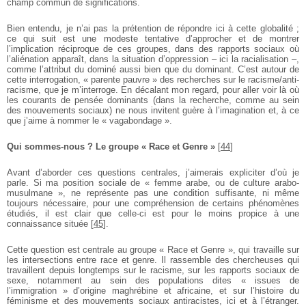
champ commun de significations.
Bien entendu, je n’ai pas la prétention de répondre ici à cette globalité ;
ce qui suit est une modeste tentative d’approcher et de montrer
l’implication réciproque de ces groupes, dans des rapports sociaux où
l’aliénation apparaît, dans la situation d’oppression – ici la racialisation –,
comme l’attribut du dominé aussi bien que du dominant. C’est autour de
cette interrogation, « parente pauvre » des recherches sur le racisme/anti-
racisme, que je m’interroge. En décalant mon regard, pour aller voir là où
les courants de pensée dominants (dans la recherche, comme au sein
des mouvements sociaux) ne nous invitent guère à l’imagination et, à ce
que j’aime à nommer le « vagabondage ».
Qui sommes-nous ? Le groupe « Race et Genre »
[
44
]
Avant d’aborder ces questions centrales, j’aimerais expliciter d’où je
parle. Si ma position sociale de « femme arabe, ou de culture arabo-
musulmane », ne représente pas une condition suffisante, ni même
toujours nécessaire, pour une compréhension de certains phénomènes
étudiés, il est clair que celle-ci est pour le moins propice à une
connaissance située
[
45
]
.
Cette question est centrale au groupe « Race et Genre », qui travaille sur
les intersections entre race et genre. Il rassemble des chercheuses qui
travaillent depuis longtemps sur le racisme, sur les rapports sociaux de
sexe, notamment au sein des populations dites « issues de
l’immigration » d’origine maghrébine et africaine, et sur l’histoire du
féminisme et des mouvements sociaux antiracistes, ici et à l’étranger.