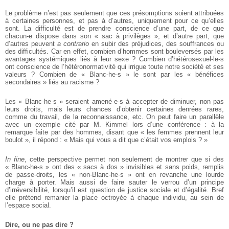
Le problème n’est pas seulement que ces présomptions soient attribuées
à certaines personnes, et pas à d’autres, uniquement pour ce qu’elles
sont. La difficulté est de prendre conscience d’une part, de ce que
chacun-e dispose dans son « sac à privilèges », et d’autre part, que
d’autres peuvent
a contrario
en subir des préjudices, des souffrances ou
des difficultés. Car en effet, combien d’hommes sont bouleversés par les
avantages systémiques liés à leur sexe ? Combien d’hétérosexuel-le-s
ont conscience de l’hétéronormativité qui irrigue toute notre société et ses
valeurs ? Combien de « Blanc-he-s » le sont par les « bénéfices
secondaires » liés au racisme ?
Les « Blanc-he-s » seraient amené-e-s à accepter de diminuer, non pas
leurs droits, mais leurs chances d’obtenir certaines denrées rares,
comme du travail, de la reconnaissance, etc. On peut faire un parallèle
avec un exemple cité par M. Kimmel lors d’une conférence : à la
remarque faite par des hommes, disant que « les femmes prennent leur
boulot », il répond : « Mais qui vous a dit que c’était vos emplois ? »
In fine
, cette perspective permet non seulement de montrer que si des
« Blanc-he-s » ont des « sacs à dos » invisibles et sans poids, remplis
de passe-droits, les « non-Blanc-he-s » ont en revanche une lourde
charge à porter. Mais aussi de faire sauter le verrou d’un principe
d’irréversibilité, lorsqu’il est question de justice sociale et d’égalité. Bref
elle prétend remanier la place octroyée à chaque individu, au sein de
l’espace social.
Dire, ou ne pas dire ?