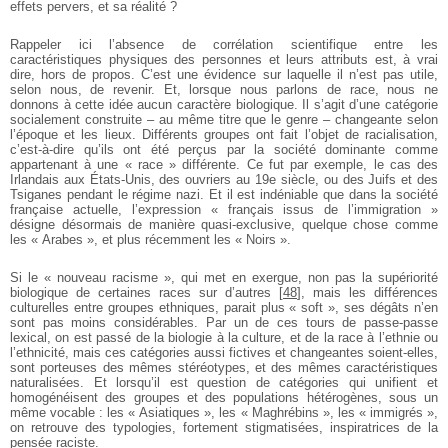
effets pervers, et sa réalité ?
Rappeler ici l’absence de corrélation scientifique entre les
caractéristiques physiques des personnes et leurs attributs est, à vrai
dire, hors de propos. C’est une évidence sur laquelle il n’est pas utile,
selon nous, de revenir. Et, lorsque nous parlons de race, nous ne
donnons à cette idée aucun caractère biologique. Il s’agit d’une catégorie
socialement construite – au même titre que le genre – changeante selon
l’époque et les lieux. Différents groupes ont fait l’objet de racialisation,
c’est-à-dire qu’ils ont été perçus par la société dominante comme
appartenant à une « race » différente. Ce fut par exemple, le cas des
Irlandais aux États-Unis, des ouvriers au 19e siècle, ou des Juifs et des
Tsiganes pendant le régime nazi. Et il est indéniable que dans la société
française actuelle, l’expression « français issus de l’immigration »
désigne désormais de manière quasi-exclusive, quelque chose comme
les « Arabes », et plus récemment les « Noirs ».
Si le « nouveau racisme », qui met en exergue, non pas la supériorité
biologique de certaines races sur d’autres
[
48
]
, mais les différences
culturelles entre groupes ethniques, parait plus « soft », ses dégâts n’en
sont pas moins considérables. Par un de ces tours de passe-passe
lexical, on est passé de la biologie à la culture, et de la race à l’ethnie ou
l’ethnicité, mais ces catégories aussi fictives et changeantes soient-elles,
sont porteuses des mêmes stéréotypes, et des mêmes caractéristiques
naturalisées. Et lorsqu’il est question de catégories qui unifient et
homogénéisent des groupes et des populations hétérogènes, sous un
même vocable : les « Asiatiques », les « Maghrébins », les « immigrés »,
on retrouve des typologies, fortement stigmatisées, inspiratrices de la
pensée raciste.