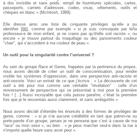
à dos invisible et sans poids, rempli de fournitures spéciales, cartes,
passeports, carnets d’adresses, codes, visas, vêtements, outils et
chèques en blanc » (McIntosh, 1989).
Elle dresse ainsi une liste de cinquante privilèges qu’elle a pu
identifier
[
66
]
, comme par exemple « si je suis convoquée par le/la
professeur-e de mon enfant, je ne crains pas qu’il/elle soit raciste », ou
encore « je trouve partout du maquillage ou des pansements couleur
"chair", qui s’accordent à ma couleur de peau ».
Un outil pour la singularité contre l’universel ?
Au sein du groupe Race et Genre, frappées par la pertinence du propos,
nous avons décidé de créer un outil de conscientisation, pour rendre
visible les systèmes d’oppression, dans une perspective anti-raciste et
anti-sexiste. Voici un extrait de ce que j’écrivis : « La découverte de cet
outil a été pour moi comme une véritable "révélation" : celle d’un
renversement de perspective qui se présentait à moi pour la première
fois ! [...] Aussi incroyable que cela puisse paraître, c’était la première
fois que je le ressentais aussi clairement, et sans ambiguïtés ».
Nous avons décidé d’étendre les énoncés à des formes de privilèges de
genre, comme : « si je n’ai aucune crédibilité en tant que patron-ne ou
porte-parole d’un groupe, jamais je ne penserai que c’est à cause de ma
"race" ou mon sexe », ou bien : « je peux marcher seul-e dans la rue à
n’importe quelle heure sans avoir peur ».