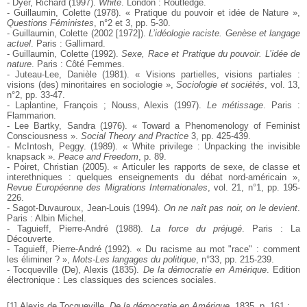
- Dyer, Richard (1997).
White
. London : Routledge.
- Guillaumin, Colette (1978). « Pratique du pouvoir et idée de Nature »,
Questions Féministes
, n°2 et 3, pp. 5-30.
- Guillaumin, Colette (2002 [1972]).
L’idéologie raciste. Genèse et langage
actuel
. Paris : Gallimard.
- Guillaumin, Colette (1992).
Sexe, Race et Pratique du pouvoir. L’idée de
nature
. Paris : Côté Femmes.
- Juteau-Lee, Danièle (1981). « Visions partielles, visions partiales :
visions (des) minoritaires en sociologie »,
Sociologie et sociétés
, vol. 13,
n°2, pp. 33-47.
- Laplantine, François ; Nouss, Alexis (1997).
Le métissage
. Paris :
Flammarion.
- Lee Bartky, Sandra (1976). « Toward a Phenomenology of Feminist
Consciousness ».
Social Theory and Practice
3, pp. 425-439.
- McIntosh, Peggy. (1989). « White privilege : Unpacking the invisible
knapsack ».
Peace and Freedom
, p. 89.
- Poiret, Christian (2005). « Articuler les rapports de sexe, de classe et
interethniques : quelques enseignements du débat nord-américain »,
Revue Européenne des Migrations Internationales
, vol. 21, n°1, pp. 195-
226.
- Sagot-Duvauroux, Jean-Louis (1994).
On ne naît pas noir, on le devient
.
Paris : Albin Michel.
- Taguieff, Pierre-André (1988).
La force du préjugé
. Paris : La
Découverte.
- Taguieff, Pierre-André (1992). « Du racisme au mot "race" : comment
les éliminer ? »,
Mots-Les langages du politique
, n°33, pp. 215-239.
- Tocqueville (De), Alexis (1835).
De la démocratie en Amérique
. Edition
électronique : Les classiques des sciences sociales.
[
1
]
Alexis de Tocqueville,
De la démocratie en Amérique
, 1835, p. 161 :