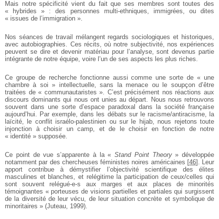
Mais notre spécificité vient du fait que ses membres sont toutes des
« hybrides » : des personnes multi-ethniques, immigrées, ou dites
« issues de l’immigration ».
Nos séances de travail mélangent regards sociologiques et historiques,
avec autobiographies. Ces récits, où notre subjectivité, nos expériences
peuvent se dire et devenir matériau pour l’analyse, sont devenus partie
intégrante de notre équipe, voire l’un de ses aspects les plus riches.
Ce groupe de recherche fonctionne aussi comme une sorte de « une
chambre à soi » intellectuelle, sans la menace ou le soupçon d’être
traitées de « communautaristes ». C’est précisément nos réactions aux
discours dominants qui nous ont unies au départ. Nous nous retrouvons
souvent dans une sorte d’espace paradoxal dans la société française
aujourd’hui. Par exemple, dans les débats sur le racisme/antiracisme, la
laïcité, le conflit israélo-palestinien ou sur le hijab, nous rejetons toute
injonction à choisir un camp, et de le choisir en fonction de notre
« identité » supposée.
Ce point de vue s’apparente à la «
Stand Point Theory
» développée
notamment par des chercheuses féministes noires américaines
[
46
]
. Leur
apport contribue à démystifier l’objectivité scientifique des élites
masculines et blanches, et relégitime la participation de ceux/celles qui
sont souvent relégué-e-s aux marges et aux places de minorités
témoignantes « porteuses de visions partielles et partiales qui surgissent
de la diversité de leur vécu, de leur situation concrète et symbolique de
minoritaires » (Juteau, 1999).