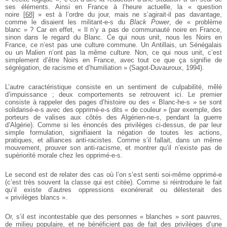
ses éléments. Ainsi en France à l’heure actuelle, la « question
noire
[
68
]
» est à l’ordre du jour, mais ne s’agirait-il pas davantage,
comme le disaient les militant-e-s du
Black Power
, de « problème
blanc » ? Car en effet, « Il n’y a pas de communauté noire en France,
sinon dans le regard du Blanc. Ce qui nous unit, nous les Noirs en
France, ce n’est pas une culture commune. Un Antillais, un Sénégalais
ou un Malien n’ont pas la même culture. Non, ce qui nous unit, c’est
simplement d’être Noirs en France, avec tout ce que ça signifie de
ségrégation, de racisme et d’humiliation » (Sagot-Duvauroux, 1994).
L’autre caractéristique consiste en un sentiment de culpabilité, mêlé
d’impuissance ; deux comportements se retrouvent ici. Le premier
consiste à rappeler des pages d’histoire ou des « Blanc-he-s » se sont
solidarisé-e-s avec des opprimé-e-s dits « de couleur » (par exemple, des
porteurs de valises aux côtés des Algérien-ne-s, pendant la guerre
d’Algérie). Comme si les énoncés des privilèges ci-dessus, de par leur
simple formulation, signifiaient la négation de toutes les actions,
pratiques, et alliances anti-racistes. Comme s’il fallait, dans un même
mouvement, prouver son anti-racisme, et montrer qu’il n’existe pas de
supériorité morale chez les opprimé-e-s.
Le second est de relater des cas où l’on s’est senti soi-même opprimé-e
(c’est très souvent la classe qui est citée). Comme si réintroduire le fait
qu’il existe d’autres oppressions exonérerait ou délesterait des
« privilèges blancs ».
Or, s’il est incontestable que des personnes « blanches » sont pauvres,
de milieu populaire, et ne bénéficient pas de fait des privilèges d’une