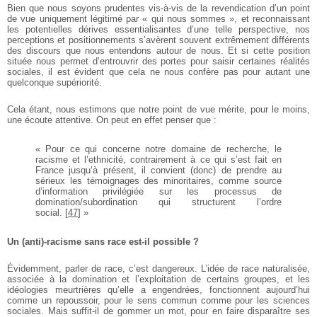
Bien que nous soyons prudentes vis-à-vis de la revendication d’un point
de vue uniquement légitimé par « qui nous sommes », et reconnaissant
les potentielles dérives essentialisantes d’une telle perspective, nos
perceptions et positionnements s’avèrent souvent extrêmement différents
des discours que nous entendons autour de nous. Et si cette position
située nous permet d’entrouvrir des portes pour saisir certaines réalités
sociales, il est évident que cela ne nous confère pas pour autant une
quelconque supériorité.
Cela étant, nous estimons que notre point de vue mérite, pour le moins,
une écoute attentive. On peut en effet penser que :
« Pour ce qui concerne notre domaine de recherche, le
racisme et l’ethnicité, contrairement à ce qui s’est fait en
France jusqu’à présent, il convient (donc) de prendre au
sérieux les témoignages des minoritaires, comme source
d’information privilégiée sur les processus de
domination/subordination qui structurent l’ordre
social.
[
47
]
»
Un (anti)-racisme sans race est-il possible ?
Évidemment, parler de race, c’est dangereux. L’idée de race naturalisée,
associée à la domination et l’exploitation de certains groupes, et les
idéologies meurtrières qu’elle a engendrées, fonctionnent aujourd’hui
comme un repoussoir, pour le sens commun comme pour les sciences
sociales. Mais suffit-il de gommer un mot, pour en faire disparaître ses