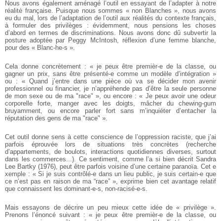
Nous avons également aménagé l’outil en essayant de l’adapter à notre
réalité française. Puisque nous sommes « non Blanches », nous avons
eu du mal, lors de l’adaptation de l’outil aux réalités du contexte français,
à formuler des privilèges : évidemment, nous pensions les choses
d’abord en termes de discriminations. Nous avons donc dû subvertir la
posture adoptée par Peggy McIntosh, réflexion d’une femme blanche,
pour des « Blanc-he-s ».
Cela donne concrètement : « je peux être premièr-e de la classe, ou
gagner un prix, sans être présenté-e comme un modèle d’intégration »
ou : « Quand j’entre dans une pièce où va se décider mon avenir
professionnel ou financier, je n’appréhende pas d’être la seule personne
de mon sexe ou de ma "race" », ou encore : « Je peux avoir une odeur
corporelle forte, manger avec les doigts, mâcher du chewing-gum
bruyamment, ou encore parler fort sans m’inquiéter d’entacher la
réputation des gens de ma "race" ».
Cet outil donne sens à cette conscience de l’oppression raciste, que j’ai
parfois éprouvée lors de situations très concrètes (recherche
d’appartements, de boulots, interactions quotidiennes diverses, surtout
dans les commerces...). Ce sentiment, comme l’a si bien décrit Sandra
Lee Bartky (1976), peut être parfois voisine d’une certaine paranoïa. Cet e
xemple : « Si je suis contrôlé-e dans un lieu public, je suis certain-e que
ce n’est pas en raison de ma “race” », exprime bien cet avantage relatif
que connaissent les dominant-e-s, non-racisé-e-s.
Mais essayons de décrire un peu mieux cette idée de « privilège ».
Prenons l’énoncé suivant : « je peux être premièr-e de la classe, ou