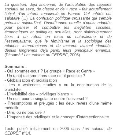
La question, déjà ancienne, de l’articulation des rapports
sociaux de sexe, de classe et de « race » fait actuellement
l’objet d’un intérêt renouvelé en France. Cet intérêt est
salutaire
(...)
. La confusion politique croissante qui semble
prévaloir aujourd’hui, l’insuffisance cruelle d’outils adaptés
pour penser et combattre les inégalités sociales,
économiques et politiques actuelles, sont dialectiquement
liées à un retour en force du naturalisme et de
l’essentialisme, que le féminisme et la sociologie des
relations interethniques et du racisme avaient identifiés
depuis longtemps déjà parmi leurs principaux ennemis.
(Résumé /
Les cahiers du CEDREF
, 2006)
Sommaire :
- Qui sommes-nous ? Le groupe « Race et Genre »
- Un (anti)-racisme sans race est-il possible ?
- Globalisation et racialisation
- Les « whiteness studies » ou la construction de la
blanchité
- L’invisibilité des « privilèges blancs »
- Un outil pour la singularité contre l’universel ?
- Présomptions et préjugés : les deux revers d’une même
médaille
- Dire, ou ne pas dire ?
- L’impensé des privilèges et le concept d’intersectionnalité
Texte publié initialement en 2006 dans
Les cahiers du
CEDREF
n°14.