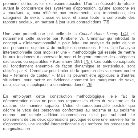
première, de toutes les exclusions sociales. D’où la nécessité de refuser
autant la concurrence des systèmes d’oppression, qu’une approche en
«
sandwich
», pour réfléchir aux croisements, aux imbrications, des
catégories de sexe, classe et race, et saisir toute la complexité des
rapports sociaux, en mettant à jour leurs contradictions
[
73
]
.
Une voie prometteuse est celle de la
Critical Race Theory
[
74
]
, et
notamment celle ouverte par Kimberlé W. Crenshaw qui introduit le
concept « d’intersectionnalité » pour faire une analyse du point de vue
des personnes sujettes à de multiples oppressions. Elle utilise l’analyse
intersectionnelle pour mobiliser une « méthodologie qui essaie de mettre
fin aux tendances à concevoir la race et le genre comme des catégories
exclusives ou séparables » (Crenshaw, 1991
[
75
]
). Ces outils conceptuels
qui fonctionnent ensemble de façon dynamique et systémique, sont
utilisés par K. Crenshaw pour traiter de la question des violences contre
les « femmes de couleur ». Mais ils peuvent être appliqués à d’autres
situations, pour mettre en évidence comment les marqueurs de sexe,
race, classe, s’appliquent à un individu donné
[
76
]
.
En employant cette construction méthodologique, elle fait la
démonstration qu’on ne peut pas regarder les effets du sexisme et du
racisme de manière séparée. L’idée d’intersectionnalité postule que
décrire le vécu des personnes confrontées au racisme et au sexisme
comme une simple addition d’oppressions n’est pas suffisant. Le
croisement de ces deux oppressions provoque et crée une nouvelle forme
d’oppression, une identité intersectionnelle qui renforce les processus de
marginalisation.