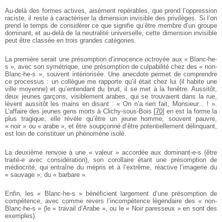
Au-delà des formes actives, aisément repérables, que prend l’oppression
raciste, il reste à caractériser la dimension invisible des privilèges. Si l’on
prend le temps de considérer ce que signifie qu’être membre d’un groupe
dominant, et au-delà de la neutralité universelle, cette dimension invisible
peut être classée en trois grandes catégories.
La première serait une présomption d’innocence octroyée aux « Blanc-he-
s », avec son symétrique, une présomption de culpabilité chez des « non-
Blanc-he-s », souvent intériorisée. Une anecdote permet de comprendre
ce processus : un collègue me rapporte qu’il était chez lui (il habite une
ville moyenne) et qu’entendant du bruit, il se met à la fenêtre. Aussitôt,
deux jeunes garçons, visiblement arabes, qui se trouvaient dans la rue,
lèvent aussitôt les mains en disant : « On n’a rien fait, Monsieur... ! ».
L’affaire des jeunes gens morts à Clichy-sous-Bois
[
70
]
en est la forme la
plus tragique, elle révèle qu’être un jeune homme, souvent pauvre,
« noir » ou « arabe », et être soupçonné d’être potentiellement délinquant,
est loin de constituer un phénomène isolé.
La deuxième renvoie à une « valeur » accordée aux dominant-e-s (être
traité-e avec considération), son corollaire étant une présomption de
médiocrité, qui entraîne du mépris et à l’extrême, réactive l’imagerie du
« sauvage », du « barbare ».
Enfin, les « Blanc-he-s » bénéficient largement d’une présomption de
compétence, avec comme revers l’incompétence légendaire des « non-
Blanc-he-s » (le « travail d’Arabe », ou le « Noir paresseux » en sont des
exemples).