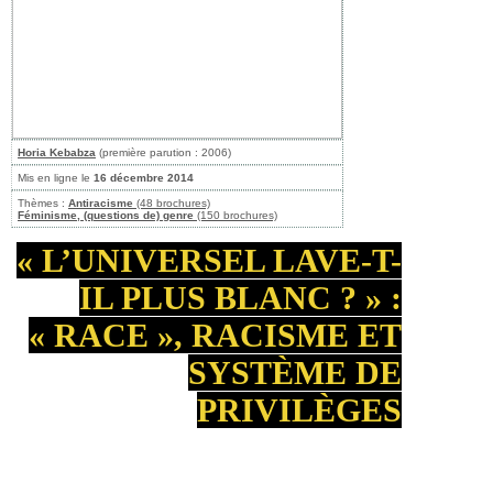
Horia Kebabza
(première parution : 2006)
Mis en ligne le
16 décembre 2014
Thèmes :
Antiracisme
(48 brochures)
Féminisme, (questions de) genre
(150 brochures)
« L’UNIVERSEL LAVE-T-
IL PLUS BLANC ? » :
« RACE », RACISME ET
SYSTÈME DE
PRIVILÈGES