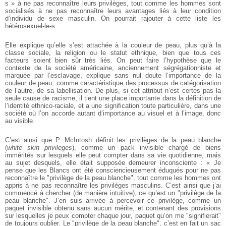
s » à ne pas reconnaître leurs privilèges, tout comme les hommes sont
socialisés à ne pas reconnaître leurs avantages liés à leur condition
d’individu de sexe masculin. On pourrait rajouter à cette liste les
hétérosexuel-le-s.
Elle explique qu’elle s’est attachée à la couleur de peau, plus qu’à la
classe sociale, la religion ou le statut ethnique, bien que tous ces
facteurs soient bien sûr très liés. On peut faire l’hypothèse que le
contexte de la société américaine, anciennement ségrégationniste et
marquée par l’esclavage, explique sans nul doute l’importance de la
couleur de peau, comme caractéristique des processus de catégorisation
de l’autre, de sa labellisation. De plus, si cet attribut n’est certes pas la
seule cause de racisme, il tient une place importante dans la définition de
l’identité ethnico-raciale, et a une signification toute particulière, dans une
société où l’on accorde autant d’importance au visuel et à l’image, donc
au visible.
C’est ainsi que P. McIntosh définit les privilèges de la peau blanche
(
white skin privileges
), comme un pack invisible chargé de biens
immérités sur lesquels elle peut compter dans sa vie quotidienne, mais
au sujet desquels, elle était supposée demeurer inconsciente : « Je
pense que les Blancs ont été consciencieusement éduqués pour ne pas
reconnaître le "privilège de la peau blanche", tout comme les hommes ont
appris à ne pas reconnaître les privilèges masculins. C’est ainsi que j’ai
commencé à chercher (de manière intuitive), ce qu’est un "privilège de la
peau blanche". J’en suis arrivée à percevoir ce privilège, comme un
paquet invisible obtenu sans aucun mérite, et contenant des provisions
sur lesquelles je peux compter chaque jour, paquet qu’on me "signifierait"
de toujours oublier. Le "privilège de la peau blanche", c’est en fait un sac