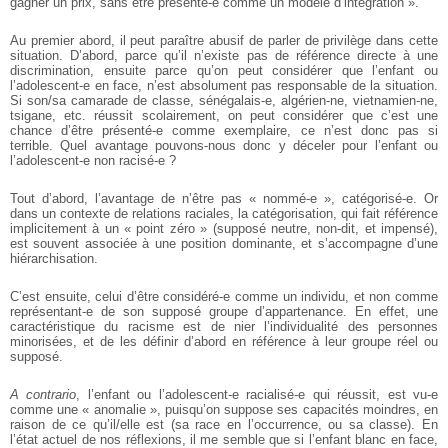
gagner un prix, sans être présenté-e comme un modèle d’intégration ».
Au premier abord, il peut paraître abusif de parler de privilège dans cette
situation. D’abord, parce qu’il n’existe pas de référence directe à une
discrimination, ensuite parce qu’on peut considérer que l’enfant ou
l’adolescent-e en face, n’est absolument pas responsable de la situation.
Si son/sa camarade de classe, sénégalais-e, algérien-ne, vietnamien-ne,
tsigane, etc. réussit scolairement, on peut considérer que c’est une
chance d’être présenté-e comme exemplaire, ce n’est donc pas si
terrible. Quel avantage pouvons-nous donc y déceler pour l’enfant ou
l’adolescent-e non racisé-e ?
Tout d’abord, l’avantage de n’être pas « nommé-e », catégorisé-e. Or
dans un contexte de relations raciales, la catégorisation, qui fait référence
implicitement à un « point zéro » (supposé neutre, non-dit, et impensé),
est souvent associée à une position dominante, et s’accompagne d’une
hiérarchisation.
C’est ensuite, celui d’être considéré-e comme un individu, et non comme
représentant-e de son supposé groupe d’appartenance. En effet, une
caractéristique du racisme est de nier l’individualité des personnes
minorisées, et de les définir d’abord en référence à leur groupe réel ou
supposé.
A contrario
, l’enfant ou l’adolescent-e racialisé-e qui réussit, est vu-e
comme une « anomalie », puisqu’on suppose ses capacités moindres, en
raison de ce qu’il/elle est (sa race en l’occurrence, ou sa classe). En
l’état actuel de nos réflexions, il me semble que si l’enfant blanc en face,