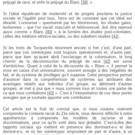
préjugé de race, et enfin le préjugé du Blanc
[
39
]
. »
Si l’idéal républicain de modernité et de progrès proclame la justice
sociale et l’égalité pour tous, force est de constater que cet idéal est
ébranlé. L’universel – questionné par les féminismes, les études gaies,
lesbiennes – que l’on savait masculin et hétérosexuel, doit être repensé
aussi comme « Blanc
[
40
]
» à la lumière des études post-coloniales,
celles des relations ethnico-raciales, ou des subaltern studies
[
41
]
.
Si les mots de Tocqueville résonnent encore si fort c’est, d’une part,
parce que ces stéréotypes sont toujours opérationnels et, d’autre part,
parce que bien qu’ayant aboli l’esclavage et la colonisation, le long
chemin de la déconstruction du préjugé de race
[
42
]
est semé
d’embûches. Quant à celui de la découverte du « Blanc », il permet la
mise en cause d’un universalisme, souvent aveugle à des inégalités de
fait, et du système de privilèges qu’il suppose. Cette perspective permet
d’avancer dans la compréhension de systèmes qui attribuent des
avantages relatifs aux individus d’un groupe, au détriment d’autres
groupes, et met à jour que « nous sommes tous et toutes une partie de
ce que nous combattons
[
43
]
». C’est à l’interprétation de ces deux points
aveugles que je souhaite apporter une contribution.
Cet article est le fruit du constat que, si nous voulons vraiment
comprendre le contexte racial du 21e siècle, nous devons réfléchir à notre
appréhension à comprendre les modèles de racisme et de
discriminations, pour ce qu’ils sont dans leur globalité. C’est-à-dire des
rapports sociaux qui mettent en présence des dominant-e-s et des
dominé-e-s, et où les stéréotypes empruntent de part et d’autre, à un