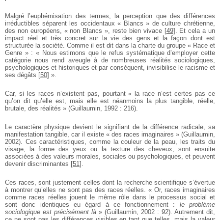
Malgré l’euphémisation des termes, la perception que des différences
irréductibles séparent les occidentaux « Blancs » de culture chrétienne,
des non européens, « non Blancs », reste bien vivace
[
49
]
. Et cela a un
impact réel et très concret sur la vie des gens et la façon dont est
structurée la société. Comme il est dit dans la charte du groupe « Race et
Genre » : « Nous estimons que le refus systématique d’employer cette
catégorie nous rend aveugle à de nombreuses réalités sociologiques,
psychologiques et historiques et par conséquent, invisibilise le racisme et
ses dégâts
[
50
]
».
Car, si les races n’existent pas, pourtant « la race n’est certes pas ce
qu’on dit qu’elle est, mais elle est néanmoins la plus tangible, réelle,
brutale, des réalités » (Guillaumin, 1992 : 216).
Le caractère physique devient le signifiant de la différence radicale, sa
manifestation tangible, car il existe « des races imaginaires » (Guillaumin,
2002). Ces caractéristiques, comme la couleur de la peau, les traits du
visage, la forme des yeux ou la texture des cheveux, sont ensuite
associées à des valeurs morales, sociales ou psychologiques, et peuvent
devenir discriminantes
[
51
]
.
Ces races, sont justement celles dont la recherche scientifique s’évertue
à montrer qu’elles ne sont pas des races réelles. « Or, races imaginaires
comme races réelles jouent le même rôle dans le processus social et
sont donc identiques eu égard à ce fonctionnement :
le problème
sociologique est précisément là
» (Guillaumin, 2002 : 92). Autrement dit,
ce ne sont pas les différences visibles en tant que telles, mais la valeur