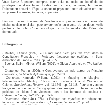
Vous l’avez à présent compris, pour celui ou celle qui bénéficie de
privilèges ou d’avantages fondés sur la race, le sexe, la classe,
l’orientation sexuelle, l’âge, la capacité physique, cette situation est tout
simplement normale, évidente, impensée.
Dès lors, passer du niveau de l’évidence non questionnée à un niveau de
réalité sociale explicite, pour arriver enfin au niveau du politique, voilà
peut-être le rôle d’une sociologie, consubstantielle de l’idée de
démocratie.
Bibliographie
- Balibar, Etienne (1992). « Le mot race n’est pas "de trop" dans la
Constitution Française »,
Mots-Les langages du politique
, « Sans
distinction de...race », n°33, pp. 241- 256.
- Booker, Salih ; Minter, William (2001). « Global Apartheid »,
The Nation
,
9.
- Chatterjee, Partha (2006). « Controverses en Inde autour de l’histoire
coloniale »,
Le Monde diplomatique
, pp. 22-23.
- Crenshaw, Kimberlé Williams (1991). « Mapping the Margins :
Intersectionality, Identity Politics, and Violence Against Women of
Color »,
Stanford Law Review
, vol. 43:1241, pp. 93-118. Pour une version
française raccourcie, « Cartographies des marges : intersectionnalité,
politique de l’identité et violences contre les femmes de couleur »,
Cahiers du Genre
, 39/2005, pp. 51-82.
- Dhavernas, Marie Jo (1978). « Puisque ces mystères me dépassent,
feignons d’en être l’organisateur »,
La revue d’en face
n°4, p. 24.