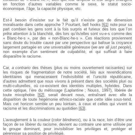
en fonction d’autres variables comme le sexe, le statut socio-
économique, l’âge, la capacité physique, etc.
Est-il besoin d’insister sur le fait qu’il n’existe pas de dimension
moralisante dans cette approche ? Pourtant, bell hooks
[
61
]
note pour sa
part combien les gens sont à la fois surpris et furieux dès lors que l’on
prête attention à la blanchité, dès lors qu’ils/elles sont vu-e-s comme des
« Blanc-he-s », par des « non-Blanc-he-s ». Ces réactions proviennent
sans doute du trouble causé par une perspective qui bafoue la croyance
largement partagée en une universalité généreuse (
we are
all
just people
),
non exempte d’un sentiment de culpabilité, et qui suffirait à faire
disparaître le racisme.
Car,
a contrario
des thèses (plus ou moins ouvertement racisantes) sur
les risques de fragmentation de notre société, liés aux revendications
identitaires qui menaceraient l’indivisibilité et l’unicité républicaine,
d’autres admettent que nous vivons à présent dans des sociétés pluri ou
multi-culturelles, où co-existent des identités multiples, hybrides. Dans
cette optique, l’ère du métissage (Laplantine ; Nouss, 1997), libérée de
toute mixophobie
[
62
]
, serait devant nous, entraînant avec elle la
disparition de toute hégémonie ethnico-raciale que cette idée sous-tend.
Mais cet horizon semble un peu lointain, à ceux et celles qui vivent le
racisme et les discriminations au quotidien
[
63
]
.
L’aveuglement à la couleur (
color blindness
), ou à la race, loin d’être une
façon de se libérer du racisme, devient au contraire une arme utilisée par
le groupe dominant, pour invisibiliser les privilèges et, protéger et
pérenniser sa position de privilégié.