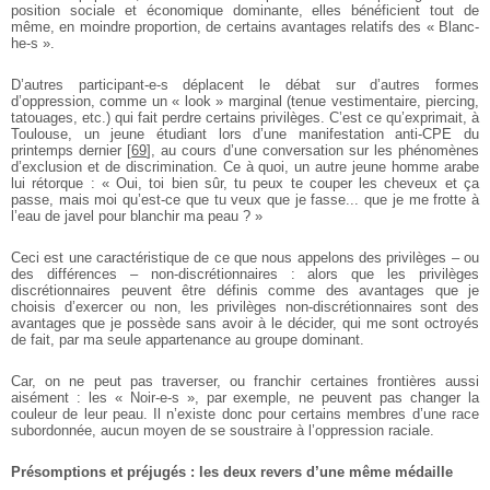
position sociale et économique dominante, elles bénéficient tout de
même, en moindre proportion, de certains avantages relatifs des « Blanc-
he-s ».
D’autres participant-e-s déplacent le débat sur d’autres formes
d’oppression, comme un « look » marginal (tenue vestimentaire, piercing,
tatouages, etc.) qui fait perdre certains privilèges. C’est ce qu’exprimait, à
Toulouse, un jeune étudiant lors d’une manifestation anti-CPE du
printemps dernier
[
69
]
, au cours d’une conversation sur les phénomènes
d’exclusion et de discrimination. Ce à quoi, un autre jeune homme arabe
lui rétorque : « Oui, toi bien sûr, tu peux te couper les cheveux et ça
passe, mais moi qu’est-ce que tu veux que je fasse... que je me frotte à
l’eau de javel pour blanchir ma peau ? »
Ceci est une caractéristique de ce que nous appelons des privilèges – ou
des différences – non-discrétionnaires : alors que les privilèges
discrétionnaires peuvent être définis comme des avantages que je
choisis d’exercer ou non, les privilèges non-discrétionnaires sont des
avantages que je possède sans avoir à le décider, qui me sont octroyés
de fait, par ma seule appartenance au groupe dominant.
Car, on ne peut pas traverser, ou franchir certaines frontières aussi
aisément : les « Noir-e-s », par exemple, ne peuvent pas changer la
couleur de leur peau. Il n’existe donc pour certains membres d’une race
subordonnée, aucun moyen de se soustraire à l’oppression raciale.
Présomptions et préjugés : les deux revers d’une même médaille