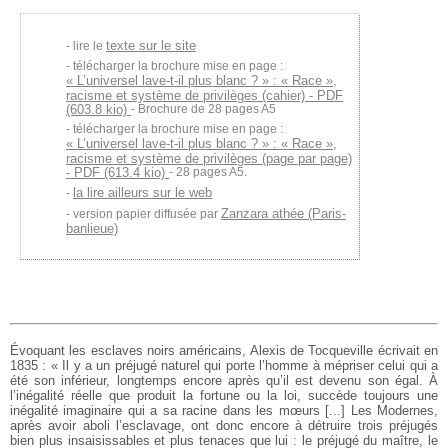
texte sur le site
lire le
télécharger la brochure mise en page :
« L’universel lave-t-il plus blanc ? » : « Race »,
racisme et système de privilèges (cahier) - PDF
(603.8 kio)
- Brochure de 28 pages A5
télécharger la brochure mise en page :
« L’universel lave-t-il plus blanc ? » : « Race »,
racisme et système de privilèges (page par page)
- PDF (613.4 kio)
- 28 pages A5.
la lire ailleurs sur le web
Zanzara athée (Paris-
version papier diffusée par
banlieue)
Évoquant les esclaves noirs américains, Alexis de Tocqueville écrivait en
1835 : « Il y a un préjugé naturel qui porte l’homme à mépriser celui qui a
été son inférieur, longtemps encore après qu’il est devenu son égal. À
l’inégalité réelle que produit la fortune ou la loi, succède toujours une
inégalité imaginaire qui a sa racine dans les mœurs [...] Les Modernes,
après avoir aboli l’esclavage, ont donc encore à détruire trois préjugés
bien plus insaisissables et plus tenaces que lui : le préjugé du maître, le