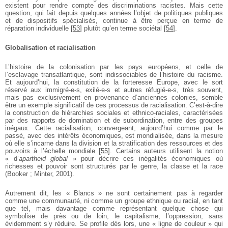
existent pour rendre compte des discriminations racistes. Mais cette
question, qui fait depuis quelques années l’objet de politiques publiques
et de dispositifs spécialisés, continue à être perçue en terme de
réparation individuelle
[
53
]
plutôt qu’en terme sociétal
[
54
]
.
Globalisation et racialisation
L’histoire de la colonisation par les pays européens, et celle de
l’esclavage transatlantique, sont indissociables de l’histoire du racisme.
Et aujourd’hui, la constitution de la forteresse Europe, avec le sort
réservé aux immigré-e-s, exilé-e-s et autres réfugié-e-s, très souvent,
mais pas exclusivement en provenance d’anciennes colonies, semble
être un exemple significatif de ces processus de racialisation. C’est-à-dire
la construction de hiérarchies sociales et ethnico-raciales, caractérisées
par des rapports de domination et de subordination, entre des groupes
inégaux. Cette racialisation, convergeant, aujourd’hui comme par le
passé, avec des intérêts économiques, est mondialisée, dans la mesure
où elle s’incarne dans la division et la stratification des ressources et des
pouvoirs à l’échelle mondiale
[
55
]
. Certains auteurs utilisent la notion
« d’
apartheid global
» pour décrire ces inégalités économiques où
richesses et pouvoir sont structurés par le genre, la classe et la race
(Booker ; Minter, 2001).
Autrement dit, les « Blancs » ne sont certainement pas à regarder
comme une communauté, ni comme un groupe ethnique ou racial, en tant
que tel, mais davantage comme représentant quelque chose qui
symbolise de près ou de loin, le capitalisme, l’oppression, sans
évidemment s’y réduire. Se profile dès lors, une « ligne de couleur » qui