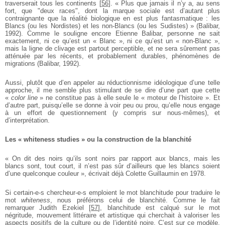
traverserait tous les continents
[
56
]
. « Plus que jamais il n’y a, au sens
fort, que "deux races", dont la marque sociale est d’autant plus
contraignante que la réalité biologique en est plus fantasmatique : les
Blancs (ou les Nordistes) et les non-Blancs (ou les Sudistes) » (Balibar,
1992). Comme le souligne encore Etienne Balibar, personne ne sait
exactement, ni ce qu’est un « Blanc », ni ce qu’est un « non-Blanc »,
mais la ligne de clivage est partout perceptible, et ne sera sûrement pas
atténuée par les récents, et probablement durables, phénomènes de
migrations (Balibar, 1992).
Aussi, plutôt que d’en appeler au réductionnisme idéologique d’une telle
approche, il me semble plus stimulant de se dire d’une part que cette
«
color line
» ne constitue pas à elle seule le « moteur de l’histoire ». Et
d’autre part, puisqu’elle se donne à voir peu ou prou, qu’elle nous engage
à un effort de questionnement (y compris sur nous-mêmes), et
d’interprétation.
Les « whiteness studies » ou la construction de la blanchité
« On dit des noirs qu’ils sont noirs par rapport aux blancs, mais les
blancs sont, tout court, il n’est pas sûr d’ailleurs que les blancs soient
d’une quelconque couleur », écrivait déjà Colette Guillaumin en 1978.
Si certain-e-s chercheur-e-s emploient le mot blanchitude pour traduire le
mot
whiteness
, nous préférons celui de blanchité. Comme le fait
remarquer Judith Ezekiel
[
57
]
, blanchitude est calqué sur le mot
négritude, mouvement littéraire et artistique qui cherchait à valoriser les
aspects positifs de la culture ou de l’identité noire. C’est sur ce modèle,