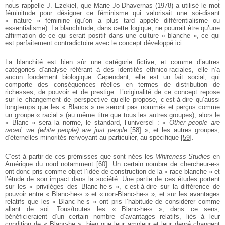
nous rappelle J. Ezekiel, que Marie Jo Dhavernas (1978) a utilisé le mot
féminitude pour désigner ce féminisme qui valorisait une soi-disant
« nature » féminine (qu’on a plus tard appelé différentialisme ou
essentialisme). La blanchitude, dans cette logique, ne pourrait être qu’une
affirmation de ce qui serait positif dans une culture « blanche », ce qui
est parfaitement contradictoire avec le concept développé ici.
La blanchité est bien sûr une catégorie fictive, et comme d’autres
catégories d’analyse référant à des identités ethnico-raciales, elle n’a
aucun fondement biologique. Cependant, elle est un fait social, qui
comporte des conséquences réelles en termes de distribution de
richesses, de pouvoir et de prestige. L’originalité de ce concept repose
sur le changement de perspective qu’elle propose, c’est-à-dire qu’aussi
longtemps que les « Blancs » ne seront pas nommés et perçus comme
un groupe « racial » (au même titre que tous les autres groupes), alors le
« Blanc » sera la norme, le standard, l’universel : «
Other people are
raced, we (white people) are just people
[
58
]
», et les autres groupes,
d’éternelles minorités renvoyant au particulier, au spécifique
[
59
]
.
C’est à partir de ces prémisses que sont nées les
Whiteness Studies
en
Amérique du nord notamment
[
60
]
. Un certain nombre de chercheur-e-s
ont donc pris comme objet l’idée de construction de la « race blanche » et
l’étude de son impact dans la société. Une partie de ces études portent
sur les « privilèges des Blanc-he-s », c’est-à-dire sur la différence de
pouvoir entre « Blanc-he-s » et « non-Blanc-he-s », et sur les avantages
relatifs que les « Blanc-he-s » ont pris l’habitude de considérer comme
allant de soi. Tous/toutes les « Blanc-he-s », dans ce sens,
bénéficieraient d’un certain nombre d’avantages relatifs, liés à leur
condition de « Blanc-he », bien que leur ampleur et leur degré changent