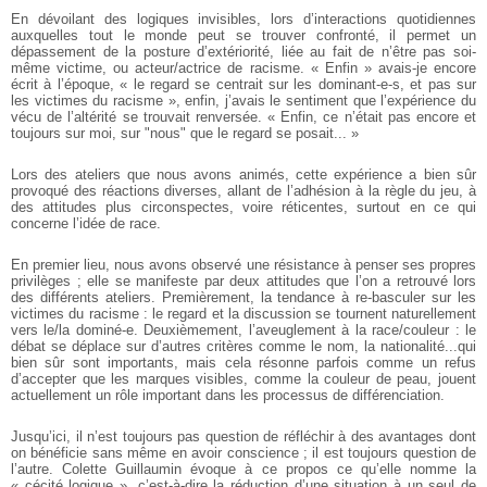
En dévoilant des logiques invisibles, lors d’interactions quotidiennes
auxquelles tout le monde peut se trouver confronté, il permet un
dépassement de la posture d’extériorité, liée au fait de n’être pas soi-
même victime, ou acteur/actrice de racisme. « Enfin » avais-je encore
écrit à l’époque, « le regard se centrait sur les dominant-e-s, et pas sur
les victimes du racisme », enfin, j’avais le sentiment que l’expérience du
vécu de l’altérité se trouvait renversée. « Enfin, ce n’était pas encore et
toujours sur moi, sur "nous" que le regard se posait... »
Lors des ateliers que nous avons animés, cette expérience a bien sûr
provoqué des réactions diverses, allant de l’adhésion à la règle du jeu, à
des attitudes plus circonspectes, voire réticentes, surtout en ce qui
concerne l’idée de race.
En premier lieu, nous avons observé une résistance à penser ses propres
privilèges ; elle se manifeste par deux attitudes que l’on a retrouvé lors
des différents ateliers. Premièrement, la tendance à re-basculer sur les
victimes du racisme : le regard et la discussion se tournent naturellement
vers le/la dominé-e. Deuxièmement, l’aveuglement à la race/couleur : le
débat se déplace sur d’autres critères comme le nom, la nationalité...qui
bien sûr sont importants, mais cela résonne parfois comme un refus
d’accepter que les marques visibles, comme la couleur de peau, jouent
actuellement un rôle important dans les processus de différenciation.
Jusqu’ici, il n’est toujours pas question de réfléchir à des avantages dont
on bénéficie sans même en avoir conscience ; il est toujours question de
l’autre. Colette Guillaumin évoque à ce propos ce qu’elle nomme la
« cécité logique », c’est-à-dire la réduction d’une situation à un seul de