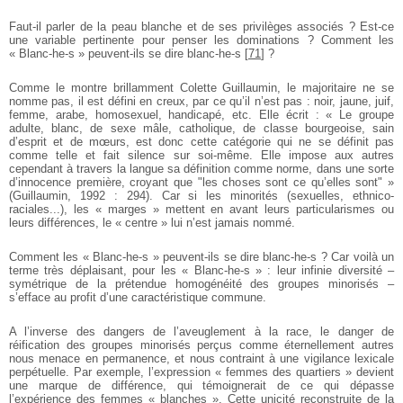
Faut-il parler de la peau blanche et de ses privilèges associés ? Est-ce
une variable pertinente pour penser les dominations ? Comment les
« Blanc-he-s » peuvent-ils se dire blanc-he-s
[
71
]
?
Comme le montre brillamment Colette Guillaumin, le majoritaire ne se
nomme pas, il est défini en creux, par ce qu’il n’est pas : noir, jaune, juif,
femme, arabe, homosexuel, handicapé, etc. Elle écrit : « Le groupe
adulte, blanc, de sexe mâle, catholique, de classe bourgeoise, sain
d’esprit et de mœurs, est donc cette catégorie qui ne se définit pas
comme telle et fait silence sur soi-même. Elle impose aux autres
cependant à travers la langue sa définition comme norme, dans une sorte
d’innocence première, croyant que "les choses sont ce qu’elles sont" »
(Guillaumin, 1992 : 294). Car si les minorités (sexuelles, ethnico-
raciales...), les « marges » mettent en avant leurs particularismes ou
leurs différences, le « centre » lui n’est jamais nommé.
Comment les « Blanc-he-s » peuvent-ils se dire blanc-he-s ? Car voilà un
terme très déplaisant, pour les « Blanc-he-s » : leur infinie diversité –
symétrique de la prétendue homogénéité des groupes minorisés –
s’efface au profit d’une caractéristique commune.
A l’inverse des dangers de l’aveuglement à la race, le danger de
réification des groupes minorisés perçus comme éternellement autres
nous menace en permanence, et nous contraint à une vigilance lexicale
perpétuelle. Par exemple, l’expression « femmes des quartiers » devient
une marque de différence, qui témoignerait de ce qui dépasse
l’expérience des femmes « blanches ». Cette unicité reconstruite de la