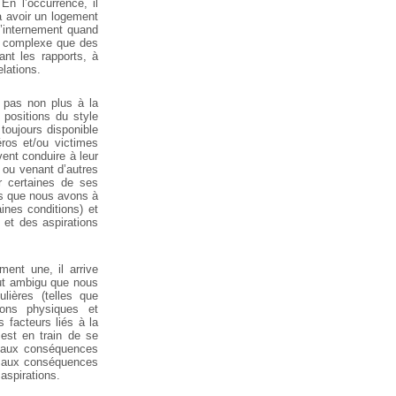
En l’occurrence, il
 avoir un logement
’internement quand
us complexe que des
ant les rapports, à
elations.
nt pas non plus à
la
 positions
du style
 toujours
disponible
os et/ou victimes
ent conduire à leur
ou venant d’autres
r certaines de ses
ls que nous avons à
ines conditions) et
 et des aspirations
ment une, il arrive
ut ambigu
que nous
lières (telles que
ions physiques
et
s facteurs liés
à la
est en train
de se
s aux conséquences
 aux
conséquences
aspirations.