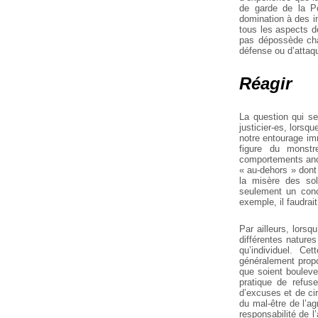
de garde de la
Po
domination à des
in
tous les
aspects de 
pas
dépossède chac
défense ou d’attaqu
Réagir
La question qui se
justicier-es, lorsq
notre entourage im
figure du monstr
comportements ancr
« au-dehors » dont i
la misère des solu
seulement un conc
exemple, il faudra
Par ailleurs, lorsq
différentes natures
qu’individuel. Ce
généralement propo
que soient boulev
pratique de refuse
d’excuses et de
cir
du mal-être de l’ag
responsabilité de l