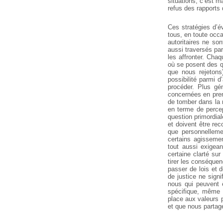
situations, c’est 
refus des rapports
Ces stratégies d’é
tous, en toute occ
autoritaires ne so
aussi traversés par
les affronter. Chaq
où se posent des q
que nous
rejetons
possibilité parmi 
procéder. Plus gén
concernées en pren
de tomber dans la 
en terme de percep
question primordial
et doivent être re
que personnelleme
certains agissement
tout aussi
exigean
certaine
clarté sur 
tirer les conséque
passer de lois et 
de justice ne signi
nous qui peuvent ê
spécifique, même 
place aux valeurs p
et que nous partag