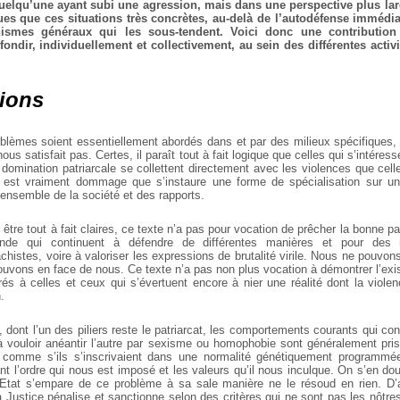
quelqu’une ayant subi une agression, mais dans une perspective plus l
ues que ces situations très concrètes, au-delà de l’autodéfense immédia
nismes généraux qui les sous-tendent. Voici donc une contribution
ondir, individuellement et collectivement, au sein des différentes activ
ions
oblèmes soient essentiellement
abordés dans et par des milieux spécifiques,
ous satisfait pas. Certes, il paraît tout à fait logique que celles
qui s’intéress
 domination patriarcale se collettent directement
avec les violences que celle-
 est vraiment dommage que s’instaure
une forme de spécialisation sur u
l’ensemble de la société et des rapports.
être tout à fait claires, ce texte
n’a pas pour vocation de prêcher la bonne pa
nde qui continuent à défendre de différentes manières et pour des 
istes, voire à valoriser
les expressions de brutalité virile. Nous ne pouvon
rouvons en face de
nous. Ce texte n’a pas non plus vocation à démontrer
l’exi
rés à celles
et ceux qui s’évertuent encore à nier une réalité dont la
violen
.
 dont l’un des piliers reste le patriarcat, les comportements courants qui con
 vouloir anéantir l’autre
par sexisme ou homophobie sont généralement pri
st comme s’ils s’inscrivaient dans une normalité génétiquement programmé
nt l’ordre
qui nous est imposé et les valeurs qu’il nous inculque.
On s’en dout
’Etat
s’empare de ce problème à sa sale manière ne le résoud en rien. D
 Justice pénalise et sanctionne selon des critères qui
ne sont pas les nôtre