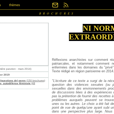
s
thèmes
BROCHURES
NI NOR
EXTRAORD
Réflexions anarchistes sur comment réa
patriarcales, et notamment comment n
enfermées dans les domaines du "privé" 
mière parution : mars 2014)
Texte rédigé en région parisienne en 2014
ier 2019
"L’écriture de ce texte a surgi de la néc
(questions de) genre
(150 brochures)
s, autodéfense féministe
(48
question des violences sexuées (ou p
sexuelles dans des environnements proche
de discussions liées à des expériences 
pas la prétention de fournir des recettes à
problèmes auxquels peuvent se trouve
unes ou les autres. Le choix a été fait de
point de vue de quelqu’une ayant subi u
dans une perspective plus large. Nou