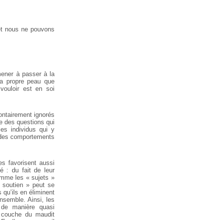
 et nous ne pouvons
mener à passer
à la
sa propre peau que
ouloir est en soi
ontairement ignorés
e des questions qui
es individus qui y
des comportements
es favorisent
aussi
té : du
fait de leur
me les « sujets »
« soutien » peut se
 qu’ils en éliminent
nsemble. Ainsi, les
 de manière quasi
 couche du maudit