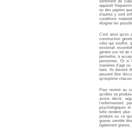
sentiment de culpa
apparaît fréquemm
ou des papiers
quan
d’autres
y sont enf
conditions matérie
éloigner les possib
C’est ainsi qu’on 
construction genré
celui qui souffre, 
existerait essenti
génère son lot de 
permettre, à accept
personnes. Or si 
manières d’agir ou
faire. Ils doivent
êt
peuvent être discu
qu’exprime
chacun-e
Pour revenir au su
qu’elles se produi
avons décrit, arg
l’enfermement pa
psychologiques et
lutte rendent plus 
produire ou ce qui
graves semble être
également graves, 