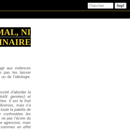
MAL, NI
INAIRE
gir aux violences
e pas les laisser
ou de l’idéologie.
.
essité d’aborder la
lutôt genrées) et
s. Il est le fruit
diverses, mais n’a
 toute la palette de
r confrontées les
 ne pas l’écrire du
ne agression, mais
s sommes en effet