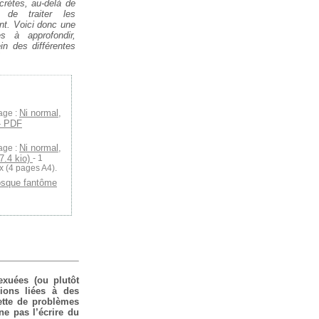
crètes, au-delà de
t de traiter les
t. Voici donc une
es à approfondir,
in des différentes
Ni normal,
age :
 - PDF
Ni normal,
age :
47.4 kio)
- 1
ux (4 pages A4).
osque fantôme
exuées (ou plutôt
sions liées à des
lette de problèmes
ne pas l’écrire du