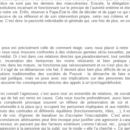
lice ne sont pas les derniers des masculinistes. Ensuite, la délégatio
stitutions incarnant et fonctionnant sur le principe
de l’autorité entérine et ét
notre vie. Enfin, réserver à Papa-Etat le rôle
de décider et de juger ce qui s
un-e de sa réflexion et de son intervention propre, selon ses critères et
e. C’est donc la passivité individuelle et générale qui, une fois de plus, en so
 pose est précisément celle
de comment réagir, sans nous placer à notre
t
ue nous
nous trouvons confrontés à des violences genrées et/ou sexuelles, pa
médiat. Or c’est dans ces relations directes que,paradoxalement, tout sembl
e, incarnation des fantasmes les moins reluisants et bien pratique 
és dans les mœurs, ne fonctionne pas nécessairement et ce n’est plus du v
l s’agit de se débarrasser vite fait. Il devient alors bien plus difficile de ne 
tions traditionnelles des sociétés
de Pouvoir : la démarche de faire en
ept juridique, mais se pose avec ses
implications sur des personnes bien
it assumer les conséquences directes
des appels à un lynchage/défouloir.
u’on connaît l’agresseur, c’est aussi
tout un ensemble de relations, de sociabi
 qui de fait est remis en
cause. Cela nous touche profondément, aussi bien
tte complexité provoque souvent un réflexe de préservation de soi et
rtionnelle à la
place qu’y occupent les personnes impliquées et aux
intérêts
ersés des
certitudes et différents équilibres (fonctionnements, rôles, ...), il
r de voir, d’ignorer, de banaliser ou d’accepter l’inacceptable. C’est ains
constances atténuantes peut être invoqué pour justifier une agression à cara
resseur, en passant par des facteurs extérieurs comme l’alcool, etc., jusqu’à
’agression à la personne qui la subit,
sur le mode « elle l’a cherché ». Ce gen