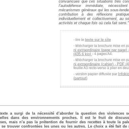
convaincues que ces situations très con
l’autodéfense immédiate, nécessiten
mécanismes généraux qui les sous-tenden
contribution à des réflexions pratiqu
individuellement et collectivement, au se
activités et chaque fois où cela fait sens."
texte sur le site
lire le
télécharger la brochure mise en p
ni extraordinaire (page par page)
(435.6 kio)
- 4 pages A4.
télécharger la brochure mise en p
ni extraordinaire (cahier) - PDF (
feuille A3 recto-verso à plier en de
Infoki
version papier diffusée par
(partout)
 texte a surgi de la nécessité d’aborder la question des violences s
elles dans des environnements proches. Il est le fruit de discus
ses, mais n’a pas la prétention de fournir des recettes à toute la pa
se trouver confrontées les unes ou les autres. Le choix a été fait de 