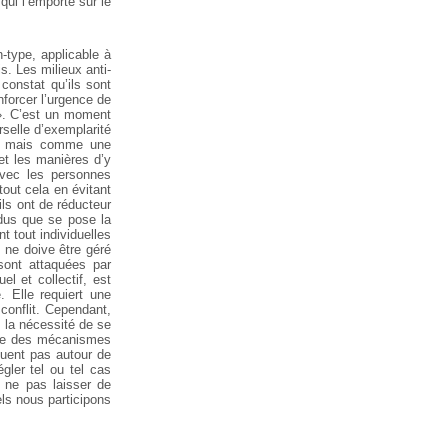
qui l’emporte sur le
n-type, applicable à
s.
Les milieux anti-
constat qu’ils sont
nforcer l’urgence de
e ». C’est un moment
selle d’exemplarité
e mais comme une
et les manières
d’y
avec les personnes
tout cela en
évitant
ils ont de réducteur
idus que se pose la
t tout individuelles
t ne doive être géré
 sont attaquées par
el et collectif, est
. Elle requiert une
 conflit. Cependant,
 la nécessité de
se
ire des mécanismes
nquent pas autour de
gler tel ou tel cas
ne pas laisser de
s nous participons