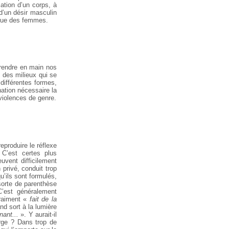
ation d’un
corps, à
d’un
désir masculin
endue des femmes.
endre en main nos
s des milieux qui se
différentes formes,
nation nécessaire la
 violences de genre.
eproduire le réflexe
C’est certes plus
uvent difficilement
privé, conduit trop
u’ils sont formulés,
sorte de parenthèse
’est généralement
vraiment «
fait de
la
nd sort à
la lumière
nant...
». Y aurait-il
ge ? Dans trop de