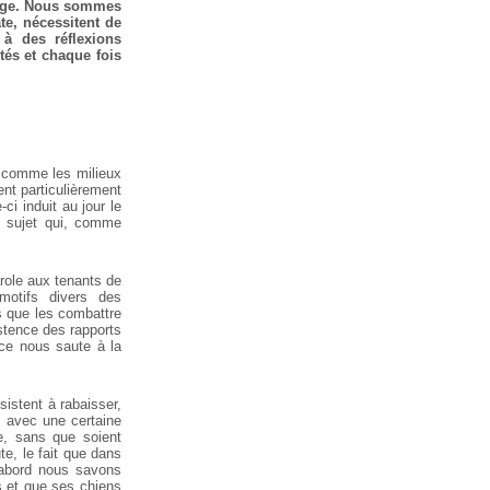
arge. Nous sommes
te, nécessitent de
 à des réflexions
ités et chaque fois
comme les milieux
ent particulièrement
ci induit au jour le
n sujet qui, comme
role aux
tenants de
motifs divers des
s
que les combattre
stence des rapports
ce nous saute à la
sistent à
rabaisser,
s
avec une certaine
e, sans que soient
e, le fait que dans
’abord nous savons
s et que ses chiens