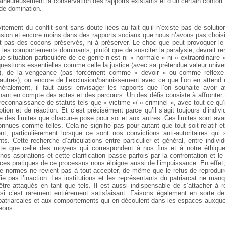
malheureusement la conservation des rapports existants et d’un
certain confort 
 de domination.
vitement du conflit sont sans doute
liées au fait qu’il n’existe pas de solutio
asion et encore moins dans des rapports sociaux que nous n’avons pas choisi
nt pas des cocons
préservés, ni à préserver. Le choc que peut provoquer
le 
 les comportements dominants, plutôt que de susciter la paralysie, devrait re
ue situation particulière de ce genre n’est ni « normale » ni « extraordinair
uestions essentielles comme celle la justice (avec sa
prétendue valeur univer
), de la vengeance (pas forcément comme
« devoir » ou comme réflex
d’autres), ou encore de l’exclusion/bannissement avec ce que l’on en attend 
éralement, il faut aussi envisager
les rapports que l’on souhaite avoir 
ant en compte des actes et des parcours. Un des défis consiste à affronter 
reconnaissance de statuts
tels que « victime »/ « criminel », avec tout ce qu’
tion et de réaction. Et c’est précisément parce qu’il s’agit toujours d’indiv
e des limites
que chacun-e pose pour soi et aux autres. Ces limites
sont avan
connues
comme telles. Cela ne signifie pas pour autant que tout
soit relatif e
nt,
particulièrement lorsque ce sont nos convictions anti-autoritaires qui
s. Cette recherche d’articulations entre particulier
et général, entre individu
te que celle des moyens qui correspondent à
nos fins et à notre éthique
nos aspirations et cette clarification passe
parfois par la confrontation et le
nces pratiques de ce processus nous
éloigne aussi de l’impuissance. En effet,
de normes ne revient pas à tout
accepter, de même que le refus de reprodu
fie pas l’inaction. Les institutions et les représentants du patriarcat ne ma
tre attaqués en tant
que tels. Il est aussi indispensable de s’attacher à ré
si c’est rarement entièrement satisfaisant. Faisons également en sorte
de 
atriarcales et
aux comportements qui en découlent dans les espaces
auxquel
eons.