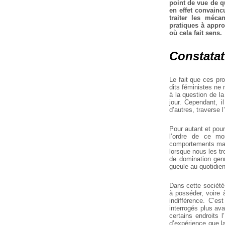
point de vue de 
en effet convainc
traiter les méca
pratiques à approf
où cela fait sens.
Constatat
Le fait que ces pr
dits féministes ne n
à la question de
la
jour.
Cependant, il
d’autres, traverse 
Pour autant et pour 
l’ordre de ce mo
comportements mach
lorsque nous les t
de domination gen
gueule au quotidien
Dans cette société,
à posséder, voire à
indifférence. C’e
interrogés plus ava
certains endroits l
d’expérience que
la