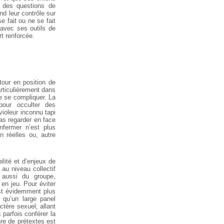
n des questions de
end leur contrôle sur
e fait ou ne se fait
 avec ses outils de
rt renforcée.
our en position de
rticulièrement dans
e se compliquer. La
pour occulter des
ioleur inconnu tapi
pas regarder en
face
fermer n’est plus
 réelles ou, autre
lité et d’enjeux de
 au
niveau collectif
aussi du groupe,
 en jeu. Pour éviter
 est évidemment plus
i qu’un large panel
ctère sexuel, allant
 parfois conférer la
re de prétextes
est