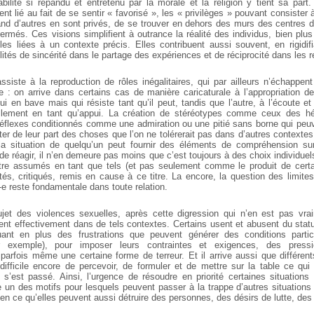
bilité
si répandu et entretenu par la morale et la religion y
tient sa part. 
ent
lié au fait de se sentir « favorisé », les « privilèges »
pouvant consister à
d d’autres en sont privés, de se trouver en dehors
des murs des centres d
ermés. Ces visions simplifient à outrance
la réalité des individus, bien pl
lles liées à un contexte précis. Elles
contribuent aussi souvent, en rigidifi
ilités de sincérité dans le partage des
expériences et de réciprocité dans les r
assiste à la reproduction de rôles inégalitaires, qui par ailleurs n’échappe
e : on arrive dans certains cas
de manière caricaturale à l’appropriation de
qui en bave mais qui résiste
tant qu’il peut, tandis que l’autre, à l’écoute et
ellement en tant qu’appui.
La création de stéréotypes comme ceux des hér
réflexes conditionnés
comme une admiration ou une pitié sans borne qui
peuv
er de leur
part des choses que l’on ne tolérerait pas dans d’autres
contextes 
la situation de quelqu’un peut fournir des éléments de compréhension su
 de
réagir, il n’en demeure pas moins que c’est toujours à
des choix individue
re assumés en tant que tels (et pas seulement comme
le produit de certa
tés, critiqués, remis en cause à ce titre. La encore, la question des limites
 reste fondamentale dans toute relation.
jet des violences sexuelles, après cette digression qui n’en est pas vrai
sent effectivement dans de tels
contextes. Certains usent et abusent du stat
uant en plus des frustrations que peuvent générer des conditions particu
r exemple), pour imposer
leurs contraintes et exigences, des press
 parfois même une certaine forme
de terreur. Et il arrive aussi que différent
difficile encore de percevoir, de
formuler et de mettre sur la table ce qui 
 s’est passé. Ainsi, l’urgence
de résoudre en priorité certaines situation
 un des motifs pour lesquels peuvent passer à la trappe d’autres situations
en ce qu’elles peuvent
aussi détruire des personnes, des désirs de lutte, des 