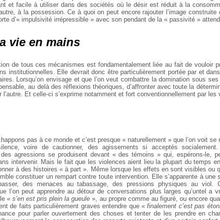
nt et facile à utiliser dans des
sociétés où le désir est réduit à la consomm
l’autre, à la possession. Ce
à quoi on peut encore rajouter l’image construite 
rte d’« impulsivité irrépressible » avec son pendant de la « passivité » att
a vie en mains
tion de tous ces mécanismes
est fondamentalement liée au fait de vouloir
pr
s institutionnelles. Elle devrait donc être particulièrement portée par et dan
taires. Lorsqu’on envisage et que l’on veut combattre
la domination sous ses 
pensable, au delà des réflexions théoriques, d’affronter avec toute la détermi
r l’autre. Et celle-ci s’exprime notamment et fort conventionnellement par les
échappons pas à ce monde
et c’est presque « naturellement » que l’on voit
se r
ilence,
voire de cautionner, des agissements si acceptés socialement. 
des agressions se produisent devant « des témoins » qui, espérons-le, pe
sans
intervenir. Mais le fait que les violences aient lieu la
plupart du temps en 
nner à des histoires « à part ». Même lorsque les
effets en sont visibles ou q
mble constituer un rempart contre toute intervention. Elle s’apparente à une 
passer, des menaces au tabassage, des
pressions physiques au viol. C
ue l’on peut apprendre au détour de conversations plus larges qu’untel a 
lle «
s’en est pris plein la gueule
»,
au propre comme au figuré, ou encore qua
nt de faits particulièrement graves entendre que «
finalement c’est pas éton
nance pour
parler ouvertement des choses et tenter de les prendre
en char