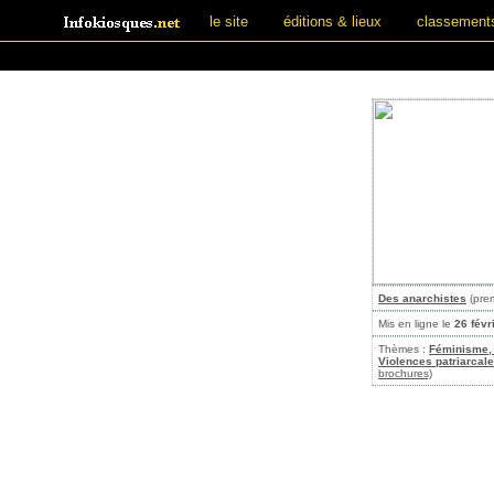
le site
éditions & lieux
classement
Des anarchistes
(pre
Mis en ligne le
26 févr
Thèmes :
Féminisme, 
Violences patriarcale
brochures)