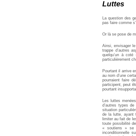
Luttes
La question des ge
pas faire comme s’i
Or là se pose de m
Ainsi, envisager l
trappe d’autres as
quelqu’un à coté 
particulièrement ch
Pourtant il arrive
au nom d’une certa
pourraient faire 
participent, peut êt
pourtant insupporta
Les luttes menées 
d’autres types d
situation particuliè
de la lutte, ayant
limiter au fait de le
toute possibilité 
« soutiens » se
r
inconditionnelle su