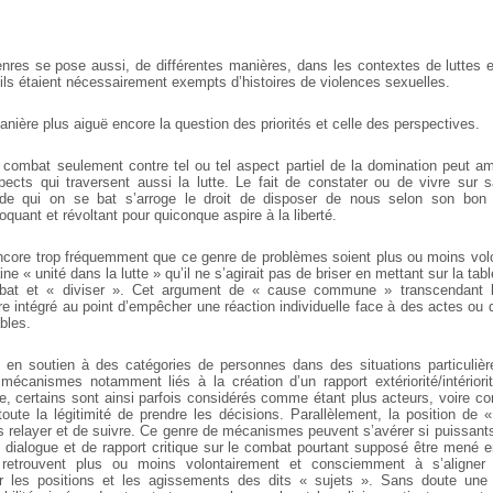
nres se pose aussi, de différentes manières, dans les contextes de luttes
ls étaient
nécessairement exempts d’histoires de violences
sexuelles.
anière plus aiguë encore la question
des priorités et celle des perspectives.
e combat seulement contre tel ou tel
aspect partiel de la domination peut a
pects qui traversent aussi la lutte.
Le fait de constater ou de vivre sur 
de qui on se bat s’arroge le droit de
disposer de nous selon son bon v
oquant et révoltant pour quiconque aspire à la liberté.
 encore trop fréquemment que ce
genre de problèmes soient plus ou moins vol
ine « unité dans la
lutte » qu’il ne s’agirait pas de briser en mettant sur la
tabl
débat et « diviser ». Cet argument de « cause commune » transcendant l
re intégré
au point d’empêcher une réaction individuelle face à
des actes ou 
bles.
en soutien à des catégories de personnes dans des situations particulièr
e mécanismes notamment liés
à la création d’un rapport extériorité/intériori
re, certains sont ainsi
parfois considérés comme étant plus acteurs, voire
com
 toute la légitimité de prendre les décisions. Parallèlement, la position de 
s relayer et
de suivre. Ce genre de mécanismes peuvent s’avérer si
puissants
de dialogue et de rapport critique sur le combat pourtant supposé être mené e
etrouvent plus ou moins volontairement et consciemment à s’aligner
r
les positions et les agissements des dits « sujets ». Sans doute une