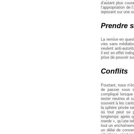
d’autant plus coura
l’appropriation de 
reposant sur une so
Prendre s
La remise en ques
vies sans médiation
veulent anti-autori
il est en effet
indis
prise de pouvoir su
Conflits
Pourtant, nous n’
de passer sous s
compliqué lorsque 
rester neutres et 
souvent à les
canto
la sphère
privée se
où tout peut se 
longtemps après q
merde
», qu’une te
tout un enchaîneme
un délai de conve