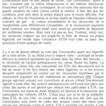
d’intervention pour ne pas perdre de terrain. Les Commandos, quant à
eux, n’avaient pas la même infrastructure ni les mêmes ressources
financières qu’ETA et, par conséquent, ils se sont vite retrouvés être les
grands perdants de cette course contre la montre. Il faut dire que les
conditions pour tenir dans le temps étaient pour le moins difficiles. Par
ailleurs, le rêve de l’Autonomie et la dure réalité de l’époque n’allaient pas
vraiment de pair : la culture assembléiste et les nécessités de la
clandestinité sont difficilement compatibles. Si le mouvement populaire
avait continué, son énergie aurait sans doute pu permettre de dépasser
les problèmes internes. Mais cela n’a pas eu lieu. Pourtant, selon moi,
les obstacles majeurs qui ont empêché la lutte de trouver sa propre
légitimité ont résidé dans l’existence d’ETA d’un côté, et dans des
questions d’ordre pratique de l’autre.
Il y a eu de grands débats au sein des Commandos quant aux objectifs
de la lutte armée. Si au début ceux-ci étaient clairs – prolonger et rendre
efficace la violence spontanée qui existait dans les luttes des masses –,
la nécessité de l’action antirépressive est venue flouter les lignes. La
répression s’étant très vite concentrée sur ETA, les discussions sur le
fait de savoir si les flics étaient des cibles légitimes ou si les actions
devaient uniquement se centrer sur les nécessités exprimées par le
mouvement populaire ont été maintenues en permanence
[
56
]
. Chaque
groupe agissant suivant ses convictions et aucun n’étant foncièrement
opposé à cette idée, des actions antirépressives ont trouvé leur place aux
côtés des autres et ont généré une relation très particulière à ETA. Les
Commandos ont mené de dures attaques en réponse à la répression que
subissaient les militants d’ETA. C’était pour eux la loi de la solidarité.
Mais ETA, de son côté, ne voyait pas cela d’un bon œil. Dès que les
Commandos sont sortis du cadre des actions contre des biens pour
passer aux attaques contre la police, ETA a assimilé ces actions à une