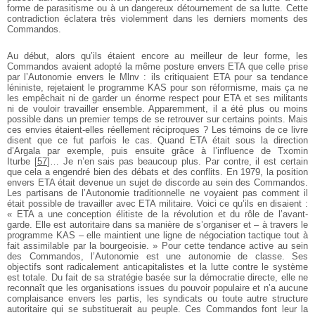
forme de parasitisme ou à un dangereux détournement de sa lutte. Cette
contradiction éclatera très violemment dans les derniers moments des
Commandos.
Au début, alors qu’ils étaient encore au meilleur de leur forme, les
Commandos avaient adopté la même posture envers ETA que celle prise
par l’Autonomie envers le Mlnv : ils critiquaient ETA pour sa tendance
léniniste, rejetaient le programme KAS pour son réformisme, mais ça ne
les empêchait ni de garder un énorme respect pour ETA et ses militants
ni de vouloir travailler ensemble. Apparemment, il a été plus ou moins
possible dans un premier temps de se retrouver sur certains points. Mais
ces envies étaient-elles réellement réciproques ? Les témoins de ce livre
disent que ce fut parfois le cas. Quand ETA était sous la direction
d’Argala par exemple, puis ensuite grâce à l’influence de Txomin
Iturbe
[
57
]
… Je n’en sais pas beaucoup plus. Par contre, il est certain
que cela a engendré bien des débats et des conflits. En 1979, la position
envers ETA était devenue un sujet de discorde au sein des Commandos.
Les partisans de l’Autonomie traditionnelle ne voyaient pas comment il
était possible de travailler avec ETA militaire. Voici ce qu’ils en disaient :
« ETA a une conception élitiste de la révolution et du rôle de l’avant-
garde. Elle est autoritaire dans sa manière de s’organiser et – à travers le
programme KAS – elle maintient une ligne de négociation tactique tout à
fait assimilable par la bourgeoisie. » Pour cette tendance active au sein
des Commandos, l’Autonomie est une autonomie de classe. Ses
objectifs sont radicalement anticapitalistes et la lutte contre le système
est totale. Du fait de sa stratégie basée sur la démocratie directe, elle ne
reconnaît que les organisations issues du pouvoir populaire et n’a aucune
complaisance envers les partis, les syndicats ou toute autre structure
autoritaire qui se substituerait au peuple. Ces Commandos font leur la