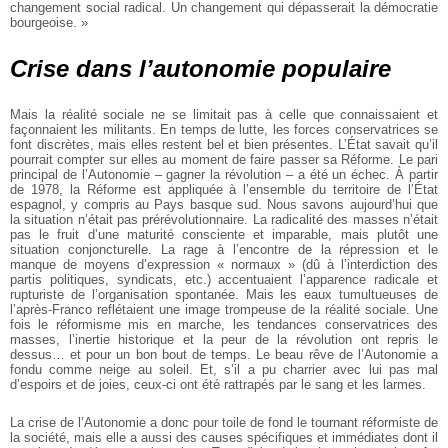
changement social radical. Un changement qui dépasserait la démocratie
bourgeoise. »
Crise dans l’autonomie populaire
Mais la réalité sociale ne se limitait pas à celle que connaissaient et
façonnaient les militants. En temps de lutte, les forces conservatrices se
font discrètes, mais elles restent bel et bien présentes. L’État savait qu’il
pourrait compter sur elles au moment de faire passer sa Réforme. Le pari
principal de l’Autonomie – gagner la révolution – a été un échec. À partir
de 1978, la Réforme est appliquée à l’ensemble du territoire de l’État
espagnol, y compris au Pays basque sud. Nous savons aujourd’hui que
la situation n’était pas prérévolutionnaire. La radicalité des masses n’était
pas le fruit d’une maturité consciente et imparable, mais plutôt une
situation conjoncturelle. La rage à l’encontre de la répression et le
manque de moyens d’expression « normaux » (dû à l’interdiction des
partis politiques, syndicats, etc.) accentuaient l’apparence radicale et
rupturiste de l’organisation spontanée. Mais les eaux tumultueuses de
l’après-Franco reflétaient une image trompeuse de la réalité sociale. Une
fois le réformisme mis en marche, les tendances conservatrices des
masses, l’inertie historique et la peur de la révolution ont repris le
dessus… et pour un bon bout de temps. Le beau rêve de l’Autonomie a
fondu comme neige au soleil. Et, s’il a pu charrier avec lui pas mal
d’espoirs et de joies, ceux-ci ont été rattrapés par le sang et les larmes.
La crise de l’Autonomie a donc pour toile de fond le tournant réformiste de
la société, mais elle a aussi des causes spécifiques et immédiates dont il