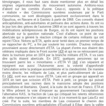
témoignages, il nous faut sans doute mentionner plus en détail les
origines organisationnelles du mouvement autonome. Arrêtons-nous
d’abord sur les comités d’usine. Ceux-ci, opposés à la politique
« réaliste » des Commissions ouvrières soutenues par le Parti
communiste, se sont développés quasiment exclusivement dans le
Gipuzkoa, en Navarre et à Gasteiz à partir de 1968. Ces conseils étaient
anticapitalistes, anti-autoritaires et partisans des actions dures. Ils ont vu
le jour lors des grèves de l’automne 1969 et se sont aguerris à travers les
mobilisations antirépressives de Burgos, où ils ont rejoint les positions
abertzale sur la question nationale. C’est d’ailleurs ce point de vue
abertzale qui a généré la réaction critique de certains militants qui ont
rejoint l’Oice. Notons qu’ETA, après avoir tenté dans un premier temps de
se rapprocher du PC, a fini par soutenir les comités. D’autres militants
provenaient assez directement d’ETA. La plupart d’entre eux étaient des
vétérans impliqués dans le Front ouvrier
[
43
]
et qui ne se retrouvaient pas
dans la tournure prise en 1974 par la branche militaire d’ETA. Il va sans
dire qu’ils étaient abertzale. En 1972, quelques personnes qui se
trouvaient parmi les « minoritaires » d’ETA VI
[
44
]
s’en séparent et
rejoignent eux aussi l’Autonomie avec la volonté d’approfondir
l’articulation entre la pratique assembléiste et la clandestinité. De manière
moins directe, les militants de Laia, et plus particulièrement de Laia-
Ez
[
45
]
, sont eux aussi issus d’ETA. Laia est un groupe qui apparaît en
1974 en tant que scission d’ETA. Petit à petit, ce groupe qui puisait
principalement ses racines dans le marxisme adopte des positions
conseillistes et libertaires. Quand, à la suite de la mort de Franco, ETA et
le Mlnv prônent la voie d’imposer au gouvernement l’acceptation de
l’alternative KAS, la fraction de Laia qui critiquait les relents réformistes
de cette manœuvre s’en sépare et c’est à ce moment-là que Laia-Ez est
créé. Par la suite, les membres de Laia croiseront le chemin des
Commissions ouvrières anticapitalistes d’Euskadi à Eibar, dans la vallée