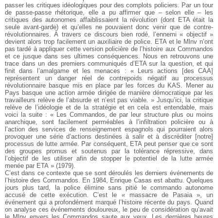
passer les critiques idéologiques pour des complots policiers. Par un tour
de passe-passe rhétorique, elle a pu affirmer que – selon elle – les
critiques des autonomes affaiblissaient la révolution (dont ETA était la
seule avant-garde) et qu’elles ne pouvaient donc venir que de contre-
révolutionnaires. À travers ce discours bien rodé, l’ennemi « objectif »
devient alors trop facilement un auxiliaire de police. ETA et le Mlnv n’ont
pas tardé à appliquer cette version policière de l’histoire aux Commandos
et ce jusque dans ses ultimes conséquences. Nous en retrouvons une
trace dans un des premiers communiqués d’ETA sur la question, et qui
finit dans l’amalgame et les menaces : « Leurs actions [des CAA]
représentent un danger réel de contrepoids négatif au processus
révolutionnaire basque mis en place par les forces du KAS. Mener au
Pays basque une action armée dirigée de manière démocratique par les
travailleurs relève de l’absurde et n’est pas viable. » Jusqu’ici, la critique
relève de l’idéologie et de la stratégie et en cela est entendable, mais
voici la suite : « Les Commandos, de par leur structure plus ou moins
anarchique, sont facilement perméables à l’infiltration policière ou à
l’action des services de renseignement espagnols qui pourraient alors
provoquer une série d’actions destinées à salir et à discréditer [notre]
processus de lutte armée. Par conséquent, ETA peut penser que ce sont
des groupes promus et soutenus par la tolérance répressive, dans
l’objectif de les utiliser afin de stopper le potentiel de la lutte armée
menée par ETA » (1979).
C’est dans ce contexte que se sont déroulés les derniers événements de
l’histoire des Commandos. En 1984, Enrique Casas est abattu. Quelques
jours plus tard, la police élimine sans pitié le commando autonome
accusé de cette exécution. C’est le « massacre de Pasaia », un
événement qui a profondément marqué l’histoire récente du pays. Quand
on analyse ces événements douloureux, le peu de considération qu’avait
le Mlnv envers les Commandos saute aux yeux. Les dernières heures