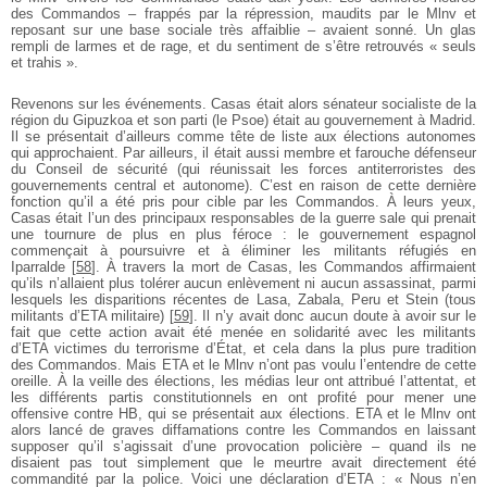
des Commandos – frappés par la répression, maudits par le Mlnv et
reposant sur une base sociale très affaiblie – avaient sonné. Un glas
rempli de larmes et de rage, et du sentiment de s’être retrouvés « seuls
et trahis ».
Revenons sur les événements. Casas était alors sénateur socialiste de la
région du Gipuzkoa et son parti (le Psoe) était au gouvernement à Madrid.
Il se présentait d’ailleurs comme tête de liste aux élections autonomes
qui approchaient. Par ailleurs, il était aussi membre et farouche défenseur
du Conseil de sécurité (qui réunissait les forces antiterroristes des
gouvernements central et autonome). C’est en raison de cette dernière
fonction qu’il a été pris pour cible par les Commandos. À leurs yeux,
Casas était l’un des principaux responsables de la guerre sale qui prenait
une tournure de plus en plus féroce : le gouvernement espagnol
commençait à poursuivre et à éliminer les militants réfugiés en
Iparralde
[
58
]
. À travers la mort de Casas, les Commandos affirmaient
qu’ils n’allaient plus tolérer aucun enlèvement ni aucun assassinat, parmi
lesquels les disparitions récentes de Lasa, Zabala, Peru et Stein (tous
militants d’ETA militaire)
[
59
]
. Il n’y avait donc aucun doute à avoir sur le
fait que cette action avait été menée en solidarité avec les militants
d’ETA victimes du terrorisme d’État, et cela dans la plus pure tradition
des Commandos. Mais ETA et le Mlnv n’ont pas voulu l’entendre de cette
oreille. À la veille des élections, les médias leur ont attribué l’attentat, et
les différents partis constitutionnels en ont profité pour mener une
offensive contre HB, qui se présentait aux élections. ETA et le Mlnv ont
alors lancé de graves diffamations contre les Commandos en laissant
supposer qu’il s’agissait d’une provocation policière – quand ils ne
disaient pas tout simplement que le meurtre avait directement été
commandité par la police. Voici une déclaration d’ETA : « Nous n’en