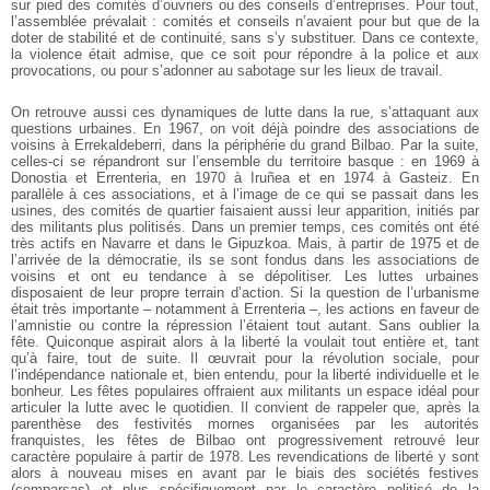
sur pied des comités d’ouvriers ou des conseils d’entreprises. Pour tout,
l’assemblée prévalait : comités et conseils n’avaient pour but que de la
doter de stabilité et de continuité, sans s’y substituer. Dans ce contexte,
la violence était admise, que ce soit pour répondre à la police et aux
provocations, ou pour s’adonner au sabotage sur les lieux de travail.
On retrouve aussi ces dynamiques de lutte dans la rue, s’attaquant aux
questions urbaines. En 1967, on voit déjà poindre des associations de
voisins à Errekaldeberri, dans la périphérie du grand Bilbao. Par la suite,
celles-ci se répandront sur l’ensemble du territoire basque : en 1969 à
Donostia et Errenteria, en 1970 à Iruñea et en 1974 à Gasteiz. En
parallèle à ces associations, et à l’image de ce qui se passait dans les
usines, des comités de quartier faisaient aussi leur apparition, initiés par
des militants plus politisés. Dans un premier temps, ces comités ont été
très actifs en Navarre et dans le Gipuzkoa. Mais, à partir de 1975 et de
l’arrivée de la démocratie, ils se sont fondus dans les associations de
voisins et ont eu tendance à se dépolitiser. Les luttes urbaines
disposaient de leur propre terrain d’action. Si la question de l’urbanisme
était très importante – notamment à Errenteria –, les actions en faveur de
l’amnistie ou contre la répression l’étaient tout autant. Sans oublier la
fête. Quiconque aspirait alors à la liberté la voulait tout entière et, tant
qu’à faire, tout de suite. Il œuvrait pour la révolution sociale, pour
l’indépendance nationale et, bien entendu, pour la liberté individuelle et le
bonheur. Les fêtes populaires offraient aux militants un espace idéal pour
articuler la lutte avec le quotidien. Il convient de rappeler que, après la
parenthèse des festivités mornes organisées par les autorités
franquistes, les fêtes de Bilbao ont progressivement retrouvé leur
caractère populaire à partir de 1978. Les revendications de liberté y sont
alors à nouveau mises en avant par le biais des sociétés festives
(comparsas) et plus spécifiquement par le caractère politisé de la