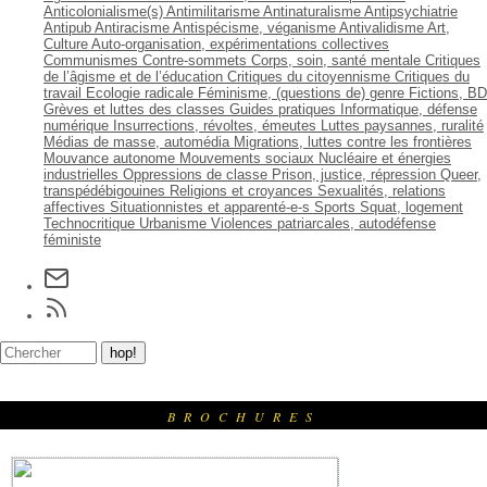
Anticolonialisme(s)
Antimilitarisme
Antinaturalisme
Antipsychiatrie
Antipub
Antiracisme
Antispécisme, véganisme
Antivalidisme
Art,
Culture
Auto-organisation, expérimentations collectives
Communismes
Contre-sommets
Corps, soin, santé mentale
Critiques
de l’âgisme et de l’éducation
Critiques du citoyennisme
Critiques du
travail
Ecologie radicale
Féminisme, (questions de) genre
Fictions, BD
Grèves et luttes des classes
Guides pratiques
Informatique, défense
numérique
Insurrections, révoltes, émeutes
Luttes paysannes, ruralité
Médias de masse, automédia
Migrations, luttes contre les frontières
Mouvance autonome
Mouvements sociaux
Nucléaire et énergies
industrielles
Oppressions de classe
Prison, justice, répression
Queer,
transpédébigouines
Religions et croyances
Sexualités, relations
affectives
Situationnistes et apparenté-e-s
Sports
Squat, logement
Technocritique
Urbanisme
Violences patriarcales, autodéfense
féministe
BROCHURES