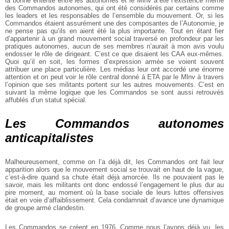
la bonne entente entre les autonomes et le Mlnv a été l’existence même
des Commandos autonomes, qui ont été considérés par certains comme
les leaders et les responsables de l’ensemble du mouvement. Or, si les
Commandos étaient assurément une des composantes de l’Autonomie, je
ne pense pas qu’ils en aient été la plus importante. Tout en étant fier
d’appartenir à un grand mouvement social traversé en profondeur par les
pratiques autonomes, aucun de ses membres n’aurait à mon avis voulu
endosser le rôle de dirigeant. C’est ce que disaient les CAA eux-mêmes.
Quoi qu’il en soit, les formes d’expression armée se voient souvent
attribuer une place particulière. Les médias leur ont accordé une énorme
attention et on peut voir le rôle central donné à ETA par le Mlnv à travers
l’opinion que ses militants portent sur les autres mouvements. C’est en
suivant la même logique que les Commandos se sont aussi retrouvés
affublés d’un statut spécial.
Les Commandos autonomes
anticapitalistes
Malheureusement, comme on l’a déjà dit, les Commandos ont fait leur
apparition alors que le mouvement social se trouvait en haut de la vague,
c’est-à-dire quand sa chute était déjà amorcée. Ils ne pouvaient pas le
savoir, mais les militants ont donc endossé l’engagement le plus dur au
pire moment, au moment où la base sociale de leurs luttes offensives
était en voie d’affaiblissement. Cela condamnait d’avance une dynamique
de groupe armé clandestin.
Les Commandos se créent en 1976. Comme nous l’avons déjà vu, les