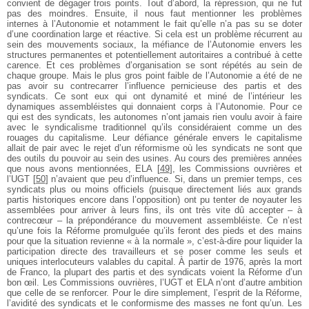
convient de dégager trois points. Tout d’abord, la répression, qui ne fut
pas des moindres. Ensuite, il nous faut mentionner les problèmes
internes à l’Autonomie et notamment le fait qu’elle n’a pas su se doter
d’une coordination large et réactive. Si cela est un problème récurrent au
sein des mouvements sociaux, la méfiance de l’Autonomie envers les
structures permanentes et potentiellement autoritaires a contribué à cette
carence. Et ces problèmes d’organisation se sont répétés au sein de
chaque groupe. Mais le plus gros point faible de l’Autonomie a été de ne
pas avoir su contrecarrer l’influence pernicieuse des partis et des
syndicats. Ce sont eux qui ont dynamité et miné de l’intérieur les
dynamiques assembléistes qui donnaient corps à l’Autonomie. Pour ce
qui est des syndicats, les autonomes n’ont jamais rien voulu avoir à faire
avec le syndicalisme traditionnel qu’ils considéraient comme un des
rouages du capitalisme. Leur défiance générale envers le capitalisme
allait de pair avec le rejet d’un réformisme où les syndicats ne sont que
des outils du pouvoir au sein des usines. Au cours des premières années
que nous avons mentionnées, ELA
[
49
]
, les Commissions ouvrières et
l’UGT
[
50
]
n’avaient que peu d’influence. Si, dans un premier temps, ces
syndicats plus ou moins officiels (puisque directement liés aux grands
partis historiques encore dans l’opposition) ont pu tenter de noyauter les
assemblées pour arriver à leurs fins, ils ont très vite dû accepter – à
contrecœur – la prépondérance du mouvement assembléiste. Ce n’est
qu’une fois la Réforme promulguée qu’ils feront des pieds et des mains
pour que la situation revienne « à la normale », c’est-à-dire pour liquider la
participation directe des travailleurs et se poser comme les seuls et
uniques interlocuteurs valables du capital. À partir de 1976, après la mort
de Franco, la plupart des partis et des syndicats voient la Réforme d’un
bon œil. Les Commissions ouvrières, l’UGT et ELA n’ont d’autre ambition
que celle de se renforcer. Pour le dire simplement, l’esprit de la Réforme,
l’avidité des syndicats et le conformisme des masses ne font qu’un. Les