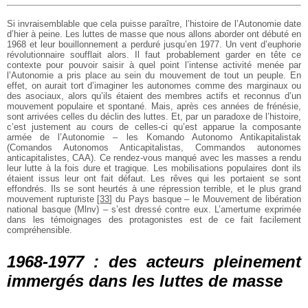
Si invraisemblable que cela puisse paraître, l’histoire de l’Autonomie date
d’hier à peine. Les luttes de masse que nous allons aborder ont débuté en
1968 et leur bouillonnement a perduré jusqu’en 1977. Un vent d’euphorie
révolutionnaire soufflait alors. Il faut probablement garder en tête ce
contexte pour pouvoir saisir à quel point l’intense activité menée par
l’Autonomie a pris place au sein du mouvement de tout un peuple. En
effet, on aurait tort d’imaginer les autonomes comme des marginaux ou
des asociaux, alors qu’ils étaient des membres actifs et reconnus d’un
mouvement populaire et spontané. Mais, après ces années de frénésie,
sont arrivées celles du déclin des luttes. Et, par un paradoxe de l’histoire,
c’est justement au cours de celles-ci qu’est apparue la composante
armée de l’Autonomie – les Komando Autonomo Antikapitalistak
(Comandos Autonomos Anticapitalistas, Commandos autonomes
anticapitalistes, CAA). Ce rendez-vous manqué avec les masses a rendu
leur lutte à la fois dure et tragique. Les mobilisations populaires dont ils
étaient issus leur ont fait défaut. Les rêves qui les portaient se sont
effondrés. Ils se sont heurtés à une répression terrible, et le plus grand
mouvement rupturiste
[
33
]
du Pays basque – le Mouvement de libération
national basque (Mlnv) – s’est dressé contre eux. L’amertume exprimée
dans les témoignages des protagonistes est de ce fait facilement
compréhensible.
1968-1977 : des acteurs pleinement
immergés dans les luttes de masse