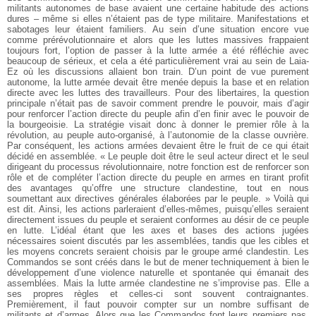
militants autonomes de base avaient une certaine habitude des actions
dures – même si elles n’étaient pas de type militaire. Manifestations et
sabotages leur étaient familiers. Au sein d’une situation encore vue
comme prérévolutionnaire et alors que les luttes massives frappaient
toujours fort, l’option de passer à la lutte armée a été réfléchie avec
beaucoup de sérieux, et cela a été particulièrement vrai au sein de Laia-
Ez où les discussions allaient bon train. D’un point de vue purement
autonome, la lutte armée devait être menée depuis la base et en relation
directe avec les luttes des travailleurs. Pour des libertaires, la question
principale n’était pas de savoir comment prendre le pouvoir, mais d’agir
pour renforcer l’action directe du peuple afin d’en finir avec le pouvoir de
la bourgeoisie. La stratégie visait donc à donner le premier rôle à la
révolution, au peuple auto-organisé, à l’autonomie de la classe ouvrière.
Par conséquent, les actions armées devaient être le fruit de ce qui était
décidé en assemblée. « Le peuple doit être le seul acteur direct et le seul
dirigeant du processus révolutionnaire, notre fonction est de renforcer son
rôle et de compléter l’action directe du peuple en armes en tirant profit
des avantages qu’offre une structure clandestine, tout en nous
soumettant aux directives générales élaborées par le peuple. » Voilà qui
est dit. Ainsi, les actions parleraient d’elles-mêmes, puisqu’elles seraient
directement issues du peuple et seraient conformes au désir de ce peuple
en lutte. L’idéal étant que les axes et bases des actions jugées
nécessaires soient discutés par les assemblées, tandis que les cibles et
les moyens concrets seraient choisis par le groupe armé clandestin. Les
Commandos se sont créés dans le but de mener techniquement à bien le
développement d’une violence naturelle et spontanée qui émanait des
assemblées. Mais la lutte armée clandestine ne s’improvise pas. Elle a
ses propres règles et celles-ci sont souvent contraignantes.
Premièrement, il faut pouvoir compter sur un nombre suffisant de
militants et d’armes. Alors que les Commandos font leurs premiers pas,