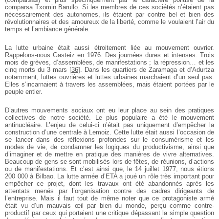
comparsa Txomin Barullo. Si les membres de ces sociétés n’étaient pas
nécessairement des autonomes, ils étaient par contre bel et bien des
révolutionnaires et des amoureux de la liberté, comme le voulaient l’air du
temps et l’ambiance générale.
La lutte urbaine était aussi étroitement liée au mouvement ouvrier.
Rappelons-nous Gasteiz en 1976. Des journées dures et intenses. Trois
mois de grèves, d’assemblées, de manifestations ; la répression… et les
cinq morts du 3 mars
[
36
]
. Dans les quartiers de Zaramaga et d’Adurtza
notamment, luttes ouvrières et luttes urbaines marchaient d’un seul pas.
Elles s’incarnaient à travers les assemblées, mais étaient portées par le
peuple entier.
D’autres mouvements sociaux ont eu leur place au sein des pratiques
collectives de notre société. Le plus populaire a été le mouvement
antinucléaire. L’enjeu de celui-ci n’était pas uniquement d’empêcher la
construction d’une centrale à Lemoiz. Cette lutte était aussi l’occasion de
se lancer dans des réflexions profondes sur le consumérisme et les
modes de vie, de condamner les logiques du productivisme, ainsi que
d’imaginer et de mettre en pratique des manières de vivre alternatives.
Beaucoup de gens se sont mobilisés lors de fêtes, de réunions, d’actions
ou de manifestations. Et c’est ainsi que, le 14 juillet 1977, nous étions
200 000 à Bilbao. La lutte armée d’ETA a joué un rôle très important pour
empêcher ce projet, dont les travaux ont été abandonnés après les
attentats menés par l’organisation contre des cadres dirigeants de
l’entreprise. Mais il faut tout de même noter que ce protagoniste armé
était vu d’un mauvais œil par bien du monde, perçu comme contre-
productif par ceux qui portaient une critique dépassant la simple question