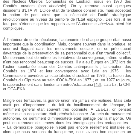
des Núcleos Obreros Comunistas de Euskadi, issus en 1973 des
Comités ouvriers (non
abertzale
). On y retrouve aussi quelques
dissidents d’ETA VI. L’Oice était de tendance conseilliste, mais acceptait
la notion de parti ainsi que la nécessité de l’unité stratégique
révolutionnaire au niveau du territoire de l’État espagnol. Dès lors, il ne
faut pas s’étonner que les rapports avec l’Autonomie
abertzale
aient été
compliqués.
À l’intérieur de cette nébuleuse, l’autonomie de chaque groupe était aussi
importante que la coordination. Mais, comme souvent dans la pratique, et
ceci est flagrant dans les mouvements sociaux, on se préoccupait
davantage de la préservation de sa personnalité que d’un travail collectif.
Mentionnons tout de même les tentatives de convergence, même si elles
n’ont pas rencontré beaucoup de succès. Il y a eu Burgos en 1972 lors de
l’action spontanée issue des Comités antirépressifs ; la création des
Comités en 1974 et leur convergence avec Laia en 1975 ; les
Commissions ouvrières anticapitalistes d’Euskadi en 1976 ; la fusion des
Comités du Gipuzkoa au sein d’OCA-EKA en 1977 ; et, en 1977 toujours,
le rapprochement sans lendemain entre Askatasuna
[
48
]
, Laia-Ez, la CNT
et OCA-EKA.
Malgré ces tentatives, la grande union n’a jamais été réalisée. Mais cela
avait peu d’importance : du fait du bouillonnement de l’époque, le
sentiment général était souvent très optimiste. À Laia-Ez, on pensait
même que la conjoncture était prérévolutionnaire. Au sein du mouvement
autonome, ce sentiment d’immédiateté était partagé par la majorité. On
peut en retrouver des traces dans les témoignages des protagonistes :
« La démocratie bourgeoise n’était pas encore réellement installée et,
alors que nous sortions du franquisme, nous avions bon espoir en un