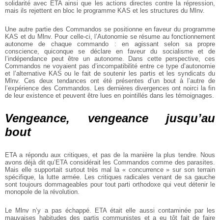
solidarité avec ETA ainsi que les actions directes contre la répression,
mais ils rejettent en bloc le programme KAS et les structures du Mlnv.
Une autre partie des Commandos se positionne en faveur du programme
KAS et du Mlnv. Pour celle-ci, l’Autonomie se résume au fonctionnement
autonome de chaque commando : en agissant selon sa propre
conscience, quiconque se déclare en faveur du socialisme et de
l’indépendance peut être un autonome. Dans cette perspective, ces
Commandos ne voyaient pas d’incompatibilité entre ce type d’autonomie
et l’alternative KAS ou le fait de soutenir les partis et les syndicats du
Mlnv. Ces deux tendances ont été présentes d’un bout à l’autre de
l’expérience des Commandos. Les dernières divergences ont noirci la fin
de leur existence et peuvent être lues en pointillés dans les témoignages.
Vengeance, vengeance jusqu’au
bout
ETA a répondu aux critiques, et pas de la manière la plus tendre. Nous
avons déjà dit qu’ETA considérait les Commandos comme des parasites.
Mais elle supportait surtout très mal la « concurrence » sur son terrain
spécifique, la lutte armée. Les critiques radicales venant de sa gauche
sont toujours dommageables pour tout parti orthodoxe qui veut détenir le
monopole de la révolution.
Le Mlnv n’y a pas échappé. ETA était elle aussi contaminée par les
mauvaises habitudes des partis communistes et a eu tôt fait de faire