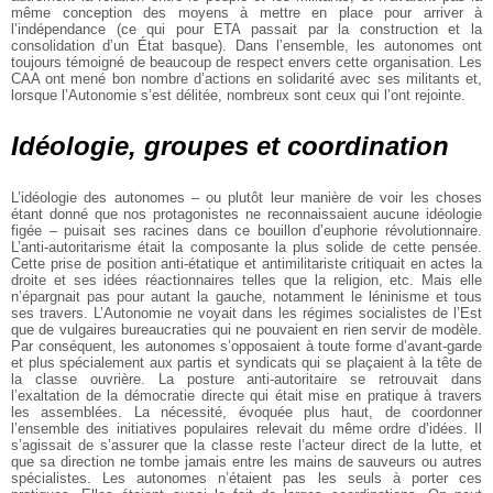
même conception des moyens à mettre en place pour arriver à
l’indépendance (ce qui pour ETA passait par la construction et la
consolidation d’un État basque). Dans l’ensemble, les autonomes ont
toujours témoigné de beaucoup de respect envers cette organisation. Les
CAA ont mené bon nombre d’actions en solidarité avec ses militants et,
lorsque l’Autonomie s’est délitée, nombreux sont ceux qui l’ont rejointe.
Idéologie, groupes et coordination
L’idéologie des autonomes – ou plutôt leur manière de voir les choses
étant donné que nos protagonistes ne reconnaissaient aucune idéologie
figée – puisait ses racines dans ce bouillon d’euphorie révolutionnaire.
L’anti-autoritarisme était la composante la plus solide de cette pensée.
Cette prise de position anti-étatique et antimilitariste critiquait en actes la
droite et ses idées réactionnaires telles que la religion, etc. Mais elle
n’épargnait pas pour autant la gauche, notamment le léninisme et tous
ses travers. L’Autonomie ne voyait dans les régimes socialistes de l’Est
que de vulgaires bureaucraties qui ne pouvaient en rien servir de modèle.
Par conséquent, les autonomes s’opposaient à toute forme d’avant-garde
et plus spécialement aux partis et syndicats qui se plaçaient à la tête de
la classe ouvrière. La posture anti-autoritaire se retrouvait dans
l’exaltation de la démocratie directe qui était mise en pratique à travers
les assemblées. La nécessité, évoquée plus haut, de coordonner
l’ensemble des initiatives populaires relevait du même ordre d’idées. Il
s’agissait de s’assurer que la classe reste l’acteur direct de la lutte, et
que sa direction ne tombe jamais entre les mains de sauveurs ou autres
spécialistes. Les autonomes n’étaient pas les seuls à porter ces