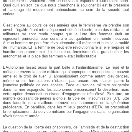
du nucléaire et voulaient créer de nouveaux espaces d’auto-organisation.
Quoi qu’il en soit, ce que nous cherchons à souligner ici est la présence
et l’ancrage du mouvement antinucléaire au sein de la société tout
entière.
C’est encore au cours de ces années que le féminisme va prendre son
envol. L’égalité étant intrinsèquement liée à la liberté, bien des militants et
militantes se sont rendu compte que la lutte des femmes était un
ingrédient primordial pour construire au quotidien un monde nouveau.
Aucun homme ne peut être révolutionnaire s’il méprise et humilie la moitié
de l’humanité. Et la femme ne peut être révolutionnaire si elle méprise et
humilie son propre sexe. L’influence du féminisme était grande chez les
autonomes et la place des femmes y était indiscutable.
L’Autonomie faisait aussi la part belle à l’antimilitarisme. Le rejet et la
méfiance envers la caste militaire qui s’approprie et monopolise le pouvoir
armé et le droit de tuer lui apparaissaient comme autant d’évidences,
même si les formulations n’étaient pas encore très claires parmi la
jeunesse politisée de ces années. Face au service militaire obligatoire
dans l’armée espagnole, les autonomes préconisaient la désertion, mais
cette option demandait un niveau d’engagement très élevé. Plus tard, un
nombre croissant de jeunes a choisi la voie de l’insoumission
[
37
]
, lutte
dans laquelle on a d’ailleurs retrouvé des autonomes de la génération
précédente. En parallèle, dans les milieux proches d’ETA, on préconisait
le remplacement du service militaire par l’engagement dans l’organisation
révolutionnaire armée.
La question de la liberté des prisonniers, de l’amnistie et de la destruction
des prisons constituait un autre terrain de lutte. Le Mlnv donnait un grand