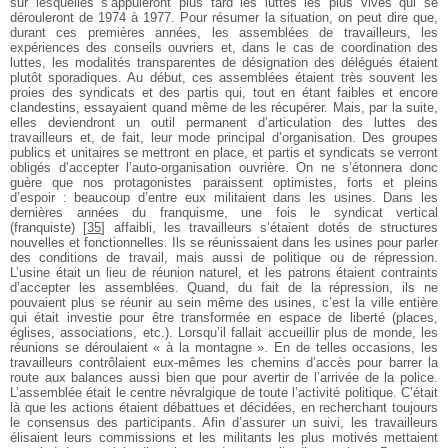
sur lesquelles s’appuieront plus tard les luttes les plus vives qui se
dérouleront de 1974 à 1977. Pour résumer la situation, on peut dire que,
durant ces premières années, les assemblées de travailleurs, les
expériences des conseils ouvriers et, dans le cas de coordination des
luttes, les modalités transparentes de désignation des délégués étaient
plutôt sporadiques. Au début, ces assemblées étaient très souvent les
proies des syndicats et des partis qui, tout en étant faibles et encore
clandestins, essayaient quand même de les récupérer. Mais, par la suite,
elles deviendront un outil permanent d’articulation des luttes des
travailleurs et, de fait, leur mode principal d’organisation. Des groupes
publics et unitaires se mettront en place, et partis et syndicats se verront
obligés d’accepter l’auto-organisation ouvrière. On ne s’étonnera donc
guère que nos protagonistes paraissent optimistes, forts et pleins
d’espoir : beaucoup d’entre eux militaient dans les usines. Dans les
dernières années du franquisme, une fois le syndicat vertical
(franquiste)
[
35
]
affaibli, les travailleurs s’étaient dotés de structures
nouvelles et fonctionnelles. Ils se réunissaient dans les usines pour parler
des conditions de travail, mais aussi de politique ou de répression.
L’usine était un lieu de réunion naturel, et les patrons étaient contraints
d’accepter les assemblées. Quand, du fait de la répression, ils ne
pouvaient plus se réunir au sein même des usines, c’est la ville entière
qui était investie pour être transformée en espace de liberté (places,
églises, associations, etc.). Lorsqu’il fallait accueillir plus de monde, les
réunions se déroulaient « à la montagne ». En de telles occasions, les
travailleurs contrôlaient eux-mêmes les chemins d’accès pour barrer la
route aux balances aussi bien que pour avertir de l’arrivée de la police.
L’assemblée était le centre névralgique de toute l’activité politique. C’était
là que les actions étaient débattues et décidées, en recherchant toujours
le consensus des participants. Afin d’assurer un suivi, les travailleurs
élisaient leurs commissions et les militants les plus motivés mettaient