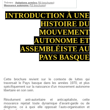
Thèmes :
Agitations armées
(50 brochures)
Mouvance autonome
(53 brochures)
INTRODUCTION À UNE
HISTOIRE DU
MOUVEMENT
AUTONOME ET
ASSEMBLÉISTE AU
PAYS BASQUE
Cette brochure revient sur le contexte de luttes qui
traversait le Pays
basque dans les années 1970, et plus
spécifiquement sur la naissance d’un
mouvement autonome
libertaire en son sein.
Résolument anti-autoritaire et anticapitaliste, cette
mouvance rejetait
toute dynamique d’avant-garde ou de
dirigisme, ce à quoi elle opposait
l’auto-organisation et