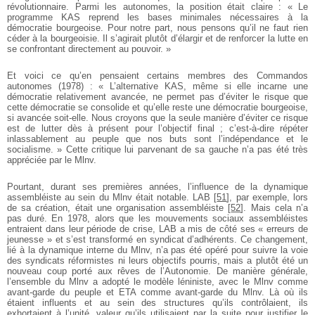
révolutionnaire. Parmi les autonomes, la position était claire : « Le
programme KAS reprend les bases minimales nécessaires à la
démocratie bourgeoise. Pour notre part, nous pensons qu’il ne faut rien
céder à la bourgeoisie. Il s’agirait plutôt d’élargir et de renforcer la lutte en
se confrontant directement au pouvoir. »
Et voici ce qu’en pensaient certains membres des Commandos
autonomes (1978) : « L’alternative KAS, même si elle incarne une
démocratie relativement avancée, ne permet pas d’éviter le risque que
cette démocratie se consolide et qu’elle reste une démocratie bourgeoise,
si avancée soit-elle. Nous croyons que la seule manière d’éviter ce risque
est de lutter dès à présent pour l’objectif final ; c’est-à-dire répéter
inlassablement au peuple que nos buts sont l’indépendance et le
socialisme. » Cette critique lui parvenant de sa gauche n’a pas été très
appréciée par le Mlnv.
Pourtant, durant ses premières années, l’influence de la dynamique
assembléiste au sein du Mlnv était notable. LAB
[
51
]
, par exemple, lors
de sa création, était une organisation assembléiste
[
52
]
. Mais cela n’a
pas duré. En 1978, alors que les mouvements sociaux assembléistes
entraient dans leur période de crise, LAB a mis de côté ses « erreurs de
jeunesse » et s’est transformé en syndicat d’adhérents. Ce changement,
lié à la dynamique interne du Mlnv, n’a pas été opéré pour suivre la voie
des syndicats réformistes ni leurs objectifs pourris, mais a plutôt été un
nouveau coup porté aux rêves de l’Autonomie. De manière générale,
l’ensemble du Mlnv a adopté le modèle léniniste, avec le Mlnv comme
avant-garde du peuple et ETA comme avant-garde du Mlnv. Là où ils
étaient influents et au sein des structures qu’ils contrôlaient, ils
exhortaient à l’unité, valeur qu’ils utilisaient par la suite pour justifier le