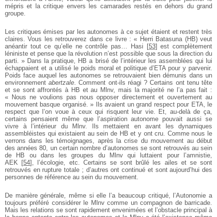
mépris et la critique envers les camarades restés en dehors du grand
groupe.
Les critiques émises par les autonomes à ce sujet étaient et restent très
claires. Vous les retrouverez dans ce livre : « Herri Batasuna (HB) veut
anéantir tout ce qu’elle ne contrôle pas… Hasi
[
53
]
est complètement
léniniste et pense que la révolution n’est possible que sous la direction du
parti. » Dans la pratique, HB a brisé de l’intérieur les assemblées qui lui
échappaient et a utilisé le poids moral et politique d’ETA pour y parvenir.
Poids face auquel les autonomes se retrouvaient bien démunis dans un
environnement
abertzale
. Comment ont-ils réagi ? Certains ont tenu tête
et se sont affrontés à HB et au Mlnv, mais la majorité ne l’a pas fait :
« Nous ne voulions pas nous opposer directement et ouvertement au
mouvement basque organisé. » Ils avaient un grand respect pour ETA, le
respect que l’on voue à ceux qui risquent leur vie. Et, au-delà de ça,
certains pensaient même que l’aspiration autonome pouvait aussi se
vivre à l’intérieur du Mlnv. Ils mettaient en avant les dynamiques
assembléistes qui existaient au sein de HB et y ont cru. Comme nous le
verrons dans les témoignages, après la crise du mouvement au début
des années 80, un certain nombre d’autonomes se sont retrouvés au sein
de HB ou dans les groupes du Mlnv qui luttaient pour l’amnistie,
AEK
[
54
]
, l’écologie, etc. Certains se sont brûlé les ailes et se sont
retrouvés en rupture totale ; d’autres ont continué et sont aujourd’hui des
personnes de référence au sein du mouvement.
De manière générale, même si elle l’a beaucoup critiqué, l’Autonomie a
toujours préféré considérer le Mlnv comme un compagnon de barricade.
Mais les relations se sont rapidement envenimées et l’obstacle principal à