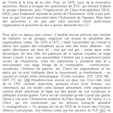
de l’Urola et le long de la côte. Puis, en 1975, ceux de la mouvance
autonome. Reste à évoquer les anarchistes de ZYX, qui forment d’abord
le groupe Liberación, puis l’Organización de Clase Anticapitalista (OCA-
EKA), pour finalement rejoindre le terrain de l’Autonomie. Voilà à peu près
tout ce que l’on peut rencontrer dans l’Autonomie de l’époque. Mais bien
des personnes y ont pris part sans provenir d’une quelconque
organisation et personne ne leur a jamais demandé leur CV.
Pour avoir un aperçu plus correct, il faudrait encore préciser que nombre
de militants ou de groupes organisés ont évolué en périphérie des
organisations citées. De 1974 à 1977, c’était l’assemblée qui menait la
danse tant auprès des travailleurs qu’au sein des luttes urbaines : les
partis réformistes ont donc dû – bon gré mal gré – entrer dans cette
dynamique. De leur côté, les partisans de la rupture voyaient un large
terrain s’ouvrir à eux. Les assemblées n’étaient pas à proprement parler
issues de l’Autonomie, mais les autonomes y prenaient part et y
rencontraient une large frange de la contestation : communistes,
socialistes, chrétiens de gauche, etc. Parmi les organisations et les
partis qui se sont impliqués dans le mouvement, je mentionnerai – en
suivant un certain ordre chronologique : Écoles sociales, JOC, USO, MC,
ORT, PT, etc.
[
46
]
Attardons-nous encore sur deux cas. D’un côté, celui
de la CNT, centrale anarchiste porteuse d’une riche histoire. Les
chercheurs qui ont étudié cette époque présentent cette organisation
comme étant ankylosée et figée sur des points de vue syndicaux et
politiques d’avant-guerre. Force est de constater qu’elle n’avait pas grand-
chose à voir avec l’Autonomie moderne du Pays basque. De l’autre, il y a
l’Oice, qui est mentionnée par les témoins lorsqu’ils abordent
l’« espagnolisme ». Ce groupe est né en 1974 de la fusion des Círculos
Obreros Comunistas, eux-mêmes créés par les anciens du FLP
[
47
]
, et