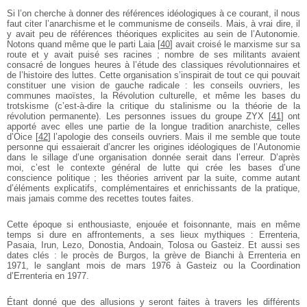
Si l’on cherche à donner des références idéologiques à ce courant, il nous
faut citer l’anarchisme et le communisme de conseils. Mais, à vrai dire, il
y avait peu de références théoriques explicites au sein de l’Autonomie.
Notons quand même que le parti Laia
[
40
]
avait croisé le marxisme sur sa
route et y avait puisé ses racines ; nombre de ses militants avaient
consacré de longues heures à l’étude des classiques révolutionnaires et
de l’histoire des luttes. Cette organisation s’inspirait de tout ce qui pouvait
constituer une vision de gauche radicale : les conseils ouvriers, les
communes maoïstes, la Révolution culturelle, et même les bases du
trotskisme (c’est-à-dire la critique du stalinisme ou la théorie de la
révolution permanente). Les personnes issues du groupe ZYX
[
41
]
ont
apporté avec elles une partie de la longue tradition anarchiste, celles
d’Oice
[
42
]
l’apologie des conseils ouvriers. Mais il me semble que toute
personne qui essaierait d’ancrer les origines idéologiques de l’Autonomie
dans le sillage d’une organisation donnée serait dans l’erreur. D’après
moi, c’est le contexte général de lutte qui crée les bases d’une
conscience politique ; les théories arrivent par la suite, comme autant
d’éléments explicatifs, complémentaires et enrichissants de la pratique,
mais jamais comme des recettes toutes faites.
Cette époque si enthousiaste, enjouée et foisonnante, mais en même
temps si dure en affrontements, a ses lieux mythiques : Errenteria,
Pasaia, Irun, Lezo, Donostia, Andoain, Tolosa ou Gasteiz. Et aussi ses
dates clés : le procès de Burgos, la grève de Bianchi à Errenteria en
1971, le sanglant mois de mars 1976 à Gasteiz ou la Coordination
d’Errenteria en 1977.
Étant donné que des allusions y seront faites à travers les différents