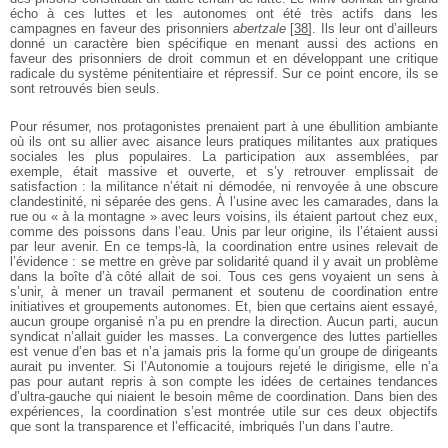
écho à ces luttes et les autonomes ont été très actifs dans les
campagnes en faveur des prisonniers
abertzale
[
38
]
. Ils leur ont d’ailleurs
donné un caractère bien spécifique en menant aussi des actions en
faveur des prisonniers de droit commun et en développant une critique
radicale du système pénitentiaire et répressif. Sur ce point encore, ils se
sont retrouvés bien seuls.
Pour résumer, nos protagonistes prenaient part à une ébullition ambiante
où ils ont su allier avec aisance leurs pratiques militantes aux pratiques
sociales les plus populaires. La participation aux assemblées, par
exemple, était massive et ouverte, et s’y retrouver emplissait de
satisfaction : la militance n’était ni démodée, ni renvoyée à une obscure
clandestinité, ni séparée des gens. À l’usine avec les camarades, dans la
rue ou « à la montagne » avec leurs voisins, ils étaient partout chez eux,
comme des poissons dans l’eau. Unis par leur origine, ils l’étaient aussi
par leur avenir. En ce temps-là, la coordination entre usines relevait de
l’évidence : se mettre en grève par solidarité quand il y avait un problème
dans la boîte d’à côté allait de soi. Tous ces gens voyaient un sens à
s’unir, à mener un travail permanent et soutenu de coordination entre
initiatives et groupements autonomes. Et, bien que certains aient essayé,
aucun groupe organisé n’a pu en prendre la direction. Aucun parti, aucun
syndicat n’allait guider les masses. La convergence des luttes partielles
est venue d’en bas et n’a jamais pris la forme qu’un groupe de dirigeants
aurait pu inventer. Si l’Autonomie a toujours rejeté le dirigisme, elle n’a
pas pour autant repris à son compte les idées de certaines tendances
d’ultra-gauche qui niaient le besoin même de coordination. Dans bien des
expériences, la coordination s’est montrée utile sur ces deux objectifs
que sont la transparence et l’efficacité, imbriqués l’un dans l’autre.