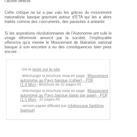
l’action directe.
Cette critique ne lui a pas valu les grâces du mouvement
nationaliste
basque gravitant autour d’ETA qui les a alors
traités comme des
concurrents, des parasites à anéantir.
Si les aspirations révolutionnaires de l’Autonomie ont subi le
virage
réformiste amorcé par la société, l’impitoyable
offensive qu’a menée le
Mouvement de libération national
basque à son encontre a eu des conséquences bien pires
encore...
texte sur le site
lire le
Mouvement
télécharger la brochure mise en page :
autonome au Pays basque (cahier) - PDF
(1.4 Mio)
- Brochure de 32 pages A5
Mouvement
télécharger la brochure mise en page :
autonome au Pays basque (page par page) - PDF
(1.5 Mio)
- 32 pages A5
Infokiosque fantôme
version papier diffusée par
(partout)