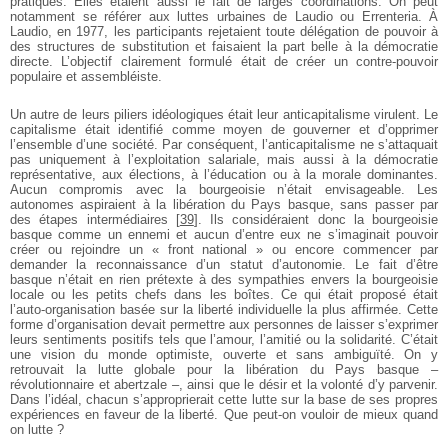
pratiques. Elles étaient aussi le fait de larges coordinations. On peut
notamment se référer aux luttes urbaines de Laudio ou Errenteria. À
Laudio, en 1977, les participants rejetaient toute délégation de pouvoir à
des structures de substitution et faisaient la part belle à la démocratie
directe. L’objectif clairement formulé était de créer un contre-pouvoir
populaire et assembléiste.
Un autre de leurs piliers idéologiques était leur anticapitalisme virulent. Le
capitalisme était identifié comme moyen de gouverner et d’opprimer
l’ensemble d’une société. Par conséquent, l’anticapitalisme ne s’attaquait
pas uniquement à l’exploitation salariale, mais aussi à la démocratie
représentative, aux élections, à l’éducation ou à la morale dominantes.
Aucun compromis avec la bourgeoisie n’était envisageable. Les
autonomes aspiraient à la libération du Pays basque, sans passer par
des étapes intermédiaires
[
39
]
. Ils considéraient donc la bourgeoisie
basque comme un ennemi et aucun d’entre eux ne s’imaginait pouvoir
créer ou rejoindre un « front national » ou encore commencer par
demander la reconnaissance d’un statut d’autonomie. Le fait d’être
basque n’était en rien prétexte à des sympathies envers la bourgeoisie
locale ou les petits chefs dans les boîtes. Ce qui était proposé était
l’auto-organisation basée sur la liberté individuelle la plus affirmée. Cette
forme d’organisation devait permettre aux personnes de laisser s’exprimer
leurs sentiments positifs tels que l’amour, l’amitié ou la solidarité. C’était
une vision du monde optimiste, ouverte et sans ambiguïté. On y
retrouvait la lutte globale pour la libération du Pays basque –
révolutionnaire et abertzale –, ainsi que le désir et la volonté d’y parvenir.
Dans l’idéal, chacun s’approprierait cette lutte sur la base de ses propres
expériences en faveur de la liberté. Que peut-on vouloir de mieux quand
on lutte ?