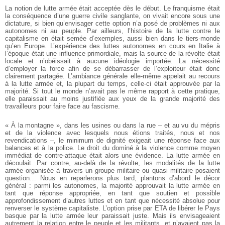
La notion de lutte armée était acceptée dès le début. Le franquisme était
la conséquence d’une guerre civile sanglante, on vivait encore sous une
dictature, si bien qu’envisager cette option n’a posé de problèmes ni aux
autonomes ni au peuple. Par ailleurs, l’histoire de la lutte contre le
capitalisme en était semée d’exemples, aussi bien dans le tiers-monde
qu’en Europe. L’expérience des luttes autonomes en cours en Italie à
l’époque était une influence primordiale, mais la source de la révolte était
locale et n’obéissait à aucune idéologie importée. La nécessité
d’employer la force afin de se débarrasser de l’exploiteur était donc
clairement partagée. L’ambiance générale elle-même appelait au recours
à la lutte armée et, la plupart du temps, celle-ci était approuvée par la
majorité. Si tout le monde n’avait pas le même rapport à cette pratique,
elle paraissait au moins justifiée aux yeux de la grande majorité des
travailleurs pour faire face au fascisme.
« À la montagne », dans les usines ou dans la rue – et au vu du mépris
et de la violence avec lesquels nous étions traités, nous et nos
revendications –, le minimum de dignité exigeait une réponse face aux
balances et à la police. Le droit du dominé à la violence comme moyen
immédiat de contre-attaque était alors une évidence. La lutte armée en
découlait. Par contre, au-delà de la révolte, les modalités de la lutte
armée organisée à travers un groupe militaire ou quasi militaire posaient
question… Nous en reparlerons plus tard, plantons d’abord le décor
général : parmi les autonomes, la majorité approuvait la lutte armée en
tant que réponse appropriée, en tant que soutien et possible
approfondissement d’autres luttes et en tant que nécessité absolue pour
renverser le système capitaliste. L’option prise par ETA de libérer le Pays
basque par la lutte armée leur paraissait juste. Mais ils envisageaient
autrement la relation entre le peuple et les militants, et n’avaient pas la