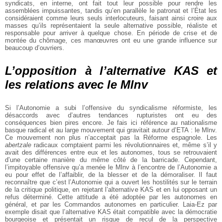
syndicats, en interne, ont fait tout leur possible pour rendre les
assemblées impuissantes, tandis qu’en parallèle le patronat et l’État les
considéraient comme leurs seuls interlocuteurs, faisant ainsi croire aux
masses qu’ils représentaient la seule alternative possible, réaliste et
responsable pour arriver à quelque chose. En période de crise et de
montée du chômage, ces manœuvres ont eu une grande influence sur
beaucoup d’ouvriers.
L’opposition à l’alternative KAS et
les relations avec le Mlnv
Si l’Autonomie a subi l’offensive du syndicalisme réformiste, les
désaccords avec d’autres tendances rupturistes ont eu des
conséquences bien pires encore. Je fais ici référence au nationalisme
basque radical et au large mouvement qui gravitait autour d’ETA : le Mlnv.
Ce mouvement non plus n’acceptait pas la Réforme espagnole. Les
abertzale
radicaux comptaient parmi les révolutionnaires et, même s’il y
avait des différences entre eux et les autonomes, tous se retrouvaient
d’une certaine manière du même côté de la barricade. Cependant,
l’impitoyable offensive qu’a menée le Mlnv à l’encontre de l’Autonomie a
eu pour effet de l’affaiblir, de la blesser et de la démoraliser. Il faut
reconnaître que c’est l’Autonomie qui a ouvert les hostilités sur le terrain
de la critique politique, en rejetant l’alternative KAS et en lui opposant un
refus déterminé. Cette attitude a été adoptée par les autonomes en
général, et par les Commandos autonomes en particulier. Laia-Ez par
exemple disait que l’alternative KAS était compatible avec la démocratie
bourgeoise et présentait un risque de recul de la perspective