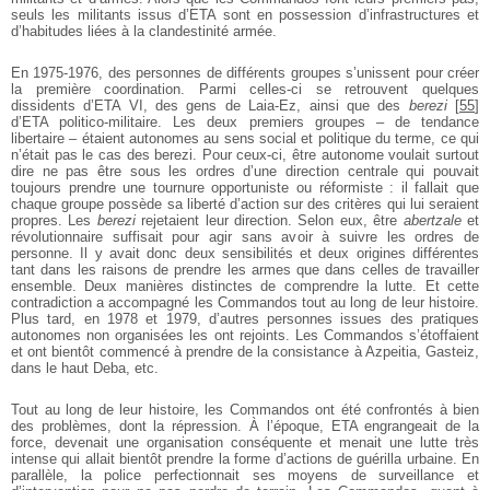
seuls les militants issus d’ETA sont en possession d’infrastructures et
d’habitudes liées à la clandestinité armée.
En 1975-1976, des personnes de différents groupes s’unissent pour créer
la première coordination. Parmi celles-ci se retrouvent quelques
dissidents d’ETA VI, des gens de Laia-Ez, ainsi que des
berezi
[
55
]
d’ETA politico-militaire. Les deux premiers groupes – de tendance
libertaire – étaient autonomes au sens social et politique du terme, ce qui
n’était pas le cas des berezi. Pour ceux-ci, être autonome voulait surtout
dire ne pas être sous les ordres d’une direction centrale qui pouvait
toujours prendre une tournure opportuniste ou réformiste : il fallait que
chaque groupe possède sa liberté d’action sur des critères qui lui seraient
propres. Les
berezi
rejetaient leur direction. Selon eux, être
abertzale
et
révolutionnaire suffisait pour agir sans avoir à suivre les ordres de
personne. Il y avait donc deux sensibilités et deux origines différentes
tant dans les raisons de prendre les armes que dans celles de travailler
ensemble. Deux manières distinctes de comprendre la lutte. Et cette
contradiction a accompagné les Commandos tout au long de leur histoire.
Plus tard, en 1978 et 1979, d’autres personnes issues des pratiques
autonomes non organisées les ont rejoints. Les Commandos s’étoffaient
et ont bientôt commencé à prendre de la consistance à Azpeitia, Gasteiz,
dans le haut Deba, etc.
Tout au long de leur histoire, les Commandos ont été confrontés à bien
des problèmes, dont la répression. À l’époque, ETA engrangeait de la
force, devenait une organisation conséquente et menait une lutte très
intense qui allait bientôt prendre la forme d’actions de guérilla urbaine. En
parallèle, la police perfectionnait ses moyens de surveillance et