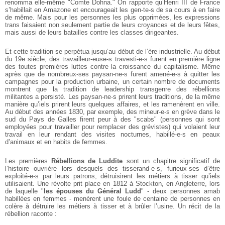
renomma elle-même "Comte Dohna." On rapporte qu’Henri III de France
s’habillait en Amazone et encourageait les gen-te-s de sa cours à en faire
de même. Mais pour les personnes les plus opprimées, les expressions
trans faisaient non seulement partie de leurs croyances et de leurs fêtes,
mais aussi de leurs batailles contre les classes dirigeantes.
Et cette tradition se perpétua jusqu’au début de l’ère industrielle. Au début
du 19e siècle, des travailleur-euse-s travesti-e-s furent en première ligne
des toutes premières luttes contre la croissance du capitalisme. Même
après que de nombreux-ses paysan-ne-s furent amené-e-s à quitter les
campagnes pour la production urbaine, un certain nombre de documents
montrent que la tradition de leadership transgenre des rébellions
militantes a persisté. Les paysan-ne-s prirent leurs traditions, de la même
manière qu’iels prirent leurs quelques affaires, et les ramenèrent en ville.
Au début des années 1830, par exemple, des mineur-e-s en grève dans le
sud du Pays de Galles firent peur à des "scabs" (personnes qui sont
employées pour travailler pour remplacer des grévistes) qui volaient leur
travail en leur rendant des visites nocturnes, habillé-e-s en peaux
d’animaux et en habits de femmes.
Les premières
Rébellions de Luddite
sont un chapitre significatif de
l’histoire ouvrière lors desquels des tisserand-e-s, furieux-ses d’être
exploité-e-s par leurs patrons, détruisirent les métiers à tisser qu’iels
utilisaient. Une révolte prit place en 1812 à Stockton, en Angleterre, lors
de laquelle "
les épouses du Général Ludd
" - deux personnes amab
habillées en femmes - menèrent une foule de centaine de personnes en
colère à détruire les métiers à tisser et à brûler l’usine. Un récit de la
rébellion raconte :