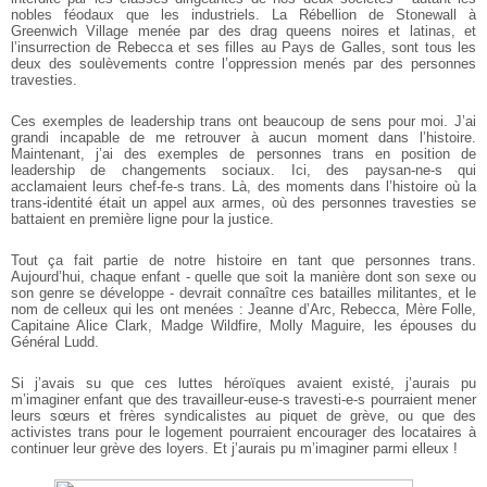
nobles féodaux que les industriels. La Rébellion de Stonewall à
Greenwich Village menée par des drag queens noires et latinas, et
l’insurrection de Rebecca et ses filles au Pays de Galles, sont tous les
deux des soulèvements contre l’oppression menés par des personnes
travesties.
Ces exemples de leadership trans ont beaucoup de sens pour moi. J’ai
grandi incapable de me retrouver à aucun moment dans l’histoire.
Maintenant, j’ai des exemples de personnes trans en position de
leadership de changements sociaux. Ici, des paysan-ne-s qui
acclamaient leurs chef-fe-s trans. Là, des moments dans l’histoire où la
trans-identité était un appel aux armes, où des personnes travesties se
battaient en première ligne pour la justice.
Tout ça fait partie de notre histoire en tant que personnes trans.
Aujourd’hui, chaque enfant - quelle que soit la manière dont son sexe ou
son genre se développe - devrait connaître ces batailles militantes, et le
nom de celleux qui les ont menées : Jeanne d’Arc, Rebecca, Mère Folle,
Capitaine Alice Clark, Madge Wildfire, Molly Maguire, les épouses du
Général Ludd.
Si j’avais su que ces luttes héroïques avaient existé, j’aurais pu
m’imaginer enfant que des travailleur-euse-s travesti-e-s pourraient mener
leurs sœurs et frères syndicalistes au piquet de grève, ou que des
activistes trans pour le logement pourraient encourager des locataires à
continuer leur grève des loyers. Et j’aurais pu m’imaginer parmi elleux !