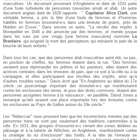
masculines. Un document provenant d’Angleterre et daté de 1531 parle
d’une foule turbulente de personnes travesties amab et afab. Un autre
document anglais daté de 1629 rapporte : " ’
Capitaine
’
Alice Clark
, une
véritable femme, a pris la tête d’une foule de femmes et d’hommes
habillés en femmes tisserand-e-s dans une émeute de grains, près de
Maldon en Essex." Dans encore un autre, "La révolte des impôts à
Montpellier en 1645 a été amorcée par des femmes, et menée jusque
dans les rues par une virago [une femme masculine] nommée
La
Branlaire
, qui exigeait la mort des percepteurs qui retiraient le pain de la
bouche de leurs enfants."
Dans tous les cas, que des personnes afab masculines aient été, ou pas,
en position de cheffes, les femmes étaient dans la rue. "Des femmes
venaient pour réprimander les prêtres et les pasteurs, elles étaient des
actrices centrales dans les émeutes de pain, que ce soit à la ville ou à la
campagne, et elles participaient aux révoltes des impôts, ainsi qu’à
d’autres troubles ruraux." Davis écrit que "En Angleterre au début du 17e
siècle...un pourcentage important des émeutier-e-s qui manifestaient
contre les enclosures des terres, et pour des droits communs, étaient des
personnes assignées femme à la naissance ; en parallèle, David Jones a
remarqué qu’iels avaient une place importante lors des émeutes contre
les enclosures au Pays de Galles autour du 19e siècle."
Les "Rebeccas" nous prouvent bien que les insurrections menées par des
personnes trans ne sont pas seulement des traditions cantonnées à la
ville. En 1631, des groupes d’insoumis-e-s venant des zones dédiées au
pâturage et à la laiterie de Wiltshire, en Angleterre, manifestèrent contre
la stratégie du roi d’enclosure* des forêts. A la tête de l’émeute se
trouvaient des personnes amab travesties, qui se faisaient appeler
Lady