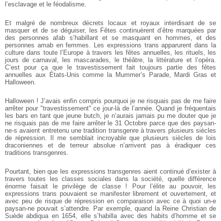
l’esclavage et le féodalisme.
Et malgré de nombreux décrets locaux et royaux interdisant de se
masquer et de se déguiser, les Fêtes continuèrent d’être marquées par
des personnes afab s’habillant et se masquant en hommes, et des
personnes amab en femmes. Les expressions trans apparurent dans la
culture dans toute l’Europe à travers les fêtes annuelles, les rituels, les
jours de carnaval, les mascarades, le théâtre, la littérature et l’opéra.
C’est pour ça que le travestissement fait toujours partie des fêtes
annuelles aux États-Unis comme la Mummer’s Parade, Mardi Gras et
Halloween.
Halloween ! J’avais enfin compris pourquoi je ne risquais pas de me faire
arrêter pour "travestissement" ce jour-là de l’année. Quand je fréquentais
les bars en tant que jeune butch, je n’aurais jamais pu me douter que je
ne risquais pas de me faire arrêter le 31 Octobre parce que des paysan-
ne-s avaient entretenu une tradition transgenre à travers plusieurs siècles
de répression. Il me semblait incroyable que plusieurs siècles de lois
draconiennes et de terreur absolue n’arrivent pas à éradiquer ces
traditions transgenres.
Pourtant, bien que les expressions transgenres aient continué d’exister à
travers toutes les classes sociales dans la société, quelle différence
énorme faisait le privilège de classe ! Pour l’élite au pouvoir, les
expressions trans pouvaient se manifester librement et ouvertement, et
avec peu de risque de répression en comparaison avec ce à quoi un-e
paysan-ne pouvait s’attendre. Par exemple, quand la Reine Christian de
Suède abdiqua en 1654, elle s’habilla avec des habits d’homme et se