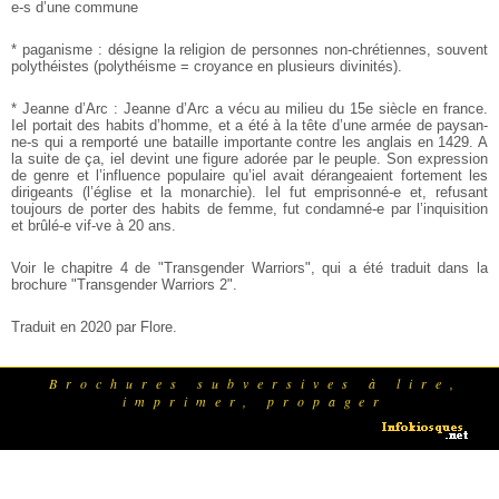
e-s d’une commune
* paganisme : désigne la religion de personnes non-chrétiennes, souvent
polythéistes (polythéisme = croyance en plusieurs divinités).
* Jeanne d’Arc : Jeanne d’Arc a vécu au milieu du 15e siècle en france.
Iel portait des habits d’homme, et a été à la tête d’une armée de paysan-
ne-s qui a remporté une bataille importante contre les anglais en 1429. A
la suite de ça, iel devint une figure adorée par le peuple. Son expression
de genre et l’influence populaire qu’iel avait dérangeaient fortement les
dirigeants (l’église et la monarchie). Iel fut emprisonné-e et, refusant
toujours de porter des habits de femme, fut condamné-e par l’inquisition
et brûlé-e vif-ve à 20 ans.
Voir le chapitre 4 de "Transgender Warriors", qui a été traduit dans la
brochure "Transgender Warriors 2".
Traduit en 2020 par Flore.
Brochures subversives à lire,
imprimer, propager