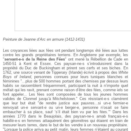
Peinture de Jeanne d’Arc en armure (1412-1431)
Les croyances liées aux fées ont pendant longtemps été liées aux luttes
contre les grands propriétaires terriens. En Angleterre par exemple, les
"
servant-e-s de la Reine des Fées
" ont mené la Rébellion de Cade en
1450-51 à Kent et Essex. Ces paysan-ne-s s’introduisirent dans la
propriété du Duc de Buckingham et prirent ses cerfs et ses biches. En
1762, une source venant de Tipperary (Irlande) écrivit à propos des
White
Boys of Ireland
, personnes connues pour leurs tuniques blanches et
féminines "...plus de 500 hommes portant des chemises par dessus leurs
habits se rassemblent fréquemment, participant la nuit à n’importe quel
méfait qui les ravit, prenant comme raison d’être des fées, comme iels se
font appeler... Les fées sont composées de tous les jeunes hommes
valides de Clonmel jusqu’à Mitchelstown." Ces résistant-e-s clamèrent
que leur but était "de rendre justice aux pauvres...si un-e fermier-e
renvoyait un-e servant-e ou un-e berger-e, personne n’osait se faire
embaucher à sa place, sauf ’s’il était bien vu par les fées.’" Dans les
années 1770 dans le Beaujolais, des paysan-ne-s amab français-e-s
habillé-e-s en femmes attaquèrent des géomètres qui étaient en train de
mesurer leurs terres, dans le but de les vendre à un nouveau propriétaire.
"Lorsque la police arriva au petit matin, leurs femmes n’étaient au courant