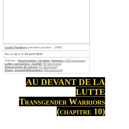
Leslie Feinberg
(première parution : 1996)
Mis en ligne le
10 avril 2021
Thèmes :
Insurrections, révoltes, émeutes
(105 brochures)
Luttes paysannes, ruralité
(50 brochures)
Oppressions de classe
(21 brochures)
Queer, transpédébigouines
(68 brochures)
AU DEVANT DE LA
LUTTE
Transgender Warriors
(chapitre 10)