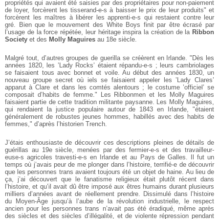
propriétés qui avaient été saisies par des propriétaires pour non-paiement
de loyer, forcèrent les tisserand-e-s à baisser le prix de leur produits" et
forcèrent les maîtres à libérer les apprenti-e-s qui restaient contre leur
gré. Bien que le mouvement des White Boys finit par être écrasé par
l’usage de la force répétée, leur héritage inspira la création de la
Ribbon
Society
et des
Molly Maguires
au 18e siècle.
Malgré tout, d’autres groupes de guerilla se créèrent en Irlande. "Dès les
années 1820, les ’Lady Rocks’ étaient répandu-e-s ; leurs cambriolages
se faisaient tous avec bonnet et voile. Au début des années 1830, un
nouveau groupe secret où iels se faisaient appeler les ’Lady Clares’
apparut à Clare et dans les comtés alentours ; le costume ’officiel’ se
composait d’habits de femme." Les Ribbonmen et les Molly Maguires
faisaient partie de cette tradition militante paysanne. Les Molly Maguires,
qui rendaient la justice populaire autour de 1843 en Irlande, "étaient
généralement de robustes jeunes hommes, habillés avec des habits de
femmes," d’après l’historien Trench.
J’étais enthousiaste de découvrir ces descriptions pleines de détails de
guérillas au 19e siècle, menées par des fermier-e-s et des travailleur-
euse-s agricoles travesti-e-s en Irlande et au Pays de Galles. Il fut un
temps où j’avais peur de me plonger dans l’histoire, terrifié-e de découvrir
que les personnes trans avaient toujours été un objet de haine. Au lieu de
ça, j’ai découvert que le fanatisme religieux était plutôt récent dans
l’histoire, et qu’il avait dû être imposé aux êtres humains durant plusieurs
milliers d’années avant de réellement prendre. Dissimulé dans l’histoire
du Moyen-Âge jusqu’à l’aube de la révolution industrielle, le respect
ancien pour les personnes trans n’avait pas été éradiqué, même après
des siècles et des siècles d’illégalité, et de violente répression pendant