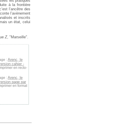
isées les pratiques
ite à la frontière
c’est l’ancêtre des
raconte l’avènement
alisés et inscrits
mais un état, celui
vue
Z
, "Marseille".
Arenc, le
age :
ersion cahier -
imprimer en recto-
Arenc, le
age :
version page par
imprimer en format