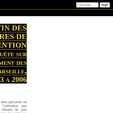
IN DES
RES DE
ENTION
uête sur
ment des
rseille,
3 à 2006
 dont personne ne
’utilisation que
r vétuste du port