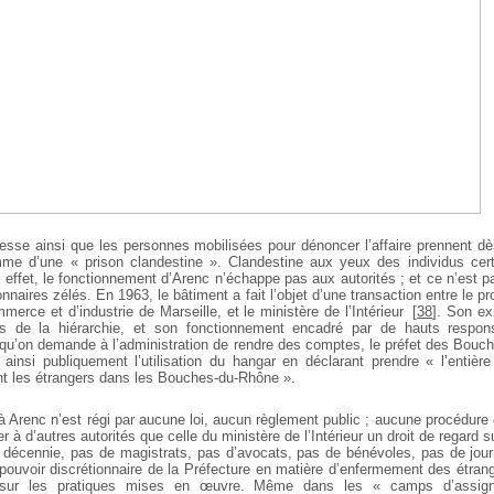
resse ainsi que les personnes mobilisées pour dénoncer l’affaire prennent dès
mme d’une « prison clandestine ». Clandestine aux yeux des individus cer
n effet, le fonctionnement d’Arenc n’échappe pas aux autorités ; et ce n’est p
nnaires zélés. En 1963, le bâtiment a fait l’objet d’une transaction entre le pr
erce et d’industrie de Marseille, et le ministère de l’Intérieur
[
38
]
. Son ex
 de la hiérarchie, et son fonctionnement encadré par de hauts respon
 qu’on demande à l’administration de rendre des comptes, le préfet des Bouc
insi publiquement l’utilisation du hangar en déclarant prendre « l’entière
t les étrangers dans les Bouches-du-Rhône ».
 Arenc n’est régi par aucune loi, aucun règlement public ; aucune procédure o
r à d’autres autorités que celle du ministère de l’Intérieur un droit de regard 
 décennie, pas de magistrats, pas d’avocats, pas de bénévoles, pas de jour
e pouvoir discrétionnaire de la Préfecture en matière d’enfermement des étran
 sur les pratiques mises en œuvre. Même dans les « camps d’assign