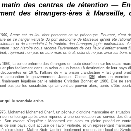
e matin des centres de rétention — En
ment des étrangers·ères à Marseille,
60, Arenc est un lieu dont personne ne se préoccupe. Pourtant, c’est dan
 faite de ce hangar vétuste du port autonome de Marseille qu’ont été rational
oulement et de reconduite à la frontière des étrangers jugés indésirables. Ar
ention ; son histoire nous raconte l’avènement de ces lieux d’enfermement f
 droit, réprimant non pas un acte mais un état, celui de ne pas avoir les bons p
 1960, la police enferme des étrangers en toute discrétion sur les quais marse
uer plus facilement dans un avion ou un bateau à destination de leur pays di
 découvertes en 1975, l’affaire de « la prison clandestine » fait grand brui
 en accusation le gouvernement Jacques Chirac
[
35
]
alors en exercice.
a finalement légalisée par le ministre Christian Bonnet en 1980. Elle ne se
ent pas par les socialistes qui arrivent au pouvoir alors, après s’être pour
r qui le scandale arriva
1975, Mohamed Mohamed Cherif, un pêcheur d’origine marocaine en situation 
à son entourage après avoir répondu à une convocation au service des étra
le. Son avocat s’inquiète : Mohamed est alors en pleine procédure conte
es de son pays, qu’il accuse de l’avoir violenté, et un représentant marocai
é d’expulsion. Maître Sixte Ugolini, également responsable local du Syndi