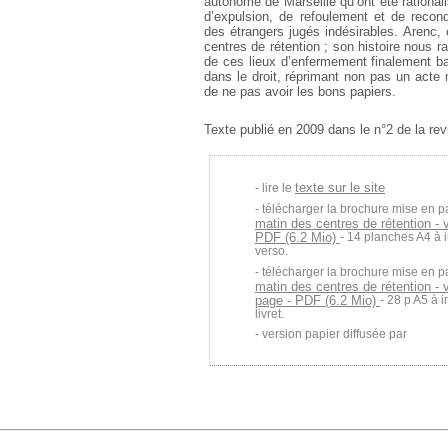
autonome de Marseille qu’ont été rational
d’expulsion, de refoulement et de recondu
des étrangers jugés indésirables. Arenc, 
centres de rétention ; son histoire nous 
de ces lieux d’enfermement finalement ban
dans le droit, réprimant non pas un acte 
de ne pas avoir les bons papiers.
Texte publié en 2009 dans le n°2 de la re
texte sur le site
lire le
télécharger la brochure mise en p
matin des centres de rétention - v
PDF (6.2 Mio)
- 14 planches A4 à 
verso.
télécharger la brochure mise en p
matin des centres de rétention - 
page - PDF (6.2 Mio)
- 28 p A5 à 
livret.
version papier diffusée par