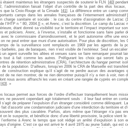
où étaient maintenus les étrangers suspectés de soutenir le FLN
[
40
]
pendant 
, l’administration faisait l’objet d’un contrôle de la part des élus locaux, 
les que la Croix-Rouge et la Cimade
[
41
]
. La différence entre un camp comm
portants camps dans les annales françaises de l’internement administratif 
 en charge sanitaire et sociale : le cas du centre d’assignation de Larzac 
 de l’IHTP n ° 80, 2004.]] », et Arenc, c’est la discrétion. Le camp du Larzac
érieure, étant donné sa visibilité sur le territoire et l’impact important sur s
et policiers. Arenc, à l’inverse, s’installe et fonctionne sans faire parler de
i avec le commissaire d’arrondissement, et le port autonome offre une enc
, on ne peut entrer que muni d’une autorisation. Pour plus de discrétion, les
emps de la surveillance sont remplacés en 1969 par les agents de la pol
 barbelés, pas de baraques, rien n’est visible de l’extérieur. Seul un escali
ù un agent surveille les allées et venues sans se faire remarquer pourrait la
s tout à fait comme les autres. Préfigurant les choix qui seront faits p
ntres de rétention administrative (CRA), l’architecture du hangar permet iso
e de la population. D’ailleurs, lorsqu’en 2006 le CRA de Marseille est transféré
t de construction explique qu’il s’agit de ne perdre aucun des avantages qu
st de ne rien montrer, de ne rien démontrer puisqu’il n’y a rien à voir, rien 
 dont nous avons affranchi les vues en créant une rangée de cyprès en complé
[
43
]
. »
des locaux permet aux forces de l’ordre d’effectuer tranquillement leurs miss
ciers ne peuvent cependant agir totalement seuls : il leur faut entrer en cont
l s’agit de préparer l’expulsion d’un étranger considéré comme délinquant. 
 fait d’assortir une condamnation judiciaire d’une interdiction du territoire et 
 souvent des plus cavalière. Parfois, alors même que l’étranger n’a pas 
nt on le suspecte, et bénéficie donc d’une liberté provisoire, la police vient le
e l’enferme à Arenc le temps que soit rédigé un arrêté d’expulsion à son e
ys d’origine. C’est ce qui est arrivé le 4 avril 1975 au jeune Salah, qui est