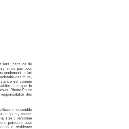
 lors l’habitude de
tes, mais pas pour
as seulement le fait
opriétaire des murs,
istence est connue
sables. Lorsque le
hes-du-Rhône Pierre
 responsabilité des
fficielle ne semble
sur ce qui s’y passe.
nalistes : personne
gers, personne pour
ation à résidence