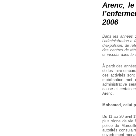
Arenc, l
l’enferme
2006
Dans les années 19
l’administration a
d’expulsion, de ref
des centres de rét
et inscrits dans le
À partir des années
de les faire embarq
ces activités sont
mobilisation met
administrative ser
cause et certainem
Arenc.
Mohamed, celui pa
Du 11 au 20 avril 
plus signe de vie 
police de Marseil
autorités consulair
ouvertement menac