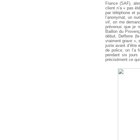
France (SAF), aler
client n’a « pas ét
par téléphone et pa
l’anonymat, un num
vif, on me demand
prévenus que je n
Baillon du Provença
début, Defferre (l
vraiment grave », s
juste avant d’être 
de police, on l’a 
pendant six jours
précisément ce qui