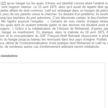
[
37
]
qu’un hangar sur les quais d’Arenc est identifié comme étant l’endroit 
 sont toujours retenus. Le 15 avril 1975, alors qu’il aurait dû repartir libre a
 petite affaire de droit commun, Latif est embarqué dans un fourgon de polic
s yeux de ses parents venus le chercher. Se doutant d’un problème, ils avert
jusqu’aux barrières du port autonome. C’est désormais certain, le lieu d’enfe
 Me Ugolini poursuit l’enquête : « Certains de mes clients d’origine étra
 les quais dont ils avaient entendu parler, et des dockers me disaient avoir
rgons. » Grâce à la médiatisation de l’histoire de Mohamed, d’autres pa
 hangar se manifestent. En planque, dans la matinée du 19 avril 1975, A
ion et le vice-président du SAF François-Noël Bernardi réussissent à phot
és du hangar jusqu’au bateau les renvoyant dans leur pays d’origine. Publiés 
uve ultime de l’institutionnalisation d’une pratique dont Mohamed et Latif ne
uite, de nombreux autres cas d’enfermement arbitraire seront médiatisés.
 clandestine