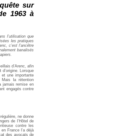
quête sur
 de 1963 à
s l’utilisation que
isées les pratiques
enc, c’est l’ancêtre
inalement banalisés
apiers.
illais d’Arenc, afin
t d’origine. Lorsque
t et une importante
 Mais la rétention
ra jamais remise en
tant engagés contre
régulière, ne donne
ngers de l’Hôtel de
ntieuse contre les
n en France l’a déjà
cat des avocats de