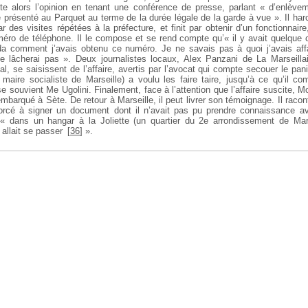
te alors l’opinion en tenant une conférence de presse, parlant « d’enlèv
é présenté au Parquet au terme de la durée légale de la garde à vue ». Il harc
r des visites répétées à la préfecture, et finit par obtenir d’un fonctionnaire
éro de téléphone. Il le compose et se rend compte qu’« il y avait quelque 
a comment j’avais obtenu ce numéro. Je ne savais pas à quoi j’avais affai
e lâcherai pas ». Deux journalistes locaux, Alex Panzani de La Marseilla
l, se saisissent de l’affaire, avertis par l’avocat qui compte secouer le pa
e maire socialiste de Marseille) a voulu les faire taire, jusqu’à ce qu’il co
e souvient Me Ugolini. Finalement, face à l’attention que l’affaire suscite,
embarqué à Sète. De retour à Marseille, il peut livrer son témoignage. Il racont
forcé à signer un document dont il n’avait pas pu prendre connaissance a
 « dans un hangar à la Joliette (un quartier du 2e arrondissement de Mars
 allait se passer
[
36
]
».