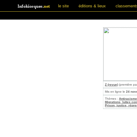
le site
éditions & lieux
classement
Z (revue)
(première pa
Mis en ligne le
24 nov
Thèmes :
Antiracisme
Migrations, luttes con
Prison, justice, répr