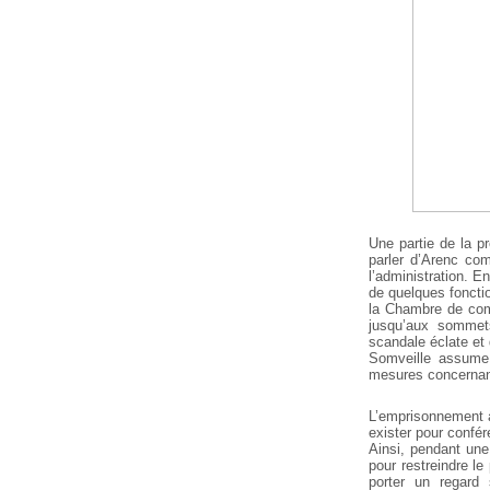
Une partie de la p
parler d’Arenc co
l’administration. E
de quelques fonctio
la Chambre de comm
jusqu’aux sommets
scandale éclate et
Somveille assume a
mesures concernan
L’emprisonnement à
exister pour confére
Ainsi, pendant une
pour restreindre l
porter un regard