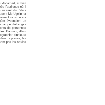
où Mohamed, et bien
près l’audience où il
e au seuil du Palais
issent Me Ugolini et
rmement se situe sur
ngère évoquaient un
 remarqué d’étranges
rents de personnes
lex Panzani, Alain
ographier plusieurs
dans la presse, les
 sont pas les seules