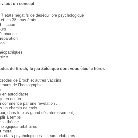
h : tout un concept
s 7 états négatifs de déséquilibre psychologique
s et les 38 sous-états
 filiation
eurs
 résonance
 préparation
ion
oméopathiques
hie »
osodes de Broch, le jeu Zététique dont vous êtes le héros
 nosodes de Broch et autres vaccins
ommuns de l’hagiographie
n
lée en autodidacte
nge en destin...
qui commence par une révélation ...
ans un chemin de croix...
a pour, dans le plus grand désintéressement, ...
mplir à temps
 la théorie
hologiques arbitraires
t moral
ns états psychologiques – fleurs arbitraires