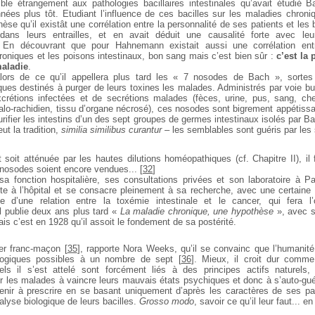
ble étrangement aux pathologies bacillaires intestinales
qu’avait étudié B
nées plus tôt. Etudiant
l’influence de ces bacilles sur les maladies chroniq
èse qu’il existât une corrélation entre la personnalité de ses
patients et les 
t dans leurs entrailles, et en
avait déduit une causalité forte avec leu
. En
découvrant que pour Hahnemann existait aussi une corrélation ent
roniques et les poisons intestinaux, bon sang
mais c’est bien sûr :
c’est la 
maladie
.
alors de ce qu’il appellera plus tard les « 7 nosodes de Bach », sorte
ues destinés à purger de leurs toxines les malades.
Administrés par voie bu
xcrétions
infectées et de secrétions malades (fèces, urine, pus, sang, che
alo-rachidien, tissu d’organe nécrosé), ces nosodes sont bigrement
appétissa
rifier les intestins d’un
des sept groupes de germes intestinaux isolés par Ba
t la tradition,
similia similibus curantur
– les semblables sont guéris par les
 soit atténuée par les hautes dilutions homéopathiques (cf. Chapitre II), il 
nosodes soient encore vendues...
[
32
]
e sa fonction hospitalière, ses consultations privées et son laboratoire à P
e à l’hôpital et se consacre pleinement à sa recherche, avec
une certaine 
e d’une relation entre la toxémie intestinale
et le cancer, qui fera l’
Il publie deux ans plus tard «
La maladie
chronique, une hypothèse
», avec s
ais c’est en 1928 qu’il
assoit le fondement de sa postérité.
ner franc-maçon
[
35
]
, rapporte Nora Weeks, qu’il se convainc que l’humanité
logiques possibles à un nombre de sept
[
36
]
. Mieux, il croit dur
comme f
els il s’est attelé sont forcément liés à des principes
actifs naturels
er les malades à vaincre leurs mauvais états
psychiques et donc à s’auto-guéri
nir à prescrire en se
basant uniquement d’après les caractères de ses p
nalyse
biologique de leurs bacilles.
Grosso modo
, savoir ce qu’il leur faut... e