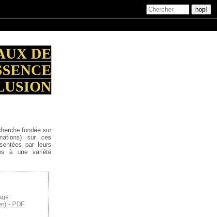
AUX DE
SSENCE
LUSION
cherche fondée sur
rmations) sur ces
sentées par leurs
es à une variété
age :
er) - PDF