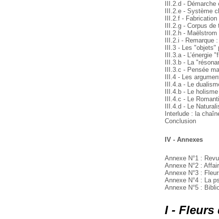
III.2.d - Démarche 
III.2.e - Système c
III.2.f - Fabrication
III.2.g - Corpus d
III.2.h - Maëlstro
III.2.i - Remarque :
III.3 - Les "objets
III.3.a - L’énergie "
III.3.b - La "réson
III.3.c - Pensée m
III.4 - Les argume
III.4.a - Le dualis
III.4.b - Le holism
III.4.c - Le Romant
III.4.d - Le Natura
Interlude : la cha
Conclusion
IV - Annexes
Annexe N°1 : Revue
Annexe N°2 : Affair
Annexe N°3 : Fleurs
Annexe N°4 : La ps
Annexe N°5 : Bibli
I - Fleurs