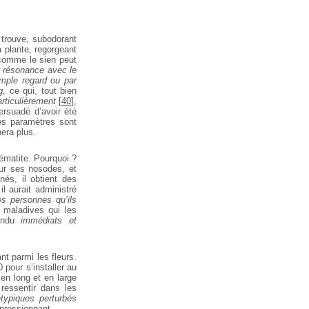
trouve, subodorant
 plante, regorgeant
 comme le sien peut
n résonance avec le
mple regard ou par
g
, ce
qui, tout bien
rticulièrement
[
40
]
,
persuadé d’avoir été
es paramètres sont
nera plus.
ématite. Pourquoi ?
our ses nosodes, et
és, il obtient des
l aurait administré
s personnes qu’ils
maladives qui les
endu
immédiats et
ant
parmi les fleurs.
pour s’installer au
 en long et en large
ressentir dans les
hétypiques perturbés
pressionnant.