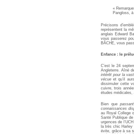
« Remarquez 
Pangloss, à
Précisons d’embl
représentent la 
anglais Edward Ba
vous passerez pou
BÂCHE, vous passe
Enfance : le prél
C’est le 24 septe
Angleterre. Aîné d
intérêt pour la v
vécue
et qu’il aur
dissimuler cette
vo
cuivre, trois anné
études médicales, à
Bien que
passan
connaissances dispo
au Royal College o
Santé Publique de 
urgences de l’UCH
la très chic Harle
évite, grâce à sa s