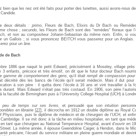
bien que les nez ont été faits pour porter des lunettes, aussi avons-nous de
 Candide.
ée deux détails :
primo
, Fleurs de Bach, Elixirs du Dr Bach ou Remède
même chose ;
secundo
, les Fleurs de Bach sont des
"remèdes" floraux que l’
ch, et non au compositeur
Johann-Sebastian du même nom. Enfin, si vo
r un
Gallois ; si vous prononcez BEITCH vous passerez pour un Anglais.
rez pour un âne.
ude de Bach
mbre 1886 que naquit le petit Edward, précisément à Moseley, village près
e 3 enfants, précoce et très émotif, on dit que le futur
docteur Bach nourris
aste gamme de comportement des
gens
, qu’il était
rempli de compassion pour 
ait décrété dès
les bancs de l’école qu’il serait médecin. Mais il dut pour
cation à son père : il quitta donc l’école à 16 ans et vint travailler à la f
es durant. Mais Edward n’était pas très costaud. En 1906, son père l’autori
 la faculté de Birmingham puis à l’University College
Hospital (UCH) à Londr
t peu de temps sur ses livres
, et persuadé que
son intuition personne
nibles en librairie
[
27
]
, il décrocha en 1912 un double diplôme
au Royal Col
f Physicians, puis le diplôme de médecin et
de chirurgien de l’UCH, et enfin
Cambridge. Il se mit
donc à la tâche en milieu hospitalier, en tant que méd
 en
tant que chirurgien au National Temperance Hospital, avant d’ouvrir en 1
y Street. La même année, il épouse Gwendoline Caiger, à Hendon, dans le
Mid
anté précaire, l’écueil du service militaire en pleine guerre mondiale et devi