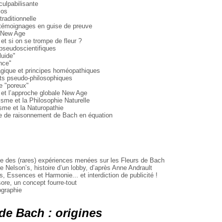
culpabilisante
los
 traditionnelle
e témoignages en guise de preuve
m New Age
 et si on se trompe de fleur ?
" pseudoscientifiques
fluide"
ance"
agique et principes homéopathiques
nts pseudo-philosophiques
me "poreux"
e et l’approche globale New Age
isme et la Philosophie Naturelle
lisme et la Naturopathie
îne de raisonnement de Bach en équation
 des (rares) expériences menées sur les Fleurs de Bach
e Nelson’s, histoire d’un lobby, d’après Anne Andrault
, Essences et Harmonie... et interdiction de publicité !
ore, un concept fourre-tout
ographie
 de Bach : origines