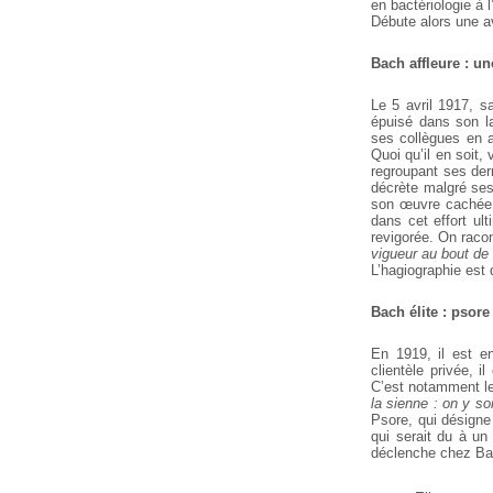
en bactériologie à 
Débute alors une av
Bach affleure : u
Le 5 avril 1917, s
épuisé dans son l
ses collègues en au
Quoi qu’il en soit,
regroupant ses
dern
décrète malgré ses
son œuvre cachée
dans cet effort ult
revigorée. On raco
vigueur au bout de 
L’hagiographie est 
Bach élite : psor
En 1919, il est en
clientèle privée, 
C’est notamment l
la sienne : on y so
Psore, qui désigne
qui serait du à un
déclenche chez Bac