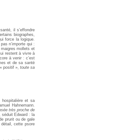
santé, il s’effondre
rtains biographes,
i force la logique.
pas n’importe qui :
s maigres mollets
et
ui restent à vivre à
ore à venir : c’est
mes et de sa santé
 positif »,
toute sa
é
hospitalière et sa
Samuel Hahnemann.
nsée très proche de
, séduit Edward : la
 prurit ou de gale
détail,
cette psore