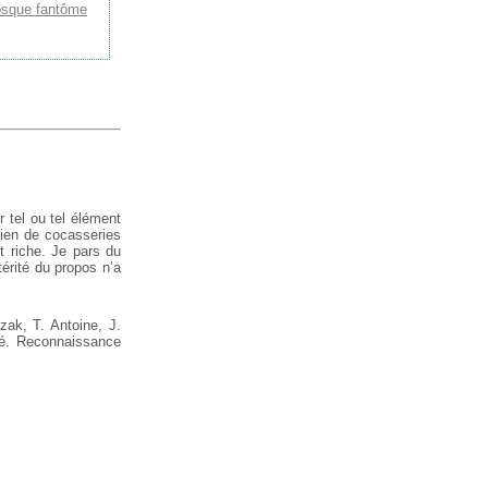
osque fantôme
 tel ou tel
élément
mien de
cocasseries
 riche.
Je pars du
érité
du propos n’a
zak, T. Antoine, J.
tié. Reconnaissance