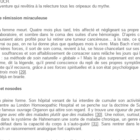
l’UCH.
enture qui revêtira à la relecture tous les oripeaux du mythe.
ne rémission miraculeuse
a femme meurt. Quatre mois plus tard, très affecté et négligeant sa propre
aboratoire, et sombre dans le coma des suites d’une
hémorragie. D’après ce
raient alors profité pour lui retirer
une tumeur cancéreuse... à la rate, ce qu
 vrai ou pas, on ne
lui donne plus que quelques mois à vivre. Mais Bach n’est 
ières forces, il sort de son coma, revient à lui, se hisse chancelant sur se
 souffrances et son affaiblissement de consacrer sans relâche les jours qui
l
 :
sa méthode de soin naturelle « globale »
! Mais le plus
surprenant est enc
ime, dit la légende, qu’il prend conscience
du repli de ses propres symptô
nte qu’
il recouvra, grâce à
ses forces spirituelles
et à son état psychologique «
trois mois
[
29
]
.
déjà en branle.
e et nosodes
 pleine forme. Son hôpital venant de lui interdire de cumuler son activit
il entre au London Homoeopathic Hospital et se penche sur
la doctrine de 
e fameux ouvrage
Organon
qui attire son
regard. Il y trouve
une rigueur de pe
igne avec elle des
malades plutôt que des maladies
[
30
]
. Une notion, surtout
dans le système de Hahnemann une sorte de maladie chronique, un genre de
 défaut dans la capacité du corps à s’auto-guérir
[
31
]
. Sans rentrer dans le 
h un raisonnement analogique fort captivant.