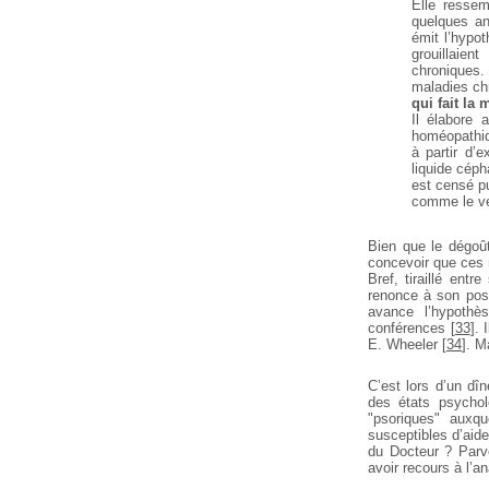
Elle ressem
quelques an
émit
l’hypoth
grouillaien
chroniques
maladies ch
qui fait la 
Il élabore 
homéopathiq
à partir d’e
liquide céph
est censé pu
comme le veu
Bien que le dégoût
concevoir que ces 
Bref, tiraillé entr
renonce à son post
avance l’hypothès
conférences
[
33
]
. 
E. Wheeler
[
34
]
. M
C’est lors d’un dî
des états psycho
"psoriques" auxqu
susceptibles d’aid
du Docteur ? Parve
avoir recours à l’a