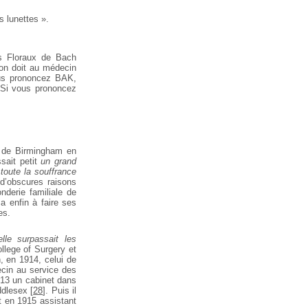
s lunettes ».
s
Floraux de Bach
on doit au médecin
us prononcez BAK,
 Si vous prononcez
 de
Birmingham en
sait petit
un grand
toute la souffrance
 d’obscures raisons
onderie familiale de
sa
enfin à faire ses
es.
lle
surpassait les
lege of Surgery et
, en 1914, celui de
ecin au service des
913 un cabinet dans
dlesex
[
28
]
. Puis il
nt en 1915 assistant