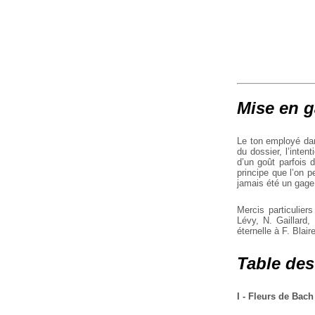
Mise en g
Le ton employé dans
du dossier, l’inten
d’un goût parfois 
principe que l’on p
jamais été un gage
Mercis particulier
Lévy, N. Gaillard,
éternelle à F. Blaire
Table des
I - Fleurs de Bach