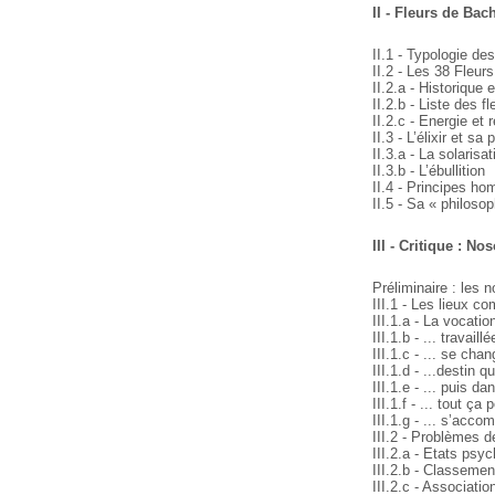
II - Fleurs de Bac
II.1 - Typologie de
II.2 - Les 38 Fleur
II.2.a - Historique et
II.2.b - Liste des fl
II.2.c - Energie et
II.3 - L’élixir et sa
II.3.a - La solarisat
II.3.b - L’ébullition
II.4 - Principes h
II.5 - Sa « philosop
III - Critique : N
Préliminaire : les
III.1 - Les lieux c
III.1.a - La vocatio
III.1.b - ... travail
III.1.c - ... se cha
III.1.d - ...destin 
III.1.e - ... puis d
III.1.f - ... tout ç
III.1.g - ... s’acco
III.2 - Problèmes de
III.2.a - Etats psyc
III.2.b - Classemen
III.2.c - Associatio