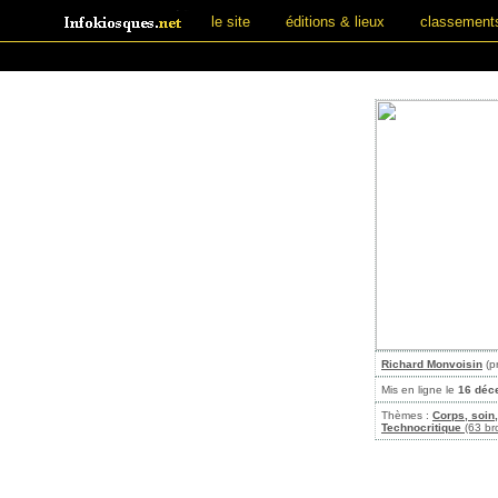
le site
éditions & lieux
classement
Richard Monvoisin
(p
Mis en ligne le
16 déc
Thèmes :
Corps, soin
Technocritique
(63 br