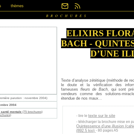
s
thèmes
BROCHURES
ELIXIRS FLOR
BACH - QUINTE
D’UNE IL
Texte d’analyse zététique (méthode de re
le doute et la vérification des info
fameuses
fleurs de Bach
, qui sont pré
vendeurs comme des solutions-miracl
étendue de nos maux...
remière parution : novembre 2004)
embre 2004
, santé mentale
(75 brochures)
ochures)
texte sur le site
lire le
télécharger la brochure mise en p
Quintessence d’une illusion (cahi
(892.5 kio)
- 80 pages A5