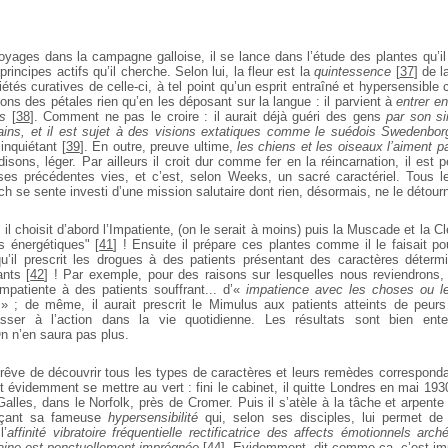
yages dans la campagne galloise, il se lance dans l’étude des plantes qu’il
principes actifs qu’il cherche. Selon lui, la fleur est la
quintessence
[
37
]
de la
étés curatives de celle-ci, à tel point
qu’un esprit entraîné et hypersensible
tions des pétales
rien qu’en les déposant sur la langue : il parvient à
entrer e
s
[
38
]
. Comment ne pas le croire : il aurait déjà guéri des gens
par son si
ains, et il est sujet à des visions extatiques comme le suédois Swedenbor
 inquiétant
[
39
]
. En outre, preuve ultime,
les chiens et les oiseaux
l’aiment pa
isons, léger. Par ailleurs il croit dur comme fer
en la réincarnation, il est 
ses précédentes vies, et c’est,
selon Weeks, un sacré caractériel. Tous l
ch se sente
investi d’une mission salutaire dont rien, désormais, ne le détour
 il choisit d’abord l’Impatiente, (on le serait à moins) puis la Muscade et la
Cl
és énergétiques"
[
41
]
! Ensuite il prépare ces plantes comme il le faisait p
u’il prescrit les drogues à des patients
présentant des caractères détermin
ants
[
42
]
! Par exemple, pour
des raisons sur lesquelles nous reviendrons, i
Impatiente à
des patients souffrant... d’«
impatience avec les choses ou le
» ; de même, il aurait prescrit le Mimulus aux patients atteints de peurs
ser à l’action dans la vie quotidienne. Les résultats sont bien
ent
On n’en saura pas plus.
 trêve de découvrir tous les types de caractères et leurs remèdes correspond
it évidemment se mettre au vert : fini le cabinet, il quitte
Londres en mai 1930 
alles, dans le Norfolk, près de
Cromer. Puis il s’atèle à la tâche et arpente
rçant sa fameuse
hypersensibilité
qui, selon ses disciples, lui permet de 
l’
affinité vibratoire fréquentielle rectificatrice des affects émotionnels arc
aine est ponctuellement imprégnée
[
44
]
. Evidemment, dit comme ça, c’est
im