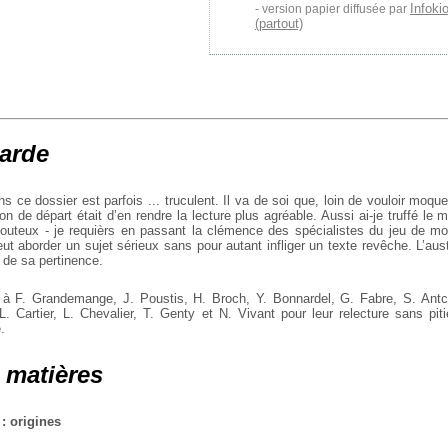
Infoki
version papier diffusée par
(partout)
arde
 ce dossier est parfois ... truculent. Il va de soi que, loin de vouloir moquer
tion de départ était d’en rendre la lecture plus agréable. Aussi ai-je truffé le 
douteux - je requièrs en passant la clémence des spécialistes du jeu de mot
eut aborder un sujet sérieux sans pour autant infliger un texte revêche. L’aust
 de sa pertinence.
s à F. Grandemange, J. Poustis, H. Broch, Y. Bonnardel, G. Fabre, S. Antc
 L. Cartier, L. Chevalier, T. Genty et N. Vivant pour leur relecture sans pi
.
 matières
 : origines