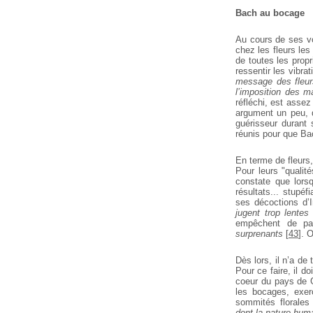
Bach au bocage
Au cours de ses vo
chez les fleurs les 
de toutes les propri
ressentir les vibra
message des
fleur
l’imposition des m
réfléchi, est assez
argument un peu, d
guérisseur durant 
réunis pour que Ba
En terme de fleurs,
Pour leurs "qualit
constate que lorsq
résultats... stupéfi
ses décoctions d’
jugent trop lentes
empêchent de pas
surprenants
[
43
]
. 
Dès lors, il n’a de
Pour ce faire, il do
coeur du pays de G
les bocages, exe
sommités florales
dont la nature hum