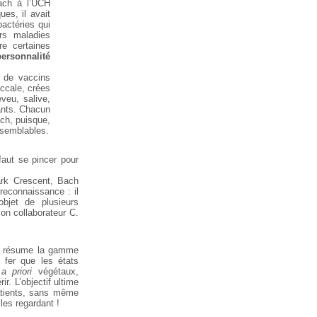
ach à l’UCH
ues, il avait
bactéries qui
rs maladies
re
certaines
personnalité
s de vaccins
ccale, crées
veu, salive,
nts. Chacun
ch, puisque,
semblables.
faut se pincer pour
ark
Crescent, Bach
reconnaissance : il
objet de plusieurs
on collaborateur C.
résume la gamme
er que les états
,
a priori
végétaux,
r. L’objectif ultime
atients, sans même
n les regardant !