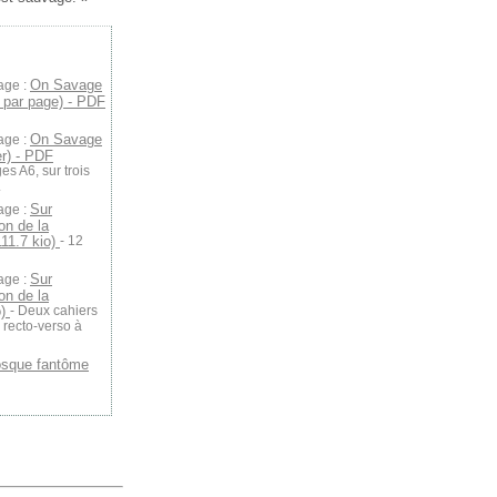
On Savage
age :
e par page) - PDF
On Savage
age :
er) - PDF
s A6, sur trois
.
Sur
age :
on de la
111.7 kio)
- 12
Sur
age :
on de la
o)
- Deux cahiers
4 recto-verso à
osque fantôme