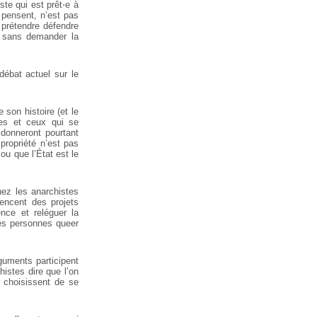
ste qui est prêt⋅e à
pensent, n’est pas
 prétendre défendre
ir sans demander la
débat actuel sur le
 son histoire (et le
lles et ceux qui se
donneront pourtant
propriété n’est pas
ou que l’État est le
chez les anarchistes
uencent des projets
ence et reléguer la
des personnes queer
guments participent
istes dire que l’on
i choisissent de se