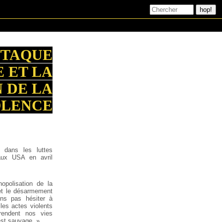
TTAQUE
 ET LA
 DE LA
OLENCE
e dans les luttes
 aux USA en avril
opolisation de la
n et le désarmement
ns pas hésiter à
les actes violents
rendent nos vies
 est sauvage. »