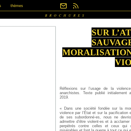
s
thèmes
BROCHURES
SUR L’A
SAUVAGE
MORALISATION
VI
Réflexions sur l’usage de la violenc
anarchistes. Texte publié initialement
2019.
« Dans une société fondée sur la mon
violence par l’État et sur la pacificatio
de ses subordonné⋅es, nous ne devrio
admettre d’être violent⋅es et à acclamer 
perpétrés contre celles et ceux qui 
misérables et font la guerre à tout ce qui