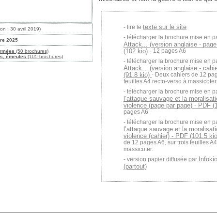
texte sur le site
lire le
on : 30 avril 2019)
télécharger la brochure mise en p
bre 2025
Attack... (version anglaise - pag
(102 kio)
- 12 pages A6
armées
(50 brochures)
es, émeutes
(105 brochures)
télécharger la brochure mise en p
Attack... (version anglaise - cahi
(91.8 kio)
- Deux cahiers de 12 page
feuilles A4 recto-verso à massicoter
télécharger la brochure mise en p
l’attaque sauvage et la moralisati
violence (page par page) - PDF (
pages A6
télécharger la brochure mise en p
l’attaque sauvage et la moralisati
violence (cahier) - PDF (101.5 ki
de 12 pages A6, sur trois feuilles A
massicoter.
Infoki
version papier diffusée par
(partout)