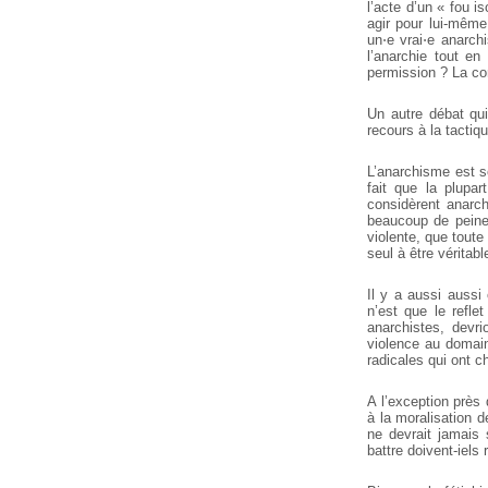
l’acte d’un « fou i
agir pour lui-mêm
un⋅e vrai⋅e anarch
l’anarchie tout en
permission ? La con
Un autre débat qui
recours à la tactiqu
L’anarchisme est so
fait que la plupar
considèrent anarc
beaucoup de peine 
violente, que toute
seul à être véritab
Il y a aussi aussi 
n’est que le refle
anarchistes, devri
violence au domain
radicales qui ont c
A l’exception près
à la moralisation 
ne devrait jamais 
battre doivent-iel