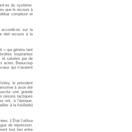
eant⋅es du système.
les que le recours à
n débat complexe et
 accordé⋅es sur la
e réel recours à la
t » qui généra tant
voltes inspirantes
 et saluées par de
els actes. Beaucoup
ociaux qui n’avaient
nley, le président
personne à avoir été
suscita une grande
s raisons tactiques
i ont, à l’époque,
les à la fusillade)
es. L’État l’utilisa
ague de répression.
ment tout lien entre