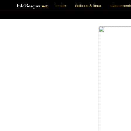
le site
éditions & lieux
classement