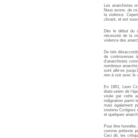
Les anarchistes on
Nous avons, de ce f
la violence. Cepen
clivant, et est sou
Dès le début du m
nécessité de la vi
violence des anarc
De tels désaccords
de controverses à
d’anarchistes com
nombreux anarchist
sont allé⋅es jusqu’
rien à voir avec l
En 1901, Leon Czo
états-unien de l’ép
visée par cette a
indignation parmi 
mais également po
soutenu Czolgosz e
et quelques anarchi
Pour être honnête, 
comme prétexte pou
Ceci dit, les criti