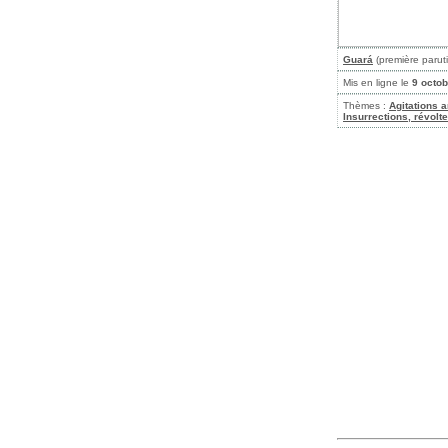
Guará
(première paruti
Mis en ligne le
9 octo
Thèmes :
Agitations 
Insurrections, révolt