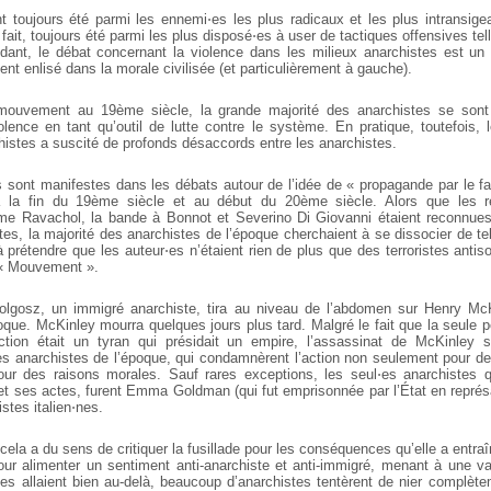
t toujours été parmi les ennemi⋅es les plus radicaux et les plus intransig
ait, toujours été parmi les plus disposé⋅es à user de tactiques offensives tel
dant, le débat concernant la violence dans les milieux anarchistes est u
vent enlisé dans la morale civilisée (et particulièrement à gauche).
ouvement au 19ème siècle, la grande majorité des anarchistes se sont
olence en tant qu’outil de lutte contre le système. En pratique, toutefois, l
histes a suscité de profonds désaccords entre les anarchistes.
 sont manifestes dans les débats autour de l’idée de « propagande par le fai
 la fin du 19ème siècle et au début du 20ème siècle. Alors que les ré
me Ravachol, la bande à Bonnot et Severino Di Giovanni étaient reconnues
es, la majorité des anarchistes de l’époque cherchaient à se dissocier de t
à prétendre que les auteur⋅es n’étaient rien de plus que des terroristes antis
e « Mouvement ».
lgosz, un immigré anarchiste, tira au niveau de l’abdomen sur Henry McKi
oque. McKinley mourra quelques jours plus tard. Malgré le fait que la seule 
ction était un tyran qui présidait un empire, l’assassinat de McKinley 
les anarchistes de l’époque, qui condamnèrent l’action non seulement pour de
ur des raisons morales. Sauf rares exceptions, les seul⋅es anarchistes qu
t ses actes, furent Emma Goldman (qui fut emprisonnée par l’État en représail
stes italien⋅nes.
cela a du sens de critiquer la fusillade pour les conséquences qu’elle a entraîné
r alimenter un sentiment anti-anarchiste et anti-immigré, menant à une v
ques allaient bien au-delà, beaucoup d’anarchistes tentèrent de nier complète