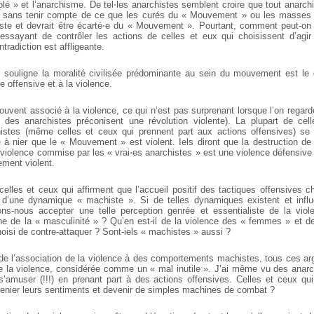
solé » et l’anarchisme. De tel⋅les anarchistes semblent croire que tout anarchi
e sans tenir compte de ce que les curés du « Mouvement » ou les masses 
iste et devrait être écarté⋅e du « Mouvement ». Pourtant, comment peut-on
 essayant de contrôler les actions de celles et eux qui choisissent d’ag
tradiction est affligeante.
 souligne la moralité civilisée prédominante au sein du mouvement est le 
e offensive et à la violence.
uvent associé à la violence, ce qui n’est pas surprenant lorsque l’on regarde
t des anarchistes préconisent une révolution violente). La plupart de ce
histes (même celles et ceux qui prennent part aux actions offensives) se 
à nier que le « Mouvement » est violent. Iels diront que la destruction de 
 violence commise par les « vrai⋅es anarchistes » est une violence défensive 
lement violent.
celles et ceux qui affirment que l’accueil positif des tactiques offensives 
t d’une dynamique « machiste ». Si de telles dynamiques existent et infl
ons-nous accepter une telle perception genrée et essentialiste de la viol
e de la « masculinité » ? Qu’en est-il de la violence des « femmes » et 
hoisi de contre-attaquer ? Sont-iels « machistes » aussi ?
 de l’association de la violence à des comportements machistes, tous ces ar
de la violence, considérée comme un « mal inutile ». J’ai même vu des anarch
s’amuser (!!!) en prenant part à des actions offensives. Celles et ceux qu
s renier leurs sentiments et devenir de simples machines de combat ?