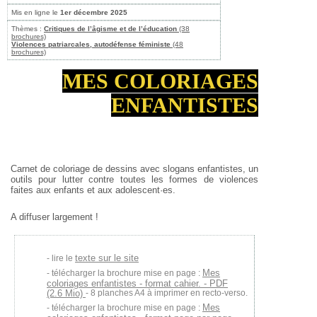
Mis en ligne le
1er décembre 2025
Thèmes :
Critiques de l’âgisme et de l’éducation
(38
brochures)
Violences patriarcales, autodéfense féministe
(48
brochures)
MES COLORIAGES
ENFANTISTES
Carnet de coloriage de dessins avec slogans enfantistes, un
outils pour lutter contre toutes les formes de violences
faites aux enfants et aux adolescent·es.
A diffuser largement !
texte sur le site
lire le
Mes
télécharger la brochure mise en page :
coloriages enfantistes - format cahier. - PDF
(2.6 Mio)
- 8 planches A4 à imprimer en recto-verso.
Mes
télécharger la brochure mise en page :