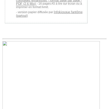
coloriages enfantistes - format page par page -
PDF (2.6 Mio)
- 16 pages A5 à lire sur écran ou à
imprimer en format livret.
Infokiosque fantôme
version papier diffusée par
(partout)