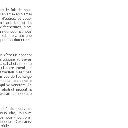
ns le fait de nous
sianisme-léninisme)
 d’autres, et voué,
e soit d’autre). Le
e fermetures, alors
in qui pourrait nous
fordisme a été une
question durant ces
que c’est un concept
’a opposé au travail
avail abstrait est le
el autre travail, et
straction n’est pas
 en vue de l’échange
equel la seule chose
 qui se vendront. Le
 abstrait produit la
strait, la poursuite
icité des activités
ous dire, toujours
ue nous y portions,
porter. C’est ainsi
 bâtie.