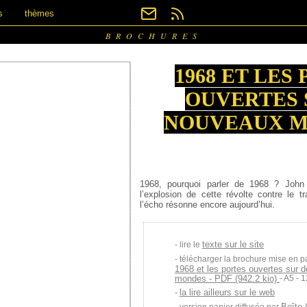
s
thèmes
BROCHURES
1968 ET LES
OUVERTES 
NOUVEAUX 
1968, pourquoi parler de 1968 ? John
l’explosion de cette révolte contre le tr
l’écho résonne encore aujourd’hui.
texte sur le site
lire le
télécharger la brochure mise en p
1968 et les portes ouvertes sur 
mondes - PDF (942.2 kio)
- A5 - 
la lire ailleurs sur le web
Boîte 