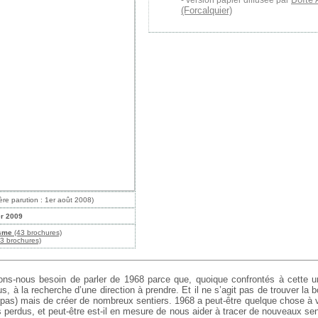
version papier diffusée par
(Forcalquier)
ère parution : 1er août 2008)
er 2009
isme
(43 brochures)
3 brochures)
ons-nous besoin de parler de 1968 parce que, quoique confrontés à cette u
, à la recherche d’une direction à prendre. Et il ne s’agit pas de trouver la 
e pas) mais de créer de nombreux sentiers. 1968 a peut-être quelque chose à v
 perdus, et peut-être est-il en mesure de nous aider à tracer de nouveaux sen