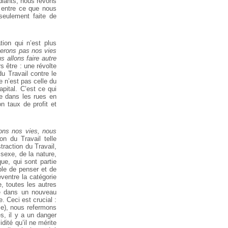
udiants, nous rêvons
e entre ce que nous
 seulement faite de
ion qui n’est plus
erons pas nos vies
s allons faire autre
s être : une révolte
du Travail contre le
e n’est pas celle du
apital. C’est ce qui
me dans les rues en
n taux de profit et
rons nos vies, nous
on du Travail telle
traction du Travail,
 sexe, de la nature,
ue, qui sont partie
ible de penser et de
éventre la catégorie
e, toutes les autres
te dans un nouveau
. Ceci est crucial :
e), nous refermons
s, il y a un danger
dité qu’il ne mérite