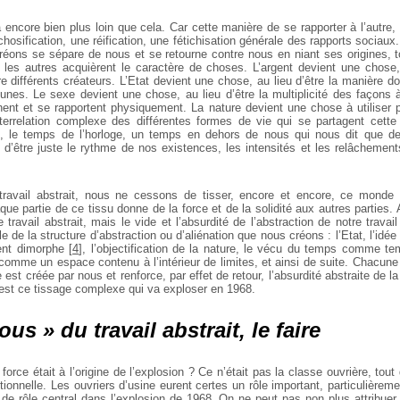
encore bien plus loin que cela. Car cette manière de se rapporter à l’autre,
chosification, une réification, une fétichisation générale des rapports socia
éons se sépare de nous et se retourne contre nous en niant ses origines, 
 les autres acquièrent le caractère de choses. L’argent devient une chose,
re différents créateurs. L’Etat devient une chose, au lieu d’être la manière 
nes. Le sexe devient une chose, au lieu d’être la multiplicité des façons à
ent et se rapportent physiquement. La nature devient une chose à utiliser po
interrelation complexe des différentes formes de vie qui se partagent cett
, le temps de l’horloge, un temps en dehors de nous qui nous dit que de
eu d’être juste le rythme de nos existences, les intensités et les relâchemen
travail abstrait, nous ne cessons de tisser, encore et encore, ce monde 
ue partie de ce tissu donne de la force et de la solidité aux autres parties.
re travail abstrait, mais le vide et l’absurdité de l’abstraction de notre trava
e de la structure d’abstraction ou d’aliénation que nous créons : l’Etat, l’idée 
ent dimorphe
[
4
]
, l’objectification de la nature, le vécu du temps comme tem
 comme un espace contenu à l’intérieur de limites, et ainsi de suite. Chacune
e est créée par nous et renforce, par effet de retour, l’absurdité abstraite de l
’est ce tissage complexe qui va exploser en 1968.
us » du travail abstrait, le
faire
rce était à l’origine de l’explosion ? Ce n’était pas la classe ouvrière, to
tionnelle. Les ouvriers d’usine eurent certes un rôle important, particulière
 de rôle central dans l’explosion de 1968. On ne peut pas non plus attribuer 