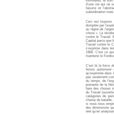
infirmières, le soi
d’une vie qui ne s
faisons et l’abstr
subordination mais
Ceci est toujours
domptée par l’expé
au règne de l’argen
chose »
. La révolt
contre le Travail. 
Capital parce que l
Travail contre le 
s’exprime dans les
1968. C’est ce qui
maintenir le Fordi
C’est là la force 
ferons autrement 
qu’exprimée dans le
pas seulement contr
du temps, de l’esp
prenante de la féti
faire des choses im
du Travail (ouverte
catégories de pen
champ de bataille, 
si nous nous empr
des dimensions que
réel qu’en analysan