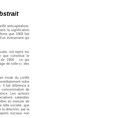
bstrait
it anticapitaliste,
ns la signification
firme que 1968 fait
i d’un évènement qui
uite, ont repris les
e que constitue le
e de 1968 : ce qui
age de celle-ci, des
ain mode du conflit
 immédiatement notre
 Il fait référence à
ne consommation de
dence.
Les acteurs
iations salariales
 d’être en mesure de
e telle société, que
 la direction, par la
apports sociaux non