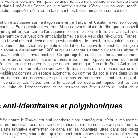
ne voulons certainement pas. Le tissu relativement cohérent qui existait avan
t dans l’intérêt du Capital de le remettre en état, d’établir un nouveau modèl
rection opposée, déchirant, élargissant les failles aussi loin que possible.
lation était basée sur l’antagonisme entre Travail et Capital, avec son cortè
artis, d’Etats providences, etc. Si nous avons raison de dire que la nouvell
me ayant en son centre l’antagonisme entre le
faire
et le travail abstrait, cel
alement ce que veut dire anticapitalisme, ce que veut dire révolution. Toutes 
 au travail abstrait deviennent questionnables : le travail, la sexualité, la natu
deviennent des champs potentiels de lutte.
La nouvelle constellation (en d
st apparue clairement en 1968 et qui est encore aujourd’hui dans les affres 
u
faire
contre le travail abstrait. Ce qui signifie qu’elle est fondamentaleme
re le travail abstrait : dans la mesure où il fait irruption au sein du travail
là – en tant que coopérative, que centre social, que Junta de Buen Gobierno
s façonné par son antagonisme avec le travail abstrait et menacé par celui-
 considérant comme un espace autonome, ou comme du socialisme dans un se
, ou comme une coopérative qui n’est pas en mouvement contre le capitalis
 contraire. Les luttes contre le Capital se déplacent rapidement et sont
 la limite de l’évanescence et ne peuvent pas être jugées du point de vu
s anti-identitaires et polyphoniques
faire
contre le Travail est anti-identitaire : par conséquent, c’est le mouvemen
Ceci est important pour des raisons pratiques, simplement parce que la restruc
à une tentative d’enfermer, de canaliser les nouvelles luttes dans des ident
 des indigènes, pour autant qu’elles sont maintenues dans leurs identités res