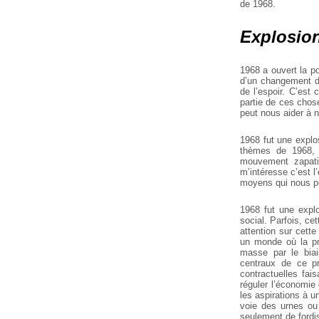
de 1968.
Explosion 
1968 a ouvert la p
d’un changement da
de l’espoir. C’est
partie de ces chose
peut nous aider à n
1968 fut une explos
thèmes de 1968, l
mouvement zapatis
m’intéresse c’est l
moyens qui nous per
1968 fut une explo
social. Parfois, ce
attention sur cette
un monde où la pr
masse par le biais
centraux de ce pr
contractuelles fais
réguler l’économie 
les aspirations à un
voie des urnes ou 
seulement de fordis