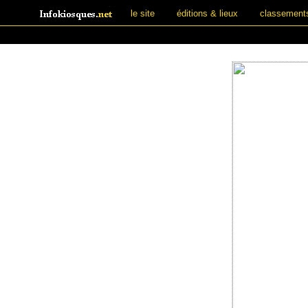
le site
éditions & lieux
classement