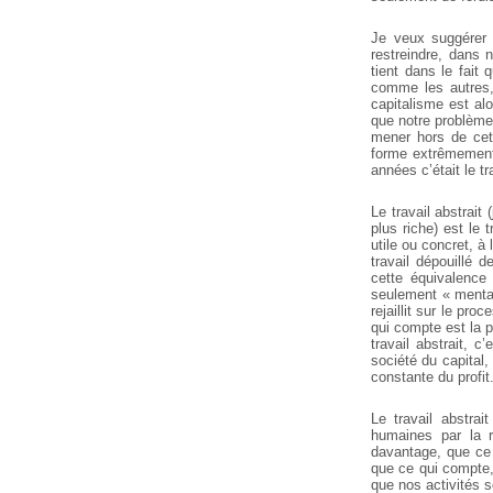
Je veux suggérer 
restreindre, dans 
tient dans le fait
comme les autres, 
capitalisme est al
que notre problème 
mener hors de cet
forme extrêmement 
années c’était le t
Le travail abstrait
plus riche) est le 
utile ou concret, à 
travail dépouillé d
cette équivalence 
seulement « mentale
rejaillit sur le pr
qui compte est la p
travail abstrait, c
société du capital,
constante du profit
Le travail abstrai
humaines par la r
davantage, que ce 
que ce qui compte,
que nos activités s