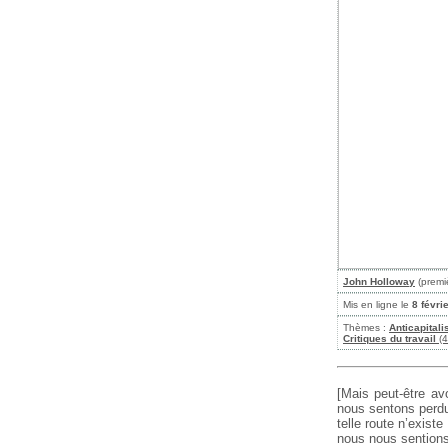
John Holloway
(premi
Mis en ligne le
8 févri
Thèmes :
Anticapital
Critiques du travail
(4
[Mais peut-être av
nous sentons perdus
telle route n’exist
nous nous sentions