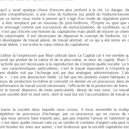
qu’il y avait quelque chose d’encore plus profond à la clé. Le danger, da
notre compréhension, à une crise du fordisme (ou plutôt du fordisme-keyne
 que ce terme nous invite à penser qu’il s’agit d’un mode de régulation parmi
à être remplacé par un nouveau (le post-fordisme, l’Empire ou quoi que c
ors envisagé comme une succession de restructurations, de synthèses ou d
n’est pas d’écrire une histoire du capitalisme mais plutôt de trouver un chem
te catastrophe. Il est nécessaire de dépasser le concept de fordisme. Le 
développée de travail aliéné, de travail abstrait, et ce qui a été remis en 
ravail aliéné, c’est-à-dire le cœur même du capitalisme.
 (j’utilise là l’expression que Marx utilisait dans Le Capital car il me semble 
travail qui produit de la valeur et de la plus-value, et donc du capital. Marx l
l’activité qui est nécessaire à la reproduction de n’importe quelle société. Le tr
e ses caractéristiques particulières, c’est le travail équivalent à n’importe qu
est établie soit par l’échange soit par des analogies administratives. L’ab
 » : c’est une abstraction réelle. Le fait que les produits soient fabriqués
ocessus de production lui-même et convertit ce dernier en un processus dans l
erformance du travail social nécessaire, l’efficacité de la production de biens
’est le travail dépourvu de toute particularité, dénué de tout sens. Le travail
 une société dont le seul sens, dont le seul but est l’accumulation de travail ab
.
t trame la société dans laquelle nous vivons. Il tisse ensemble la multipl
épétition du processus d’échange, par ce processus qui ne cesse de n
que nous aimons faire importe peu, que peu importe l’amour et l’attention q
 c’est dans quelle mesure cela va se vendre et combien d’argent cela peut rap
ont tissées les unes aux autres, c’est là-dessus que la société capitaliste est