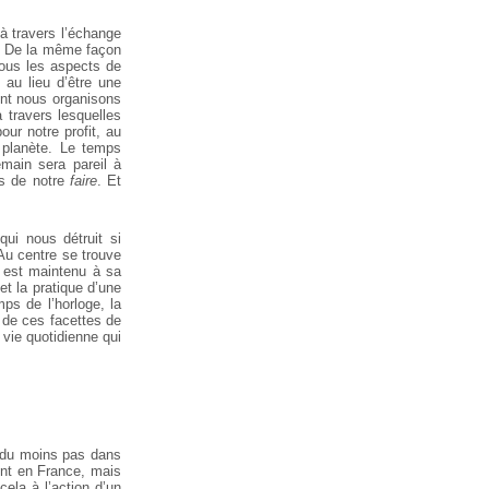
 à travers l’échange
ux. De la même façon
tous les aspects de
 au lieu d’être une
dont nous organisons
 travers lesquelles
ur notre profit, au
e planète. Le temps
main sera pareil à
ts de notre
faire
. Et
qui nous détruit si
 Au centre se trouve
il est maintenu à sa
et la pratique d’une
ps de l’horloge, la
 de ces facettes de
a vie quotidienne qui
ut du moins pas dans
ment en France, mais
cela à l’action d’un