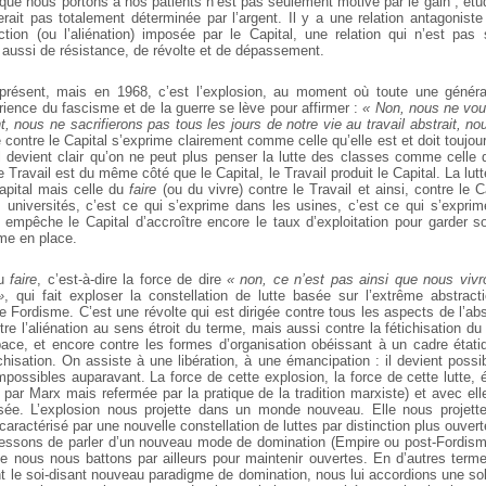
n que nous portons à nos patients n’est pas seulement motivé par le gain ; ét
erait pas totalement déterminée par l’argent. Il y a une relation antagonist
action (ou l’aliénation) imposée par le Capital, une relation qui n’est pas
 aussi de résistance, de révolte et de dépassement.
 présent, mais en 1968, c’est l’explosion, au moment où toute une générat
rience du fascisme et de la guerre se lève pour affirmer :
« Non, nous ne vou
t, nous ne sacrifierons pas tous les jours de notre vie au travail abstrait, nou
e contre le Capital s’exprime clairement comme celle qu’elle est et doit toujour
Il devient clair qu’on ne peut plus penser la lutte des classes comme celle 
e Travail est du même côté que le Capital, le Travail produit le Capital. La lutt
Capital mais celle du
faire
(ou du vivre) contre le Travail et ainsi, contre le C
 universités, c’est ce qui s’exprime dans les usines, c’est ce qui s’expri
 empêche le Capital d’accroître encore le taux d’exploitation pour garder so
sme en place.
du
faire
, c’est-à-dire la force de dire
« non, ce n’est pas ainsi que nous viv
»
, qui fait exploser la constellation de lutte basée sur l’extrême abstracti
 Fordisme. C’est une révolte qui est dirigée contre tous les aspects de l’abs
e l’aliénation au sens étroit du terme, mais aussi contre la fétichisation du
ace, et encore contre les formes d’organisation obéissant à un cadre étatiq
chisation. On assiste à une libération, à une émancipation : il devient poss
possibles auparavant. La force de cette explosion, la force de cette lutte, 
 par Marx mais refermée par la pratique de la tradition marxiste) et avec ell
sée.
L’explosion nous projette dans un monde nouveau. Elle nous projet
caractérisé par une nouvelle constellation de luttes par distinction plus ouverte
essons de parler d’un nouveau mode de domination (Empire ou post-Fordism
 nous nous battons par ailleurs pour maintenir ouvertes. En d’autres terme
t le soi-disant nouveau paradigme de domination, nous lui accordions une soli