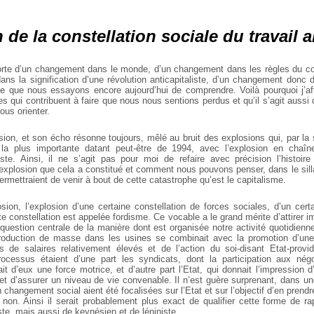
de la constellation sociale du travail a
orte d’un changement dans le monde, d’un changement dans les règles du confl
ns la signification d’une révolution anticapitaliste, d’un changement donc da
 ce que nous essayons encore aujourd’hui de comprendre. Voilà pourquoi j’af
s qui contribuent à faire que nous nous sentions perdus et qu’il s’agit auss
ous orienter.
ion, et son écho résonne toujours, mêlé au bruit des explosions qui, par la s
a plus importante datant peut-être de 1994, avec l’explosion en chaîn
te. Ainsi, il ne s’agit pas pour moi de refaire avec précision l’histoir
’explosion que cela a constitué et comment nous pouvons penser, dans le sill
mettraient de venir à bout de cette catastrophe qu’est le capitalisme.
sion, l’explosion d’une certaine constellation de forces sociales, d’un cert
tte constellation est appelée fordisme. Ce vocable a le grand mérite d’attirer
 question centrale de la manière dont est organisée notre activité quotidienne.
oduction de masse dans les usines se combinait avec la promotion d’u
 de salaires relativement élevés et de l’action du soi-disant Etat-provi
ocessus étaient d’une part les syndicats, dont la participation aux négoc
ait d’eux une force motrice, et d’autre part l’Etat, qui donnait l’impression
et d’assurer un niveau de vie convenable. Il n’est guère surprenant, dans un
 changement social aient été focalisées sur l’Etat et sur l’objectif d’en prendre
non. Ainsi il serait probablement plus exact de qualifier cette forme de r
te, mais aussi de keynésien et de léniniste.