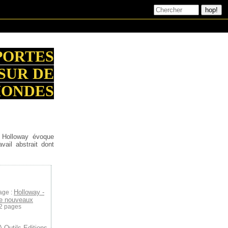
 PORTES
SUR DE
MONDES
 Holloway évoque
avail abstrait dont
Holloway -
age :
de nouveaux
12 pages
A Outils Editions