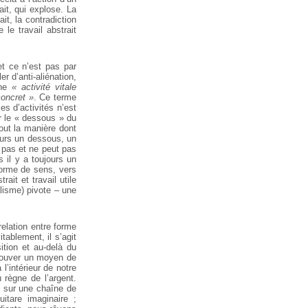
ait, qui explose. La
it, la contradiction
 le travail abstrait
et ce n’est pas par
r d’anti-aliénation,
une
« activité vitale
concret »
. Ce terme
es d’activités n’est
le « dessous » du
tout la manière dont
jours un dessous, un
t pas et ne peut pas
is il y a toujours un
forme de sens, vers
ait et travail utile
lisme) pivote – une
relation entre forme
ablement, il s’agit
sition et au-delà du
trouver un moyen de
’intérieur de notre
 règne de l’argent.
s sur une chaîne de
itare imaginaire ;