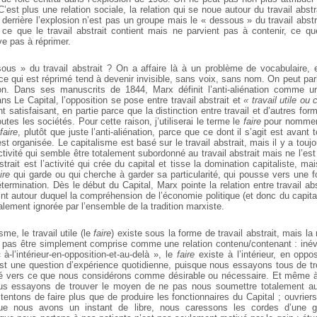
 C’est plus une relation sociale, la relation qui se noue autour du travail abstr
 derrière l’explosion n’est pas un groupe mais le « dessous » du travail abstra
, ce que le travail abstrait contient mais ne parvient pas à contenir, ce que
ve pas à réprimer.
ous » du travail abstrait ? On a affaire là à un problème de vocabulaire, 
e qui est réprimé tend à devenir invisible, sans voix, sans nom. On peut parle
tion. Dans ses manuscrits de 1844, Marx définit l’anti-aliénation comme 
ns Le Capital, l’opposition se pose entre travail abstrait et
« travail utile ou 
t satisfaisant, en partie parce que la distinction entre travail et d’autres form
utes les sociétés. Pour cette raison, j’utiliserai le terme le
faire
pour nommer 
e
faire
, plutôt que juste l’anti-aliénation, parce que ce dont il s’agit est avant 
est organisée.
Le capitalisme est basé sur le travail abstrait, mais il y a tou
ctivité qui semble être totalement subordonné au travail abstrait mais ne l’es
bstrait est l’activité qui crée du capital et tisse la domination capitaliste, ma
ire
qui garde ou qui cherche à garder sa particularité, qui pousse vers une 
ermination. Dès le début du Capital, Marx pointe la relation entre travail abstr
nt autour duquel la compréhension de l’économie politique (et donc du capita
lement ignorée par l’ensemble de la tradition marxiste.
me, le travail utile (le
faire
) existe sous la forme de travail abstrait, mais la 
 pas être simplement comprise comme une relation contenu/contenant : inévit
 à-l’intérieur-en-opposition-et-au-delà », le
faire
existe à l’intérieur, en oppo
C’est une question d’expérience quotidienne, puisque nous essayons tous de 
vité vers ce que nous considérons comme désirable ou nécessaire. Et même à l
nous essayons de trouver le moyen de ne pas nous soumettre totalement au
tentons de faire plus que de produire les fonctionnaires du Capital ; ouvrier
ue nous avons un instant de libre, nous caressons les cordes d’une gu