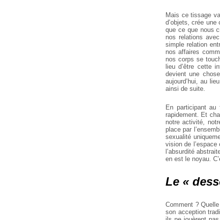
Mais ce tissage va 
d’objets, crée une 
que ce que nous cr
nos relations avec
simple relation ent
nos affaires commu
nos corps se touch
lieu d’être cette 
devient une chose
aujourd’hui, au li
ainsi de suite.
En participant au 
rapidement. Et chaq
notre activité, not
place par l’ensembl
sexualité uniquem
vision de l’espace
l’absurdité abstrait
en est le noyau. C
Le « desso
Comment ? Quelle fo
son acception tradi
ils ne jouèrent pas