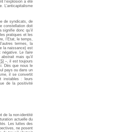
t l’explosion a été
e. L’anticapitalisme
ge de syndicats, de
e constellation doit
a signifie donc qu’il
les pratiques et les
re, l’Etat, le temps,
’autres termes, la
de la naissance) est
nt négative. Le
faire
 abstrait mais qu’il
[
5
]
–, il est toujours
ci. Dès que nous le
ul pays ou dans un
me, il se convertit
 instables : leurs
e de la positivité
t de la non-identité
turation actuelle du
ités. Les luttes des
pectives, ne posent