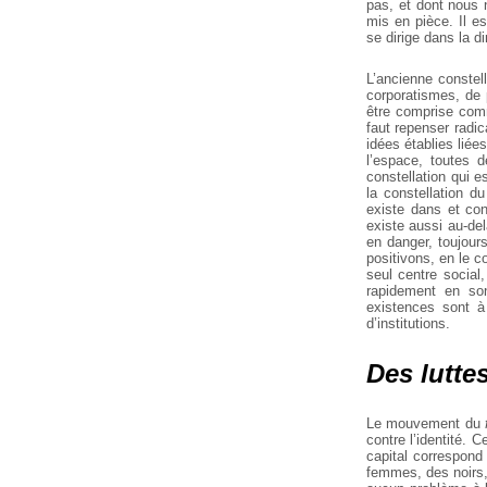
pas, et dont nous 
mis en pièce. Il es
se dirige dans la di
L’ancienne constel
corporatismes, de p
être comprise com
faut repenser radic
idées établies liées
l’espace, toutes 
constellation qui e
la constellation d
existe dans et cont
existe aussi au-de
en danger, toujour
positivons, en le
seul centre social
rapidement en son
existences sont à
d’institutions.
Des lutte
Le mouvement du
contre l’identité. 
capital correspond 
femmes, des noirs,