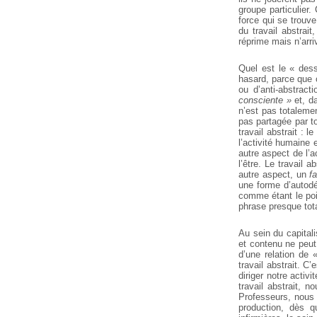
groupe particulier.
force qui se trouve
du travail abstrait
réprime mais n’arri
Quel est le « dess
hasard, parce que c
ou d’anti-abstrac
consciente »
et, da
n’est pas totalemen
pas partagée par to
travail abstrait : l
l’activité humaine 
autre aspect de l’a
l’être. Le travail a
autre aspect, un
fa
une forme d’autodét
comme étant le poi
phrase presque tota
Au sein du capitalis
et contenu ne peut
d’une relation de «
travail abstrait. 
diriger notre acti
travail abstrait, 
Professeurs, nous 
production, dès q