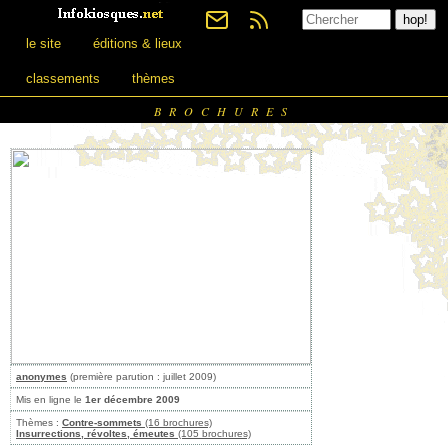
le site
éditions & lieux
classements
thèmes
BROCHURES
anonymes
(première parution : juillet 2009)
Mis en ligne le
1er décembre 2009
Thèmes :
Contre-sommets
(16 brochures)
Insurrections, révoltes, émeutes
(105 brochures)