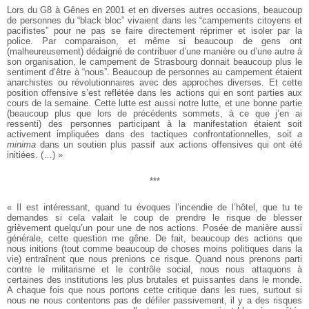
Lors du G8 à Gênes en 2001 et en diverses autres occasions, beaucoup
de personnes du “black bloc” vivaient dans les “campements citoyens et
pacifistes” pour ne pas se faire directement réprimer et isoler par la
police. Par comparaison, et même si beaucoup de gens ont
(malheureusement) dédaigné de contribuer d’une manière ou d’une autre à
son organisation, le campement de Strasbourg donnait beaucoup plus le
sentiment d’être à “nous”. Beaucoup de personnes au campement étaient
anarchistes ou révolutionnaires avec des approches diverses. Et cette
position offensive s’est reflétée dans les actions qui en sont parties aux
cours de la semaine. Cette lutte est aussi notre lutte, et une bonne partie
(beaucoup plus que lors de précédents sommets, à ce que j’en ai
ressenti) des personnes participant à la manifestation étaient soit
activement impliquées dans des tactiques confrontationnelles, soit
a
minima
dans un soutien plus passif aux actions offensives qui ont été
initiées. (…) »
***
« Il est intéressant, quand tu évoques l’incendie de l’hôtel, que tu te
demandes si cela valait le coup de prendre le risque de blesser
grièvement quelqu’un pour une de nos actions. Posée de manière aussi
générale, cette question me gêne. De fait, beaucoup des actions que
nous initions (tout comme beaucoup de choses moins politiques dans la
vie) entraînent que nous prenions ce risque. Quand nous prenons parti
contre le militarisme et le contrôle social, nous nous attaquons à
certaines des institutions les plus brutales et puissantes dans le monde.
A chaque fois que nous portons cette critique dans les rues, surtout si
nous ne nous contentons pas de défiler passivement, il y a des risques