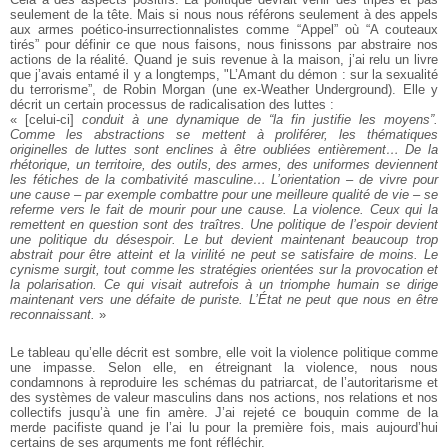
seulement de la tête. Mais si nous nous référons seulement à des appels
aux armes poético-insurrectionnalistes comme “Appel” où “A couteaux
tirés” pour définir ce que nous faisons, nous finissons par abstraire nos
actions de la réalité. Quand je suis revenue à la maison, j’ai relu un livre
que j’avais entamé il y a longtemps, "L’Amant du démon : sur la sexualité
du terrorisme”, de Robin Morgan (une ex-Weather Underground). Elle y
décrit un certain processus de radicalisation des luttes :
« [celui-ci]
conduit à une dynamique de “la fin justifie les moyens”.
Comme les abstractions se mettent à proliférer, les thématiques
originelles de luttes sont enclines à être oubliées entièrement… De la
rhétorique, un territoire, des outils, des armes, des uniformes deviennent
les fétiches de la combativité masculine… L’orientation – de vivre pour
une cause – par exemple combattre pour une meilleure qualité de vie – se
referme vers le fait de mourir pour une cause. La violence. Ceux qui la
remettent en question sont des traîtres. Une politique de l’espoir devient
une politique du désespoir. Le but devient maintenant beaucoup trop
abstrait pour être atteint et la virilité ne peut se satisfaire de moins. Le
cynisme surgit, tout comme les stratégies orientées sur la provocation et
la polarisation. Ce qui visait autrefois à un triomphe humain se dirige
maintenant vers une défaite de puriste. L’État ne peut que nous en être
reconnaissant.
»
Le tableau qu’elle décrit est sombre, elle voit la violence politique comme
une impasse. Selon elle, en étreignant la violence, nous nous
condamnons à reproduire les schémas du patriarcat, de l’autoritarisme et
des systèmes de valeur masculins dans nos actions, nos relations et nos
collectifs jusqu’à une fin amère. J’ai rejeté ce bouquin comme de la
merde pacifiste quand je l’ai lu pour la première fois, mais aujourd’hui
certains de ses arguments me font réfléchir.