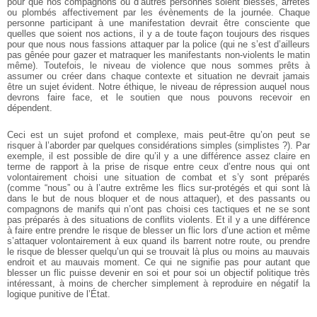
pour que nos compagnons ou d’autres personnes soient blessés, arrêtés
ou plombés affectivement par les évènements de la journée. Chaque
personne participant à une manifestation devrait être consciente que
quelles que soient nos actions, il y a de toute façon toujours des risques
pour que nous nous fassions attaquer par la police (qui ne s’est d’ailleurs
pas gênée pour gazer et matraquer les manifestants non-violents le matin
même). Toutefois, le niveau de violence que nous sommes prêts à
assumer ou créer dans chaque contexte et situation ne devrait jamais
être un sujet évident. Notre éthique, le niveau de répression auquel nous
devrons faire face, et le soutien que nous pouvons recevoir en
dépendent.
Ceci est un sujet profond et complexe, mais peut-être qu’on peut se
risquer à l’aborder par quelques considérations simples (simplistes ?). Par
exemple, il est possible de dire qu’il y a une différence assez claire en
terme de rapport à la prise de risque entre ceux d’entre nous qui ont
volontairement choisi une situation de combat et s’y sont préparés
(comme “nous” ou à l’autre extrême les flics sur-protégés et qui sont là
dans le but de nous bloquer et de nous attaquer), et des passants ou
compagnons de manifs qui n’ont pas choisi ces tactiques et ne se sont
pas préparés à des situations de conflits violents. Et il y a une différence
à faire entre prendre le risque de blesser un flic lors d’une action et même
s’attaquer volontairement à eux quand ils barrent notre route, ou prendre
le risque de blesser quelqu’un qui se trouvait là plus ou moins au mauvais
endroit et au mauvais moment. Ce qui ne signifie pas pour autant que
blesser un flic puisse devenir en soi et pour soi un objectif politique très
intéressant, à moins de chercher simplement à reproduire en négatif la
logique punitive de l’État.