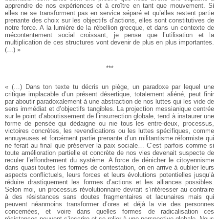
apprendre de nos expériences et à croître en tant que mouvement. Si
elles ne se transforment pas en service séparé et qu’elles restent partie
prenante des choix sur les objectifs d’actions, elles sont constitutives de
notre force. A la lumière de la rébellion grecque, et dans un contexte de
mécontentement social croissant, je pense que l’utilisation et la
multiplication de ces structures vont devenir de plus en plus importantes.
(…) »
***
« (…) Dans ton texte tu décris un piège, un paradoxe par lequel une
critique implacable d’un présent désertique, totalement aliéné, peut finir
par aboutir paradoxalement à une abstraction de nos luttes qui les vide de
sens immédiat et d’objectifs tangibles. La projection messianique centrée
sur le point d’aboutissement de l’insurrection globale, tend à instaurer une
forme de pensée qui dédaigne ou nie tous les entre-deux, processus,
victoires concrètes, les revendications ou les luttes spécifiques, comme
ennuyeuses et forcément partie prenante d’un militantisme réformiste qui
ne ferait au final que préserver la paix sociale… C’est parfois comme si
toute amélioration partielle et concrète de nos vies devenait suspecte de
reculer l’effondrement du système. A force de dénicher le citoyennisme
dans quasi toutes les formes de contestation, on en arrive à oublier leurs
aspects conflictuels, leurs forces et leurs évolutions potentielles jusqu’à
réduire drastiquement les formes d’actions et les alliances possibles.
Selon moi, un processus révolutionnaire devrait s’intéresser au contraire
à des résistances sans doutes fragmentaires et lacunaires mais qui
peuvent néanmoins transformer d’ores et déjà la vie des personnes
concernées, et voire dans quelles formes de radicalisation ces
résistances peuvent s’inscrire et se relier à une perspective globale. Nous