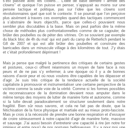
s’est passée avec les clowns… L’idée de base derrière l’"armée des
clowns" et quoique l’on puisse en penser, s’appuyait au moins sur une
pensée tactique et politique, pas sur l’idée que les clowns sont
révolutionnaires quel que soit le contexte. Il se pourrait que l’on perçoive
plus aisément à travers ces exemples quand des tactiques commencent
à s’abstraire de leurs objectifs, parce que celles-ci pouvaient nous
sembler plus discutables à la base. Mais on peut parfois dire la même
chose de méthodes plus confrontationnelles comme de se cagouler, de
brûler des poubelles ou de péter des vitrines. On se souvient par exemple
du black bloc de 4h du mat’ qui est parti du camp de Retterlich pendant le
G8 de 2007 et qui est allé brûler des poubelles et construire des
barricades dans un minuscule village à des kilomètres de tout. J’y étais
et c’était profondément déprimant !
Mais je pense que malgré la pertinence des critiques de certains gestes
et postures, ceux-ci offrent néanmoins un moyen de faire face à nos
peurs et de ne pas s’y enfermer, à une époque où il y a de bonnes
raisons d’avoir peur et où nous voulons être capables de les dépasser et
d’agir. Je suis très critique de la tendance actuelle de la société
capitaliste à promouvoir et instrumentaliser une certaine perspective de la
victime comme la seule voie de la vérité. Comme si les formes possibles
de reconnaissance de la domination devaient nous amputer dans le
même temps des moyens de lutter de manière forte et autonome, comme
si la lutte devait paradoxalement se structurer seulement dans notre
fragilité. Bien sûr nous savons, et cela ne fait pas de doute, que la
fétichisation de la force physique et martiale est au mieux proto-fasciste.
Mais je crois à la nécessité de prendre une bonne respiration et d’essayer
de croire sérieusement à notre capacité d’agir de manière forte, massive
et sauvage. J’ai aussi besoin d’entretenir une capacité à rire (en notre for
intérieur et entre nous) de nos postures belliqueuses. Il y a pour moi une