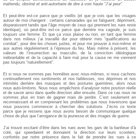
inattendu, obstiné et anti-autoritaire de dire à voix haute “J’ai peur”.
Et peut-être est-ce parce que je vieillis (et que je vois que les visages
autour de moi changent : certains camarades qui se fatiguent, dépriment,
disparaissent tandis que l’âge moyen de ceux qui prennent les rues reste
identique), où peut-être est-ce parce que derrière ma cagoule, je suis
toujours une femme. Et que ça vous plaise ou non, en tant que femme
dans nos milieux j’ai travaillé dur pour obtenir mes “qualifications au
combat”, pour dire les choses justes, et pour me prouver à moi-même et
aux autres régulièrement à l’épreuve du feu. Mais même à présent, les
valeurs de l’insurrection au masculin, de la conviction idéologique
inébranlable et de la capacité à faire mal pour la cause ne me viennent
pas toujours “naturellement”.
Et si nous ne sommes pas honnêtes avec nous-mêmes, si nous cachons
continuellement nos sentiments et nos faiblesses, nos déprimes et nos
intimités derrière des masques et des postures guerrières, alors nous
nous auto-limitons. Nous nous empêchons d’analyser notre position réelle
et de savoir ainsi dans quelle direction aller ensuite. Dans ce cas nous ne
sommes plus en train de gagner mais de perdre. C’est seulement en
reconnaissant et en comprenant les problèmes que nous traversons que
nous pouvons commencer à chercher des solutions. J’écris ce texte
parce que je ressens que nous avons besoin de communiquer quelque
chose de plus que l’arrogance de la jeunesse et des images de guerre.
J’ai trouvé excitant d’être dans les rues avec les gars de la banlieue d’à
coté, qui speedaient et donnaient la direction sur leurs scooters,
confortés par notre présence dans le fait de prendre les rues à ce