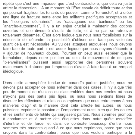
répète que c’est une impasse, que c’est contradictoire, que cela va juste
attirer la répression… A un moment où l’État essaie de définir toute action
qui pourrait fragiliser les tenants du pouvoir, comme “terroriste”, et à créer
une ligne de fracture nette entre les militants pacifiques acceptables et
les “hooligans déchaînés”, les “sauvageons des banlieues” ou les
“anarcho-autonomes”, il y a un enjeu crucial à maintenir des options
ouvertes et une diversité d’outils de lutte, et à ne pas se retrouver
totalement désarmés. C’est alors logique que nous nous focalisions sur la
nécessité de défendre la possibilité d’utiliser des tactiques violentes
quant cela est nécessaire. Au vu des attaques auxquelles nous devons
faire face de toute part, il est assez logique que nous soyons réticents à
y ajouter de nouveaux doutes. Pourtant on peut aussi espérer que la
formulation, depuis notre position au sein du mouvement de critiques
"bienveillantes" puissent aussi rapprocher des personnes souvent
maintenues à distance par l’impression d’avoir à faire face à un rempart
idéologique.
Dans cette atmosphère tendue de paranoïa parfois justifiée, nous ne
devons pas accepter de nous enfermer dans des cases. Il n’y a que très
peu de moment de réunions ou d’assemblées dans nos cercles où nous
n’ayons pas des partis pris figés, où nous nous sentions libres de
discuter les réflexions et relations complexes que nous entretenons à nos
manières d’agir et la manière dont cela affecte les autres, où nous
puissions exprimer la passion et l’emportement aussi bien que les doutes
et les sentiments de futilité qui surgissent parfois. Nous sommes prompts
à condamner et à mettre des étiquettes dans notre quête assoiffée
d’identité et de force, et dans ce contexte beaucoup d’entre nous
sommes très prudents quand à ce que nous exprimons, parce que nous
croyons dans la confrontation, parce que nous voulons participer à la