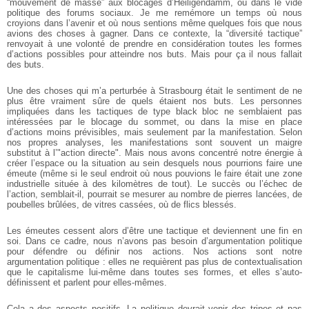
“mouvement de masse” aux blocages d’Heiligendamm, où dans le vide
politique des forums sociaux. Je me remémore un temps où nous
croyions dans l’avenir et où nous sentions même quelques fois que nous
avions des choses à gagner. Dans ce contexte, la “diversité tactique”
renvoyait à une volonté de prendre en considération toutes les formes
d’actions possibles pour atteindre nos buts. Mais pour ça il nous fallait
des buts.
Une des choses qui m’a perturbée à Strasbourg était le sentiment de ne
plus être vraiment sûre de quels étaient nos buts. Les personnes
impliquées dans les tactiques de type black bloc ne semblaient pas
intéressées par le blocage du sommet, ou dans la mise en place
d’actions moins prévisibles, mais seulement par la manifestation. Selon
nos propres analyses, les manifestations sont souvent un maigre
substitut à l’"action directe". Mais nous avons concentré notre énergie à
créer l’espace ou la situation au sein desquels nous pourrions faire une
émeute (même si le seul endroit où nous pouvions le faire était une zone
industrielle située à des kilomètres de tout). Le succès ou l’échec de
l’action, semblait-il, pourrait se mesurer au nombre de pierres lancées, de
poubelles brûlées, de vitres cassées, où de flics blessés.
Les émeutes cessent alors d’être une tactique et deviennent une fin en
soi. Dans ce cadre, nous n’avons pas besoin d’argumentation politique
pour défendre ou définir nos actions. Nos actions sont notre
argumentation politique : elles ne requièrent pas plus de contextualisation
que le capitalisme lui-même dans toutes ses formes, et elles s’auto-
définissent et parlent pour elles-mêmes.
Cela a des aspects positifs. La politique devrait venir des tripes et pas