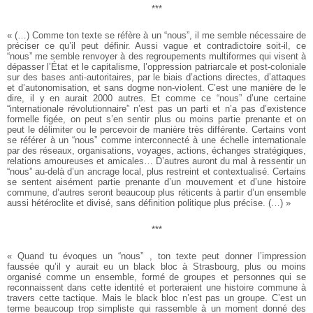
***
« (…) Comme ton texte se réfère à un “nous”, il me semble nécessaire de
préciser ce qu’il peut définir. Aussi vague et contradictoire soit-il, ce
“nous” me semble renvoyer à des regroupements multiformes qui visent à
dépasser l’État et le capitalisme, l’oppression patriarcale et post-coloniale
sur des bases anti-autoritaires, par le biais d’actions directes, d’attaques
et d’autonomisation, et sans dogme non-violent. C’est une manière de le
dire, il y en aurait 2000 autres. Et comme ce “nous” d’une certaine
“internationale révolutionnaire” n’est pas un parti et n’a pas d’existence
formelle figée, on peut s’en sentir plus ou moins partie prenante et on
peut le délimiter ou le percevoir de manière très différente. Certains vont
se référer à un “nous” comme interconnecté à une échelle internationale
par des réseaux, organisations, voyages, actions, échanges stratégiques,
relations amoureuses et amicales… D’autres auront du mal à ressentir un
“nous” au-delà d’un ancrage local, plus restreint et contextualisé. Certains
se sentent aisément partie prenante d’un mouvement et d’une histoire
commune, d’autres seront beaucoup plus réticents à partir d’un ensemble
aussi hétéroclite et divisé, sans définition politique plus précise. (…) »
***
« Quand tu évoques un “nous” , ton texte peut donner l’impression
faussée qu’il y aurait eu un black bloc à Strasbourg, plus ou moins
organisé comme un ensemble, formé de groupes et personnes qui se
reconnaissent dans cette identité et porteraient une histoire commune à
travers cette tactique. Mais le black bloc n’est pas un groupe. C’est un
terme beaucoup trop simpliste qui rassemble à un moment donné des