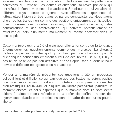
argument en fonction de la position idéologique sur laquelle nous
percevons qu’il repose. Les doutes et questions soulevés par ceux qui
ont vécu différents moments des actions à Strasbourg et qui venaient de
différents pays, contextes, genres, avec différentes expériences de
luttes, étaient bien sûr très variés et parfois contradictoires. Nous avons
choisi de les traiter, non comme des positions uniquement conflictuelles,
mais comme des doutes internes, des questionnements, des
contradictions et des ambivalences, qui peuvent potentiellement se
retrouver au sein d’un même mouvement ou même coexister dans un
seul esprit.
Cette manière d’écrire a été choisie pour aller à l’encontre de la tendance
à considérer les questionnements comme des menaces. La diversité
d’idées exprimée signifie qu’il y a très peu de chances que de
quelconques consensus émergent autour de ces textes. De plus, il n’y a
pas ici de prise de position définitive et sans appel face à laquelle nous
devrions défendre nos groupes ou nos actions.
Penser à la manière de présenter ces questions a été un processus
collectif lent et difficile, ce qui explique que ces textes ne soient publiés
que trois mois après Strasbourg. Toutefois, nous pensons que les
problématiques soulevées ici risquent de rester pertinentes pendant un
moment encore, et nous espérons que la manière dont ils sont écrits
aidera à alimenter des réflexions et à créer des débats autour des
dynamiques d’actions et de relations dans le cadre de nos luttes pour la
liberté.
Ces textes ont été publiés sur Indymedia en juillet 2009.