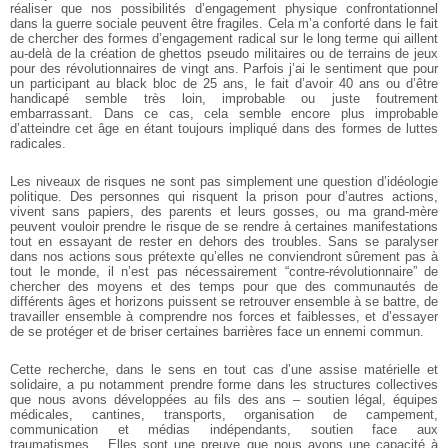
réaliser que nos possibilités d’engagement physique confrontationnel
dans la guerre sociale peuvent être fragiles. Cela m’a conforté dans le fait
de chercher des formes d’engagement radical sur le long terme qui aillent
au-delà de la création de ghettos pseudo militaires ou de terrains de jeux
pour des révolutionnaires de vingt ans. Parfois j’ai le sentiment que pour
un participant au black bloc de 25 ans, le fait d’avoir 40 ans ou d’être
handicapé semble très loin, improbable ou juste foutrement
embarrassant. Dans ce cas, cela semble encore plus improbable
d’atteindre cet âge en étant toujours impliqué dans des formes de luttes
radicales.
Les niveaux de risques ne sont pas simplement une question d’idéologie
politique. Des personnes qui risquent la prison pour d’autres actions,
vivent sans papiers, des parents et leurs gosses, ou ma grand-mère
peuvent vouloir prendre le risque de se rendre à certaines manifestations
tout en essayant de rester en dehors des troubles. Sans se paralyser
dans nos actions sous prétexte qu’elles ne conviendront sûrement pas à
tout le monde, il n’est pas nécessairement “contre-révolutionnaire” de
chercher des moyens et des temps pour que des communautés de
différents âges et horizons puissent se retrouver ensemble à se battre, de
travailler ensemble à comprendre nos forces et faiblesses, et d’essayer
de se protéger et de briser certaines barrières face un ennemi commun.
Cette recherche, dans le sens en tout cas d’une assise matérielle et
solidaire, a pu notamment prendre forme dans les structures collectives
que nous avons développées au fils des ans – soutien légal, équipes
médicales, cantines, transports, organisation de campement,
communication et médias indépendants, soutien face aux
traumatismes… Elles sont une preuve que nous avons une capacité à