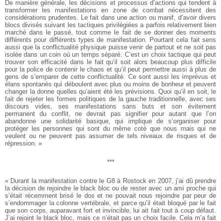
De manière générale, les décisions et processus d’actions qui tendent à
transformer les manifestations en zone de combat nécessitent des
considérations prudentes. Le fait dans une action ou manif, d’avoir divers
blocs divisés suivant les tactiques privilégiées a parfois relativement bien
marché dans le passé, tout comme le fait de se donner des moments
différents pour différents types de manifestation. Pourtant cela fait sens
aussi que la conflictualité physique puisse venir de partout et ne soit pas
isolée dans un coin où un temps séparé. C’est un choix tactique qui peut
trouver son efficacité dans le fait qu’il soit alors beaucoup plus difficile
pour la police de contenir le chaos et qu’il peut permettre aussi à plus de
gens de s’emparer de cette conflictualité. Ce sont aussi les imprévus et
élans spontanés qui déboulent avec plus ou moins de bonheur et peuvent
changer la donne quelles qu’aient été les prévisions. Quoi qu’il en soit, le
fait de rejeter les formes politiques de la gauche traditionnelle, avec ses
discours vides, ses manifestations sans buts et son évitement
permanent du conflit, ne devrait pas signifier pour autant que l’on
abandonne une solidarité basique, qui implique de s’organiser pour
protéger les personnes qui sont du même coté que nous mais qui ne
veulent ou ne peuvent pas assumer de tels niveaux de risques et de
répression. »
***
« Durant la manifestation contre le G8 à Rostock en 2007, j’ai dû prendre
la décision de rejoindre le black bloc ou de rester avec un ami proche qui
s’était récemment brisé le dos et ne pouvait nous rejoindre par peur de
s’endommager la colonne vertébrale, et parce qu’il était bloqué par le fait
que son corps, auparavant fort et invincible, lui ait fait tout à coup défaut.
J’ai rejoint le black bloc, mais ce n’était pas un choix facile. Cela m’a fait