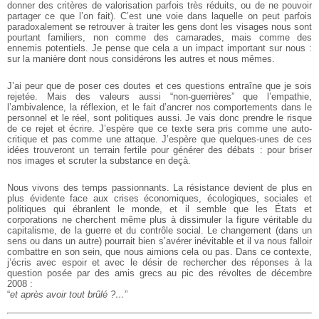
donner des critères de valorisation parfois très réduits, ou de ne pouvoir
partager ce que l’on fait). C’est une voie dans laquelle on peut parfois
paradoxalement se retrouver à traiter les gens dont les visages nous sont
pourtant familiers, non comme des camarades, mais comme des
ennemis potentiels. Je pense que cela a un impact important sur nous :
sur la manière dont nous considérons les autres et nous mêmes.
J’ai peur que de poser ces doutes et ces questions entraîne que je sois
rejetée. Mais des valeurs aussi “non-guerrières” que l’empathie,
l’ambivalence, la réflexion, et le fait d’ancrer nos comportements dans le
personnel et le réel, sont politiques aussi. Je vais donc prendre le risque
de ce rejet et écrire. J’espère que ce texte sera pris comme une auto-
critique et pas comme une attaque. J’espère que quelques-unes de ces
idées trouveront un terrain fertile pour générer des débats : pour briser
nos images et scruter la substance en deçà.
Nous vivons des temps passionnants. La résistance devient de plus en
plus évidente face aux crises économiques, écologiques, sociales et
politiques qui ébranlent le monde, et il semble que les États et
corporations ne cherchent même plus à dissimuler la figure véritable du
capitalisme, de la guerre et du contrôle social. Le changement (dans un
sens ou dans un autre) pourrait bien s’avérer inévitable et il va nous falloir
combattre en son sein, que nous aimions cela ou pas. Dans ce contexte,
j’écris avec espoir et avec le désir de rechercher des réponses à la
question posée par des amis grecs au pic des révoltes de décembre
2008 :
“
et après avoir tout brûlé ?…
”