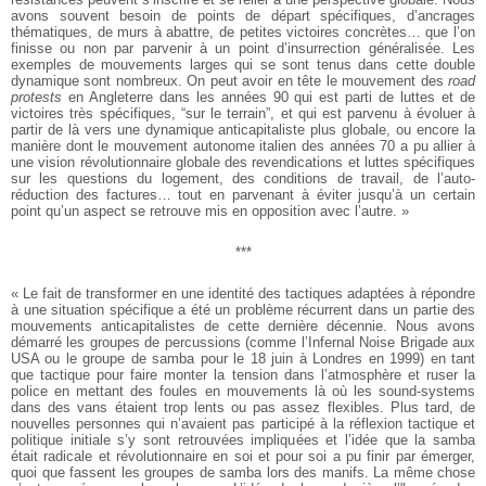
avons souvent besoin de points de départ spécifiques, d’ancrages
thématiques, de murs à abattre, de petites victoires concrètes… que l’on
finisse ou non par parvenir à un point d’insurrection généralisée. Les
exemples de mouvements larges qui se sont tenus dans cette double
dynamique sont nombreux. On peut avoir en tête le mouvement des
road
protests
en Angleterre dans les années 90 qui est parti de luttes et de
victoires très spécifiques, “sur le terrain”, et qui est parvenu à évoluer à
partir de là vers une dynamique anticapitaliste plus globale, ou encore la
manière dont le mouvement autonome italien des années 70 a pu allier à
une vision révolutionnaire globale des revendications et luttes spécifiques
sur les questions du logement, des conditions de travail, de l’auto-
réduction des factures… tout en parvenant à éviter jusqu’à un certain
point qu’un aspect se retrouve mis en opposition avec l’autre. »
***
« Le fait de transformer en une identité des tactiques adaptées à répondre
à une situation spécifique a été un problème récurrent dans un partie des
mouvements anticapitalistes de cette dernière décennie. Nous avons
démarré les groupes de percussions (comme l’Infernal Noise Brigade aux
USA ou le groupe de samba pour le 18 juin à Londres en 1999) en tant
que tactique pour faire monter la tension dans l’atmosphère et ruser la
police en mettant des foules en mouvements là où les sound-systems
dans des vans étaient trop lents ou pas assez flexibles. Plus tard, de
nouvelles personnes qui n’avaient pas participé à la réflexion tactique et
politique initiale s’y sont retrouvées impliquées et l’idée que la samba
était radicale et révolutionnaire en soi et pour soi a pu finir par émerger,
quoi que fassent les groupes de samba lors des manifs. La même chose