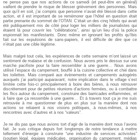
ne pense pas que nos actions de ce samedi (et peut-être en général)
vaillent de prendre le risque de blesser grièvement des personnes. Mais
quoi qu’il en soit, j’ai compris que personne n’avait été blessé dans cette
action, et il est important de se remémorer que l’hôtel en question était
partie prenante du sommet de l’OTAN. C’était un des cinq hôtels qui avait
été publiquement mis de côté pour loger les milliers de journalistes qui
étaient là pour couvrir les “célébrations”, ainsi qu’un lieu d’où la police
espionnait les manifestants. Donc même en ignorant les profits qu’Ibis
fait sur les expulsions de sans-papiers, il est difficile de dire que ce
n’était pas une cible légitime.
Mais malgré tout cela, les expériences de cette semaine m’ont laissé un
sentiment de malaise et de confusion. Nous avons pris le dessus sur une
marche pacifiste pour la faire ressembler à une guerre… Nous avons
utilisé l’espace du campement, bouffé à la cuisine collective et chié dans
les toilettes. Mais comparé aux évènements et campements autogérés
auxquels j’ai participé auparavant, notre implication dans le village s’est
limitée cette fois-ci principalement à boire des bières, à nous retrouver
discrètement pour de petites réunions d’actions fermées, ou à combattre
les flics autour du campement, construire des barricades enflammées, et
à faire que ça ressemble à une guerre… Et à travers tout ça je me suis
retrouvée à me questionner de plus en plus sur la manière dont nos
actions se reliaient à nos visions politiques, à nous-mêmes, à nos
rencontres avec d’autres et à nos “valeurs”.
Je ne dis pas que nous avions tort d’agir de la manière dont nous l’avons
fait. Je suis critique depuis fort longtemps de notre tendance à mettre
tellement d’énergie à construire “une industrie de services activistes”
(soutien légal, équipes médicales, organisation du campement, médias