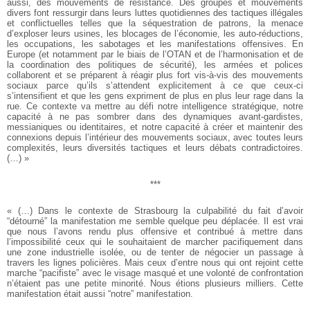
aussi, des mouvements de résistance. Des groupes et mouvements
divers font ressurgir dans leurs luttes quotidiennes des tactiques illégales
et conflictuelles telles que la séquestration de patrons, la menace
d’exploser leurs usines, les blocages de l’économie, les auto-réductions,
les occupations, les sabotages et les manifestations offensives. En
Europe (et notamment par le biais de l’OTAN et de l’harmonisation et de
la coordination des politiques de sécurité), les armées et polices
collaborent et se préparent à réagir plus fort vis-à-vis des mouvements
sociaux parce qu’ils s’attendent explicitement à ce que ceux-ci
s’intensifient et que les gens expriment de plus en plus leur rage dans la
rue. Ce contexte va mettre au défi notre intelligence stratégique, notre
capacité à ne pas sombrer dans des dynamiques avant-gardistes,
messianiques ou identitaires, et notre capacité à créer et maintenir des
connexions depuis l’intérieur des mouvements sociaux, avec toutes leurs
complexités, leurs diversités tactiques et leurs débats contradictoires.
(…) »
***
« (…) Dans le contexte de Strasbourg la culpabilité du fait d’avoir
“détourné” la manifestation me semble quelque peu déplacée. Il est vrai
que nous l’avons rendu plus offensive et contribué à mettre dans
l’impossibilité ceux qui le souhaitaient de marcher pacifiquement dans
une zone industrielle isolée, ou de tenter de négocier un passage à
travers les lignes policières. Mais ceux d’entre nous qui ont rejoint cette
marche “pacifiste” avec le visage masqué et une volonté de confrontation
n’étaient pas une petite minorité. Nous étions plusieurs milliers. Cette
manifestation était aussi “notre” manifestation.