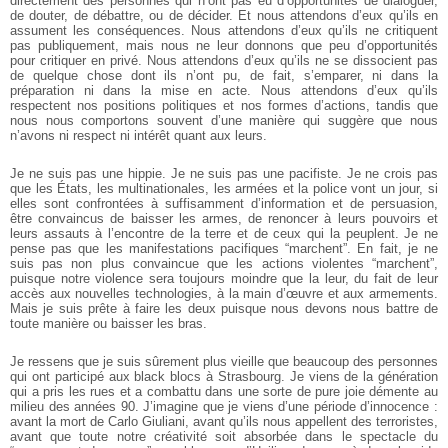
directement des personnes qui n’ont pas eu d’opportunités de dialoguer,
de douter, de débattre, ou de décider. Et nous attendons d’eux qu’ils en
assument les conséquences. Nous attendons d’eux qu’ils ne critiquent
pas publiquement, mais nous ne leur donnons que peu d’opportunités
pour critiquer en privé. Nous attendons d’eux qu’ils ne se dissocient pas
de quelque chose dont ils n’ont pu, de fait, s’emparer, ni dans la
préparation ni dans la mise en acte. Nous attendons d’eux qu’ils
respectent nos positions politiques et nos formes d’actions, tandis que
nous nous comportons souvent d’une manière qui suggère que nous
n’avons ni respect ni intérêt quant aux leurs.
Je ne suis pas une hippie. Je ne suis pas une pacifiste. Je ne crois pas
que les États, les multinationales, les armées et la police vont un jour, si
elles sont confrontées à suffisamment d’information et de persuasion,
être convaincus de baisser les armes, de renoncer à leurs pouvoirs et
leurs assauts à l’encontre de la terre et de ceux qui la peuplent. Je ne
pense pas que les manifestations pacifiques “marchent”. En fait, je ne
suis pas non plus convaincue que les actions violentes “marchent”,
puisque notre violence sera toujours moindre que la leur, du fait de leur
accès aux nouvelles technologies, à la main d’œuvre et aux armements.
Mais je suis prête à faire les deux puisque nous devons nous battre de
toute manière ou baisser les bras.
Je ressens que je suis sûrement plus vieille que beaucoup des personnes
qui ont participé aux black blocs à Strasbourg. Je viens de la génération
qui a pris les rues et a combattu dans une sorte de pure joie démente au
milieu des années 90. J’imagine que je viens d’une période d’innocence :
avant la mort de Carlo Giuliani, avant qu’ils nous appellent des terroristes,
avant que toute notre créativité soit absorbée dans le spectacle du