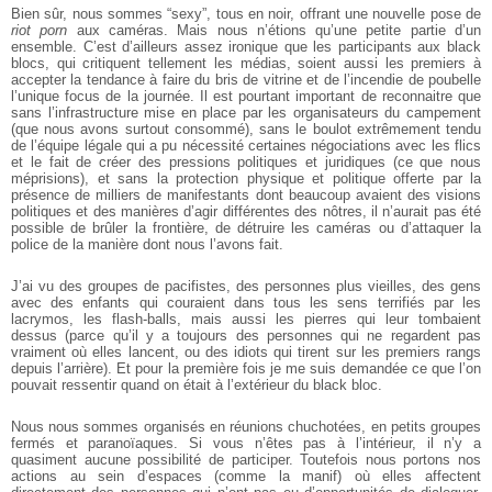
Bien sûr, nous sommes “sexy”, tous en noir, offrant une nouvelle pose de
riot porn
aux caméras. Mais nous n’étions qu’une petite partie d’un
ensemble. C’est d’ailleurs assez ironique que les participants aux black
blocs, qui critiquent tellement les médias, soient aussi les premiers à
accepter la tendance à faire du bris de vitrine et de l’incendie de poubelle
l’unique focus de la journée. Il est pourtant important de reconnaitre que
sans l’infrastructure mise en place par les organisateurs du campement
(que nous avons surtout consommé), sans le boulot extrêmement tendu
de l’équipe légale qui a pu nécessité certaines négociations avec les flics
et le fait de créer des pressions politiques et juridiques (ce que nous
méprisions), et sans la protection physique et politique offerte par la
présence de milliers de manifestants dont beaucoup avaient des visions
politiques et des manières d’agir différentes des nôtres, il n’aurait pas été
possible de brûler la frontière, de détruire les caméras ou d’attaquer la
police de la manière dont nous l’avons fait.
J’ai vu des groupes de pacifistes, des personnes plus vieilles, des gens
avec des enfants qui couraient dans tous les sens terrifiés par les
lacrymos, les flash-balls, mais aussi les pierres qui leur tombaient
dessus (parce qu’il y a toujours des personnes qui ne regardent pas
vraiment où elles lancent, ou des idiots qui tirent sur les premiers rangs
depuis l’arrière). Et pour la première fois je me suis demandée ce que l’on
pouvait ressentir quand on était à l’extérieur du black bloc.
Nous nous sommes organisés en réunions chuchotées, en petits groupes
fermés et paranoïaques. Si vous n’êtes pas à l’intérieur, il n’y a
quasiment aucune possibilité de participer. Toutefois nous portons nos
actions au sein d’espaces (comme la manif) où elles affectent