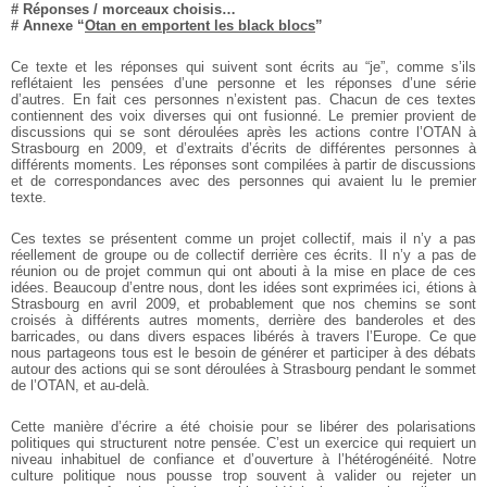
# Réponses / morceaux choisis…
# Annexe “
Otan en emportent les black blocs
”
Ce texte et les réponses qui suivent sont écrits au “je”, comme s’ils
reflétaient les pensées d’une personne et les réponses d’une série
d’autres. En fait ces personnes n’existent pas. Chacun de ces textes
contiennent des voix diverses qui ont fusionné. Le premier provient de
discussions qui se sont déroulées après les actions contre l’OTAN à
Strasbourg en 2009, et d’extraits d’écrits de différentes personnes à
différents moments. Les réponses sont compilées à partir de discussions
et de correspondances avec des personnes qui avaient lu le premier
texte.
Ces textes se présentent comme un projet collectif, mais il n’y a pas
réellement de groupe ou de collectif derrière ces écrits. Il n’y a pas de
réunion ou de projet commun qui ont abouti à la mise en place de ces
idées. Beaucoup d’entre nous, dont les idées sont exprimées ici, étions à
Strasbourg en avril 2009, et probablement que nos chemins se sont
croisés à différents autres moments, derrière des banderoles et des
barricades, ou dans divers espaces libérés à travers l’Europe. Ce que
nous partageons tous est le besoin de générer et participer à des débats
autour des actions qui se sont déroulées à Strasbourg pendant le sommet
de l’OTAN, et au-delà.
Cette manière d’écrire a été choisie pour se libérer des polarisations
politiques qui structurent notre pensée. C’est un exercice qui requiert un
niveau inhabituel de confiance et d’ouverture à l’hétérogénéité. Notre
culture politique nous pousse trop souvent à valider ou rejeter un