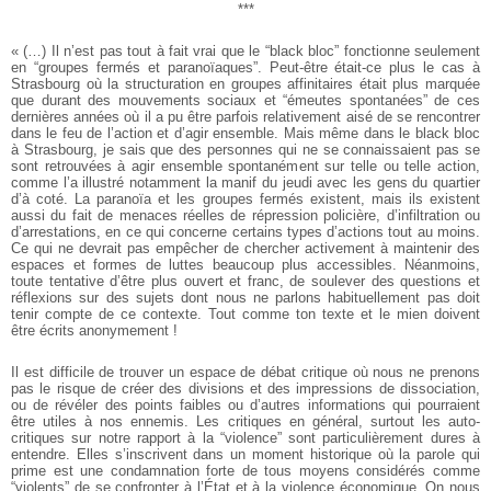
***
« (…) Il n’est pas tout à fait vrai que le “black bloc” fonctionne seulement
en “groupes fermés et paranoïaques”. Peut-être était-ce plus le cas à
Strasbourg où la structuration en groupes affinitaires était plus marquée
que durant des mouvements sociaux et “émeutes spontanées” de ces
dernières années où il a pu être parfois relativement aisé de se rencontrer
dans le feu de l’action et d’agir ensemble. Mais même dans le black bloc
à Strasbourg, je sais que des personnes qui ne se connaissaient pas se
sont retrouvées à agir ensemble spontanément sur telle ou telle action,
comme l’a illustré notamment la manif du jeudi avec les gens du quartier
d’à coté. La paranoïa et les groupes fermés existent, mais ils existent
aussi du fait de menaces réelles de répression policière, d’infiltration ou
d’arrestations, en ce qui concerne certains types d’actions tout au moins.
Ce qui ne devrait pas empêcher de chercher activement à maintenir des
espaces et formes de luttes beaucoup plus accessibles. Néanmoins,
toute tentative d’être plus ouvert et franc, de soulever des questions et
réflexions sur des sujets dont nous ne parlons habituellement pas doit
tenir compte de ce contexte. Tout comme ton texte et le mien doivent
être écrits anonymement !
Il est difficile de trouver un espace de débat critique où nous ne prenons
pas le risque de créer des divisions et des impressions de dissociation,
ou de révéler des points faibles ou d’autres informations qui pourraient
être utiles à nos ennemis. Les critiques en général, surtout les auto-
critiques sur notre rapport à la “violence” sont particulièrement dures à
entendre. Elles s’inscrivent dans un moment historique où la parole qui
prime est une condamnation forte de tous moyens considérés comme
“violents” de se confronter à l’État et à la violence économique. On nous