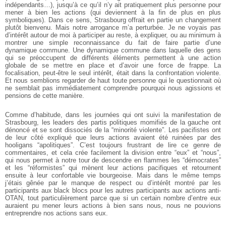
indépendants…), jusqu’à ce qu’il n’y ait pratiquement plus personne pour
mener à bien les actions (qui deviennent à la fin de plus en plus
symboliques). Dans ce sens, Strasbourg offrait en partie un changement
plutôt bienvenu. Mais notre arrogance m’a perturbée. Je ne voyais pas
d’intérêt autour de moi à participer au reste, à expliquer, ou au minimum à
montrer une simple reconnaissance du fait de faire partie d’une
dynamique commune. Une dynamique commune dans laquelle des gens
qui se préoccupent de différents éléments permettent à une action
globale de se mettre en place et d’avoir une force de frappe. La
focalisation, peut-être le seul intérêt, était dans la confrontation violente.
Et nous semblions regarder de haut toute personne qui le questionnait où
ne semblait pas immédiatement comprendre pourquoi nous agissions et
pensions de cette manière.
Comme d’habitude, dans les journées qui ont suivi la manifestation de
Strasbourg, les leaders des partis politiques momifiés de la gauche ont
dénoncé et se sont dissociés de la “minorité violente”. Les pacifistes ont
de leur côté expliqué que leurs actions avaient été ruinées par des
hooligans “apolitiques”. C’est toujours frustrant de lire ce genre de
commentaires, et cela crée facilement la division entre “eux” et “nous”,
qui nous permet à notre tour de descendre en flammes les “démocrates”
et les “réformistes” qui mènent leur actions pacifiques et retournent
ensuite à leur confortable vie bourgeoise. Mais dans le même temps
j’étais gênée par le manque de respect ou d’intérêt montré par les
participants aux black blocs pour les autres participants aux actions anti-
OTAN, tout particulièrement parce que si un certain nombre d’entre eux
auraient pu mener leurs actions à bien sans nous, nous ne pouvions
entreprendre nos actions sans eux.