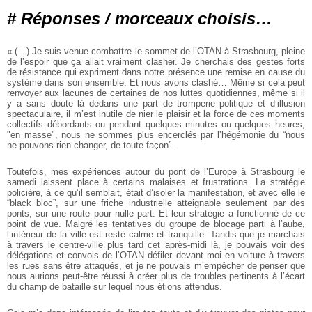
# Réponses / morceaux choisis…
« (…) Je suis venue combattre le sommet de l’OTAN à Strasbourg, pleine
de l’espoir que ça allait vraiment clasher. Je cherchais des gestes forts
de résistance qui expriment dans notre présence une remise en cause du
système dans son ensemble. Et nous avons clashé… Même si cela peut
renvoyer aux lacunes de certaines de nos luttes quotidiennes, même si il
y a sans doute là dedans une part de tromperie politique et d’illusion
spectaculaire, il m’est inutile de nier le plaisir et la force de ces moments
collectifs débordants ou pendant quelques minutes ou quelques heures,
"en masse", nous ne sommes plus encerclés par l’hégémonie du “nous
ne pouvons rien changer, de toute façon”.
Toutefois, mes expériences autour du pont de l’Europe à Strasbourg le
samedi laissent place à certains malaises et frustrations. La stratégie
policière, à ce qu’il semblait, était d’isoler la manifestation, et avec elle le
“black bloc”, sur une friche industrielle atteignable seulement par des
ponts, sur une route pour nulle part. Et leur stratégie a fonctionné de ce
point de vue. Malgré les tentatives du groupe de blocage parti à l’aube,
l’intérieur de la ville est resté calme et tranquille. Tandis que je marchais
à travers le centre-ville plus tard cet après-midi là, je pouvais voir des
délégations et convois de l’OTAN défiler devant moi en voiture à travers
les rues sans être attaqués, et je ne pouvais m’empêcher de penser que
nous aurions peut-être réussi à créer plus de troubles pertinents à l’écart
du champ de bataille sur lequel nous étions attendus.