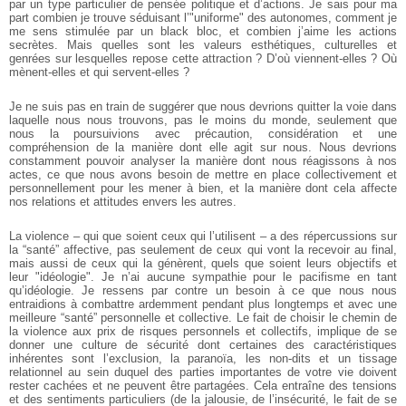
par un type particulier de pensée politique et d’actions. Je sais pour ma
part combien je trouve séduisant l’"uniforme" des autonomes, comment je
me sens stimulée par un black bloc, et combien j’aime les actions
secrètes. Mais quelles sont les valeurs esthétiques, culturelles et
genrées sur lesquelles repose cette attraction ? D’où viennent-elles ? Où
mènent-elles et qui servent-elles ?
Je ne suis pas en train de suggérer que nous devrions quitter la voie dans
laquelle nous nous trouvons, pas le moins du monde, seulement que
nous la poursuivions avec précaution, considération et une
compréhension de la manière dont elle agit sur nous. Nous devrions
constamment pouvoir analyser la manière dont nous réagissons à nos
actes, ce que nous avons besoin de mettre en place collectivement et
personnellement pour les mener à bien, et la manière dont cela affecte
nos relations et attitudes envers les autres.
La violence – qui que soient ceux qui l’utilisent – a des répercussions sur
la “santé” affective, pas seulement de ceux qui vont la recevoir au final,
mais aussi de ceux qui la génèrent, quels que soient leurs objectifs et
leur "idéologie". Je n’ai aucune sympathie pour le pacifisme en tant
qu’idéologie. Je ressens par contre un besoin à ce que nous nous
entraidions à combattre ardemment pendant plus longtemps et avec une
meilleure “santé” personnelle et collective. Le fait de choisir le chemin de
la violence aux prix de risques personnels et collectifs, implique de se
donner une culture de sécurité dont certaines des caractéristiques
inhérentes sont l’exclusion, la paranoïa, les non-dits et un tissage
relationnel au sein duquel des parties importantes de votre vie doivent
rester cachées et ne peuvent être partagées. Cela entraîne des tensions
et des sentiments particuliers (de la jalousie, de l’insécurité, le fait de se