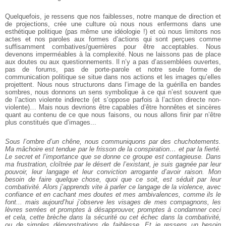
Quelquefois, je ressens que nos faiblesses, notre manque de direction et
de projections, crée une culture où nous nous enfermons dans une
esthétique politique (pas même une idéologie !) et où nous limitons nos
actes et nos paroles aux formes d’actions qui sont perçues comme
suffisamment combatives/guerrières pour être acceptables. Nous
devenons imperméables à la complexité. Nous ne laissons pas de place
aux doutes ou aux questionnements. Il n’y a pas d’assemblées ouvertes,
pas de forums, pas de porte-parole et notre seule forme de
communication politique se situe dans nos actions et les images qu’elles
projettent. Nous nous structurons dans l’image de la guérilla en bandes
sombres, nous donnons un sens symbolique à ce qui n’est souvent que
de l’action violente indirecte (et s’oppose parfois à l’action directe non-
violente)… Mais nous devrions être capables d’être honnêtes et sincères
quant au contenu de ce que nous faisons, ou nous allons finir par n’être
plus constitués que d’images...
Sous l’ombre d’un chêne, nous communiquons par des chuchotements.
Ma mâchoire est tendue par le frisson de la conspiration… et par la fierté.
Le secret et l’importance que se donne ce groupe est contagieuse. Dans
ma frustration, cloîtrée par le désert de l’existant, je suis gagnée par leur
pouvoir, leur langage et leur conviction arrogante d’avoir raison. Mon
besoin de faire quelque chose, quoi que ce soit, est séduit par leur
combativité. Alors j’apprends vite à parler ce langage de la violence, avec
confiance et en cachant mes doutes et mes ambivalences, comme ils le
font... mais aujourd’hui j’observe les visages de mes compagnons, les
lèvres serrées et promptes à désapprouver, promptes à condamner ceci
et cela, cette brèche dans la sécurité ou cet échec dans la combativité,
ou de simples démonstrations de faiblesse. Et je ressens un besoin