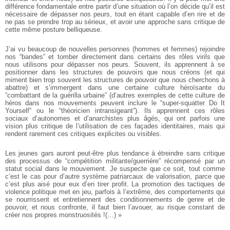
différence fondamentale entre partir d’une situation où l’on décide qu’il est
nécessaire de dépasser nos peurs, tout en étant capable d’en rire et de
ne pas se prendre trop au sérieux, et avoir une approche sans critique de
cette même posture belliqueuse.
J’ai vu beaucoup de nouvelles personnes (hommes et femmes) rejoindre
nos “bandes” et tomber directement dans certains des rôles virils que
nous utilisons pour dépasser nos peurs. Souvent, ils apprennent à se
positionner dans les structures de pouvoirs que nous créons (et qui
miment bien trop souvent les structures de pouvoir que nous cherchons à
abattre) et s’immergent dans une certaine culture héroïsante du
“combattant de la guérilla urbaine” (d’autres exemples de cette culture de
héros dans nos mouvements peuvent inclure le “super-squatter Do It
Yourself” ou le “théoricien intransigeant”). Ils apprennent ces rôles
sociaux d’autonomes et d’anarchistes plus âgés, qui ont parfois une
vision plus critique de l’utilisation de ces façades identitaires, mais qui
rendent rarement ces critiques explicites ou visibles.
Les jeunes gars auront peut-être plus tendance à étreindre sans critique
des processus de “compétition militante/guerrière” récompensé par un
statut social dans le mouvement. Je suspecte que ce soit, tout comme
c’est le cas pour d’autre système patriarcaux de valorisation, parce que
c’est plus aisé pour eux d’en tirer profit. La promotion des tactiques de
violence politique met en jeu, parfois à l’extrême, des comportements qui
se nourrissent et entretiennent des conditionnements de genre et de
pouvoir, et nous confronte, il faut bien l’avouer, au risque constant de
créer nos propres monstruosités !(…) »