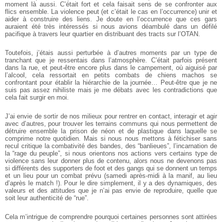
moment là aussi. C’était fort et cela faisait sens de se confronter aux
flics ensemble. La violence peut (et c’était le cas en l’occurrence) unir et
aider à construire des liens. Je doute en l’occurrence que ces gars
auraient été très intéressés si nous avions déambulé dans un défilé
pacifique à travers leur quartier en distribuant des tracts sur l’OTAN.
Toutefois, j’étais aussi perturbée à d’autres moments par un type de
tranchant que je ressentais dans l’atmosphère. C’était parfois présent
dans la rue, et peut-être encore plus dans le campement, où aiguisé par
l’alcool, cela ressortait en petits combats de chiens machos se
confrontant pour établir la hiérarchie de la journée… Peut-être que je ne
suis pas assez nihiliste mais je me débats avec les contradictions que
cela fait surgir en moi.
J’ai envie de sortir de nos milieux pour rentrer en contact, interagir et agir
avec d’autres, pour trouver les terrains communs qui nous permettent de
détruire ensemble la prison de néon et de plastique dans laquelle se
comprime notre quotidien. Mais si nous nous mettons à fétichiser sans
recul critique la combativité des bandes, des “banlieues”, l’incarnation de
la “rage du peuple”, si nous orientons nos actions vers certains type de
violence sans leur donner plus de contenu, alors nous ne devenons pas
si différents des supporters de foot et des gangs qui se donnent un temps
et un lieu pour un combat prévu (samedi après-midi à la manif, au lieu
d’après le match !). Pour le dire simplement, il y a des dynamiques, des
valeurs et des attitudes que je n’ai pas envie de reproduire, quelle que
soit leur authenticité de “rue”.
Cela m’intrigue de comprendre pourquoi certaines personnes sont attirées