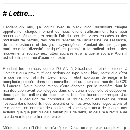
# Lettre…
Pendant dix ans, j’ai couru avec le black bloc, saisissant chaque
opportunité, chaque moment où nous étions suffisamment forts pour
mener des émeutes, et remplir l’air du son des vitres cassées et des
moulinets de bâtons, des odeurs tenaces de l’adrénaline, de l’essence,
de la testostérone et des gaz lacrymogènes. Pendant dix ans, j’ai pris
parti pour la “diversité tactique” et poussé à la radicalisation : des
mouvements sociaux aux luttes sociales et à la guerre sociale. Alors il
est difficile pour moi d’écrire ce texte…
Pendant les journées contre l’OTAN à Strasbourg, j’étais toujours à
l’intérieur ou à proximité des actions de type black bloc, parce que c’est
là que va mon affinité. Selon moi, il était approprié de réagir à la
complicité policière dans une nouvelle mort au cours des manifs du G20
à Londres. Nous avions raison d’être énervés par la manière dont la
manifestation avait été reléguée dans une zone industrielle et coupée en
deux par des milliers de flics sur la frontière franco-germanique. J’ai
soutenu la décision de combattre la police pour essayer de briser
l’espace dans lequel ils nous avaient enfermés avec leurs négociations et
leur armes de contrôle des foules, et d’essayer ainsi de mener nos
actions quelque part où cela faisait plus de sens, et cela m’a remplie de
joie de voir le poste-frontière brûler.
Même l’action à l’hôtel Ibis m’a réjouie. C’est un sujet plus complexe : je