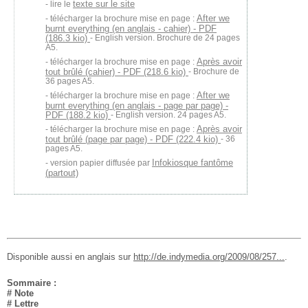
texte sur le site
lire le
After we
télécharger la brochure mise en page :
burnt everything (en anglais - cahier) - PDF
(186.3 kio)
- English version. Brochure de 24 pages
A5.
Après avoir
télécharger la brochure mise en page :
tout brûlé (cahier) - PDF (218.6 kio)
- Brochure de
36 pages A5.
After we
télécharger la brochure mise en page :
burnt everything (en anglais - page par page) -
PDF (188.2 kio)
- English version. 24 pages A5.
Après avoir
télécharger la brochure mise en page :
tout brûlé (page par page) - PDF (222.4 kio)
- 36
pages A5.
Infokiosque fantôme
version papier diffusée par
(partout)
Disponible aussi en anglais sur
http://de.indymedia.org/2009/08/257...
.
Sommaire :
# Note
# Lettre