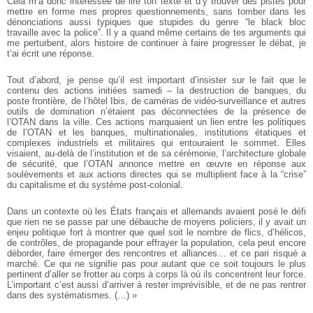
Cela m’a donc intéressée de lire ton texte et d’y trouver des pistes pour
mettre en forme mes propres questionnements, sans tomber dans les
dénonciations aussi typiques que stupides du genre “le black bloc
travaille avec la police”. Il y a quand même certains de tes arguments qui
me perturbent, alors histoire de continuer à faire progresser le débat, je
t’ai écrit une réponse.
Tout d’abord, je pense qu’il est important d’insister sur le fait que le
contenu des actions initiées samedi – la destruction de banques, du
poste frontière, de l’hôtel Ibis, de caméras de vidéo-surveillance et autres
outils de domination n’étaient pas déconnectées de la présence de
l’OTAN dans la ville. Ces actions marquaient un lien entre les politiques
de l’OTAN et les banques, multinationales, institutions étatiques et
complexes industriels et militaires qui entouraient le sommet. Elles
visaient, au-delà de l’institution et de sa cérémonie, l’architecture globale
de sécurité, que l’OTAN annonce mettre en œuvre en réponse aux
soulèvements et aux actions directes qui se multiplient face à la “crise”
du capitalisme et du système post-colonial.
Dans un contexte où les États français et allemands avaient posé le défi
que rien ne se passe par une débauche de moyens policiers, il y avait un
enjeu politique fort à montrer que quel soit le nombre de flics, d’hélicos,
de contrôles, de propagande pour effrayer la population, cela peut encore
déborder, faire émerger des rencontres et alliances… et ce pari risqué a
marché. Ce qui ne signifie pas pour autant que ce soit toujours le plus
pertinent d’aller se frotter au corps à corps là où ils concentrent leur force.
L’important c’est aussi d’arriver à rester imprévisible, et de ne pas rentrer
dans des systématismes. (…) »