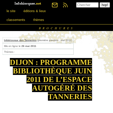
le site
éditions & lieux
classements
thèmes
BROCHURES
Infokiosque des Tanneries
(première parution : mai 2011)
Mis en ligne le
26 mai 2011
Thèmes :
DIJON : PROGRAMME
BIBLIOTHÈQUE JUIN
2011 DE L’ESPACE
AUTOGÉRÉ DES
TANNERIES