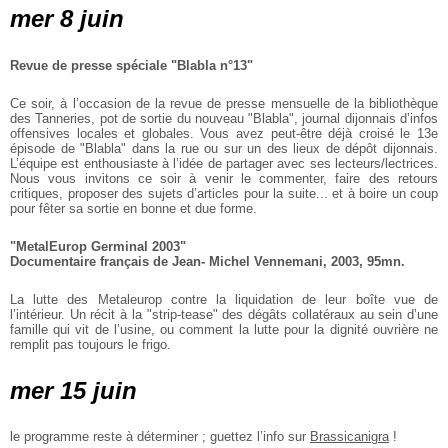
mer 8 juin
Revue de presse spéciale "Blabla n°13"
Ce soir, à l’occasion de la revue de presse mensuelle de la bibliothèque
des Tanneries, pot de sortie du nouveau "Blabla", journal dijonnais d’infos
offensives locales et globales. Vous avez peut-être déjà croisé le 13e
épisode de "Blabla" dans la rue ou sur un des lieux de dépôt dijonnais.
L’équipe est enthousiaste à l’idée de partager avec ses lecteurs/lectrices.
Nous vous invitons ce soir à venir le commenter, faire des retours
critiques, proposer des sujets d’articles pour la suite... et à boire un coup
pour fêter sa sortie en bonne et due forme.
"MetalEurop Germinal 2003"
Documentaire français de Jean- Michel Vennemani, 2003, 95mn.
La lutte des Metaleurop contre la liquidation de leur boîte vue de
l’intérieur. Un récit à la "strip-tease" des dégâts collatéraux au sein d’une
famille qui vit de l’usine, ou comment la lutte pour la dignité ouvrière ne
remplit pas toujours le frigo.
mer 15 juin
le programme reste à déterminer ; guettez l’info sur
Brassicanigra
!