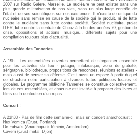
2007 sur Radio Galère, Marseille. Le nucléaire ne peut exister sans une
plus grande militarisation de nos vies, sans un plus large contrôle de
l’état et de ses scientifiques sur nos existences. Il n’existe de critique du
nucléaire sans remise en cause de la société qui le produit, ni de lutte
contre le nucléaire sans lutte contre société. Société nucléaire, projet
ITER, lutte contre la centrale de Chooz à la fin des années 70, gestion de
crise, oppositions et actions, musique... différents sujets pour une
compilation toujours plus d’actualité.
Assemblée des Tanneries
A 19h - Les assemblées ouvertes permettent de s’organiser ensemble
pour les activités du lieu - potager, infokiosque, zone de gratuité,
sérigraphie, bibliothèque, propositions de rencontres, réunions et ateliers -
mais aussi de penser sa défense. C’est aussi un espace à partir duquel
se structure notre participation à diverses luttes politiques locales et
globales. Le programme bibli/ciné Tanneries se constitue collectivement,
lors de ces assemblées, et chacun·e est invité·e à proposer des livres et
films ou la confection d’un repas.
Concert !
A 21h30 - Pas de film cette semaine-ci, mais un concert anarchocrust :
Nux Vomica (Crust, Portland)
De Fatwa’s (Anarchopunk féminin, Amsterdam)
Cavern (Crust metal, Dijon)