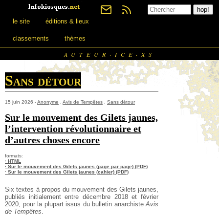
le site
éditions & lieux
classements
thèmes
AUTEUR·ICE·XS
Sans détour
15 juin 2026 -
Anonyme
,
Avis de Tempêtes
,
Sans détour
Sur le mouvement des Gilets jaunes,
l’intervention révolutionnaire et
d’autres choses encore
formats:
· HTML
· Sur le mouvement des Gilets jaunes (page par page) (PDF)
· Sur le mouvement des Gilets jaunes (cahier) (PDF)
Six textes à propos du mouvement des Gilets jaunes,
publiés initialement entre décembre 2018 et février
2020, pour la plupart issus du bulletin anarchiste
Avis
de Tempêtes
.