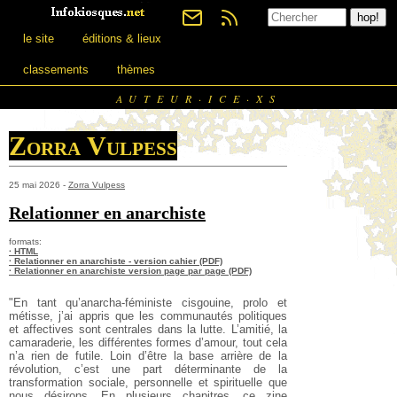
le site
éditions & lieux
classements
thèmes
AUTEUR·ICE·XS
Zorra Vulpess
25 mai 2026 -
Zorra Vulpess
Relationner en anarchiste
formats:
· HTML
· Relationner en anarchiste - version cahier (PDF)
· Relationner en anarchiste version page par page (PDF)
"En tant qu’anarcha-féministe cisgouine, prolo et
métisse, j’ai appris que les communautés politiques
et affectives sont centrales dans la lutte. L’amitié, la
camaraderie, les différentes formes d’amour, tout cela
n’a rien de futile. Loin d’être la base arrière de la
révolution, c’est une part déterminante de la
transformation sociale, personnelle et spirituelle que
nous désirons. En plusieurs chapitres, ce zine