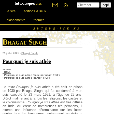
le site
éditions & lieux
classements
thèmes
AUTEUR·ICE·XS
Bhagat Singh
25 juillet 2025 -
Bhagat Singh
Pourquoi je suis athée
formats:
· HTML
· Pourquoi je suis athée (page par page) (PDF)
· Pourquoi je suis athée (cahier) (PDF)
Le texte
Pourquoi je suis athée
a été écrit en prison
en 1930 par
Bhagat Singh, qui fut condamné à mort
puis exécuté le 23 mars 1931, à l’âge de 23 ans.
Brûlot malmenant à la fois les religions, les castes et
le colonialisme,
Pourquoi je suis athée
est très diffusé
en Inde. Au cœur de nombreuses récupérations, il
exerce une influence déterminante sur les luttes
contre tous les fanatismes, notamment en Asie et