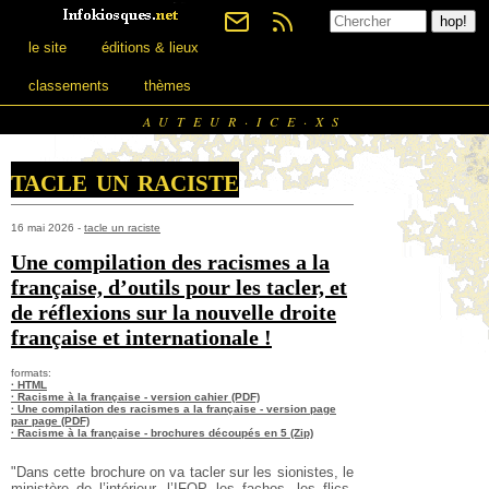
le site
éditions & lieux
classements
thèmes
AUTEUR·ICE·XS
tacle un raciste
16 mai 2026 -
tacle un raciste
Une compilation des racismes a la
française, d’outils pour les tacler, et
de réflexions sur la nouvelle droite
française et internationale !
formats:
· HTML
· Racisme à la française - version cahier (PDF)
· Une compilation des racismes a la française - version page
par page (PDF)
· Racisme à la française - brochures découpés en 5 (Zip)
"Dans cette brochure on va tacler sur les sionistes, le
ministère de l’intérieur, l’IFOP, les fachos, les flics,