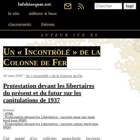
le site
éditions & lieux
classements
thèmes
AUTEUR·ICE·XS
Un « Incontrôlé » de la
Colonne de Fer
18 mars 2007 -
Un « Incontrôlé » de la Colonne de Fer
Protestation devant les libertaires
du présent et du futur sur les
capitulations de 1937
formats:
· HTML
· Protestation devant les Libertaires - version page par page
bord long (PDF)
· Protestation devant les Libertaires - version cahier bord long
(PDF)
Cet appel d’un milicien anarchiste inconnu,