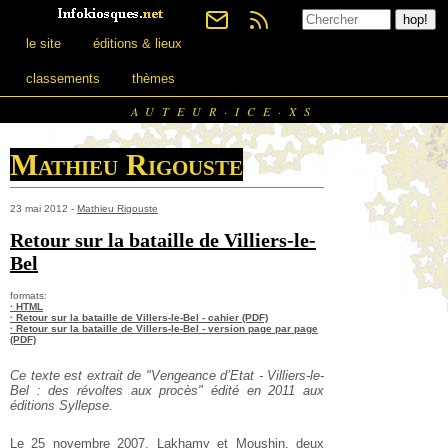
le site
éditions & lieux
classements
thèmes
AUTEUR·ICE·XS
Mathieu Rigouste
23 mai 2012 -
Mathieu Rigouste
Retour sur la bataille de Villiers-le-
Bel
formats:
· HTML
· Retour sur la bataille de Villers-le-Bel - cahier (PDF)
· Retour sur la bataille de Villers-le-Bel - version page par page
(PDF)
Ce texte est extrait de "Vengeance d’Etat - Villiers-le-
Bel : des révoltes aux procès" édité en 2011 aux
éditions Syllepse.
Le 25 novembre 2007, Lakhamy et Moushin, deux