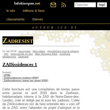
le site
éditions & lieux
classements
thèmes
AUTEUR·ICE·XS
Zadresist
11 mai 2018 -
anonymes
,
Hors pistes
,
Hypothèses pour le présent
,
J2C
,
l’anti-monde ou rien
,
Marc Georges Klein
,
quelques
dissident-es
,
Zadresist
ZADissidences 1
formats:
· HTML
· Zadissidences (cahier) (PDF)
· Zadissidences (page par page) (PDF)
Cette brochure est une compilation de textes parus
entre janvier et avril 2018 dans le
Zadnews
,
hebdomadaire interne à la ZAD de Notre-Dame-des-
Landes, créé et rédigé par et pour les zadistes. L’idée
de
ZADissidences
est de faire entendre des «
voix off
de la ZAD, entre l’abandon du projet d’aéroport et la