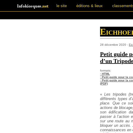
le site
éditions & lieux
classement
Eichhoe
28 décembre 2020 -
Ei
Petit guide p
d’un Tripod
formats:
· HTML
· Petit guide pour la c
· Petit guide pour la c
(PDF)
«
Les tripodes (tr
différents types d’
place. Que ce soit
actions de blocage,
son édification d
passer à l’action 
sur une route au n
bloquer un accès.
connaissances en e