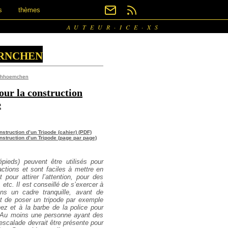
s
thèmes
AUTEUR·ICE·XS
rnchen
chhoernchen
our la construction
e
onstruction d’un Tripode (cahier) (PDF)
onstruction d’un Tripode (page par page)
épieds) peuvent être utilisés pour
actions et sont faciles à mettre en
 pour attirer l’attention, pour des
 etc. Il est conseillé de s’exercer à
ans un cadre tranquille, avant de
et de poser un tripode par exemple
ez et à la barbe de la police pour
 Au moins une personne ayant des
scalade devrait être présente pour