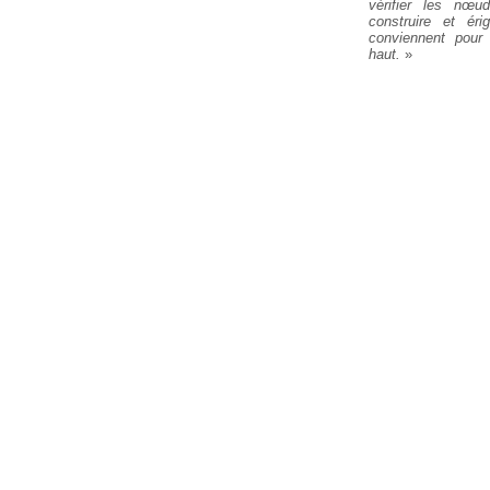
vérifier les nœ
construire et éri
conviennent pour
haut.
»