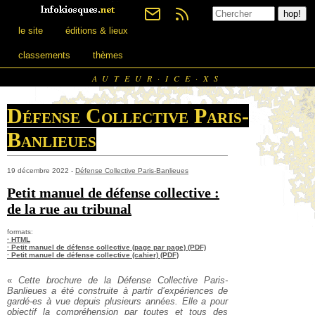
le site
éditions & lieux
classements
thèmes
AUTEUR·ICE·XS
Défense Collective Paris-
Banlieues
19 décembre 2022 -
Défense Collective Paris-Banlieues
Petit manuel de défense collective :
de la rue au tribunal
formats:
· HTML
· Petit manuel de défense collective (page par page) (PDF)
· Petit manuel de défense collective (cahier) (PDF)
«
Cette brochure de la Défense Collective Paris-
Banlieues a été construite à partir d’expériences de
gardé-es à vue depuis plusieurs années. Elle a pour
objectif la compréhension par toutes et tous des