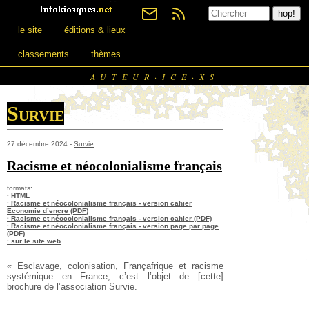
le site
éditions & lieux
classements
thèmes
AUTEUR·ICE·XS
Survie
27 décembre 2024 -
Survie
Racisme et néocolonialisme français
formats:
· HTML
· Racisme et néocolonialisme français - version cahier
Economie d’encre (PDF)
· Racisme et néocolonialisme français - version cahier (PDF)
· Racisme et néocolonialisme français - version page par page
(PDF)
· sur le site web
« Esclavage, colonisation, Françafrique et racisme
systémique en France, c’est l’objet de [cette]
brochure de l’association Survie.