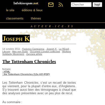
le site
éditions & lieux
classements
thèmes
AUTEUR·ICE·XS
Joseph K
14 octobre 2011 -
Federico Campagna
,
Joseph K
,
Le Réveil
,
Libcom
,
Max von Sudo
,
Occupied London collective
,
Workers
Solidarity Movement
,
Zanzara athée
The Tottenham Chronicles
formats:
· HTML
· the Tottenham Chronicles [12p A3] (PDF)
Les
Tottenham Chronicles
, c’est un recueil de textes
qui viennent, pour la plupart d’entre eux, d’Angleterre.
S’y trouvent aussi bien des témoignages à chaud que
des analyses présentées avec un peu plus de recul.
Au sommaire :