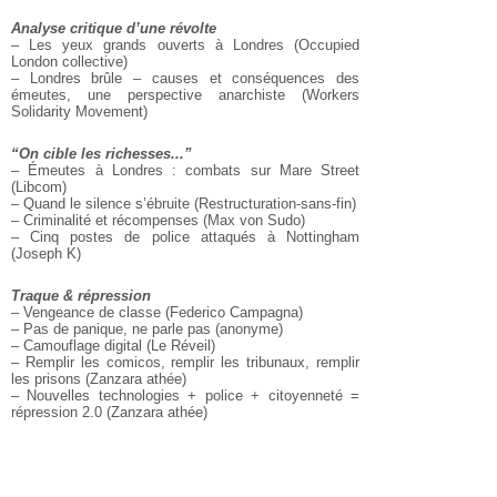
Analyse critique d’une révolte
– Les yeux grands ouverts à Londres (Occupied
London collective)
– Londres brûle – causes et conséquences des
émeutes, une perspective anarchiste (Workers
Solidarity Movement)
“On cible les richesses...”
– Émeutes à Londres : combats sur Mare Street
(Libcom)
– Quand le silence s’ébruite (Restructuration-sans-fin)
– Criminalité et récompenses (Max von Sudo)
– Cinq postes de police attaqués à Nottingham
(Joseph K)
Traque & répression
– Vengeance de classe (Federico Campagna)
– Pas de panique, ne parle pas (anonyme)
– Camouflage digital (Le Réveil)
– Remplir les comicos, remplir les tribunaux, remplir
les prisons (Zanzara athée)
– Nouvelles technologies + police + citoyenneté =
répression 2.0 (Zanzara athée)