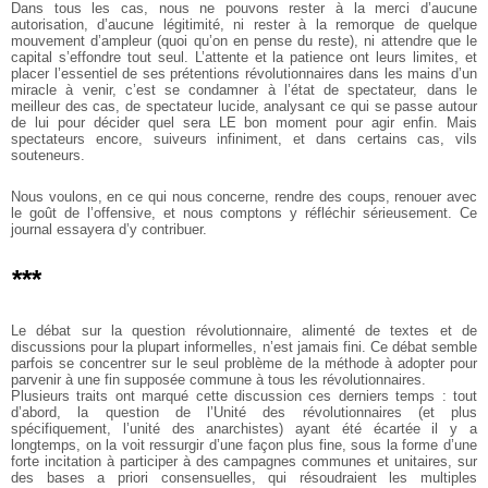
Dans tous les cas, nous ne pouvons rester à la merci d’aucune
autorisation, d’aucune légitimité, ni rester à la remorque de quelque
mouvement d’ampleur (quoi qu’on en pense du reste), ni attendre que le
capital s’effondre tout seul. L’attente et la patience ont leurs limites, et
placer l’essentiel de ses prétentions révolutionnaires dans les mains d’un
miracle à venir, c’est se condamner à l’état de spectateur, dans le
meilleur des cas, de spectateur lucide, analysant ce qui se passe autour
de lui pour décider quel sera LE bon moment pour agir enfin. Mais
spectateurs encore, suiveurs infiniment, et dans certains cas, vils
souteneurs.
Nous voulons, en ce qui nous concerne, rendre des coups, renouer avec
le goût de l’offensive, et nous comptons y réfléchir sérieusement. Ce
journal essayera d’y contribuer.
***
Le débat sur la question révolutionnaire, alimenté de textes et de
discussions pour la plupart informelles, n’est jamais fini. Ce débat semble
parfois se concentrer sur le seul problème de la méthode à adopter pour
parvenir à une fin supposée commune à tous les révolutionnaires.
Plusieurs traits ont marqué cette discussion ces derniers temps : tout
d’abord, la question de l’Unité des révolutionnaires (et plus
spécifiquement, l’unité des anarchistes) ayant été écartée il y a
longtemps, on la voit ressurgir d’une façon plus fine, sous la forme d’une
forte incitation à participer à des campagnes communes et unitaires, sur
des bases a priori consensuelles, qui résoudraient les multiples