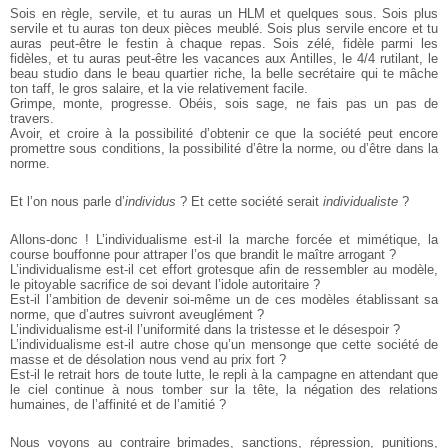
Sois en règle, servile, et tu auras un HLM et quelques sous. Sois plus
servile et tu auras ton deux pièces meublé. Sois plus servile encore et tu
auras peut-être le festin à chaque repas. Sois zélé, fidèle parmi les
fidèles, et tu auras peut-être les vacances aux Antilles, le 4/4 rutilant, le
beau studio dans le beau quartier riche, la belle secrétaire qui te mâche
ton taff, le gros salaire, et la vie relativement facile.
Grimpe, monte, progresse. Obéis, sois sage, ne fais pas un pas de
travers.
Avoir, et croire à la possibilité d’obtenir ce que la société peut encore
promettre sous conditions, la possibilité d’être la norme, ou d’être dans la
norme.
Et l’on nous parle d’
individus
? Et cette société serait
individualiste
?
Allons-donc ! L’individualisme est-il la marche forcée et mimétique, la
course bouffonne pour attraper l’os que brandit le maître arrogant ?
L’individualisme est-il cet effort grotesque afin de ressembler au modèle,
le pitoyable sacrifice de soi devant l’idole autoritaire ?
Est-il l’ambition de devenir soi-même un de ces modèles établissant sa
norme, que d’autres suivront aveuglément ?
L’individualisme est-il l’uniformité dans la tristesse et le désespoir ?
L’individualisme est-il autre chose qu’un mensonge que cette société de
masse et de désolation nous vend au prix fort ?
Est-il le retrait hors de toute lutte, le repli à la campagne en attendant que
le ciel continue à nous tomber sur la tête, la négation des relations
humaines, de l’affinité et de l’amitié ?
Nous voyons au contraire brimades, sanctions, répression, punitions,