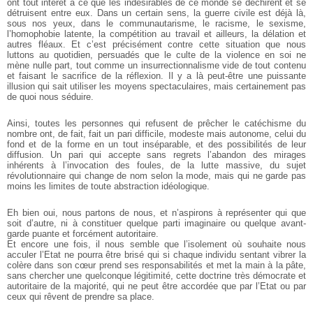
ont tout intérêt à ce que les indésirables de ce monde se déchirent et se
détruisent entre eux. Dans un certain sens, la guerre civile est déjà là,
sous nos yeux, dans le communautarisme, le racisme, le sexisme,
l’homophobie latente, la compétition au travail et ailleurs, la délation et
autres fléaux. Et c’est précisément contre cette situation que nous
luttons au quotidien, persuadés que le culte de la violence en soi ne
mène nulle part, tout comme un insurrectionnalisme vide de tout contenu
et faisant le sacrifice de la réflexion. Il y a là peut-être une puissante
illusion qui sait utiliser les moyens spectaculaires, mais certainement pas
de quoi nous séduire.
Ainsi, toutes les personnes qui refusent de prêcher le catéchisme du
nombre ont, de fait, fait un pari difficile, modeste mais autonome, celui du
fond et de la forme en un tout inséparable, et des possibilités de leur
diffusion. Un pari qui accepte sans regrets l’abandon des mirages
inhérents à l’invocation des foules, de la lutte massive, du sujet
révolutionnaire qui change de nom selon la mode, mais qui ne garde pas
moins les limites de toute abstraction idéologique.
Eh bien oui, nous partons de nous, et n’aspirons à représenter qui que
soit d’autre, ni à constituer quelque parti imaginaire ou quelque avant-
garde puante et forcément autoritaire.
Et encore une fois, il nous semble que l’isolement où souhaite nous
acculer l’Etat ne pourra être brisé qui si chaque individu sentant vibrer la
colère dans son cœur prend ses responsabilités et met la main à la pâte,
sans chercher une quelconque légitimité, cette doctrine très démocrate et
autoritaire de la majorité, qui ne peut être accordée que par l’Etat ou par
ceux qui rêvent de prendre sa place.