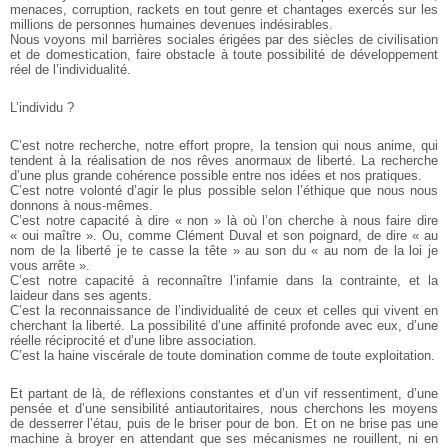
menaces, corruption, rackets en tout genre et chantages exercés sur les
millions de personnes humaines devenues indésirables.
Nous voyons mil barrières sociales érigées par des siècles de civilisation
et de domestication, faire obstacle à toute possibilité de développement
réel de l’individualité.
L’individu ?
C’est notre recherche, notre effort propre, la tension qui nous anime, qui
tendent à la réalisation de nos rêves anormaux de liberté. La recherche
d’une plus grande cohérence possible entre nos idées et nos pratiques.
C’est notre volonté d’agir le plus possible selon l’éthique que nous nous
donnons à nous-mêmes.
C’est notre capacité à dire « non » là où l’on cherche à nous faire dire
« oui maître ». Ou, comme Clément Duval et son poignard, de dire « au
nom de la liberté je te casse la tête » au son du « au nom de la loi je
vous arrête ».
C’est notre capacité à reconnaître l’infamie dans la contrainte, et la
laideur dans ses agents.
C’est la reconnaissance de l’individualité de ceux et celles qui vivent en
cherchant la liberté. La possibilité d’une affinité profonde avec eux, d’une
réelle réciprocité et d’une libre association.
C’est la haine viscérale de toute domination comme de toute exploitation.
Et partant de là, de réflexions constantes et d’un vif ressentiment, d’une
pensée et d’une sensibilité antiautoritaires, nous cherchons les moyens
de desserrer l’étau, puis de le briser pour de bon. Et on ne brise pas une
machine à broyer en attendant que ses mécanismes ne rouillent, ni en