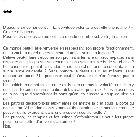
***
D’aucuns se demandent : « La servitude volontaire est-elle une réalité ? »
On crie à l’outrage.
Posons les choses autrement : ce monde doit être subverti ; très bien.
Ce monde peut-il être renversé en respectant son propre fonctionnement,
en suivant sa marche vers le néant durable, selon sa logique ?
L’élève peut-il faire trébucher son prof sans lui faire un croche-patte, sans
disposer des pièges sur son chemin, sans scier les pieds de sa chaise ?
Le prisonnier peut-il s’évader sans chercher une brèche dans la
surveillance carcérale ? Sans prendre le dessus sur les mâtons, sans
creuser un tunnel ? Le prisonnier peut-il s’évader s’il n’en éprouve pas le
désir ?
Les soldats rendront-ils les armes s’ils n’en ont pas la volonté, ou s’ils n’y
sont pas forcés par une situation défavorable pour eux ?
Les proxénètes
de la politique disparaîtront-ils sans qu’on les chasse à coup de pied au
cul ?
Les patrons décideront-ils eux-mêmes de mettre la clef sous la porte du
capitalisme ?
Les dominants voudront-ils abandonner miraculeusement le
pouvoir qu’ils exercent, sans une pression sociale réelle ?
Les prisons, les temples et les usines s’effondreront-ils sous leur propre
poids, sous l’effet d’un vent d’automne ?
Non.