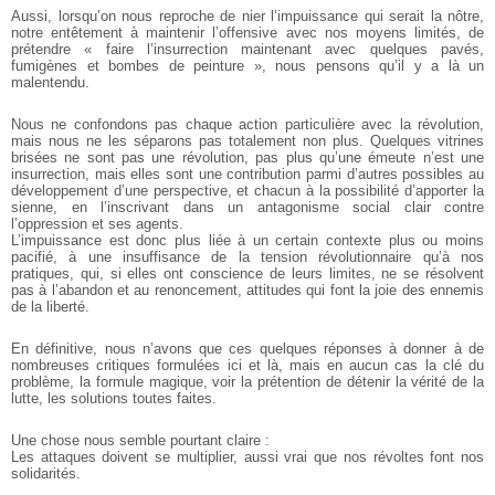
Aussi, lorsqu’on nous reproche de nier l’impuissance qui serait la nôtre,
notre entêtement à maintenir l’offensive avec nos moyens limités, de
prétendre « faire l’insurrection maintenant avec quelques pavés,
fumigènes et bombes de peinture », nous pensons qu’il y a là un
malentendu.
Nous ne confondons pas chaque action particulière avec la révolution,
mais nous ne les séparons pas totalement non plus. Quelques vitrines
brisées ne sont pas une révolution, pas plus qu’une émeute n’est une
insurrection, mais elles sont une contribution parmi d’autres possibles au
développement d’une perspective, et chacun à la possibilité d’apporter la
sienne, en l’inscrivant dans un antagonisme social clair contre
l’oppression et ses agents.
L’impuissance est donc plus liée à un certain contexte plus ou moins
pacifié, à une insuffisance de la tension révolutionnaire qu’à nos
pratiques, qui, si elles ont conscience de leurs limites, ne se résolvent
pas à l’abandon et au renoncement, attitudes qui font la joie des ennemis
de la liberté.
En définitive, nous n’avons que ces quelques réponses à donner à de
nombreuses critiques formulées ici et là, mais en aucun cas la clé du
problème, la formule magique, voir la prétention de détenir la vérité de la
lutte, les solutions toutes faites.
Une chose nous semble pourtant claire :
Les attaques doivent se multiplier, aussi vrai que nos révoltes font nos
solidarités.