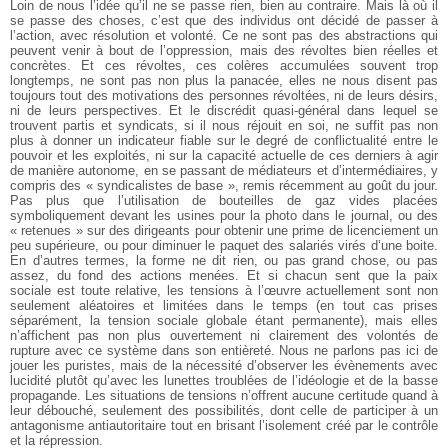
Loin de nous l’idée qu’il ne se passe rien, bien au contraire. Mais là où il
se passe des choses, c’est que des individus ont décidé de passer à
l’action, avec résolution et volonté. Ce ne sont pas des abstractions qui
peuvent venir à bout de l’oppression, mais des révoltes bien réelles et
concrètes. Et ces révoltes, ces colères accumulées souvent trop
longtemps, ne sont pas non plus la panacée, elles ne nous disent pas
toujours tout des motivations des personnes révoltées, ni de leurs désirs,
ni de leurs perspectives. Et le discrédit quasi-général dans lequel se
trouvent partis et syndicats, si il nous réjouit en soi, ne suffit pas non
plus à donner un indicateur fiable sur le degré de conflictualité entre le
pouvoir et les exploités, ni sur la capacité actuelle de ces derniers à agir
de manière autonome, en se passant de médiateurs et d’intermédiaires, y
compris des « syndicalistes de base », remis récemment au goût du jour.
Pas plus que l’utilisation de bouteilles de gaz vides placées
symboliquement devant les usines pour la photo dans le journal, ou des
« retenues » sur des dirigeants pour obtenir une prime de licenciement un
peu supérieure, ou pour diminuer le paquet des salariés virés d’une boite.
En d’autres termes, la forme ne dit rien, ou pas grand chose, ou pas
assez, du fond des actions menées. Et si chacun sent que la paix
sociale est toute relative, les tensions à l’œuvre actuellement sont non
seulement aléatoires et limitées dans le temps (en tout cas prises
séparément, la tension sociale globale étant permanente), mais elles
n’affichent pas non plus ouvertement ni clairement des volontés de
rupture avec ce système dans son entièreté. Nous ne parlons pas ici de
jouer les puristes, mais de la nécessité d’observer les évènements avec
lucidité plutôt qu’avec les lunettes troublées de l’idéologie et de la basse
propagande. Les situations de tensions n’offrent aucune certitude quand à
leur débouché, seulement des possibilités, dont celle de participer à un
antagonisme antiautoritaire tout en brisant l’isolement créé par le contrôle
et la répression.