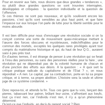
Pour en revenir aux faits, nous disions que deux grandes « tendances »,
ou plutôt deux grandes questions se sont trouvées interrogées,
développées et critiquées : la question individuelle et la question de
l’offensive.
Si ces thèmes ne sont pas nouveaux, et qu’ils soulèvent encore les
passions, c’est qu’ils sont sensibles au plus haut point, et que faire
l’impasse sur eux lorsque l’on parle de lutte pour la liberté semble pour le
moins absurde.
Il est bien difficile pour nous d’envisager une révolution sociale si on la
conçoit comme une sorte de mouvement quasi-mécanique mettant à
l’œuvre des forces obscures et mystérieuses, indéchiffrables pour le
commun des mortels, exceptés les quelques rares privilégiés ayant tout
compris du matérialisme historique et qui, du haut de leur Q.G., auraient
saisi à peu près tout.
En d’autres termes, il est étrange de penser à une révolution qui se ferait
à l’insu des personnes, ou sans des personnes réelles pour la faire ; une
révolution qui ne dépendrait pas de la volonté humaine de chacun et
d’une jonction des efforts aux désirs.
A la question : « A quoi sert la
critique pratique radicale du capitalisme et de l’Etat ? », on nous
répondrait « A rien. Le capital, par sa contradiction, porte en lui sa propre
critique, et à terme, sa propre abolition. L’histoire sera la seule et ultime
juge de ce système condamné. »
Donc repose-toi, et attends la fin. Tous ces gens que tu vois, lançant des
pierres, tabassant leur patron, brûlant leur usine, s’affrontant aux keufs,
tout ça n’est rien, car l’individu n’est rien, il n’y a qu’un phénomène
déterminé.
Qu’est-ce que l’individu, en deçà du rapport social ? Rien.