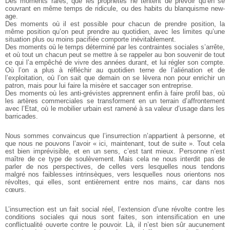
Des moments rares, que les prophètes ne tentent de prévoir qu’en se
couvrant en même temps de ridicule, ou des habits du blanquisme new-
age.
Des moments où il est possible pour chacun de prendre position, la
même position qu’on peut prendre au quotidien, avec les limites qu’une
situation plus ou moins pacifiée comporte inévitablement.
Des moments où le temps déterminé par les contraintes sociales s’arrête,
et où tout un chacun peut se mettre à se rappeler au bon souvenir de tout
ce qui l’a empêché de vivre des années durant, et lui régler son compte.
Où l’on a plus à réfléchir au quotidien terne de l’aliénation et de
l’exploitation, où l’on sait que demain on se lèvera non pour enrichir un
patron, mais pour lui faire la misère et saccager son entreprise.
Des moments où les anti-grévistes apprennent enfin à faire profil bas, où
les artères commerciales se transforment en un terrain d’affrontement
avec l’Etat, où le mobilier urbain est ramené à sa valeur d’usage dans les
barricades.
Nous sommes convaincus que l’insurrection n’appartient à personne, et
que nous ne pouvons l’avoir « ici, maintenant, tout de suite ». Tout cela
est bien imprévisible, et en un sens, c’est tant mieux. Personne n’est
maître de ce type de soulèvement. Mais cela ne nous interdit pas de
parler de nos perspectives, de celles vers lesquelles nous tendons
malgré nos faiblesses intrinsèques, vers lesquelles nous orientons nos
révoltes, qui elles, sont entièrement entre nos mains, car dans nos
cœurs.
L’insurrection est un fait social réel, l’extension d’une révolte contre les
conditions sociales qui nous sont faites, son intensification en une
conflictualité ouverte contre le pouvoir. Là, il n’est bien sûr aucunement