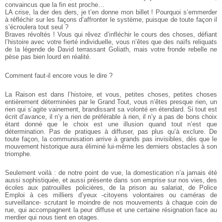
convaincus que la fin est proche…
LA crise, la der des ders, je t’en donne mon billet ! Pourquoi s’emmerder
à réfléchir sur les façons d’affronter le système, puisque de toute façon il
s’écroulera tout seul ?
Braves révoltés ! Vous qui rêvez d’infléchir le cours des choses, défiant
l’histoire avec votre fierté individuelle, vous n’êtes que des naïfs reliquats
de la légende de David terrassant Goliath, mais votre fronde rebelle ne
pèse pas bien lourd en réalité.
Comment faut-il encore vous le dire ?
La Raison est dans l’histoire, et vous, petites choses, petites choses
entièrement déterminées par le Grand Tout, vous n’êtes presque rien, un
rien qui s’agite vainement, brandissant sa volonté en étendard.
Si tout est
écrit d’avance, il n’y a rien de préférable à rien, il n’y a pas de bons choix
étant donné que le choix est une illusion quand tout n’est que
détermination. Pas de pratiques à diffuser, pas plus qu’à exclure. De
toute façon, la communisation arrive à grands pas invisibles, dés que le
mouvement historique aura éliminé lui-même les derniers obstacles à son
triomphe.
Seulement voilà : de notre point de vue, la domestication n’a jamais été
aussi sophistiquée, et aussi présente dans son emprise sur nos vies, des
écoles aux patrouilles policières, de la prison au salariat, de Police
Emploi à ces milliers d’yeux -citoyens volontaires ou caméras de
surveillance- scrutant le moindre de nos mouvements à chaque coin de
rue, qui accompagnent la peur diffuse et une certaine résignation face au
merdier qui nous tient en otages.