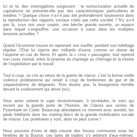
Ici et là, des interrogations surgissent : la restructuration actuelle du
capitalisme ne présente-elle pas des caractéristiques particulières et
inédites ? Quelque chose n’a-t-il pas été profondément bouleversé dans
la reproduction des rapports sociaux créés par cette société ? N’y a-t-il
pas là, sous nos yeux surpris, une brèche grande ouverte, un espace
dans lequel s’engouffrer, une occasion à saisir dans les multiples
tensions actuelles ?
Quand l’économie tousse en reprenant son souffle, pendant son toilettage
régulier, l’Etat lui injecte des milliards d’euros comme on donne de
l’aspirine en cas de fièvre. Et après la « crise » passagère, tout reprend
son cours normal, entre la tyrannie du chantage au chômage et la misère
de l’exploitation par le travail.
Tout à coup, on crie au retour de la guerre de classe, c’est la bonne vieille
violence prolétarienne qui renaît à coup de bonbonnes de gaz et de
séquestrations de dirigeants. N’en doutez pas, la bourgeoisie tremble
devant le soulèvement qui arrive (sic).
Vous aviez enterré le sujet révolutionnaire, ô incrédules, le voici qui
revient par la grande porte de l’histoire, de Clairoix aux usines de
Pyeontaek en Corée. Beaucoup attendaient ce moment avec anxiété, les
pieds frétillants dans les starting blocs de la grande mobilisation sociale
de masse. Les prolétaires y vont, alors on peut suivre !
Nous pouvons d’ores et déjà creuser des fosses communes sous les
fenêtres de la Bourse, ces tarés de traders s’y jetteront d’eux-mêmes,