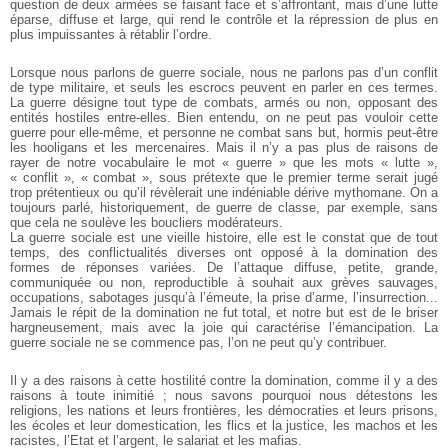
question de deux armées se faisant face et s’affrontant, mais d’une lutte
éparse, diffuse et large, qui rend le contrôle et la répression de plus en
plus impuissantes à rétablir l’ordre.
Lorsque nous parlons de guerre sociale, nous ne parlons pas d’un conflit
de type militaire, et seuls les escrocs peuvent en parler en ces termes.
La guerre désigne tout type de combats, armés ou non, opposant des
entités hostiles entre-elles. Bien entendu, on ne peut pas vouloir cette
guerre pour elle-même, et personne ne combat sans but, hormis peut-être
les hooligans et les mercenaires. Mais il n’y a pas plus de raisons de
rayer de notre vocabulaire le mot « guerre » que les mots « lutte »,
« conflit », « combat », sous prétexte que le premier terme serait jugé
trop prétentieux ou qu’il révèlerait une indéniable dérive mythomane. On a
toujours parlé, historiquement, de guerre de classe, par exemple, sans
que cela ne soulève les boucliers modérateurs.
La guerre sociale est une vieille histoire, elle est le constat que de tout
temps, des conflictualités diverses ont opposé à la domination des
formes de réponses variées. De l’attaque diffuse, petite, grande,
communiquée ou non, reproductible à souhait aux grèves sauvages,
occupations, sabotages jusqu’à l’émeute, la prise d’arme, l’insurrection...
Jamais le répit de la domination ne fut total, et notre but est de le briser
hargneusement, mais avec la joie qui caractérise l’émancipation. La
guerre sociale ne se commence pas, l’on ne peut qu’y contribuer.
Il y a des raisons à cette hostilité contre la domination, comme il y a des
raisons à toute inimitié ; nous savons pourquoi nous détestons les
religions, les nations et leurs frontières, les démocraties et leurs prisons,
les écoles et leur domestication, les flics et la justice, les machos et les
racistes, l’Etat et l’argent, le salariat et les mafias.