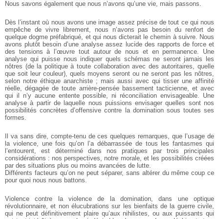
Nous savons également que nous n’avons qu’une vie, mais passons.
Dès l’instant où nous avons une image assez précise de tout ce qui nous
empêche de vivre librement, nous n’avons pas besoin du renfort de
quelque dogme préfabriqué, et qui nous dicterait le chemin à suivre.
Nous
avons plutôt besoin d’une analyse assez lucide des rapports de force et
des tensions à l’œuvre tout autour de nous et en permanence. Une
analyse qui puisse nous indiquer quels schémas ne seront jamais les
nôtres (de la politique à toute collaboration avec des autoritaires, quelle
que soit leur couleur), quels moyens seront ou ne seront pas les nôtres,
selon notre éthique anarchiste ; mais aussi avec qui tisser une affinité
réelle, dégagée de toute arrière-pensée bassement tacticienne, et avec
qui il n’y aucune entente possible, ni réconciliation envisageable.
Une
analyse à partir de laquelle nous puissions envisager quelles sont nos
possibilités concrètes d’offensive contre la domination sous toutes ses
formes.
Il va sans dire, compte-tenu de ces quelques remarques, que l’usage de
la violence, une fois qu’on l’a débarrassée de tous les fantasmes qui
l’entourent, est déterminé dans nos pratiques par trois principales
considérations : nos perspectives, notre morale, et les possibilités créées
par des situations plus ou moins avancées de lutte.
Différents facteurs qu’on ne peut séparer, sans altérer du même coup ce
pour quoi nous nous battons.
Violence contre la violence de la domination, dans une optique
révolutionnaire, et non élucubrations sur les bienfaits de la guerre civile,
qui ne peut définitivement plaire qu’aux nihilistes, ou aux puissants qui