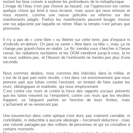
restant les bras croisés à explorer les profondeurs de la métaphysique.
L’image de l’étau n’est pas choisie au hasard, car l’oppression est certes
quelque chose qui tend à nous écraser, mais aussi qui nous entoure et
nous enserre, comme une nasse policière se referme sur des
manifestants piégés. Parfois les manifestants peuvent bouger, trouver
une rue adjacente par laquelle se retirer. Mais la retraite n’est jamais que
provisoire.
Il n’y a pas de « zone libre » ou libérée sur cette terre, pas d’espace ni
d’individu en-dehors. On peut se sentir « libre dans sa tête », mais ça ne
change pas grand-chose en réalité. Le flic viendra vous chercher à l’heure
venue, les radiations nucléaires et les OGM viendront jusqu’à vous, la loi
ne vous oubliera pas, et l’illusion de l’extériorité ne tiendra pas plus d’une
seconde.
Nous sommes dedans, nous sommes des individus dans la mêlée, et
c’est de là que part notre révolte, c’est dans cet environnement que nous
prenons part aux luttes contre l’existant, en tentant de faire sauter les
murs, idéologiques et matériels, qui nous emprisonnent.
C’est contre ces murs et contre la force des rapports sociaux présents
que les luttes meurent ou l’emportent, contre ces murs que les révoltes
frappent, se fatiguent parfois en fonction de leurs limites, mais
s’acharnent et ne renoncent pas.
Une insurrection dans cette optique n’est donc pas vraiment cernable, ni
contrôlable, ni réductible à aucune idéologie – forcément réductrice - mais
une volonté partagée par des milliers de personnes et qui se cristallise à
certains moments.