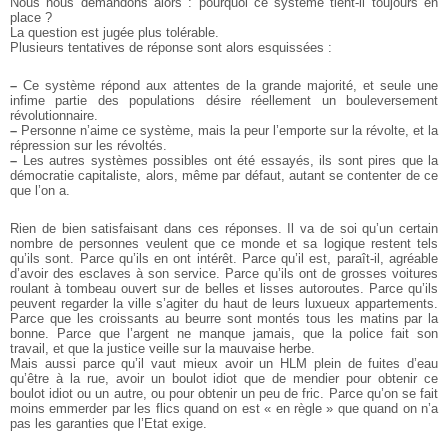
Nous nous demandons alors : pourquoi ce système tient-il toujours en
place ?
La question est jugée plus tolérable.
Plusieurs tentatives de réponse sont alors esquissées :
–
Ce système répond aux attentes de la grande majorité, et seule une
infime partie des populations désire réellement un bouleversement
révolutionnaire.
–
Personne n’aime ce système, mais la peur l’emporte sur la révolte, et la
répression sur les révoltés.
–
Les autres systèmes possibles ont été essayés, ils sont pires que la
démocratie capitaliste, alors, même par défaut, autant se contenter de ce
que l’on a.
Rien de bien satisfaisant dans ces réponses. Il va de soi qu’un certain
nombre de personnes veulent que ce monde et sa logique restent tels
qu’ils sont. Parce qu’ils en ont intérêt. Parce qu’il est, paraît-il, agréable
d’avoir des esclaves à son service. Parce qu’ils ont de grosses voitures
roulant à tombeau ouvert sur de belles et lisses autoroutes. Parce qu’ils
peuvent regarder la ville s’agiter du haut de leurs luxueux appartements.
Parce que les croissants au beurre sont montés tous les matins par la
bonne. Parce que l’argent ne manque jamais, que la police fait son
travail, et que la justice veille sur la mauvaise herbe.
Mais aussi parce qu’il vaut mieux avoir un HLM plein de fuites d’eau
qu’être à la rue, avoir un boulot idiot que de mendier pour obtenir ce
boulot idiot ou un autre, ou pour obtenir un peu de fric. Parce qu’on se fait
moins emmerder par les flics quand on est « en règle » que quand on n’a
pas les garanties que l’Etat exige.