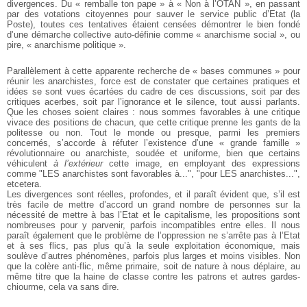
divergences.
Du « remballe ton pape » à « Non à l’OTAN », en passant
par des votations citoyennes pour sauver le service public d’Etat (la
Poste), toutes ces tentatives étaient censées démontrer le bien fondé
d’une démarche collective auto-définie comme « anarchisme social », ou
pire, « anarchisme politique ».
Parallèlement à cette apparente recherche de « bases communes » pour
réunir les anarchistes, force est de constater que certaines pratiques et
idées se sont vues écartées du cadre de ces discussions, soit par des
critiques acerbes, soit par l’ignorance et le silence, tout aussi parlants.
Que les choses soient claires : nous sommes favorables à une critique
vivace des positions de chacun, que cette critique prenne les gants de la
politesse ou non. Tout le monde ou presque, parmi les premiers
concernés, s’accorde à réfuter l’existence d’une « grande famille »
révolutionnaire ou anarchiste, soudée et uniforme, bien que certains
véhiculent
à l’extérieur
cette image, en employant des expressions
comme "LES anarchistes sont favorables à...", "pour LES anarchistes...",
etcetera.
Les divergences sont réelles, profondes, et il paraît évident que, s’il est
très facile de mettre d’accord un grand nombre de personnes sur la
nécessité de mettre à bas l’Etat et le capitalisme, les propositions sont
nombreuses pour y parvenir, parfois incompatibles entre elles. Il nous
paraît également que le problème de l’oppression ne s’arrête pas à l’Etat
et à ses flics, pas plus qu’à la seule exploitation économique, mais
soulève d’autres phénomènes, parfois plus larges et moins visibles.
Non
que la colère anti-flic, même primaire, soit de nature à nous déplaire, au
même titre que la haine de classe contre les patrons et autres gardes-
chiourme, cela va sans dire.