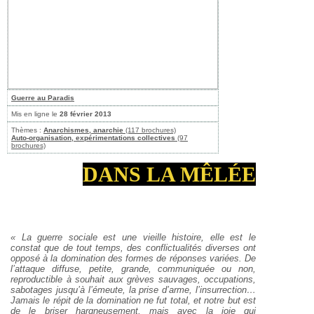
Guerre au Paradis
Mis en ligne le
28 février 2013
Thèmes :
Anarchismes, anarchie
(117 brochures)
Auto-organisation, expérimentations collectives
(97
brochures)
DANS LA MÊLÉE
« La guerre sociale est une vieille histoire, elle est le
constat que de tout temps, des conflictualités diverses ont
opposé à la domination des formes de réponses variées. De
l’attaque diffuse, petite, grande, communiquée ou non,
reproductible à souhait aux grèves sauvages, occupations,
sabotages jusqu’à l’émeute, la prise d’arme, l’insurrection…
Jamais le répit de la domination ne fut total, et notre but est
de le briser hargneusement, mais avec la joie qui