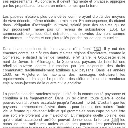
ses représentants. Au contraire, il devint fragmenté et privatisé, approprié
par les propriétaires fonciers en même temps que la terre.
Les pauvres n’étaient plus considérés comme ayant droit à des moyens
de vivre décents, même réduits au minimum. En conséquence, ils étaient
dans l’obligation d’accomplir un travail salarié pour des salaires qui ne
leur procuraient même pas un revenu de subsistance
[
136
]
. La
communauté organique était détruite et les individus devinrent comme
des atomes – séparés et non plus reliés par des obligations mutuelles.
Dans beaucoup d’endroits, les paysans résistèrent
[
137
]
. Il y eut des
émeutes contre les clôtures dans maintes régions d’Angleterre, comme le
Somerset, le district lainier de Taunton, le Wiltshire, le Gloucester et le
nord du Devon. En Allemagne, la Guerre des paysans de 1525 fut une
rébellion ouverte contre l’usurpation par les seigneurs des droits
communaux traditionnellement attribués aux paysans. Dans les années
1630, en Angleterre, les habitants des marécages détruisirent les
équipements de drainage. Le problème des clôtures fut un des nombreux
enjeux sous-jacents de la guerre civile anglaise.
La persécution des sorcières sapa l’unité de la communauté paysanne et
contribua à sa fragmentation. Dans un tel climat, toute querelle locale
pouvait connaître une escalade jusqu’à l’assaut mortel. D’autant que les
paysans commençaient à vivre dans la peur les uns des autres. Toute
vieille femme qui devenait folle et qui grommelait sous cape pouvait être
une sorcière proférant une malédiction. Et n’importe quelle voisine, dès
qu’elle était accusée et arrêtée, pouvait donner sous la torture
[
138
]
les
noms de ses meilleures amies et de ses parents. Les persécutions