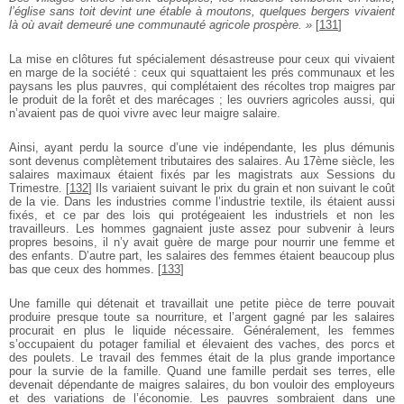
l’église sans toit devint une étable à moutons, quelques bergers vivaient
là où avait demeuré une communauté agricole prospère. »
[
131
]
La mise en clôtures fut spécialement désastreuse pour ceux qui vivaient
en marge de la société : ceux qui squattaient les prés communaux et les
paysans les plus pauvres, qui complétaient des récoltes trop maigres par
le produit de la forêt et des marécages ; les ouvriers agricoles aussi, qui
n’avaient pas de quoi vivre avec leur maigre salaire.
Ainsi, ayant perdu la source d’une vie indépendante, les plus démunis
sont devenus complètement tributaires des salaires. Au 17ème siècle, les
salaires maximaux étaient fixés par les magistrats aux Sessions du
Trimestre.
[
132
]
Ils variaient suivant le prix du grain et non suivant le coût
de la vie. Dans les industries comme l’industrie textile, ils étaient aussi
fixés, et ce par des lois qui protégeaient les industriels et non les
travailleurs. Les hommes gagnaient juste assez pour subvenir à leurs
propres besoins, il n’y avait guère de marge pour nourrir une femme et
des enfants. D’autre part, les salaires des femmes étaient beaucoup plus
bas que ceux des hommes.
[
133
]
Une famille qui détenait et travaillait une petite pièce de terre pouvait
produire presque toute sa nourriture, et l’argent gagné par les salaires
procurait en plus le liquide nécessaire. Généralement, les femmes
s’occupaient du potager familial et élevaient des vaches, des porcs et
des poulets. Le travail des femmes était de la plus grande importance
pour la survie de la famille. Quand une famille perdait ses terres, elle
devenait dépendante de maigres salaires, du bon vouloir des employeurs
et des variations de l’économie. Les pauvres sombraient dans une