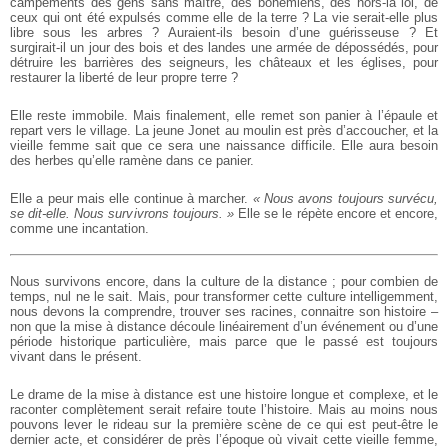
campements des gens sans maître, des bohémiens, des hors-la loi, de
ceux qui ont été expulsés comme elle de la terre ? La vie serait-elle plus
libre sous les arbres ? Auraient-ils besoin d’une guérisseuse ? Et
surgirait-il un jour des bois et des landes une armée de dépossédés, pour
détruire les barrières des seigneurs, les châteaux et les églises, pour
restaurer la liberté de leur propre terre ?
Elle reste immobile. Mais finalement, elle remet son panier à l’épaule et
repart vers le village. La jeune Jonet au moulin est près d’accoucher, et la
vieille femme sait que ce sera une naissance difficile. Elle aura besoin
des herbes qu’elle ramène dans ce panier.
Elle a peur mais elle continue à marcher.
« Nous avons toujours survécu,
se dit-elle. Nous survivrons toujours. »
Elle se le répète encore et encore,
comme une incantation.
Nous survivons encore, dans la culture de la distance ; pour combien de
temps, nul ne le sait. Mais, pour transformer cette culture intelligemment,
nous devons la comprendre, trouver ses racines, connaitre son histoire –
non que la mise à distance découle linéairement d’un événement ou d’une
période historique particulière, mais parce que le passé est toujours
vivant dans le présent.
Le drame de la mise à distance est une histoire longue et complexe, et le
raconter complètement serait refaire toute l’histoire. Mais au moins nous
pouvons lever le rideau sur la première scène de ce qui est peut-être le
dernier acte, et considérer de près l’époque où vivait cette vieille femme,