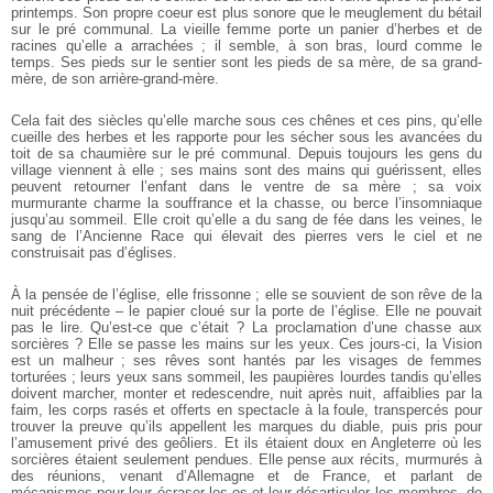
printemps. Son propre coeur est plus sonore que le meuglement du bétail
sur le pré communal. La vieille femme porte un panier d’herbes et de
racines qu’elle a arrachées ; il semble, à son bras, lourd comme le
temps. Ses pieds sur le sentier sont les pieds de sa mère, de sa grand-
mère, de son arrière-grand-mère.
Cela fait des siècles qu’elle marche sous ces chênes et ces pins, qu’elle
cueille des herbes et les rapporte pour les sécher sous les avancées du
toit de sa chaumière sur le pré communal. Depuis toujours les gens du
village viennent à elle ; ses mains sont des mains qui guérissent, elles
peuvent retourner l’enfant dans le ventre de sa mère ; sa voix
murmurante charme la souffrance et la chasse, ou berce l’insomniaque
jusqu’au sommeil. Elle croit qu’elle a du sang de fée dans les veines, le
sang de l’Ancienne Race qui élevait des pierres vers le ciel et ne
construisait pas d’églises.
À la pensée de l’église, elle frissonne ; elle se souvient de son rêve de la
nuit précédente – le papier cloué sur la porte de l’église. Elle ne pouvait
pas le lire. Qu’est-ce que c’était ? La proclamation d’une chasse aux
sorcières ? Elle se passe les mains sur les yeux. Ces jours-ci, la Vision
est un malheur ; ses rêves sont hantés par les visages de femmes
torturées ; leurs yeux sans sommeil, les paupières lourdes tandis qu’elles
doivent marcher, monter et redescendre, nuit après nuit, affaiblies par la
faim, les corps rasés et offerts en spectacle à la foule, transpercés pour
trouver la preuve qu’ils appellent les marques du diable, puis pris pour
l’amusement privé des geôliers. Et ils étaient doux en Angleterre où les
sorcières étaient seulement pendues. Elle pense aux récits, murmurés à
des réunions, venant d’Allemagne et de France, et parlant de
mécanismes pour leur écraser les os et leur désarticuler les membres, de