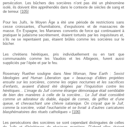
persécution. Les bûchers des sorcières n’ont pas été un phénomène
isolé, ils doivent être appréhendés dans le contexte de siècles de sang et
de terreur.
[
105
]
Pour les Juifs, le Moyen Âge a été une période de restrictions sans
cesse croissantes, d’humiliations, d’expulsions et de massacres de
masse. En Espagne, les Marranes convertis de force qui continuaient à
pratiquer le judaïsme secrètement, étaient torturés par les inquisiteurs et,
s’ils ne se repentaient pas, étaient brûlés comme les sorcières sur le
bûcher.
Les chrétiens hérétiques, pris individuellement ou en tant que
communautés comme les Vaudois et les Albigeois, furent aussi
suppliciés par l’épée et par le feu.
Rosemary Ruether souligne dans
New Woman, New Earth : Sexist
Ideologies and Human Liberation
que
« beaucoup d’idées projetées
ensuite sur les sorcières, comme les orgies nocturnes et les sacrifices
d’enfants, avaient d’abord été dirigées par l’Inquisition contre les
hérétiques... L’image du Juif comme étranger démoniaque était semblable
de bien des manières à celle de la sorcière... Le Juif était considéré
comme un adorateur du diable, équipé de cornes, de griffes et d’une
queue, et chevauchant une chèvre satanique. On croyait que le Juif,
comme la sorcière, volait l’eucharistie et se livrait à d’autres caricatures
blasphématoires des rituels catholiques »
[
106
]
.
Les persécutions des sorcières se sont cependant distinguées de celles
de Juifs et d’hérétiques de plusieurs manières. D’abord elles étaient