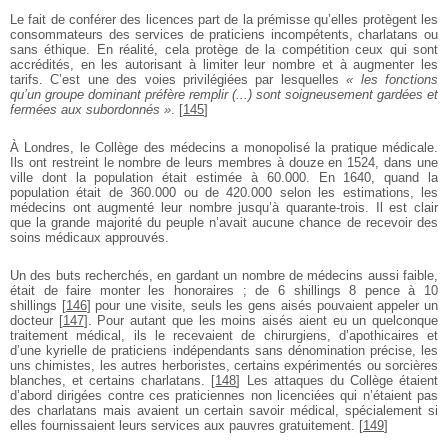
Le fait de conférer des licences part de la prémisse qu’elles protègent les
consommateurs des services de praticiens incompétents, charlatans ou
sans éthique. En réalité, cela protège de la compétition ceux qui sont
accrédités, en les autorisant à limiter leur nombre et à augmenter les
tarifs. C’est une des voies privilégiées par lesquelles
« les fonctions
qu’un groupe dominant préfère remplir (...) sont soigneusement gardées et
fermées aux subordonnés »
.
[
145
]
À Londres, le Collège des médecins a monopolisé la pratique médicale.
Ils ont restreint le nombre de leurs membres à douze en 1524, dans une
ville dont la population était estimée à 60.000. En 1640, quand la
population était de 360.000 ou de 420.000 selon les estimations, les
médecins ont augmenté leur nombre jusqu’à quarante-trois. Il est clair
que la grande majorité du peuple n’avait aucune chance de recevoir des
soins médicaux approuvés.
Un des buts recherchés, en gardant un nombre de médecins aussi faible,
était de faire monter les honoraires ; de 6 shillings 8 pence à 10
shillings
[
146
]
pour une visite, seuls les gens aisés pouvaient appeler un
docteur
[
147
]
. Pour autant que les moins aisés aient eu un quelconque
traitement médical, ils le recevaient de chirurgiens, d’apothicaires et
d’une kyrielle de praticiens indépendants sans dénomination précise, les
uns chimistes, les autres herboristes, certains expérimentés ou sorcières
blanches, et certains charlatans.
[
148
]
Les attaques du Collège étaient
d’abord dirigées contre ces praticiennes non licenciées qui n’étaient pas
des charlatans mais avaient un certain savoir médical, spécialement si
elles fournissaient leurs services aux pauvres gratuitement.
[
149
]