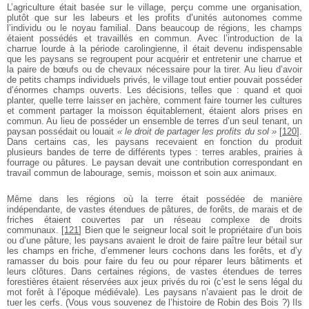
L’agriculture était basée sur le village, perçu comme une organisation,
plutôt que sur les labeurs et les profits d’unités autonomes comme
l’individu ou le noyau familial. Dans beaucoup de régions, les champs
étaient possédés et travaillés en commun. Avec l’introduction de la
charrue lourde à la période carolingienne, il était devenu indispensable
que les paysans se regroupent pour acquérir et entretenir une charrue et
la paire de bœufs ou de chevaux nécessaire pour la tirer. Au lieu d’avoir
de petits champs individuels privés, le village tout entier pouvait posséder
d’énormes champs ouverts. Les décisions, telles que : quand et quoi
planter, quelle terre laisser en jachère, comment faire tourner les cultures
et comment partager la moisson équitablement, étaient alors prises en
commun. Au lieu de posséder un ensemble de terres d’un seul tenant, un
paysan possédait ou louait
« le droit de partager les profits du sol »
[
120
]
.
Dans certains cas, les paysans recevaient en fonction du produit
plusieurs bandes de terre de différents types : terres arables, prairies à
fourrage ou pâtures. Le paysan devait une contribution correspondant en
travail commun de labourage, semis, moisson et soin aux animaux.
Même dans les régions où la terre était possédée de manière
indépendante, de vastes étendues de pâtures, de forêts, de marais et de
friches étaient couvertes par un réseau complexe de droits
communaux.
[
121
]
Bien que le seigneur local soit le propriétaire d’un bois
ou d’une pâture, les paysans avaient le droit de faire paître leur bétail sur
les champs en friche, d’emmener leurs cochons dans les forêts, et d’y
ramasser du bois pour faire du feu ou pour réparer leurs bâtiments et
leurs clôtures. Dans certaines régions, de vastes étendues de terres
forestières étaient réservées aux jeux privés du roi (c’est le sens légal du
mot forêt à l’époque médiévale). Les paysans n’avaient pas le droit de
tuer les cerfs. (Vous vous souvenez de l’histoire de Robin des Bois ?) Ils