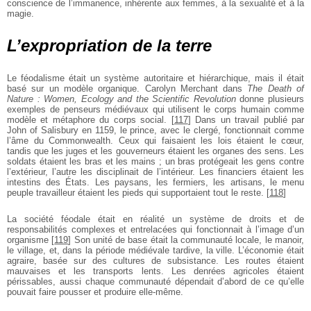
conscience de l’immanence, inhérente aux femmes, à la sexualité et à la
magie.
L’expropriation de la terre
Le féodalisme était un système autoritaire et hiérarchique, mais il était
basé sur un modèle organique. Carolyn Merchant dans
The Death of
Nature : Women, Ecology and the Scientific Revolution
donne plusieurs
exemples de penseurs médiévaux qui utilisent le corps humain comme
modèle et métaphore du corps social.
[
117
]
Dans un travail publié par
John of Salisbury en 1159, le prince, avec le clergé, fonctionnait comme
l’âme du Commonwealth. Ceux qui faisaient les lois étaient le cœur,
tandis que les juges et les gouverneurs étaient les organes des sens. Les
soldats étaient les bras et les mains ; un bras protégeait les gens contre
l’extérieur, l’autre les disciplinait de l’intérieur. Les financiers étaient les
intestins des États. Les paysans, les fermiers, les artisans, le menu
peuple travailleur étaient les pieds qui supportaient tout le reste.
[
118
]
La société féodale était en réalité un système de droits et de
responsabilités complexes et entrelacées qui fonctionnait à l’image d’un
organisme
[
119
]
Son unité de base était la communauté locale, le manoir,
le village, et, dans la période médiévale tardive, la ville. L’économie était
agraire, basée sur des cultures de subsistance. Les routes étaient
mauvaises et les transports lents. Les denrées agricoles étaient
périssables, aussi chaque communauté dépendait d’abord de ce qu’elle
pouvait faire pousser et produire elle-même.