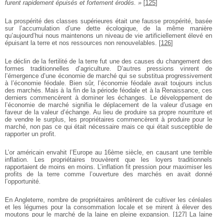
furent rapidement épuisés et fortement érodés. »
[
125
]
La prospérité des classes supérieures était une fausse prospérité, basée
sur l’accumulation d’une dette écologique, de la même manière
qu’aujourd’hui nous maintenons un niveau de vie artificiellement élevé en
épuisant la terre et nos ressources non renouvelables.
[
126
]
Le déclin de la fertilité de la terre fut une des causes du changement des
formes traditionnelles d’agriculture. D’autres pressions vinrent de
l’émergence d’une économie de marché qui se substitua progressivement
à l’économie féodale. Bien sûr, l’économie féodale avait toujours inclus
des marchés. Mais à la fin de la période féodale et à la Renaissance, ces
derniers commencèrent à dominer les échanges. Le développement de
l’économie de marché signifia le déplacement de la valeur d’usage en
faveur de la valeur d’échange. Au lieu de produire sa propre nourriture et
de vendre le surplus, les propriétaires commencèrent à produire pour le
marché, non pas ce qui était nécessaire mais ce qui était susceptible de
rapporter un profit.
L’or américain envahit l’Europe au 16ème siècle, en causant une terrible
inflation. Les propriétaires trouvèrent que les loyers traditionnels
rapportaient de moins en moins. L’inflation fit pression pour maximiser les
profits de la terre comme l’ouverture des marchés en avait donné
l’opportunité.
En Angleterre, nombre de propriétaires arrêtèrent de cultiver les céréales
et les légumes pour la consommation locale et se mirent à élever des
moutons pour le marché de la laine en pleine expansion.
[
127
]
La laine