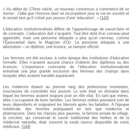
« Au début du 17ème siècle, un nouveau consensus a commencé de se
former : l’idée que l’homme était né incompétent pour la vie en société et
le restait tant qu’il n’était pas pourvu d’une
’éducation’.
»
[
143
]
L’éducation institutionnalisée diffère de l’apprentissage de savoir-faire et
de concepts. L’éducation doit s’acquérir. Tout être doté d’un cerveau peut
apprendre, mais une personne éduquée a plus qu’un cerveau, comme
l’Épouvantail dans le Magicien d’Oz. La personne éduquée a une
attestation – un diplôme, une licence, un tampon officiel.
Les femmes ont été exclues à cette époque des institutions d’éducation
formelle. Elles n’avaient aucune chance d’obtenir des diplômes ou des
licences. L’importance croissante de l’éducation institutionnalisée
entraînait une plus grande exclusion des femmes des champs dans
lesquels elles avaient travaillé auparavant.
Les médecins étaient au premier rang des professions montantes,
soucieuses de consolider leur pouvoir. Le soin était un domaine dans
lequel les femmes avaient toujours joué un rôle vital. En tant que mères,
elles s’occupaient de leurs familles. Les femmes nobles prenaient soin de
leurs dépendants et soignaient les blessés après les batailles. A l’époque
médiévale, des femmes pratiquaient en tant que médecins et
pharmaciens. Dans les classes plus pauvres, la femme avisée du village,
la sorcière, qui conservait le savoir traditionnel des herbes et de la
médecine naturelle, était souvent la seule source disponible de soins
médicaux.
[
144
]