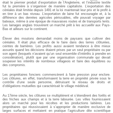
était le premier produit d’exportation de l’Angleterre, et l’industrie textile
fut la première à s’organiser de manière capitaliste. L’exportation des
céréales était limitée depuis 1491 et la loi maintenait leur prix et le profit à
en tirer à un bas niveau. L’exportation de laine fut encouragée et, à la
différence des denrées agricoles périssables, elle pouvait voyager par
bateaux, même à une époque de mauvaises routes et de transports lents.
Les lainages anglais trouvèrent un marché prêt à les accueillir aux Pays-
Bas et ailleurs sur le continent.
Élever des moutons demandait moins de paysans que cultiver des
céréales. Il était plus efficace de le faire dans des terres clôturées,
ceintes de barrières. Les profits aussi avaient tendance à être mieux
assurés quand les décisions étaient prises par un seul propriétaire ou par
son agent (lesquels n’avaient qu’un seul ensemble d’intérêts à prendre en
considération), plutôt que par une organisation communale qui devait
soupeser les intérêts de nombreux villageois et faire des équilibres ou
des compromis.
Les propriétaires fonciers commencèrent à faire pression pour enclore.
Les clôtures, en effet, transformaient la terre en propriété privée sous le
contrôle d’une seule personne, détruisant le réseau de droits et
d’obligations mutuelles qui caractérisait le village médiéval.
Au 17ème siècle, les clôtures se multiplièrent et s’étendirent des forêts et
des friches aux champs et à la terre labourée. Les villes fournissaient
alors un marché pour les récoltes et les productions laitières. Les
propriétaires qui réussissaient à s’approprier de manière exclusive de
larges surfaces et mettaient en pratique l’agriculture dite scientifique