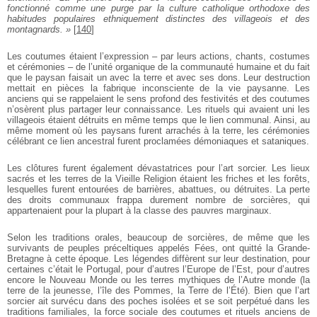
fonctionné comme une purge par la culture catholique orthodoxe des
habitudes populaires ethniquement distinctes des villageois et des
montagnards. »
[
140
]
Les coutumes étaient l’expression – par leurs actions, chants, costumes
et cérémonies – de l’unité organique de la communauté humaine et du fait
que le paysan faisait un avec la terre et avec ses dons. Leur destruction
mettait en pièces la fabrique inconsciente de la vie paysanne. Les
anciens qui se rappelaient le sens profond des festivités et des coutumes
n’osèrent plus partager leur connaissance. Les rituels qui avaient uni les
villageois étaient détruits en même temps que le lien communal. Ainsi, au
même moment où les paysans furent arrachés à la terre, les cérémonies
célébrant ce lien ancestral furent proclamées démoniaques et sataniques.
Les clôtures furent également dévastatrices pour l’art sorcier. Les lieux
sacrés et les terres de la Vieille Religion étaient les friches et les forêts,
lesquelles furent entourées de barrières, abattues, ou détruites. La perte
des droits communaux frappa durement nombre de sorcières, qui
appartenaient pour la plupart à la classe des pauvres marginaux.
Selon les traditions orales, beaucoup de sorcières, de même que les
survivants de peuples préceltiques appelés Fées, ont quitté la Grande-
Bretagne à cette époque. Les légendes diffèrent sur leur destination, pour
certaines c’était le Portugal, pour d’autres l’Europe de l’Est, pour d’autres
encore le Nouveau Monde ou les terres mythiques de l’Autre monde (la
terre de la jeunesse, l’île des Pommes, la Terre de l’Été). Bien que l’art
sorcier ait survécu dans des poches isolées et se soit perpétué dans les
traditions familiales, la force sociale des coutumes et rituels anciens de