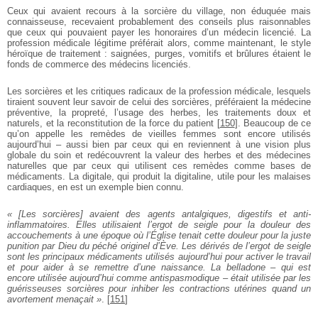
Ceux qui avaient recours à la sorcière du village, non éduquée mais
connaisseuse, recevaient probablement des conseils plus raisonnables
que ceux qui pouvaient payer les honoraires d’un médecin licencié. La
profession médicale légitime préférait alors, comme maintenant, le style
héroïque de traitement : saignées, purges, vomitifs et brûlures étaient le
fonds de commerce des médecins licenciés.
Les sorcières et les critiques radicaux de la profession médicale, lesquels
tiraient souvent leur savoir de celui des sorcières, préféraient la médecine
préventive, la propreté, l’usage des herbes, les traitements doux et
naturels, et la reconstitution de la force du patient
[
150
]
. Beaucoup de ce
qu’on appelle les remèdes de vieilles femmes sont encore utilisés
aujourd’hui – aussi bien par ceux qui en reviennent à une vision plus
globale du soin et redécouvrent la valeur des herbes et des médecines
naturelles que par ceux qui utilisent ces remèdes comme bases de
médicaments. La digitale, qui produit la digitaline, utile pour les malaises
cardiaques, en est un exemple bien connu.
« [Les sorcières] avaient des agents antalgiques, digestifs et anti-
inflammatoires. Elles utilisaient l’ergot de seigle pour la douleur des
accouchements à une époque où l’Église tenait cette douleur pour la juste
punition par Dieu du péché originel d’Ève. Les dérivés de l’ergot de seigle
sont les principaux médicaments utilisés aujourd’hui pour activer le travail
et pour aider à se remettre d’une naissance. La belladone – qui est
encore utilisée aujourd’hui comme antispasmodique – était utilisée par les
guérisseuses sorcières pour inhiber les contractions utérines quand un
avortement menaçait »
.
[
151
]