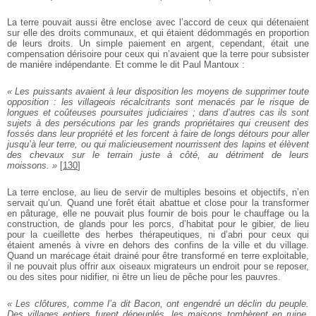
La terre pouvait aussi être enclose avec l’accord de ceux qui détenaient
sur elle des droits communaux, et qui étaient dédommagés en proportion
de leurs droits. Un simple paiement en argent, cependant, était une
compensation dérisoire pour ceux qui n’avaient que la terre pour subsister
de manière indépendante. Et comme le dit Paul Mantoux :
« Les puissants avaient à leur disposition les moyens de supprimer toute
opposition : les villageois récalcitrants sont menacés par le risque de
longues et coûteuses poursuites judiciaires ; dans d’autres cas ils sont
sujets à des persécutions par les grands propriétaires qui creusent des
fossés dans leur propriété et les forcent à faire de longs détours pour aller
jusqu’à leur terre, ou qui malicieusement nourrissent des lapins et élèvent
des chevaux sur le terrain juste à côté, au détriment de leurs
moissons. »
[
130
]
La terre enclose, au lieu de servir de multiples besoins et objectifs, n’en
servait qu’un. Quand une forêt était abattue et close pour la transformer
en pâturage, elle ne pouvait plus fournir de bois pour le chauffage ou la
construction, de glands pour les porcs, d’habitat pour le gibier, de lieu
pour la cueillette des herbes thérapeutiques, ni d’abri pour ceux qui
étaient amenés à vivre en dehors des confins de la ville et du village.
Quand un marécage était drainé pour être transformé en terre exploitable,
il ne pouvait plus offrir aux oiseaux migrateurs un endroit pour se reposer,
ou des sites pour nidifier, ni être un lieu de pêche pour les pauvres.
« Les clôtures, comme l’a dit Bacon, ont engendré un déclin du peuple.
Des villages entiers furent dépeuplés, les maisons tombèrent en ruine,