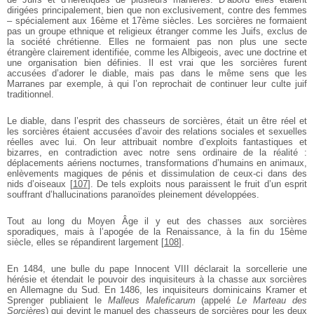
dirigées principalement, bien que non exclusivement, contre des femmes
– spécialement aux 16ème et 17ème siècles. Les sorcières ne formaient
pas un groupe ethnique et religieux étranger comme les Juifs, exclus de
la société chrétienne. Elles ne formaient pas non plus une secte
étrangère clairement identifiée, comme les Albigeois, avec une doctrine et
une organisation bien définies. Il est vrai que les sorcières furent
accusées d’adorer le diable, mais pas dans le même sens que les
Marranes par exemple, à qui l’on reprochait de continuer leur culte juif
traditionnel.
Le diable, dans l’esprit des chasseurs de sorcières, était un être réel et
les sorcières étaient accusées d’avoir des relations sociales et sexuelles
réelles avec lui. On leur attribuait nombre d’exploits fantastiques et
bizarres, en contradiction avec notre sens ordinaire de la réalité :
déplacements aériens nocturnes, transformations d’humains en animaux,
enlèvements magiques de pénis et dissimulation de ceux-ci dans des
nids d’oiseaux
[
107
]
. De tels exploits nous paraissent le fruit d’un esprit
souffrant d’hallucinations paranoïdes pleinement développées.
Tout au long du Moyen Âge il y eut des chasses aux sorcières
sporadiques, mais à l’apogée de la Renaissance, à la fin du 15ème
siècle, elles se répandirent largement
[
108
]
.
En 1484, une bulle du pape Innocent VIII déclarait la sorcellerie une
hérésie et étendait le pouvoir des inquisiteurs à la chasse aux sorcières
en Allemagne du Sud. En 1486, les inquisiteurs dominicains Kramer et
Sprenger publiaient le
Malleus Maleficarum
(appelé
Le Marteau des
Sorcières
) qui devint le manuel des chasseurs de sorcières pour les deux