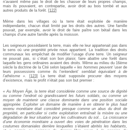
n’avaient même pas le droit de les chasser de leurs propres champs,
mais ils pouvaient, en contrepartie, avoir droit au bois tombé et aux
autres produits de la forêt.
[
122
]
Même dans les villages où la terre était exploitée de manière
indépendante, chacun était limité par les droits des autres. Une famille
pouvait, par exemple, avoir le droit de faire paître son bétail dans les
champs d’une autre famille après la moisson.
Les seigneurs possédaient la terre, mais elle ne leur appartenait pas dans
le sens où une propriété privée nous appartient. La tradition des droits
communaux les empêchait de modifier l’usage d’une terre. Un seigneur
ne pouvait pas, si c’était son bon plaisir, faire abattre une forêt dans
laquelle les gens ordinaires avaient des droits. Même au milieu du 16ème
siècle la doctrine de la Cité selon laquelle
« les hommes peuvent
’user de
leurs possessions comme ils l’entendent’
semblait équivalant à de
l’athéisme »
.
[
123
]
La terre était supposée procurer des moyens
d’existence, mais le profit n’était pas son but premier :
« Au Moyen Âge, la terre était considérée comme une source de dignité
ou comme l’endroit où grandissaient les futurs soldats, ou comme un
moyen de maintenir une classe dominante dans une position sociale
appropriée. Exploiter un domaine de manière à en obtenir le plus haut
revenu monétaire était considéré presque comme un abus du droit de
propriété, en particulier si cette exploitation entraînait la misère ou une
dégradation de leur situation pour les cultivateurs du sol... La croissance
d’une économie monétaire a ouvert des voies de pénétration dans les
coutumes domaniales derrière lesquelles s’étaient abrités les habitants,