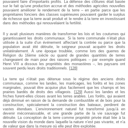
pouvaient faire d’importants profits. La défense des clôtures était basée
sur le fait qu’une production accrue et des méthodes agricoles nouvelles
pouvaient améliorer le rendement de la terre – en partie parce que les
propriétaires fonciers des classes supérieures pouvaient garder le surplus
de richesse que la terre avait produit et le rendre à la terre en investissant
dans des méthodes qui renouvelaient la fertilité.
Il y avait plusieurs manières de transformer les lois et les coutumes qui
garantissaient les droits communaux. Si la terre communale n’était plus
utilisée à la suite d’un événement affectant la contrée ou parce que la
population avait été détruite, le seigneur pouvait acquérir les droits
unilatéralement. À une époque troublée, comme lors des guerres de
Religion du 16ème siècle ou quand de grandes quantités de terres
changeaient de main pour des raisons politiques – par exemple quand
Henri VIII a dissous les propriétés des monastères –, les paysans ont
souvent perdu leurs droits traditionnels.
[
128
]
La terre qui n’était pas détenue sous le régime des anciens droits
communaux, comme les landes, les marécages, les forêts et les zones
marginales, pouvait être acquise plus facilement que les champs et les
prairies bardés de droits des villageois.
[
129
]
Aussi les landes et les
friches furent-elles closes avant les terres arables. Les forêts, qui avaient
déjà diminué en raison de la demande de combustible et de bois pour la
construction, spécialement la construction des bateaux, perdirent de
vastes étendues. L’environnement naturel fut transformé jusqu’à en
devenir méconnaissable, et une grande partie de la vie sauvage fut
détruite. La conception de la terre comme propriété privée était liée à la
nouvelle vision du monde dans laquelle la nature n’est pas vivante, et n’a
de valeur que dans la mesure où elle peut être exploitée.