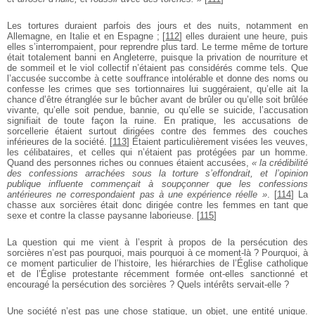
Les tortures duraient parfois des jours et des nuits, notamment en
Allemagne, en Italie et en Espagne ;
[
112
]
elles duraient une heure, puis
elles s’interrompaient, pour reprendre plus tard. Le terme même de torture
était totalement banni en Angleterre, puisque la privation de nourriture et
de sommeil et le viol collectif n’étaient pas considérés comme tels. Que
l’accusée succombe à cette souffrance intolérable et donne des noms ou
confesse les crimes que ses tortionnaires lui suggéraient, qu’elle ait la
chance d’être étranglée sur le bûcher avant de brûler ou qu’elle soit brûlée
vivante, qu’elle soit pendue, bannie, ou qu’elle se suicide, l’accusation
signifiait de toute façon la ruine. En pratique, les accusations de
sorcellerie étaient surtout dirigées contre des femmes des couches
inférieures de la société.
[
113
]
Étaient particulièrement visées les veuves,
les célibataires, et celles qui n’étaient pas protégées par un homme.
Quand des personnes riches ou connues étaient accusées,
« la crédibilité
des confessions arrachées sous la torture s’effondrait, et l’opinion
publique influente commençait à soupçonner que les confessions
antérieures ne correspondaient pas à une expérience réelle »
.
[
114
]
La
chasse aux sorcières était donc dirigée contre les femmes en tant que
sexe et contre la classe paysanne laborieuse.
[
115
]
La question qui me vient à l’esprit à propos de la persécution des
sorcières n’est pas pourquoi, mais pourquoi à ce moment-là ? Pourquoi, à
ce moment particulier de l’histoire, les hiérarchies de l’Église catholique
et de l’Église protestante récemment formée ont-elles sanctionné et
encouragé la persécution des sorcières ? Quels intérêts servait-elle ?
Une société n’est pas une chose statique, un objet, une entité unique.