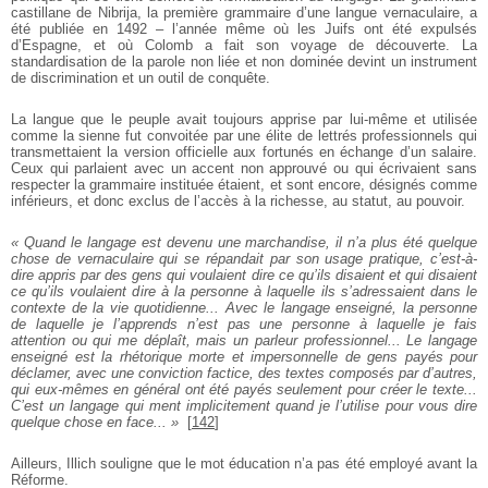
castillane de Nibrija, la première grammaire d’une langue vernaculaire, a
été publiée en 1492 – l’année même où les Juifs ont été expulsés
d’Espagne, et où Colomb a fait son voyage de découverte. La
standardisation de la parole non liée et non dominée devint un instrument
de discrimination et un outil de conquête.
La langue que le peuple avait toujours apprise par lui-même et utilisée
comme la sienne fut convoitée par une élite de lettrés professionnels qui
transmettaient la version officielle aux fortunés en échange d’un salaire.
Ceux qui parlaient avec un accent non approuvé ou qui écrivaient sans
respecter la grammaire instituée étaient, et sont encore, désignés comme
inférieurs, et donc exclus de l’accès à la richesse, au statut, au pouvoir.
« Quand le langage est devenu une marchandise, il n’a plus été quelque
chose de vernaculaire qui se répandait par son usage pratique, c’est-à-
dire appris par des gens qui voulaient dire ce qu’ils disaient et qui disaient
ce qu’ils voulaient dire à la personne à laquelle ils s’adressaient dans le
contexte de la vie quotidienne... Avec le langage enseigné, la personne
de laquelle je l’apprends n’est pas une personne à laquelle je fais
attention ou qui me déplaît, mais un parleur professionnel... Le langage
enseigné est la rhétorique morte et impersonnelle de gens payés pour
déclamer, avec une conviction factice, des textes composés par d’autres,
qui eux-mêmes en général ont été payés seulement pour créer le texte...
C’est un langage qui ment implicitement quand je l’utilise pour vous dire
quelque chose en face... »
[
142
]
Ailleurs, Illich souligne que le mot éducation n’a pas été employé avant la
Réforme.