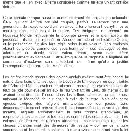
même que le lien avec la terre considérée comme un être vivant ont été
détruits.
Cette période marque aussi le commencement de l’expansion coloniale.
Ceux qui ont émigré ont été coupés, parfois seulement pour une
génération, de l’expérience d’un lien avec la terre honorant les rythmes et
manifestations inhérents à la nature. Ces émigrants ont apporté au
Nouveau Monde l’éthique de la propriété privée et le droit absolu du
possédant, ils les ont imposés en Afrique, en Inde et en Extrême-Orient,
et la possession fut dès lors régie selon leurs valeurs. Les esclaves
étaient considérés comme des sous-hommes – des sauvages et des
adorateurs du diable, sans valeur propre, sinon celle d’être
potentiellement exploitables. Cette éthique de la propriété a légitimé un
commerce d’esclaves sans précédent, de même qu’elle a justifié
l’expropriation des terres des Amérindiens.
Les arrière-grands-parents des colons anglais avaient peut-être honoré la
nature dans leurs champs, comme Déesse de la moisson, ou esprit fertile
de l’Arbre de Mai. Ils avaient certainement marqué les cycles solaires de
feux de joie pour éveiller en eux le feu vivifiant du Dieu, de même qu’ils
avaient peut-être fait l’amour dans les sillons labourés au printemps,
unissant la fécondité de leur chair à celle de la terre. Mais dès cette
époque, coupés des religions immanentes de leur passé, leurs
descendants faisaient preuve d’une totale incompréhension vis-à-vis des
Indiens, lesquels appréhendaient la terre comme grand-mère, et
respectaient les animaux et les plantes comme des créatures amies. Les
colons considéraient les religions africaines – pour lesquelles toutes les
choses vivantes sont des demeures de l’esprit – comme de la pure
superstition et les interdisaient chez les esclaves, en mettant hors-la-loi