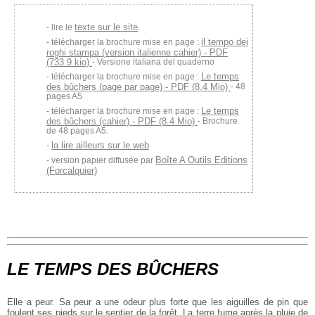
texte sur le site
lire le
il tempo dei
télécharger la brochure mise en page :
roghi stampa (version italienne cahier) - PDF
(733.9 kio)
- Versione italiana del quaderno
Le temps
télécharger la brochure mise en page :
des bûchers (page par page) - PDF (8.4 Mio)
- 48
pages A5
Le temps
télécharger la brochure mise en page :
des bûchers (cahier) - PDF (8.4 Mio)
- Brochure
de 48 pages A5.
la lire ailleurs sur le web
Boîte A Outils Editions
version papier diffusée par
(Forcalquier)
LE TEMPS DES BÛCHERS
Elle a peur. Sa peur a une odeur plus forte que les aiguilles de pin que
foulent ses pieds sur le sentier de la forêt. La terre fume après la pluie de