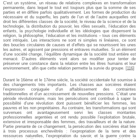
C’est un système, un réseau de relations complexes en transformation
permanente, dans lequel le tout est toujours plus que la somme de ses
parties et en diffère parfois qualitativement. Les formes de production du
nécessaire et du superflu, les parts de l’un et de l’autre auxquelles ont
droit les différentes classes de la société, le niveau de la science et de la
technologie, la distribution du pouvoir, les rôles sexuels, l’éducation des
enfants, la psychologie individuelle et les idéologies que dispensent la
religion, la philosophie, l’éducation et les institutions – tous ces éléments
sont intriqués. Les interactions ne sont ni simples ni linéaires, ce sont
des boucles circulaires de causes et d’effets qui se nourrissent les unes
les autres, et agissent par pressions et entraves mutuelles. Si un élément
d’une société change, l’équilibre dynamique de la société tout entière est
menacé. D’autres éléments vont alors se modifier pour tenter de
préserver une constance dans la relation entre les êtres humains et leur
environnement, afin que cette relation permette la survie du groupe.
[
116
]
Durant le 16ème et le 17ème siècle, la société occidentale fut soumise à
des changements très importants. Les chasses aux sorcières étaient
l’expression conjuguée d’un affaiblissement des contraintes
traditionnelles et d’un accroissement de nouvelles pressions. C’était une
période révolutionnaire, mais les persécutions ont contribué à saper la
possibilité d’une révolution dont puissent bénéficier les femmes, les
pauvres et les non propriétaires. Au contraire, les transformations qui sont
survenues ont avantageusement servi les classes montantes
professionnelles argentées et ont rendu possible l’exploitation brutale,
extensive et irresponsable des femmes, des travailleurs et de la nature.
Partie prenante de ce changement, la persécution des sorcières était liée
à trois processus enchevêtrés : l’expropriation de la terre et des
ressources naturelles, l’expropriation du savoir, et la guerre contre la