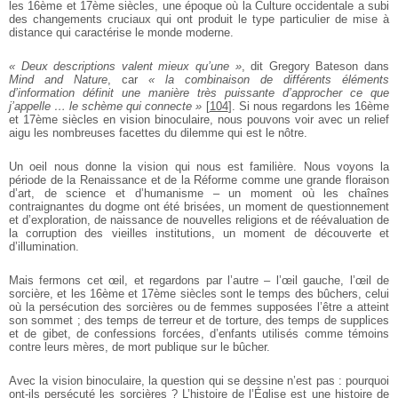
les 16ème et 17ème siècles, une époque où la Culture occidentale a subi
des changements cruciaux qui ont produit le type particulier de mise à
distance qui caractérise le monde moderne.
« Deux descriptions valent mieux qu’une »
, dit Gregory Bateson dans
Mind and Nature
, car
« la combinaison de différents éléments
d’information définit une manière très puissante d’approcher ce que
j’appelle … le schème qui connecte »
[
104
]
. Si nous regardons les 16ème
et 17ème siècles en vision binoculaire, nous pouvons voir avec un relief
aigu les nombreuses facettes du dilemme qui est le nôtre.
Un oeil nous donne la vision qui nous est familière. Nous voyons la
période de la Renaissance et de la Réforme comme une grande floraison
d’art, de science et d’humanisme – un moment où les chaînes
contraignantes du dogme ont été brisées, un moment de questionnement
et d’exploration, de naissance de nouvelles religions et de réévaluation de
la corruption des vieilles institutions, un moment de découverte et
d’illumination.
Mais fermons cet œil, et regardons par l’autre – l’œil gauche, l’œil de
sorcière, et les 16ème et 17ème siècles sont le temps des bûchers, celui
où la persécution des sorcières ou de femmes supposées l’être a atteint
son sommet ; des temps de terreur et de torture, des temps de supplices
et de gibet, de confessions forcées, d’enfants utilisés comme témoins
contre leurs mères, de mort publique sur le bûcher.
Avec la vision binoculaire, la question qui se dessine n’est pas : pourquoi
ont-ils persécuté les sorcières ? L’histoire de l’Église est une histoire de