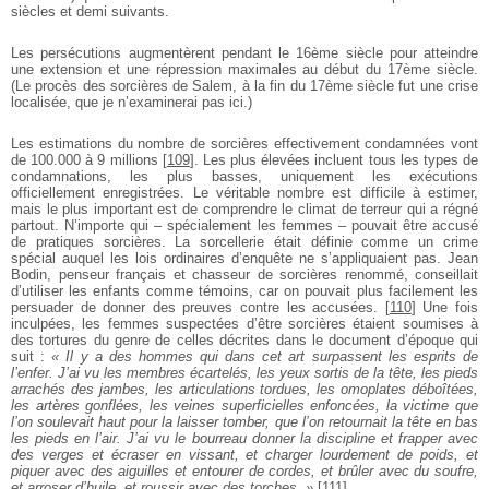
siècles et demi suivants.
Les persécutions augmentèrent pendant le 16ème siècle pour atteindre
une extension et une répression maximales au début du 17ème siècle.
(Le procès des sorcières de Salem, à la fin du 17ème siècle fut une crise
localisée, que je n’examinerai pas ici.)
Les estimations du nombre de sorcières effectivement condamnées vont
de 100.000 à 9 millions
[
109
]
. Les plus élevées incluent tous les types de
condamnations, les plus basses, uniquement les exécutions
officiellement enregistrées. Le véritable nombre est difficile à estimer,
mais le plus important est de comprendre le climat de terreur qui a régné
partout. N’importe qui – spécialement les femmes – pouvait être accusé
de pratiques sorcières. La sorcellerie était définie comme un crime
spécial auquel les lois ordinaires d’enquête ne s’appliquaient pas. Jean
Bodin, penseur français et chasseur de sorcières renommé, conseillait
d’utiliser les enfants comme témoins, car on pouvait plus facilement les
persuader de donner des preuves contre les accusées.
[
110
]
Une fois
inculpées, les femmes suspectées d’être sorcières étaient soumises à
des tortures du genre de celles décrites dans le document d’époque qui
suit :
« Il y a des hommes qui dans cet art surpassent les esprits de
l’enfer. J’ai vu les membres écartelés, les yeux sortis de la tête, les pieds
arrachés des jambes, les articulations tordues, les omoplates déboîtées,
les artères gonflées, les veines superficielles enfoncées, la victime que
l’on soulevait haut pour la laisser tomber, que l’on retournait la tête en bas
les pieds en l’air. J’ai vu le bourreau donner la discipline et frapper avec
des verges et écraser en vissant, et charger lourdement de poids, et
piquer avec des aiguilles et entourer de cordes, et brûler avec du soufre,
et arroser d’huile, et roussir avec des torches. »
[
111
]