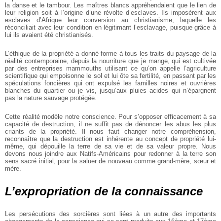
la danse et le tambour. Les maîtres blancs appréhendaient que le lien de
leur religion soit à l’origine d’une révolte d’esclaves. Ils imposèrent aux
esclaves d’Afrique leur conversion au christianisme, laquelle les
réconciliait avec leur condition en légitimant l’esclavage, puisque grâce à
lui ils avaient été christianisés.
L’éthique de la propriété a donné forme à tous les traits du paysage de la
réalité contemporaine, depuis la nourriture que je mange, qui est cultivée
par des entreprises mammouths utilisant ce qu’on appelle l’agriculture
scientifique qui empoisonne le sol et lui ôte sa fertilité, en passant par les
spéculations foncières qui ont expulsé les familles noires et ouvrières
blanches du quartier ou je vis, jusqu’aux pluies acides qui n’épargnent
pas la nature sauvage protégée.
Cette réalité modèle notre conscience. Pour s’opposer efficacement à sa
capacité de destruction, il ne suffit pas de dénoncer les abus les plus
criants de la propriété. Il nous faut changer notre compréhension,
reconnaître que la destruction est inhérente au concept de propriété lui-
même, qui dépouille la terre de sa vie et de sa valeur propre. Nous
devons nous joindre aux Natifs-Américains pour redonner à la terre son
sens sacré initial, pour la saluer de nouveau comme grand-mère, sœur et
mère.
L’expropriation de la connaissance
Les persécutions des sorcières sont liées à un autre des importants