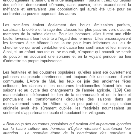
encourageaient la paranoïa et la démultipliaient. Touchant ceux qui depuis
des siècles demeuraient démunis, sans pouvoir, elles exacerbaient la
méfiance et entravaient une coopération qui aurait été utile pour se
confronter au pouvoir oppressif des autres.
Les sorcières étaient également des boucs émissaires parfaits,
canalisant la colère et la rage des classes les plus pauvres vers d’autres
membres de la même classe. Pour les hommes, elles furent une cible
facile, favorisant leur hostilité à l’égard des femmes. Elles encourageaient
les femmes à se blâmer l’une l’autre pour leurs infortunes au lieu de
chercher ce qui avait véritablement causé leur souffrance et leur misère.
Ainsi, si un enfant mourait ou se mourait, n’importe qui pouvait se sentir
du pouvoir en accusant une sorcière et en la voyant pendue, au lieu
d’admettre sa propre impuissance.
Les festivités et les coutumes populaires, qu’elles aient été ouvertement
païennes ou pseudo chrétiennes, ont toujours été une source d’unité
communale. L’Arbre de Mai, les feux de joie des anciennes fêtes
celtiques, les danses et les coutumes traditionnelles étaient liés aux
saisons et au cycle des changements de l’année agricole.
[
139
]
Ces
manifestations célébraient le lien de la communauté et de la terre et
ponctuaient les transformations circulaires des saisons dans un
renouvellement sans fin. Même si, un peu partout, leur signification
originelle avait été sûrement oubliée, les festivités nourrissaient un
sentiment d’appartenance locale et soudaient les villageois :
« Beaucoup des coutumes populaires qui avaient été auparavant ignorées
par la haute culture des hommes d’Église retenaient maintenant leur
attention… La première étape de la persécution des sorcières a