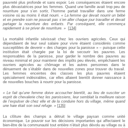
pauvreté plus profonde et sans espoir. Les conséquences étaient encore
plus dévastatrices pour les femmes. Quand une famille avait trop peu de
nourriture pour s’en sortir, l’homme partait travailler dans une ferme
voisine où au moins il était nourri.
« La femme qui devait nourrir un bébé
et en prendre soin ne pouvait pas s’en aller chaque jour travailler et devait
partager la nourriture des enfants. Par conséquent, elle commença
rapidement à se priver de nourriture. »
[
134
]
La mortalité infantile sévissait chez les ouvriers agricoles. Ceux qui
dépendaient de leur seul salaire pour vivre étaient considérés comme
susceptibles de devenir « des charges pour la paroisse » – puisque cette
institution était chargée par la loi de secourir les pauvres. Les
responsables de la paroisse, pour garder le nombre des pauvres au
niveau minimal et pour maintenir des impôts peu élevés, empêchaient les
ouvriers agricoles au chômage et les autres personnes dans le
dénuement de s’établir dans de nouvelles zones pour trouver du travail.
Les femmes enceintes des classes les plus pauvres étaient
spécialement indésirables, car elles allaient bientôt donner naissance à
de nouvelles bouches à nourrir pour la paroisse.
« Le fait qu’une femme doive accoucher bientôt, au lieu de susciter un
esprit de chevalerie chez les paroissiens, leur semblait la meilleure raison
de l’expulser de chez elle et de la conduire hors du village, même quand
une haie était son seul refuge. »
[
135
]
La clôture des champs a détruit le village paysan comme unité
économique. Le pouvoir sur les décisions importantes qui affectaient le
bien-être de la communauté tout entière n’était plus dévolu au village ou à