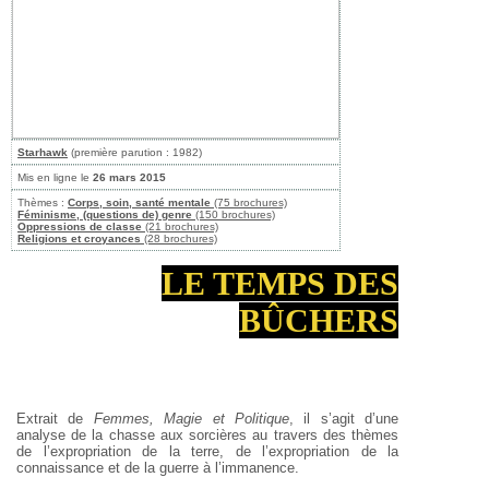
Starhawk
(première parution : 1982)
Mis en ligne le
26 mars 2015
Thèmes :
Corps, soin, santé mentale
(75 brochures)
Féminisme, (questions de) genre
(150 brochures)
Oppressions de classe
(21 brochures)
Religions et croyances
(28 brochures)
LE TEMPS DES
BÛCHERS
Extrait de
Femmes, Magie et Politique
, il s’agit d’une
analyse de la chasse aux sorcières au travers des thèmes
de l’expropriation de la terre, de l’expropriation de la
connaissance et de la guerre à l’immanence.