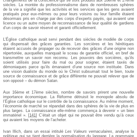
changements de la conscience qui se sont produits aux 16ème et 17ème
siècles. La montée du professionnalisme dans de nombreuses sphères
de la vie a signifié que les activités et les services que les gens avaient
pratiqués pour eux-mêmes ou pour leurs voisins ou leur famille étaient
désormais pris en charge par des corps d’experts payés, qui avaient une
licence ou un autre moyen de reconnaissance de leur qualité de gardiens
d’un corps de savoir réservé et garanti officiellement.
L’Église catholique avait servi pendant des siècles de modèle de corps
qui dispensait des grâces garanties. Les sorcières et les hérétiques
étaient accusés de propager ou de recevoir des grâces d’une origine non
répertoriée, auxquelles manquait le sceau de garantie officiel, en bref de
transmettre un savoir non reconnu. Les pouvoirs des sorcières, qu’ils
soient utilisés pour faire du mal ou pour soigner, étaient taxés de
démoniaques parce qu’ils émanaient d’une source non instituée. Dans
une vision dualiste du monde où le Christ subsumait tout le bien, toute
source de connaissance et de grâce différente ne pouvait relever que de
son opposé – du démon Satan.
Aux 16ème et 17ème siècles, nombre de savoirs prirent une nouvelle
importance économique. La Réforme détruisit le monopole absolu de
l’Église catholique sur le contrôle de la connaissance. Au même moment,
l’économie de marché se répandait dans des sphères de la vie de plus en
plus larges. La connaissance elle-même commença à devenir « un bien
immatériel ».
[
141
]
C’était un objet qui ne pouvait être vendu qu’à ceux
qui avaient les moyens de l’acheter.
Ivan Illich, dans un essai intitulé
Les Valeurs vernaculaires
, analyse la
politique qui se tient derrière la normalisation du langage. La grammaire