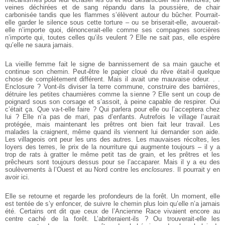
veines déchirées et de sang répandu dans la poussière, de chair
carbonisée tandis que les flammes s’élèvent autour du bûcher. Pourrait-
elle garder le silence sous cette torture – ou se briserait-elle, avouerait-
elle n’importe quoi, dénoncerait-elle comme ses compagnes sorcières
n’importe qui, toutes celles qu’ils veulent ? Elle ne sait pas, elle espère
qu’elle ne saura jamais.
La vieille femme fait le signe de bannissement de sa main gauche et
continue son chemin. Peut-être le papier cloué du rêve était-il quelque
chose de complètement différent. Mais il avait une mauvaise odeur. . .
Enclosure ? Vont-ils diviser la terre commune, construire des barrières,
détruire les petites chaumières comme la sienne ? Elle sent un coup de
poignard sous son corsage et s’assoit, à peine capable de respirer. Oui
c’était ça. Que va-t-elle faire ? Qui parlera pour elle ou l’acceptera chez
lui ? Elle n’a pas de mari, pas d’enfants. Autrefois le village l’aurait
protégée, mais maintenant les prêtres ont bien fait leur travail. Les
malades la craignent, même quand ils viennent lui demander son aide.
Les villageois ont peur les uns des autres. Les mauvaises récoltes, les
loyers des terres, le prix de la nourriture qui augmente toujours – il y a
trop de rats à gratter le même petit tas de grain, et les prêtres et les
prêcheurs sont toujours dessus pour se l’accaparer. Mais il y a eu des
soulèvements à l’Ouest et au Nord contre les
enclosures
. Il pourrait y en
avoir ici.
Elle se retourne et regarde les profondeurs de la forêt. Un moment, elle
est tentée de s’y enfoncer, de suivre le chemin plus loin qu’elle n’a jamais
été. Certains ont dit que ceux de l’Ancienne Race vivaient encore au
centre caché de la forêt. L’abriteraient-ils ? Ou trouverait-elle les