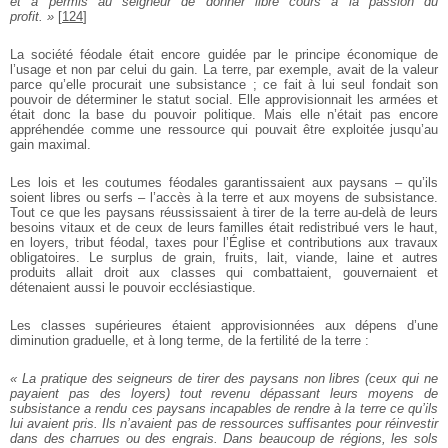
et a permis au seigneur de donner libre cours à la passion du
profit. »
[
124
]
La société féodale était encore guidée par le principe économique de
l’usage et non par celui du gain. La terre, par exemple, avait de la valeur
parce qu’elle procurait une subsistance ; ce fait à lui seul fondait son
pouvoir de déterminer le statut social. Elle approvisionnait les armées et
était donc la base du pouvoir politique. Mais elle n’était pas encore
appréhendée comme une ressource qui pouvait être exploitée jusqu’au
gain maximal.
Les lois et les coutumes féodales garantissaient aux paysans – qu’ils
soient libres ou serfs – l’accès à la terre et aux moyens de subsistance.
Tout ce que les paysans réussissaient à tirer de la terre au-delà de leurs
besoins vitaux et de ceux de leurs familles était redistribué vers le haut,
en loyers, tribut féodal, taxes pour l’Église et contributions aux travaux
obligatoires. Le surplus de grain, fruits, lait, viande, laine et autres
produits allait droit aux classes qui combattaient, gouvernaient et
détenaient aussi le pouvoir ecclésiastique.
Les classes supérieures étaient approvisionnées aux dépens d’une
diminution graduelle, et à long terme, de la fertilité de la terre :
« La pratique des seigneurs de tirer des paysans non libres (ceux qui ne
payaient pas des loyers) tout revenu dépassant leurs moyens de
subsistance a rendu ces paysans incapables de rendre à la terre ce qu’ils
lui avaient pris. Ils n’avaient pas de ressources suffisantes pour réinvestir
dans des charrues ou des engrais. Dans beaucoup de régions, les sols