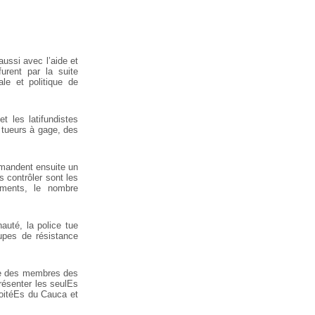
ussi avec l’aide et
urent par
la suite
le et politique de
et les latifundistes
u tueurs à gage, des
mandent ensuite un
s contrôler sont les
ements, le nombre
uté, la police tue
upes de résistance
vie des membres des
résenter les seulEs
ploitéEs du Cauca et