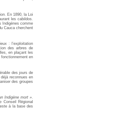
ion. En 1890, la Loi
aurant les cabildos.
les Indigènes comme
s du Cauca cherchent
ux : l’exploitation
tion des arbres de
les, en plaçant les
on fonctionnement en
érable des jours de
es déjà reconnues en
rganiser des groupes
un Indigène mort »
.
le Conseil Régional
reste à la base des