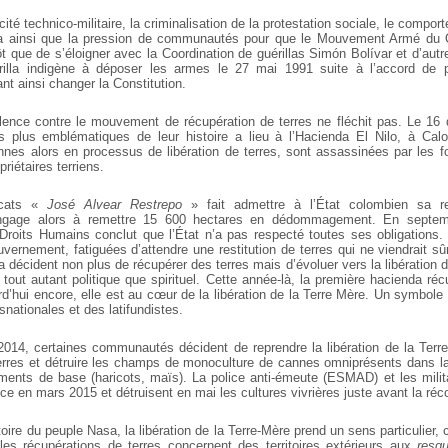
ité technico-militaire, la criminalisation de la protestation sociale, le compo
illa ainsi que la pression de communautés pour que le Mouvement Armé du 
ôt que de s’éloigner avec la Coordination de guérillas Simón Bolívar et d’aut
illa indigène à déposer les armes le 27 mai 1991 suite à l’accord de 
t ainsi changer la Constitution.
olence contre le mouvement de récupération de terres ne fléchit pas. Le 1
 plus emblématiques de leur histoire a lieu à l’Hacienda El Nilo, à Calot
nnes alors en processus de libération de terres, sont assassinées par les f
iétaires terriens.
vocats «
José Alvear Restrepo
» fait admettre à l’État colombien sa re
ngage alors à remettre 15 600 hectares en dédommagement. En septem
 Droits Humains conclut que l’État n’a pas respecté toutes ses obligations
ernement, fatiguées d’attendre une restitution de terres qui ne viendrait s
écident non plus de récupérer des terres mais d’évoluer vers la libération d
tout autant politique que spirituel. Cette année-là, la première hacienda ré
rd’hui encore, elle est au cœur de la libération de la Terre Mère. Un symbole f
nationales et des latifundistes.
14, certaines communautés décident de reprendre la libération de la Terre 
rres et détruire les champs de monoculture de cannes omniprésents dans l
ments de base (haricots, maïs). La police anti-émeute (ESMAD) et les milit
ce en mars 2015 et détruisent en mai les cultures vivrières juste avant la réco
toire du peuple Nasa, la libération de la Terre-Mère prend un sens particulier, 
les récupérations de terres concernent des territoires extérieurs aux
resg