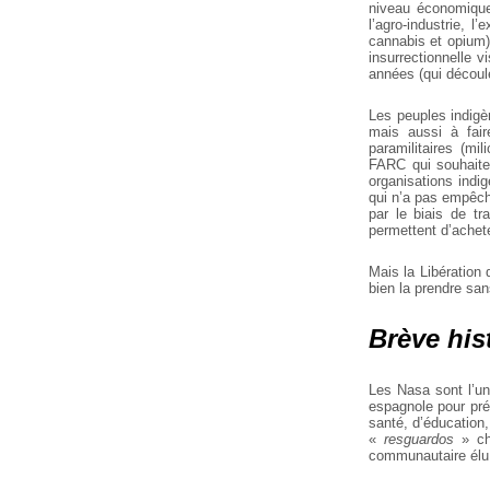
niveau économique
l’agro-industrie, l
cannabis et opium
insurrectionnelle 
années (qui découl
Les peuples indigèn
mais aussi à fair
paramilitaires (mi
FARC qui souhaiten
organisations indig
qui n’a pas empêc
par le biais de tr
permettent d’achet
Mais la Libération
bien la prendre sans
Brève his
Les Nasa sont l’un
espagnole pour pré
santé, d’éducation
«
resguardos
» cha
communautaire élu