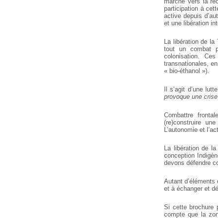
marche vers la récu
participation à ce
active depuis d’aut
et une libération 
La libération de la
tout un combat po
colonisation. Ces
transnationales, en 
« bio-éthanol »).
Il s’agit d’une lut
provoque une crise
Combattre fronta
(re)construire u
L’autonomie et l’ac
La libération de la
conception Indigèn
devons défendre con
Autant d’éléments 
et à échanger et déb
Si cette brochure p
compte que la zone