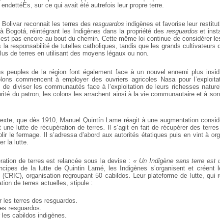
 endettéEs, sur ce qui avait été autrefois leur propre terre.
 Bolivar reconnait les terres des
resguardos
indigènes et favorise leur restitut
à Bogotá, réintégrant les Indigènes dans la propriété des
resguardos
et inst
’est pas encore au bout du chemin. Cette même loi continue de considérer 
la responsabilité de tutelles catholiques, tandis que les grands cultivateur
plus de terres en utilisant des moyens légaux ou non.
s peuples de la région font également face à un nouvel ennemi plus insidie
colons commencent à employer des ouvriers agricoles Nasa pour l’exploita
 de diviser les communautés face à l’exploitation de leurs richesses naturel
orité du patron, les colons les arrachent ainsi à la vie communautaire et à s
exte, que dès 1910, Manuel Quintín Lame réagit à une augmentation consid
une lutte de récupération de terres. Il s’agit en fait de récupérer des terr
lir le fermage. Il s’adressa d’abord aux autorités étatiques puis en vint à o
r la lutte.
ration de terres est relancée sous la devise :
« Un Indigène sans terre est 
incipes de la lutte de Quintin Lamé, les Indigènes s’organisent et créent 
(CRIC), organisation regroupant 50 cabildos. Leur plateforme de lutte, qui 
tion de terres actuelles, stipule :
 les terres des resguardos.
les resguardos.
 les cabildos indigènes.