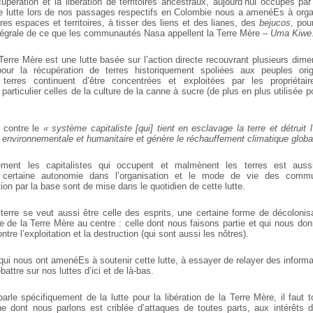
pération et la libération de territoires ancestraux, aujourd’hui occupés par 
tte lutte lors de nos passages respectifs en Colombie nous a amenéEs à organ
res espaces et territoires, à tisser des liens et des lianes, des
bejucos
, pou
intégrale de ce que les communautés Nasa appellent la Terre Mère –
Uma Kiwe
 Terre Mère est une lutte basée sur l’action directe recouvrant plusieurs dim
ur la récupération de terres historiquement spoliées aux peuples orig
 terres continuent d’être concentrées et exploitées par les propriétair
particulier celles de la culture de la canne à sucre (de plus en plus utilisée p
te contre le
« système capitaliste [qui] tient en esclavage la terre et détruit l’
 environnementale et humanitaire et génère le réchauffement climatique globa
lement les capitalistes qui occupent et malmènent les terres est aus
ne certaine autonomie dans l’organisation et le mode de vie des commu
tion par la base sont de mise dans le quotidien de cette lutte.
 terre se veut aussi être celle des esprits, une certaine forme de décolonis
e de la Terre Mère au centre : celle dont nous faisons partie et qui nous don
tre l’exploitation et la destruction (qui sont aussi les nôtres).
qui nous ont amenéEs à soutenir cette lutte, à essayer de relayer des informa
attre sur nos luttes d’ici et de là-bas.
arle spécifiquement de la lutte pour la libération de la Terre Mère, il faut 
 dont nous parlons est criblée d’attaques de toutes parts, aux intérêts d