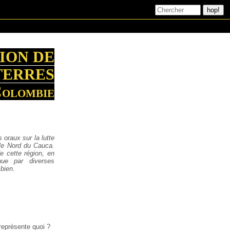
ION DE
TERRES
Colombie
 oraux sur la lutte
 le Nord du Cauca.
e cette région, en
nue par diverses
bien.
représente quoi ?