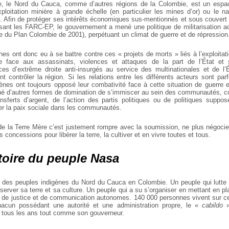
, le Nord du Cauca, comme d’autres régions de la Colombie, est un espac
’exploitation minière à grande échelle (en particulier les mines d’or) ou le na
).
Afin de protéger ses intérêts économiques sus-mentionnés et sous couvert d
visant les FARC-EP, le gouvernement a mené une politique de militarisation a
e du Plan Colombie de 2001), perpétuant un climat de guerre et de répression
es ont donc eu à se battre contre ces « projets de morts » liés à l’exploita
e face aux assassinats, violences et attaques de la part de l’État e
lices d’extrême droite anti-insurgés au service des multinationales et de l’
t contrôler la région. Si les relations entre les différents acteurs sont par
ènes ont toujours opposé leur combativité face à cette situation de guerre e
hé d’autres formes de domination de s’immiscer au sein des communautés, c
ansferts d’argent, de l’action des partis politiques ou de politiques suppo
er la paix sociale dans les communautés.
 de la Terre Mère c’est justement rompre avec la soumission, ne plus négocie
 concessions pour libérer la terre, la cultiver et en vivre toutes et tous.
toire du peuple Nasa
 des peuples indigènes du Nord du Cauca en Colombie. Un peuple qui lutte
server sa terre et sa culture. Un peuple qui a su s’organiser en mettant en p
, de justice et de communication autonomes. 140 000 personnes vivent sur ce t
cun possédant une autorité et une administration propre, le «
cabildo
»
 tous les ans tout comme son gouverneur.