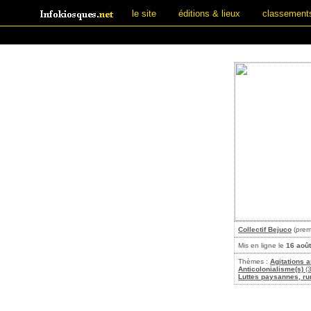
le site
éditions & lieux
classement
Collectif Bejuco
(prem
Mis en ligne le
16 aoû
Thèmes :
Agitations 
Anticolonialisme(s)
(3
Luttes paysannes, rur