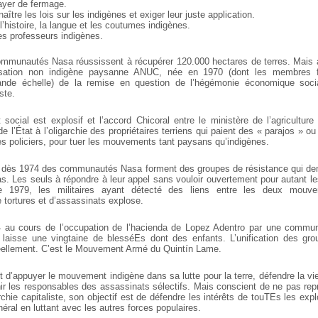
ayer de fermage.
aître les lois sur les indigènes et exiger leur juste application.
l’histoire, la langue et les coutumes indigènes.
s professeurs indigènes.
communautés Nasa réussissent à récupérer 120.000 hectares de terres. Mais a
anisation non indigène paysanne ANUC, née en 1970 (dont les membres f
nde échelle) de la remise en question de l’hégémonie économique socia
iste.
 social est explosif et l’accord Chicoral entre le ministère de l’agriculture 
e l’État à l’oligarchie des propriétaires terriens qui paient des « parajos » o
es policiers, pour tuer les mouvements tant paysans qu’indigènes.
r, dès 1974 des communautés Nasa forment des groupes de résistance qui de
as. Les seuls à répondre à leur appel sans vouloir ouvertement pour autant le
e 1979, les militaires ayant détecté des liens entre les deux mouv
e tortures et d’assassinats explose.
au cours de l’occupation de l’hacienda de Lopez Adentro par une communa
 laisse une vingtaine de blesséEs dont des enfants. L’unification des gro
s réellement. C’est le Mouvement Armé du Quintín Lame.
d’appuyer le mouvement indigène dans sa lutte pour la terre, défendre la 
 les responsables des assassinats sélectifs. Mais conscient de ne pas rep
garchie capitaliste, son objectif est de défendre les intérêts de touTEs les ex
ral en luttant avec les autres forces populaires.