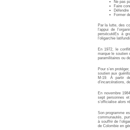
Ne pas p
Faire conn
Défendre 
Former de
Par la lutte, des 
l’appui de l’org
persécutéEs à gra
l’oligarchie latifund
En 1972, le conflit
marque le soutien d
paramilitaires ou d
Pour s’en protége
soutien aux guérill
M-19. À partir d
d’incarcérations, d
En novembre 1984 
sept personnes et
s’officialise alor
Son programme est 
communautés, punir
à souffrir de l’oli
de Colombie en géné