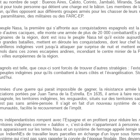
ont au nombre de sept : Buenos Aires, Caloto, Corinto, Jambaló, Miranda, San
ité pour toute personne qui détient une charge est le bâton. Les membres de l
un, qu’illes opposent aux différents groupes armés pour les chasser de leurs
 paramilitaires, des militaires ou des FARC-EP.
 peuple Nasa, la première qui s’affronte aux conquistadores espagnols est la
de d’autres caciques, elle monte une armée de plus de 20 000 combattantEs 
ginaires de la région, dont est issu le peuple Nasa tel qu’il existe aujourd
e grandes batailles, mettent en déroute les conquistadores, dont leur chef 
rilleros indigènes vont jusqu’à attaquer par surprise de nuit et mettent 
nols dans ces zones escarpées andines, incendiant le centre minier de la P
s villes européennes de la région.
gnols est telle, que ceux-ci sont forcés de trouver d’autres stratégies : l’exte
 peuples indigènes pour qu’ils combattent à leurs côtés et l’évangélisation. St
urd’hui.
nnées d’une guerre qui parait impossible de gagner, la résistance armée l
ciations portées par Juan Tama de la Estrella. En 1635, il arrive à faire rec
agnole, les territoires indigènes, les
resguardos
, situés sur des territoires sa
est pas sans arrière-pensée. Il s’agit en fait d’un nouveau système de d
munautés, facilite le recouvrement de l’impôt.
rs indépendantistes rompent avec l’Espagne et en profitent pour réduire les
territoires indigènes comme «
baldios
», c’est-à-dire n’appartenant à personne.
s apparaissent sur les terres Nasa et un système de fermage appelé
terraje
s
 IndienNEs de travailler leurs parcelles en échange d’un loyer sous forme
Système qui n’est pas sans rappeler la
corvée
de l’époque féodale. Illes devie