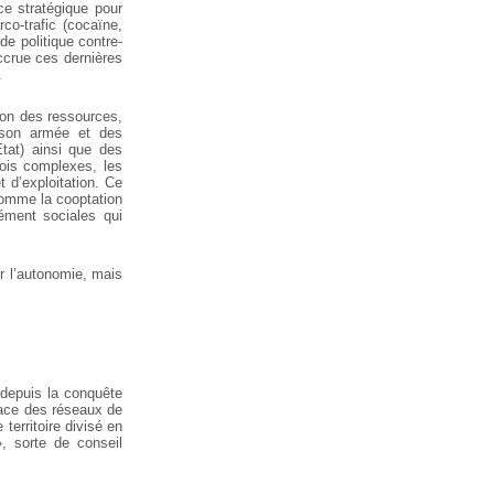
e stratégique pour
rco-trafic (cocaïne,
e politique contre-
ccrue ces dernières
.
tion des ressources,
t son armée et des
État) ainsi que des
fois complexes, les
t d’exploitation. Ce
omme la cooptation
sément sociales qui
r l’autonomie, mais
 depuis la conquête
lace des réseaux de
erritoire divisé en
, sorte de conseil