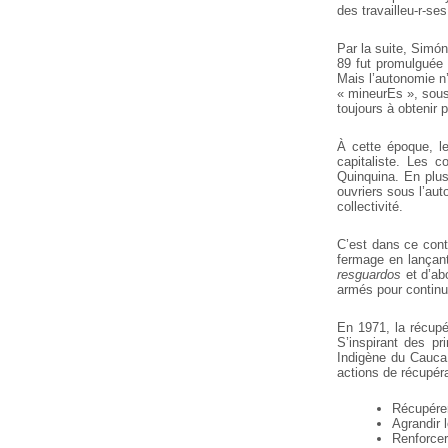
des travailleu-r-ses
Par la suite, Simón
89 fut promulguée 
Mais l’autonomie n
« mineurEs », sous 
toujours à obtenir 
À cette époque, le
capitaliste. Les 
Quinquina. En plus
ouvriers sous l’aut
collectivité.
C’est dans ce cont
fermage en lançant 
resguardos
et d’abo
armés pour continue
En 1971, la récupé
S’inspirant des pr
Indigène du Cauca 
actions de récupéra
Récupérer
Agrandir 
Renforcer