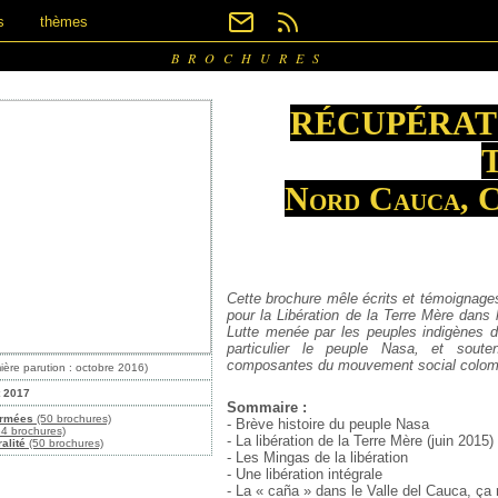
s
thèmes
BROCHURES
RÉCUPÉRAT
Nord Cauca, 
Cette brochure mêle écrits et témoignages
pour la Libération de la Terre Mère dans
Lutte menée par les peuples indigènes d
particulier le peuple Nasa, et soute
composantes du mouvement social colom
ière parution : octobre 2016)
t 2017
Sommaire :
armées
(50 brochures)
- Brève histoire du peuple Nasa
4 brochures)
- La libération de la Terre Mère (juin 2015)
alité
(50 brochures)
- Les Mingas de la libération
- Une libération intégrale
- La « caña » dans le Valle del Cauca, ça 