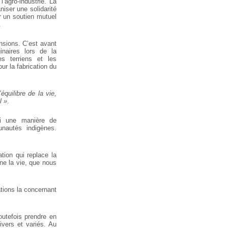
l’agro-industrie.
La
iser une solidarité
r un soutien mutuel
.
ensions. C’est avant
inaires lors de la
es terriens et les
our la fabrication du
équilibre de la vie,
l »
.
si une manière de
nautés indigènes.
ation qui replace la
ne la vie, que nous
tions la concernant
toutefois prendre en
ivers et variés. Au