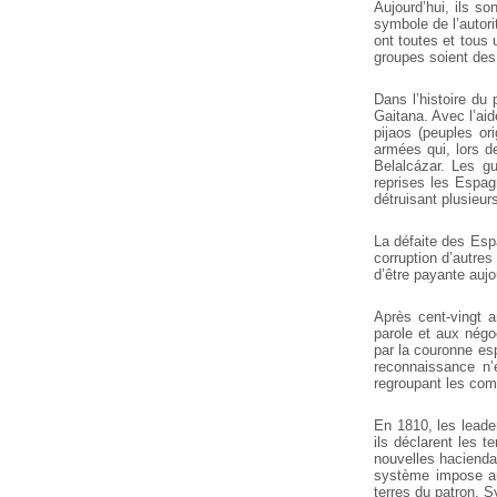
Aujourd’hui, ils s
symbole de l’autor
ont toutes et tous 
groupes soient des
Dans l’histoire du
Gaitana. Avec l’ai
pijaos (peuples ori
armées qui, lors d
Belalcázar.
Les gué
reprises les Espag
détruisant plusieur
La défaite des Espa
corruption d’autres
d’être payante aujo
Après cent-vingt a
parole et aux négo
par la couronne esp
reconnaissance n’
regroupant les com
En 1810, les leade
ils déclarent les 
nouvelles hacienda
système impose aux
terres du patron. 