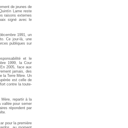
rtement de jeunes de
Quintín Lame reste
res raisons externes
paix signé avec le
6 décembre 1991, un
o. Ce jour-là, une
orces publiques sur
sponsabilité et le
bre 1999, la Cour
.
En 2005, face aux
ûrement jamais, des
e la Terre Mère. Un
cupérée est celle de
ort contre la toute-
Mère, repartir à la
a vallée pour semer
aires répondent par
lte.
car pour la première
uardos
, au moment