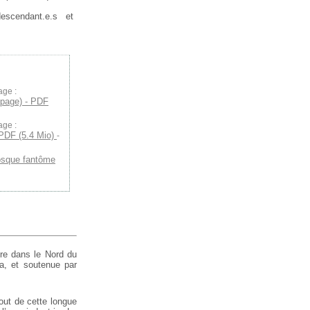
scendant.e.s et
age :
 page) - PDF
age :
- PDF (5.4 Mio)
-
osque fantôme
ère dans le Nord du
a, et soutenue par
out de cette longue