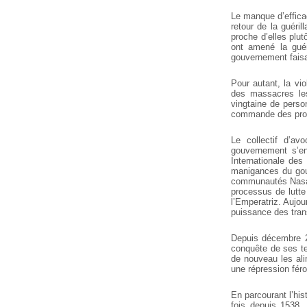
Le manque d’efficac
retour de la guér
proche d’elles plut
ont amené la guér
gouvernement faisan
Pour autant, la vi
des massacres les
vingtaine de perso
commande des propr
Le collectif d’a
gouvernement s’e
Internationale des
manigances du gouv
communautés Nasa d
processus de lutte 
l’Emperatriz. Aujou
puissance des trans
Depuis décembre 20
conquête de ses te
de nouveau les ali
une répression féro
En parcourant l’his
fois depuis 1538, 