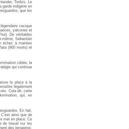
tander, Toribío. Le
a garde indigène en
 resguardos, que les
 légendaire cacique
paeces, yalcones et
’hui). De véritables
lui-même, Sebastián
en échec à maintes
lata (900 morts) et
rmination ciblée, la
ratégie qui continue
aisse la place à la
onnaître légalement
crés. Cela dit, cette
omination, qui, en
resguardos
. En fait,
 C’est ainsi que de
e met en place. Ce
 de travail sur les
nnent des
terrajeros
,