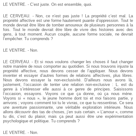
LE VENTRE. - C’est juste. On est ensemble, quoi.
LE CERVEAU. - Non, ce n’est pas juste ! La propriété c’est mal. La
propriété affective est une forme hautement puante d’oppression. Tout le
monde devrait être libre de tomber amoureux de plusieurs personnes à la
fois. Tout le monde devrait être libre de vivre des histoires avec des
gens, à tout moment. Aucun couple, aucune forme sociale, ne devrait
l’empêcher. Tu comprends ?
LE VENTRE. - Non.
LE CERVEAU. - Et si nous voulons changer les choses il faut changer
notre manière de nous comporter au quotidien. Si nous trouvons injuste la
propriété affective, nous devons cesser de l’appliquer. Nous devons
inventer et essayer d’autres formes de relations affectives, plus libres.
Nous devons essayer la non-exclusivité. D’ailleurs nous avons là,
justement, l’occasion de tenter une relation non-exclusive : L. est du
genre à s’intéresser elle aussi à ce genre de principes. Saisissons
l’occasion, essayons. Voyons ce que ça donne, où ça nous mène.
Voyons si « nous », le jeune homme dont toi et moi faisons partie, y
arrivons ; voyons comment toi tu le vivras, ce que tu ressentiras. Ce sera
une aventure passionnante, une véritable exploration intérieure. Nous
allons découvrir des tas de choses, j’en suis certain. « L’amour », comme
tu dis, c’est du plaisir, mais ça peut aussi être une expérimentation
psychologique et politique. Tu comprends ?
LE VENTRE. - Non.