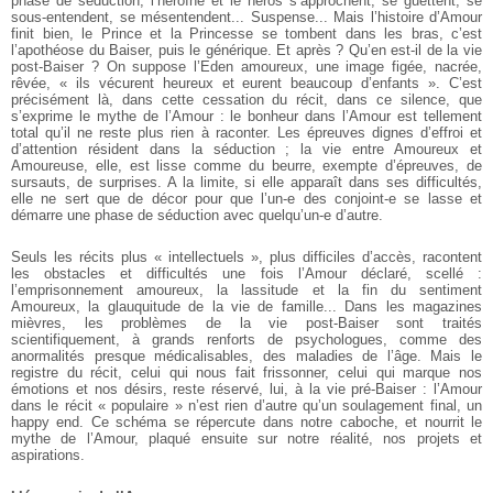
phase de séduction, l’héroïne et le héros s’approchent, se guettent, se
sous-entendent, se mésentendent... Suspense... Mais l’histoire d’Amour
finit bien, le Prince et la Princesse se tombent dans les bras, c’est
l’apothéose du Baiser, puis le générique. Et après ? Qu’en est-il de la vie
post-Baiser ? On suppose l’Eden amoureux, une image figée, nacrée,
rêvée, « ils vécurent heureux et eurent beaucoup d’enfants ». C’est
précisément là, dans cette cessation du récit, dans ce silence, que
s’exprime le mythe de l’Amour : le bonheur dans l’Amour est tellement
total qu’il ne reste plus rien à raconter. Les épreuves dignes d’effroi et
d’attention résident dans la séduction ; la vie entre Amoureux et
Amoureuse, elle, est lisse comme du beurre, exempte d’épreuves, de
sursauts, de surprises. A la limite, si elle apparaît dans ses difficultés,
elle ne sert que de décor pour que l’un-e des conjoint-e se lasse et
démarre une phase de séduction avec quelqu’un-e d’autre.
Seuls les récits plus « intellectuels », plus difficiles d’accès, racontent
les obstacles et difficultés une fois l’Amour déclaré, scellé :
l’emprisonnement amoureux, la lassitude et la fin du sentiment
Amoureux, la glauquitude de la vie de famille... Dans les magazines
mièvres, les problèmes de la vie post-Baiser sont traités
scientifiquement, à grands renforts de psychologues, comme des
anormalités presque médicalisables, des maladies de l’âge. Mais le
registre du récit, celui qui nous fait frissonner, celui qui marque nos
émotions et nos désirs, reste réservé, lui, à la vie pré-Baiser : l’Amour
dans le récit « populaire » n’est rien d’autre qu’un soulagement final, un
happy end. Ce schéma se répercute dans notre caboche, et nourrit le
mythe de l’Amour, plaqué ensuite sur notre réalité, nos projets et
aspirations.