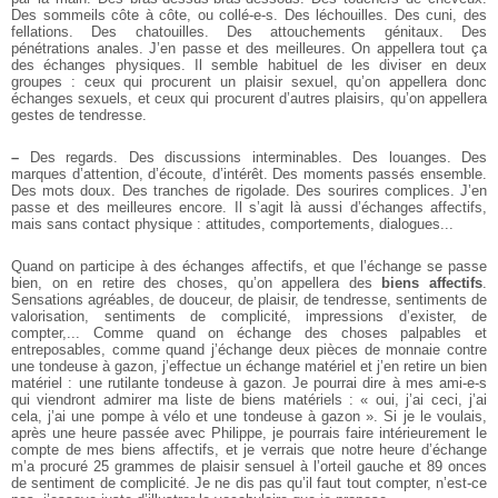
Des sommeils côte à côte, ou collé-e-s. Des léchouilles. Des cuni, des
fellations. Des chatouilles. Des attouchements génitaux. Des
pénétrations anales. J’en passe et des meilleures. On appellera tout ça
des échanges physiques. Il semble habituel de les diviser en deux
groupes : ceux qui procurent un plaisir sexuel, qu’on appellera donc
échanges sexuels, et ceux qui procurent d’autres plaisirs, qu’on appellera
gestes de tendresse.
–
Des regards. Des discussions interminables. Des louanges. Des
marques d’attention, d’écoute, d’intérêt. Des moments passés ensemble.
Des mots doux. Des tranches de rigolade. Des sourires complices. J’en
passe et des meilleures encore. Il s’agit là aussi d’échanges affectifs,
mais sans contact physique : attitudes, comportements, dialogues...
Quand on participe à des échanges affectifs, et que l’échange se passe
bien, on en retire des choses, qu’on appellera des
biens affectifs
.
Sensations agréables, de douceur, de plaisir, de tendresse, sentiments de
valorisation, sentiments de complicité, impressions d’exister, de
compter,... Comme quand on échange des choses palpables et
entreposables, comme quand j’échange deux pièces de monnaie contre
une tondeuse à gazon, j’effectue un échange matériel et j’en retire un bien
matériel : une rutilante tondeuse à gazon. Je pourrai dire à mes ami-e-s
qui viendront admirer ma liste de biens matériels : « oui, j’ai ceci, j’ai
cela, j’ai une pompe à vélo et une tondeuse à gazon ». Si je le voulais,
après une heure passée avec Philippe, je pourrais faire intérieurement le
compte de mes biens affectifs, et je verrais que notre heure d’échange
m’a procuré 25 grammes de plaisir sensuel à l’orteil gauche et 89 onces
de sentiment de complicité. Je ne dis pas qu’il faut tout compter, n’est-ce