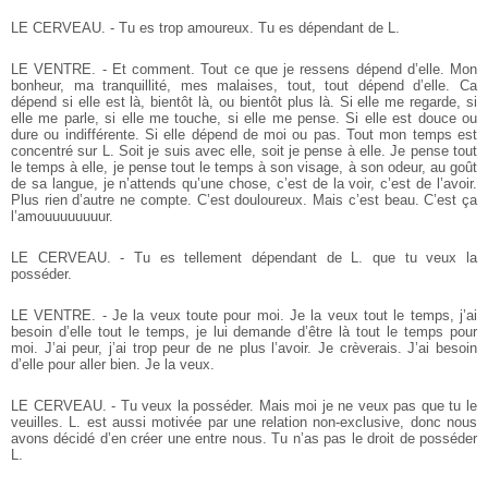
LE CERVEAU. - Tu es trop amoureux. Tu es dépendant de L.
LE VENTRE. - Et comment. Tout ce que je ressens dépend d’elle. Mon
bonheur, ma tranquillité, mes malaises, tout, tout dépend d’elle. Ca
dépend si elle est là, bientôt là, ou bientôt plus là. Si elle me regarde, si
elle me parle, si elle me touche, si elle me pense. Si elle est douce ou
dure ou indifférente. Si elle dépend de moi ou pas. Tout mon temps est
concentré sur L. Soit je suis avec elle, soit je pense à elle. Je pense tout
le temps à elle, je pense tout le temps à son visage, à son odeur, au goût
de sa langue, je n’attends qu’une chose, c’est de la voir, c’est de l’avoir.
Plus rien d’autre ne compte. C’est douloureux. Mais c’est beau. C’est ça
l’amouuuuuuuur.
LE CERVEAU. - Tu es tellement dépendant de L. que tu veux la
posséder.
LE VENTRE. - Je la veux toute pour moi. Je la veux tout le temps, j’ai
besoin d’elle tout le temps, je lui demande d’être là tout le temps pour
moi. J’ai peur, j’ai trop peur de ne plus l’avoir. Je crèverais. J’ai besoin
d’elle pour aller bien. Je la veux.
LE CERVEAU. - Tu veux la posséder. Mais moi je ne veux pas que tu le
veuilles. L. est aussi motivée par une relation non-exclusive, donc nous
avons décidé d’en créer une entre nous. Tu n’as pas le droit de posséder
L.