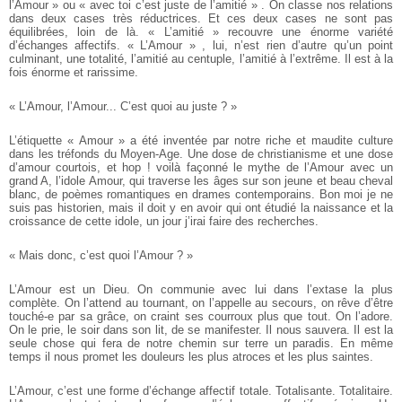
l’Amour » ou « avec toi c’est juste de l’amitié » . On classe nos relations
dans deux cases très réductrices. Et ces deux cases ne sont pas
équilibrées, loin de là. « L’amitié » recouvre une énorme variété
d’échanges affectifs. « L’Amour » , lui, n’est rien d’autre qu’un point
culminant, une totalité, l’amitié au centuple, l’amitié à l’extrême. Il est à la
fois énorme et rarissime.
« L’Amour, l’Amour... C’est quoi au juste ? »
L’étiquette « Amour » a été inventée par notre riche et maudite culture
dans les tréfonds du Moyen-Age. Une dose de christianisme et une dose
d’amour courtois, et hop ! voilà façonné le mythe de l’Amour avec un
grand A, l’idole Amour, qui traverse les âges sur son jeune et beau cheval
blanc, de poèmes romantiques en drames contemporains. Bon moi je ne
suis pas historien, mais il doit y en avoir qui ont étudié la naissance et la
croissance de cette idole, un jour j’irai faire des recherches.
« Mais donc, c’est quoi l’Amour ? »
L’Amour est un Dieu. On communie avec lui dans l’extase la plus
complète. On l’attend au tournant, on l’appelle au secours, on rêve d’être
touché-e par sa grâce, on craint ses courroux plus que tout. On l’adore.
On le prie, le soir dans son lit, de se manifester. Il nous sauvera. Il est la
seule chose qui fera de notre chemin sur terre un paradis. En même
temps il nous promet les douleurs les plus atroces et les plus saintes.
L’Amour, c’est une forme d’échange affectif totale. Totalisante. Totalitaire.