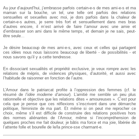
Au jour d’aujourd’hui, j’embrasse parfois certain-e-s de mes ami-e-s et ma
maman sur la bouche, un tel, une telle ont parfois des relations
sensuelles et sexuelles avec moi, je dors parfois dans la chaleur de
certain-e-s autres, je serre très fort et sensuellement dans mes bras
d’autres encore, il m’est arrivé de faire l’amour avec une amie et
d’embrasser son ami dans le même temps, et demain je ne sais, peut-
être seule...
Je désire beaucoup de mes ami-e-s, avec ceux et celles qui partagent
ces idées nous nous laissons beaucoup de liberté - de possibilités - et
nous savons qu’il y a cette tendresse.
En dissociant sexualités et propriété exclusive, je veux rompre avec les
relations de mépris, de violences physiques, d’autorité, et aussi avec
l’habitude de raisonner en fonction de l’autre.
L’Amour dans le patriarcat profite à l’oppression des femmes (cf. le
résumé de
l’idée moderne d’amour
). L’amitié me semble un peu plus
rationnelle et objective que les relations dites « amoureuses ». C’est pour
cela que je pense que ces réflexions s’inscrivent dans une démarche
politique, féministe de ma part. Et même si on peut me reprocher ce
choix, même s’il est difficile de construire des relations positives hors
des normes aliénantes de l’Amour, même si l’incompréhension de
quelques proches me fait douleur, je bâtis ma force et ma joie, libérée de
l’attente folle et bourelle de le/la prince-sse charmant-e.