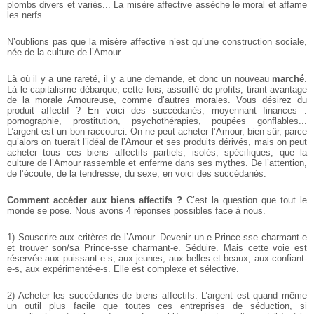
plombs divers et variés... La misère affective assèche le moral et affame
les nerfs.
N’oublions pas que la misère affective n’est qu’une construction sociale,
née de la culture de l’Amour.
Là où il y a une rareté, il y a une demande, et donc un nouveau
marché
.
Là le capitalisme débarque, cette fois, assoiffé de profits, tirant avantage
de la morale Amoureuse, comme d’autres morales. Vous désirez du
produit affectif ? En voici des succédanés, moyennant finances :
pornographie, prostitution, psychothérapies, poupées gonflables...
L’argent est un bon raccourci. On ne peut acheter l’Amour, bien sûr, parce
qu’alors on tuerait l’idéal de l’Amour et ses produits dérivés, mais on peut
acheter tous ces biens affectifs partiels, isolés, spécifiques, que la
culture de l’Amour rassemble et enferme dans ses mythes. De l’attention,
de l’écoute, de la tendresse, du sexe, en voici des succédanés.
Comment accéder aux biens affectifs ?
C’est la question que tout le
monde se pose. Nous avons 4 réponses possibles face à nous.
1) Souscrire aux critères de l’Amour. Devenir un-e Prince-sse charmant-e
et trouver son/sa Prince-sse charmant-e. Séduire. Mais cette voie est
réservée aux puissant-e-s, aux jeunes, aux belles et beaux, aux confiant-
e-s, aux expérimenté-e-s. Elle est complexe et sélective.
2) Acheter les succédanés de biens affectifs. L’argent est quand même
un outil plus facile que toutes ces entreprises de séduction, si