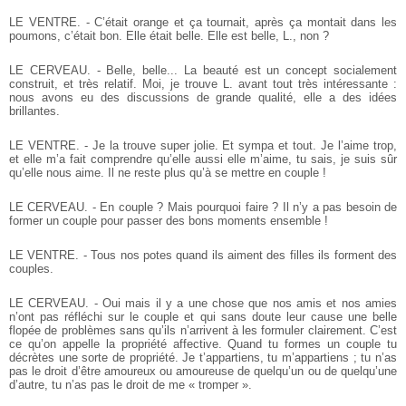
LE VENTRE. - C’était orange et ça tournait, après ça montait dans les
poumons, c’était bon. Elle était belle. Elle est belle, L., non ?
LE CERVEAU. - Belle, belle... La beauté est un concept socialement
construit, et très relatif. Moi, je trouve L. avant tout très intéressante :
nous avons eu des discussions de grande qualité, elle a des idées
brillantes.
LE VENTRE. - Je la trouve super jolie. Et sympa et tout. Je l’aime trop,
et elle m’a fait comprendre qu’elle aussi elle m’aime, tu sais, je suis sûr
qu’elle nous aime. Il ne reste plus qu’à se mettre en couple !
LE CERVEAU. - En couple ? Mais pourquoi faire ? Il n’y a pas besoin de
former un couple pour passer des bons moments ensemble !
LE VENTRE. - Tous nos potes quand ils aiment des filles ils forment des
couples.
LE CERVEAU. - Oui mais il y a une chose que nos amis et nos amies
n’ont pas réfléchi sur le couple et qui sans doute leur cause une belle
flopée de problèmes sans qu’ils n’arrivent à les formuler clairement. C’est
ce qu’on appelle la propriété affective. Quand tu formes un couple tu
décrètes une sorte de propriété. Je t’appartiens, tu m’appartiens ; tu n’as
pas le droit d’être amoureux ou amoureuse de quelqu’un ou de quelqu’une
d’autre, tu n’as pas le droit de me « tromper ».