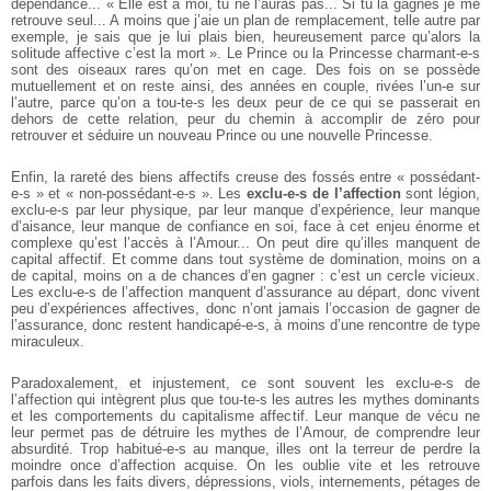
dépendance... « Elle est à moi, tu ne l’auras pas... Si tu la gagnes je me
retrouve seul... A moins que j’aie un plan de remplacement, telle autre par
exemple, je sais que je lui plais bien, heureusement parce qu’alors la
solitude affective c’est la mort ». Le Prince ou la Princesse charmant-e-s
sont des oiseaux rares qu’on met en cage. Des fois on se possède
mutuellement et on reste ainsi, des années en couple, rivées l’un-e sur
l’autre, parce qu’on a tou-te-s les deux peur de ce qui se passerait en
dehors de cette relation, peur du chemin à accomplir de zéro pour
retrouver et séduire un nouveau Prince ou une nouvelle Princesse.
Enfin, la rareté des biens affectifs creuse des fossés entre « possédant-
e-s » et « non-possédant-e-s ». Les
exclu-e-s de l’affection
sont légion,
exclu-e-s par leur physique, par leur manque d’expérience, leur manque
d’aisance, leur manque de confiance en soi, face à cet enjeu énorme et
complexe qu’est l’accès à l’Amour... On peut dire qu’illes manquent de
capital affectif. Et comme dans tout système de domination, moins on a
de capital, moins on a de chances d’en gagner : c’est un cercle vicieux.
Les exclu-e-s de l’affection manquent d’assurance au départ, donc vivent
peu d’expériences affectives, donc n’ont jamais l’occasion de gagner de
l’assurance, donc restent handicapé-e-s, à moins d’une rencontre de type
miraculeux.
Paradoxalement, et injustement, ce sont souvent les exclu-e-s de
l’affection qui intègrent plus que tou-te-s les autres les mythes dominants
et les comportements du capitalisme affectif. Leur manque de vécu ne
leur permet pas de détruire les mythes de l’Amour, de comprendre leur
absurdité. Trop habitué-e-s au manque, illes ont la terreur de perdre la
moindre once d’affection acquise. On les oublie vite et les retrouve
parfois dans les faits divers, dépressions, viols, internements, pétages de