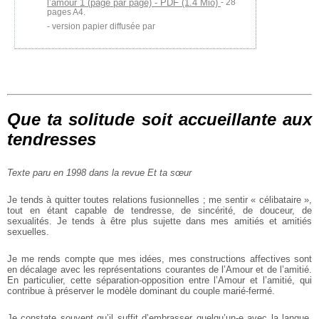
l’amour 1 (page par page) - PDF (1.4 Mio)
- 28
pages A4.
version papier diffusée par
Que ta solitude soit accueillante aux
tendresses
Texte paru en 1998 dans la revue Et ta sœur
Je tends à quitter toutes relations fusionnelles ; me sentir « célibataire »,
tout en étant capable de tendresse, de sincérité, de douceur, de
sexualités. Je tends à être plus sujette dans mes amitiés et amitiés
sexuelles.
Je me rends compte que mes idées, mes constructions affectives sont
en décalage avec les représentations courantes de l’Amour et de l’amitié.
En particulier, cette séparation-opposition entre l’Amour et l’amitié, qui
contribue à préserver le modèle dominant du couple marié-fermé.
Je constate souvent qu’il suffit d’embrasser quelqu’un-e avec la langue,