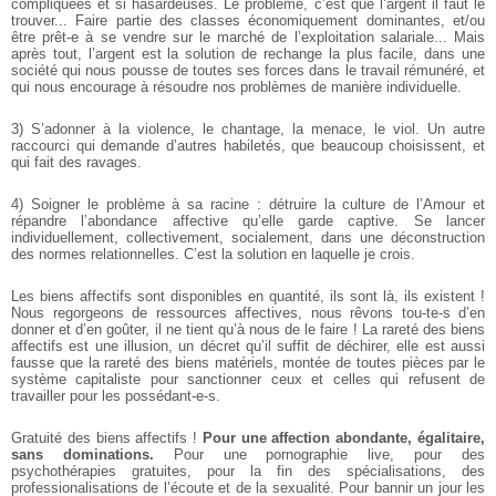
compliquées et si hasardeuses. Le problème, c’est que l’argent il faut le
trouver... Faire partie des classes économiquement dominantes, et/ou
être prêt-e à se vendre sur le marché de l’exploitation salariale... Mais
après tout, l’argent est la solution de rechange la plus facile, dans une
société qui nous pousse de toutes ses forces dans le travail rémunéré, et
qui nous encourage à résoudre nos problèmes de manière individuelle.
3) S’adonner à la violence, le chantage, la menace, le viol. Un autre
raccourci qui demande d’autres habiletés, que beaucoup choisissent, et
qui fait des ravages.
4) Soigner le problème à sa racine : détruire la culture de l’Amour et
répandre l’abondance affective qu’elle garde captive. Se lancer
individuellement, collectivement, socialement, dans une déconstruction
des normes relationnelles. C’est la solution en laquelle je crois.
Les biens affectifs sont disponibles en quantité, ils sont là, ils existent !
Nous regorgeons de ressources affectives, nous rêvons tou-te-s d’en
donner et d’en goûter, il ne tient qu’à nous de le faire ! La rareté des biens
affectifs est une illusion, un décret qu’il suffit de déchirer, elle est aussi
fausse que la rareté des biens matériels, montée de toutes pièces par le
système capitaliste pour sanctionner ceux et celles qui refusent de
travailler pour les possédant-e-s.
Gratuité des biens affectifs !
Pour une affection abondante, égalitaire,
sans dominations.
Pour une pornographie live, pour des
psychothérapies gratuites, pour la fin des spécialisations, des
professionalisations de l’écoute et de la sexualité. Pour bannir un jour les