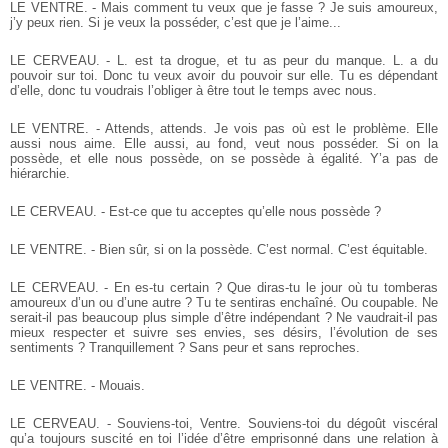
LE VENTRE. - Mais comment tu veux que je fasse ? Je suis amoureux,
j’y peux rien. Si je veux la posséder, c’est que je l’aime...
LE CERVEAU. - L. est ta drogue, et tu as peur du manque. L. a du
pouvoir sur toi. Donc tu veux avoir du pouvoir sur elle. Tu es dépendant
d’elle, donc tu voudrais l’obliger à être tout le temps avec nous.
LE VENTRE. - Attends, attends. Je vois pas où est le problème. Elle
aussi nous aime. Elle aussi, au fond, veut nous posséder. Si on la
possède, et elle nous possède, on se possède à égalité. Y’a pas de
hiérarchie.
LE CERVEAU. - Est-ce que tu acceptes qu’elle nous possède ?
LE VENTRE. - Bien sûr, si on la possède. C’est normal. C’est équitable.
LE CERVEAU. - En es-tu certain ? Que diras-tu le jour où tu tomberas
amoureux d’un ou d’une autre ? Tu te sentiras enchaîné. Ou coupable. Ne
serait-il pas beaucoup plus simple d’être indépendant ? Ne vaudrait-il pas
mieux respecter et suivre ses envies, ses désirs, l’évolution de ses
sentiments ? Tranquillement ? Sans peur et sans reproches.
LE VENTRE. - Mouais.
LE CERVEAU. - Souviens-toi, Ventre. Souviens-toi du dégoût viscéral
qu’a toujours suscité en toi l’idée d’être emprisonné dans une relation à