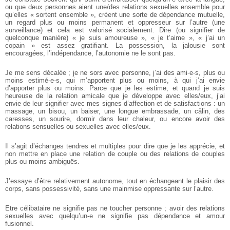
ou que deux personnes aient une/des relations sexuelles ensemble pour
qu’elles « sortent ensemble », créent une sorte de dépendance mutuelle,
un regard plus ou moins permanent et oppresseur sur l’autre (une
surveillance) et cela est valorisé socialement. Dire (ou signifier de
quelconque manière) « je suis amoureuse », « je t’aime », « j’ai un
copain » est assez gratifiant. La possession, la jalousie sont
encouragées, l’indépendance, l’autonomie ne le sont pas.
Je me sens décalée ; je ne sors avec personne, j’ai des ami-e-s, plus ou
moins estimé-e-s, qui m’apportent plus ou moins, à qui j’ai envie
d’apporter plus ou moins. Parce que je les estime, et quand je suis
heureuse de la relation amicale que je développe avec elles/eux, j’ai
envie de leur signifier avec mes signes d’affection et de satisfactions : un
massage, un bisou, un baiser, une longue embrassade, un câlin, des
caresses, un sourire, dormir dans leur chaleur, ou encore avoir des
relations sensuelles ou sexuelles avec elles/eux.
Il s’agit d’échanges tendres et multiples pour dire que je les apprécie, et
non mettre en place une relation de couple ou des relations de couples
plus ou moins ambiguës.
J’essaye d’être relativement autonome, tout en échangeant le plaisir des
corps, sans possessivité, sans une mainmise oppressante sur l’autre.
Etre célibataire ne signifie pas ne toucher personne ; avoir des relations
sexuelles avec quelqu’un-e ne signifie pas dépendance et amour
fusionnel.