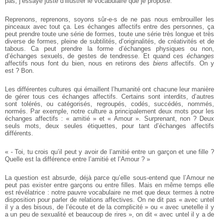
pas, j’essaye juste d’illustrer le vocabulaire que je propose.
Reprenons, reprenons, soyons sûr-e-s de ne pas nous embrouiller les
pinceaux avec tout ça. Les échanges affectifs entre des personnes, ça
peut prendre toute une série de formes, toute une série très longue et très
diverse de formes, pleine de subtilités, d’originalités, de créativités et de
tabous. Ca peut prendre la forme d’échanges physiques ou non,
d’échanges sexuels, de gestes de tendresse. Et quand ces
échanges
affectifs nous font du bien, nous en retirons des
biens
affectifs. On y
est ? Bon.
Les différentes cultures qui émaillent l’humanité ont chacune leur manière
de gérer tous ces échanges affectifs. Certains sont interdits, d’autres
sont tolérés, ou catégorisés, regroupés, codés, succédés, nommés,
normés. Par exemple, notre culture a principalement deux mots pour les
échanges affectifs : « amitié » et « Amour ». Surprenant, non ? Deux
seuls mots, deux seules étiquettes, pour tant d’échanges affectifs
différents.
« - Toi, tu crois qu’il peut y avoir de l’amitié entre un garçon et une fille ?
Quelle est la différence entre l’amitié et l’Amour ? »
La question est absurde, déjà parce qu’elle sous-entend que l’Amour ne
peut pas exister entre garçons ou entre filles. Mais en même temps elle
est révélatrice : notre pauvre vocabulaire ne met que deux termes à notre
disposition pour parler de relations affectives. On ne dit pas « avec untel
il y a des bisous, de l’écoute et de la complicité » ou « avec unetelle il y
a un peu de sexualité et beaucoup de rires », on dit « avec untel il y a de