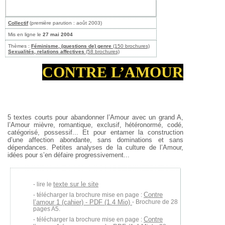
Collectif
(première parution : août 2003)
Mis en ligne le
27 mai 2004
Thèmes :
Féminisme, (questions de) genre
(150 brochures)
Sexualités, relations affectives
(58 brochures)
CONTRE L’AMOUR
5 textes courts pour abandonner l’Amour avec un grand A,
l’Amour mièvre, romantique, exclusif, hétéronormé, codé,
catégorisé, possessif... Et pour entamer la construction
d’une affection abondante, sans dominations et sans
dépendances. Petites analyses de la culture de l’Amour,
idées pour s’en défaire progressivement...
texte sur le site
lire le
Contre
télécharger la brochure mise en page :
l’amour 1 (cahier) - PDF (1.4 Mio)
- Brochure de 28
pages A5.
Contre
télécharger la brochure mise en page :