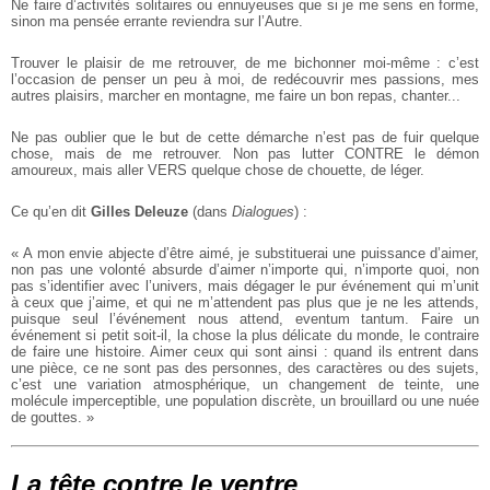
Ne faire d’activités solitaires ou ennuyeuses que si je me sens en forme,
sinon ma pensée errante reviendra sur l’Autre.
Trouver le plaisir de me retrouver, de me bichonner moi-même : c’est
l’occasion de penser un peu à moi, de redécouvrir mes passions, mes
autres plaisirs, marcher en montagne, me faire un bon repas, chanter...
Ne pas oublier que le but de cette démarche n’est pas de fuir quelque
chose, mais de me retrouver. Non pas lutter CONTRE le démon
amoureux, mais aller VERS quelque chose de chouette, de léger.
Ce qu’en dit
Gilles Deleuze
(dans
Dialogues
) :
« A mon envie abjecte d’être aimé, je substituerai une puissance d’aimer,
non pas une volonté absurde d’aimer n’importe qui, n’importe quoi, non
pas s’identifier avec l’univers, mais dégager le pur événement qui m’unit
à ceux que j’aime, et qui ne m’attendent pas plus que je ne les attends,
puisque seul l’événement nous attend, eventum tantum. Faire un
événement si petit soit-il, la chose la plus délicate du monde, le contraire
de faire une histoire. Aimer ceux qui sont ainsi : quand ils entrent dans
une pièce, ce ne sont pas des personnes, des caractères ou des sujets,
c’est une variation atmosphérique, un changement de teinte, une
molécule imperceptible, une population discrète, un brouillard ou une nuée
de gouttes. »
La tête contre le ventre