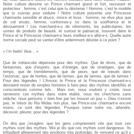
Notre culture dessine un Prince charmant grand et fort, rassurant et
protecteur : femme, c’est celui que tu désireras ! Homme, c’est le modèle
que tu suivras pour séduire ! Notre culture présente une Princesse
charmante sensible et douce, mince et lisse : homme, ne rêve plus que
de cet ersatz, femme, conformes-y toi dans la souffrance et le
dévouement ! Les marchand-e-s de vêtements, les publicitaires, les
usines de produits de beauté, et surtout le patriarcat, trouvent dans le
Prince et la Princesse charmant-e leurs meilleur-e-s allié-e-s. Quelle autre
norme sociale peut se vanter d’être ardemment désirée à ce point ?
« I’m feelin’ blue... »
Que de mélancolie dépensée pour des mythes. Que de rêves, que de
fantasmes, que d’espoirs, que d’énergie, que de stratégies, que de
temps, que de tremblements, que de peurs, que de nœuds dans
l’estomac, que de hontes, que de larmes, que de larmes, que de larmes !
Pour des légendes ! L’Amour, le Prince et la Princesse charmant-e-s
devraient rester de simples histoires à faire peur, des mythes identifiés et
conscientisés comme tels... Mais non, nous voulons y croire, nous
ramenons ces mythes dans notre réalité, nous les cherchons sans
relâche, nous pensons « bien finir par les trouver un jour ». Dieu n’existe
pas, le trésor du Roi Midas non plus, lae Prince-sse charmant-e encore
moins, ce sont des légendes. Pourquoi ruiner notre vie, attendre,
décevoir, pleurer, pour des légendes ?
On dira que j’exagère, que les gens comprennent vite que tous ces
mythes sont des mythes. Moi je dis que ces mythes sont dangereux. Ils
trifouillent allègrement des émotions très profondes, ils remuent ce qu’il y