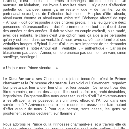
L’Amour, c’est toutes les formes d’échanges affectifs réunies. Un
monstre, un léviathan, une hydre à moultes têtes. Il n’y a pas d’affection
partielle ou nuancée, sinon ça ne reste « que » de l’amitié, ou du
partenariat sexuel, ou de l’affection fraternelle... En plus d’être absolu,
absolument énorme et absolument exhaustif, l’échange affectif de type
« Amour » doit correspondre à des critères précis. Il n’a lieu qu’entre deux
personnes hétérosexuelles. Il doit être immortel, en tout cas il doit durer
des années et des années. Il doit se vivre en couple exclusif, puis marié,
avec des enfants, le chien c’est une option mais ça aide à se persuader
qu’on y est bien, dans ce véritable Amour, avec sa véritable famille et ses
véritables images d’Epinal. Il est d’ailleurs très important de se demander
régulièrement si notre Amour est « véritable », « authentique ». Car on ne
blasphème pas avec l’Amour, on ne prononce pas son nom en vain, sinon
sacrilège, sacrilège !
« Un jour mon Prince viendra... »
Le
Dieu Amour
a ses Christs, ses rejetons incarnés : c’est
le Prince
charmant et la Princesse charmante
. Les voici qui s’avancent, regardez
leur prestance, leur allure, leur charme, leur beauté ! Ce ne sont pas des
êtres humains, ce sont des anges. Illes sont parfait-e-s, archi-désirables,
légendaires. Daigneront-illes nous adresser un clin d’œil ? Arriverons-nous
à les attraper, à les posséder, à s’unir avec elleux et l’Amour dans une
sainte trinité ? Arriverons-nous à leur ressembler assez pour faire autant
d’effet autour de nous ? Pour que partout, sans cesse, les gens se
prosternent et nous déclarent leur flamme ?
Nous adorons le Prince ou la Princesse charmant-e-s, et à travers elle ou
lui, nous adorons toutes les normes sociales dont notre culture l’habille.