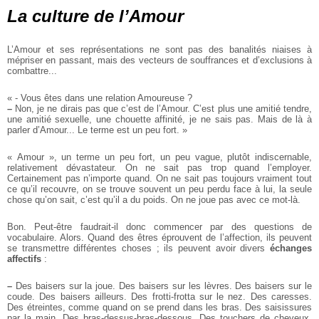
La culture de l’Amour
L’Amour et ses représentations ne sont pas des banalités niaises à
mépriser en passant, mais des vecteurs de souffrances et d’exclusions à
combattre...
« - Vous êtes dans une relation Amoureuse ?
–
Non, je ne dirais pas que c’est de l’Amour. C’est plus une amitié tendre,
une amitié sexuelle, une chouette affinité, je ne sais pas. Mais de là à
parler d’Amour... Le terme est un peu fort. »
« Amour », un terme un peu fort, un peu vague, plutôt indiscernable,
relativement dévastateur. On ne sait pas trop quand l’employer.
Certainement pas n’importe quand. On ne sait pas toujours vraiment tout
ce qu’il recouvre, on se trouve souvent un peu perdu face à lui, la seule
chose qu’on sait, c’est qu’il a du poids. On ne joue pas avec ce mot-là.
Bon. Peut-être faudrait-il donc commencer par des questions de
vocabulaire. Alors. Quand des êtres éprouvent de l’affection, ils peuvent
se transmettre différentes choses ; ils peuvent avoir divers
échanges
affectifs
:
–
Des baisers sur la joue. Des baisers sur les lèvres. Des baisers sur le
coude. Des baisers ailleurs. Des frotti-frotta sur le nez. Des caresses.
Des étreintes, comme quand on se prend dans les bras. Des saisissures
par la main. Des bras-dessus-bras-dessous. Des touchers de cheveux.