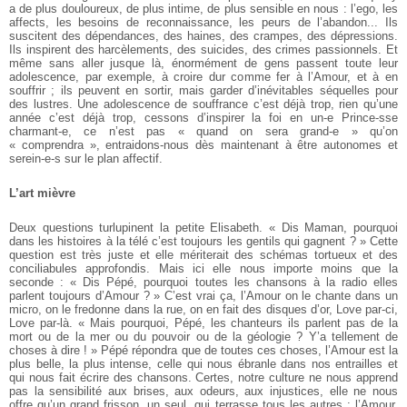
a de plus douloureux, de plus intime, de plus sensible en nous : l’ego, les
affects, les besoins de reconnaissance, les peurs de l’abandon... Ils
suscitent des dépendances, des haines, des crampes, des dépressions.
Ils inspirent des harcèlements, des suicides, des crimes passionnels. Et
même sans aller jusque là, énormément de gens passent toute leur
adolescence, par exemple, à croire dur comme fer à l’Amour, et à en
souffrir ; ils peuvent en sortir, mais garder d’inévitables séquelles pour
des lustres. Une adolescence de souffrance c’est déjà trop, rien qu’une
année c’est déjà trop, cessons d’inspirer la foi en un-e Prince-sse
charmant-e, ce n’est pas « quand on sera grand-e » qu’on
« comprendra », entraidons-nous dès maintenant à être autonomes et
serein-e-s sur le plan affectif.
L’art mièvre
Deux questions turlupinent la petite Elisabeth. « Dis Maman, pourquoi
dans les histoires à la télé c’est toujours les gentils qui gagnent ? » Cette
question est très juste et elle mériterait des schémas tortueux et des
conciliabules approfondis. Mais ici elle nous importe moins que la
seconde : « Dis Pépé, pourquoi toutes les chansons à la radio elles
parlent toujours d’Amour ? » C’est vrai ça, l’Amour on le chante dans un
micro, on le fredonne dans la rue, on en fait des disques d’or, Love par-ci,
Love par-là. « Mais pourquoi, Pépé, les chanteurs ils parlent pas de la
mort ou de la mer ou du pouvoir ou de la géologie ? Y’a tellement de
choses à dire ! » Pépé répondra que de toutes ces choses, l’Amour est la
plus belle, la plus intense, celle qui nous ébranle dans nos entrailles et
qui nous fait écrire des chansons. Certes, notre culture ne nous apprend
pas la sensibilité aux brises, aux odeurs, aux injustices, elle ne nous
offre qu’un grand frisson, un seul, qui terrasse tous les autres : l’Amour.