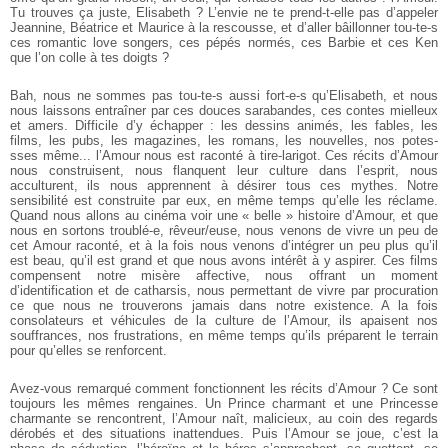
Tu trouves ça juste, Elisabeth ? L’envie ne te prend-t-elle pas d’appeler
Jeannine, Béatrice et Maurice à la rescousse, et d’aller bâillonner tou-te-s
ces romantic love songers, ces pépés normés, ces Barbie et ces Ken
que l’on colle à tes doigts ?
Bah, nous ne sommes pas tou-te-s aussi fort-e-s qu’Elisabeth, et nous
nous laissons entraîner par ces douces sarabandes, ces contes mielleux
et amers. Difficile d’y échapper : les dessins animés, les fables, les
films, les pubs, les magazines, les romans, les nouvelles, nos potes-
sses même... l’Amour nous est raconté à tire-larigot. Ces récits d’Amour
nous construisent, nous flanquent leur culture dans l’esprit, nous
acculturent, ils nous apprennent à désirer tous ces mythes. Notre
sensibilité est construite par eux, en même temps qu’elle les réclame.
Quand nous allons au cinéma voir une « belle » histoire d’Amour, et que
nous en sortons troublé-e, rêveur/euse, nous venons de vivre un peu de
cet Amour raconté, et à la fois nous venons d’intégrer un peu plus qu’il
est beau, qu’il est grand et que nous avons intérêt à y aspirer. Ces films
compensent notre misère affective, nous offrant un moment
d’identification et de catharsis, nous permettant de vivre par procuration
ce que nous ne trouverons jamais dans notre existence. A la fois
consolateurs et véhicules de la culture de l’Amour, ils apaisent nos
souffrances, nos frustrations, en même temps qu’ils préparent le terrain
pour qu’elles se renforcent.
Avez-vous remarqué comment fonctionnent les récits d’Amour ? Ce sont
toujours les mêmes rengaines. Un Prince charmant et une Princesse
charmante se rencontrent, l’Amour naît, malicieux, au coin des regards
dérobés et des situations inattendues. Puis l’Amour se joue, c’est la