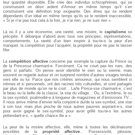
leur quantité disponible. Elle crée des individus schizophrènes, qui se
construisent un désir ardent d’Amour en même temps qu’il s’en
construisent une définition trop exigeante. Des êtres qui se rendent
dépendants d’un idéal en même temps qu’ils se le rendent inaccessible.
« Si je n’ai pas tout cela à la fois, je n’ai rien, je ne suis rien ».
Là où il y a une économie, une rareté, une misère, le
capitalisme
se
précipite. Il débarque d’abord avec tous ses principes, représentations,
comportements. La rareté d’un bien inspire à tou-te-s la peur d’en
manquer, la compétition pour l’acquérir, la propriété pour ne pas le laisser
filer.
La
compétition affective
concerne par exemple la capture du Prince ou
de la Princesse charmant-e. Forcément. Ca ne court pas les rues, des
gens si parfaits. On pense avoir identifié le sien ou la sienne, mais
souvent on regarde autour et on surprend nombre d’autres visages tendus
vers elle ou lui. Parce que nos critères amoureux, qui nous semblent si
intimes et si personnels, ont des racines très culturelles, et sont partagés
par plus de monde qu’on ne le croit... La/le Prince-sse charmant-e, c’est
le beau ou la belle de la classe, la star du village... Ou, à l’extrême, le ou
la sex-symbol, psalmodié-e à longueur de magazines et d’émissions TV...
Il nous arrive même d’envier le/la conjoint-e du/de la sex-symbol, une star
à son tour, mais plus proche de nous autres pauvres aspirant-e-s, star
pour avoir gagné le sex-symbol, pour avoir grillé tou-te-s les autres
prétendant-e-s, « quelle chance ille a ».
La peur de la misère affective, elle, mène à toutes les déclinaisons
possibles de la
propriété affective
... Possessivité, jalousie,