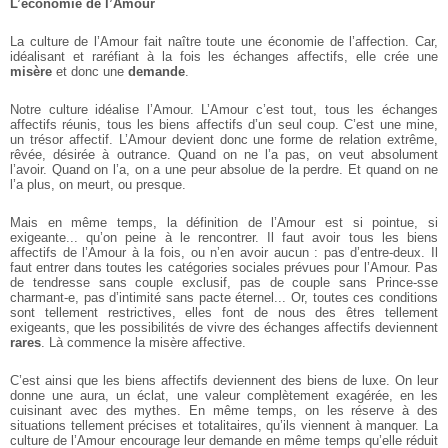
L’économie de l’Amour
La culture de l’Amour fait naître toute une économie de l’affection. Car,
idéalisant et raréfiant à la fois les échanges affectifs, elle crée une
misère
et donc une
demande
.
Notre culture idéalise l’Amour. L’Amour c’est tout, tous les échanges
affectifs réunis, tous les biens affectifs d’un seul coup. C’est une mine,
un trésor affectif. L’Amour devient donc une forme de relation extrême,
rêvée, désirée à outrance. Quand on ne l’a pas, on veut absolument
l’avoir. Quand on l’a, on a une peur absolue de la perdre. Et quand on ne
l’a plus, on meurt, ou presque.
Mais en même temps, la définition de l’Amour est si pointue, si
exigeante... qu’on peine à le rencontrer. Il faut avoir tous les biens
affectifs de l’Amour à la fois, ou n’en avoir aucun : pas d’entre-deux. Il
faut entrer dans toutes les catégories sociales prévues pour l’Amour. Pas
de tendresse sans couple exclusif, pas de couple sans Prince-sse
charmant-e, pas d’intimité sans pacte éternel... Or, toutes ces conditions
sont tellement restrictives, elles font de nous des êtres tellement
exigeants, que les possibilités de vivre des échanges affectifs deviennent
rares
. Là commence la misère affective.
C’est ainsi que les biens affectifs deviennent des biens de luxe. On leur
donne une aura, un éclat, une valeur complètement exagérée, en les
cuisinant avec des mythes. En même temps, on les réserve à des
situations tellement précises et totalitaires, qu’ils viennent à manquer. La
culture de l’Amour encourage leur demande en même temps qu’elle réduit