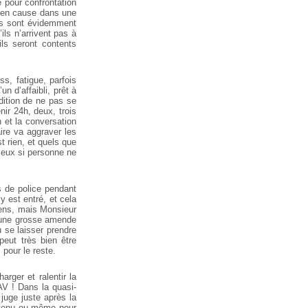
é pour confrontation
 en cause dans une
ons sont évidemment
ls n’arrivent pas à
ils seront contents
s, fatigue, parfois
un d’affaibli, prêt à
ndition de ne pas se
nir 24h, deux, trois
 et la conversation
aire va aggraver les
st rien, et quels que
mieux si personne ne
s de police pendant
y est entré, et cela
Tiens, mais Monsieur
u une grosse amende
u se laisser prendre
eut très bien être
 pour le reste.
rger et ralentir la
AV ! Dans la quasi-
juge juste après la
révenu ou même pour