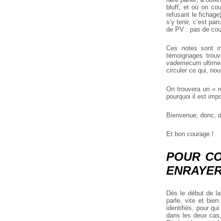
bluff, et où on co
refusant le fichag
s’y tenir, c’est pa
de PV : pas de cou
Ces notes sont in
témoignages trouvé
vademecum
ultime 
circuler ce qui, nou
On trouvera un « r
pourquoi il est impo
Bienvenue, donc, da
Et bon courage !
POUR CO
ENRAYER
Dès le début de la
parle, vite et bie
identifiés, pour qui
dans les deux cas,