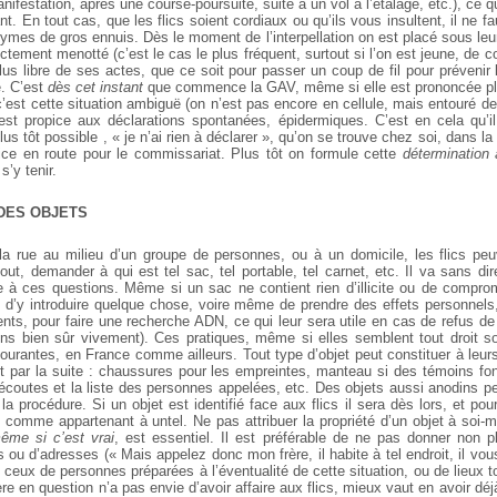
nifestation, après une course-poursuite, suite à un vol à l’étalage, etc.), ce q
nt. En tout cas, que les flics soient cordiaux ou qu’ils vous insultent, il ne fa
mes de gros ennuis. Dès le moment de l’interpellation on est placé sous leur 
ectement menotté (c’est le cas le plus fréquent, surtout si l’on est jeune, de co
plus libre de ses actes, que ce soit pour passer un coup de fil pour préveni
e. C’est
dès cet instant
que commence la GAV, même si elle est prononcée plus
c’est cette situation ambiguë (on n’est pas encore en cellule, mais entouré de 
 est propice aux déclarations spontanées, épidermiques. C’est en cela qu’il
 plus tôt possible , « je n’ai rien à déclarer », qu’on se trouve chez soi, dans 
ice en route pour le commissariat. Plus tôt on formule cette
détermination 
 s’y tenir.
 DES OBJETS
la rue au milieu d’un groupe de personnes, ou à un domicile, les flics p
tout, demander à qui est tel sac, tel portable, tel carnet, etc. Il va sans d
re à ces questions. Même si un sac ne contient rien d’illicite ou de comprome
ics d’y introduire quelque chose, voire même de prendre des effets personne
nts, pour faire une recherche ADN, ce qui leur sera utile en cas de refus de
ns bien sûr vivement). Ces pratiques, même si elles semblent tout droit s
ourantes, en France comme ailleurs. Tout type d’objet peut constituer à leur
ont par la suite : chaussures pour les empreintes, manteau si des témoins fon
 écoutes et la liste des personnes appelées, etc. Des objets aussi anodins pe
 procédure. Si un objet est identifié face aux flics il sera dès lors, et pour
ié comme appartenant à untel. Ne pas attribuer la propriété d’un objet à s
ême si c’est vrai
, est essentiel. Il est préférable de ne pas donner non
ou d’adresses (« Mais appelez donc mon frère, il habite à tel endroit, il vous d
ceux de personnes préparées à l’éventualité de cette situation, ou de lieux 
ère en question n’a pas envie d’avoir affaire aux flics, mieux vaut en avoir déj