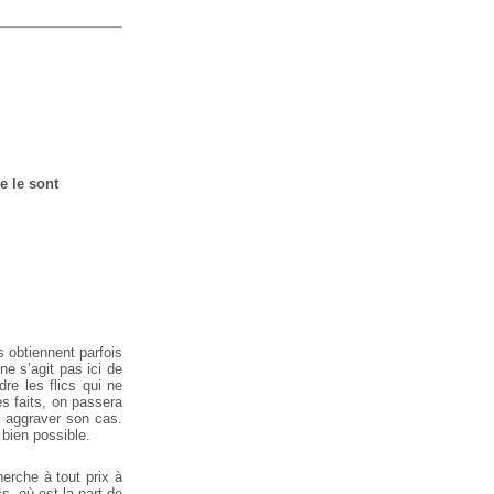
e le sont
 obtiennent parfois
e s’agit pas ici de
re les flics qui ne
s faits, on passera
s aggraver son cas.
bien possible.
herche à tout prix à
s, où est la part de