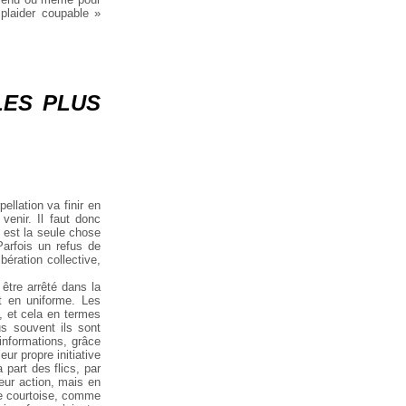
 plaider coupable »
LES PLUS
llation va finir en
enir. Il faut donc
l est la seule chose
Parfois un refus de
bération collective,
 être arrêté dans la
nt en uniforme. Les
n, et cela en termes
us souvent ils sont
’informations, grâce
ur propre initiative
 part des flics, par
leur action, mais en
tre courtoise, comme