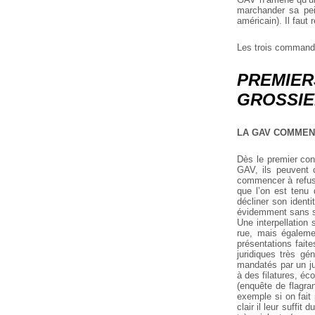
marchander sa pein
américain). Il faut
Les trois command
PREMIER
GROSSI
LA GAV COMMEN
Dès le premier con
GAV, ils peuvent 
commencer à refuser
que l’on est tenu 
décliner son identi
évidemment sans su
Une interpellation 
rue, mais égalemen
présentations faite
juridiques très gé
mandatés par un jug
à des filatures, éc
(enquête de flagran
exemple si on fait 
clair il leur suffi