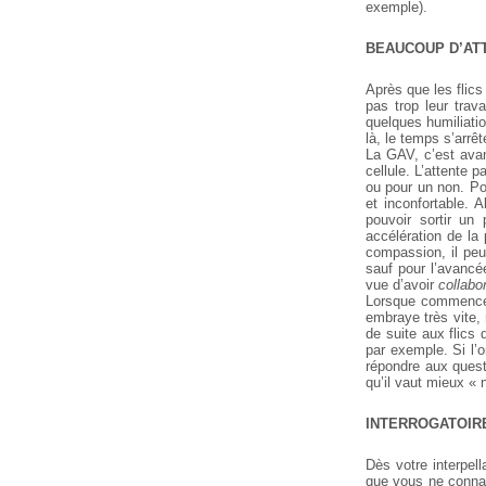
exemple).
BEAUCOUP D’AT
Après que les flics
pas trop leur trav
quelques humiliatio
là, le temps s’arrê
La GAV, c’est avan
cellule. L’attente p
ou pour un non. Po
et inconfortable. 
pouvoir sortir un 
accélération de la
compassion, il peu
sauf pour l’avancée
vue d’avoir
collabo
Lorsque commence la
embraye très vite,
de suite aux flics 
par exemple. Si l’
répondre aux quest
qu’il vaut mieux « n
INTERROGATOIR
Dès votre interpel
que vous ne conna