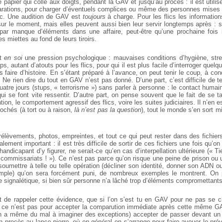
e papier qui colle aux doigts, pendant la GAV et jusqu’au procès : il est utilis
larations, pour charger d’éventuels complices ou même des personnes mises
etc. Une audition de GAV est
toujours
à charge. Pour les flics les informati
ur le moment, mais elles peuvent aussi bien leur servir longtemps après : s’i
par manque d’éléments dans une affaire, peut-être qu’une prochaine fois 
es miettes au fond de leurs tiroirs.
st
en soi
une pression psychologique : mauvaises conditions d’hygiène, stres
, autant d’atouts pour les flics, pour qui il est plus facile d’interroger quelqu’
 faire d’histoire. En s’étant préparé à l’avance, on peut tenir le coup, à co
r. Ne rien dire du tout en GAV n’est pas donné. D’une part, c’est difficile de te
atre jours (stups, « terrorisme ») sans parler à personne : le contact humain
i se font vite ressentir. D’autre part, on pense souvent que le fait de se t
ion, le comportement agressif des flics, voire les suites judiciaires. Il n’en e
prochés (à tort ou à raison,
là n’est pas la question
), tout le monde s’en sort 
rélèvements, photos, empreintes, et tout ce qui peut rester dans des fichier
ement important : il est très difficile de sortir de ces fichiers une fois qu’on 
handicapant d’y figurer, ne serait-ce qu’en cas d’interpellation ultérieure (« 
 commissariats ! »). Ce n’est pas parce qu’on risque une peine de prison o
oumettre à telle ou telle opération (décliner son identité, donner son ADN o
mple) qu’on sera forcément puni, de nombreux exemples le montrent. On p
e signalétique, si bien sûr personne n’a lâché trop d’éléments compromettants
t de rappeler cette évidence, que si l’on s’est tu en GAV pour ne pas se cha
, ce n’est pas pour accepter la comparution immédiate après cette même G
on a même du mal à imaginer des exceptions) accepter de passer devant un 
procès au lance-pierre, où en général on s’arrange pour faire avouer le p