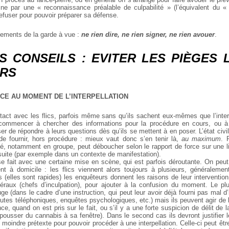
e par une « reconnaissance préalable de culpabilité » (l’équivalent du «
 refuser pour pouvoir préparer sa défense.
ements de la garde à vue :
ne rien dire, ne rien signer, ne rien avouer
.
S CONSEILS : EVITER LES PIÈGES 
ERS
CE AU MOMENT DE L’INTERPELLATION
tact avec les flics, parfois même sans qu’ils sachent eux-mêmes que l’interpe
commencer à chercher des informations pour la procédure en cours, ou à v
 de répondre à leurs questions dès qu’ils se mettent à en poser. L’état civi
de fournir, hors procédure : mieux vaut donc s’en tenir là,
au maximum
. 
té, notamment en groupe, peut déboucher selon le rapport de force sur une li
ite (par exemple dans un contexte de manifestation).
se fait avec une certaine mise en scène, qui est parfois déroutante. On peut
t à domicile : les flics viennent alors toujours à plusieurs, généraleme
s (elles sont rapides) les enquêteurs donnent les raisons de leur interventio
néraux (chefs d’inculpation), pour ajouter à la confusion du moment. Le pl
e (dans le cadre d’une instruction, qui peut leur avoir déjà fourni pas mal d
outes téléphoniques, enquêtes psychologiques, etc.) mais ils peuvent agir de le
ce, quand on est pris sur le fait, ou s’il y a une forte suspicion de délit de la
pousser du cannabis à sa fenêtre). Dans le second cas ils devront justifier 
t du moindre prétexte pour pouvoir procéder à une interpellation. Celle-ci peut ê