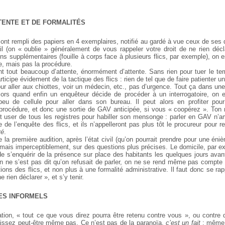
TENTE ET DE FORMALITÉS
 ont rempli des papiers en 4 exemplaires, notifié au gardé à vue ceux de ses 
ail (on « oublie » généralement de vous rappeler votre droit de ne rien décl
ns supplémentaires (fouille à corps face à plusieurs flics, par exemple), on 
te, mais pas la procédure.
t tout beaucoup d’attente, énormément d’attente. Sans rien pour tuer le t
articipe évidement de la tactique des flics : rien de tel que de faire patienter 
ur aller aux chiottes, voir un médecin, etc., pas d’urgence. Tout ça dans un
Alors quand enfin un enquêteur décide de procéder à un interrogatoire, on 
peu de cellule pour aller dans son bureau. Il peut alors en profiter pour
 procédure, et donc une sortie de GAV anticipée, si vous « coopérez ». Ton
t user de tous les registres pour habiller son mensonge : parler en GAV n’am
 de l’enquête des flics, et ils n’appelleront pas plus tôt le procureur pour 
ré
.
 première audition, après l’état civil (qu’on pourrait prendre pour une énièm
 mais imperceptiblement, sur des questions plus précises. Le domicile, par e
de s’enquérir de la présence sur place des habitants les quelques jours avant 
on ne s’est pas dit qu’on refusait de parler, on ne se rend même pas comp
ions des flics, et non plus à une formalité administrative. Il faut donc se r
e rien déclarer », et s’y tenir.
ES INFORMELS
lation, « tout ce que vous direz pourra être retenu contre vous », ou contre 
issez peut-être même pas. Ce n’est pas de la paranoïa,
c’est un fait
: même 