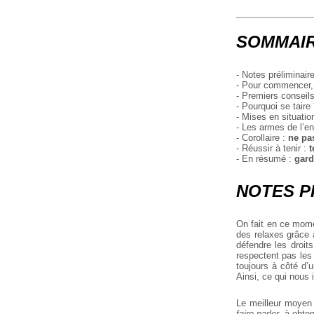
SOMMAI
- Notes préliminair
- Pour commencer, 
- Premiers conseil
- Pourquoi se taire
- Mises en situatio
- Les armes de l’e
- Corollaire :
ne pas
- Réussir à tenir :
t
- En résumé :
gard
NOTES P
On fait en ce mome
des relaxes grâce 
défendre les droit
respectent pas les
toujours à côté d’
Ainsi, ce qui nous 
Le meilleur moyen e
faire parler
, à obte