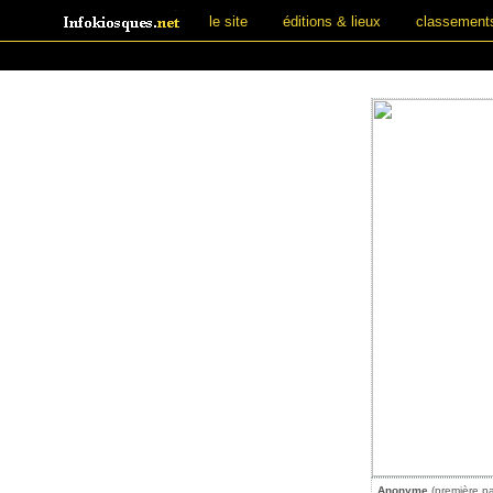
le site
éditions & lieux
classement
Anonyme
(première pa