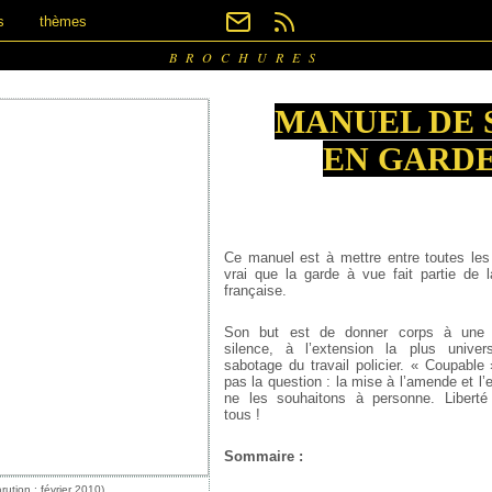
s
thèmes
BROCHURES
MANUEL DE 
EN GARDE
Ce manuel est à mettre entre toutes les 
vrai que la garde à vue fait partie de la
française.
Son but est de donner corps à une g
silence, à l’extension la plus univer
sabotage du travail policier. « Coupable 
pas la question : la mise à l’amende et l
ne les souhaitons à personne. Liberté
tous !
Sommaire :
rution : février 2010)