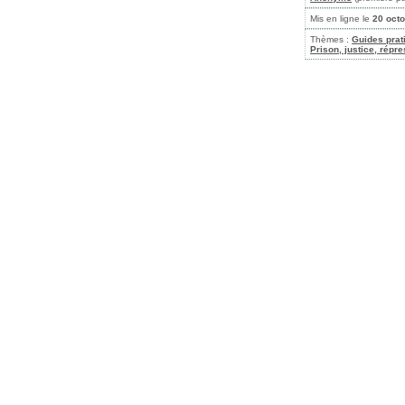
Mis en ligne le
20 oct
Thèmes :
Guides prat
Prison, justice, répr