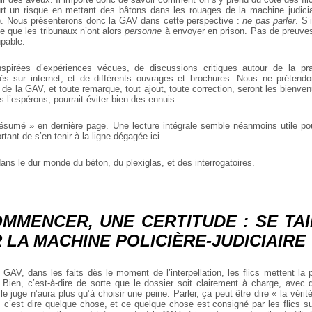
urt un risque en mettant des bâtons dans les rouages de la machine judic
e). Nous présenterons donc la GAV dans cette perspective :
ne pas parler
. S’
rce que les tribunaux n’ont alors
personne
à envoyer en prison. Pas de preuve
pable.
spirées d’expériences vécues, de discussions critiques autour de la prat
s sur internet, et de différents ouvrages et brochures. Nous ne prétendon
de la GAV, et toute remarque, tout ajout, toute correction, seront les bienvenus
s l’espérons, pourrait éviter bien des ennuis.
ésumé » en dernière page. Une lecture intégrale semble néanmoins utile p
rtant de s’en tenir à la ligne dégagée ici.
ns le dur monde du béton, du plexiglas, et des interrogatoires.
MMENCER, UNE CERTITUDE : SE TAI
 LA MACHINE POLICIÈRE-JUDICIAIRE
 GAV, dans les faits dès le moment de l’interpellation, les flics mettent la 
n. Bien, c’est-à-dire de sorte que le dossier soit clairement à charge, avec
 le juge n’aura plus qu’à choisir une peine. Parler, ça peut être dire « la véri
 c’est dire quelque chose, et ce quelque chose est consigné par les flics su