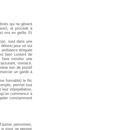
droits qui ne gênent
arer), et procédé à
est mis en geôle. Et
emps, seul dans une
un détenu pour un oui
e ambiance étriquée
est bien content de
 faire miroiter une
 rassurant, menace,
ène rien de positif
remercier un gardé à
e formalité) le flic
xemple, permet tout
leur interpellation,
te qu’on commence à
appeler constamment
d’autres personnes,
si vous ne pensez