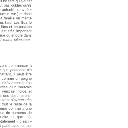
ui ne fera qu’ajouter
ut pas oublier qu’ils
autorité, « invité »
uleur, etc.) et dans
r la famille ou même
 tard. Les flics le
flics et en position
 est très important
la rue ou encore dans
à rester silencieux
,
euvent commencer à
ire que
personne
n’a
ttant, il peut être
ls, comme un peigne
 prélèvement (refus
orties d’un mauvais
s yeux un indice, et
t des descriptions,
uvent s’avérer très
 tout le reste de la
oi-même comme à une
 plus de numéros de
ira, lui, que... »),
totalement « clean »
à parlé avec lui, par