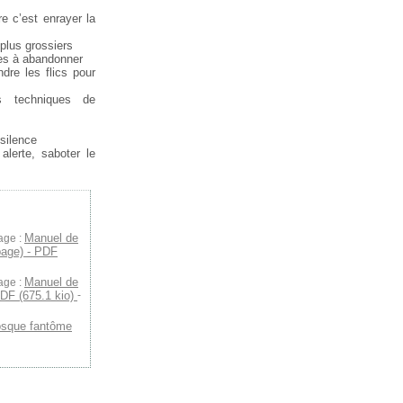
e c’est enrayer la
 plus grossiers
ues à abandonner
ndre les flics pour
s techniques de
 silence
alerte, saboter le
Manuel de
age :
page) - PDF
Manuel de
age :
PDF (675.1 kio)
-
osque fantôme