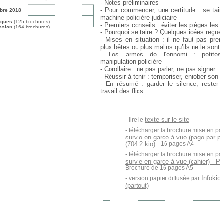
- Notes préliminaires
- Pour commencer, une certitude : se tair
obre 2018
machine policière-judiciaire
iques
(125 brochures)
- Premiers conseils : éviter les pièges les
ession
(164 brochures)
- Pourquoi se taire ? Quelques idées reç
- Mises en situation : il ne faut pas pre
plus bêtes ou plus malins qu’ils ne le sont
- Les armes de l’ennemi : petite
manipulation policière
- Corollaire : ne pas parler, ne pas signer
- Réussir à tenir : temporiser, enrober son
- En résumé : garder le silence, rester 
travail des flics
texte sur le site
lire le
télécharger la brochure mise en p
survie en garde à vue (page par 
(704.2 kio)
- 16 pages A4
télécharger la brochure mise en p
survie en garde à vue (cahier) - 
Brochure de 16 pages A5
Infoki
version papier diffusée par
(partout)