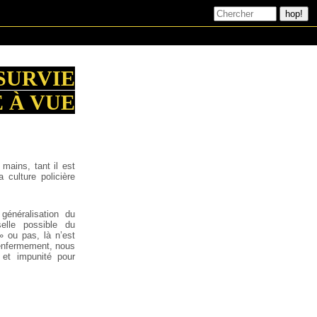
SURVIE
 À VUE
mains, tant il est
 culture policière
énéralisation du
selle possible du
» ou pas, là n’est
’enfermement, nous
 et impunité pour