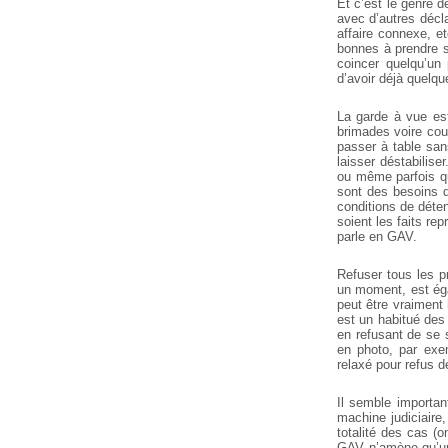
Et c’est le genre d
avec d’autres déc
affaire connexe, 
bonnes à prendre s
coincer quelqu’un 
d’avoir déjà quelqu
La garde à vue e
brimades voire coups
passer à table sans
laisser déstabilise
ou même parfois qu
sont des besoins qu
conditions de détent
soient les faits re
parle en GAV.
Refuser tous les p
un moment, est égal
peut être vraiment 
est un habitué des
en refusant de se s
en photo, par exe
relaxé pour refus d
Il semble importan
machine judiciaire
totalité des cas (
GAV n’amène qu’un 