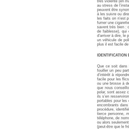
très violente (en ma
au stress de l’insta
peuvent être synony
à les suivre ou dir
les faits on n’est 
fumer une cigarett
savent très bien : 
de faiblesse), qui
d’arriver à dire, le
un véhicule de pol
plus il est facile de
IDENTIFICATION
Que ce soit dans 
fouiller un peu par
d’intérêt à répond
facile pour les fl
ou une brosse à de
que nous conseillo
polar, sont assez c
ils s’en resservir
portables pour les
encombrants dans la
procédure, identif
tierce personne,
m
téléphone, de noms 
ou alors seulement 
(peut-être que le fr