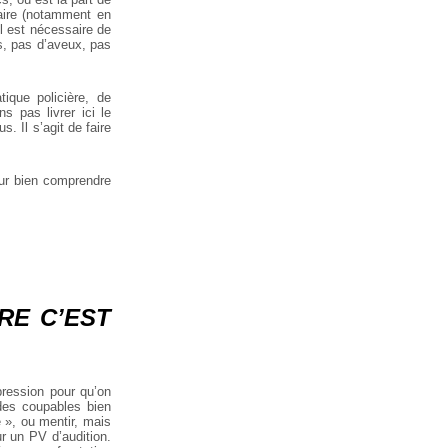
iaire (notamment en
il est nécessaire de
s, pas d’aveux, pas
ique policière, de
s pas livrer ici le
. Il s’agit de faire
our bien comprendre
RE C’EST
pression pour qu’on
 des coupables bien
té », ou mentir, mais
r un PV d’audition.