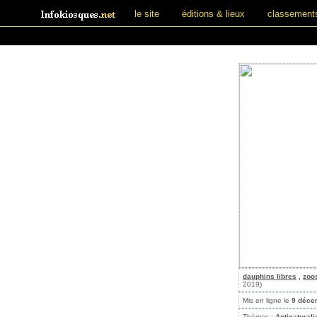
le site
éditions & lieux
classement
dauphins libres
,
zoo
2019)
Mis en ligne le
9 déce
Thèmes :
Antinatural