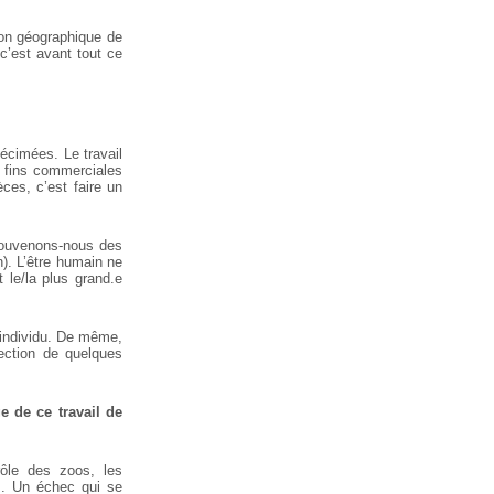
ion géographique de
 c’est avant tout ce
décimées. Le travail
s fins commerciales
ces, c’est faire un
(souvenons-nous des
). L’être humain ne
 le/la plus grand.e
’individu. De même,
lection de quelques
e de ce travail de
rôle des zoos, les
os. Un échec qui se