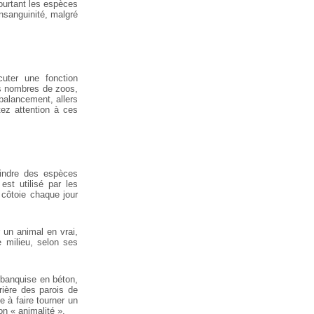
pourtant les espèces
onsanguinité, malgré
uter une fonction
ns nombres de zoos,
balancement, allers
tez attention à ces
oindre des espèces
est utilisé par les
 côtoie chaque jour
r un animal en vrai,
 milieu, selon ses
 banquise en béton,
ière des parois de
 à faire tourner un
n « animalité ».