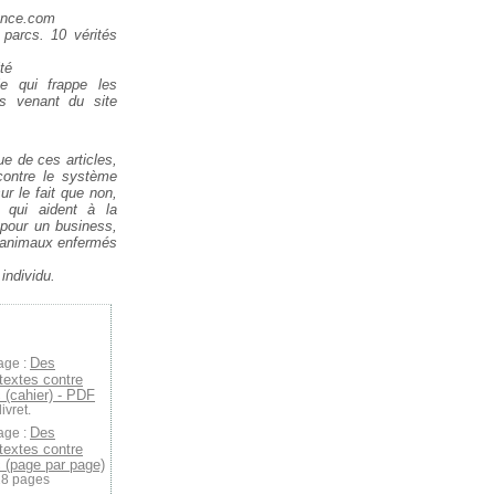
rance.com
 parcs. 10 vérités
té
ie qui frappe les
s venant du site
ue de ces articles,
 contre le système
r le fait que non,
 qui aident à la
pour un business,
s animaux enfermés
individu.
Des
age :
 textes contre
c (cahier) - PDF
ivret.
Des
age :
 textes contre
c (page par page)
28 pages