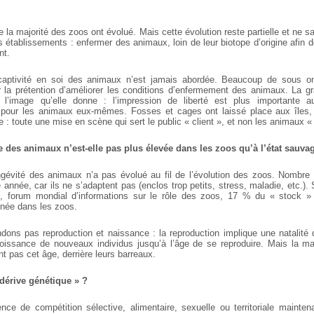
e la majorité des zoos ont évolué. Mais cette évolution reste partielle et ne sau
s établissements : enfermer des animaux, loin de leur biotope d’origine afin de 
nt.
 captivité en soi des animaux n’est jamais abordée. Beaucoup de sous o
la prétention d’améliorer les conditions d’enfermement des animaux. La g
l’image qu’elle donne : l’impression de liberté est plus importante au
e pour les animaux eux-mêmes. Fosses et cages ont laissé place aux îles, 
e : toute une mise en scène qui sert le public « client », et non les animaux «
e des animaux n’est-elle pas plus élevée dans les zoos qu’à l’état sauva
évité des animaux n’a pas évolué au fil de l’évolution des zoos.
Nombre d
 année, car ils ne s’adaptent pas (enclos trop petits, stress, maladie, etc.). S
]
, forum mondial d’informations sur le rôle des zoos, 17 % du « stock »
née dans les zoos.
dons pas reproduction et naissance : la reproduction implique une natalité q
roissance de nouveaux individus jusqu’à l’âge de se reproduire. Mais la m
nt pas cet âge, derrière leurs barreaux.
 dérive génétique » ?
nce de compétition sélective, alimentaire, sexuelle ou territoriale mainten