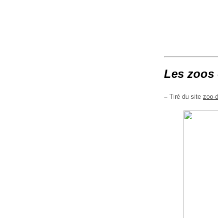
Les zoos 
–
Tiré du site
zoo-