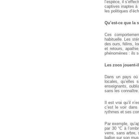
l’espèce, il s’effe
captives inaptes à 
les politiques d’é
Qu’est-ce que la 
Ces comportement
habituelle. Les st
des ours, félins, 
et retours, apathi
phénomènes : ils so
Les zoos jouent-i
Dans un pays où l
locales, qu’elles 
enseignants, oubli
sans les connaître.
Il est vrai qu’il n
c’est le voir dan
rythmes et ses com
Par exemple, qu’ap
par 30 °C à l’omb
verre, sans arbre,
ballon sur son muse