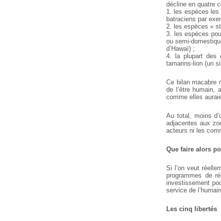
décline en quatre c
1. les espèces les
batraciens par ex
2. les espèces « st
3. les espèces pou
ou semi-domestiquée
d’Hawaï) ;
4. la plupart des
tamarins-lion (un 
Ce bilan macabre ré
de l’être humain,
comme elles auraien
Au total, moins d’
adjacentes aux zoo
acteurs ni les com
Que faire alors p
Si l’on veut réelle
programmes de réi
investissement pour
service de l’humain
Les cinq libertés