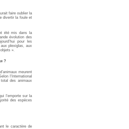
rait faire oublier la
divertir la foule et
nt été mis dans la
rande évolution des
jourd’hui pour les
aux plexiglas, aux
 objets ».
ge ?
’animaux meurent
elon l’International
 total des animaux
ui l’emporte sur la
ajorité des espèces
ant le caractère de