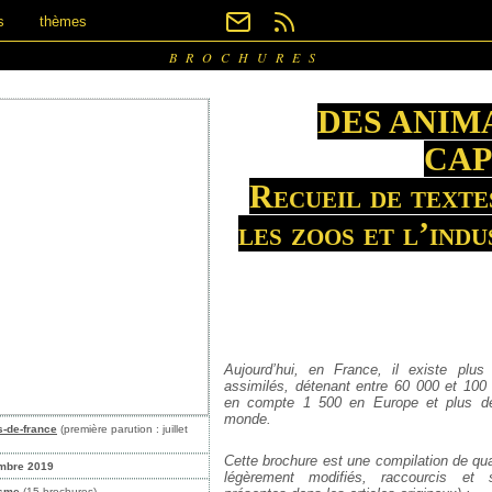
s
thèmes
BROCHURES
DES ANIM
CAP
Recueil de texte
les zoos et l’indu
Aujourd’hui, en France, il existe pl
assimilés, détenant entre 60 000 et 100
en compte 1 500 en Europe et plus d
monde.
s-de-france
(première parution : juillet
Cette brochure est une compilation de qua
mbre 2019
légèrement modifiés, raccourcis et
isme
(15 brochures)