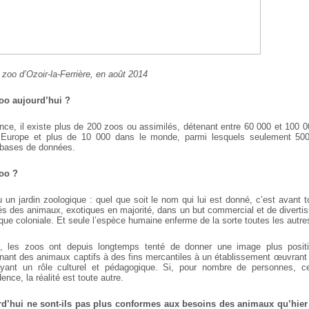
zoo d’Ozoir-la-Ferrière, en août 2014
oo aujourd’hui ?
ance, il existe plus de 200 zoos ou assimilés, détenant entre 60 000 et 100 
urope et plus de 10 000 dans le monde, parmi lesquels seulement 500 
bases de données.
oo ?
 un jardin zoologique : quel que soit le nom qui lui est donné, c’est avant t
és des animaux, exotiques en majorité, dans un but commercial et de diverti
oque coloniale. Et seule l’espèce humaine enferme de la sorte toutes les autr
e, les zoos ont depuis longtemps tenté de donner une image plus posit
nant des animaux captifs à des fins mercantiles à un établissement œuvrant
ant un rôle culturel et pédagogique. Si, pour nombre de personnes, c
nce, la réalité est toute autre.
d’hui ne sont-ils pas plus conformes aux besoins des animaux qu’hier