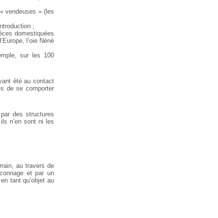
 « vendeuses » (les
ntroduction ;
spèces domestiquées
d’Europe, l’oie Néné
emple, sur les 100
ayant été au contact
es de se comporter
 par des structures
ls n’en sont ni les
rrain, au travers de
aconnage et par un
 en tant qu’objet au