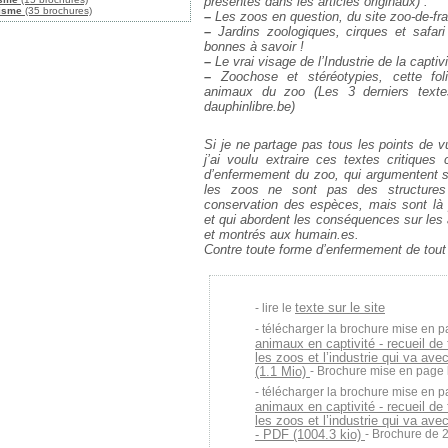
présentes dans les articles originaux) :
isme
(35 brochures)
–
Les zoos en question, du site zoo-de-f
–
Jardins zoologiques, cirques et safari
bonnes à savoir !
–
Le vrai visage de l’Industrie de la captivi
–
Zoochose et stéréotypies, cette fol
animaux du zoo
(Les 3 derniers texte
dauphinlibre.be)
Si je ne partage pas tous les points de v
j’ai voulu extraire ces textes critiques
d’enfermement du zoo, qui argumentent su
les zoos ne sont pas des structures
conservation des espèces, mais sont là 
et qui abordent les conséquences sur le
et montrés aux humain.es.
Contre toute forme d’enfermement de tout 
texte sur le site
lire le
télécharger la brochure mise en p
animaux en captivité - recueil de
les zoos et l’industrie qui va ave
(1.1 Mio)
- Brochure mise en page l
télécharger la brochure mise en p
animaux en captivité - recueil de
les zoos et l’industrie qui va ave
- PDF (1004.3 kio)
- Brochure de 