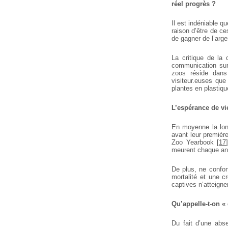
réel progrès ?
Il est indéniable qu
raison d’être de ce
de gagner de l’arge
La critique de la
communication sur 
zoos réside dans 
visiteur.euses qu
plantes en plastiqu
L’espérance de vi
En moyenne la long
avant leur première
Zoo Yearbook
[
17
meurent chaque an
De plus, ne confon
mortalité et une c
captives n’atteigne
Qu’appelle-t-on «
Du fait d’une abse