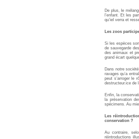
De plus, le mélang
l’enfant. Et les pa
qu’iel verra et ress
Les zoos particip
Si les espèces sont
de sauvegarde des 
des animaux et pré
grand écart quelqu
Dans notre société
ravages qu’a entra
peut s’arroger le 
destructeur.ice de l
Enfin, la conserva
la préservation de
spécimens. Au mieu
Les réintroductio
conservation ?
Au contraire, sel
réintroductions il