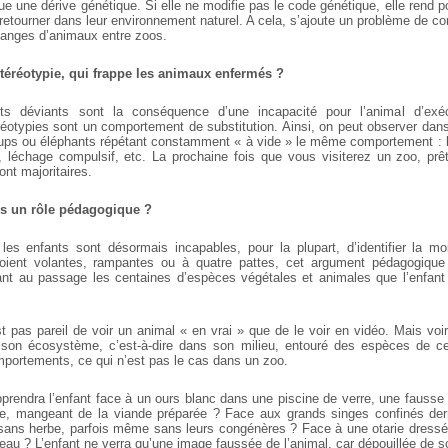
ctue une dérive génétique. Si elle ne modifie pas le code génétique, elle rend 
retourner dans leur environnement naturel. A cela, s’ajoute un problème de c
changes d’animaux entre zoos.
stéréotypie, qui frappe les animaux enfermés ?
s déviants sont la conséquence d’une incapacité pour l’animal d’exéc
éréotypies sont un comportement de substitution. Ainsi, on peut observer da
loups ou éléphants répétant constamment « à vide » le même comportement : 
e, léchage compulsif, etc. La prochaine fois que vous visiterez un zoo, prê
nt majoritaires.
ls un rôle pédagogique ?
es enfants sont désormais incapables, pour la plupart, d’identifier la m
soient volantes, rampantes ou à quatre pattes, cet argument pédagogique 
ant au passage les centaines d’espèces végétales et animales que l’enfant
’est pas pareil de voir un animal « en vrai » que de le voir en vidéo. Mais voi
s son écosystème, c’est-à-dire dans son milieu, entouré des espèces de ce
portements, ce qui n’est pas le cas dans un zoo.
prendra l’enfant face à un ours blanc dans une piscine de verre, une fausse
re, mangeant de la viande préparée ? Face aux grands singes confinés derr
 sans herbe, parfois même sans leurs congénères ? Face à une otarie dressée
au ? L’enfant ne verra qu’une image faussée de l’animal, car dépouillée de so