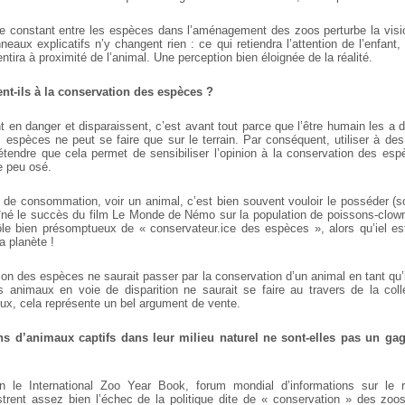
e constant entre les espèces dans l’aménagement des zoos perturbe la vis
nneaux explicatifs n’y changent rien : ce qui retiendra l’attention de l’enfant,
entira à proximité de l’animal. Une perception bien éloignée de la réalité.
ent-ils à la conservation des espèces ?
 en danger et disparaissent, c’est avant tout parce que l’être humain les a 
espèces ne peut se faire que sur le terrain. Par conséquent, utiliser à de
tendre que cela permet de sensibiliser l’opinion à la conservation des espè
e peu osé.
 de consommation, voir un animal, c’est bien souvent vouloir le posséder 
îné le succès du film Le Monde de Némo sur la population de poissons-clown
rôle bien présomptueux de « conservateur.ice des espèces », alors qu’iel est
a planète !
tion des espèces ne saurait passer par la conservation d’un animal en tant qu
s animaux en voie de disparition ne saurait se faire au travers de la col
x, cela représente un bel argument de vente.
ns d’animaux captifs dans leur milieu naturel ne sont-elles pas un gag
on le International Zoo Year Book, forum mondial d’informations sur le 
lustrent assez bien l’échec de la politique dite de « conservation » des zo