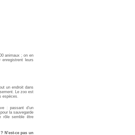
000 animaux ; on en
enregistrent leurs
out un endroit dans
ssement. Le zoo est
es espèces.
ive : passant d’un
 pour la sauvegarde
e rôle semble être
 ? N’est-ce pas un