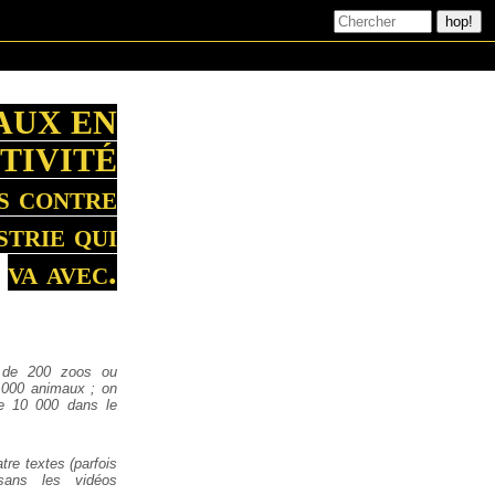
AUX EN
TIVITÉ
s contre
strie qui
va avec.
us de 200 zoos ou
 000 animaux ; on
e 10 000 dans le
tre textes (parfois
 sans les vidéos