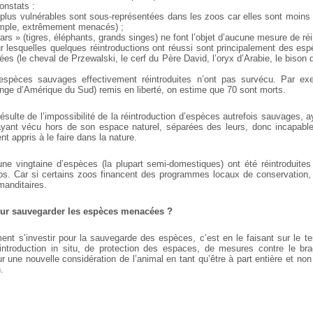
onstats :
 plus vulnérables sont sous-représentées dans les zoos car elles sont moins
emple, extrêmement menacés) ;
ars » (tigres, éléphants, grands singes) ne font l’objet d’aucune mesure de réi
r lesquelles quelques réintroductions ont réussi sont principalement des e
s (le cheval de Przewalski, le cerf du Père David, l’oryx d’Arabie, le bison 
 espèces sauvages effectivement réintroduites n’ont pas survécu. Par ex
singe d’Amérique du Sud) remis en liberté, on estime que 70 sont morts.
sulte de l’impossibilité de la réintroduction d’espèces autrefois sauvages, 
 ayant vécu hors de son espace naturel, séparées des leurs, donc incapabl
t appris à le faire dans la nature.
une vingtaine d’espèces (la plupart semi-domestiques) ont été réintroduites
s. Car si certains zoos financent des programmes locaux de conservation, i
manditaires.
our sauvegarder les espèces menacées ?
ment s’investir pour la sauvegarde des espèces, c’est en le faisant sur le te
ntroduction in situ, de protection des espaces, de mesures contre le br
 une nouvelle considération de l’animal en tant qu’être à part entière et non
.