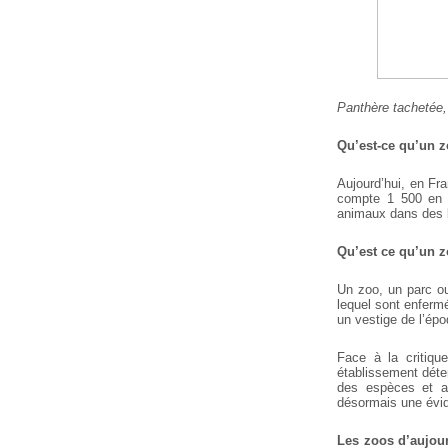
Panthère tachetée, 
Qu’est-ce qu’un z
Aujourd’hui, en Fr
compte 1 500 en E
animaux dans des 
Qu’est ce qu’un z
Un zoo, un parc ou
lequel sont enferm
un vestige de l’ép
Face à la critiqu
établissement déte
des espèces et ay
désormais une évide
Les zoos d’aujour