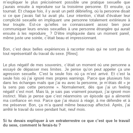
m’expliquer le plus précisément possible une pratique sexuelle que
j’aurais ensuite à reproduire sur la troisième personne. Et ensuite, ça
tournait. Et chaque fois, il y avait un petit débriefing, où la personne disait
si ce que j’avais fait lui avait plu.
Leur intention, c’était d’évaluer leur
complicité sexuelle en impliquant une personne totalement extérieure à
leur trouple. Est-ce qu’ielles se connaissaient assez bien pour
communiquer leurs envies sexuelles à une personne étrangère qui aurait
ensuite à les reproduire_ ? D’être impliquxée dans un moment pareil,
même juste une soirée, c’était beau et impressionnant.
Bon, c’est deux belles expériences à raconter mais qui ne sont pas du
tout représentatif du travail du sexe. [Rires].
Le plus négatif de mes souvenirs, c’était un moment où une personne a
essayé de dépasser mes limites. Je pense qu’on peut appeler ça une
agression sexuelle. C’est la seule fois où ça m’est arrivé. Et c’est la
seule fois où j’ai ignoré mes propres warnings. Parce que plusieurs fois
dans les échanges mails que j’ai eu avec la personne, je m’étais dit « je
la sens pas cette personne ». Normalement, dès que j’ai un feeling
négatif c’est mort. Mais là, je sais pas vraiment pourquoi, j’ai ignoré mon
instinct.
Mais je pense que c’est néanmoins un épisode qui a alimenté
ma confiance en moi. Parce que j’ai réussi à réagir, à me défendre et à
me préserver. Bon, ça m’a quand même beaucoup affectxé. Après, j’ai
arrêté le travail du sexe pendant huit, neuf mois.
Si tu devais expliquer à un extraterrestre ce que c’est que le travail
du sexe, comment le ferais-tu ?