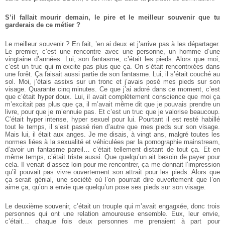
S’il fallait mourir demain, le pire et le meilleur souvenir que tu
garderais de ce métier ?
Le meilleur souvenir ? En fait, ’en ai deux et j’arrive pas à les départager.
Le premier, c’est une rencontre avec une personne, un homme d’une
vingtaine d’années. Lui, son fantasme, c’était les pieds. Alors que moi,
c’est un truc qui m’excite pas plus que ça. On s’était rencontrxées dans
une forêt. Ça faisait aussi partie de son fantasme. Lui, il s’était couché au
sol. Moi, j’étais assixs sur un tronc et j’avais posé mes pieds sur son
visage. Quarante cinq minutes. Ce que j’ai adoré dans ce moment, c’est
que c’était hyper doux. Lui, il avait complètement conscience que moi ça
m’excitait pas plus que ça, il m’avait même dit que je pouvais prendre un
livre, pour que je m’ennuie pas. Et c’est un truc que je valorise beaucoup.
C’était hyper intense, hyper sexuel pour lui. Pourtant il est resté habillé
tout le temps, il s’est passé rien d’autre que mes pieds sur son visage.
Mais lui, il était aux anges.
Je me disais, à vingt ans, malgré toutes les
normes liées à la sexualité et véhiculées par la pornographie mainstream,
d’avoir un fantasme pareil… c’était tellement distant de tout ça. Et en
même temps, c’était triste aussi. Que quelqu’un ait besoin de payer pour
cela. Il venait d’assez loin pour me rencontrer, ça me donnait l’impression
qu’il pouvait pas vivre ouvertement son attrait pour les pieds. Alors que
ça serait génial, une société où l’on pourrait dire ouvertement que l’on
aime ça, qu’on a envie que quelqu’un pose ses pieds sur son visage.
Le deuxième souvenir, c’était un trouple qui m’avait engagxée, donc trois
personnes qui ont une relation amoureuse ensemble. Eux, leur envie,
c’était… chaque fois deux personnes me prenaient à part pour