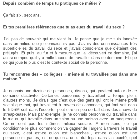
Depuis combien de temps tu pratiques ce métier ?
Ça fait six, sept ans.
Et tes premières références que tu as eues du travail du sexe ?
J’ai pas de souvenir qui me vient la. Je pense que je me suis lancxée
dans un milieu que je connaissais pas. J’avais des connaissances très
superficielles du travail du sexe et j’avais conscience que c’étaient des
préjugés.
Et puis, au fur et à mesure que j’ai découvert ce domaine, j’ai
aussi compris qu’il y a mille façons de travailler dans ce domaine. Et que
ce qui joue le plus c’est le contexte social de la personne.
Tu rencontres des « collègues » même si tu travailles pas dans une
maison ?
Je connais une dizaine de personnes, disons, qui gravitent autour de ce
domaine d’activité. Certaines personnes y travaillent à temps plein,
d’autres moins. Je dirais que c’est que des gens qui ont le même profil
social que moi, qui travaillent à travers des annonces, qui font soit dans
le BDSM soit dans l’escorte, peut-être un peu de taff dans des shows de
streap-tease.
Mais par exemple, je ne connais personne qui travaille dans
la rue ou qui travaille dans un salon ou une maison avec un maquereau.
Ce ne sont pas les mêmes milieux sociaux.
A mon sens, ce qui
conditionne le plus comment on va gagner de l’argent à travers le travail
du sexe, c’est est-ce qu’on est blanxches_, est-ce qu’on est une
personne migrantes, est-ce qu’on a un statut légal dans la société, quel