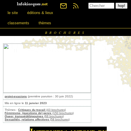
le site
éditions & lieux
classements
thèmes
BROCHURES
projet-evasions
(première parution : 30 juin 2022)
Mis en ligne le
11 janvier 2023
Thèmes :
Critiques du travail
(43 brochures)
Féminisme, (questions de) genre
(150 brochures)
Queer, transpédébigouines
(68 brochures)
Sexualités, relations affectives
(58 brochures)