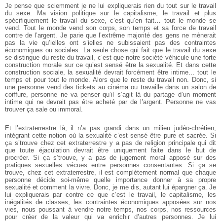
Je pense que sciemment je ne lui expliquerais rien du tout sur le travail
du sexe. Ma vision politique sur le capitalisme, le travail et plus
spécifiquement le travail du sexe, c’est qu’en fait… tout le monde se
vend. Tout le monde vend son corps, son temps et sa force de travail
contre de l’argent.
Je parie que l’extrême majorité des gens ne mènerait
pas la vie qu’ielles ont s’ielles ne subissaient pas des contraintes
économiques ou sociales.
La seule chose qui fait que le travail du sexe
se distingue du reste du travail, c’est que notre société véhicule une forte
construction morale sur ce qu’est sensé être la sexualité. Et dans cette
construction sociale, la sexualité devrait forcément être intime… tout le
temps et pour tout le monde. Alors que le reste du travail non.
Donc, si
une personne vend des tickets au cinéma ou travaille dans un salon de
coiffure, personne ne va penser qu’il s’agit là du partage d’un moment
intime qui ne devrait pas être acheté par de l’argent. Personne ne vas
trouver ça sale ou immoral.
Et l’extraterrestre là, il n’a pas grandi dans un milieu judéo-chrétien,
intégrant cette notion où la sexualité c’est sensé être pure et sacrée. Si
ça s’trouve chez cet extraterrestre y a pas de religion principale qui dit
que toute éjaculation devrait être uniquement faite dans le but de
procréer. Si ça s’trouve, y a pas de jugement moral apposé sur des
pratiques sexuelles vécues entre personnes consentantes. Si ça se
trouve, chez cet extraterrestre, il est complètement normal que chaque
personne décide soi-même quelle importance donner à sa propre
sexualité et comment la vivre.
Donc, je me dis, autant lui épargner ça. Je
lui expliquerais par contre ce que c’est le travail, le capitalisme, les
inégalités de classes, les contraintes économiques apposées sur nos
vies, nous poussant à vendre notre temps, nos corps, nos ressources
pour créer de la valeur qui va enrichir d’autres personnes. Je lui