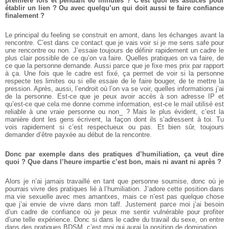
première fois et pendant 60 minutes ? C’est quoi tes astuces pour
établir un lien ? Ou avec quelqu’un qui doit aussi te faire conﬁance
ﬁnalement ?
Le principal du feeling se construit en amont, dans les échanges avant la
rencontre. C’est dans ce contact que je vais voir si je me sens safe pour
une rencontre ou non. J’essaie toujours de définir rapidement un cadre le
plus clair possible de ce qu’on va faire. Quelles pratiques on va faire, de
ce que la personne demande. Aussi parce que je fixe mes prix par rapport
à ça.
Une fois que le cadre est fixé, ça permet de voir si la personne
respecte tes limites ou si elle essaie de le faire bouger, de te mettre la
pression.
Après, aussi, l’endroit où l’on va se voir, quelles informations j’ai
de la personne. Est-ce que je peux avoir accès à son adresse IP et
qu’est-ce que cela me donne comme information, est-ce le mail utilisé est
reliable à une vraie personne ou non_ ?
Mais le plus évident, c’est la
manière dont les gens écrivent, la façon dont ils s’adressent à toi. Tu
vois rapidement si c’est respectueux ou pas. Et bien sûr, toujours
demander d’être payxée au début de la rencontre.
Donc par exemple dans des pratiques d’humiliation, ça veut dire
quoi ? Que dans l’heure impartie c’est bon, mais ni avant ni après ?
Alors je n’ai jamais travaillé en tant que personne soumise, donc où je
pourrais vivre des pratiques lié à l’humiliation. J’adore cette position dans
ma vie sexuelle avec mes amantxes, mais ce n’est pas quelque chose
que j’ai envie de vivre dans mon taff. Justement parce moi j’ai besoin
d’un cadre de confiance où je peux me sentir vulnérable pour profiter
d’une telle expérience. Donc si dans le cadre du travail du sexe, on entre
dans des pratiques BDSM, c’est moi qui aurai la position de domination.