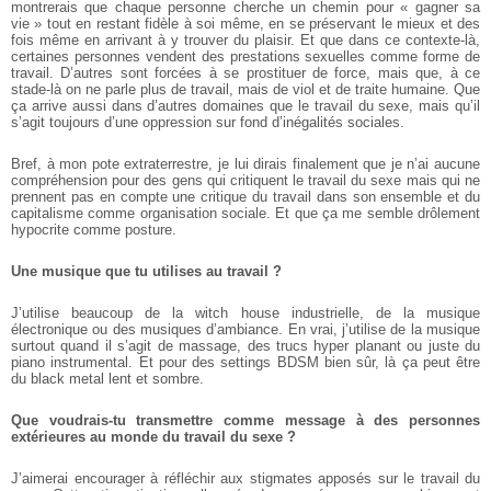
montrerais que chaque personne cherche un chemin pour « gagner sa
vie » tout en restant fidèle à soi même, en se préservant le mieux et des
fois même en arrivant à y trouver du plaisir. Et que dans ce contexte-là,
certaines personnes vendent des prestations sexuelles comme forme de
travail. D’autres sont forcées à se prostituer de force, mais que, à ce
stade-là on ne parle plus de travail, mais de viol et de traite humaine. Que
ça arrive aussi dans d’autres domaines que le travail du sexe, mais qu’il
s’agit toujours d’une oppression sur fond d’inégalités sociales.
Bref, à mon pote extraterrestre, je lui dirais finalement que je n’ai aucune
compréhension pour des gens qui critiquent le travail du sexe mais qui ne
prennent pas en compte une critique du travail dans son ensemble et du
capitalisme comme organisation sociale. Et que ça me semble drôlement
hypocrite comme posture.
Une musique que tu utilises au travail ?
J’utilise beaucoup de la witch house industrielle, de la musique
électronique ou des musiques d’ambiance. En vrai, j’utilise de la musique
surtout quand il s’agit de massage, des trucs hyper planant ou juste du
piano instrumental. Et pour des settings BDSM bien sûr, là ça peut être
du black metal lent et sombre.
Que voudrais-tu transmettre comme message à des personnes
extérieures au monde du travail du sexe ?
J’aimerai encourager à réfléchir aux stigmates apposés sur le travail du