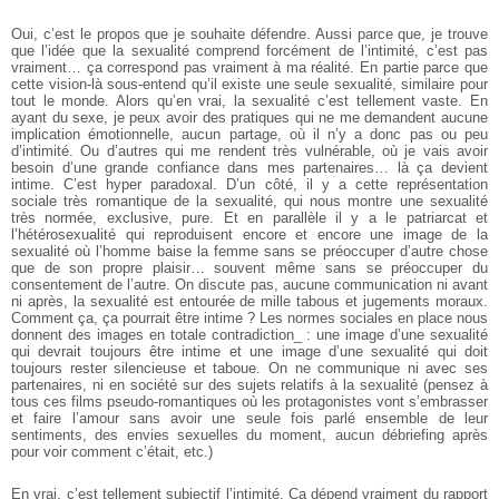
Oui, c’est le propos que je souhaite défendre. Aussi parce que, je trouve
que l’idée que la sexualité comprend forcément de l’intimité, c’est pas
vraiment… ça correspond pas vraiment à ma réalité. En partie parce que
cette vision-là sous-entend qu’il existe une seule sexualité, similaire pour
tout le monde. Alors qu’en vrai, la sexualité c’est tellement vaste. En
ayant du sexe, je peux avoir des pratiques qui ne me demandent aucune
implication émotionnelle, aucun partage, où il n’y a donc pas ou peu
d’intimité. Ou d’autres qui me rendent très vulnérable, où je vais avoir
besoin d’une grande confiance dans mes partenaires… là ça devient
intime.
C’est hyper paradoxal. D’un côté, il y a cette représentation
sociale très romantique de la sexualité, qui nous montre une sexualité
très normée, exclusive, pure. Et en parallèle il y a le patriarcat et
l’hétérosexualité qui reproduisent encore et encore une image de la
sexualité où l’homme baise la femme sans se préoccuper d’autre chose
que de son propre plaisir… souvent même sans se préoccuper du
consentement de l’autre. On discute pas, aucune communication ni avant
ni après, la sexualité est entourée de mille tabous et jugements moraux.
Comment ça, ça pourrait être intime ? Les normes sociales en place nous
donnent des images en totale contradiction_ : une image d’une sexualité
qui devrait toujours être intime et une image d’une sexualité qui doit
toujours rester silencieuse et taboue. On ne communique ni avec ses
partenaires, ni en société sur des sujets relatifs à la sexualité (pensez à
tous ces films pseudo-romantiques où les protagonistes vont s’embrasser
et faire l’amour sans avoir une seule fois parlé ensemble de leur
sentiments, des envies sexuelles du moment, aucun débriefing après
pour voir comment c’était, etc.)
En vrai, c’est tellement subjectif l’intimité. Ça dépend vraiment du rapport