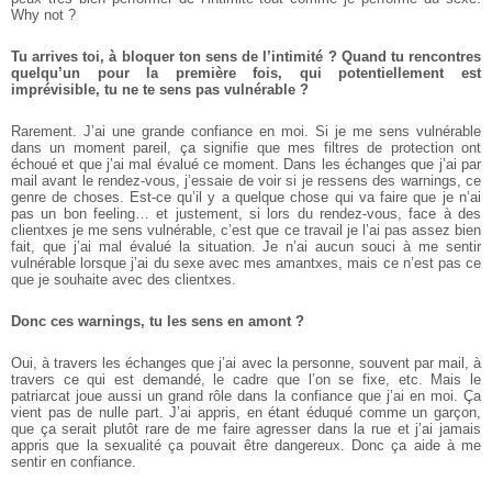
Why not ?
Tu arrives toi, à bloquer ton sens de l’intimité ? Quand tu rencontres
quelqu’un pour la première fois, qui potentiellement est
imprévisible, tu ne te sens pas vulnérable ?
Rarement. J’ai une grande confiance en moi. Si je me sens vulnérable
dans un moment pareil, ça signifie que mes filtres de protection ont
échoué et que j’ai mal évalué ce moment. Dans les échanges que j’ai par
mail avant le rendez-vous, j’essaie de voir si je ressens des warnings, ce
genre de choses. Est-ce qu’il y a quelque chose qui va faire que je n’ai
pas un bon feeling… et justement, si lors du rendez-vous, face à des
clientxes je me sens vulnérable, c’est que ce travail je l’ai pas assez bien
fait, que j’ai mal évalué la situation. Je n’ai aucun souci à me sentir
vulnérable lorsque j’ai du sexe avec mes amantxes, mais ce n’est pas ce
que je souhaite avec des clientxes.
Donc ces warnings, tu les sens en amont ?
Oui, à travers les échanges que j’ai avec la personne, souvent par mail, à
travers ce qui est demandé, le cadre que l’on se fixe, etc.
Mais le
patriarcat joue aussi un grand rôle dans la confiance que j’ai en moi. Ça
vient pas de nulle part. J’ai appris, en étant éduqué comme un garçon,
que ça serait plutôt rare de me faire agresser dans la rue et j’ai jamais
appris que la sexualité ça pouvait être dangereux. Donc ça aide à me
sentir en confiance.