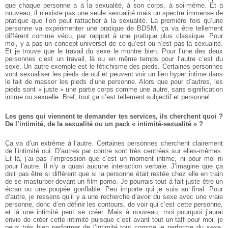
que chaque personne a à la sexualité, à son corps, à soi-même. Et à
nouveau, il n’existe pas une seule sexualité mais un spectre immense de
pratique que l’on peut rattacher à la sexualité. La première fois qu’une
personne va expérimenter une pratique de BDSM, ça va être tellement
différent comme vécu, par rapport à une pratique plus classique.
Pour
moi, y a pas un concept universel de ce qu’est ou n’est pas la sexualité.
Et je trouve que le travail du sexe le montre bien. Pour l’une des deux
personnes c’est un travail, là ou en même temps pour l’autre c’est du
sexe. Un autre exemple est le fétichisme des pieds. Certaines personnes
vont sexualiser les pieds de ouf et peuvent voir un lien hyper intime dans
le fait de masser les pieds d’une personne. Alors que pour d’autres, les
pieds sont « juste » une partie corps comme une autre, sans signification
intime ou sexuelle. Bref, tout ça c’est tellement subjectif et personnel.
Les gens qui viennent te demander tes services, ils cherchent quoi ?
De l’intimité, de la sexualité ou un pack « intimité-sexualité » ?
Ça va d’un extrême à l’autre. Certaines personnes cherchent clairement
de l’intimité oui. D’autres par contre sont très centrées sur elles-mêmes.
Et là, j’ai pas l’impression que c’est un moment intime, ni pour moi ni
pour l’autre. Il n’y a quasi aucune interaction verbale. J’imagine que ça
doit pas être si différent que si la personne était restée chez elle en train
de se masturber devant un film porno. Je pourrais tout à fait juste être un
écran ou une poupée gonflable. Peu importe qui je suis au final.
Pour
d’autre, je ressens qu’il y a une recherche d’avoir du sexe avec une vraie
personne, donc d’en définir les contours, de voir qui c’est cette personne,
et là une intimité peut se créer. Mais à nouveau, moi pourquoi j’aurai
envie de créer cette intimité puisque c’est avant tout un taff pour moi, je
peux très bien performer de l’intimité tout comme je performe du sexe.