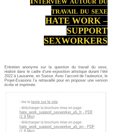
Interview autour du
travail du sexe
HATE WORK –
SUPPORT
SEXWORKERS
Entretien anonyme sur la question du travail du sexe,
réalisé dans le cadre d’une exposition artistique durant l’été
2022 à Lausanne, en Suisse. Avec l’accord de l’auteurice, le
Projet-Evasions l’a retravaillé pour en proposer une version
écrite et imprimée.
texte sur le site
lire le
télécharger la brochure mise en page :
hate_work_support_sexworker_a5_fr - PDF
(1.9 Mio)
télécharger la brochure mise en page :
hate_work_support_sexworker_a5_en - PDF
(1.8 Mio)