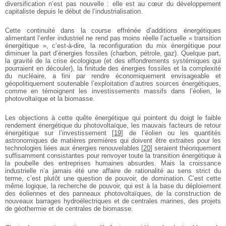
diversification n’est pas nouvelle : elle est au cœur du développement
capitaliste depuis le début de l’industrialisation.
Cette continuité dans la course effrénée d’additions énergétiques
alimentant l’enfer industriel ne rend pas moins réelle l’actuelle « transition
énergétique », c’est-à-dire, la reconfiguration du mix énergétique pour
diminuer la part d’énergies fossiles (charbon, pétrole, gaz). Quelque part,
la gravité de la crise écologique (et des effondrements systémiques qui
pourraient en découler), la finitude des énergies fossiles et la complexité
du nucléaire, a fini par rendre économiquement envisageable et
géopolitiquement soutenable l’exploitation d’autres sources énergétiques,
comme en témoignent les investissements massifs dans l’éolien, le
photovoltaïque et la biomasse.
Les objections à cette quête énergétique qui pointent du doigt le faible
rendement énergétique du photovoltaïque, les mauvais facteurs de retour
énergétique sur l’investissement
[
19
]
de l’éolien ou les quantités
astronomiques de matières premières qui doivent être extraites pour les
technologies liées aux énergies renouvelables
[
20
]
seraient théoriquement
suffisamment consistantes pour renvoyer toute la transition énergétique à
la poubelle des entreprises humaines absurdes. Mais la croissance
industrielle n’a jamais été une affaire de rationalité au sens strict du
terme, c’est plutôt une question de pouvoir, de domination. C’est cette
même logique, la recherche de pouvoir, qui est à la base du déploiement
des éoliennes et des panneaux photovoltaïques, de la construction de
nouveaux barrages hydroélectriques et de centrales marines, des projets
de géothermie et de centrales de biomasse.