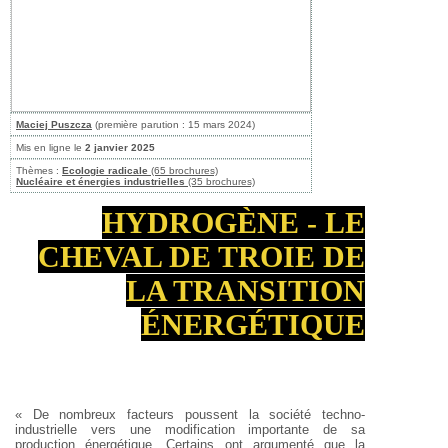
Maciej Puszcza
(première parution : 15 mars 2024)
Mis en ligne le
2 janvier 2025
Thèmes :
Ecologie radicale
(65 brochures)
Nucléaire et énergies industrielles
(35 brochures)
HYDROGÈNE - LE
CHEVAL DE TROIE DE
LA TRANSITION
ÉNERGÉTIQUE
« De nombreux facteurs poussent la société techno-
industrielle vers une modification importante de sa
production énergétique. Certains ont argumenté que la