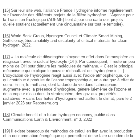
[
15
]
Sur leur site web, l’alliance France Hydrogène informe régulièrement
sur l’avancée des différents projets de la filière hydrogène. L’Agence pour
la Transition Écologique (ADEME) tient à jour une carte des projets
qu’elle soutient (actuellement une cinquantaine sur tout le territoire).
[
16
]
World Bank Group, Hydrogen Council et Climate Smart Mining,
Sufficiency, Sustainability and circularity of critical materials for clean
hydrogen, 2022.
[
17
]
« La molécule de dihydrogène s’oxyde en effet dans l’atmosphère en
réagissant avec le radical hydroxyle (OH). Par conséquent, il reste un peu
moins de OH pour détruire les molécules de méthane. « C’est le principal
mécanisme qui explique le pouvoir réchauffant de l’hydrogène » […]
L’oxydation de l’hydrogène réagit aussi avec l’acide atmosphérique, ce
qui contribue à produire de l’ozone troposphérique, un autre gaz à effet de
serre. Enfin, le méthane, dont la durée de vie dans l’atmosphère
augmente avec la présence d’hydrogène, génère lui-même de l’ozone et
de la vapeur d’eau dans la stratosphère, des gaz aux propriétés
radiatives. » dans Les fuites d’hydrogène réchauffent le climat, paru le 2
janvier 2023 sur Reporterre.org
[
18
]
Climate benefit of a future hydrogen economy, publié dans
Communications Earth & Environment, n° 3, 2022
[
19
]
Il existe beaucoup de méthodes de calcul en lien avec la production
et la consommation énergétique qui permettent de se faire une idée de la