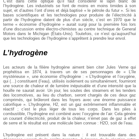
C’est dans cette optique qu’il faut considérer le lapin blanc de
l’hydrogène. Les industriels se font de moins en moins timides à son
sujet, et d’autres l’ont d’ores et déjà baptisé « le pétrole du futur ». Si les
bases scientifiques et les technologies pour produire de l’électricité à
partir de l’hydrogène datent de plus d’un siècle, c’est en 1970 que le
terme « économie d’hydrogène » aurait surgi pour la première fois lors
d’une discussion entre électro-chimistes au centre technique de General
Motors dans le Michigan (États-Unis). Toutefois, ce n’est qu’aujourd’hui
que les technologies de l’hydrogène s’apprêtent à prendre leur envol.
L’hydrogène
Les acteurs de la filière hydrogène aiment bien citer Jules Verne qui
prophétisa en 1874, à travers un de ses personnages de « L’île
mystérieuse », une économie d’hydrogène : « L’hydrogène et l’oxygène,
qui (…) constituent (l’eau), utilisés isolément ou simultanément, fourniront
une source de chaleur et de lumière inépuisable et d’une intensité que la
houille ne saurait avoir. Un jour, les soutes des steamers et les tenders
des locomotives, au lieu du charbon, seront chargés de ces deux gaz
comprimés, qui brûleront dans les foyers avec une énorme puissance
calorifique ». L’hydrogène, H2, est un gaz extrêmement inflammable et
réactif ; c’est le plus léger de tous les corps. Dans les piles à
combustible, l’hydrogène est combiné avec l’oxygène de l’air. Cela génère
un courant d’électricité, produit de la chaleur, n’émet pas de gaz à effet
de serre et le résultat est une molécule bien connue : H2O, soit de l’eau.
L’hydrogène est présent dans la nature : il est trouvable dans des