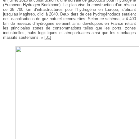
en juillet 2020 la construction d’une dorsale de gazoducs pour l’hydrogène
(European Hydrogen Backbone). Le plan vise la construction d’un réseau
de 39 700 km d’infrastructures pour l’hydrogène en Europe, s’étirant
jusqu’au Maghreb, d’ici à 2040. Deux tiers de ces hydrogénoducs seraient
des canalisations de gaz naturel reconverties. Selon ce schéma, « 4 400
km de réseaux d’hydrogène seraient ainsi développés en France reliant
les principales zones de consommations telles que les ports, zones
industrielles, hubs logistiques et aéroportuaires ainsi que les stockages
massifs souterrains. »
[
31
]