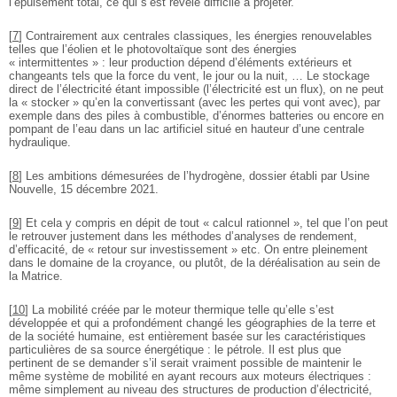
l’épuisement total, ce qui s’est révélé difficile à projeter.
[
7
]
Contrairement aux centrales classiques, les énergies renouvelables
telles que l’éolien et le photovoltaïque sont des énergies
« intermittentes » : leur production dépend d’éléments extérieurs et
changeants tels que la force du vent, le jour ou la nuit, … Le stockage
direct de l’électricité étant impossible (l’électricité est un flux), on ne peut
la « stocker » qu’en la convertissant (avec les pertes qui vont avec), par
exemple dans des piles à combustible, d’énormes batteries ou encore en
pompant de l’eau dans un lac artificiel situé en hauteur d’une centrale
hydraulique.
[
8
]
Les ambitions démesurées de l’hydrogène, dossier établi par Usine
Nouvelle, 15 décembre 2021.
[
9
]
Et cela y compris en dépit de tout « calcul rationnel », tel que l’on peut
le retrouver justement dans les méthodes d’analyses de rendement,
d’efficacité, de « retour sur investissement » etc. On entre pleinement
dans le domaine de la croyance, ou plutôt, de la déréalisation au sein de
la Matrice.
[
10
]
La mobilité créée par le moteur thermique telle qu’elle s’est
développée et qui a profondément changé les géographies de la terre et
de la société humaine, est entièrement basée sur les caractéristiques
particulières de sa source énergétique : le pétrole. Il est plus que
pertinent de se demander s’il serait vraiment possible de maintenir le
même système de mobilité en ayant recours aux moteurs électriques :
même simplement au niveau des structures de production d’électricité,