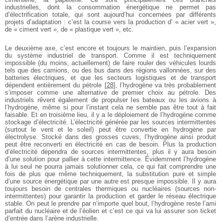
industrielles, dont la consommation énergétique ne permet pas
d’électrification totale, qui sont aujourd’hui concernées par différents
projets d’adaptation : c’est la course vers la production d’ « acier vert »,
de « ciment vert », de « plastique vert », etc.
Le deuxième axe, c’est encore et toujours le maintien, puis l’expansion
du système industriel de transport. Comme il est techniquement
impossible (du moins, actuellement) de faire rouler des véhicules lourds
tels que des camions, ou des bus dans des régions vallonnées, sur des
batteries électriques, et que les secteurs logistiques et de transport
dépendent entièrement du pétrole
[
28
]
, l’hydrogène va très probablement
s’imposer comme une alternative de premier choix au pétrole. Des
industriels rêvent également de propulser les bateaux ou les avions à
l’hydrogène, même si pour l’instant cela ne semble pas être tout à fait
faisable. Et en troisième lieu, il y a le déploiement de l’hydrogène comme
stockage d’électricité. L’électricité générée par les sources intermittentes
(surtout le vent et le soleil) peut être convertie en hydrogène par
électrolyse. Stocké dans des grosses cuves, l’hydrogène ainsi produit
peut être reconverti en électricité en cas de besoin. Plus la production
d’électricité dépendra de sources intermittentes, plus il y aura besoin
d’une solution pour pallier à cette intermittence. Évidemment l’hydrogène
à lui seul ne pourra jamais solutionner cela, ce qui fait comprendre une
fois de plus que même techniquement, la substitution pure et simple
d’une source énergétique par une autre est presque impossible. Il y aura
toujours besoin de centrales thermiques ou nucléaires (sources non-
intermittentes) pour garantir la production et garder le réseau électrique
stable. On peut le prendre par n’importe quel bout, l’hydrogène reste l’ami
parfait du nucléaire et de l’éolien et c’est ce qui va lui assurer son ticket
d’entrée dans l’arène industrielle.