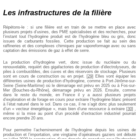
Les infrastructures de la filière
Répétons-le : si une filière est en train de se mettre en place avec
plusieurs projets d’usines, des PME spécialisées et des recherches, pour
l’instant tout l’hydrogène produit est de l’hydrogène bleu ou gris, donc
issues de carburants fossiles. Cette production se fait au sein des
raffineries et des complexes chimiques par vaporeformage avec ou sans
captation des émissions de gaz à effet de serre.
La production d’hydrogène vert, donc issue du nucléaire ou du
renouvelable, requièrt des gigafactories de production d’électrolyseurs, de
piles à combustibles, des cuves et des réservoirs de stockage. Plusieurs
sont en cours de construction ou en projet.
[
29
]
Elles vont équiper les
différentes usines de production d’hydrogène, comme à Port-Jérôme-sur-
Seine (Seine-Maritime) où le démarrage est prévu en 2025 ou à Fos-sur-
Mer (Bouches-du-Rhône), démarrage prévu en 2026. Ensuite, comme
dans le reste du monde, en France il y a aussi plusieurs projets
d’exploration et de forage en cours pour extraire l’hydrogène blanc présent
à l’état naturel dans le sol. Dans ce cas, il ne s’agit donc plus seulement
d’un « vecteur énergétique », mais bien d’une ressource à extraire
[
30
]
,
même si la mise au point d’un procédé d’extraction industriel pourrait
encore prendre 20 ans.
Pour permettre l’acheminement de l’hydrogène depuis les usines de
production et l’importation, une vingtaine d’opérateurs gaziers ont débuté