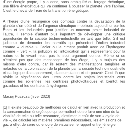
d’une énergie propre, il y a donc, sans ambiguïté ou forçage rhétorique,
une filière énergétique qui va continuer à pousser la planète vers l’abîme.
C’est le cheval de Troie de la transition énergétique.
A l’heure d’une résurgence des combats contre la dévastation de la
planète d’un côté et de l’urgence climatique mobilisée aujourd’hui par les
États et les industriels pour justifier un nouveau projet industriel de
l’autre, il semble d’autant plus important de développer une critique
approfondie de la société techno-industrielle en tant que telle. S’il est
judicieux de démonter les narratifs qui présentent l’éolien industriel
comme « durable », l’acier ou le ciment produit avec de l’hydrogène
comme « vert », la pollution et l’intoxication qu’ils représentent pour la
nature et le vivant n’est pas le seul argument contre. Même si ce
n’étaient pas que des mensonges de bas étage, il y a toujours des
raisons d’être contre, car ils restent des manifestations tangibles et
néfastes de la colonisation de la planète par la société techno-industrielle
et sa logique d’accaparement, d’accumulation et de pouvoir. C’est là que
réside la signification des luttes contre les projets industriels verts
comme les éoliennes, les centrales photovoltaïques et bientôt les
gazoducs et les centrales à hydrogène.
Maciej Puszcza (hiver 2023)
[
1
]
Il existe beaucoup de méthodes de calcul en lien avec la production et
la consommation énergétique qui permettent de se faire une idée de la
viabilité de telle ou telle ressource, d’estimer le coût de son « cycle de
vie », de calculer les matières premières nécessaires, les émissions de
gaz à effet de serre ou encore de visualiser le rapport entre l’énergie