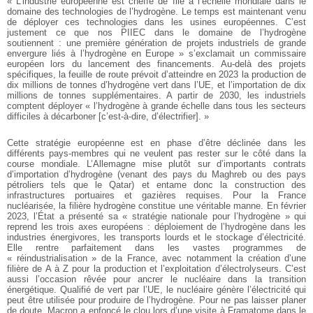
« L’industrie européenne est cheffe de file à l’échelle mondiale dans le
domaine des technologies de l’hydrogène. Le temps est maintenant venu
de déployer ces technologies dans les usines européennes. C’est
justement ce que nos PIIEC dans le domaine de l’hydrogène
soutiennent : une première génération de projets industriels de grande
envergure liés à l’hydrogène en Europe » s’exclamait un commissaire
européen lors du lancement des financements. Au-delà des projets
spécifiques, la feuille de route prévoit d’atteindre en 2023 la production de
dix millions de tonnes d’hydrogène vert dans l’UE, et l’importation de dix
millions de tonnes supplémentaires. A partir de 2030, les industriels
comptent déployer « l’hydrogène à grande échelle dans tous les secteurs
difficiles à décarboner [c’est-à-dire, d’électrifier]. »
Cette stratégie européenne est en phase d’être déclinée dans les
différents pays-membres qui ne veulent pas rester sur le côté dans la
course mondiale. L’Allemagne mise plutôt sur d’importants contrats
d’importation d’hydrogène (venant des pays du Maghreb ou des pays
pétroliers tels que le Qatar) et entame donc la construction des
infrastructures portuaires et gazières requises. Pour la France
nucléarisée, la filière hydrogène constitue une véritable manne. En février
2023, l’État a présenté sa « stratégie nationale pour l’hydrogène » qui
reprend les trois axes européens : déploiement de l’hydrogène dans les
industries énergivores, les transports lourds et le stockage d’électricité.
Elle rentre parfaitement dans les vastes programmes de
« réindustrialisation » de la France, avec notamment la création d’une
filière de A à Z pour la production et l’exploitation d’électrolyseurs. C’est
aussi l’occasion rêvée pour ancrer le nucléaire dans la transition
énergétique. Qualifié de vert par l’UE, le nucléaire génère l’électricité qui
peut être utilisée pour produire de l’hydrogène. Pour ne pas laisser planer
de doute, Macron a enfoncé le clou lors d’une visite à Framatome dans le