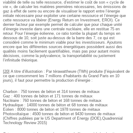
viabilité de telle ou telle ressource, d’estimer le coût de son « cycle de
vie », de calculer les matières premières nécessaires, les émissions de
gaz à effet de serre ou encore de visualiser le rapport entre l’énergie
initiale nécessaire pour exploiter une certaine ressource et l’énergie que
cette ressource va libérer (Energy Return on Investment, EROI). Ce
dernier facteur par exemple permet de calculer que pour chaque unité
d’énergie investie dans une centrale nucléaire, elle en restitue 75 en
retour. Pour l’énergie éolienne, ce ratio tombe la plupart du temps en
dessous de 10, soit juste au-dessus de la barre des 7, ce qui est
considéré comme le minimum viable pour les investisseurs. Ajoutons
encore que les différentes sources énergétiques possèdent aussi des
qualités moins facilement quantifiables, mais pas pour autant moins
décisives, comme la polyvalence, la transportabilité ou justement
l’infinitude théorique.
[
20
]
A titre d’illustration : Par térawattheure (TWh) produite (l’équivalent de
ce que consomment les 7 millions d’habitants du Grand Paris en 10
jours), il faut pour permettre la production d’énergie :
Charbon : 750 tonnes de béton et 314 tonnes de métaux
Gaz : 400 tonnes de béton et 171 tonnes de métaux
Nucléaire : 760 tonnes de béton et 168 tonnes de métaux
Hydraulique : 14000 tonnes de béton et 68 tonnes de métaux
Eolien : 8000 tonnes de béton et 1978 tonnes de métaux
Photovoltaïque : 4500 tonnes de béton et 9430 tonnes de métaux
(Chiffres publiées par le US Department of Energy (DOE),Quadrennial
Technology Review 2015)