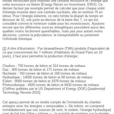
initiale nécessaire pour exploiter une certaine ressource et l’énergie que
cette ressource va libérer (Energy Return on Investment, EROI). Ce
dernier facteur par exemple permet de calculer que pour chaque unité
d’énergie investie dans une centrale nucléaire, elle en restitue 75 en
retour. Pour l’énergie éolienne, ce ratio tombe la plupart du temps en
dessous de 10, soit juste au-dessus de la barre des 7, ce qui est
considéré comme le minimum viable pour les investisseurs. Ajoutons
encore que les différentes sources énergétiques possèdent aussi des
qualités moins facilement quantifiables, mais pas pour autant moins
décisives, comme la polyvalence, la transportabilité ou justement
l’infinitude théorique.
[
2
]
A titre d’illustration : Par térawattheure (TWh) produite (l’équivalent de
ce que consomment les 7 millions d’habitants du Grand Paris en 10
jours), il faut pour permettre la production d’énergie :
Charbon : 750 tonnes de béton et 314 tonnes de métaux
Gaz : 400 tonnes de béton et 171 tonnes de métaux
Nucléaire : 760 tonnes de béton et 168 tonnes de métaux
Hydraulique : 14000 tonnes de béton et 68 tonnes de métaux
Eolien : 8000 tonnes de béton et 1978 tonnes de métaux
Photovoltaïque : 4500 tonnes de béton et 9430 tonnes de métaux
(Chiffres publiées par le US Department of Energy (DOE),Quadrennial
Technology Review 2015)
Cet aperçu permet de se rendre compte de l’immensité du chantier
entrepris avec les énergies « renouvables ». De même, on comprend
immédiatement que ces sources (le vent, le solaire, l’énergie hydraulique)
sont de fait loin d’être « infinies » : la quantité de matières sur la planète