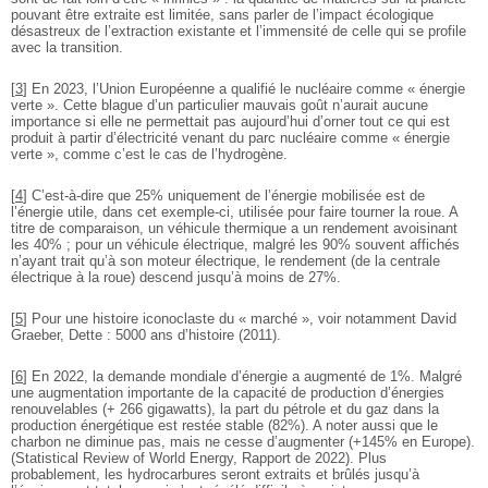
pouvant être extraite est limitée, sans parler de l’impact écologique
désastreux de l’extraction existante et l’immensité de celle qui se profile
avec la transition.
[
3
]
En 2023, l’Union Européenne a qualifié le nucléaire comme « énergie
verte ». Cette blague d’un particulier mauvais goût n’aurait aucune
importance si elle ne permettait pas aujourd’hui d’orner tout ce qui est
produit à partir d’électricité venant du parc nucléaire comme « énergie
verte », comme c’est le cas de l’hydrogène.
[
4
]
C’est-à-dire que 25% uniquement de l’énergie mobilisée est de
l’énergie utile, dans cet exemple-ci, utilisée pour faire tourner la roue. A
titre de comparaison, un véhicule thermique a un rendement avoisinant
les 40% ; pour un véhicule électrique, malgré les 90% souvent affichés
n’ayant trait qu’à son moteur électrique, le rendement (de la centrale
électrique à la roue) descend jusqu’à moins de 27%.
[
5
]
Pour une histoire iconoclaste du « marché », voir notamment David
Graeber, Dette : 5000 ans d’histoire (2011).
[
6
]
En 2022, la demande mondiale d’énergie a augmenté de 1%. Malgré
une augmentation importante de la capacité de production d’énergies
renouvelables (+ 266 gigawatts), la part du pétrole et du gaz dans la
production énergétique est restée stable (82%). A noter aussi que le
charbon ne diminue pas, mais ne cesse d’augmenter (+145% en Europe).
(Statistical Review of World Energy, Rapport de 2022). Plus
probablement, les hydrocarbures seront extraits et brûlés jusqu’à