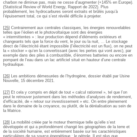
charbon ne diminue pas, mais ne cesse d’augmenter (+145% en Europe).
(Statistical Review of World Energy, Rapport de 2022). Plus
probablement, les hydrocarbures seront extraits et brûlés jusqu’à
l’épuisement total, ce qui s’est révélé difficile à projeter.
[
25
]
Contrairement aux centrales classiques, les énergies renouvelables
telles que l’éolien et le photovoltaïque sont des énergies
« intermittentes » : leur production dépend d’éléments extérieurs et
changeants tels que la force du vent, le jour ou la nuit, … Le stockage
direct de l’électricité étant impossible (l’électricité est un flux), on ne peut
la « stocker » qu’en la convertissant (avec les pertes qui vont avec), par
exemple dans des piles à combustible, d’énormes batteries ou encore en
pompant de l’eau dans un lac artificiel situé en hauteur d’une centrale
hydraulique.
[
26
]
Les ambitions démesurées de l’hydrogène, dossier établi par Usine
Nouvelle, 15 décembre 2021.
[
27
]
Et cela y compris en dépit de tout « calcul rationnel », tel que l’on
peut le retrouver justement dans les méthodes d’analyses de rendement,
d’efficacité, de « retour sur investissement » etc. On entre pleinement
dans le domaine de la croyance, ou plutôt, de la déréalisation au sein de
la Matrice.
[
28
]
La mobilité créée par le moteur thermique telle qu’elle s’est
développée et qui a profondément changé les géographies de la terre et
de la société humaine, est entièrement basée sur les caractéristiques
particulières de sa source énergétique : le pétrole. Il est plus que