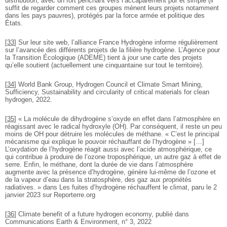
distribution, avec un fort penchant vers l’accaparement pur et simple (il
suffit de regarder comment ces groupes mènent leurs projets notamment
dans les pays pauvres), protégés par la force armée et politique des
États.
[
33
]
Sur leur site web, l’alliance France Hydrogène informe régulièrement
sur l’avancée des différents projets de la filière hydrogène. L’Agence pour
la Transition Écologique (ADEME) tient à jour une carte des projets
qu’elle soutient (actuellement une cinquantaine sur tout le territoire).
[
34
]
World Bank Group, Hydrogen Council et Climate Smart Mining,
Sufficiency, Sustainability and circularity of critical materials for clean
hydrogen, 2022.
[
35
]
« La molécule de dihydrogène s’oxyde en effet dans l’atmosphère en
réagissant avec le radical hydroxyle (OH). Par conséquent, il reste un peu
moins de OH pour détruire les molécules de méthane. « C’est le principal
mécanisme qui explique le pouvoir réchauffant de l’hydrogène » […]
L’oxydation de l’hydrogène réagit aussi avec l’acide atmosphérique, ce
qui contribue à produire de l’ozone troposphérique, un autre gaz à effet de
serre. Enfin, le méthane, dont la durée de vie dans l’atmosphère
augmente avec la présence d’hydrogène, génère lui-même de l’ozone et
de la vapeur d’eau dans la stratosphère, des gaz aux propriétés
radiatives. » dans Les fuites d’hydrogène réchauffent le climat, paru le 2
janvier 2023 sur Reporterre.org
[
36
]
Climate benefit of a future hydrogen economy, publié dans
Communications Earth & Environment, n° 3, 2022