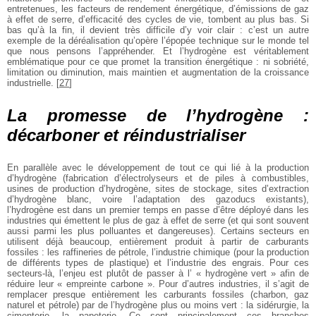
entretenues, les facteurs de rendement énergétique, d’émissions de gaz
à effet de serre, d’efficacité des cycles de vie, tombent au plus bas. Si
bas qu’à la fin, il devient très difficile d’y voir clair : c’est un autre
exemple de la déréalisation qu’opère l’épopée technique sur le monde tel
que nous pensons l’appréhender. Et l’hydrogène est véritablement
emblématique pour ce que promet la transition énergétique : ni sobriété,
limitation ou diminution, mais maintien et augmentation de la croissance
industrielle.
[
27
]
La promesse de l’hydrogène :
décarboner et réindustrialiser
En parallèle avec le développement de tout ce qui lié à la production
d’hydrogène (fabrication d’électrolyseurs et de piles à combustibles,
usines de production d’hydrogène, sites de stockage, sites d’extraction
d’hydrogène blanc, voire l’adaptation des gazoducs existants),
l’hydrogène est dans un premier temps en passe d’être déployé dans les
industries qui émettent le plus de gaz à effet de serre (et qui sont souvent
aussi parmi les plus polluantes et dangereuses). Certains secteurs en
utilisent déjà beaucoup, entièrement produit à partir de carburants
fossiles : les raffineries de pétrole, l’industrie chimique (pour la production
de différents types de plastique) et l’industrie des engrais. Pour ces
secteurs-là, l’enjeu est plutôt de passer à l’ « hydrogène vert » afin de
réduire leur « empreinte carbone ». Pour d’autres industries, il s’agit de
remplacer presque entièrement les carburants fossiles (charbon, gaz
naturel et pétrole) par de l’hydrogène plus ou moins vert : la sidérurgie, la
cimenterie, la papeterie. Ce sont principalement ces branches