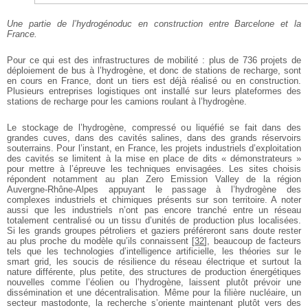
Une partie de l’hydrogénoduc en construction entre Barcelone et la
France.
Pour ce qui est des infrastructures de mobilité : plus de 736 projets de
déploiement de bus à l’hydrogène, et donc de stations de recharge, sont
en cours en France, dont un tiers est déjà réalisé ou en construction.
Plusieurs entreprises logistiques ont installé sur leurs plateformes des
stations de recharge pour les camions roulant à l’hydrogène.
Le stockage de l’hydrogène, compressé ou liquéfié se fait dans des
grandes cuves, dans des cavités salines, dans des grands réservoirs
souterrains. Pour l’instant, en France, les projets industriels d’exploitation
des cavités se limitent à la mise en place de dits « démonstrateurs »
pour mettre à l’épreuve les techniques envisagées. Les sites choisis
répondent notamment au plan Zero Emission Valley de la région
Auvergne-Rhône-Alpes appuyant le passage à l’hydrogène des
complexes industriels et chimiques présents sur son territoire. A noter
aussi que les industriels n’ont pas encore tranché entre un réseau
totalement centralisé ou un tissu d’unités de production plus localisées.
Si les grands groupes pétroliers et gaziers préféreront sans doute rester
au plus proche du modèle qu’ils connaissent
[
32
]
, beaucoup de facteurs
tels que les technologies d’intelligence artificielle, les théories sur le
smart grid, les soucis de résilience du réseau électrique et surtout la
nature différente, plus petite, des structures de production énergétiques
nouvelles comme l’éolien ou l’hydrogène, laissent plutôt prévoir une
dissémination et une décentralisation. Même pour la filière nucléaire, un
secteur mastodonte, la recherche s’oriente maintenant plutôt vers des