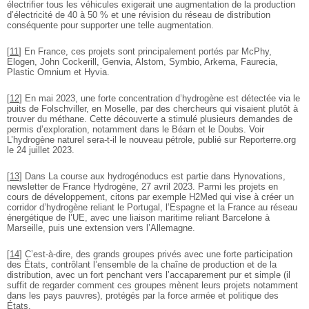
électrifier tous les véhicules exigerait une augmentation de la production
d’électricité de 40 à 50 % et une révision du réseau de distribution
conséquente pour supporter une telle augmentation.
[
11
]
En France, ces projets sont principalement portés par McPhy,
Elogen, John Cockerill, Genvia, Alstom, Symbio, Arkema, Faurecia,
Plastic Omnium et Hyvia.
[
12
]
En mai 2023, une forte concentration d’hydrogène est détectée via le
puits de Folschviller, en Moselle, par des chercheurs qui visaient plutôt à
trouver du méthane. Cette découverte a stimulé plusieurs demandes de
permis d’exploration, notamment dans le Béarn et le Doubs. Voir
L’hydrogène naturel sera-t-il le nouveau pétrole, publié sur Reporterre.org
le 24 juillet 2023.
[
13
]
Dans La course aux hydrogénoducs est partie dans Hynovations,
newsletter de France Hydrogène, 27 avril 2023. Parmi les projets en
cours de développement, citons par exemple H2Med qui vise à créer un
corridor d’hydrogène reliant le Portugal, l’Espagne et la France au réseau
énergétique de l’UE, avec une liaison maritime reliant Barcelone à
Marseille, puis une extension vers l’Allemagne.
[
14
]
C’est-à-dire, des grands groupes privés avec une forte participation
des États, contrôlant l’ensemble de la chaîne de production et de la
distribution, avec un fort penchant vers l’accaparement pur et simple (il
suffit de regarder comment ces groupes mènent leurs projets notamment
dans les pays pauvres), protégés par la force armée et politique des
États.