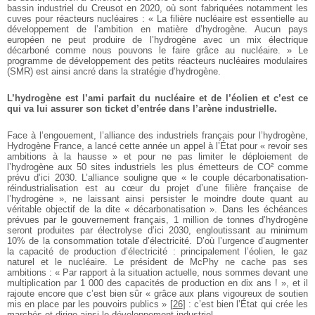
bassin industriel du Creusot en 2020, où sont fabriquées notamment les
cuves pour réacteurs nucléaires : « La filière nucléaire est essentielle au
développement de l’ambition en matière d’hydrogène. Aucun pays
européen ne peut produire de l’hydrogène avec un mix électrique
décarboné comme nous pouvons le faire grâce au nucléaire. » Le
programme de développement des petits réacteurs nucléaires modulaires
(SMR) est ainsi ancré dans la stratégie d’hydrogène.
L’hydrogène est l’ami parfait du nucléaire et de l’éolien et c’est ce
qui va lui assurer son ticket d’entrée dans l’arène industrielle.
Face à l’engouement, l’alliance des industriels français pour l’hydrogène,
Hydrogène France, a lancé cette année un appel à l’État pour « revoir ses
ambitions à la hausse » et pour ne pas limiter le déploiement de
l’hydrogène aux 50 sites industriels les plus émetteurs de CO² comme
prévu d’ici 2030. L’alliance souligne que « le couple décarbonatisation-
réindustrialisation est au cœur du projet d’une filière française de
l’hydrogène », ne laissant ainsi persister le moindre doute quant au
véritable objectif de la dite « décarbonatisation ». Dans les échéances
prévues par le gouvernement français, 1 million de tonnes d’hydrogène
seront produites par électrolyse d’ici 2030, engloutissant au minimum
10% de la consommation totale d’électricité. D’où l’urgence d’augmenter
la capacité de production d’électricité : principalement l’éolien, le gaz
naturel et le nucléaire. Le président de McPhy ne cache pas ses
ambitions : « Par rapport à la situation actuelle, nous sommes devant une
multiplication par 1 000 des capacités de production en dix ans ! », et il
rajoute encore que c’est bien sûr « grâce aux plans vigoureux de soutien
mis en place par les pouvoirs publics »
[
26
]
: c’est bien l’État qui crée les
marchés et dirige ainsi le développement industriel.