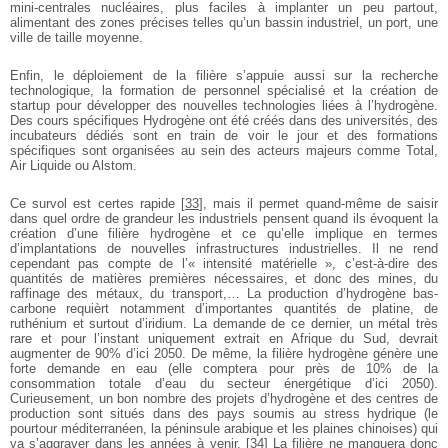
mini-centrales nucléaires, plus faciles à implanter un peu partout,
alimentant des zones précises telles qu’un bassin industriel, un port, une
ville de taille moyenne.
Enfin, le déploiement de la filière s’appuie aussi sur la recherche
technologique, la formation de personnel spécialisé et la création de
startup pour développer des nouvelles technologies liées à l’hydrogène.
Des cours spécifiques Hydrogène ont été créés dans des universités, des
incubateurs dédiés sont en train de voir le jour et des formations
spécifiques sont organisées au sein des acteurs majeurs comme Total,
Air Liquide ou Alstom.
Ce survol est certes rapide
[
33
]
, mais il permet quand-même de saisir
dans quel ordre de grandeur les industriels pensent quand ils évoquent la
création d’une filière hydrogène et ce qu’elle implique en termes
d’implantations de nouvelles infrastructures industrielles. Il ne rend
cependant pas compte de l’« intensité matérielle », c’est-à-dire des
quantités de matières premières nécessaires, et donc des mines, du
raffinage des métaux, du transport,… La production d’hydrogène bas-
carbone requièrt notamment d’importantes quantités de platine, de
ruthénium et surtout d’iridium. La demande de ce dernier, un métal très
rare et pour l’instant uniquement extrait en Afrique du Sud, devrait
augmenter de 90% d’ici 2050. De même, la filière hydrogène génère une
forte demande en eau (elle comptera pour près de 10% de la
consommation totale d’eau du secteur énergétique d’ici 2050).
Curieusement, un bon nombre des projets d’hydrogène et des centres de
production sont situés dans des pays soumis au stress hydrique (le
pourtour méditerranéen, la péninsule arabique et les plaines chinoises) qui
va s’aggraver dans les années à venir.
[
34
]
La filière ne manquera donc