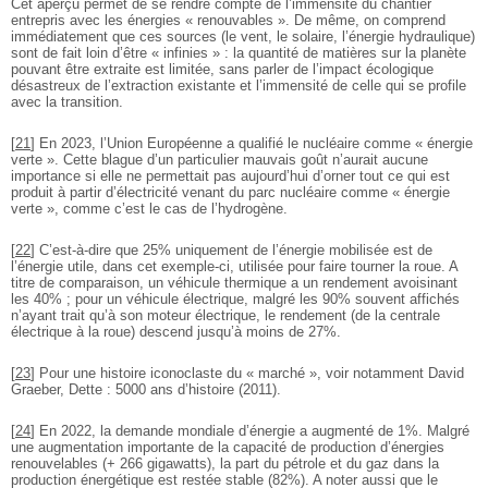
Cet aperçu permet de se rendre compte de l’immensité du chantier
entrepris avec les énergies « renouvables ». De même, on comprend
immédiatement que ces sources (le vent, le solaire, l’énergie hydraulique)
sont de fait loin d’être « infinies » : la quantité de matières sur la planète
pouvant être extraite est limitée, sans parler de l’impact écologique
désastreux de l’extraction existante et l’immensité de celle qui se profile
avec la transition.
[
21
]
En 2023, l’Union Européenne a qualifié le nucléaire comme « énergie
verte ». Cette blague d’un particulier mauvais goût n’aurait aucune
importance si elle ne permettait pas aujourd’hui d’orner tout ce qui est
produit à partir d’électricité venant du parc nucléaire comme « énergie
verte », comme c’est le cas de l’hydrogène.
[
22
]
C’est-à-dire que 25% uniquement de l’énergie mobilisée est de
l’énergie utile, dans cet exemple-ci, utilisée pour faire tourner la roue. A
titre de comparaison, un véhicule thermique a un rendement avoisinant
les 40% ; pour un véhicule électrique, malgré les 90% souvent affichés
n’ayant trait qu’à son moteur électrique, le rendement (de la centrale
électrique à la roue) descend jusqu’à moins de 27%.
[
23
]
Pour une histoire iconoclaste du « marché », voir notamment David
Graeber, Dette : 5000 ans d’histoire (2011).
[
24
]
En 2022, la demande mondiale d’énergie a augmenté de 1%. Malgré
une augmentation importante de la capacité de production d’énergies
renouvelables (+ 266 gigawatts), la part du pétrole et du gaz dans la
production énergétique est restée stable (82%). A noter aussi que le