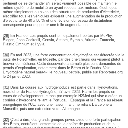
pertinent de se demander s’il serait vraiment possible de maintenir le
même système de mobilité en ayant recours aux moteurs électriques :
même simplement au niveau des structures de production d’électricité,
électrifier tous les véhicules exigerait une augmentation de la production
d’électricité de 40 à 50 % et une révision du réseau de distribution
conséquente pour supporter une telle augmentation.
[
29
]
En France, ces projets sont principalement portés par McPhy,
Elogen, John Cockerill, Genvia, Alstom, Symbio, Arkema, Faurecia,
Plastic Omnium et Hyvia.
[
30
]
En mai 2023, une forte concentration d’hydrogène est détectée via le
puits de Folschviller, en Moselle, par des chercheurs qui visaient plutôt à
trouver du méthane. Cette découverte a stimulé plusieurs demandes de
permis d’exploration, notamment dans le Béarn et le Doubs. Voir
L’hydrogène naturel sera-t-il le nouveau pétrole, publié sur Reporterre.org
le 24 juillet 2023.
[
31
]
Dans La course aux hydrogénoducs est partie dans Hynovations,
newsletter de France Hydrogène, 27 avril 2023. Parmi les projets en
cours de développement, citons par exemple H2Med qui vise à créer un
corridor d’hydrogène reliant le Portugal, l’Espagne et la France au réseau
énergétique de l’UE, avec une liaison maritime reliant Barcelone à
Marseille, puis une extension vers l’Allemagne.
[
32
]
C’est-à-dire, des grands groupes privés avec une forte participation
des États, contrôlant l’ensemble de la chaîne de production et de la