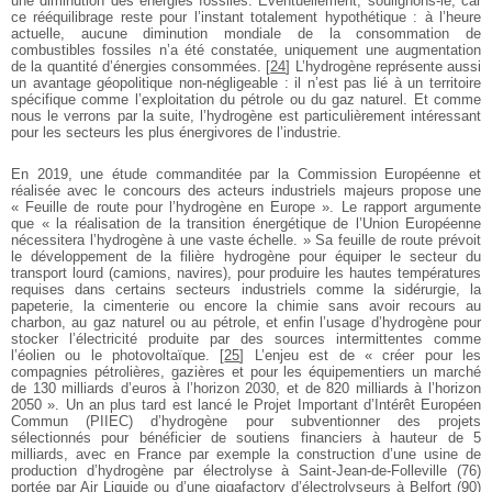
une diminution des énergies fossiles. Éventuellement, soulignons-le, car
ce rééquilibrage reste pour l’instant totalement hypothétique : à l’heure
actuelle, aucune diminution mondiale de la consommation de
combustibles fossiles n’a été constatée, uniquement une augmentation
de la quantité d’énergies consommées.
[
24
]
L’hydrogène représente aussi
un avantage géopolitique non-négligeable : il n’est pas lié à un territoire
spécifique comme l’exploitation du pétrole ou du gaz naturel. Et comme
nous le verrons par la suite, l’hydrogène est particulièrement intéressant
pour les secteurs les plus énergivores de l’industrie.
En 2019, une étude commanditée par la Commission Européenne et
réalisée avec le concours des acteurs industriels majeurs propose une
« Feuille de route pour l’hydrogène en Europe ». Le rapport argumente
que « la réalisation de la transition énergétique de l’Union Européenne
nécessitera l’hydrogène à une vaste échelle. » Sa feuille de route prévoit
le développement de la filière hydrogène pour équiper le secteur du
transport lourd (camions, navires), pour produire les hautes températures
requises dans certains secteurs industriels comme la sidérurgie, la
papeterie, la cimenterie ou encore la chimie sans avoir recours au
charbon, au gaz naturel ou au pétrole, et enfin l’usage d’hydrogène pour
stocker l’électricité produite par des sources intermittentes comme
l’éolien ou le photovoltaïque.
[
25
]
L’enjeu est de « créer pour les
compagnies pétrolières, gazières et pour les équipementiers un marché
de 130 milliards d’euros à l’horizon 2030, et de 820 milliards à l’horizon
2050 ». Un an plus tard est lancé le Projet Important d’Intérêt Européen
Commun (PIIEC) d’hydrogène pour subventionner des projets
sélectionnés pour bénéficier de soutiens financiers à hauteur de 5
milliards, avec en France par exemple la construction d’une usine de
production d’hydrogène par électrolyse à Saint-Jean-de-Folleville (76)
portée par Air Liquide ou d’une gigafactory d’électrolyseurs à Belfort (90)