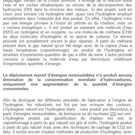
dégazages venant de la croûte terrestre, il émerge de la réaction entre
l’eau et les roches ultrabasiques ou encore de la décomposition des
hydroxyles (OH) dans la structure des métaux. Si des projets sont en
cours pour extraire cet hydrogène natif, quasi tout l’hydrogène employé
actuellement dans l’industrie doit être produit. En effet, l’hydrogène n’est
pas une énergie primaire à l’instar du pétrole ou du charbon, mais un
« vecteur énergétique ». Il est produit en séparant une molécule d’eau
(H2O) en hydrogène et en oxygène, ou une molécule de méthane (CH4)
en deux molécules d’hydrogène et un atome de carbone. Ce dernier
procédé est actuellement encore le plus répandu. A partir du méthane
présent dans le gaz naturel qu’on fait réagir avec de la vapeur d’eau à
haute température (vaporeformage), on produit de l’hydrogène en
émettant d’importantes quantités de gaz à effet de serre. L’autre procédé
consiste à séparer la molécule d’eau par électrolyse, mobilisant
d’importantes quantités d’énergie.
Le déploiement massif d’énergies renouvelables n’a produit aucune
diminution de la consommation mondiale d’hydrocarbures,
uniquement une augmentation de la quantité d’énergies
consommées.
Afin de distinguer les différents procédés de fabrication à l’origine de
l’hydrogène, les industriels ont fini par leur octroyer des couleurs.
L’hydrogène naturel est l’hydrogène blanc ; celui produit par électrolyse à
partir d’énergies renouvelables, de biomasse ou du nucléaire
[
21
]
est vert.
L’hydrogène produit par gazéification du charbon est noir, le
vaporeformage à partir du gaz naturel est gris et enfin, l’hydrogène produit
à partir du gaz naturel mais avec des techniques de captage de CO2 est
bleu. Il existe encore d’autres méthodes de production d’hydrogène, avec