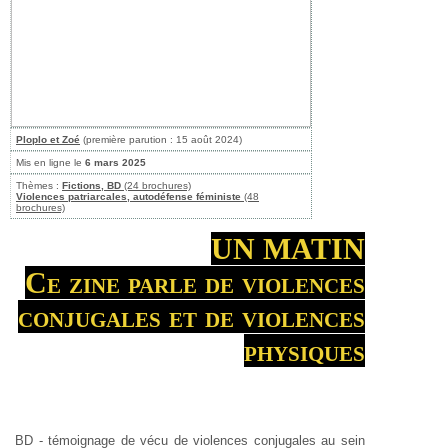
Ploplo et Zoé
(première parution : 15 août 2024)
Mis en ligne le
6 mars 2025
Thèmes :
Fictions, BD
(24 brochures)
Violences patriarcales, autodéfense féministe
(48
brochures)
UN MATIN
Ce zine parle de violences
conjugales et de violences
physiques
BD - témoignage de vécu de violences conjugales au sein