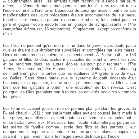
À Southampton aussi, les enfants furent reconduits à l’école par leurs
mères : « Vendredi matin, prati­quement tous les écoliers avaient repris
l’école comme à l’ordinaire. Beaucoup de ceux qui avaient participé aux
manifestations des jours précédents étaient accompagnés de leur mère,
toutefois le meneur, un garçon d’apparence robuste, fut conduit par son
père et gagna l’école escorté par un groupe de sympathisants » (
The
Hampshire Advertiser
, 16 septembre). Simplement l’exception confirme la
règle.
Les filles ne jouèrent qu’un rôle minime dans la grève, sans doute parce
qu’elles étaient plus étroi­tement surveillées et contrôlées par leurs mères.
Deux comptes-rendus seulement les mentionnent. À Portsmouth : « 150
garçons et filles de deux écoles municipales défilèrent à travers les rues
et se rendirent dans les autres écoles alentour pour recruter »
(The
Times
, 15 septembre). En Écosse, les filles de Kirkaldy et Cambuslang
se montrèrent plus militantes que les écolières d’Angleterre ou du Pays
de Galles. Sans doute parce que le système édu­catif écossais était
beaucoup plus égalitaire, en ce sens qu’il encourageait les filles aussi
bien que les garçons à obtenir une éducation de bon niveau. C’est
pourquoi les filles prenaient part à toutes les activités scolaires y compris
les grèves.
Les femmes avaient joué un rôle de premier plan pendant les grèves de
l’« été chaud » 1911 : non seulement elles avaient poussé leurs maris à
faire grève, mais elles les avaient soutenus activement en manifestant et
en se battant avec eux. Mais aussi bien l’école n’était-elle pas perçue par
les mères de famille comme l’école des flics et des patrons ; leur
comportement exprime au contraire tout ce que les classes populaires
avaient fini par investir dans le maigre savoir distribué par l’école.