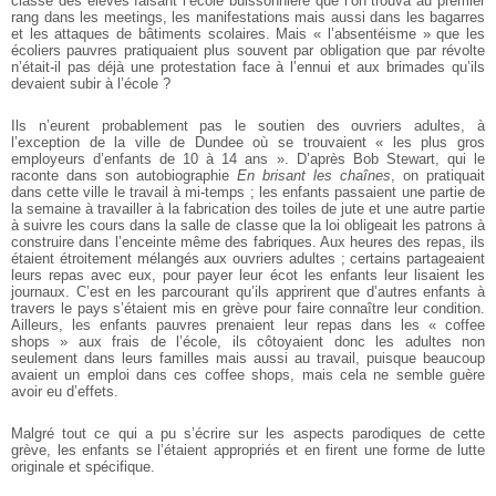
classe des élèves faisant l’école buissonnière que l’on trouva au premier
rang dans les meetings, les manifestations mais aussi dans les bagarres
et les attaques de bâtiments scolaires. Mais « l’absentéisme » que les
écoliers pauvres prati­quaient plus souvent par obligation que par révolte
n’était-il pas déjà une protestation face à l’ennui et aux brimades qu’ils
devaient subir à l’école ?
Ils n’eurent probablement pas le soutien des ouvriers adultes, à
l’exception de la ville de Dundee où se trouvaient « les plus gros
employeurs d’en­fants de 10 à 14 ans ». D’après Bob Stewart, qui le
raconte dans son autobiographie
En brisant les chaînes
, on pratiquait
dans cette ville le travail à mi-temps ; les enfants passaient une partie de
la semaine à travailler à la fabrication des toiles de jute et une autre partie
à suivre les cours dans la salle de classe que la loi obligeait les patrons à
construire dans l’enceinte même des fabriques. Aux heures des repas, ils
étaient étroitement mélangés aux ouvriers adultes ; certains parta­geaient
leurs repas avec eux, pour payer leur écot les enfants leur lisaient les
journaux. C’est en les parcourant qu’ils apprirent que d’autres enfants à
travers le pays s’étaient mis en grève pour faire connaître leur condition.
Ailleurs, les enfants pauvres prenaient leur repas dans les « coffee
shops » aux frais de l’école, ils côtoyaient donc les adultes non
seulement dans leurs familles mais aussi au travail, puisque beaucoup
avaient un emploi dans ces coffee shops, mais cela ne semble guère
avoir eu d’effets.
Malgré tout ce qui a pu s’écrire sur les aspects parodiques de cette
grève, les enfants se l’étaient appropriés et en firent une forme de lutte
origina­le et spécifique.