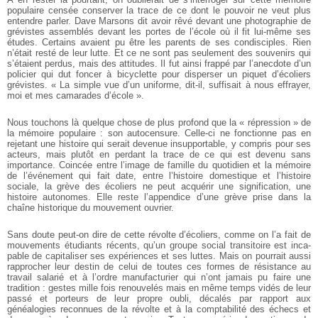
populaire censée conserver la trace de ce dont le pouvoir ne veut plus
entendre parler. Dave Marsons dit avoir rêvé devant une photographie de
grévistes assemblés devant les portes de l’école où il fit lui-même ses
études. Certains avaient pu être les parents de ses condisciples. Rien
n’était resté de leur lutte. Et ce ne sont pas seulement des souvenirs qui
s’étaient perdus, mais des attitudes. Il fut ainsi frappé par l’anecdote d’un
policier qui dut foncer à bicyclette pour disperser un piquet d’écoliers
grévistes. « La simple vue d’un uniforme, dit-il, suffisait à nous effrayer,
moi et mes camarades d’école ».
Nous touchons là quelque chose de plus profond que la « répression » de
la mémoire populaire : son autocensure. Celle-ci ne fonctionne pas en
rejetant une histoire qui serait devenue insupportable, y compris pour ses
acteurs, mais plutôt en perdant la trace de ce qui est devenu sans
importance. Coincée entre l’image de famille du quotidien et la mémoire
de l’événement qui fait date, entre l’histoire domes­tique et l’histoire
sociale, la grève des écoliers ne peut acquérir une signification, une
histoire auto­nomes. Elle reste l’appendice d’une grève prise dans la
chaîne historique du mouvement ouvrier.
Sans doute peut-on dire de cette révolte d’écoliers, comme on l’a fait de
mouvements étudiants récents, qu’un groupe social transitoire est inca­
pable de capitaliser ses expériences et ses luttes. Mais on pourrait aussi
rapprocher leur destin de celui de toutes ces formes de résistance au
travail salarié et à l’ordre manufacturier qui n’ont jamais pu faire une
tradition : gestes mille fois renouvelés mais en même temps vidés de leur
passé et por­teurs de leur propre oubli, décalés par rapport aux
généalogies reconnues de la révolte et à la comp­tabilité des échecs et