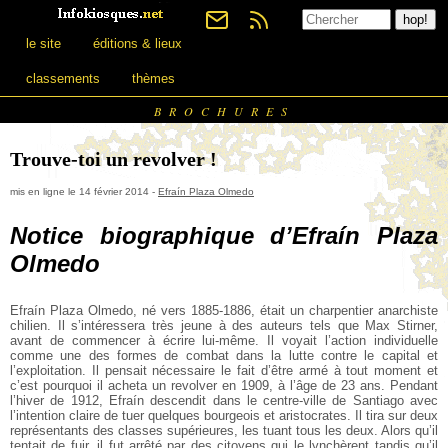
le site
éditions & lieux
classements
thèmes
BROCHURES
Trouve-toi un revolver !
mis en ligne le 14 février 2014 -
Efraín Plaza Olmedo
Notice biographique d’Efraín Plaza
Olmedo
Efraín Plaza Olmedo, né vers 1885-1886, était un charpentier anarchiste
chilien. Il s’intéressera très jeune à des auteurs tels que Max Stirner,
avant de commencer à écrire lui-même. Il voyait l’action individuelle
comme une des formes de combat dans la lutte contre le capital et
l’exploitation. Il pensait nécessaire le fait d’être armé à tout moment et
c’est pourquoi il acheta un revolver en 1909, à l’âge de 23 ans. Pendant
l’hiver de 1912, Efraín descendit dans le centre-ville de Santiago avec
l’intention claire de tuer quelques bourgeois et aristocrates. Il tira sur deux
représentants des classes supérieures, les tuant tous les deux. Alors qu’il
tentait de fuir, il fut arrêté par des citoyens qui le lynchèrent tandis qu’il