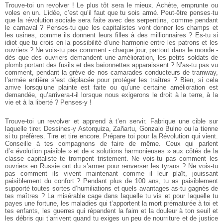
Trouve-toi un revolver ! Le plus tôt sera le mieux. Achète, emprunte ou
voles en un. L’idée, c’est qu’il faut que tu sois armé. Peut-être penses-tu
que la révolution sociale sera faite avec des serpentins, comme pendant
le carnaval ? Penses-tu que les capitalistes vont donner les champs et
les usines, comme ils donnent leurs filles à des millionnaires ? Es-tu si
idiot que tu crois en la possibilité d’une harmonie entre les patrons et les
ouvriers ? Ne vois-tu pas comment - chaque jour, partout dans le monde -
dès que des ouvriers demandent une amélioration, les petits soldats de
plomb portant des fusils et des baïonnettes apparaissent ? N’as-tu pas vu
comment, pendant la grève de nos camarades conducteurs de tramway,
l’armée entière s’est déplacée pour protéger les traîtres ? Bien, si cela
arrive lorsqu’une plainte est faite ou qu’une certaine amélioration est
demandée, qu’arrivera-t-il lorsque nous exigerons le droit à la terre, à la
vie et à la liberté ? Penses-y !
Trouve-toi un revolver et apprend à t’en servir. Fabrique une cible sur
laquelle tirer. Dessines-y Astorquiza, Zañartu, Gonzalo Bulne ou la tienne
si tu préfères. Tire et tire encore. Prépare toi pour la Révolution qui vient.
Conseille à tes compagnons de faire de même. Ceux qui parlent
d’« évolution paisible » et de « solutions harmonieuses » aux côtés de la
classe capitaliste te trompent tristement. Ne vois-tu pas comment les
ouvriers en Russie ont du s’armer pour renverser les tyrans ? Ne vois-tu
pas comment ils vivent maintenant comme il leur plaît, jouissant
paisiblement du confort ? Pendant plus de 100 ans, tu as paisiblement
supporté toutes sortes d’humiliations et quels avantages as-tu gagnés de
tes maîtres ? La misérable cage dans laquelle tu vis et pour laquelle tu
payes une fortune, les maladies qui t’apportent la mort prématurée à toi et
tes enfants, les guerres qui répandent la faim et la douleur à ton seuil et
les débris qui t’arrivent quand tu exiges un peu de nourriture et de justice