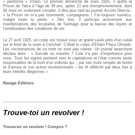
« pardonna » Efraín. Le premier dimanche de mars 1925, il quitta la
Prison de Talca à l’âge de 39 ans, après 13 ans d’emprisonnement, dont
56 mois en isolement complet. Il dira plus tard au journal
Acción Directa
:
« la Prison ne m’a pas tourmenté, compagnons ! J’ai toujours survécu,
malgré toute la peine. » Dès lors, il participa activement aux
manifestations des locataires de Santiago pour la baisse des loyers et
l’amélioration des conditions de vie.
Le 27 avril 1925, un corps est trouvé sous un grand saule près d’un canal
sur le bord de la route à Conchalí. C’était le corps d’Efraín Plaza Olmedo.
Les circonstances de sa mort ne sont pas claires. Un journal anarchiste
déclara alors : « Suicide ou meurtre ? Cela n’a pas d’importance pour
nous. Tous les signes pointent vers le capitalisme et l’état comme seuls
responsables de la mort d’un individu qui – par ses mots remplis de bonté
et d’amour et son action révolutionnaire – les fit réfléchir par deux fois à
leurs intérêts illégitimes ».
Ravage Editions.
Trouve-toi un revolver !
Trouve-toi un revolver ! Compris ?