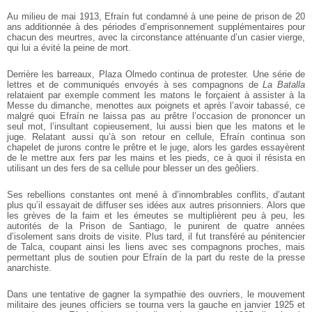
Au milieu de mai 1913, Efraín fut condamné à une peine de prison de 20
ans additionnée à des périodes d’emprisonnement supplémentaires pour
chacun des meurtres, avec la circonstance atténuante d’un casier vierge,
qui lui a évité la peine de mort.
Derrière les barreaux, Plaza Olmedo continua de protester. Une série de
lettres et de communiqués envoyés à ses compagnons de
La Batalla
relataient par exemple comment les matons le forçaient à assister à la
Messe du dimanche, menottes aux poignets et après l’avoir tabassé, ce
malgré quoi Efraín ne laissa pas au prêtre l’occasion de prononcer un
seul mot, l’insultant copieusement, lui aussi bien que les matons et le
juge. Relatant aussi qu’à son retour en cellule, Efraín continua son
chapelet de jurons contre le prêtre et le juge, alors les gardes essayèrent
de le mettre aux fers par les mains et les pieds, ce à quoi il résista en
utilisant un des fers de sa cellule pour blesser un des geôliers.
Ses rebellions constantes ont mené à d’innombrables conflits, d’autant
plus qu’il essayait de diffuser ses idées aux autres prisonniers. Alors que
les grèves de la faim et les émeutes se multiplièrent peu à peu, les
autorités de la Prison de Santiago, le punirent de quatre années
d’isolement sans droits de visite. Plus tard, il fut transféré au pénitencier
de Talca, coupant ainsi les liens avec ses compagnons proches, mais
permettant plus de soutien pour Efraín de la part du reste de la presse
anarchiste.
Dans une tentative de gagner la sympathie des ouvriers, le mouvement
militaire des jeunes officiers se tourna vers la gauche en janvier 1925 et