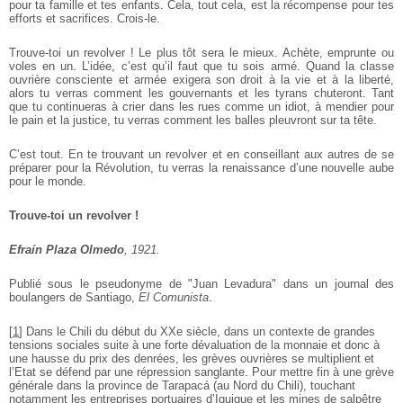
pour ta famille et tes enfants. Cela, tout cela, est la récompense pour tes
efforts et sacrifices. Crois-le.
Trouve-toi un revolver ! Le plus tôt sera le mieux. Achète, emprunte ou
voles en un. L’idée, c’est qu’il faut que tu sois armé. Quand la classe
ouvrière consciente et armée exigera son droit à la vie et à la liberté,
alors tu verras comment les gouvernants et les tyrans chuteront. Tant
que tu continueras à crier dans les rues comme un idiot, à mendier pour
le pain et la justice, tu verras comment les balles pleuvront sur ta tête.
C’est tout. En te trouvant un revolver et en conseillant aux autres de se
préparer pour la Révolution, tu verras la renaissance d’une nouvelle aube
pour le monde.
Trouve-toi un revolver !
Efraín Plaza Olmedo
, 1921.
Publié sous le pseudonyme de "Juan Levadura" dans un journal des
boulangers de Santiago,
El Comunista
.
[
1
]
Dans le Chili du début du XXe siècle, dans un contexte de grandes
tensions sociales suite à une forte dévaluation de la monnaie et donc à
une hausse du prix des denrées, les grèves ouvrières se multiplient et
l’Etat se défend par une répression sanglante. Pour mettre fin à une grève
générale dans la province de Tarapacá (au Nord du Chili), touchant
notamment les entreprises portuaires d’Iquique et les mines de salpêtre