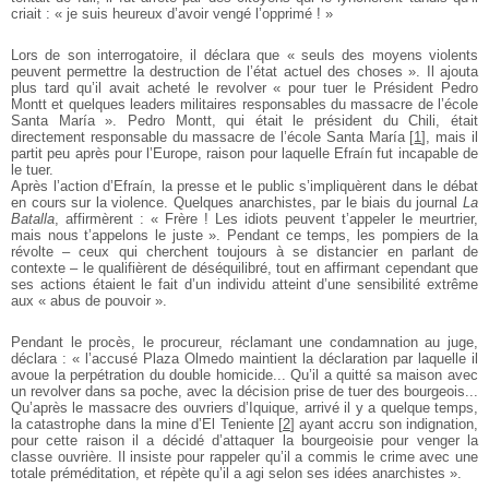
criait : « je suis heureux d’avoir vengé l’opprimé ! »
Lors de son interrogatoire, il déclara que « seuls des moyens violents
peuvent permettre la destruction de l’état actuel des choses ». Il ajouta
plus tard qu’il avait acheté le revolver « pour tuer le Président Pedro
Montt et quelques leaders militaires responsables du massacre de l’école
Santa María ». Pedro Montt, qui était le président du Chili, était
directement responsable du massacre de l’école Santa María
[
1
]
, mais il
partit peu après pour l’Europe, raison pour laquelle Efraín fut incapable de
le tuer.
Après l’action d’Efraín, la presse et le public s’impliquèrent dans le débat
en cours sur la violence. Quelques anarchistes, par le biais du journal
La
Batalla
, affirmèrent : « Frère ! Les idiots peuvent t’appeler le meurtrier,
mais nous t’appelons le juste ». Pendant ce temps, les pompiers de la
révolte – ceux qui cherchent toujours à se distancier en parlant de
contexte – le qualifièrent de déséquilibré, tout en affirmant cependant que
ses actions étaient le fait d’un individu atteint d’une sensibilité extrême
aux « abus de pouvoir ».
Pendant le procès, le procureur, réclamant une condamnation au juge,
déclara : « l’accusé Plaza Olmedo maintient la déclaration par laquelle il
avoue la perpétration du double homicide... Qu’il a quitté sa maison avec
un revolver dans sa poche, avec la décision prise de tuer des bourgeois...
Qu’après le massacre des ouvriers d’Iquique, arrivé il y a quelque temps,
la catastrophe dans la mine d’El Teniente
[
2
]
ayant accru son indignation,
pour cette raison il a décidé d’attaquer la bourgeoisie pour venger la
classe ouvrière. Il insiste pour rappeler qu’il a commis le crime avec une
totale préméditation, et répète qu’il a agi selon ses idées anarchistes ».