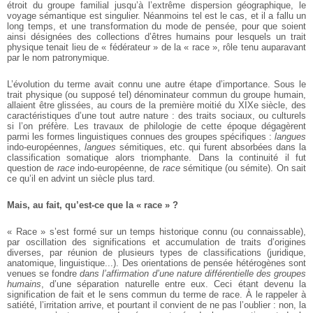
étroit du groupe familial jusqu’à l’extrême dispersion géographique, le
voyage sémantique est singulier. Néanmoins tel est le cas, et il a fallu un
long temps, et une transformation du mode de pensée, pour que soient
ainsi désignées des collections d’êtres humains pour lesquels un trait
physique tenait lieu de « fédérateur » de la « race », rôle tenu auparavant
par le nom patronymique.
L’évolution du terme avait connu une autre étape d’importance. Sous le
trait physique (ou supposé tel) dénominateur commun du groupe humain,
allaient être glissées, au cours de la première moitié du XIXe siècle, des
caractéristiques d’une tout autre nature : des traits sociaux, ou culturels
si l’on préfère. Les travaux de philologie de cette époque dégagèrent
parmi les formes linguistiques connues des groupes spécifiques :
langues
indo-européennes,
langues
sémitiques, etc. qui furent absorbées dans la
classification somatique alors triomphante. Dans la continuité il fut
question de
race
indo-européenne, de
race
sémitique (ou sémite). On sait
ce qu’il en advint un siècle plus tard.
Mais, au fait, qu’est-ce que la « race » ?
« Race » s’est formé sur un temps historique connu (ou connaissable),
par oscillation des significations et accumulation de traits d’origines
diverses, par réunion de plusieurs types de classifications (juridique,
anatomique, linguistique...). Des orientations de pensée hétérogènes sont
venues se fondre
dans l’affirmation d’une nature différentielle des groupes
humains
, d’une séparation naturelle entre eux. Ceci étant devenu la
signification de fait et le sens commun du terme de race. À le rappeler à
satiété, l’irritation arrive, et pourtant il convient de ne pas l’oublier : non, la