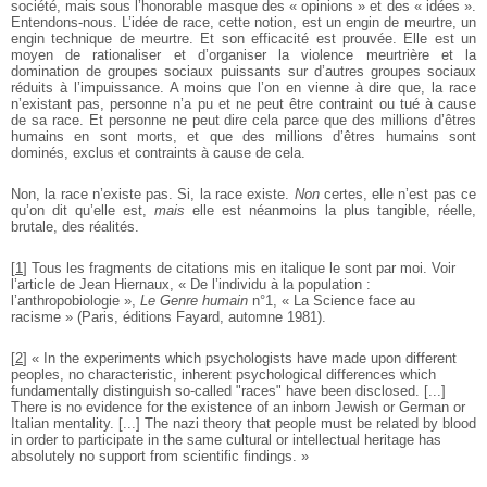
société, mais sous l’honorable masque des « opinions » et des « idées ».
Entendons-nous. L’idée de race, cette notion, est un engin de meurtre, un
engin technique de meurtre. Et son efficacité est prouvée. Elle est un
moyen de rationaliser et d’organiser la violence meurtrière et la
domination de groupes sociaux puissants sur d’autres groupes sociaux
réduits à l’impuissance. A moins que l’on en vienne à dire que, la race
n’existant pas, personne n’a pu et ne peut être contraint ou tué à cause
de sa race. Et personne ne peut dire cela parce que des millions d’êtres
humains en sont morts, et que des millions d’êtres humains sont
dominés, exclus et contraints à cause de cela.
Non, la race n’existe pas. Si, la race existe.
Non
certes, elle n’est pas ce
qu’on dit qu’elle est,
mais
elle est néanmoins la plus tangible, réelle,
brutale, des réalités.
[
1
]
Tous les fragments de citations mis en italique le sont par moi. Voir
l’article de Jean Hiernaux, « De l’individu à la population :
l’anthropobiologie »,
Le Genre humain
n°1, « La Science face au
racisme » (Paris, éditions Fayard, automne 1981).
[
2
]
« In the experiments which psychologists have made upon different
peoples, no characteristic, inherent psychological differences which
fundamentally distinguish so-called "races" have been disclosed. [...]
There is no evidence for the existence of an inborn Jewish or German or
Italian mentality. [...] The nazi theory that people must be related by blood
in order to participate in the same cultural or intellectual heritage has
absolutely no support from scientific findings. »