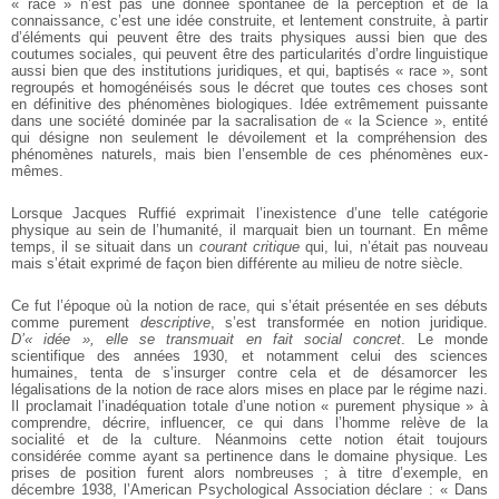
« race » n’est pas une donnée spontanée de la perception et de la
connaissance, c’est une idée construite, et lentement construite, à partir
d’éléments qui peuvent être des traits physiques aussi bien que des
coutumes sociales, qui peuvent être des particularités d’ordre linguistique
aussi bien que des institutions juridiques, et qui, baptisés « race », sont
regroupés et homogénéisés sous le décret que toutes ces choses sont
en définitive des phénomènes biologiques. Idée extrêmement puissante
dans une société dominée par la sacralisation de « la Science », entité
qui désigne non seulement le dévoilement et la compréhension des
phénomènes naturels, mais bien l’ensemble de ces phénomènes eux-
mêmes.
Lorsque Jacques Ruffié exprimait l’inexistence d’une telle catégorie
physique au sein de l’humanité, il marquait bien un tournant. En même
temps, il se situait dans un
courant critique
qui, lui, n’était pas nouveau
mais s’était exprimé de façon bien différente au milieu de notre siècle.
Ce fut l’époque où la notion de race, qui s’était présentée en ses débuts
comme purement
descriptive
, s’est transformée en notion juridique.
D’« idée », elle se transmuait en fait social concret
. Le monde
scientifique des années 1930, et notamment celui des sciences
humaines, tenta de s’insurger contre cela et de désamorcer les
légalisations de la notion de race alors mises en place par le régime nazi.
Il proclamait l’inadéquation totale d’une notion « purement physique » à
comprendre, décrire, influencer, ce qui dans l’homme relève de la
socialité et de la culture. Néanmoins cette notion était toujours
considérée comme ayant sa pertinence dans le domaine physique. Les
prises de position furent alors nombreuses ; à titre d’exemple, en
décembre 1938, l’American Psychological Association déclare : « Dans