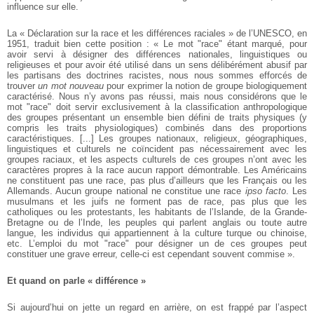
influence sur elle.
La « Déclaration sur la race et les différences raciales » de l’UNESCO, en
1951, traduit bien cette position : « Le mot "race" étant marqué, pour
avoir servi à désigner des différences nationales, linguistiques ou
religieuses et pour avoir été utilisé dans un sens délibérément abusif par
les partisans des doctrines racistes, nous nous sommes efforcés de
trouver
un mot nouveau
pour exprimer la notion de groupe biologiquement
caractérisé. Nous n’y avons pas réussi, mais nous considérons que le
mot "race" doit servir exclusivement à la classification anthropologique
des groupes présentant un ensemble bien défini de traits physiques (y
compris les traits physiologiques) combinés dans des proportions
caractéristiques. [...] Les groupes nationaux, religieux, géographiques,
linguistiques et culturels ne coïncident pas nécessairement avec les
groupes raciaux, et les aspects culturels de ces groupes n’ont avec les
caractères propres à la race aucun rapport démontrable. Les Américains
ne constituent pas une race, pas plus d’ailleurs que les Français ou les
Allemands. Aucun groupe national ne constitue une race
ipso facto
. Les
musulmans et les juifs ne forment pas de race, pas plus que les
catholiques ou les protestants, les habitants de l’Islande, de la Grande-
Bretagne ou de l’Inde, les peuples qui parlent anglais ou toute autre
langue, les individus qui appartiennent à la culture turque ou chinoise,
etc. L’emploi du mot "race" pour désigner un de ces groupes peut
constituer une grave erreur, celle-ci est cependant souvent commise ».
Et quand on parle « différence »
Si aujourd’hui on jette un regard en arrière, on est frappé par l’aspect