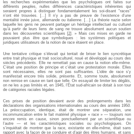
les recherches expérimentales que les psychologues ont faites sur
différents peuples, nulles différences caractéristiques inhérentes qui
seraient propres à distinguer fondamentalement les soi-disant "races"
n’ont été trouvées. [...] Il n’y a pas de preuve de l’existence d’une
mentalité innée juive, allemande ou italienne. […] La théorie nazie selon
laquelle les gens ne peuvent partager un héritage intellectuel ou culturel
qu’à partir de leurs liens de sang ne trouve absolument aucun soutien
dans les découvertes scientifiques
[
2
]
. » Mais ces mises en garde ne
pouvaient plus être que symboliques : les systèmes politiques et
juridiques utilisateurs de la notion de race étaient en place.
Une tentative critique s’élevait qui tentait de briser le lien syncrétique
entre trait physique et trait socioculturel, noué et développé au cours des
siècles précédents. Elle ne remettait pas en cause la notion elle-même.
C’était une position de principe et c’était une protestation morale. Elles
sont nécessaires, elles ne sont pas suffisantes. L’idée de race s’y
manifestait encore très solide, présente. Et, somme toute, absolument
non remise en cause en tant que telle. On essayait de limiter les dégâts,
on ne les a pas limités et, en 1945, l’État sud-africain se dotait à son tour
de catégories raciales légales.
Ces prises de position devaient avoir des prolongements dans les
déclarations des organisations internationales au cours des années 1950.
La préoccupation, identique, était de montrer une séparation, une
incommunication entre le fait matériel physique « race » — toujours non
encore remis en cause, sinon ponctuellement par un scientifique ou
l’autre — et les caractéristiques sociales ou psychologiques. On
s’inquiétait de montrer que la race, existante en elle-même, était sans
rapport avec la façon de se conduire et d’agir des êtres humains, et sans