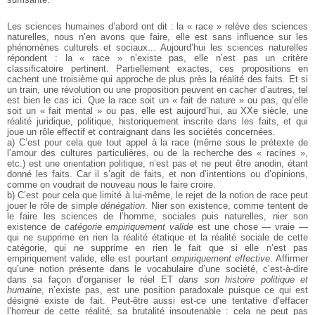
Les sciences humaines d’abord ont dit : la « race » relève des sciences
naturelles, nous n’en avons que faire, elle est sans influence sur les
phénomènes culturels et sociaux... Aujourd’hui les sciences naturelles
répondent : la « race » n’existe pas, elle n’est pas un critère
classificatoire pertinent. Partiellement exactes, ces propositions en
cachent une troisième qui approche de plus près la réalité des faits. Et si
un train, une révolution ou une proposition peuvent en cacher d’autres, tel
est bien le cas ici. Que la race soit un « fait de nature » ou pas, qu’elle
soit un « fait mental » ou pas, elle est aujourd’hui, au XXe siècle, une
réalité juridique, politique, historiquement inscrite dans les faits, et qui
joue un rôle effectif et contraignant dans les sociétés concernées.
a) C’est pour cela que tout appel à la race (même sous le prétexte de
l’amour des cultures particulières, ou de la recherche des « racines »,
etc.) est une orientation politique, n’est pas et ne peut être anodin, étant
donné les faits. Car il s’agit de faits, et non d’intentions ou d’opinions,
comme on voudrait de nouveau nous le faire croire.
b) C’est pour cela que limité à lui-même, le rejet de la notion de race peut
jouer le rôle de simple
dénégation
. Nier son existence, comme tentent de
le faire les sciences de l’homme, sociales puis naturelles, nier son
existence de
catégorie empiriquement valide
est une chose — vraie —
qui ne supprime en rien la réalité étatique et la réalité sociale de cette
catégorie, qui ne supprime en rien le fait que si elle n’est pas
empiriquement valide, elle est pourtant
empiriquement effective
. Affirmer
qu’une notion présente dans le vocabulaire d’une société, c’est-à-dire
dans sa façon d’organiser le réel ET
dans son histoire politique et
humaine
, n’existe pas, est une position paradoxale puisque ce qui est
désigné existe de fait. Peut-être aussi est-ce une tentative d’effacer
l’horreur de cette réalité, sa brutalité insoutenable : cela ne peut pas