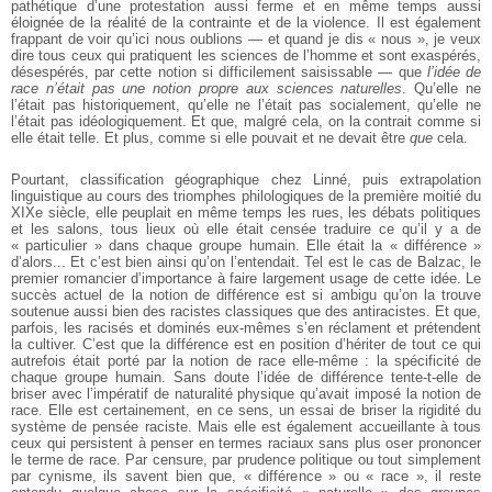
pathétique d’une protestation aussi ferme et en même temps aussi
éloignée de la réalité de la contrainte et de la violence. Il est également
frappant de voir qu’ici nous oublions — et quand je dis « nous », je veux
dire tous ceux qui pratiquent les sciences de l’homme et sont exaspérés,
désespérés, par cette notion si difficilement saisissable — que
l’idée de
race n’était pas une notion propre aux sciences naturelles
. Qu’elle ne
l’était pas historiquement, qu’elle ne l’était pas socialement, qu’elle ne
l’était pas idéologiquement. Et que, malgré cela, on la contrait comme si
elle était telle. Et plus, comme si elle pouvait et ne devait être
que
cela.
Pourtant, classification géographique chez Linné, puis extrapolation
linguistique au cours des triomphes philologiques de la première moitié du
XIXe siècle, elle peuplait en même temps les rues, les débats politiques
et les salons, tous lieux où elle était censée traduire ce qu’il y a de
« particulier » dans chaque groupe humain. Elle était la « différence »
d’alors... Et c’est bien ainsi qu’on l’entendait. Tel est le cas de Balzac, le
premier romancier d’importance à faire largement usage de cette idée. Le
succès actuel de la notion de différence est si ambigu qu’on la trouve
soutenue aussi bien des racistes classiques que des antiracistes. Et que,
parfois, les racisés et dominés eux-mêmes s’en réclament et prétendent
la cultiver. C’est que la différence est en position d’hériter de tout ce qui
autrefois était porté par la notion de race elle-même : la spécificité de
chaque groupe humain. Sans doute l’idée de différence tente-t-elle de
briser avec l’impératif de naturalité physique qu’avait imposé la notion de
race. Elle est certainement, en ce sens, un essai de briser la rigidité du
système de pensée raciste. Mais elle est également accueillante à tous
ceux qui persistent à penser en termes raciaux sans plus oser prononcer
le terme de race. Par censure, par prudence politique ou tout simplement
par cynisme, ils savent bien que, « différence » ou « race », il reste