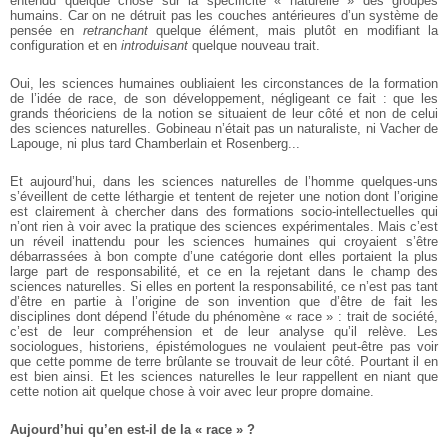
entendu quelque chose sur la spécificité « naturelle » des groupes
humains. Car on ne détruit pas les couches antérieures d’un système de
pensée en
retranchant
quelque élément, mais plutôt en modifiant la
configuration et en
introduisant
quelque nouveau trait.
Oui, les sciences humaines oubliaient les circonstances de la formation
de l’idée de race, de son développement, négligeant ce fait : que les
grands théoriciens de la notion se situaient de leur côté et non de celui
des sciences naturelles. Gobineau n’était pas un naturaliste, ni Vacher de
Lapouge, ni plus tard Chamberlain et Rosenberg...
Et aujourd’hui, dans les sciences naturelles de l’homme quelques-uns
s’éveillent de cette léthargie et tentent de rejeter une notion dont l’origine
est clairement à chercher dans des formations socio-intellectuelles qui
n’ont rien à voir avec la pratique des sciences expérimentales. Mais c’est
un réveil inattendu pour les sciences humaines qui croyaient s’être
débarrassées à bon compte d’une catégorie dont elles portaient la plus
large part de responsabilité, et ce en la rejetant dans le champ des
sciences naturelles. Si elles en portent la responsabilité, ce n’est pas tant
d’être en partie à l’origine de son invention que d’être de fait les
disciplines dont dépend l’étude du phénomène « race » : trait de société,
c’est de leur compréhension et de leur analyse qu’il relève. Les
sociologues, historiens, épistémologues ne voulaient peut-être pas voir
que cette pomme de terre brûlante se trouvait de leur côté. Pourtant il en
est bien ainsi. Et les sciences naturelles le leur rappellent en niant que
cette notion ait quelque chose à voir avec leur propre domaine.
Aujourd’hui qu’en est-il de la « race » ?