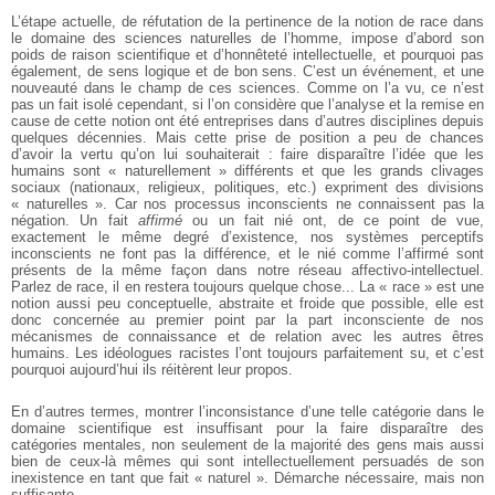
L’étape actuelle, de réfutation de la pertinence de la notion de race dans
le domaine des sciences naturelles de l’homme, impose d’abord son
poids de raison scientifique et d’honnêteté intellectuelle, et pourquoi pas
également, de sens logique et de bon sens. C’est un événement, et une
nouveauté dans le champ de ces sciences. Comme on l’a vu, ce n’est
pas un fait isolé cependant, si l’on considère que l’analyse et la remise en
cause de cette notion ont été entreprises dans d’autres disciplines depuis
quelques décennies. Mais cette prise de position a peu de chances
d’avoir la vertu qu’on lui souhaiterait : faire disparaître l’idée que les
humains sont « naturellement » différents et que les grands clivages
sociaux (nationaux, religieux, politiques, etc.) expriment des divisions
« naturelles ». Car nos processus inconscients ne connaissent pas la
négation. Un fait
affirmé
ou un fait nié ont, de ce point de vue,
exactement le même degré d’existence, nos systèmes perceptifs
inconscients ne font pas la différence, et le nié comme l’affirmé sont
présents de la même façon dans notre réseau affectivo-intellectuel.
Parlez de race, il en restera toujours quelque chose... La « race » est une
notion aussi peu conceptuelle, abstraite et froide que possible, elle est
donc concernée au premier point par la part inconsciente de nos
mécanismes de connaissance et de relation avec les autres êtres
humains. Les idéologues racistes l’ont toujours parfaitement su, et c’est
pourquoi aujourd’hui ils réitèrent leur propos.
En d’autres termes, montrer l’inconsistance d’une telle catégorie dans le
domaine scientifique est insuffisant pour la faire disparaître des
catégories mentales, non seulement de la majorité des gens mais aussi
bien de ceux-là mêmes qui sont intellectuellement persuadés de son
inexistence en tant que fait « naturel ». Démarche nécessaire, mais non
suffisante.