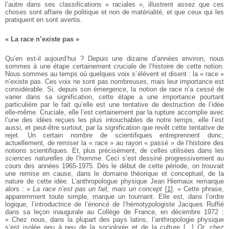
l’autre dans ses classifications « raciales », illustrent assez que ces
choses sont affaire de politique et non de matérialité, et que ceux qui les
pratiquent en sont avertis.
« La race n’existe pas »
Qu’en est-il aujourd’hui ? Depuis une dizaine d’années environ, nous
sommes à une étape certainement cruciale de l’histoire de cette notion.
Nous sommes au temps où quelques voix s’élèvent et disent : la « race »
n’existe pas. Ces voix ne sont pas nombreuses, mais leur importance est
considérable. Si, depuis son émergence, la notion de race n’a cessé de
varier dans sa signification, cette étape a une importance pourtant
particulière par le fait qu’elle est une tentative de destruction de l’idée
elle-même. Cruciale, elle l’est certainement par la rupture accomplie avec
l’une des idées reçues les plus intouchables de notre temps, elle l’est
aussi, et peut-être surtout, par la signification que revêt cette tentative de
rejet. Un certain nombre de scientifiques entreprennent donc,
actuellement, de remiser la « race » au rayon « passé » de l’histoire des
notions scientifiques. Et, plus précisément, de celles utilisées dans les
sciences naturelles
de l’homme. Ceci s’est dessiné progressivement au
cours des années 1965-1975. Dès le début de cette période, on trouvait
une remise en cause, dans le domaine théorique et conceptuel, de la
nature de cette idée. L’anthropologue physique Jean Hiernaux remarque
alors : «
La race n’est pas un fait, mais un concept
[
1
]
. » Cette phrase,
apparemment toute simple, marque un tournant. Elle est, dans l’ordre
logique, l’introductrice de l’énoncé de l’hémotypologiste Jacques Ruffié
dans sa leçon inaugurale au Collège de France, en décembre 1972 :
« Chez nous, dans la plupart des pays latins, l’anthropologie physique
s’est isolée peu à peu de la sociologie et de la culture [...]
Or, chez