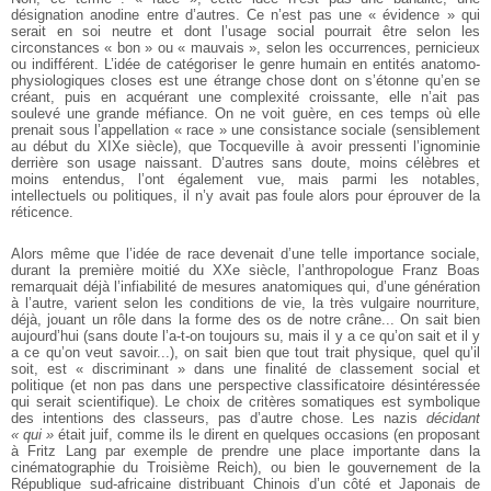
désignation anodine entre d’autres. Ce n’est pas une « évidence » qui
serait en soi neutre et dont l’usage social pourrait être selon les
circonstances « bon » ou « mauvais », selon les occurrences, pernicieux
ou indifférent. L’idée de catégoriser le genre humain en entités anatomo-
physiologiques closes est une étrange chose dont on s’étonne qu’en se
créant, puis en acquérant une complexité croissante, elle n’ait pas
soulevé une grande méfiance. On ne voit guère, en ces temps où elle
prenait sous l’appellation « race » une consistance sociale (sensiblement
au début du XIXe siècle), que Tocqueville à avoir pressenti l’ignominie
derrière son usage naissant. D’autres sans doute, moins célèbres et
moins entendus, l’ont également vue, mais parmi les notables,
intellectuels ou politiques, il n’y avait pas foule alors pour éprouver de la
réticence.
Alors même que l’idée de race devenait d’une telle importance sociale,
durant la première moitié du XXe siècle, l’anthropologue Franz Boas
remarquait déjà l’infiabilité de mesures anatomiques qui, d’une génération
à l’autre, varient selon les conditions de vie, la très vulgaire nourriture,
déjà, jouant un rôle dans la forme des os de notre crâne... On sait bien
aujourd’hui (sans doute l’a-t-on toujours su, mais il y a ce qu’on sait et il y
a ce qu’on veut savoir...), on sait bien que tout trait physique, quel qu’il
soit, est « discriminant » dans une finalité de classement social et
politique (et non pas dans une perspective classificatoire désintéressée
qui serait scientifique). Le choix de critères somatiques est symbolique
des intentions des classeurs, pas d’autre chose. Les nazis
décidant
« qui »
était juif, comme ils le dirent en quelques occasions (en proposant
à Fritz Lang par exemple de prendre une place importante dans la
cinématographie du Troisième Reich), ou bien le gouvernement de la
République sud-africaine distribuant Chinois d’un côté et Japonais de