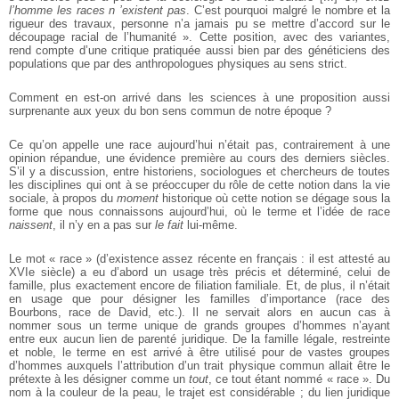
l’homme les races n ’existent pas
. C’est pourquoi malgré le nombre et la
rigueur des travaux, personne n’a jamais pu se mettre d’accord sur le
découpage racial de l’humanité ». Cette position, avec des variantes,
rend compte d’une critique pratiquée aussi bien par des généticiens des
populations que par des anthropologues physiques au sens strict.
Comment en est-on arrivé dans les sciences à une proposition aussi
surprenante aux yeux du bon sens commun de notre époque ?
Ce qu’on appelle une race aujourd’hui n’était pas, contrairement à une
opinion répandue, une évidence première au cours des derniers siècles.
S’il y a discussion, entre historiens, sociologues et chercheurs de toutes
les disciplines qui ont à se préoccuper du rôle de cette notion dans la vie
sociale, à propos du
moment
historique où cette notion se dégage sous la
forme que nous connaissons aujourd’hui, où le terme et l’idée de race
naissent
, il n’y en a pas sur
le fait
lui-même.
Le mot « race » (d’existence assez récente en français : il est attesté au
XVIe siècle) a eu d’abord un usage très précis et déterminé, celui de
famille, plus exactement encore de filiation familiale. Et, de plus, il n’était
en usage que pour désigner les familles d’importance (race des
Bourbons, race de David, etc.). Il ne servait alors en aucun cas à
nommer sous un terme unique de grands groupes d’hommes n’ayant
entre eux aucun lien de parenté juridique. De la famille légale, restreinte
et noble, le terme en est arrivé à être utilisé pour de vastes groupes
d’hommes auxquels l’attribution d’un trait physique commun allait être le
prétexte à les désigner comme un
tout
, ce tout étant nommé « race ». Du
nom à la couleur de la peau, le trajet est considérable ; du lien juridique