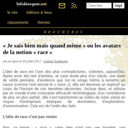
le site
éditions & lieux
classements
thèmes
BROCHURES
« Je sais bien mais quand même » ou les avatars
de la notion « race »
mis en ligne le 20 juillet 2017 -
Colette Guillaumin
L’idée de race est l’une des plus contradictoires, violentes, aujourd’hui.
Après avoir été tant d’années, et sans doute plus d’un siècle, une sorte
de vérité première, d’évidence que nul ne songe même à remettre en
cause (comme l’est encore le « sexe »), elle est devenue un explosif au
cours de l’histoire de ces dernières décennies. Incluse dans, et utilisée
par un monde d’une croissante efficacité technologique, d’un centralisme
de plus en plus parfait, elle s’est transformée au milieu de notre siècle
en
moyen
d’entreprises étatiques de domination, d’exploitation,
d’extermination.
Cela est de l’ordre des faits
.
L’idée de race n’est pas neutre
Non, ce terme : « race », cette idée n’est pas une banalité, une