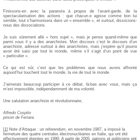
Finissons-en avec la paranoïa à propos de l’avant-garde, de la
spectacularisation des actions : que chacun.e agisse comme bon lui
semble, tout s’harmonisera dans un « ensemble », et surtout, dissocions-
nous des dissociations.
Je suis sûrement allé « hors sujet », mais je pense quand-même que
parmi vous il y a des anarchistes. Mon discours c’est le discours d’un
anarchiste, adressé surtout à des anarchistes, mais j’espère qu’il pourra
avoir été saisi par tout le monde, même s’il s’agit d’un point de vue
« particulier ».
Ce qui est sûr, c’est que les problèmes que nous avons affronté
aujourd’hui touchent tout le monde, la vie de tout le monde.
J’aimerais beaucoup participer à ce débat, là-bas avec vous, mais ça
m’est impossible, indépendamment de ma volonté.
Une salutation anarchiste et révolutionnaire,
Alfredo Cospito
prison de Ferrara
[
1
]
Note d’Attaque : un referendum, en novembre 1987, a imposé la
fermeture des quatre centrales électronucléaires en Italie, qui ont été
effectivement éteintes en 1990. A partir de 2005, patrons et politiciens ont