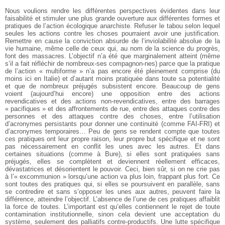
Nous voulions rendre les différentes perspectives évidentes dans leur
faisabilité et stimuler une plus grande ouverture aux différentes formes et
pratiques de l’action écologique anarchiste. Refuser le tabou selon lequel
seules les actions contre les choses pourraient avoir une justification.
Remettre en cause la conviction absurde de l’inviolabilité absolue de la
vie humaine, même celle de ceux qui, au nom de la science du progrès,
font des massacres. L’objectif n’a été que marginalement atteint (même
s’il a fait réfléchir de nombreux-ses compagnon-nes) parce que la pratique
de l’action « multiforme » n’a pas encore été pleinement comprise (du
moins ici en Italie) et d’autant moins pratiquée dans toute sa potentialité
et que de nombreux préjugés subsistent encore. Beaucoup de gens
voient (aujourd’hui encore) une opposition entre des actions
revendicatives et des actions non-revendicatives, entre des barrages
« pacifiques » et des affrontements de rue, entre des attaques contre des
personnes et des attaques contre des choses, entre l’utilisation
d’acronymes persistants pour donner une continuité (comme FAI-FRI) et
d’acronymes temporaires… Peu de gens se rendent compte que toutes
ces pratiques ont leur propre raison, leur propre but spécifique et ne sont
pas nécessairement en conflit les unes avec les autres. Et dans
certaines situations (comme à Bure), si elles sont pratiquées sans
préjugés, elles se complètent et deviennent réellement efficaces,
dévastatrices et désorientent le pouvoir. Ceci, bien sûr, si on ne crie pas
à l’« excommunion » lorsqu’une action va plus loin, frappant plus fort. Ce
sont toutes des pratiques qui, si elles se poursuivent en parallèle, sans
se contredire et sans s’opposer les unes aux autres, peuvent faire la
différence, atteindre l’objectif. L’absence de l’une de ces pratiques affaiblit
la force de toutes. L’important est qu’elles contiennent le rejet de toute
contamination institutionnelle, sinon cela devient une acceptation du
système, seulement des palliatifs contre-productifs. Une lutte spécifique