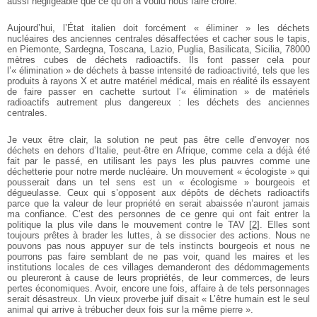
aussi négligeable que ce qu’on a voulu nous faire croire.
Aujourd’hui, l’État italien doit forcément « éliminer » les déchets
nucléaires des anciennes centrales désaffectées et cacher sous le tapis,
en Piemonte, Sardegna, Toscana, Lazio, Puglia, Basilicata, Sicilia, 78000
mètres cubes de déchets radioactifs. Ils font passer cela pour
l’« élimination » de déchets à basse intensité de radioactivité, tels que les
produits à rayons X et autre matériel médical, mais en réalité ils essayent
de faire passer en cachette surtout l’« élimination » de matériels
radioactifs autrement plus dangereux : les déchets des anciennes
centrales.
Je veux être clair, la solution ne peut pas être celle d’envoyer nos
déchets en dehors d’Italie, peut-être en Afrique, comme cela a déjà été
fait par le passé, en utilisant les pays les plus pauvres comme une
déchetterie pour notre merde nucléaire. Un mouvement « écologiste » qui
pousserait dans un tel sens est un « écologisme » bourgeois et
dégueulasse. Ceux qui s’opposent aux dépôts de déchets radioactifs
parce que la valeur de leur propriété en serait abaissée n’auront jamais
ma confiance. C’est des personnes de ce genre qui ont fait entrer la
politique la plus vile dans le mouvement contre le TAV
[
2
]
. Elles sont
toujours prêtes à brader les luttes, à se dissocier des actions. Nous ne
pouvons pas nous appuyer sur de tels instincts bourgeois et nous ne
pourrons pas faire semblant de ne pas voir, quand les maires et les
institutions locales de ces villages demanderont des dédommagements
ou pleureront à cause de leurs propriétés, de leur commerces, de leurs
pertes économiques. Avoir, encore une fois, affaire à de tels personnages
serait désastreux. Un vieux proverbe juif disait « L’être humain est le seul
animal qui arrive à trébucher deux fois sur la même pierre ».