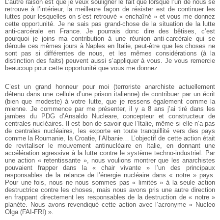
L’autre raison est que je veux souligner le fait que lorsque l’un de nous se
retrouve à l’intérieur, la meilleure façon de résister est de continuer les
luttes pour lesquelles on s’est retrouvé « enchaîné » et vous me donnez
cette opportunité. Je ne sais pas grand-chose de la situation de la lutte
anti-carcérale en France. Je pourrais donc dire des bêtises, c’est
pourquoi je joins ma contribution à une réunion anti-carcérale qui se
déroule ces mêmes jours à Naples en Italie, peut-être que les choses ne
sont pas si différentes de nous, et les mêmes considérations (à la
distinction des faits) peuvent aussi s’appliquer à vous. Je vous remercie
beaucoup pour cette opportunité que vous me donnez.
C’est un grand honneur pour moi (terroriste anarchiste actuellement
détenu dans une cellule d’une prison italienne) de contribuer par un écrit
(bien que modeste) à votre lutte, que je ressens également comme la
mienne. Je commence par me présenter, il y a 8 ans j’ai tiré dans les
jambes du PDG d’Ansaldo Nucleare, concepteur et constructeur de
centrales nucléaires. Il est bon de savoir que l’Italie, même si elle n’a pas
de centrales nucléaires, les exporte en toute tranquillité vers des pays
comme la Roumanie, la Croatie, l’Albanie… L’objectif de cette action était
de revitaliser le mouvement antinucléaire en Italie, en donnant une
accélération agressive à la lutte contre le système techno-industriel. Par
une action « retentissante », nous voulions montrer que les anarchistes
pouvaient frapper dans la « chair vivante » l’un des principaux
responsables de la relance de l’énergie nucléaire dans « notre » pays.
Pour une fois, nous ne nous sommes pas « limités » à la seule action
destructrice contre les choses, mais nous avons pris une autre direction
en frappant directement les responsables de la destruction de « notre »
planète. Nous avons revendiqué cette action avec l’acronyme « Nucleo
Olga (FAI-FRI) ».