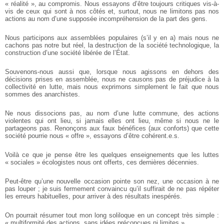
« réalité », au compromis. Nous essayons d’être toujours critiques vis-à-
vis de ceux qui sont à nos côtés et, surtout, nous ne limitons pas nos
actions au nom d’une supposée incompréhension de la part des gens.
Nous participons aux assemblées populaires (s’il y en a) mais nous ne
cachons pas notre but réel, la destruction de la société technologique, la
construction d’une société libérée de l’État.
Souvenons-nous aussi que, lorsque nous agissons en dehors des
décisions prises en assemblée, nous ne causons pas de préjudice à la
collectivité en lutte, mais nous exprimons simplement le fait que nous
sommes des anarchistes.
Ne nous dissocions pas, au nom d’une lutte commune, des actions
violentes qui ont lieu, si jamais elles ont lieu, même si nous ne le
partageons pas. Renonçons aux faux bénéfices (aux conforts) que cette
société pourrie nous « offre », essayons d’être cohérent.e.s.
Voilà ce que je pense être les quelques enseignements que les luttes
« sociales » écologistes nous ont offerts, ces dernières décennies.
Peut-être qu’une nouvelle occasion pointe son nez, une occasion à ne
pas louper ; je suis fermement convaincu qu’il suffirait de ne pas répéter
les erreurs habituelles, pour arriver à des résultats inespérés.
On pourrait résumer tout mon long soliloque en un concept très simple :
« multiformité des actions, sans idées préconçues ni limites ».