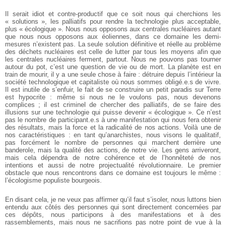
Il serait idiot et contre-productif que ce soit nous qui cherchions les
« solutions », les palliatifs pour rendre la technologie plus acceptable,
plus « écologique ». Nous nous opposons aux centrales nucléaires autant
que nous nous opposons aux éoliennes, dans ce domaine les demi-
mesures n’existent pas. La seule solution définitive et réelle au problème
des déchets nucléaires est celle de lutter par tous les moyens afin que
les centrales nucléaires ferment, partout. Nous ne pouvons pas tourner
autour du pot, c’est une question de vie ou de mort. La planète est en
train de mourir, il y a une seule chose à faire : détruire depuis l’intérieur la
société technologique et capitaliste où nous sommes obligé.e.s de vivre.
Il est inutile de s’enfuir, le fait de se construire un petit paradis sur Terre
est hypocrite : même si nous ne le voulons pas, nous devenons
complices ; il est criminel de chercher des palliatifs, de se faire des
illusions sur une technologie qui puisse devenir « écologique ». Ce n’est
pas le nombre de participant.e.s à une manifestation qui nous fera obtenir
des résultats, mais la force et la radicalité de nos actions. Voilà une de
nos caractéristiques : en tant qu’anarchistes, nous visons le qualitatif,
pas forcément le nombre de personnes qui marchent derrière une
banderole, mais la qualité des actions, de notre vie. Les gens arriveront,
mais cela dépendra de notre cohérence et de l’honnêteté de nos
intentions et aussi de notre projectualité révolutionnaire. Le premier
obstacle que nous rencontrons dans ce domaine est toujours le même :
l’écologisme populiste bourgeois.
En disant cela, je ne veux pas affirmer qu’il faut s’isoler, nous luttons bien
entendu aux côtés des personnes qui sont directement concernées par
ces dépôts, nous participons à des manifestations et à des
rassemblements, mais nous ne sacrifions pas notre point de vue à la