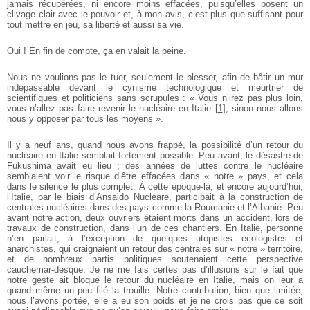
jamais récupérées, ni encore moins effacées, puisqu’elles posent un
clivage clair avec le pouvoir et, à mon avis, c’est plus que suffisant pour
tout mettre en jeu, sa liberté et aussi sa vie.
Oui ! En fin de compte, ça en valait la peine.
Nous ne voulions pas le tuer, seulement le blesser, afin de bâtir un mur
indépassable devant le cynisme technologique et meurtrier de
scientifiques et politiciens sans scrupules : « Vous n’irez pas plus loin,
vous n’allez pas faire revenir le nucléaire en Italie
[
1
]
, sinon nous allons
nous y opposer par tous les moyens ».
Il y a neuf ans, quand nous avons frappé, la possibilité d’un retour du
nucléaire en Italie semblait fortement possible. Peu avant, le désastre de
Fukushima avait eu lieu ; des années de luttes contre le nucléaire
semblaient voir le risque d’être effacées dans « notre » pays, et cela
dans le silence le plus complet. À cette époque-là, et encore aujourd’hui,
l’Italie, par le biais d’Ansaldo Nucleare, participait à la construction de
centrales nucléaires dans des pays comme la Roumanie et l’Albanie. Peu
avant notre action, deux ouvriers étaient morts dans un accident, lors de
travaux de construction, dans l’un de ces chantiers. En Italie, personne
n’en parlait, à l’exception de quelques utopistes écologistes et
anarchistes, qui craignaient un retour des centrales sur « notre » territoire,
et de nombreux partis politiques soutenaient cette perspective
cauchemar-desque. Je ne me fais certes pas d’illusions sur le fait que
notre geste ait bloqué le retour du nucléaire en Italie, mais on leur a
quand même un peu filé la trouille. Notre contribution, bien que limitée,
nous l’avons portée, elle a eu son poids et je ne crois pas que ce soit