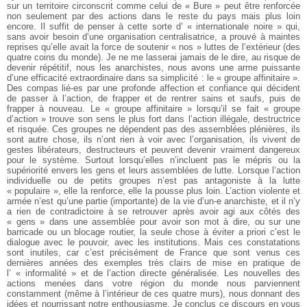
sur un territoire circonscrit comme celui de « Bure » peut être renforcée
non seulement par des actions dans le reste du pays mais plus loin
encore. Il suffit de penser à cette sorte d’ « internationale noire » qui,
sans avoir besoin d’une organisation centralisatrice, a prouvé à maintes
reprises qu’elle avait la force de soutenir « nos » luttes de l’extérieur (des
quatre coins du monde). Je ne me lasserai jamais de le dire, au risque de
devenir répétitif, nous les anarchistes, nous avons une arme puissante
d’une efficacité extraordinaire dans sa simplicité : le « groupe affinitaire ».
Des compas lié-es par une profonde affection et confiance qui décident
de passer à l’action, de frapper et de rentrer sains et saufs, puis de
frapper à nouveau. Le « groupe affinitaire » lorsqu’il se fait « groupe
d’action » trouve son sens le plus fort dans l’action illégale, destructrice
et risquée. Ces groupes ne dépendent pas des assemblées plénières, ils
sont autre chose, ils n’ont rien à voir avec l’organisation, ils vivent de
gestes libérateurs, destructeurs et peuvent devenir vraiment dangereux
pour le système. Surtout lorsqu’elles n’incluent pas le mépris ou la
supériorité envers les gens et leurs assemblées de lutte. Lorsque l’action
individuelle ou de petits groupes n’est pas antagoniste à la lutte
« populaire », elle la renforce, elle la pousse plus loin. L’action violente et
armée n’est qu’une partie (importante) de la vie d’un-e anarchiste, et il n’y
a rien de contradictoire à se retrouver après avoir agi aux côtés des
« gens » dans une assemblée pour avoir son mot à dire, ou sur une
barricade ou un blocage routier, la seule chose à éviter a priori c’est le
dialogue avec le pouvoir, avec les institutions. Mais ces constatations
sont inutiles, car c’est précisément de France que sont venus ces
dernières années des exemples très clairs de mise en pratique de
l’ « informalité » et de l’action directe généralisée. Les nouvelles des
actions menées dans votre région du monde nous parviennent
constamment (même à l’intérieur de ces quatre murs), nous donnant des
idées et nourrissant notre enthousiasme. Je conclus ce discours en vous