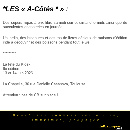
*LES « A-Côtés * » :
Des supers repas à prix libre samedi soir et dimanche midi, ainsi que
de
succulentes grignoteries en journée.
Un jardin, des brochures et des tas de livres géniaux de maisons
d’édition
indé à découvrir et des boissons pendant tout le we.
*********
La fête du Kiosk
6e édition
13 et 14 juin 2026
La Chapelle, 36 rue Danielle Casanova, Toulouse
Attention : pas de CB sur place !
Brochures subversives à lire,
imprimer, propager