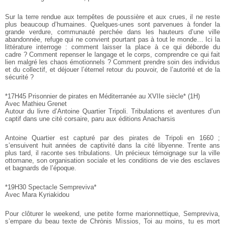
Sur la terre rendue aux tempêtes de poussière et aux crues, il ne
reste
plus beaucoup d’humaines. Quelques-unes sont parvenues à fonder
la
grande verdure, communauté perchée dans les hauteurs d’une ville
abandonnée, refuge qui ne convient pourtant pas à tout le monde… Ici
la
littérature interroge : comment laisser la place à ce qui déborde
du
cadre ? Comment repenser le langage et le corps, comprendre ce qui
fait
lien malgré les chaos émotionnels ? Comment prendre soin des
individus
et du collectif, et déjouer l’éternel retour du pouvoir, de
l’autorité et de la
sécurité ?
*17H45 Prisonnier de pirates en Méditerranée au XVIIe siècle* (1H)
Avec Mathieu Grenet
Autour du livre d’Antoine Quartier Tripoli. Tribulations et aventures
d’un
captif dans une cité corsaire, paru aux éditions Anacharsis
Antoine Quartier est capturé par des pirates de Tripoli en 1660 ;
s’ensuivent huit années de captivité dans la cité libyenne. Trente
ans
plus tard, il raconte ses tribulations. Un précieux témoignage sur
la ville
ottomane, son organisation sociale et les conditions de vie des
esclaves
et bagnards de l’époque.
*19H30 Spectacle Sempreviva*
Avec Mara Kyriakidou
Pour clôturer le weekend, une petite forme marionnettique, Sempreviva,
s’empare du beau texte de Chrònis Mìssios, Toi au moins, tu es mort