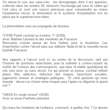
On donne la voix aux sans-voix : les témoignages dont il est question,
collectés dans les années 30, retracent l’esclavage par ceux et celles
qui
l’ont vécu et sont une source précieuse pour comprendre au mieux
l’expérience vécue, la domination et le système d’exploitation mis en
place par le suprémacisme blanc.
La présentation sera accompagnée de lectures.
*17H30 Plutôt cocktail ou molotov ?* (1H30)
Avec Mathieu Léonard et des membres de Fracasse
Rencontre croisée autour du livre Sobres pour la révolution. Les
Anarchistes contre l’alcool paru aux éditions Nada et de la nouvelle
revue
hybride Fracasse
Nos rapports à l’alcool sont ici au centre de la discussion, tant par
l’histoire de positions anarchistes pour la sobriété à contre-courant
du
mythe de l’ivresse des communard·es, que dans la réalité
quotidienne de
nos vies avec ou sans alcool. Ce qui promet un joyeux
cocktail mêlant
plaisir, fête, addiction, réduction des risques,
injonctions sociales,
jugements moraux et stratégies politiques… Et
cette question qui nous
taraude : devra-t-on choisir entre trinquer pour
l’apéro ou déguster le grand
soir ?
*19H15 En mode mineur* (1H30)
Avec la revue Panthère première
Qui trace les frontières de l’enfance, comment, à quelles fins ? Ce
dernier