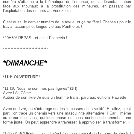
numéro s’attache à la thématique de l’enfance, de la
désenfantisation
face aux tribunaux à la prostitution des mineures, en
passant par
l’exploitation des enfants au Venezuela.
C’est aussi le dernier numéro de la revue, et ça se fête ! Chapeau
pour le
travail accompli et longue vie aux Panthères !
*20H30* REPAS : et c’est Focaccia !
******************************
*DIMANCHE*
*11H* OUVERTURE !
*11H30 Nous ne sommes pas figé·es* (1H)
Avec Léo Côme
Autour de son livre Je suis un homme trans, paru aux éditions Paulette
Avec ce livre, on s’interroge sur les impasses de la virilité. Et allez, c’est
parti, on trace un chemin vers une masculinité alternative
! Car « même
au cœur du chaos, quelque chose en nous continue de
chercher une
forme juste. On peut apprendre à traverser, à
apprivoiser, à transformer. »
*12H00* BOUFFE : ce midi c’est le menu spécial de la team du Kiosk !