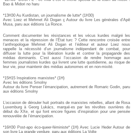
Bao &
Midori no haru
*13H30 Au Kurdistan, un journalisme de lutte* (1H30)
Avec Loez et Mehmet Ali Dogan
ç Autour du livre Les générales d’Apê
Musa, paru aux éditions La
Ronce.
Comment documenter les résistances et les vécus kurdes malgré les
menaces et la répression de l’État turc ? Cette rencontre croisée
entre
l’anthropologue Mehmet Ali Dogan et l’éditeur et auteur Loez nous
rappelle la nécessité d’un journalisme indépendant de combat, pour
diffuser la lutte pour la libération kurde et contrer la propagande des
médias dominants. C’est aussi l’occasion de rendre hommage aux
femmes
journalistes kurdes qui livrent une lutte quotidienne, au risque de
leur
vie, pour maintenir des médias autonomes et en non-mixité.
*15H15 Inspirations marxistes* (1H)
Avec les éditions Smolny
Autour du livre Penser l’émancipation, autrement de Romaric Godin, paru
aux éditions Smolny
L’occasion de dérouler huit portraits de marxistes rebelles, allant de
Rosa
Luxemburg à Georg Lukács, marqué·es par les révoltes
ouvrières du
début du XXe, et qui font encore figures d’inspiration
pour une pensée
renouvelée de l’émancipation.
*16H30 Post-apo éco-queer-féministe* (1H)
Avec Lucie Heder
Autour de
son livre La grande verdure, paru aux éditions La Volte