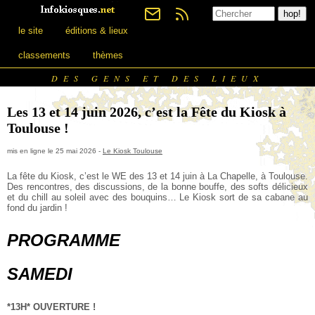
le site
éditions & lieux
classements
thèmes
DES GENS ET DES LIEUX
Les 13 et 14 juin 2026, c’est la Fête du Kiosk à
Toulouse !
mis en ligne le 25 mai 2026 -
Le Kiosk Toulouse
La fête du Kiosk, c’est le WE des 13 et 14 juin à La Chapelle, à Toulouse.
Des rencontres, des discussions, de la bonne bouffe, des softs délicieux
et du chill au soleil avec des bouquins… Le Kiosk sort de sa cabane au
fond du jardin !
PROGRAMME
SAMEDI
*13H* OUVERTURE !