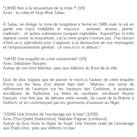
*13H30 Non à la réouverture de la mine !* (1H)
Avec : le collectif Stop Mine Salau
À Salau, en Ariège, la mine de tungstène a fermé en 1986 mais le sol
en
garde une trace indélébile et massive : amiante, arsenic, plomb,
cadmium… et autres substances toxiques ingérables. Aujourd’hui, la
lutte
reprend contre la réouverture, car la mine propre n’existe pas.
Pas besoin
d’être un·e spécialiste pour s’opposer à la destruction
de nos montagnes
et l’empoisonnement général : ce sera ni ici ni
ailleurs !
*14H30 Une enquête en zone contaminée* (1H)
Avec Sébastien Navarro
Autour de son livre Malvési, paru aux éditions du Bout de la ville.
Quoi de plus logique que de passer le micro à l’auteur de cette
enquête
fictive sur les lieux d’un drame bien réel : Malvési, une
usine de
raffinement de l’uranium sur les hauteurs des Corbières, à
quelques
encablures de Narbonne. La filière du nucléaire, soi-disant
fleuron
français, n’en finit pas de détruire notre monde, du canal de
la Robine à
Golfech, et en commençant par les gisements d’uranium au
Niger.
*15H45 Une histoire de l’esclavage par le bas* (1H30)
Avec Elsa Quéré (traductrice), Nathalie Pagnac (conteuse)
Autour du livre Sous le règne du fouet. Une histoire orale de
l’esclavage
aux États-Unis, paru aux éditions Ici-bas