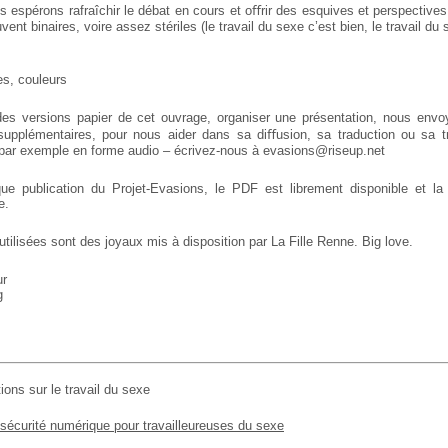
s espérons rafraîchir le débat en cours et oﬀrir des esquives et perspective
vent binaires, voire assez stériles (le travail du sexe c’est bien, le travail d
s, couleurs
s versions papier de cet ouvrage, organiser une présentation, nous envo
upplémentaires, pour nous aider dans sa diﬀusion, sa traduction ou sa t
 par exemple en forme audio – écrivez-nous à evasions@riseup.net
 publication du Projet-Evasions, le PDF est librement disponible et la 
e.
tilisées sont des joyaux mis à disposition par La Fille Renne. Big love.
ur
g
ions sur le travail du sexe
sécurité numérique pour travailleureuses du sexe