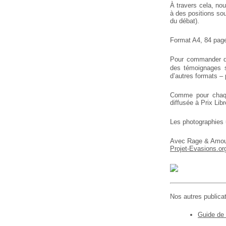
À travers cela, nou
à des positions sou
du débat).
Format A4, 84 page
Pour commander de
des témoignages s
d’autres formats –
Comme pour chaque
diffusée à Prix Libr
Les photographies u
Avec Rage & Amo
Projet-Evasions.or
Nos autres publicat
Guide de 