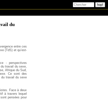
avail du
onvergence entre ces
xe (TdS) et qu’est-
nce - perspectives
 du travail du sexe,
se, Afrique du Sud,
 sexe. Ce sont des
 du travail du sexe
histes. Face à deux
if à travers lequel
i sont pensées pour