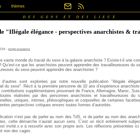
s
thèmes
DES GENS ET DES LIEUX
e "Illégale élégance - perspectives anarchistes & tr
 2026 -
projet-evasions
 le vaste monde du travail du sexe à la galaxie anarchiste ? Existe-t-il une c
 Qu’est-ce que les anarchistes peuvent apprendre des travailleureuses du se
leureuses du sexe peuvent apprendre des anarchistes ?
d’autres sont explorées par notre nouvelle publication "illégale éléga
ail du sexe". Récit à la première personne de 10 ans d’expérience anarchiste
ontributions supplémentaires provenant de France, Allemagne, Maroc, Suis
 toutes réalisées par des personnes anarchistes et travailleureuses du
nelles, uniques, intimes, philosophiques et corporelles de certaines facettes
entes perspectives critiques envers toutes formes d’autorités.
blication n’est pas de parler au nom des TdS, ni de parler au nom des anarc
s, cette démarche n’aurait aucun sens. C’est un récit entièrement subject
est invité.x.e à ressortir avec son propre avis. Les réﬂexions présentées ic
 et non des cages.