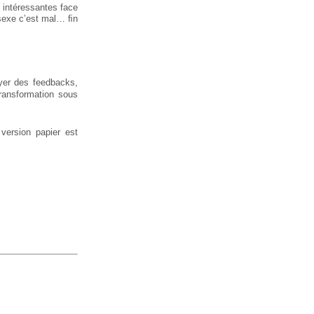
s intéressantes face
u sexe c’est mal… ﬁn
yer des feedbacks,
ransformation sous
version papier est