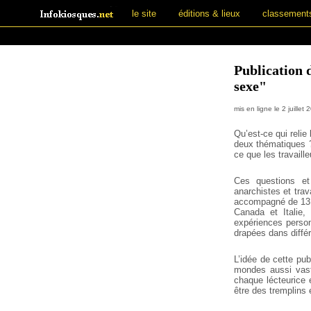
le site
éditions & lieux
classement
Publication d
sexe"
mis en ligne le 2 juillet
Qu’est-ce qui relie
deux thématiques ?
ce que les travail
Ces questions et 
anarchistes et trav
accompagné de 13 c
Canada et Italie,
expériences person
drapées dans différ
L’idée de cette pu
mondes aussi vaste
chaque lécteurice 
être des tremplins