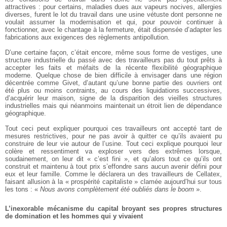
attractives : pour certains, maladies dues aux vapeurs nocives, allergies
diverses, furent le lot du travail dans une usine vétuste dont personne ne
voulait assumer la modernisation et qui, pour pouvoir continuer à
fonctionner, avec le chantage à la fermeture, était dispensée d’adapter les
fabrications aux exigences des règlements antipollution.
D’une certaine façon, c’était encore, même sous forme de vestiges, une
structure industrielle du passé avec des travailleurs pas du tout prêts à
accepter les faits et méfaits de la récente flexibilité géographique
moderne. Quelque chose de bien difficile à envisager dans une région
décentrée comme Givet, d’autant qu’une bonne partie des ouvriers ont
été plus ou moins contraints, au cours des liquidations successives,
d’acquérir leur maison, signe de la disparition des vieilles structures
industrielles mais qui néanmoins maintenait un étroit lien de dépendance
géographique.
Tout ceci peut expliquer pourquoi ces travailleurs ont accepté tant de
mesures restrictives, pour ne pas avoir à quitter ce qu’ils avaient pu
construire de leur vie autour de l’usine. Tout ceci explique pourquoi leur
colère et ressentiment va exploser vers des extrêmes lorsque,
soudainement, on leur dit « c’est fini », et qu’alors tout ce qu’ils ont
construit et maintenu à tout prix s’effondre sans aucun avenir défini pour
eux et leur famille. Comme le déclarera un des travailleurs de Cellatex,
faisant allusion à la « prospérité capitaliste » clamée aujourd’hui sur tous
les tons : «
Nous avons complètement été oubliés dans le boom
».
L’inexorable mécanisme du capital broyant ses propres structures
de domination et les hommes qui y vivaient