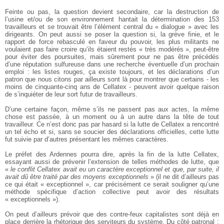
Feinte ou pas, la question devient secondaire, car la destruction de
l’usine et/ou de son environnement hantait la détermination des 153
travailleurs et se trouvait être l’élément central du « dialogue » avec les
dirigeants. On peut aussi se poser la question si, la grève finie, et le
rapport de force rebasculé en faveur du pouvoir, les plus militants ne
voulaient pas faire croire qu’ils étaient restés « très modérés », peut-être
pour éviter des poursuites, mais sûrement pour ne pas être précédés
d’une réputation sulfureuse dans une recherche éventuelle d’un prochain
emploi : les listes rouges, ça existe toujours, et les déclarations d’un
patron que nous citons par ailleurs sont là pour montrer que certains - les
moins de cinquante-cinq ans de Cellatex - peuvent avoir quelque raison
de s’inquiéter de leur sort futur de travailleurs.
D’une certaine façon, même s’ils ne passent pas aux actes, la même
chose est passée, à un moment ou à un autre dans la tête de tout
travailleur. Ce n’est donc pas par hasard si la lutte de Cellatex a rencontré
un tel écho et si, sans se soucier des déclarations officielles, cette lutte
fut suivie par d’autres présentant les mêmes caractères.
Le préfet des Ardennes pourra dire, après la fin de la lutte Cellatex,
essayant aussi de prévenir l’extension de telles méthodes de lutte, que
«
le conflit Cellatex avait eu un caractère exceptionnel et que, par suite, il
avait dû être traité par des moyens exceptionnels
» (il ne dit d’ailleurs pas
ce qui était « exceptionnel », car précisément ce serait souligner qu’une
méthode spécifique d’action collective peut avoir des résultats
« exceptionnels »).
On peut d’ailleurs prévoir que des contre-feux capitalistes sont déjà en
place derrière la rhétorique des serviteurs du système. Du côté patronal :