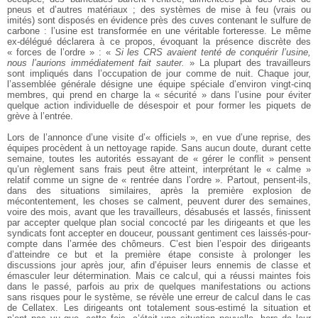
pneus et d’autres matériaux ; des systèmes de mise à feu (vrais ou
imités) sont disposés en évidence près des cuves contenant le sulfure de
carbone : l’usine est transformée en une véritable forteresse. Le même
ex-délégué déclarera à ce propos, évoquant la présence discrète des
« forces de l’ordre » : «
Si les CRS avaient tenté de conquérir l’usine,
nous l’aurions immédiatement fait sauter.
» La plupart des travailleurs
sont impliqués dans l’occupation de jour comme de nuit. Chaque jour,
l’assemblée générale désigne une équipe spéciale d’environ vingt-cinq
membres, qui prend en charge la « sécurité » dans l’usine pour éviter
quelque action individuelle de désespoir et pour former les piquets de
grève à l’entrée.
Lors de l’annonce d’une visite d’« officiels », en vue d’une reprise, des
équipes procèdent à un nettoyage rapide. Sans aucun doute, durant cette
semaine, toutes les autorités essayant de « gérer le conflit » pensent
qu’un règlement sans frais peut être atteint, interprétant le « calme »
relatif comme un signe de « rentrée dans l’ordre ». Partout, pensent-ils,
dans des situations similaires, après la première explosion de
mécontentement, les choses se calment, peuvent durer des semaines,
voire des mois, avant que les travailleurs, désabusés et lassés, finissent
par accepter quelque plan social concocté par les dirigeants et que les
syndicats font accepter en douceur, poussant gentiment ces laissés-pour-
compte dans l’armée des chômeurs. C’est bien l’espoir des dirigeants
d’atteindre ce but et la première étape consiste à prolonger les
discussions jour après jour, afin d’épuiser leurs ennemis de classe et
émasculer leur détermination. Mais ce calcul, qui a réussi maintes fois
dans le passé, parfois au prix de quelques manifestations ou actions
sans risques pour le système, se révèle une erreur de calcul dans le cas
de Cellatex. Les dirigeants ont totalement sous-estimé la situation et