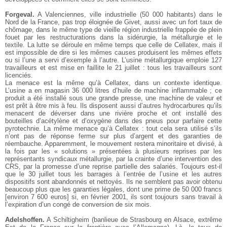
Forgeval.
A Valenciennes, ville industrielle (50 000 habitants) dans le
Nord de la France, pas trop éloignée de Givet, aussi avec un fort taux de
chômage, dans le même type de vieille région industrielle frappée de plein
fouet par les restructurations dans la sidérurgie, la métallurgie et le
textile. La lutte se déroule en même temps que celle de Cellatex, mais il
est impossible de dire si les mêmes causes produisent les mêmes effets
ou si l’une a servi d’exemple à l’autre. L’usine métallurgique emploie 127
travailleurs et est mise en faillite le 21 juillet : tous les travailleurs sont
licenciés.
La menace est la même qu’à Cellatex, dans un contexte identique.
L’usine a en magasin 36 000 litres d’huile de machine inflammable ; ce
produit a été installé sous une grande presse, une machine de valeur et
est prêt à être mis à feu. Ils disposent aussi d’autres hydrocarbures qu’ils
menacent de déverser dans une rivière proche et ont installé des
bouteilles d’acétylène et d’oxygène dans des pneus pour parfaire cette
pyrotechnie. La même menace qu’à Cellatex : tout cela sera utilisé s’ils
n’ont pas de réponse ferme sur plus d’argent et des garanties de
réembauche. Apparemment, le mouvement restera minoritaire et divisé, à
la fois par les « solutions » présentées à plusieurs reprises par les
représentants syndicaux métallurgie, par la crainte d’une intervention des
CRS, par la promesse d’une reprise partielle des salariés. Toujours est-il
que le 30 juillet tous les barrages à l’entrée de l’usine et les autres
dispositifs sont abandonnés et nettoyés. Ils ne semblent pas avoir obtenu
beaucoup plus que les garanties légales, dont une prime de 50 000 francs
[environ 7 600 euros] si, en février 2001, ils sont toujours sans travail à
l’expiration d’un congé de conversion de six mois.
Adelshoffen.
A Schiltigheim (banlieue de Strasbourg en Alsace, extrême