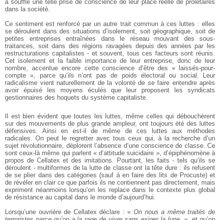
a soufflé une telle prise de conscience de leur place réelle de prolétaires
dans la société.
Ce sentiment est renforcé par un autre trait commun à ces luttes : elles
se déroulent dans des situations d’isolement, soit géographique, soit de
petites entreprises entraînées dans le réseau mouvant des sous-
traitances, soit dans des régions ravagées depuis des années par les
restructurations capitalistes - et souvent, tous ces facteurs sont réunis.
Cet isolement et la faible importance de leur entreprise, donc de leur
nombre, accentue encore cette conscience d’être des « laissés-pour-
compte », parce qu’ils n’ont pas de poids électoral ou social. Leur
radicalisme vient naturellement de la volonté de se faire entendre après
avoir épuisé les moyens éculés que leur proposent les syndicats
gestionnaires des hoquets du système capitaliste.
Il est bien évident que toutes les luttes, même celles qui débouchèrent
sur des mouvements de plus grande ampleur, ont toujours été des luttes
défensives. Ainsi en est-il de même de ces luttes aux méthodes
radicales. On peut le regretter avec tous ceux qui, à la recherche d’un
sujet révolutionnaire, déplorent l’absence d’une conscience de classe. Ce
sont ceux-là même qui parlent « d’attitude suicidaire », d’épiphénomène à
propos de Cellatex et des imitations. Pourtant, les faits - tels qu’ils se
déroulent - multiformes de la lutte de classe ont la tête dure : ils refusent
de se plier dans des catégories (sauf à en faire des lits de Procuste) et
de révéler en clair ce que parfois ils ne contiennent pas directement, mais
expriment néanmoins lorsqu’on les replace dans le contexte plus global
de résistance au capital dans le monde d’aujourd’hui.
Lorsqu’une ouvrière de Cellatex déclare : «
On nous a même traités de
terroristes parce qu’on a la rage de vivre sans exiger la lune
», et qu’on