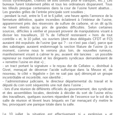
tissus synthétiques, chariots de bois utilisés pour le transport, etc.). Les
bureaux furent totalement pillés et tous les ordinateurs disparurent. Tous
les tilleuls presque centenaires dans la cour de l’usine furent abattus...
Les grandes grilles de l’entrée principale sont soudées ;
- pendant la nuit, entre le 5 et le 6 juillet, une heure après l’annonce de la
fermeture définitive, quatre incendies éclatèrent à l’intérieur de l’usine,
apparemment près des réservoirs de sulfure de carbone, et on dit qu’ils
ne furent éteints qu’au prix de grandes difficultés. Selon certaines
sources, difficiles à vérifier et pouvant provenir de manipulations visant à
diviser les travailleurs, 10 % de l’effectif resteraient « hors de tout
contrôle » et, le 10 juillet, six ouvriers (dont deux délégués CFDT et FO)
auraient été expulsés de l’usine (par qui ? - ce n’est pas clair), parce que
des sabotages auraient endommagé la section filature de l’usine (à ce
moment, comme nous le verrons plus loin, de nouvelles rumeurs,
manifestement visant à calmer le jeu, avaient été lancées : un possible
repreneur se manifesterait et les dirigeants syndicaux demanderaient de
« remettre l’usine en état ») ;
- un tract portant la signature « le noyau dur de Cellatex », distribué à
Givet, menaçait de déverser l’acide sulfurique dans la Meuse et, de
nouveau, le côté « légaliste » (on ne sait pas qui) dénonçait un groupe
incontrôlable et incontrôlé, non identifié ;
- l’administrateur judiciaire, le directeur départemental du travail et le
député du coin sont séquestrés une nuit dans l’usine ;
- lors d’une réunion de différents officiels du gouvernement, des syndicats
et des assemblées locales, destinée à décider du sort de l’usine et/ou
des travailleurs, quelques ouvriers répandent de l’essence sur le sol de la
salle de réunion et lèvent leurs briquets en l’air menaçant d’y mettre le
feu, provoquant une panique totale dans la salle.
Le 10 juillet, la situation est effectivement si « explosive » et