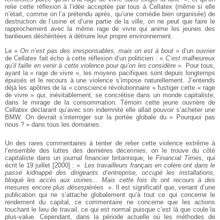
relie cette réflexion à l’idée acceptée par tous à Cellatex (même si elle
n’était, comme on l’a prétendu après, qu’une comédie bien organisée) de
destruction de l’usine et d’une partie de la ville, on ne peut que faire le
rapprochement avec la même rage de vivre qui anime les jeunes des
banlieues déshéritées à détruire leur propre environnement.
Le «
On n’est pas des irresponsables, mais on est à bout
» d’un ouvrier
de Cellatex fait écho à cette réflexion d’un politicien : «
C’est malheureux
qu’il faille en venir à cette violence pour qu’on les considère
». Pour tous,
ayant la « rage de vivre », les moyens pacifiques sont depuis longtemps
épuisés et le recours à une violence s’impose naturellement. J’entends
déjà les apôtres de la « conscience révolutionnaire » fustiger cette « rage
de vivre » qui, inévitablement, se concrétise dans un monde capitaliste,
dans le mirage de la consommation. Témoin cette jeune ouvrière de
Cellatex déclarant qu’avec son indemnité elle allait pouvoir s’acheter une
BMW. On devrait s’interroger sur la portée globale du « Pourquoi pas
nous ? » dans tous les domaines.
Un des rares commentaires à tenter de relier cette violence extrême à
l’ensemble des luttes des dernières décennies, on le trouve du côté
capitaliste dans un journal financier britannique, le
Financial Times
, qui
écrit le 19 juillet [2000] : «
Les travailleurs français en colère ont dans le
passé kidnappé des dirigeants d’entreprise, occupé les installations,
bloqué les accès aux usines... Mais cette fois ils ont recours à des
mesures encore plus désespérées
». Il est significatif que, venant d’une
publication qui ne s’attache globalement qu’à tout ce qui concerne le
rendement du capital, ce commentaire ne concerne que les actions
touchant le lieu de travail, ce qui est normal puisque c’est là que coule la
plus-value. Cependant, dans la période actuelle où les méthodes de