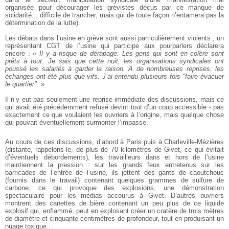
organisée pour décourager les grévistes déçus par ce manque de
solidarité... difficile de trancher, mais qui de toute façon n’entamera pas la
détermination de la lutte).
Les débats dans l’usine en grève sont aussi particulièrement violents ; un
représentant CGT de l’usine qui participe aux pourparlers déclarera
encore : «
Il y a risque de dérapage. Les gens qui sont en colère sont
prêts à tout. Je sais que cette nuit, les organisations syndicales ont
poussé les salariés à garder la raison. A de nombreuses reprises, les
échanges ont été plus que vifs. J’ai entendu plusieurs fois "faire évacuer
le quartier".
»
Il n’y eut pas seulement une reprise immédiate des discussions, mais ce
qui avait été précédemment refusé devint tout d’un coup accessible - pas
exactement ce que voulaient les ouvriers à l’origine, mais quelque chose
qui pouvait éventuellement surmonter l’impasse.
Au cours de ces discussions, d’abord à Paris puis à Charleville-Mézières
(distante, rappelons-le, de plus de 70 kilomètres de Givet, ce qui évitait
d’éventuels débordements), les travailleurs dans et hors de l’usine
maintiennent la pression : sur les grands feux entretenus sur les
barricades de l’entrée de l’usine, ils jettent des gants de caoutchouc
(fournis dans le travail) contenant quelques grammes de sulfure de
carbone, ce qui provoque des explosions, une démonstration
spectaculaire pour les médias accourus à Givet. D’autres ouvriers
montrent des canettes de bière contenant un peu plus de ce liquide
explosif qui, enflammé, peut en explosant créer un cratère de trois mètres
de diamètre et cinquante centimètres de profondeur, tout en produisant un
nuage toxique…