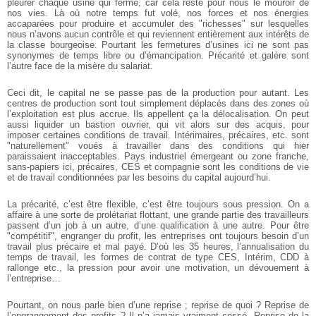
pleurer chaque usine qui ferme, car cela reste pour nous le mouroir de
nos vies. Là où notre temps fut volé, nos forces et nos énergies
accaparées pour produire et accumuler des "richesses" sur lesquelles
nous n’avons aucun contrôle et qui reviennent entièrement aux intérêts de
la classe bourgeoise. Pourtant les fermetures d’usines ici ne sont pas
synonymes de temps libre ou d’émancipation. Précarité et galère sont
l’autre face de la misère du salariat.
Ceci dit, le capital ne se passe pas de la production pour autant. Les
centres de production sont tout simplement déplacés dans des zones où
l’exploitation est plus accrue. Ils appellent ça la délocalisation. On peut
aussi liquider un bastion ouvrier, qui vit alors sur des acquis, pour
imposer certaines conditions de travail. Intérimaires, précaires, etc. sont
"naturellement" voués à travailler dans des conditions qui hier
paraissaient inacceptables. Pays industriel émergeant ou zone franche,
sans-papiers ici, précaires, CES et compagnie sont les conditions de vie
et de travail conditionnées par les besoins du capital aujourd’hui.
La précarité, c’est être flexible, c’est être toujours sous pression. On a
affaire à une sorte de prolétariat flottant, une grande partie des travailleurs
passent d’un job à un autre, d’une qualification à une autre. Pour être
"compétitif", engranger du profit, les entreprises ont toujours besoin d’un
travail plus précaire et mal payé. D’où les 35 heures, l’annualisation du
temps de travail, les formes de contrat de type CES, Intérim, CDD à
rallonge etc., la pression pour avoir une motivation, un dévouement à
l’entreprise…
Pourtant, on nous parle bien d’une reprise ; reprise de quoi ? Reprise de
l’engrangement des profits ? Il n’a jamais vraiment cessé. Reprise de la