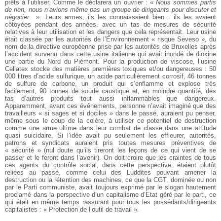
prêts à l’utiliser. Comme le déclarera un ouvrier : «
Nous sommes partis
de rien, nous n’avions même pas un groupe de dirigeants pour discuter et
négocier
». Leurs armes, ils les connaissaient bien : ils les avaient
côtoyées pendant des années, avec un tas de mesures de sécurité
relatives à leur utilisation et les dangers que cela représentait. Leur usine
était classée par les autorités de l’Environnement « risque Seveso », du
nom de la directive européenne prise par les autorités de Bruxelles après
l’accident survenu dans cette usine italienne qui avait inondé de dioxine
une partie du Nord du Piémont. Pour la production de viscose, l’usine
Cellatex stocke des matières premières toxiques et/ou dangereuses : 50
000 litres d’acide sulfurique, un acide particulièrement corrosif, 46 tonnes
de sulfure de carbone, un produit qui s’enflamme et explose très
facilement, 90 tonnes de soude caustique et, en moindre quantité, des
tas d’autres produits tout aussi inflammables que dangereux.
Apparemment, avant ces événements, personne n’avait imaginé que des
travailleurs « si sages et si dociles » dans le passé, auraient pu penser,
même sous le coup de la colère, à utiliser ce potentiel de destruction
comme une arme ultime dans leur combat de classe dans une attitude
quasi suicidaire. Si l’idée avait pu seulement les effleurer, autorités,
patrons et syndicats auraient pris toutes mesures préventives de
« sécurité » (nul doute qu’ils tireront les leçons de ce qui vient de se
passer et le feront dans l’avenir). On doit croire que les craintes de tous
ces agents du contrôle social, dans cette perspective, étaient plutôt
reliées au passé, comme celui des Luddites pouvant amener la
destruction ou la rétention des machines, ce que la CGT, dominée ou non
par le Parti communiste, avait toujours exprimé par le slogan hautement
proclamé dans la perspective d’un capitalisme d’Etat géré par le parti, ce
qui était en même temps rassurant pour tous les possédants/dirigeants
capitalistes : « Protection de l’outil de travail ».