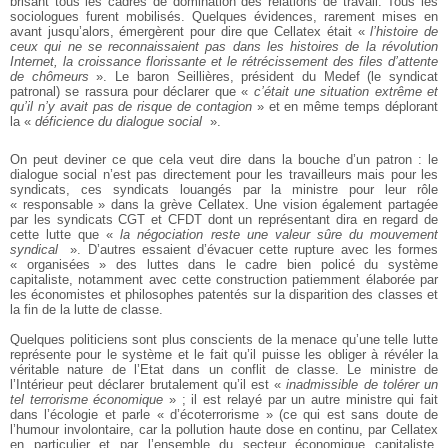
brisant tous les cadres de domination des relations de travail. Tous les
sociologues furent mobilisés. Quelques évidences, rarement mises en
avant jusqu’alors, émergèrent pour dire que Cellatex était «
l’histoire de
ceux qui ne se reconnaissaient pas dans les histoires de la révolution
Internet, la croissance florissante et le rétrécissement des files d’attente
de chômeurs
». Le baron Seillières, président du Medef (le syndicat
patronal) se rassura pour déclarer que «
c’était une situation extrême et
qu’il n’y avait pas de risque de contagion
» et en même temps déplorant
la «
déficience du dialogue social
».
On peut deviner ce que cela veut dire dans la bouche d’un patron : le
dialogue social n’est pas directement pour les travailleurs mais pour les
syndicats, ces syndicats louangés par la ministre pour leur rôle
« responsable » dans la grève Cellatex. Une vision également partagée
par les syndicats CGT et CFDT dont un représentant dira en regard de
cette lutte que «
la négociation reste une valeur sûre du mouvement
syndical
». D’autres essaient d’évacuer cette rupture avec les formes
« organisées » des luttes dans le cadre bien policé du système
capitaliste, notamment avec cette construction patiemment élaborée par
les économistes et philosophes patentés sur la disparition des classes et
la fin de la lutte de classe.
Quelques politiciens sont plus conscients de la menace qu’une telle lutte
représente pour le système et le fait qu’il puisse les obliger à révéler la
véritable nature de l’Etat dans un conflit de classe. Le ministre de
l’Intérieur peut déclarer brutalement qu’il est «
inadmissible de tolérer un
tel terrorisme économique
» ; il est relayé par un autre ministre qui fait
dans l’écologie et parle « d’écoterrorisme » (ce qui est sans doute de
l’humour involontaire, car la pollution haute dose en continu, par Cellatex
en particulier et par l’ensemble du secteur économique capitaliste,