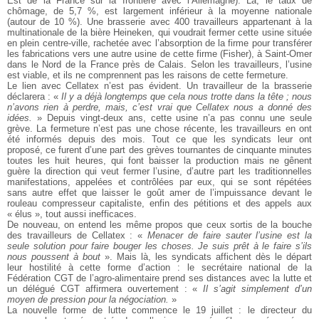
Est de la France sur la frontière avec l’Allemagne). Là, le taux de
chômage, de 5,7 %, est largement inférieur à la moyenne nationale
(autour de 10 %). Une brasserie avec 400 travailleurs appartenant à la
multinationale de la bière Heineken, qui voudrait fermer cette usine située
en plein centre-ville, rachetée avec l’absorption de la firme pour transférer
les fabrications vers une autre usine de cette firme (Fisher), à Saint-Omer
dans le Nord de la France près de Calais. Selon les travailleurs, l’usine
est viable, et ils ne comprennent pas les raisons de cette fermeture.
Le lien avec Cellatex n’est pas évident. Un travailleur de la brasserie
déclarera : «
Il y a déjà longtemps que cela nous trotte dans la tête ; nous
n’avons rien à perdre, mais, c’est vrai que Cellatex nous a donné des
idées.
» Depuis vingt-deux ans, cette usine n’a pas connu une seule
grève. La fermeture n’est pas une chose récente, les travailleurs en ont
été informés depuis des mois. Tout ce que les syndicats leur ont
proposé, ce furent d’une part des grèves tournantes de cinquante minutes
toutes les huit heures, qui font baisser la production mais ne gênent
guère la direction qui veut fermer l’usine, d’autre part les traditionnelles
manifestations, appelées et contrôlées par eux, qui se sont répétées
sans autre effet que laisser le goût amer de l’impuissance devant le
rouleau compresseur capitaliste, enfin des pétitions et des appels aux
« élus », tout aussi inefficaces.
De nouveau, on entend les même propos que ceux sortis de la bouche
des travailleurs de Cellatex :
«
Menacer de faire sauter l’usine est la
seule solution pour faire bouger les choses. Je suis prêt à le faire s’ils
nous poussent à bout
». Mais là, les syndicats affichent dès le départ
leur hostilité à cette forme d’action : le secrétaire national de la
Fédération CGT de l’agro-alimentaire prend ses distances avec la lutte et
un délégué CGT affirmera ouvertement : «
Il s’agit simplement d’un
moyen de pression pour la négociation.
»
La nouvelle forme de lutte commence le 19 juillet : le directeur du