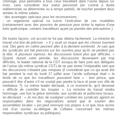
chômage, pour permettre à tous ceux travaillant dans l’usine depuis six
mois, sans considérer leur statut personnel (en contrat à durée
indéterminée ou déterminée ou à temps partiel), de toucher pendant deux
années le même salaire ;
- des avantages spéciaux pour les reconversions ;
- un organisme spécial va suivre l’exécution de ces modalités
(certainement avec des pouvoirs de pression pour éviter la reprise d’une
lutte quelconque, certains travailleurs ayant pu prendre des précautions ).
De toutes façons, cet accord ne fut pas obtenu facilement. La ministre du
travail crut bon de préciser :
«
Il y avait un risque que les choses tournent
mal. Des gens en colère peuvent aller à la dernière extrémité. Je sais que
les syndicats ont fait pression sur les ouvriers pour qu’ils ne perdent pas
la tête. A plusieurs reprises, les discussions furent plus que difficiles.
»
Quand, durant cette période, les discussions devenaient par trop
difficiles, le leader national de la CGT essaya de faire jurer aux délégués
de l’usine (du même syndicat CGT) de ne pas tenter l’irréparable tant que
les discussions n’étaient pas rompues (il considérait que ce qui avait été
fait pendant la nuit du lundi 17 juillet avec l’acide sulfurique était «
la
limite de ce que les travailleurs pouvaient faire
» - bon prince, que
pouvait-il dire d’autre s’il ne voulait pas perdre la face et jouer son rôle de
médiateur ?). Le même leader déclarait, à ce moment-là, qu’il devenait
«
difficile de contrôler les troupes
». La ministre du travail rendra
hommage, une fois la grève terminée, aux syndicats et politiciens locaux,
en déclarant : «
Je me dois de souligner combien les syndicats agirent en
responsables dans les négociations autant que le soutien des
assemblées locales
» (on peut renvoyer ces propos à ce que nous avons
cité d’un ouvrier ex-délégué de Cellatex concernant les mêmes
responsables syndicaux ou politiques).