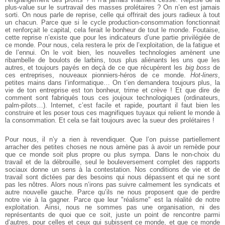
plus-value sur le surtravail des masses prolétaires ? On n’en est jamais
sorti. On nous parle de reprise, celle qui offrirait des jours radieux à tout
un chacun. Parce que si le cycle production-consommation fonctionnait
et renforçait le capital, cela ferait le bonheur de tout le monde. Foutaise,
cette reprise n’existe que pour les indicateurs d’une partie privilégiée de
ce monde. Pour nous, cela restera le prix de l’exploitation, de la fatigue et
de l’ennui. On le voit bien, les nouvelles technologies amènent une
ribambelle de boulots de larbins, tous plus aliénants les uns que les
autres, et toujours payés en deçà de ce que récupèrent les
big boss
de
ces entreprises, nouveaux pionniers-héros de ce monde.
Hot-liners
,
petites mains dans l’informatique… On t’en demandera toujours plus, la
vie de ton entreprise est ton bonheur, trime et crève ! Et que dire de
comment sont fabriqués tous ces joujoux technologiques (ordinateurs,
palm-pilots…). Internet, c’est facile et rapide, pourtant il faut bien les
construire et les poser tous ces magnifiques tuyaux qui relient le monde à
la consommation. Et cela se fait toujours avec la sueur des prolétaires !
Pour nous, il n’y a rien à revendiquer. Que l’on puisse partiellement
arracher des petites choses ne nous amène pas à avoir un remède pour
que ce monde soit plus propre ou plus sympa. Dans le non-choix du
travail et de la débrouille, seul le bouleversement complet des rapports
sociaux donne un sens à la contestation. Nos conditions de vie et de
travail sont dictées par des besoins qui nous dépassent et qui ne sont
pas les nôtres. Alors nous n’irons pas suivre calmement les syndicats et
autre nouvelle gauche. Parce qu’ils ne nous proposent que de perdre
notre vie à la gagner. Parce que leur "réalisme" est la réalité de notre
exploitation. Ainsi, nous ne sommes pas une organisation, ni des
représentants de quoi que ce soit, juste un point de rencontre parmi
d’autres, pour celles et ceux qui subissent ce monde, et que ce monde