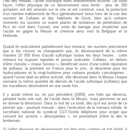
l’œil des médias, l’acide sulfurique étant ordinairement incolore. De toute
façon, l’effet physique de ce déversement sera limité : plus de 200
pompiers ont été amenés sur le site et ont construit, sous la protection
d’un nombre indéterminé de flics (généralement tenus hors de la vue des
ouvriers de Cellatex et des habitants de Givet, bien qu’à certains
moments les ouvriers se soient plaints de tentatives de pénétration de
flics en civil dans l’usine), une sorte de barrage pour empêcher que
l’acide ne gagne la Meuse et chemine ainsi vers la Belgique et la
Hollande.
Quand ils exécutèrent partiellement leur menace, les ouvriers précisèrent
que si les choses ne changeaient pas, ils déverseraient de la même
manière 10 000 litres d’acide sulfurique toutes les deux heures ; cette
menace fut toujours reportée et jamais exécutée. Cellatex, en dehors
d’être classée « risque Seveso », bénéficiait aussi d’une solide réputation
de pollueur, la première en France pour le zinc, la deuxième pour les
hydrocarbures et la vingt-huitième pour certains produits cancérigènes ;
quand l’usine était en pleine activité, elle déversait dans la Meuse chaque
semaine la même quantité de dérivés de l’acide sulfurique (sulfates) que
les travailleurs déversèrent en une seule fois.
Il y aurait même eu, en juin précédent [2000], une fuite qui déversa,
pendant toute une nuit, de l’acide dans la Meuse, mais personne ne put
en donner la dimension. Dans la nuit de ce lundi, dès qu’il est avisé de ce
premier pas - pourtant mesuré - dans l’exécution de la menace initiale, le
secrétaire national du syndicat CGT-Textile téléphone pour exiger que
cessent les actions «
désespérées
», en promettant d’être là dès le
lendemain.
Si l’effet physique du déversement put être ainsi contenu et fort limité, il