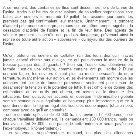
A ce moment, des centaines de flics sont disséminés hors de la vue de
l’usine. Après huit heures de discussions, de nouvelles propositions sont
faites aux ouvriers le mercredi 19 juillet, le troisième jour après les
premiers pas qui confirmaient leur menace. Unanimement, ils tombent
d’accord pour accepter ces propositions qui, en même temps, signifient la
cessation d’activité de l’usine et la fin de leur lutte. Des agents de
sécurité prennent le contrôle des produits dangereux, prévenant ainsi la
reprise de toute autre action « subversive » du noyau dur des ouvriers de
l’usine.
Qu’ont obtenu les ouvriers de Cellatex (un des leurs dira qu’il n’avait
jamais espéré obtenir tant que ça, ce qui peut donner la mesure de la
frousse panique des dirigeants) ? Bien sûr, l’usine sera définitivement
fermée : est-ce une défaite, comme certains ont pu l’écrire ? D’une
certaine façon, les ouvriers étaient plus ou moins persuadés de cette
fermeture, avant même leur action, et les événements ont montré que les
autorités ont utilisé de fausses promesses seulement pour tenter de
désamorcer la tension et le potentiel de lutte. Il est difficile de donner des
estimations de ce qu’ils ont obtenu, en raison de la diversité des
situations, bien qu’avec les accords en question l’indemnisation globale
semble beaucoup plus égalitaire et beaucoup plus importante que ce à
quoi donne droit le régime légal des licenciés économiques (chacun peut
comparer avec ce qu’il en connaît) :
- une indemnité spéciale de 80 000 francs [environ 12 200 euros] pour
chaque travailleur (initialement, ils demandaient 150 000 francs, mais on
leur avait offert 36 000 - une partie de cette indemnité serait payée par
l’ex-employeur, Rhône-Poulenc) ;
- un versement supplémentaire mensuel, en plus des allocations