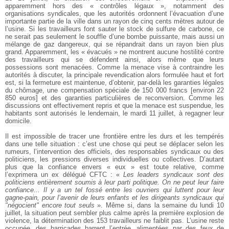
apparemment hors des « contrôles légaux », notamment des
organisations syndicales, que les autorités ordonnent l’évacuation d’une
importante partie de la ville dans un rayon de cinq cents mètres autour de
l’usine. Si les travailleurs font sauter le stock de sulfure de carbone, ce
ne serait pas seulement le souffle d’une bombe puissante, mais aussi un
mélange de gaz dangereux, qui se répandrait dans un rayon bien plus
grand. Apparemment, les « évacués » ne montrent aucune hostilité contre
des travailleurs qui se défendent ainsi, alors même que leurs
possessions sont menacées. Comme la menace vise à contraindre les
autorités à discuter, la principale revendication alors formulée haut et fort
est, si la fermeture est maintenue, d’obtenir, par-delà les garanties légales
du chômage, une compensation spéciale de 150 000 francs [environ 22
850 euros] et des garanties particulières de reconversion. Comme les
discussions ont effectivement repris et que la menace est suspendue, les
habitants sont autorisés le lendemain, le mardi 11 juillet, à regagner leur
domicile.
Il est impossible de tracer une frontière entre les durs et les tempérés
dans une telle situation : c’est une chose qui peut se déplacer selon les
rumeurs, l’intervention des officiels, des responsables syndicaux ou des
politiciens, les pressions diverses individuelles ou collectives. D’autant
plus que la confiance envers « eux » est toute relative, comme
l’exprimera un ex délégué CFTC : «
Les leaders syndicaux sont des
politiciens entièrement soumis à leur parti politique. On ne peut leur faire
confiance... Il y a un tel fossé entre les ouvriers qui luttent pour leur
gagne-pain, pour l’avenir de leurs enfants et les dirigeants syndicaux qui
"négocient" encore tout seuls
». Même si, dans la semaine du lundi 10
juillet, la situation peut sembler plus calme après la première explosion de
violence, la détermination des 153 travailleurs ne faiblit pas. L’usine reste
occupée, des barricades barrent l’entrée, alimentées par des feux de