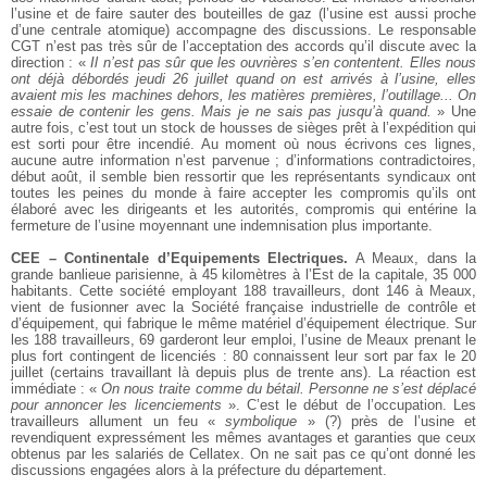
l’usine et de faire sauter des bouteilles de gaz (l’usine est aussi proche
d’une centrale atomique) accompagne des discussions. Le responsable
CGT n’est pas très sûr de l’acceptation des accords qu’il discute avec la
direction : «
Il n’est pas sûr que les ouvrières s’en contentent. Elles nous
ont déjà débordés jeudi 26 juillet quand on est arrivés à l’usine, elles
avaient mis les machines dehors, les matières premières, l’outillage... On
essaie de contenir les gens. Mais je ne sais pas jusqu’à quand.
» Une
autre fois, c’est tout un stock de housses de sièges prêt à l’expédition qui
est sorti pour être incendié. Au moment où nous écrivons ces lignes,
aucune autre information n’est parvenue ; d’informations contradictoires,
début août, il semble bien ressortir que les représentants syndicaux ont
toutes les peines du monde à faire accepter les compromis qu’ils ont
élaboré avec les dirigeants et les autorités, compromis qui entérine la
fermeture de l’usine moyennant une indemnisation plus importante.
CEE – Continentale d’Equipements Electriques.
A Meaux, dans la
grande banlieue parisienne, à 45 kilomètres à l’Est de la capitale, 35 000
habitants. Cette société employant 188 travailleurs, dont 146 à Meaux,
vient de fusionner avec la Société française industrielle de contrôle et
d’équipement, qui fabrique le même matériel d’équipement électrique. Sur
les 188 travailleurs, 69 garderont leur emploi, l’usine de Meaux prenant le
plus fort contingent de licenciés : 80 connaissent leur sort par fax le 20
juillet (certains travaillant là depuis plus de trente ans). La réaction est
immédiate : «
On nous traite comme du bétail. Personne ne s’est déplacé
pour annoncer les licenciements
». C’est le début de l’occupation. Les
travailleurs allument un feu «
symbolique
» (?) près de l’usine et
revendiquent expressément les mêmes avantages et garanties que ceux
obtenus par les salariés de Cellatex. On ne sait pas ce qu’ont donné les
discussions engagées alors à la préfecture du département.