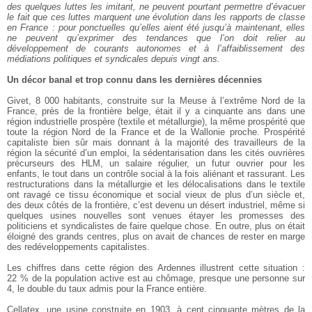
des quelques luttes les imitant, ne peuvent pourtant permettre d’évacuer
le fait que ces luttes marquent une évolution dans les rapports de classe
en France : pour ponctuelles qu’elles aient été jusqu’à maintenant, elles
ne peuvent qu’exprimer des tendances que l’on doit relier au
développement de courants autonomes et à l’affaiblissement des
médiations politiques et syndicales depuis vingt ans.
Un décor banal et trop connu dans les dernières décennies
Givet, 8 000 habitants, construite sur la Meuse à l’extrême Nord de la
France, près de la frontière belge, était il y a cinquante ans dans une
région industrielle prospère (textile et métallurgie), la même prospérité que
toute la région Nord de la France et de la Wallonie proche. Prospérité
capitaliste bien sûr mais donnant à la majorité des travailleurs de la
région la sécurité d’un emploi, la sédentarisation dans les cités ouvrières
précurseurs des HLM, un salaire régulier, un futur ouvrier pour les
enfants, le tout dans un contrôle social à la fois aliénant et rassurant. Les
restructurations dans la métallurgie et les délocalisations dans le textile
ont ravagé ce tissu économique et social vieux de plus d’un siècle et,
des deux côtés de la frontière, c’est devenu un désert industriel, même si
quelques usines nouvelles sont venues étayer les promesses des
politiciens et syndicalistes de faire quelque chose. En outre, plus on était
éloigné des grands centres, plus on avait de chances de rester en marge
des redéveloppements capitalistes.
Les chiffres dans cette région des Ardennes illustrent cette situation :
22 % de la population active est au chômage, presque une personne sur
4, le double du taux admis pour la France entière.
Cellatex, une usine construite en 1903, à cent cinquante mètres de la