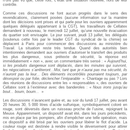
n’ont pas vu que, cette fois, c’était une situation nouvelle, hors de leur
contrôle.
Comme ces discussions ne font aucun progrès dans le sens des
revendications, clairement posées (aucune information sur la manière
dont les décisions sont prises et qui parle pour les ouvriers apparemment
quelques délégués appartenant à la CGT), les travailleurs de Cellatex
demandent à nouveau, le mercredi 12 juillet, qu’une nouvelle évacuation
du quartier soit envisagée. Le jour suivant, jeudi 13 juillet, les délégués
(soutenus cette fois par le leader CGT du syndicat de la chimie) se
déplacent à Paris pour commencer des discussions au ministère du
Travail. La situation reste très tendue. Quand des autorités bien
intentionnées demandent aux ouvriers d’autoriser le transfert des produits
les plus dangereux, sous prétexte de sécurité, la réponse est
immédiatement «
non
», avec un commentaire très sensé : «
Aujourd’hui,
si les produits dangereux sont déplacés, dans les minutes qui suivront,
les négociations s’arrêteront...Moi, tant que je n’aurai pas ma sécurité, ils
n’auront pas la leur... Des éléments incontrôlés pourraient toujours, par
désespoir ou par folie, déclencher l’irréparable
». Chantage ou pas ? Lors
des réunions de discussions entre les « responsables », des ouvriers de
Cellatex sont à l’extérieur avec des banderoles : «
Nous irons jusqu’au
bout... boum, boum...
»
Les discussions n’avancent guère et, au soir du lundi 17 juillet, peu avant
20 heures 30, 5 000 litres d’acide sulfurique, symboliquement coloré en
rouge, sont déversés dans un ruisseau proche de l’usine, rejoignant la
Meuse. Apparemment, un dispositif avait été, dans les jours précédents,
mis en place par les pompiers, afin d’empêcher une telle opération, mais
ce dispositif a été brisé par les ouvriers pour libérer le flot d’acide. La
couleur rouge est destinée à rendre visible le déversement pour attirer