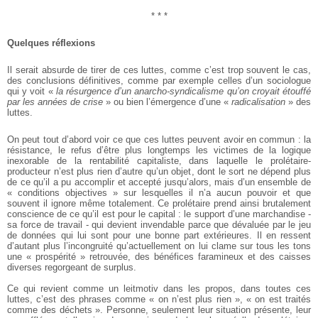
* * *
Quelques réflexions
Il serait absurde de tirer de ces luttes, comme c’est trop souvent le cas,
des conclusions définitives, comme par exemple celles d’un sociologue
qui y voit «
la résurgence d’un anarcho-syndicalisme qu’on croyait étouffé
par les années de crise
» ou bien l’émergence d’une «
radicalisation
» des
luttes.
On peut tout d’abord voir ce que ces luttes peuvent avoir en commun : la
résistance, le refus d’être plus longtemps les victimes de la logique
inexorable de la rentabilité capitaliste, dans laquelle le prolétaire-
producteur n’est plus rien d’autre qu’un objet, dont le sort ne dépend plus
de ce qu’il a pu accomplir et accepté jusqu’alors, mais d’un ensemble de
« conditions objectives » sur lesquelles il n’a aucun pouvoir et que
souvent il ignore même totalement. Ce prolétaire prend ainsi brutalement
conscience de ce qu’il est pour le capital : le support d’une marchandise -
sa force de travail - qui devient invendable parce que dévaluée par le jeu
de données qui lui sont pour une bonne part extérieures. Il en ressent
d’autant plus l’incongruité qu’actuellement on lui clame sur tous les tons
une « prospérité » retrouvée, des bénéfices faramineux et des caisses
diverses regorgeant de surplus.
Ce qui revient comme un leitmotiv dans les propos, dans toutes ces
luttes, c’est des phrases comme « on n’est plus rien », « on est traités
comme des déchets ». Personne, seulement leur situation présente, leur