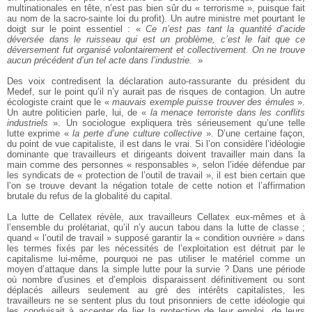
multinationales en tête, n’est pas bien sûr du « terrorisme », puisque fait
au nom de la sacro-sainte loi du profit). Un autre ministre met pourtant le
doigt sur le point essentiel : «
Ce n’est pas tant la quantité d’acide
déversée dans le ruisseau qui est un problème, c’est le fait que ce
déversement fut organisé volontairement et collectivement. On ne trouve
aucun précédent d’un tel acte dans l’industrie.
»
Des voix contredisent la déclaration auto-rassurante du président du
Medef, sur le point qu’il n’y aurait pas de risques de contagion. Un autre
écologiste craint que le «
mauvais exemple puisse trouver des émules
».
Un autre politicien parle, lui, de «
la menace terroriste dans les conflits
industriels
». Un sociologue expliquera très sérieusement qu’une telle
lutte exprime «
la perte d’une culture collective
». D’une certaine façon,
du point de vue capitaliste, il est dans le vrai. Si l’on considère l’idéologie
dominante que travailleurs et dirigeants doivent travailler main dans la
main comme des personnes « responsables », selon l’idée défendue par
les syndicats de « protection de l’outil de travail », il est bien certain que
l’on se trouve devant la négation totale de cette notion et l’affirmation
brutale du refus de la globalité du capital.
La lutte de Cellatex révèle, aux travailleurs Cellatex eux-mêmes et à
l’ensemble du prolétariat, qu’il n’y aucun tabou dans la lutte de classe ;
quand « l’outil de travail » supposé garantir la « condition ouvrière » dans
les termes fixés par les nécessités de l’exploitation est détruit par le
capitalisme lui-même, pourquoi ne pas utiliser le matériel comme un
moyen d’attaque dans la simple lutte pour la survie ? Dans une période
où nombre d’usines et d’emplois disparaissent définitivement ou sont
déplacés ailleurs seulement au gré des intérêts capitalistes, les
travailleurs ne se sentent plus du tout prisonniers de cette idéologie qui
les conduisait à accepter de lier la protection de leur emploi, de leurs