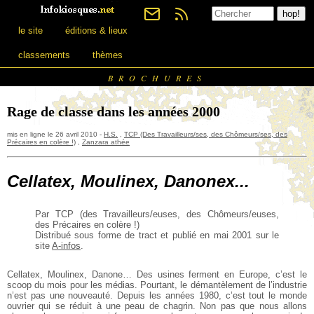
le site
éditions & lieux
classements
thèmes
BROCHURES
Rage de classe dans les années 2000
mis en ligne le 26 avril 2010 -
H.S.
,
TCP (Des Travailleurs/ses, des Chômeurs/ses, des
Précaires en colère !)
,
Zanzara athée
Cellatex, Moulinex, Danonex...
Par TCP (des Travailleurs/euses, des Chômeurs/euses,
des Précaires en colère !)
Distribué sous forme de tract et publié en mai 2001
sur le
site
A-infos
.
Cellatex, Moulinex, Danone… Des usines ferment en Europe, c’est le
scoop du mois pour les médias. Pourtant, le démantèlement de l’industrie
n’est pas une nouveauté. Depuis les années 1980, c’est tout le monde
ouvrier qui se réduit à une peau de chagrin. Non pas que nous allons