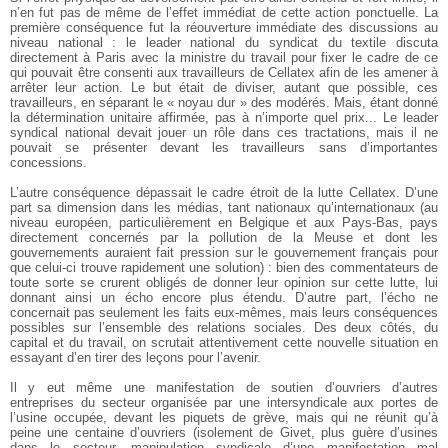
n’en fut pas de même de l’effet immédiat de cette action ponctuelle. La
première conséquence fut la réouverture immédiate des discussions au
niveau national : le leader national du syndicat du textile discuta
directement à Paris avec la ministre du travail pour fixer le cadre de ce
qui pouvait être consenti aux travailleurs de Cellatex afin de les amener à
arrêter leur action. Le but était de diviser, autant que possible, ces
travailleurs, en séparant le « noyau dur » des modérés. Mais, étant donné
la détermination unitaire affirmée, pas à n’importe quel prix... Le leader
syndical national devait jouer un rôle dans ces tractations, mais il ne
pouvait se présenter devant les travailleurs sans d’importantes
concessions.
L’autre conséquence dépassait le cadre étroit de la lutte Cellatex. D’une
part sa dimension dans les médias, tant nationaux qu’internationaux (au
niveau européen, particulièrement en Belgique et aux Pays-Bas, pays
directement concernés par la pollution de la Meuse et dont les
gouvernements auraient fait pression sur le gouvernement français pour
que celui-ci trouve rapidement une solution) : bien des commentateurs de
toute sorte se crurent obligés de donner leur opinion sur cette lutte, lui
donnant ainsi un écho encore plus étendu. D’autre part, l’écho ne
concernait pas seulement les faits eux-mêmes, mais leurs conséquences
possibles sur l’ensemble des relations sociales. Des deux côtés, du
capital et du travail, on scrutait attentivement cette nouvelle situation en
essayant d’en tirer des leçons pour l’avenir.
Il y eut même une manifestation de soutien d’ouvriers d’autres
entreprises du secteur organisée par une intersyndicale aux portes de
l’usine occupée, devant les piquets de grève, mais qui ne réunit qu’à
peine une centaine d’ouvriers (isolement de Givet, plus guère d’usines
dans le secteur, manipulation syndicale d’une manifestation mal