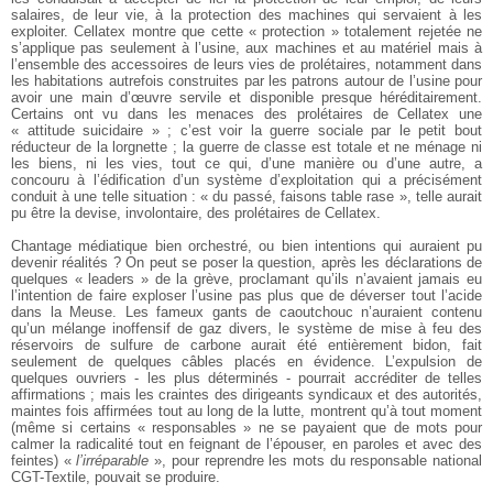
salaires, de leur vie, à la protection des machines qui servaient à les
exploiter. Cellatex montre que cette « protection » totalement rejetée ne
s’applique pas seulement à l’usine, aux machines et au matériel mais à
l’ensemble des accessoires de leurs vies de prolétaires, notamment dans
les habitations autrefois construites par les patrons autour de l’usine pour
avoir une main d’œuvre servile et disponible presque héréditairement.
Certains ont vu dans les menaces des prolétaires de Cellatex une
« attitude suicidaire » ; c’est voir la guerre sociale par le petit bout
réducteur de la lorgnette ; la guerre de classe est totale et ne ménage ni
les biens, ni les vies, tout ce qui, d’une manière ou d’une autre, a
concouru à l’édification d’un système d’exploitation qui a précisément
conduit à une telle situation : « du passé, faisons table rase », telle aurait
pu être la devise, involontaire, des prolétaires de Cellatex.
Chantage médiatique bien orchestré, ou bien intentions qui auraient pu
devenir réalités ? On peut se poser la question, après les déclarations de
quelques « leaders » de la grève, proclamant qu’ils n’avaient jamais eu
l’intention de faire exploser l’usine pas plus que de déverser tout l’acide
dans la Meuse. Les fameux gants de caoutchouc n’auraient contenu
qu’un mélange inoffensif de gaz divers, le système de mise à feu des
réservoirs de sulfure de carbone aurait été entièrement bidon, fait
seulement de quelques câbles placés en évidence. L’expulsion de
quelques ouvriers - les plus déterminés - pourrait accréditer de telles
affirmations ; mais les craintes des dirigeants syndicaux et des autorités,
maintes fois affirmées tout au long de la lutte, montrent qu’à tout moment
(même si certains « responsables » ne se payaient que de mots pour
calmer la radicalité tout en feignant de l’épouser, en paroles et avec des
feintes) «
l’irréparable
», pour reprendre les mots du responsable national
CGT-Textile, pouvait se produire.