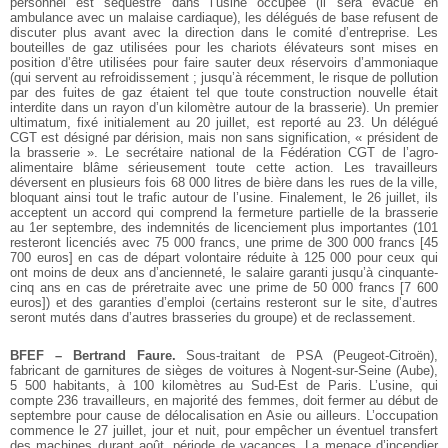
personnel est séquestré dans l’usine occupée (il sera évacué en
ambulance avec un malaise cardiaque), les délégués de base refusent de
discuter plus avant avec la direction dans le comité d’entreprise. Les
bouteilles de gaz utilisées pour les chariots élévateurs sont mises en
position d’être utilisées pour faire sauter deux réservoirs d’ammoniaque
(qui servent au refroidissement ; jusqu’à récemment, le risque de pollution
par des fuites de gaz étaient tel que toute construction nouvelle était
interdite dans un rayon d’un kilomètre autour de la brasserie). Un premier
ultimatum, fixé initialement au 20 juillet, est reporté au 23. Un délégué
CGT est désigné par dérision, mais non sans signification, « président de
la brasserie ». Le secrétaire national de la Fédération CGT de l’agro-
alimentaire blâme sérieusement toute cette action. Les travailleurs
déversent en plusieurs fois 68 000 litres de bière dans les rues de la ville,
bloquant ainsi tout le trafic autour de l’usine. Finalement, le 26 juillet, ils
acceptent un accord qui comprend la fermeture partielle de la brasserie
au 1er septembre, des indemnités de licenciement plus importantes (101
resteront licenciés avec 75 000 francs, une prime de 300 000 francs [45
700 euros] en cas de départ volontaire réduite à 125 000 pour ceux qui
ont moins de deux ans d’ancienneté, le salaire garanti jusqu’à cinquante-
cinq ans en cas de préretraite avec une prime de 50 000 francs [7 600
euros]) et des garanties d’emploi (certains resteront sur le site, d’autres
seront mutés dans d’autres brasseries du groupe) et de reclassement.
BFEF – Bertrand Faure.
Sous-traitant de PSA (Peugeot-Citroën),
fabricant de garnitures de sièges de voitures à Nogent-sur-Seine (Aube),
5 500 habitants, à 100 kilomètres au Sud-Est de Paris. L’usine, qui
compte 236 travailleurs, en majorité des femmes, doit fermer au début de
septembre pour cause de délocalisation en Asie ou ailleurs. L’occupation
commence le 27 juillet, jour et nuit, pour empêcher un éventuel transfert
des machines durant août, période de vacances. La menace d’incendier