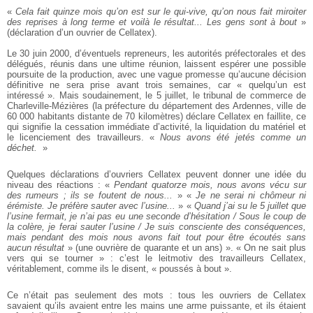
«
Cela fait quinze mois qu’on est sur le qui-vive, qu’on nous fait miroiter
des reprises à long terme et voilà le résultat... Les gens sont à bout
»
(déclaration d’un ouvrier de Cellatex).
Le 30 juin 2000, d’éventuels repreneurs, les autorités préfectorales et des
délégués, réunis dans une ultime réunion, laissent espérer une possible
poursuite de la production, avec une vague promesse qu’aucune décision
définitive ne sera prise avant trois semaines, car « quelqu’un est
intéressé ». Mais soudainement, le 5 juillet, le tribunal de commerce de
Charleville-Mézières (la préfecture du département des Ardennes, ville de
60 000 habitants distante de 70 kilomètres) déclare Cellatex en faillite, ce
qui signifie la cessation immédiate d’activité, la liquidation du matériel et
le licenciement des travailleurs. «
Nous avons été jetés comme un
déchet.
»
Quelques déclarations d’ouvriers Cellatex peuvent donner une idée du
niveau des réactions : «
Pendant quatorze mois, nous avons vécu sur
des rumeurs ; ils se foutent de nous...
» «
Je ne serai ni chômeur ni
érémiste. Je préfère sauter avec l’usine...
» «
Quand j’ai su le 5 juillet que
l’usine fermait, je n’ai pas eu une seconde d’hésitation / Sous le coup de
la colère, je ferai sauter l’usine / Je suis consciente des conséquences,
mais pendant des mois nous avons fait tout pour être écoutés sans
aucun résultat
» (une ouvrière de quarante et un ans) ». « On ne sait plus
vers qui se tourner » : c’est le leitmotiv des travailleurs Cellatex,
véritablement, comme ils le disent, « poussés à bout ».
Ce n’était pas seulement des mots : tous les ouvriers de Cellatex
savaient qu’ils avaient entre les mains une arme puissante, et ils étaient