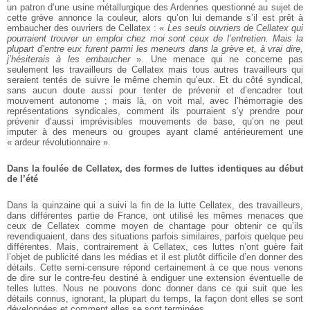
un patron d’une usine métallurgique des Ardennes questionné au sujet de
cette grève annonce la couleur, alors qu’on lui demande s’il est prêt à
embaucher des ouvriers de Cellatex : «
Les seuls ouvriers de Cellatex qui
pourraient trouver un emploi chez moi sont ceux de l’entretien. Mais la
plupart d’entre eux furent parmi les meneurs dans la grève et, à vrai dire,
j’hésiterais à les embaucher
». Une menace qui ne concerne pas
seulement les travailleurs de Cellatex mais tous autres travailleurs qui
seraient tentés de suivre le même chemin qu’eux. Et du côté syndical,
sans aucun doute aussi pour tenter de prévenir et d’encadrer tout
mouvement autonome ; mais là, on voit mal, avec l’hémorragie des
représentations syndicales, comment ils pourraient s’y prendre pour
prévenir d’aussi imprévisibles mouvements de base, qu’on ne peut
imputer à des meneurs ou groupes ayant clamé antérieurement une
« ardeur révolutionnaire ».
Dans la foulée de Cellatex, des formes de luttes identiques au début
de l’été
Dans la quinzaine qui a suivi la fin de la lutte Cellatex, des travailleurs,
dans différentes partie de France, ont utilisé les mêmes menaces que
ceux de Cellatex comme moyen de chantage pour obtenir ce qu’ils
revendiquaient, dans des situations parfois similaires, parfois quelque peu
différentes. Mais, contrairement à Cellatex, ces luttes n’ont guère fait
l’objet de publicité dans les médias et il est plutôt difficile d’en donner des
détails. Cette semi-censure répond certainement à ce que nous venons
de dire sur le contre-feu destiné à endiguer une extension éventuelle de
telles luttes. Nous ne pouvons donc donner dans ce qui suit que les
détails connus, ignorant, la plupart du temps, la façon dont elles se sont
développées et comment elles se sont terminées.