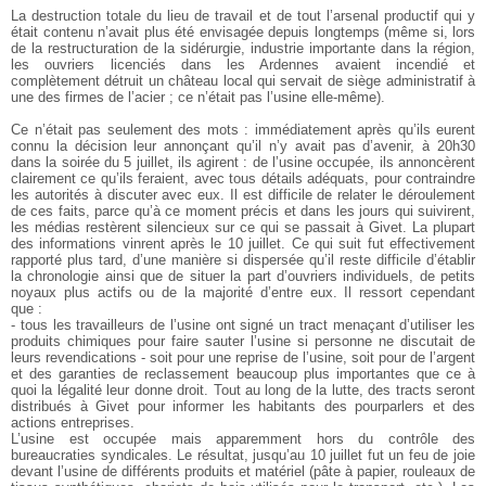
La destruction totale du lieu de travail et de tout l’arsenal productif qui y
était contenu n’avait plus été envisagée depuis longtemps (même si, lors
de la restructuration de la sidérurgie, industrie importante dans la région,
les ouvriers licenciés dans les Ardennes avaient incendié et
complètement détruit un château local qui servait de siège administratif à
une des firmes de l’acier ; ce n’était pas l’usine elle-même).
Ce n’était pas seulement des mots : immédiatement après qu’ils eurent
connu la décision leur annonçant qu’il n’y avait pas d’avenir, à 20h30
dans la soirée du 5 juillet, ils agirent : de l’usine occupée, ils annoncèrent
clairement ce qu’ils feraient, avec tous détails adéquats, pour contraindre
les autorités à discuter avec eux. Il est difficile de relater le déroulement
de ces faits, parce qu’à ce moment précis et dans les jours qui suivirent,
les médias restèrent silencieux sur ce qui se passait à Givet. La plupart
des informations vinrent après le 10 juillet. Ce qui suit fut effectivement
rapporté plus tard, d’une manière si dispersée qu’il reste difficile d’établir
la chronologie ainsi que de situer la part d’ouvriers individuels, de petits
noyaux plus actifs ou de la majorité d’entre eux. Il ressort cependant
que :
- tous les travailleurs de l’usine ont signé un tract menaçant d’utiliser les
produits chimiques pour faire sauter l’usine si personne ne discutait de
leurs revendications - soit pour une reprise de l’usine, soit pour de l’argent
et des garanties de reclassement beaucoup plus importantes que ce à
quoi la légalité leur donne droit. Tout au long de la lutte, des tracts seront
distribués à Givet pour informer les habitants des pourparlers et des
actions entreprises.
L’usine est occupée mais apparemment hors du contrôle des
bureaucraties syndicales. Le résultat, jusqu’au 10 juillet fut un feu de joie
devant l’usine de différents produits et matériel (pâte à papier, rouleaux de