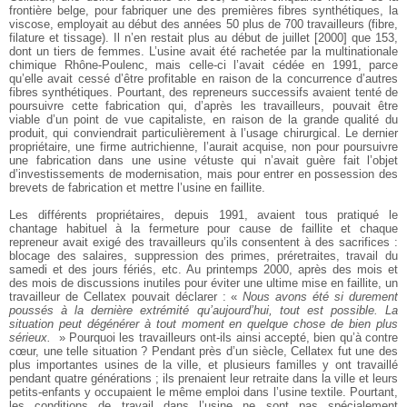
frontière belge, pour fabriquer une des premières fibres synthétiques, la
viscose, employait au début des années 50 plus de 700 travailleurs (fibre,
filature et tissage). Il n’en restait plus au début de juillet [2000] que 153,
dont un tiers de femmes. L’usine avait été rachetée par la multinationale
chimique Rhône-Poulenc, mais celle-ci l’avait cédée en 1991, parce
qu’elle avait cessé d’être profitable en raison de la concurrence d’autres
fibres synthétiques. Pourtant, des repreneurs successifs avaient tenté de
poursuivre cette fabrication qui, d’après les travailleurs, pouvait être
viable d’un point de vue capitaliste, en raison de la grande qualité du
produit, qui conviendrait particulièrement à l’usage chirurgical. Le dernier
propriétaire, une firme autrichienne, l’aurait acquise, non pour poursuivre
une fabrication dans une usine vétuste qui n’avait guère fait l’objet
d’investissements de modernisation, mais pour entrer en possession des
brevets de fabrication et mettre l’usine en faillite.
Les différents propriétaires, depuis 1991, avaient tous pratiqué le
chantage habituel à la fermeture pour cause de faillite et chaque
repreneur avait exigé des travailleurs qu’ils consentent à des sacrifices :
blocage des salaires, suppression des primes, préretraites, travail du
samedi et des jours fériés, etc. Au printemps 2000, après des mois et
des mois de discussions inutiles pour éviter une ultime mise en faillite, un
travailleur de Cellatex pouvait déclarer : «
Nous avons été si durement
poussés à la dernière extrémité qu’aujourd’hui, tout est possible. La
situation peut dégénérer à tout moment en quelque chose de bien plus
sérieux.
» Pourquoi les travailleurs ont-ils ainsi accepté, bien qu’à contre
cœur, une telle situation ? Pendant près d’un siècle, Cellatex fut une des
plus importantes usines de la ville, et plusieurs familles y ont travaillé
pendant quatre générations ; ils prenaient leur retraite dans la ville et leurs
petits-enfants y occupaient le même emploi dans l’usine textile. Pourtant,
les conditions de travail dans l’usine ne sont pas spécialement