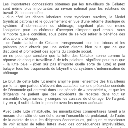
Les importantes concessions obtenues par les travailleurs de Cellatex
sont même plus importantes au niveau national pour les relations de
travail. Si l’on considère :
- d’un côté les débats laborieux entre syndicats ouvriers, le Medef
(syndicat patronal) et le gouvernement en vue d’une réforme drastique du
système d’indemnisation du chômage, signifiant plus ou moins
l’obligation pour un chômeur d’accepter n’importe quel emploi, sous
n’importe quelle condition, sous peine de se voir retirer le bénéfice des
allocations chômage,
- de l’autre la lutte de Cellatex transgressant tous les tabous et les
palabres pour obtenir par une action directe bien plus que ce que
discutent et promettent ces agents du contrôle social,
on ne peut que conclure que la lutte des Cellatex sonne comme la
réponse de chaque travailleur à de tels palabres, signifiant pour tous que
« la lutte paie » (bien sûr pas n’importe quelle sorte de lutte) et peut
balayer tous les traquenards du labyrinthe du système d’indemnisation du
chômage.
Le bruit de cette lutte fut même amplifié pour l’ensemble des travailleurs
par le fait que partout s’élèvent des
satisfecit
sur une prétendue conduite
de l’économie qui entrerait dans une période de « prospérité », et que les
dirigeants ne parlent que des excédents de recettes dans tout un
ensemble d’organismes, y compris les caisses de chômage. De l’argent,
il y en a, il suffit d’aller le prendre avec les moyens adéquats.
Avec cette lutte inhabituelle, les innombrables commentaires furent à la
mesure d’un côté de son écho parmi l’ensemble du prolétariat, de l’autre
de la crainte de tous les dirigeants économiques, politiques et syndicaux
de voir éclater de telles luttes avec des conséquences imprévisibles,