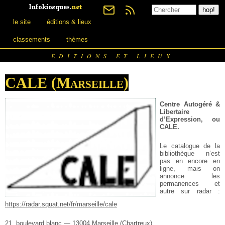
le site
éditions & lieux
classements
thèmes
EDITIONS ET LIEUX
CALE (Marseille)
Centre Autogéré &
Libertaire
d’Expression, ou
CALE.
Le catalogue de la
bibliothèque n’est
pas en encore en
ligne, mais on
annonce les
permanences et
autre sur radar :
https://radar.squat.net/fr/marseille/cale
21, boulevard blanc — 13004 Marseille (Chartreux)