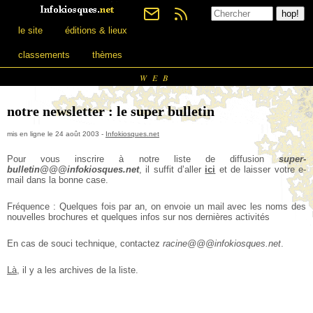
le site
éditions & lieux
classements
thèmes
WEB
notre newsletter : le super bulletin
mis en ligne le 24 août 2003 -
Infokiosques.net
Pour vous inscrire à notre liste de
diffusion
super-
bulletin@@@infokiosques.net
, il suffit d’aller
ici
et de laisser votre e-
mail dans la bonne case.
Fréquence : Quelques fois par an, on envoie un mail avec les noms des
nouvelles brochures et quelques infos sur nos dernières activités
En cas de souci technique, contactez
racine@@@infokiosques.net
.
Là
, il y a les archives de la liste.