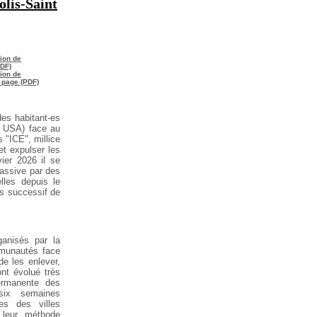
olis-Saint
gion de
PDF)
gion de
r page (PDF)
des habitant-es
, USA) face au
 "ICE", millice
et
expulser les
ier 2026 il se
assive par des
lles depuis le
s
successif de
ganisés par la
munautés face
de
les enlever,
ont évolué très
permanente des
ix semaines
res des
villes
 leur méthode