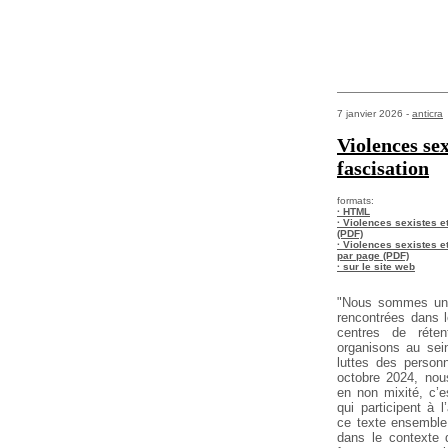
7 janvier 2026 -
anticra
Violences sex
fascisation
formats:
· HTML
· Violences sexistes et
(PDF)
· Violences sexistes et
par page (PDF)
· sur le site web
"Nous sommes un 
rencontrées dans 
centres de rétent
organisons au sei
luttes des
personn
octobre 2024, no
en non mixité, c’e
qui
participent à l’
ce texte ensemble
dans le contexte 