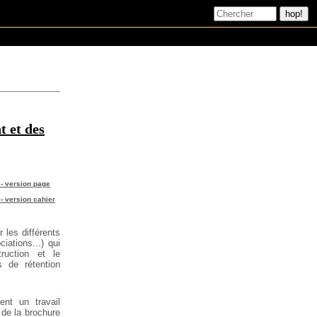
t et des
 - version page
 - version cahier
r les différents
ciations...) qui
ruction et le
s de rétention
ent un travail
 de la brochure