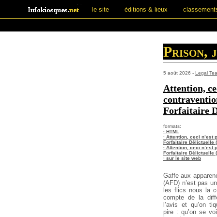
le site
éditions & lieux
classement
Prison, 
5 août 2026 -
Legal Tea
Attention, ce
contraventi
Forfaitaire D
formats:
· HTML
· Attention, ceci n’es
Forfaitaire Délictuelle 
· Attention, ceci n’es
Forfaitaire Délictuelle
· sur le site web
Gaffe aux apparence
(AFD) n’est pas u
les flics nous la 
compte de la diff
l’avis et qu’on 
pire : qu’on se vo