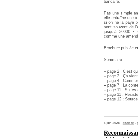
bancaire.
Pas une simple am
elle entraîne une in
si on
ne la paye p
sont souvent de l
jusqu’à 3000€
• e
comme une amende
Brochure publiée e
Sommaire
–
page 2 : C’est qu
–
page 2 : Ça vient
–
page 4 : Comment
–
page 7 : La conte
–
page 11 : Suites 
–
page 11 : Résiste
–
page 12 : Source
4 juin 2026 -
disclose
,
Reconnaissan