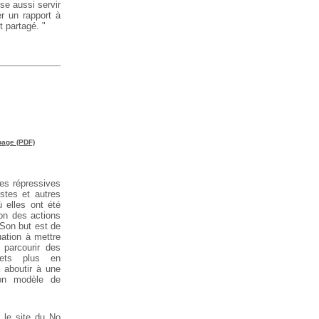
sse aussi servir
r un rapport à
et partagé. "
page (PDF)
es répressives
stes et autres
ù elles ont été
ion des actions
 Son but est de
uation à mettre
parcourir des
jets plus en
à aboutir à une
ton modèle de
 le site du No