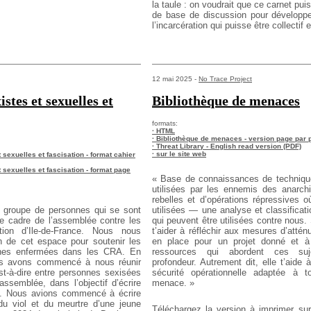
la taule : on voudrait que ce carnet pui
de base de discussion pour développe
l’incarcération qui puisse être collectif 
12 mai 2025 -
No Trace Project
istes et sexuelles et
Bibliothèque de menaces
formats:
· HTML
· Bibliothèque de menaces - version page par 
· Threat Library - English read version (PDF)
· sur le site web
 sexuelles et fascisation - format cahier
 sexuelles et fascisation - format page
« Base de connaissances de techniqu
utilisées par les ennemis des anarchi
rebelles et d’opérations répressives o
groupe de personnes qui se sont
utilisées — une analyse et classificat
le cadre
de l’assemblée contre les
qui peuvent être utilisées contre nous.
ion d’Ile-de-France. Nous
nous
t’aider à réfléchir aux mesures d’attén
n de cet espace pour soutenir les
en place pour un projet donné et à 
es enfermées dans les CRA. En
ressources qui abordent ces su
us avons commencé à
nous réunir
profondeur. Autrement dit, elle t’aide 
st-à-dire entre personnes sexisées
sécurité opérationnelle adaptée à 
assemblée, dans l’objectif d’écrire
menace. »
.
Nous avions commencé à écrire
du viol et du meurtre
d’une jeune
Téléchargez la version à imprimer
sur