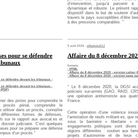
d’intervention,
jusqu’à parvenir à u
dynamique et robuste. Le présent
rapp
dispositif dans le but de soutenir d’a
travers le pays susceptibles d’être bie
à des pressions
comparables. "
5 avril 2026 -
affairedu812
es pour se défendre
Affaire du 8 décembre 202
ribunaux
formats:
· HTML
· Affaire du 8 décembre 2020 - version cahier 
· Affaire du 8 décembre 2020 - version page p
se défendre devant les tribunaux -
se défendre devant les tribunaux -
"
Le 8 décembre 2020, la DGSI ac
 (PDF)
policiers sur-armés (GAO, RAID, CRS
une opération antiterroriste aux quat
ner des pistes pour comprendre le
France.
n procès pénal, comprendre le
 utiliser dans un procès, connaître
Cette opération d’une violence inou
 différentes formes de défenses,
l’arrestation de neufs militant·es, que 
s sur le rapport aux avocat.es et
sous la bannière « libertaire » 
 dossier judiciaire. C’est quelques
engagements politiques sont diver
ases pour se préparer une défense
régions différentes : soutien aux fami
enjeux d’un procès."
projets d’autonomie et de lieux co