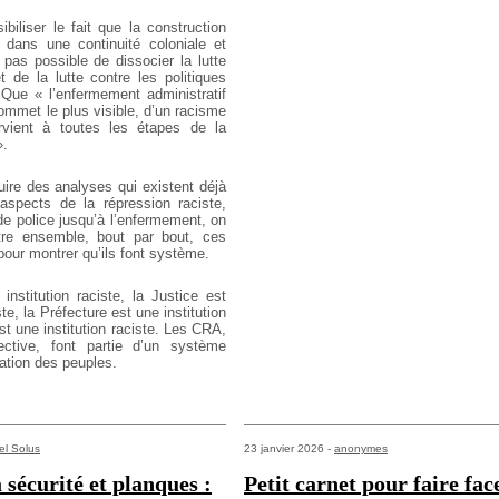
biliser le fait que la construction
t dans une continuité coloniale et
t pas
possible de dissocier la lutte
et de la lutte contre
les politiques
. Que « l’enfermement administratif
ommet le plus visible, d’un racisme
rvient à toutes les étapes de la
».
uire des analyses qui existent déjà
spects de la répression raciste,
de police jusqu’à
l’enfermement, on
re ensemble, bout par bout, ces
pour montrer qu’ils font système.
institution raciste, la Justice est
te, la Préfecture est une institution
est une
institution raciste. Les CRA,
ctive, font partie d’un
système
sation des peuples.
l Solus
23 janvier 2026 -
anonymes
 sécurité et planques :
Petit carnet pour faire face