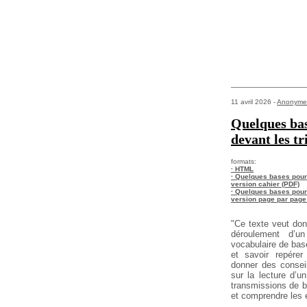
11 avril 2026 -
Anonyme
Quelques bas
devant les t
formats:
· HTML
· Quelques bases pour 
version cahier (PDF)
· Quelques bases pour 
version page par page
"Ce texte veut don
déroulement d’u
vocabulaire de base
et savoir repérer
donner des conseil
sur la lecture d’un
transmissions de b
et comprendre les 