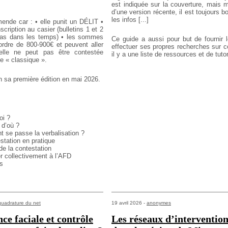
est indiquée sur la couverture, mais m
d’une version récente, il est toujours bo
les infos [...]
ende car :
• elle punit un DÉLIT
•
scription au casier (bulletins 1 et 2
as dans les temps)
• les sommes
Ce guide a aussi pour but de fournir 
’ordre de 800-900€ et peuvent
aller
effectuer ses propres recherches sur ce
lle ne peut pas être contestée
il y a une liste de ressources et de tutori
 « classique ».
n sa première édition en mai 2026.
oi ?
 d’où ?
 se passe la verbalisation ?
station en pratique
de la contestation
r collectivement à l’AFD
s
quadrature du net
19 avril 2026 -
anonymes
ce faciale et contrôle
Les réseaux d’interventio