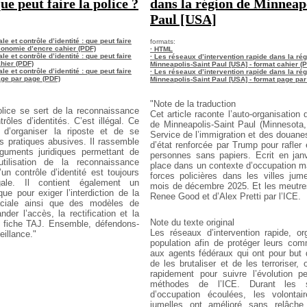
que peut faire la police ?
dans la région de Minneap
Paul [USA]
e et contrôle d’identité : que peut faire
formats:
économie d’encre cahier (PDF)
· HTML
e et contrôle d’identité : que peut faire
· Les réseaux d’intervention rapide dans la ré
ahier (PDF)
Minneapolis-Saint Paul [USA] - format cahier (
e et contrôle d’identité : que peut faire
· Les réseaux d’intervention rapide dans la ré
page par page (PDF)
Minneapolis-Saint Paul [USA] - format page pa
"Note de la traduction
olice se sert de la reconnaissance
Cet article raconte l’auto-organisation 
trôles d’identités. C’est illégal. Ce
de
Minneapolis-Saint Paul (Minnesota
 d’organiser la riposte et de se
Service de l’immigration
et des douanes
s pratiques abusives. Il rassemble
d’état renforcée par Trump pour rafler 
guments juridiques permettant de
personnes sans papiers. Ecrit en janv
utilisation de la reconnaissance
place
dans un contexte d’occupation m
un contrôle d’identité est toujours
forces policières dans les
villes jume
légale. Il contient également un
mois de décembre 2025. Et les meutre
que pour exiger l’interdiction de la
Renee Good et d’Alex Pretti par l’ICE.
aciale ainsi que des modèles de
der l’accès, la rectification et la
Note du texte original
 fiche TAJ. Ensemble, défendons-
Les réseaux d’intervention rapide, or
eillance."
population afin de
protéger leurs com
aux agents fédéraux qui ont pour but 
de les brutaliser et de les terroriser, 
rapidement pour suivre l’évolution 
méthodes de l’ICE.
Durant les s
d’occupation écoulées, les volontai
jumelles ont amélioré sans relâche