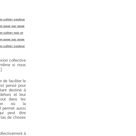
ion cahier couleur
sion page par page
on cahier noir et
sion page par page
ion cahier couleur
exion collective
, même si nous
.]
 de faciliter le
est pensé pour
étant destiné à
dehors et leur
tout dans les
ation où la
Il permet aussi
ui peut être
n tas de choses
ollectivement à