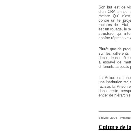
Son but est de visi
d’un CRA
s’inscri
raciste. Qu’il n’es
contre un tel proj
racistes de l’État
est
un rouage, le s
structurel qui
inte
chaîne répressive 
Plutôt que de prod
sur les différents
a
depuis le contrôle 
a essayé de mett
différents aspects 
La Police est une 
une institution
racis
raciste, la Prison 
dans cette perspe
entier de hiérarchi
8 février 2026 -
Immanue
Culture de la