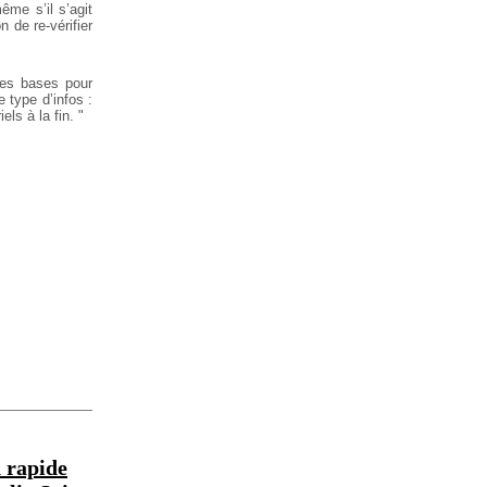
ême s’il s’agit
n de re-vérifier
les bases pour
 type d’infos :
els à la fin. "
n rapide