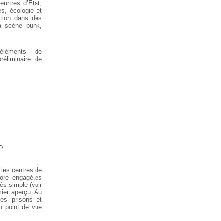
urtres d’État,
les, écologie et
ation dans des
a scène punk,
 élèments de
préliminaire de
F)
 les centres de
ore engagé.es
ès simple (voir
ier aperçu. Au
es prisons et
n point de vue