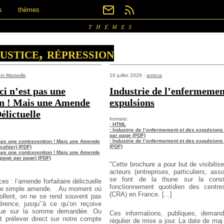
s
thèmes
THÈMES
justice, répression
m Marseille
16 juillet 2026 -
anticra
ci n’est pas une
Industrie de l’enfermemen
on ! Mais une Amende
expulsions
élictuelle
formats:
· HTML
· Industrie de l’enfermement et des expulsions
par page (PDF)
· Industrie de l’enfermement et des expulsions
t pas une contravention ! Mais une Amende
(PDF)
(cahier) (PDF)
t pas une contravention ! Mais une Amende
 (page par page) (PDF)
"Cette brochure a pour but de visibilise
acteurs (entreprises, particuliers, asso
se font de la thune sur la const
s : l’amende forfaitaire délictuelle
fonctionnement quotidien des centre
ne simple amende.
Au moment où
(CRA) en France. [...]
collent, on ne se rend souvent pas
érence, jusqu’’à ce qu’on reçoive
tique sur la somme demandée. Ou
Ces informations, publiques, demand
it prélever direct sur notre compte
régulier de mise a jour. La date de maj