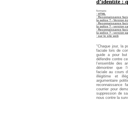
d’identité : 
formats:
· HTML
· Reconnaissance facial
la police ? - Version 
· Reconnaissance facial
la police ? - version c
· Reconnaissance facial
la police ? - version 
· sur le site web
"Chaque jour, la p
faciale lors de con
guide a pour but
défendre contre ce
l’ensemble des ar
démontrer que l’
faciale au cours d’
illégitime et il
argumentaire politi
reconnaissance f
courrier pour deman
suppression de sa
nous contre la surv