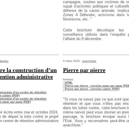
campagne, soutien aux victimes de me
squat d’activités politiques et culturel
défense de la cause animale, implic
Zones A Défendre, activisme dans l
féminisme, etc. "
Cette brochure décortique les
surveillance utilisés dans l’enquête 
l’affaire du 8 décembre.
Nantes
5 mars 2026 -
anonymes
tre la construction d’un
Pierre par pierre
tention administrative
formats:
· HTML
· Pierre par pierre - version page par page (PD
· Pierre par pierre - version cahier (PDF)
nstruction d’un centre de rétention
on cahier (PDF)
nstruction d’un centre de rétention
"Si vous ne savez pas ce que sont que
on page par page (PDF)
rétention et que
vous n’êtes pas enc
dans les luttes contre, cette brochure
tr
é écrite entre mai et octobre 2024,
même naïve) peut vous donner un prem
 de départ la lutte contre le projet
passage, la brochure évoque aussi l
n centre de
rétention administrative
l’Etat. Vous y
reconnaitrez peut-être u
anarchiste."