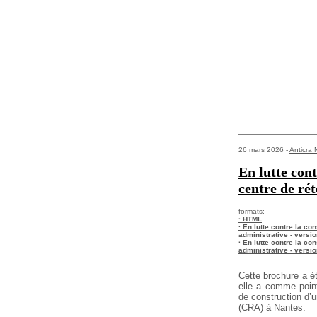
26 mars 2026 -
Anticra 
En lutte con
centre de ré
formats:
· HTML
· En lutte contre la co
administrative - versi
· En lutte contre la co
administrative - versi
Cette brochure a ét
elle a comme
point
de construction d’u
(CRA) à Nantes.