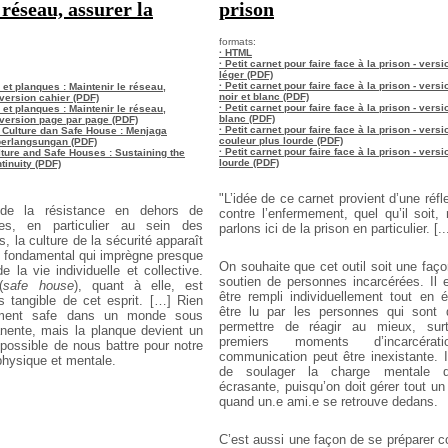
réseau, assurer la
prison
formats:
· HTML
· Petit carnet pour faire face à la prison - vers
léger (PDF)
· Petit carnet pour faire face à la prison - ver
é et planques : Maintenir le réseau,
noir et blanc (PDF)
 version cahier (PDF)
· Petit carnet pour faire face à la prison - versi
é et planques : Maintenir le réseau,
blanc (PDF)
- version page par page (PDF)
· Petit carnet pour faire face à la prison - ver
y Culture dan Safe House : Menjaga
couleur plus lourde (PDF)
berlangsungan (PDF)
· Petit carnet pour faire face à la prison - vers
ulture and Safe Houses : Sustaining the
lourde (PDF)
tinuity (PDF)
"L’idée de ce carnet provient d’une réfl
e la résistance en dehors de
contre l’enfermement, quel qu’il soit
lles, en particulier au sein des
parlons ici de la prison en particulier. [..
, la culture de la sécurité apparaît
 fondamental qui imprègne presque
On souhaite que cet outil soit une façon
 la vie individuelle et collective.
soutien de personnes incarcérées. Il 
(
safe house
), quant à elle, est
être rempli individuellement tout en 
us tangible de cet esprit. […] Rien
être lu par les personnes qui sont 
aiment safe dans un monde sous
permettre de réagir au mieux, sur
nente, mais la planque devient un
premiers moments d’incarcér
 possible de nous battre pour notre
communication peut être inexistante. 
physique et mentale.
de soulager la charge mentale q
écrasante, puisqu’on doit gérer tout u
quand un.e ami.e se retrouve dedans.
C’est aussi une façon de se préparer c