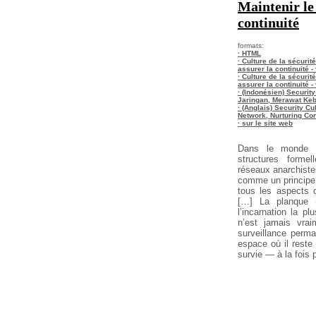
Maintenir le 
continuité
formats:
· HTML
· Culture de la sécurit
assurer la continuité -
· Culture de la sécurit
assurer la continuité 
· (Indonésien) Securit
Jaringan, Merawat Ke
· (Anglais) Security C
Network, Nurturing Con
· sur le site web
Dans le monde d
structures forme
réseaux anarchistes
comme un principe
tous les aspects de
[…] La planque 
l’incarnation la pl
n’est jamais vr
surveillance perma
espace où il reste
survie — à la fois 