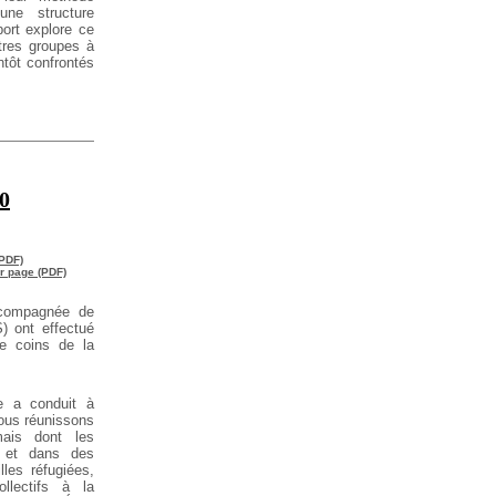
ne structure
ort explore ce
utres groupes à
ntôt confrontés
0
(PDF)
ar page (PDF)
compagnée de
) ont effectué
re coins de la
ïe a conduit à
nous réunissons
mais dont les
s et dans des
lles réfugiées,
llectifs à la