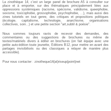
La zinothèque 14, c’est un large panel de brochure A5 à consulter sur
place et à emporter, sur des thématiques principalement liées aux
oppressions systémiques (racisme, spécisme, validisme, queerphobie,
sexisme, toxicophobie, grossophobie, psychophobie, ...), mais aussi des
zines tutoriels en tout genre, des critiques et propositions politiques
(écologie, capitalisme, technologie, anarchisme, organisations
collectives, soin...) et une petite section "art,subtil & poésie".
Nous sommes toujours raviis de recevoir des demandes, des
commentaires ou des suggestions de brochures ou même de
textes/matériels divers à éditer en brochures (on fait équipe avec une
petite auto-édition toute jeunette, Editions B12, pour mettre en avant des
partages invisibilisés ou des classiques a relayer de manière plus
accessible).
Pour nous contacter : zinotheque14(at)riseup(point)net