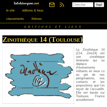
le site
éditions & lieux
classements
thèmes
EDITIONS ET LIEUX
Zinothèque 14 (Toulouse)
La Zinothèque 14
(Z14, Zino14) est
une zinothèque
itinérante qui se
déplace
d’évènements
militants en lieux co
au gré de nos
périgrinations, nos
contacts et les
propositions que l’on
reçoit de l’accueillir.
Elle est basée sur
Toulouse, France
actuellement.