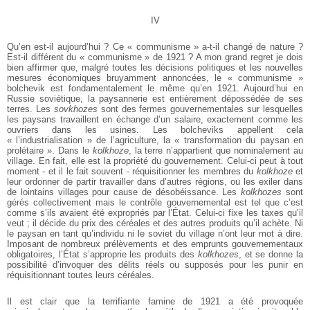
IV
Qu’en est-il aujourd’hui ? Ce « communisme » a-t-il changé de nature ?
Est-il différent du « communisme » de 1921 ? A mon grand regret je dois
bien affirmer que, malgré toutes les décisions politiques et les nouvelles
mesures économiques bruyamment annoncées, le « communisme »
bolchevik est fondamentalement le même qu’en 1921. Aujourd’hui en
Russie soviétique, la paysannerie est entièrement dépossédée de ses
terres. Les
sovkhozes
sont des fermes gouvernementales sur lesquelles
les paysans travaillent en échange d’un salaire, exactement comme les
ouvriers dans les usines. Les bolcheviks appellent cela
« l’industrialisation » de l’agriculture, la « transformation du paysan en
prolétaire ». Dans le
kolkhoze
, la terre n’appartient que nominalement au
village. En fait, elle est la propriété du gouvernement. Celui-ci peut à tout
moment - et il le fait souvent - réquisitionner les membres du
kolkhoze
et
leur ordonner de partir travailler dans d’autres régions, ou les exiler dans
de lointains villages pour cause de désobéissance. Les
kolkhozes
sont
gérés collectivement mais le contrôle gouvernemental est tel que c’est
comme s’ils avaient été expropriés par l’État. Celui-ci fixe les taxes qu’il
veut ; il décide du prix des céréales et des autres produits qu’il achète. Ni
le paysan en tant qu’individu ni le soviet du village n’ont leur mot à dire.
Imposant de nombreux prélèvements et des emprunts gouvernementaux
obligatoires, l’État s’approprie les produits des
kolkhozes
, et se donne la
possibilité d’invoquer des délits réels ou supposés pour les punir en
réquisitionnant toutes leurs céréales.
Il est clair que la terrifiante famine de 1921 a été provoquée