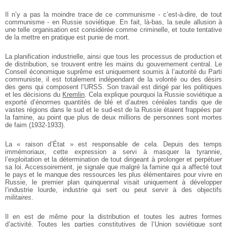
Il n’y a pas la moindre trace de ce communisme - c’est-à-dire, de tout
communisme - en Russie soviétique. En fait, là-bas, la seule allusion à
une telle organisation est considérée comme criminelle, et toute tentative
de la mettre en pratique est punie de mort.
La planification industrielle, ainsi que tous les processus de production et
de distribution, se trouvent entre les mains du gouvernement central. Le
Conseil économique suprême est uniquement soumis à l’autorité du Parti
communiste, il est totalement indépendant de la volonté ou des désirs
des gens qui composent l’URSS. Son travail est dirigé par les politiques
et les décisions du
Kremlin
. Cela explique pourquoi la Russie soviétique a
exporté d’énormes quantités de blé et d’autres céréales tandis que de
vastes régions dans le sud et le sud-est de la Russie étaient frappées par
la famine, au point que plus de deux millions de personnes sont mortes
de faim (1932-1933).
La « raison d’État » est responsable de cela. Depuis des temps
immémoriaux, cette expression a servi à masquer la tyrannie,
l’exploitation et la détermination de tout dirigeant à prolonger et perpétuer
sa loi. Accessoirement, je signale que malgré la famine qui a affecté tout
le pays et le manque des ressources les plus élémentaires pour vivre en
Russie, le premier plan quinquennal visait uniquement à développer
l’industrie lourde, industrie qui sert ou peut servir à des objectifs
militaires
.
Il en est de même pour la distribution et toutes les autres formes
d’activité. Toutes les parties constitutives de l’Union soviétique sont