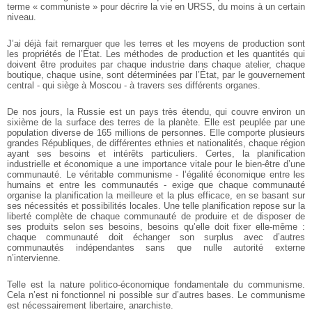
terme « communiste » pour décrire la vie en URSS, du moins à un certain
niveau.
J’ai déjà fait remarquer que les terres et les moyens de production sont
les propriétés de l’État. Les méthodes de production et les quantités qui
doivent être produites par chaque industrie dans chaque atelier, chaque
boutique, chaque usine, sont déterminées par l’État, par le gouvernement
central - qui siège à Moscou - à travers ses différents organes.
De nos jours, la Russie est un pays très étendu, qui couvre environ un
sixième de la surface des terres de la planète. Elle est peuplée par une
population diverse de 165 millions de personnes. Elle comporte plusieurs
grandes Républiques, de différentes ethnies et nationalités, chaque région
ayant ses besoins et intérêts particuliers. Certes, la planification
industrielle et économique a une importance vitale pour le bien-être d’une
communauté. Le véritable communisme - l’égalité économique entre les
humains et entre les communautés - exige que chaque communauté
organise la planification la meilleure et la plus efficace, en se basant sur
ses nécessités et possibilités locales. Une telle planification repose sur la
liberté complète de chaque communauté de produire et de disposer de
ses produits selon ses besoins, besoins qu’elle doit fixer elle-même :
chaque communauté doit échanger son surplus avec d’autres
communautés indépendantes sans que nulle autorité externe
n’intervienne.
Telle est la nature politico-économique fondamentale du communisme.
Cela n’est ni fonctionnel ni possible sur d’autres bases. Le communisme
est nécessairement libertaire, anarchiste.