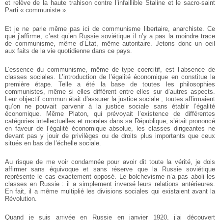
et relève de la haute trahison contre l’infaillible Staline et le sacro-saint
Parti « communiste ».
Et je ne parle même pas ici de communisme libertaire, anarchiste. Ce
que j’affirme, c’est qu’en Russie soviétique il n’y a pas la moindre trace
de communisme, même d’État, même autoritaire. Jetons donc un oeil
aux faits de la vie quotidienne dans ce pays.
L’essence du communisme, même de type coercitif, est l’absence de
classes sociales. L’introduction de l’égalité économique en constitue la
première étape. Telle a été la base de toutes les philosophies
communistes, même si elles diffèrent entre elles sur d’autres aspects.
Leur objectif commun était d’assurer la justice sociale ; toutes affirmaient
qu’on ne pouvait parvenir à la justice sociale sans établir l’égalité
économique. Même Platon, qui prévoyait l’existence de différentes
catégories intellectuelles et morales dans sa République, s’était prononcé
en faveur de l’égalité économique absolue, les classes dirigeantes ne
devant pas y jouir de privilèges ou de droits plus importants que ceux
situés en bas de l’échelle sociale.
Au risque de me voir condamnée pour avoir dit toute la vérité, je dois
affirmer sans équivoque et sans réserve que la Russie soviétique
représente le cas exactement opposé. Le bolchevisme n’a pas aboli les
classes en Russie : il a simplement inversé leurs relations antérieures.
En fait, il a même multiplié les divisions sociales qui existaient avant la
Révolution.
Quand je suis arrivée en Russie en janvier 1920, j’ai découvert