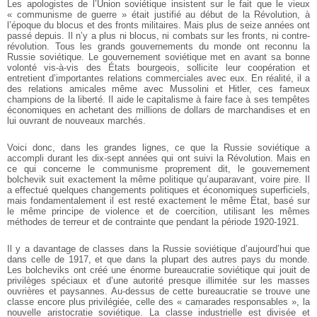
Les apologistes de l’Union soviétique insistent sur le fait que le vieux
« communisme de guerre » était justifié au début de la Révolution, à
l’époque du blocus et des fronts militaires. Mais plus de seize années ont
passé depuis. Il n’y a plus ni blocus, ni combats sur les fronts, ni contre-
révolution. Tous les grands gouvernements du monde ont reconnu la
Russie soviétique. Le gouvernement soviétique met en avant sa bonne
volonté vis-à-vis des États bourgeois, sollicite leur coopération et
entretient d’importantes relations commerciales avec eux. En réalité, il a
des relations amicales même avec Mussolini et Hitler, ces fameux
champions de la liberté. Il aide le capitalisme à faire face à ses tempêtes
économiques en achetant des millions de dollars de marchandises et en
lui ouvrant de nouveaux marchés.
Voici donc, dans les grandes lignes, ce que la Russie soviétique a
accompli durant les dix-sept années qui ont suivi la Révolution. Mais en
ce qui concerne le communisme proprement dit, le gouvernement
bolchevik suit exactement la même politique qu’auparavant, voire pire. Il
a effectué quelques changements politiques et économiques superficiels,
mais fondamentalement il est resté exactement le même État, basé sur
le même principe de violence et de coercition, utilisant les mêmes
méthodes de terreur et de contrainte que pendant la période 1920-1921.
Il y a davantage de classes dans la Russie soviétique d’aujourd’hui que
dans celle de 1917, et que dans la plupart des autres pays du monde.
Les bolcheviks ont créé une énorme bureaucratie soviétique qui jouit de
privilèges spéciaux et d’une autorité presque illimitée sur les masses
ouvrières et paysannes. Au-dessus de cette bureaucratie se trouve une
classe encore plus privilégiée, celle des « camarades responsables », la
nouvelle aristocratie soviétique. La classe industrielle est divisée et