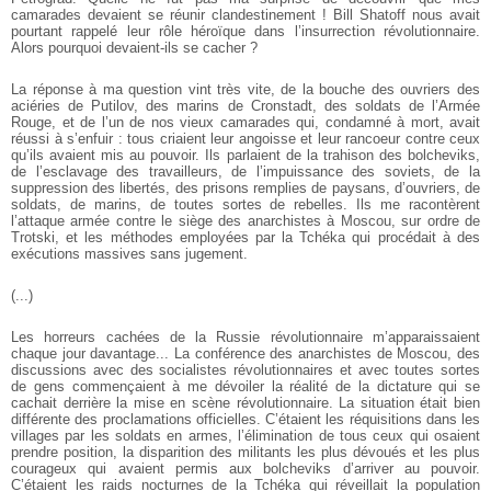
camarades devaient se réunir clandestinement ! Bill Shatoff nous avait
pourtant rappelé leur rôle héroïque dans l’insurrection révolutionnaire.
Alors pourquoi devaient-ils se cacher ?
La réponse à ma question vint très vite, de la bouche des ouvriers des
aciéries de Putilov, des marins de Cronstadt, des soldats de l’Armée
Rouge, et de l’un de nos vieux camarades qui, condamné à mort, avait
réussi à s’enfuir : tous criaient leur angoisse et leur rancoeur contre ceux
qu’ils avaient mis au pouvoir. Ils parlaient de la trahison des bolcheviks,
de l’esclavage des travailleurs, de l’impuissance des soviets, de la
suppression des libertés, des prisons remplies de paysans, d’ouvriers, de
soldats, de marins, de toutes sortes de rebelles. Ils me racontèrent
l’attaque armée contre le siège des anarchistes à Moscou, sur ordre de
Trotski, et les méthodes employées par la Tchéka qui procédait à des
exécutions massives sans jugement.
(...)
Les horreurs cachées de la Russie révolutionnaire m’apparaissaient
chaque jour davantage... La conférence des anarchistes de Moscou, des
discussions avec des socialistes révolutionnaires et avec toutes sortes
de gens commençaient à me dévoiler la réalité de la dictature qui se
cachait derrière la mise en scène révolutionnaire. La situation était bien
différente des proclamations officielles. C’étaient les réquisitions dans les
villages par les soldats en armes, l’élimination de tous ceux qui osaient
prendre position, la disparition des militants les plus dévoués et les plus
courageux qui avaient permis aux bolcheviks d’arriver au pouvoir.
C’étaient les raids nocturnes de la Tchéka qui réveillait la population