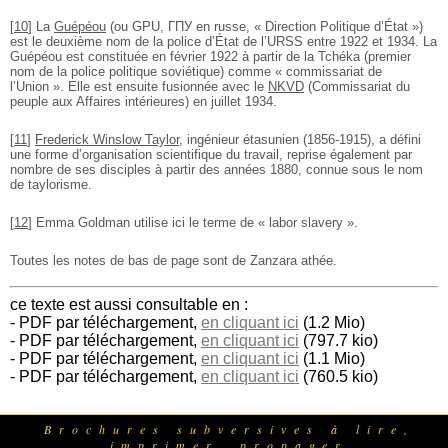
[
10
]
La
Guépéou
(ou GPU, ГПУ en russe, « Direction Politique d’État »)
est le deuxième nom de la police d’État de l’URSS entre 1922 et 1934. La
Guépéou est constituée en février 1922 à partir de la Tchéka (premier
nom de la police politique soviétique) comme « commissariat de
l’Union ». Elle est ensuite fusionnée avec le
NKVD
(Commissariat du
peuple aux Affaires intérieures) en juillet 1934.
[
11
]
Frederick Winslow Taylor
, ingénieur étasunien (1856-1915), a défini
une forme d’organisation scientifique du travail, reprise également par
nombre de ses disciples à partir des années 1880, connue sous le nom
de taylorisme.
[
12
]
Emma Goldman utilise ici le terme de « labor slavery ».
Toutes les notes de bas de page sont de Zanzara athée.
ce texte est aussi consultable en :
- PDF par téléchargement,
en cliquant ici
(1.2 Mio)
- PDF par téléchargement,
en cliquant ici
(797.7 kio)
- PDF par téléchargement,
en cliquant ici
(1.1 Mio)
- PDF par téléchargement,
en cliquant ici
(760.5 kio)
Brochures subversives à lire,
imprimer, propager