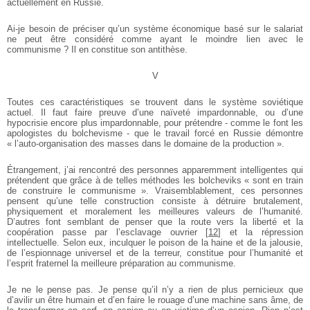
actuellement en Russie.
Ai-je besoin de préciser qu’un système économique basé sur le salariat
ne peut être considéré comme ayant le moindre lien avec le
communisme ? Il en constitue son antithèse.
V
Toutes ces caractéristiques se trouvent dans le système soviétique
actuel. Il faut faire preuve d’une naïveté impardonnable, ou d’une
hypocrisie encore plus impardonnable, pour prétendre - comme le font les
apologistes du bolchevisme - que le travail forcé en Russie démontre
« l’auto-organisation des masses dans le domaine de la production ».
Étrangement, j’ai rencontré des personnes apparemment intelligentes qui
prétendent que grâce à de telles méthodes les bolcheviks « sont en train
de construire le communisme ». Vraisemblablement, ces personnes
pensent qu’une telle construction consiste à détruire brutalement,
physiquement et moralement les meilleures valeurs de l’humanité.
D’autres font semblant de penser que la route vers la liberté et la
coopération passe par l’esclavage ouvrier
[
12
]
et la répression
intellectuelle. Selon eux, inculquer le poison de la haine et de la jalousie,
de l’espionnage universel et de la terreur, constitue pour l’humanité et
l’esprit fraternel la meilleure préparation au communisme.
Je ne le pense pas. Je pense qu’il n’y a rien de plus pernicieux que
d’avilir un être humain et d’en faire le rouage d’une machine sans âme, de