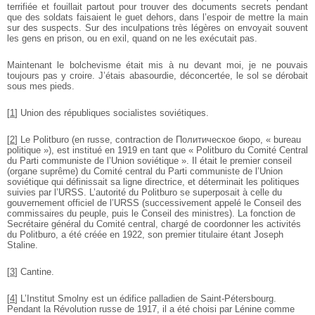
terrifiée et fouillait partout pour trouver des documents secrets pendant
que des soldats faisaient le guet dehors, dans l’espoir de mettre la main
sur des suspects. Sur des inculpations très légères on envoyait souvent
les gens en prison, ou en exil, quand on ne les exécutait pas.
Maintenant le bolchevisme était mis à nu devant moi, je ne pouvais
toujours pas y croire. J’étais abasourdie, déconcertée, le sol se dérobait
sous mes pieds.
[
1
]
Union des républiques socialistes soviétiques.
[
2
]
Le Politburo (en russe, contraction de Политическоe бюро, « bureau
politique »), est institué en 1919 en tant que « Politburo du Comité Central
du Parti communiste de l’Union soviétique ». Il était le premier conseil
(organe suprême) du Comité central du Parti communiste de l’Union
soviétique qui définissait sa ligne directrice, et déterminait les politiques
suivies par l’URSS. L’autorité du Politburo se superposait à celle du
gouvernement officiel de l’URSS (successivement appelé le Conseil des
commissaires du peuple, puis le Conseil des ministres). La fonction de
Secrétaire général du Comité central, chargé de coordonner les activités
du Politburo, a été créée en 1922, son premier titulaire étant Joseph
Staline.
[
3
]
Cantine.
[
4
]
L’Institut Smolny est un édifice palladien de Saint-Pétersbourg.
Pendant la Révolution russe de 1917, il a été choisi par Lénine comme