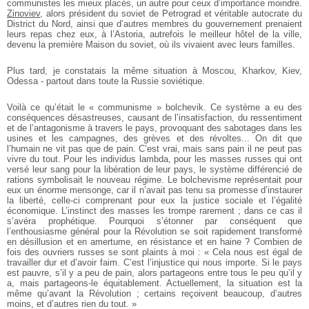
communistes les mieux placés, un autre pour ceux d’importance moindre.
Zinoviev
, alors président du soviet de Petrograd et véritable autocrate du
District du Nord, ainsi que d’autres membres du gouvernement prenaient
leurs repas chez eux, à l’Astoria, autrefois le meilleur hôtel de la ville,
devenu la première Maison du soviet, où ils vivaient avec leurs familles.
Plus tard, je constatais la même situation à Moscou, Kharkov, Kiev,
Odessa - partout dans toute la Russie soviétique.
Voilà ce qu’était le « communisme » bolchevik. Ce système a eu des
conséquences désastreuses, causant de l’insatisfaction, du ressentiment
et de l’antagonisme à travers le pays, provoquant des sabotages dans les
usines et les campagnes, des grèves et des révoltes... On dit que
l’humain ne vit pas que de pain. C’est vrai, mais sans pain il ne peut pas
vivre du tout. Pour les individus lambda, pour les masses russes qui ont
versé leur sang pour la libération de leur pays, le système différencié de
rations symbolisait le nouveau régime. Le bolchevisme représentait pour
eux un énorme mensonge, car il n’avait pas tenu sa promesse d’instaurer
la liberté, celle-ci comprenant pour eux la justice sociale et l’égalité
économique. L’instinct des masses les trompe rarement ; dans ce cas il
s’avéra prophétique. Pourquoi s’étonner par conséquent que
l’enthousiasme général pour la Révolution se soit rapidement transformé
en désillusion et en amertume, en résistance et en haine ? Combien de
fois des ouvriers russes se sont plaints à moi : « Cela nous est égal de
travailler dur et d’avoir faim. C’est l’injustice qui nous importe. Si le pays
est pauvre, s’il y a peu de pain, alors partageons entre tous le peu qu’il y
a, mais partageons-le équitablement. Actuellement, la situation est la
même qu’avant la Révolution ; certains reçoivent beaucoup, d’autres
moins, et d’autres rien du tout. »