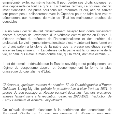
emprisonné, exilé, ou même fusillé. Il peut perdre ses droits civiques, et
être dépossédé de tout ce qu’il a. En d’autres termes, ce nouveau décret
institutionnalise une prime pour tous les informateurs qui, afin de sauver
leur propre peau, collaboreront avec la Guépéou pour se faire bien voir et
dénonceront aux hommes de main de l’État les malheureux proches de
coupables.
Ce nouveau décret devrait définitivement balayer tout doute subsistant
encore à propos de l’existence d’un véritable communisme en Russie. Il
s’écarte même du prétexte de l’internationalisme et des intérêts du
prolétariat. Le vieil hymne internationaliste s’est maintenant transformé en
un chant païen à la gloire de la patrie que la presse soviétique servile
encense bruyamment : « La défense de la patrie est la loi suprême de la
vie, et celui qui élève la main contre elle, qui la trahit, doit être éliminé. »
Il est désormais indéniable que la Russie soviétique est politiquement un
régime de despotisme absolu, et économiquement la forme la plus
crasseuse du capitalisme d’État.
Ci-dessous, quelques extraits du chapitre 52 de l’autobiographie d’Emma
Goldman,
Living My Life
, publiée la première fois à New York en 1931, à
propos de son passage en Russie pendant deux ans, lors des premières
années faisant suite à la révolution russe, en 1920-1921. Traduction de
Cathy Bernheim et Annette Lévy-Willard :
On m’avait demandé d’assister à la conférence des anarchistes de
Petrograd. Quelle ne fut pas ma surprise de découvrir que mes