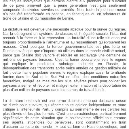
les risques incroyables que certains d’entre eux prennent pour s’évader
de ce pays prouvent que la jeune génération n’est pas seulement
composée d’individus serviles ou craintifs. Non, toute la jeunesse russe
n’a pas été transformée en pantins, en fanatiques ou en adorateurs du
trône de Staline et du mausolée de Lénine.
La dictature est devenue une nécessité absolue pour la survie du régime.
Car là où règnent un système de classes et l’inégalité sociale, l’État doit
recourir à la force et à la répression. La brutalité d’une telle situation est
toujours proportionnelle à l’amertume et au ressentiment qu’éprouvent les
masses. C’est pourquoi la terreur gouvernementale est plus forte en
Russie soviétique que n’importe où ailleurs dans le monde civilisé actuel,
parce que Staline doit vaincre et réduire en esclavage une centaine de
millions de paysans tenaces. C’est la haine populaire envers le régime
qui explique le prodigieux sabotage industriel en Russie, la
désorganisation des transports après seize années de gestion militaire de
fait ; cette haine populaire envers le régime explique aussi la terrifiante
famine dans le Sud et le Sud-Est en dépit des conditions naturelles
favorables, malgré les mesures les plus sévères prises pour obliger les
paysans à semer et récolter, et malgré l’extermination et la déportation de
plus d’un million de paysans dans les camps de travail forcé.
La dictature bolchevik est une forme d’absolutisme qui doit sans cesse
se durcir pour survivre, qui réprime toute opinion indépendante et toute
critique à l’intérieur du Parti, y compris au sein même de ses cercles les
plus élevés et les plus fermés. C’est une caractéristique particulièrement
significative de cette situation que le bolchevisme officiel tout comme
ses agents, stipendiés ou bénévoles, sont constamment en train
d’assurer au reste du monde : « tout va bien en Russie soviétique, tout