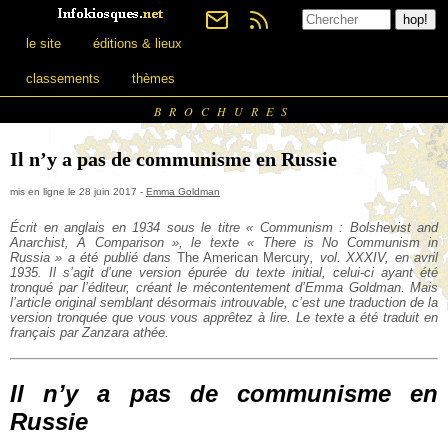
le site
éditions & lieux
classements
thèmes
BROCHURES
Il n’y a pas de communisme en Russie
mis en ligne le 28 juin 2017 -
Emma Goldman
Écrit en anglais en 1934 sous le titre « Communism : Bolshevist and
Anarchist, A Comparison », le texte « There is No Communism in
Russia » a été publié dans
The American Mercury
, vol. XXXIV, en avril
1935. Il s’agit d’une version épurée du texte initial, celui-ci ayant été
tronqué par l’éditeur, créant le mécontentement d’Emma Goldman. Mais
l’article original semblant désormais introuvable, c’est une traduction de la
version tronquée que vous vous apprêtez à lire. Le texte a été traduit en
français par Zanzara athée.
Il n’y a pas de communisme en
Russie