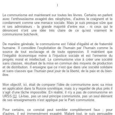
I
Le communisme est maintenant sur toutes les lèvres. Certains en parlent
avec l’enthousiasme exagéré des néophytes, d’autres le craignent et le
condamnent comme une menace sociale. Mais je suis presque sûre que
ni ses admirateurs - la grande majorité d’entre eux - ni ceux qui le
dénoncent n’ont une idée très claire de ce qu’est vraiment le
communisme bolchevik.
De manière générale, le communisme est l’idéal d’égalité et de fraternité
humaine. Il considère l’exploitation de l’humain par l’humain comme la
source de tout esclavage et de toute oppression. Il maintient que
l’inégalité économique mène à l’injustice sociale et est l’ennemie du
progrès moral et intellectuel. Le communisme vise à créer une société
sans classes, résultant de la mise en commun des moyens de production
et de distribution. Il enseigne que ce n’est que dans une société solidaire
et sans classes que l’humain peut jouir de la liberté, de la paix et du bien-
être.
Mon objectif, ici, était de comparer l’idée de communisme avec sa mise
en application dans la Russie soviétique, mais à y regarder de plus près il
s’agit d’une tâche impossible. En réalité, il n’y a pas de communisme en
URSS
[
1
]
. Là-bas, pas un seul principe communiste, pas un seul élément
de ses enseignements n’est appliqué par le Parti communiste.
Pour certains, ce constat peut sembler complètement faux ; pour
d’autres, il est immensément exagéré. Malgré tout, je suis persuadée