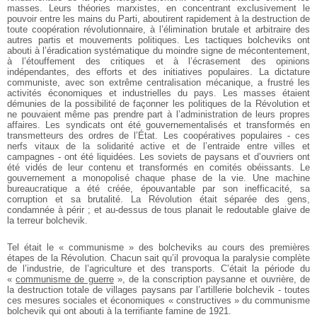
masses. Leurs théories marxistes, en concentrant exclusivement le
pouvoir entre les mains du Parti, aboutirent rapidement à la destruction de
toute coopération révolutionnaire, à l’élimination brutale et arbitraire des
autres partis et mouvements politiques. Les tactiques bolcheviks ont
abouti à l’éradication systématique du moindre signe de mécontentement,
à l’étouffement des critiques et à l’écrasement des opinions
indépendantes, des efforts et des initiatives populaires. La dictature
communiste, avec son extrême centralisation mécanique, a frustré les
activités économiques et industrielles du pays. Les masses étaient
démunies de la possibilité de façonner les politiques de la Révolution et
ne pouvaient même pas prendre part à l’administration de leurs propres
affaires. Les syndicats ont été gouvernementalisés et transformés en
transmetteurs des ordres de l’État. Les coopératives populaires - ces
nerfs vitaux de la solidarité active et de l’entraide entre villes et
campagnes - ont été liquidées. Les soviets de paysans et d’ouvriers ont
été vidés de leur contenu et transformés en comités obéissants. Le
gouvernement a monopolisé chaque phase de la vie. Une machine
bureaucratique a été créée, épouvantable par son inefficacité, sa
corruption et sa brutalité. La Révolution était séparée des gens,
condamnée à périr ; et au-dessus de tous planait le redoutable glaive de
la terreur bolchevik.
Tel était le « communisme » des bolcheviks au cours des premières
étapes de la Révolution. Chacun sait qu’il provoqua la paralysie complète
de l’industrie, de l’agriculture et des transports. C’était la période du
«
communisme de guerre
», de la conscription paysanne et ouvrière, de
la destruction totale de villages paysans par l’artillerie bolchevik - toutes
ces mesures sociales et économiques « constructives » du communisme
bolchevik qui ont abouti à la terrifiante famine de 1921.