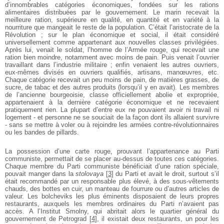
d’innombrables catégories économiques, fondées sur les rations
alimentaires distribuées par le gouvernement. Le marin recevait la
meilleure ration, supérieure en qualité, en quantité et en variété à la
nourriture que mangeait le reste de la population. C’était l’aristocrate de la
Révolution ; sur le plan économique et social, il était considéré
universellement comme appartenant aux nouvelles classes privilégiées.
Après lui, venait le soldat, l’homme de l’Armée rouge, qui recevait une
ration bien moindre, notamment avec moins de pain. Puis venait l’ouvrier
travaillant dans l’industrie militaire ; enfin venaient les autres ouvriers,
eux-mêmes divisés en ouvriers qualifiés, artisans, manœuvres, etc.
Chaque catégorie recevait un peu moins de pain, de matières grasses, de
sucre, de tabac et des autres produits (lorsqu’il y en avait). Les membres
de l’ancienne bourgeoisie, classe officiellement abolie et expropriée,
appartenaient à la dernière catégorie économique et ne recevaient
pratiquement rien. La plupart d’entre eux ne pouvaient avoir ni travail ni
logement - et personne ne se souciait de la façon dont ils allaient survivre
- sans se mettre à voler ou à rejoindre les armées contre-révolutionnaires
ou les bandes de pillards.
La possession d’une carte rouge, prouvant l’appartenance au Parti
communiste, permettait de se placer au-dessus de toutes ces catégories.
Chaque membre du Parti communiste bénéficiait d’une ration spéciale,
pouvait manger dans la
stolovaya
[
3
]
du Parti et avait le droit, surtout s’il
était recommandé par un responsable plus élevé, à des sous-vêtements
chauds, des bottes en cuir, un manteau de fourrure ou d’autres articles de
valeur. Les bolcheviks les plus éminents disposaient de leurs propres
restaurants, auxquels les membres ordinaires du Parti n’avaient pas
accès. A l’Institut Smolny, qui abritait alors le quartier général du
gouvernement de Petrograd
[
4
]
, il existait deux restaurants, un pour les