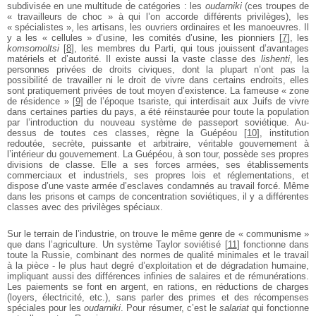
subdivisée en une multitude de catégories : les
oudarniki
(ces troupes de
« travailleurs de choc » à qui l’on accorde différents privilèges), les
« spécialistes », les artisans, les ouvriers ordinaires et les manoeuvres. Il
y a les « cellules » d’usine, les comités d’usine, les pionniers
[
7
]
, les
komsomoltsi
[
8
]
, les membres du Parti, qui tous jouissent d’avantages
matériels et d’autorité. Il existe aussi la vaste classe des
lishenti
, les
personnes privées de droits civiques, dont la plupart n’ont pas la
possibilité de travailler ni le droit de vivre dans certains endroits, elles
sont pratiquement privées de tout moyen d’existence. La fameuse « zone
de résidence »
[
9
]
de l’époque tsariste, qui interdisait aux Juifs de vivre
dans certaines parties du pays, a été réinstaurée pour toute la population
par l’introduction du nouveau système de passeport soviétique. Au-
dessus de toutes ces classes, règne la Guépéou
[
10
]
, institution
redoutée, secrète, puissante et arbitraire, véritable gouvernement à
l’intérieur du gouvernement. La Guépéou, à son tour, possède ses propres
divisions de classe. Elle a ses forces armées, ses établissements
commerciaux et industriels, ses propres lois et réglementations, et
dispose d’une vaste armée d’esclaves condamnés au travail forcé. Même
dans les prisons et camps de concentration soviétiques, il y a différentes
classes avec des privilèges spéciaux.
Sur le terrain de l’industrie, on trouve le même genre de « communisme »
que dans l’agriculture. Un système Taylor soviétisé
[
11
]
fonctionne dans
toute la Russie, combinant des normes de qualité minimales et le travail
à la pièce - le plus haut degré d’exploitation et de dégradation humaine,
impliquant aussi des différences infinies de salaires et de rémunérations.
Les paiements se font en argent, en rations, en réductions de charges
(loyers, électricité, etc.), sans parler des primes et des récompenses
spéciales pour les
oudarniki
. Pour résumer, c’est le
salariat
qui fonctionne