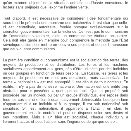
qu’un examen objectif de la situation actuelle en Russie convaincra le
lecteur sans préjugés que j’exprime l’entière vérité.
Tout d’abord, il est nécessaire de considérer l’idée fondamentale qui
sous-tend le prétendu communisme des bolcheviks. Il est clair que celle-
ci est centralisée, autoritaire, fondée presque exclusivement sur la
coercition gouvernementale, sur la violence. Ce n’est pas le communisme
de l’association volontaire, c’est un communisme étatique obligatoire.
Cela doit être gardé en mémoire pour comprendre la méthode que l’État
soviétique utilise pour mettre en oeuvre ses projets et donner l’impression
que ceux-ci sont communistes.
La première condition du communisme est la socialisation des terres, des
moyens de production et de distribution. Les terres et les machines
socialisées appartiennent aux gens, afin d’être utilisées par des individus
ou des groupes en fonction de leurs besoins. En Russie, les terres et les
moyens de production ne sont pas socialisés, mais
nationalisés
. Le
terme « nationalisé » est mal approprié, il est dénué de tout contenu. En
réalité, il n’y a pas de richesse nationale. Une nation est une entité trop
abstraite pour « posséder » quoi que ce soit. Que la propriété soit
possédée par un individu ou par un groupe d’individus, elle repose dans
tous les cas sur une réalité quantitativement définissable. Lorsqu’un bien
n’appartient ni à un individu ni à un groupe, il est soit nationalisé soit
socialisé. S’il est nationalisé, il appartient à l’État ; en clair, le
gouvernement en a le contrôle et peut en disposer selon ses désirs et
ses intentions. Mais si un bien est socialisé, chaque individu y a
librement accès et peut l’utiliser sans l’ingérence de qui que ce soit.