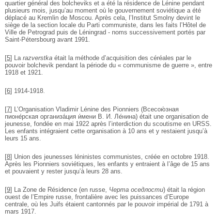
quartier général des bolcheviks et a été la résidence de Lénine pendant
plusieurs mois, jusqu’au moment où le gouvernement soviétique a été
déplacé au Kremlin de Moscou. Après cela, l’Institut Smolny devint le
siège de la section locale du Parti communiste, dans les faits l’Hôtel de
Ville de Petrograd puis de Léningrad - noms successivement portés par
Saint-Pétersbourg avant 1991.
[
5
]
La
razverstka
était la méthode d’acquisition des céréales par le
pouvoir bolchevik pendant la période du « communisme de guerre », entre
1918 et 1921.
[
6
]
1914-1918.
[
7
]
L’Organisation Vladimir Lénine des Pionniers (Всесою́зная
пионе́рская организа́ция и́мени В. И. Ле́нина) était une organisation de
jeunesse, fondée en mai 1922 après l’interdiction du scoutisme en URSS.
Les enfants intégraient cette organisation à 10 ans et y restaient jusqu’à
leurs 15 ans.
[
8
]
Union des jeunesses léninistes communistes, créée en octobre 1918.
Après les Pionniers soviétiques, les enfants y entraient à l’âge de 15 ans
et pouvaient y rester jusqu’à leurs 28 ans.
[
9
]
La Zone de Résidence (en russe,
Черта оседлости
) était la région
ouest de l’Empire russe, frontalière avec les puissances d’Europe
centrale, où les Juifs étaient cantonnés par le pouvoir impérial de 1791 à
mars 1917.