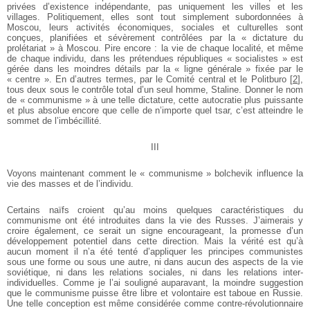
privées d’existence indépendante, pas uniquement les villes et les
villages. Politiquement, elles sont tout simplement subordonnées à
Moscou, leurs activités économiques, sociales et culturelles sont
conçues, planifiées et sévèrement contrôlées par la « dictature du
prolétariat » à Moscou. Pire encore : la vie de chaque localité, et même
de chaque individu, dans les prétendues républiques « socialistes » est
gérée dans les moindres détails par la « ligne générale » fixée par le
« centre ». En d’autres termes, par le Comité central et le Politburo
[
2
]
,
tous deux sous le contrôle total d’un seul homme, Staline. Donner le nom
de « communisme » à une telle dictature, cette autocratie plus puissante
et plus absolue encore que celle de n’importe quel tsar, c’est atteindre le
sommet de l’imbécillité.
III
Voyons maintenant comment le « communisme » bolchevik influence la
vie des masses et de l’individu.
Certains naïfs croient qu’au moins quelques caractéristiques du
communisme ont été introduites dans la vie des Russes. J’aimerais y
croire également, ce serait un signe encourageant, la promesse d’un
développement potentiel dans cette direction. Mais la vérité est qu’à
aucun moment il n’a été tenté d’appliquer les principes communistes
sous une forme ou sous une autre, ni dans aucun des aspects de la vie
soviétique, ni dans les relations sociales, ni dans les relations inter-
individuelles. Comme je l’ai souligné auparavant, la moindre suggestion
que le communisme puisse être libre et volontaire est taboue en Russie.
Une telle conception est même considérée comme contre-révolutionnaire