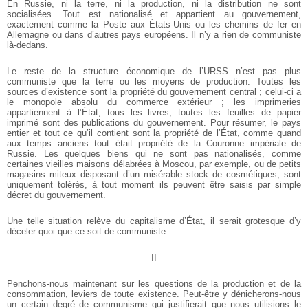
En Russie, ni la terre, ni la production, ni la distribution ne sont
socialisées. Tout est nationalisé et appartient au gouvernement,
exactement comme la Poste aux États-Unis ou les chemins de fer en
Allemagne ou dans d’autres pays européens. Il n’y a rien de communiste
là-dedans.
Le reste de la structure économique de l’URSS n’est pas plus
communiste que la terre ou les moyens de production. Toutes les
sources d’existence sont la propriété du gouvernement central ; celui-ci a
le monopole absolu du commerce extérieur ; les imprimeries
appartiennent à l’État, tous les livres, toutes les feuilles de papier
imprimé sont des publications du gouvernement. Pour résumer, le pays
entier et tout ce qu’il contient sont la propriété de l’État, comme quand
aux temps anciens tout était propriété de la Couronne impériale de
Russie. Les quelques biens qui ne sont pas nationalisés, comme
certaines vieilles maisons délabrées à Moscou, par exemple, ou de petits
magasins miteux disposant d’un misérable stock de cosmétiques, sont
uniquement tolérés, à tout moment ils peuvent être saisis par simple
décret du gouvernement.
Une telle situation relève du capitalisme d’État, il serait grotesque d’y
déceler quoi que ce soit de communiste.
II
Penchons-nous maintenant sur les questions de la production et de la
consommation, leviers de toute existence. Peut-être y dénicherons-nous
un certain degré de communisme qui justifierait que nous utilisions le