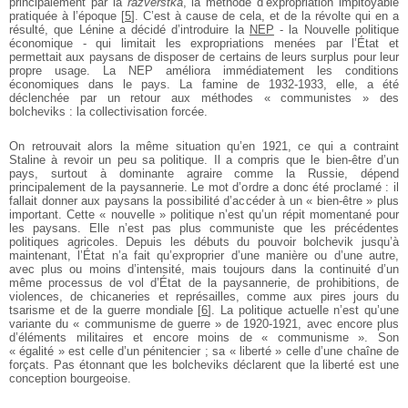
principalement par la
razverstka
, la méthode d’expropriation impitoyable
pratiquée à l’époque
[
5
]
. C’est à cause de cela, et de la révolte qui en a
résulté, que Lénine a décidé d’introduire la
NEP
- la Nouvelle politique
économique - qui limitait les expropriations menées par l’État et
permettait aux paysans de disposer de certains de leurs surplus pour leur
propre usage. La NEP améliora immédiatement les conditions
économiques dans le pays. La famine de 1932-1933, elle, a été
déclenchée par un retour aux méthodes « communistes » des
bolcheviks : la collectivisation forcée.
On retrouvait alors la même situation qu’en 1921, ce qui a contraint
Staline à revoir un peu sa politique. Il a compris que le bien-être d’un
pays, surtout à dominante agraire comme la Russie, dépend
principalement de la paysannerie. Le mot d’ordre a donc été proclamé : il
fallait donner aux paysans la possibilité d’accéder à un « bien-être » plus
important. Cette « nouvelle » politique n’est qu’un répit momentané pour
les paysans. Elle n’est pas plus communiste que les précédentes
politiques agricoles. Depuis les débuts du pouvoir bolchevik jusqu’à
maintenant, l’État n’a fait qu’exproprier d’une manière ou d’une autre,
avec plus ou moins d’intensité, mais toujours dans la continuité d’un
même processus de vol d’État de la paysannerie, de prohibitions, de
violences, de chicaneries et représailles, comme aux pires jours du
tsarisme et de la guerre mondiale
[
6
]
. La politique actuelle n’est qu’une
variante du « communisme de guerre » de 1920-1921, avec encore plus
d’éléments militaires et encore moins de « communisme ». Son
« égalité » est celle d’un pénitencier ; sa « liberté » celle d’une chaîne de
forçats. Pas étonnant que les bolcheviks déclarent que la liberté est une
conception bourgeoise.