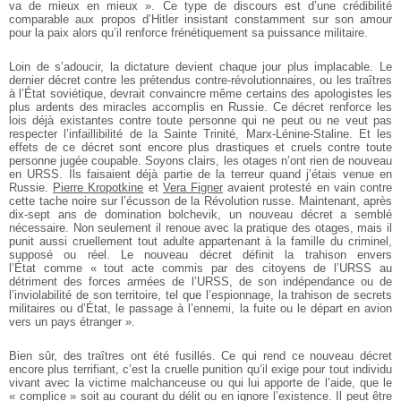
va de mieux en mieux ». Ce type de discours est d’une crédibilité
comparable aux propos d’Hitler insistant constamment sur son amour
pour la paix alors qu’il renforce frénétiquement sa puissance militaire.
Loin de s’adoucir, la dictature devient chaque jour plus implacable. Le
dernier décret contre les prétendus contre-révolutionnaires, ou les traîtres
à l’État soviétique, devrait convaincre même certains des apologistes les
plus ardents des miracles accomplis en Russie. Ce décret renforce les
lois déjà existantes contre toute personne qui ne peut ou ne veut pas
respecter l’infaillibilité de la Sainte Trinité, Marx-Lénine-Staline. Et les
effets de ce décret sont encore plus drastiques et cruels contre toute
personne jugée coupable. Soyons clairs, les otages n’ont rien de nouveau
en URSS. Ils faisaient déjà partie de la terreur quand j’étais venue en
Russie.
Pierre Kropotkine
et
Vera Figner
avaient protesté en vain contre
cette tache noire sur l’écusson de la Révolution russe. Maintenant, après
dix-sept ans de domination bolchevik, un nouveau décret a semblé
nécessaire. Non seulement il renoue avec la pratique des otages, mais il
punit aussi cruellement tout adulte appartenant à la famille du criminel,
supposé ou réel. Le nouveau décret définit la trahison envers
l’État comme « tout acte commis par des citoyens de l’URSS au
détriment des forces armées de l’URSS, de son indépendance ou de
l’inviolabilité de son territoire, tel que l’espionnage, la trahison de secrets
militaires ou d’État, le passage à l’ennemi, la fuite ou le départ en avion
vers un pays étranger ».
Bien sûr, des traîtres ont été fusillés. Ce qui rend ce nouveau décret
encore plus terrifiant, c’est la cruelle punition qu’il exige pour tout individu
vivant avec la victime malchanceuse ou qui lui apporte de l’aide, que le
« complice » soit au courant du délit ou en ignore l’existence. Il peut être