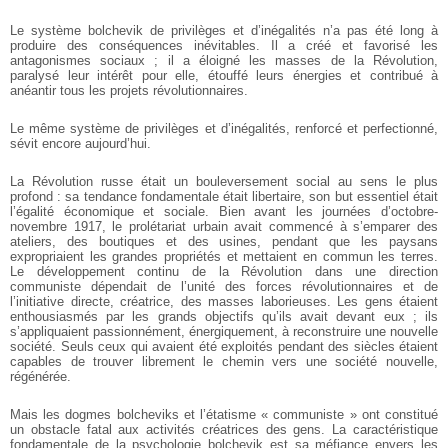
Le système bolchevik de privilèges et d’inégalités n’a pas été long à
produire des conséquences inévitables. Il a créé et favorisé les
antagonismes sociaux ; il a éloigné les masses de la Révolution,
paralysé leur intérêt pour elle, étouffé leurs énergies et contribué à
anéantir tous les projets révolutionnaires.
Le même système de privilèges et d’inégalités, renforcé et perfectionné,
sévit encore aujourd’hui.
La Révolution russe était un bouleversement social au sens le plus
profond : sa tendance fondamentale était libertaire, son but essentiel était
l’égalité économique et sociale. Bien avant les journées d’octobre-
novembre 1917, le prolétariat urbain avait commencé à s’emparer des
ateliers, des boutiques et des usines, pendant que les paysans
expropriaient les grandes propriétés et mettaient en commun les terres.
Le développement continu de la Révolution dans une direction
communiste dépendait de l’unité des forces révolutionnaires et de
l’initiative directe, créatrice, des masses laborieuses. Les gens étaient
enthousiasmés par les grands objectifs qu’ils avait devant eux ; ils
s’appliquaient passionnément, énergiquement, à reconstruire une nouvelle
société. Seuls ceux qui avaient été exploités pendant des siècles étaient
capables de trouver librement le chemin vers une société nouvelle,
régénérée.
Mais les dogmes bolcheviks et l’étatisme « communiste » ont constitué
un obstacle fatal aux activités créatrices des gens. La caractéristique
fondamentale de la psychologie bolchevik est sa méfiance envers les