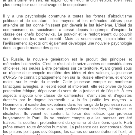
le transformer en serf, en espion ou en victime d’un espion. Rien n’est
plus corrupteur que l’esclavage et le despotisme.
Il y a une psychologie commune à toutes les formes d’absolutisme
politique et de dictature : les moyens et les méthodes utilisés pour
atteindre un but donné finissent par devenir le but lui-même. L’idéal du
communisme, du socialisme, a cessé depuis longtemps d’inspirer la
classe des chefs bolcheviks. Le pouvoir et le renforcement du pouvoir
sont devenus leur seul objectif. Mais la soumission, l’exploitation et
l’avilissement abjects ont également développé une nouvelle psychologie
dans la grande masse des gens.
En Russie, la nouvelle génération est le produit des principes et
méthodes bolcheviks. C’est le résultat de seize années de considérations
officielles, les seules à être permises sur ce territoire. Ayant grandi sous
un régime de monopole mortifère des idées et des valeurs, la jeunesse
d’URSS ne connaît pratiquement rien sur la Russie elle-même, et encore
moins sur le reste du monde. Cette jeunesse compte de nombreux
fanatiques aveuglés, à l’esprit étroit et intolérant, elle est privée de toute
perception éthique, dépourvue du sens de la justice et de l’équité. À ces
aspects s’ajoute une classe de carriéristes, d’arrivistes et d’égoïstes
dressés par le dogme bolchevik : « la fin justifie les moyens. »
Néanmoins, il existe des exceptions dans les rangs de la jeunesse russe.
Un bon nombre d’entre eux sont profondément sincères, héroïques et
idéalistes. Ils voient et sentent la force des idéaux que professe
bruyamment le Parti. Ils se rendent compte que les masses ont été
trahies. Ils souffrent profondément du cynisme et du mépris que le Parti
prône envers toute émotion humaine. La présence des
komsomoltsi
dans
les prisons politiques soviétiques, les camps de concentration et l’exil, et