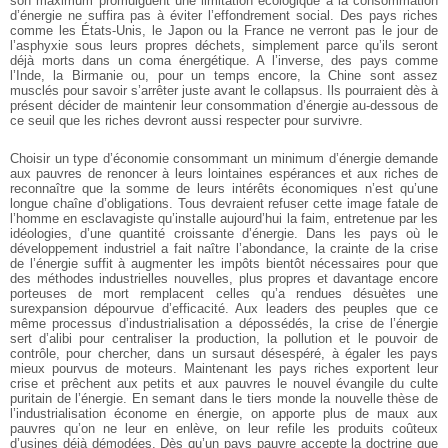
son maximum promulguent une limitation écologique à la consommation
d’énergie ne suffira pas à éviter l’effondrement social. Des pays riches
comme les États-Unis, le Japon ou la France ne verront pas le jour de
l’asphyxie sous leurs propres déchets, simplement parce qu’ils seront
déjà morts dans un coma énergétique. A l’inverse, des pays comme
l’Inde, la Birmanie ou, pour un temps encore, la Chine sont assez
musclés pour savoir s’arrêter juste avant le collapsus. Ils pourraient dès à
présent décider de maintenir leur consommation d’énergie au-dessous de
ce seuil que les riches devront aussi respecter pour survivre.
Choisir un type d’économie consommant un minimum d’énergie demande
aux pauvres de renoncer à leurs lointaines espérances et aux riches de
reconnaître que la somme de leurs intérêts économiques n’est qu’une
longue chaîne d’obligations. Tous devraient refuser cette image fatale de
l’homme en esclavagiste qu’installe aujourd’hui la faim, entretenue par les
idéologies, d’une quantité croissante d’énergie. Dans les pays où le
développement industriel a fait naître l’abondance, la crainte de la crise
de l’énergie suffit à augmenter les impôts bientôt nécessaires pour que
des méthodes industrielles nouvelles, plus propres et davantage encore
porteuses de mort remplacent celles qu’a rendues désuètes une
surexpansion dépourvue d’efficacité. Aux leaders des peuples que ce
même processus d’industrialisation a dépossédés, la crise de l’énergie
sert d’alibi pour centraliser la production, la pollution et le pouvoir de
contrôle, pour chercher, dans un sursaut désespéré, à égaler les pays
mieux pourvus de moteurs. Maintenant les pays riches exportent leur
crise et prêchent aux petits et aux pauvres le nouvel évangile du culte
puritain de l’énergie. En semant dans le tiers monde la nouvelle thèse de
l’industrialisation économe en énergie, on apporte plus de maux aux
pauvres qu’on ne leur en enlève, on leur refile les produits coûteux
d’usines déjà démodées. Dès qu’un pays pauvre accepte la doctrine que