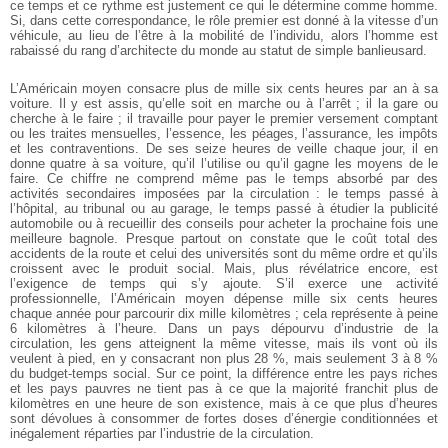
ce temps et ce rythme est justement ce qui le détermine comme homme.
Si, dans cette correspondance, le rôle premier est donné à la vitesse d’un
véhicule, au lieu de l’être à la mobilité de l’individu, alors l’homme est
rabaissé du rang d’architecte du monde au statut de simple banlieusard.
L’Américain moyen consacre plus de mille six cents heures par an à sa
voiture. Il y est assis, qu’elle soit en marche ou à l’arrêt ; il la gare ou
cherche à le faire ; il travaille pour payer le premier versement comptant
ou les traites mensuelles, l’essence, les péages, l’assurance, les impôts
et les contraventions. De ses seize heures de veille chaque jour, il en
donne quatre à sa voiture, qu’il l’utilise ou qu’il gagne les moyens de le
faire. Ce chiffre ne comprend même pas le temps absorbé par des
activités secondaires imposées par la circulation : le temps passé à
l’hôpital, au tribunal ou au garage, le temps passé à étudier la publicité
automobile ou à recueillir des conseils pour acheter la prochaine fois une
meilleure bagnole. Presque partout on constate que le coût total des
accidents de la route et celui des universités sont du même ordre et qu’ils
croissent avec le produit social. Mais, plus révélatrice encore, est
l’exigence de temps qui s’y ajoute. S’il exerce une activité
professionnelle, l’Américain moyen dépense mille six cents heures
chaque année pour parcourir dix mille kilomètres ; cela représente à peine
6 kilomètres à l’heure. Dans un pays dépourvu d’industrie de la
circulation, les gens atteignent la même vitesse, mais ils vont où ils
veulent à pied, en y consacrant non plus 28 %, mais seulement 3 à 8 %
du budget-temps social. Sur ce point, la différence entre les pays riches
et les pays pauvres ne tient pas à ce que la majorité franchit plus de
kilomètres en une heure de son existence, mais à ce que plus d’heures
sont dévolues à consommer de fortes doses d’énergie conditionnées et
inégalement réparties par l’industrie de la circulation.