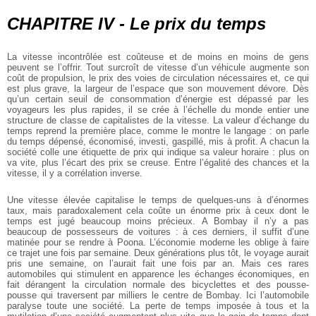
CHAPITRE IV - Le prix du temps
La vitesse incontrôlée est coûteuse et de moins en moins de gens
peuvent se l’offrir. Tout surcroît de vitesse d’un véhicule augmente son
coût de propulsion, le prix des voies de circulation nécessaires et, ce qui
est plus grave, la largeur de l’espace que son mouvement dévore. Dès
qu’un certain seuil de consommation d’énergie est dépassé par les
voyageurs les plus rapides, il se crée à l’échelle du monde entier une
structure de classe de capitalistes de la vitesse. La valeur d’échange du
temps reprend la première place, comme le montre le langage : on parle
du temps dépensé, économisé, investi, gaspillé, mis à profit. A chacun la
société colle une étiquette de prix qui indique sa valeur horaire : plus on
va vite, plus l’écart des prix se creuse. Entre l’égalité des chances et la
vitesse, il y a corrélation inverse.
Une vitesse élevée capitalise le temps de quelques-uns à d’énormes
taux, mais paradoxalement cela coûte un énorme prix à ceux dont le
temps est jugé beaucoup moins précieux. A Bombay il n’y a pas
beaucoup de possesseurs de voitures : à ces derniers, il suffit d’une
matinée pour se rendre à Poona. L’économie moderne les oblige à faire
ce trajet une fois par semaine. Deux générations plus tôt, le voyage aurait
pris une semaine, on l’aurait fait une fois par an. Mais ces rares
automobiles qui stimulent en apparence les échanges économiques, en
fait dérangent la circulation normale des bicyclettes et des pousse-
pousse qui traversent par milliers le centre de Bombay. Ici l’automobile
paralyse toute une société. La perte de temps imposée à tous et la