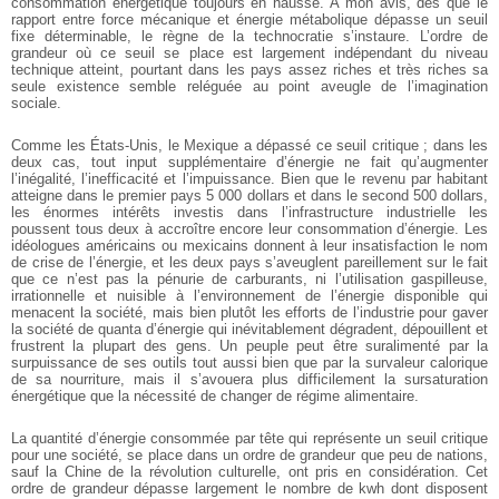
consommation énergétique toujours en hausse. A mon avis, dès que le
rapport entre force mécanique et énergie métabolique dépasse un seuil
fixe déterminable, le règne de la technocratie s’instaure. L’ordre de
grandeur où ce seuil se place est largement indépendant du niveau
technique atteint, pourtant dans les pays assez riches et très riches sa
seule existence semble reléguée au point aveugle de l’imagination
sociale.
Comme les États-Unis, le Mexique a dépassé ce seuil critique ; dans les
deux cas, tout input supplémentaire d’énergie ne fait qu’augmenter
l’inégalité, l’inefficacité et l’impuissance. Bien que le revenu par habitant
atteigne dans le premier pays 5 000 dollars et dans le second 500 dollars,
les énormes intérêts investis dans l’infrastructure industrielle les
poussent tous deux à accroître encore leur consommation d’énergie. Les
idéologues américains ou mexicains donnent à leur insatisfaction le nom
de crise de l’énergie, et les deux pays s’aveuglent pareillement sur le fait
que ce n’est pas la pénurie de carburants, ni l’utilisation gaspilleuse,
irrationnelle et nuisible à l’environnement de l’énergie disponible qui
menacent la société, mais bien plutôt les efforts de l’industrie pour gaver
la société de quanta d’énergie qui inévitablement dégradent, dépouillent et
frustrent la plupart des gens. Un peuple peut être suralimenté par la
surpuissance de ses outils tout aussi bien que par la survaleur calorique
de sa nourriture, mais il s’avouera plus difficilement la sursaturation
énergétique que la nécessité de changer de régime alimentaire.
La quantité d’énergie consommée par tête qui représente un seuil critique
pour une société, se place dans un ordre de grandeur que peu de nations,
sauf la Chine de la révolution culturelle, ont pris en considération. Cet
ordre de grandeur dépasse largement le nombre de kwh dont disposent