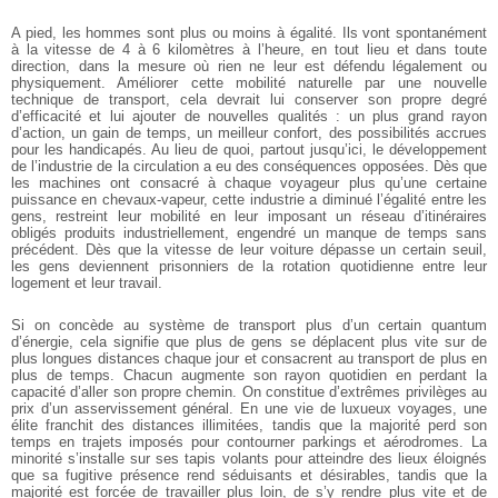
A pied, les hommes sont plus ou moins à égalité. Ils vont spontanément
à la vitesse de 4 à 6 kilomètres à l’heure, en tout lieu et dans toute
direction, dans la mesure où rien ne leur est défendu légalement ou
physiquement. Améliorer cette mobilité naturelle par une nouvelle
technique de transport, cela devrait lui conserver son propre degré
d’efficacité et lui ajouter de nouvelles qualités : un plus grand rayon
d’action, un gain de temps, un meilleur confort, des possibilités accrues
pour les handicapés. Au lieu de quoi, partout jusqu’ici, le développement
de l’industrie de la circulation a eu des conséquences opposées. Dès que
les machines ont consacré à chaque voyageur plus qu’une certaine
puissance en chevaux-vapeur, cette industrie a diminué l’égalité entre les
gens, restreint leur mobilité en leur imposant un réseau d’itinéraires
obligés produits industriellement, engendré un manque de temps sans
précédent. Dès que la vitesse de leur voiture dépasse un certain seuil,
les gens deviennent prisonniers de la rotation quotidienne entre leur
logement et leur travail.
Si on concède au système de transport plus d’un certain quantum
d’énergie, cela signifie que plus de gens se déplacent plus vite sur de
plus longues distances chaque jour et consacrent au transport de plus en
plus de temps. Chacun augmente son rayon quotidien en perdant la
capacité d’aller son propre chemin. On constitue d’extrêmes privilèges au
prix d’un asservissement général. En une vie de luxueux voyages, une
élite franchit des distances illimitées, tandis que la majorité perd son
temps en trajets imposés pour contourner parkings et aérodromes. La
minorité s’installe sur ses tapis volants pour atteindre des lieux éloignés
que sa fugitive présence rend séduisants et désirables, tandis que la
majorité est forcée de travailler plus loin, de s’y rendre plus vite et de