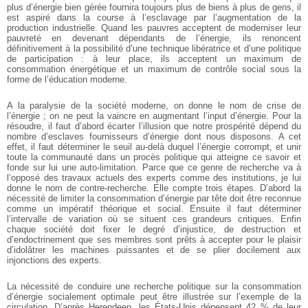
plus d’énergie bien gérée fournira toujours plus de biens à plus de gens, il
est aspiré dans la course à l’esclavage par l’augmentation de la
production industrielle. Quand les pauvres acceptent de moderniser leur
pauvreté en devenant dépendants de l’énergie, ils renoncent
définitivement à la possibilité d’une technique libératrice et d’une politique
de participation : à leur place, ils acceptent un maximum de
consommation énergétique et un maximum de contrôle social sous la
forme de l’éducation moderne.
A la paralysie de la société moderne, on donne le nom de crise de
l’énergie ; on ne peut la vaincre en augmentant l’input d’énergie. Pour la
résoudre, il faut d’abord écarter l’illusion que notre prospérité dépend du
nombre d’esclaves fournisseurs d’énergie dont nous disposons. A cet
effet, il faut déterminer le seuil au-delà duquel l’énergie corrompt, et unir
toute la communauté dans un procès politique qui atteigne ce savoir et
fonde sur lui une auto-limitation. Parce que ce genre de recherche va à
l’opposé des travaux actuels des experts comme des institutions, je lui
donne le nom de contre-recherche. Elle compte trois étapes. D’abord la
nécessité de limiter la consommation d’énergie par tête doit être reconnue
comme un impératif théorique et social. Ensuite il faut déterminer
l’intervalle de variation où se situent ces grandeurs critiques. Enfin
chaque société doit fixer le degré d’injustice, de destruction et
d’endoctrinement que ses membres sont prêts à accepter pour le plaisir
d’idolâtrer les machines puissantes et de se plier docilement aux
injonctions des experts.
La nécessité de conduire une recherche politique sur la consommation
d’énergie socialement optimale peut être illustrée sur l’exemple de la
circulation. D’après Herendeen, les États-Unis dépensent 42 % de leur