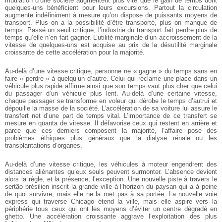
mutilation d’une société augmentent plus vite que le gain de temps dont
quelques-uns bénéficient pour leurs excursions. Partout la circulation
augmente indéfiniment à mesure qu’on dispose de puissants moyens de
transport. Plus on a la possibilité d’être transporté, plus on manque de
temps. Passé un seuil critique, l’industrie du transport fait perdre plus de
temps qu’elle n’en fait gagner. L’utilité marginale d’un accroissement de la
vitesse de quelques-uns est acquise au prix de la désutilité marginale
croissante de cette accélération pour la majorité.
Au-delà d’une vitesse critique, personne ne « gagne » du temps sans en
faire « perdre » à quelqu’un d’autre. Celui qui réclame une place dans un
véhicule plus rapide affirme ainsi que son temps vaut plus cher que celui
du passager d’un véhicule plus lent. Au-delà d’une certaine vitesse,
chaque passager se transforme en voleur qui dérobe le temps d’autrui et
dépouille la masse de la société. L’accélération de sa voiture lui assure le
transfert net d’une part de temps vital. L’importance de ce transfert se
mesure en quanta de vitesse. Il défavorise ceux qui restent en arrière et
parce que ces derniers composent la majorité, l’affaire pose des
problèmes éthiques plus généraux que la dialyse rénale ou les
transplantations d’organes.
Au-delà d’une vitesse critique, les véhicules à moteur engendrent des
distances aliénantes qu’eux seuls peuvent surmonter. L’absence devient
alors la règle, et la présence, l’exception. Une nouvelle piste à travers le
sertão brésilien inscrit la grande ville à l’horizon du paysan qui a à peine
de quoi survivre, mais elle ne la met pas à sa portée. La nouvelle voie
express qui traverse Chicago étend la ville, mais elle aspire vers la
périphérie tous ceux qui ont les moyens d’éviter un centre dégradé en
ghetto. Une accélération croissante aggrave l’exploitation des plus