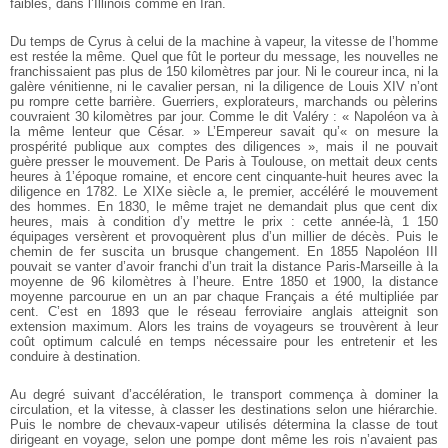
faibles, dans l’Illinois comme en Iran.
Du temps de Cyrus à celui de la machine à vapeur, la vitesse de l’homme
est restée la même. Quel que fût le porteur du message, les nouvelles ne
franchissaient pas plus de 150 kilomètres par jour. Ni le coureur inca, ni la
galère vénitienne, ni le cavalier persan, ni la diligence de Louis XIV n’ont
pu rompre cette barrière. Guerriers, explorateurs, marchands ou pèlerins
couvraient 30 kilomètres par jour. Comme le dit Valéry : « Napoléon va à
la même lenteur que César. » L’Empereur savait qu’« on mesure la
prospérité publique aux comptes des diligences », mais il ne pouvait
guère presser le mouvement. De Paris à Toulouse, on mettait deux cents
heures à 1’époque romaine, et encore cent cinquante-huit heures avec la
diligence en 1782. Le XIXe siècle a, le premier, accéléré le mouvement
des hommes. En 1830, le même trajet ne demandait plus que cent dix
heures, mais à condition d’y mettre le prix : cette année-là, 1 150
équipages versèrent et provoquèrent plus d’un millier de décès. Puis le
chemin de fer suscita un brusque changement. En 1855 Napoléon III
pouvait se vanter d’avoir franchi d’un trait la distance Paris-Marseille à la
moyenne de 96 kilomètres à l’heure. Entre 1850 et 1900, la distance
moyenne parcourue en un an par chaque Français a été multipliée par
cent. C’est en 1893 que le réseau ferroviaire anglais atteignit son
extension maximum. Alors les trains de voyageurs se trouvèrent à leur
coût optimum calculé en temps nécessaire pour les entretenir et les
conduire à destination.
Au degré suivant d’accélération, le transport commença à dominer la
circulation, et la vitesse, à classer les destinations selon une hiérarchie.
Puis le nombre de chevaux-vapeur utilisés détermina la classe de tout
dirigeant en voyage, selon une pompe dont même les rois n’avaient pas