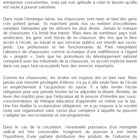
entreprises concurrentes, mais par son aptitude à créer le besoin qu’elle
est seule à pouvoir satisfaire.
Dans toute l’Amérique latine, les chaussures sont rares et bien des gens
n’en portent jamais. Ils marchent pieds nus ou mettent d’excellentes
sandales fabriquées par les artisans les plus divers. Jamais le manque
de chaussures n’a limité leur transit. Mais dans de nombreux pays sud-
américains, les gens sont forcés de se chausser, dès lors que le libre
accès à l’école, au travail et aux services publics est interdit aux va-nu-
pieds. Les professeurs et les fonctionnaires du Parti interprètent
l’absence de chaussures comme la marque d’une indifférence à l’égard
du « progrès ». Sans que les promoteurs du développement national
conspirent avec les industriels de la chaussure, un accord implicite bannit
dans ces pays tout va-nu-pieds hors des services importants.
Comme les chaussures, les écoles ont toujours été un bien rare. Mais
jamais une minorité privilégiée d’élèves n’a pu à elle seule faire de l’école
un empêchement à l’acquisition du savoir. Il a fallu rendre l’école
obligatoire pour une période limitée (et lui adjoindre la liberté, illimitée, de
lever des impôts) pour que l’éducateur ait le pouvoir d’interdire aux sous-
consommateurs de thérapie éducative d’apprendre un métier sur le tas.
Une fois établie la scolarisation obligatoire, on a pu imposer à la société
toute une organisation sans cesse plus complexe à laquelle ne peuvent
s’adapter les non-scolarisés et non-programmés.
Dans le cas de la circulation, l’éventuelle puissance d’un monopole
radical est très concevable. Imaginons de pousser à son terme
l’hypothèse d’une parfaite distribution des produits de l’industrie du