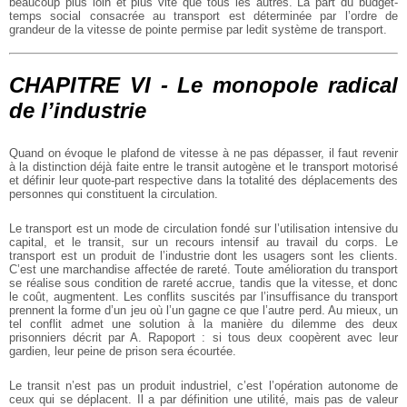
beaucoup plus loin et plus vite que tous les autres. La part du budget-
temps social consacrée au transport est déterminée par l’ordre de
grandeur de la vitesse de pointe permise par ledit système de transport.
CHAPITRE VI - Le monopole radical
de l’industrie
Quand on évoque le plafond de vitesse à ne pas dépasser, il faut revenir
à la distinction déjà faite entre le transit autogène et le transport motorisé
et définir leur quote-part respective dans la totalité des déplacements des
personnes qui constituent la circulation.
Le transport est un mode de circulation fondé sur l’utilisation intensive du
capital, et le transit, sur un recours intensif au travail du corps. Le
transport est un produit de l’industrie dont les usagers sont les clients.
C’est une marchandise affectée de rareté. Toute amélioration du transport
se réalise sous condition de rareté accrue, tandis que la vitesse, et donc
le coût, augmentent. Les conflits suscités par l’insuffisance du transport
prennent la forme d’un jeu où l’un gagne ce que l’autre perd. Au mieux, un
tel conflit admet une solution à la manière du dilemme des deux
prisonniers décrit par A. Rapoport : si tous deux coopèrent avec leur
gardien, leur peine de prison sera écourtée.
Le transit n’est pas un produit industriel, c’est l’opération autonome de
ceux qui se déplacent. Il a par définition une utilité, mais pas de valeur