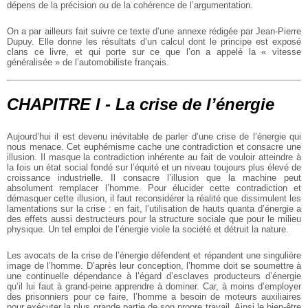
dépens de la précision ou de la cohérence de l’argumentation.
On a par ailleurs fait suivre ce texte d’une annexe rédigée par Jean-Pierre
Dupuy. Elle donne les résultats d’un calcul dont le principe est exposé
clans ce livre, et qui porte sur ce que l’on a appelé la « vitesse
généralisée » de l’automobiliste français.
CHAPITRE I - La crise de l’énergie
Aujourd’hui il est devenu inévitable de parler d’une crise de l’énergie qui
nous menace. Cet euphémisme cache une contradiction et consacre une
illusion. Il masque la contradiction inhérente au fait de vouloir atteindre à
la fois un état social fondé sur l’équité et un niveau toujours plus élevé de
croissance industrielle. Il consacre l’illusion que la machine peut
absolument remplacer l’homme. Pour élucider cette contradiction et
démasquer cette illusion, il faut reconsidérer la réalité que dissimulent les
lamentations sur la crise : en fait, l’utilisation de hauts quanta d’énergie a
des effets aussi destructeurs pour la structure sociale que pour le milieu
physique. Un tel emploi de l’énergie viole la société et détruit la nature.
Les avocats de la crise de l’énergie défendent et répandent une singulière
image de l’homme. D’après leur conception, l’homme doit se soumettre à
une continuelle dépendance à l’égard d’esclaves producteurs d’énergie
qu’il lui faut à grand-peine apprendre à dominer. Car, à moins d’employer
des prisonniers pour ce faire, l’homme a besoin de moteurs auxiliaires
pour exécuter la plus grande partie de son propre travail. Ainsi le bien-être