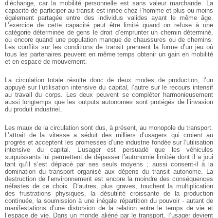
d’échange, car la mobilité personnelle est sans valeur marchande. La
capacité de participer au transit est innée chez l’homme et plus ou moins
également partagée entre des individus valides ayant le même âge.
L’exercice de cette capacité peut être limité quand on refuse à une
catégorie déterminée de gens le droit d’emprunter un chemin déterminé,
ou encore quand une population manque de chaussures ou de chemins.
Les conflits sur les conditions de transit prennent la forme d’un jeu où
tous les partenaires peuvent en même temps obtenir un gain en mobilité
et en espace de mouvement.
La circulation totale résulte donc de deux modes de production, l’un
appuyé sur l’utilisation intensive du capital, l’autre sur le recours intensif
au travail du corps. Les deux peuvent se compléter harmonieusement
aussi longtemps que les outputs autonomes sont protégés de l’invasion
du produit industriel.
Les maux de la circulation sont dus, à présent, au monopole du transport.
L’attrait de la vitesse a séduit des milliers d’usagers qui croient au
progrès et acceptent les promesses d’une industrie fondée sur l’utilisation
intensive du capital. L’usager est persuadé que les véhicules
surpuissants lui permettent de dépasser l’autonomie limitée dont il a joui
tant qu’il s’est déplacé par ses seuls moyens ; aussi consent-il à la
domination du transport organisé aux dépens du transit autonome. La
destruction de l’environnement est encore la moindre des conséquences
néfastes de ce choix. D’autres, plus graves, touchent la multiplication
des frustrations physiques, la désutilité croissante de la production
continuée, la soumission à une inégale répartition du pouvoir - autant de
manifestations d’une distorsion de la relation entre le temps de vie et
l’espace de vie. Dans un monde aliéné par le transport, l’usager devient