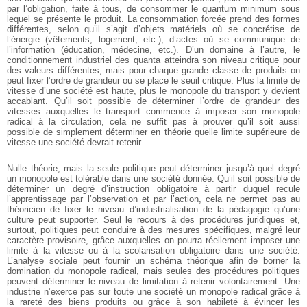
par l’obligation, faite à tous, de consommer le quantum minimum sous
lequel se présente le produit. La consommation forcée prend des formes
différentes, selon qu’il s’agit d’objets matériels où se concrétise de
l’énergie (vêtements, logement, etc.), d’actes où se communique de
l’information (éducation, médecine, etc.). D’un domaine à l’autre, le
conditionnement industriel des quanta atteindra son niveau critique pour
des valeurs différentes, mais pour chaque grande classe de produits on
peut fixer l’ordre de grandeur ou se place le seuil critique. Plus la limite de
vitesse d’une société est haute, plus le monopole du transport y devient
accablant. Qu’il soit possible de déterminer l’ordre de grandeur des
vitesses auxquelles le transport commence à imposer son monopole
radical à la circulation, cela ne suffit pas à prouver qu’il soit aussi
possible de simplement déterminer en théorie quelle limite supérieure de
vitesse une société devrait retenir.
Nulle théorie, mais la seule politique peut déterminer jusqu’à quel degré
un monopole est tolérable dans une société donnée. Qu’il soit possible de
déterminer un degré d’instruction obligatoire à partir duquel recule
l’apprentissage par l’observation et par l’action, cela ne permet pas au
théoricien de fixer le niveau d’industrialisation de la pédagogie qu’une
culture peut supporter. Seul le recours à des procédures juridiques et,
surtout, politiques peut conduire à des mesures spécifiques, malgré leur
caractère provisoire, grâce auxquelles on pourra réellement imposer une
limite à la vitesse ou à la scolarisation obligatoire dans une société.
L’analyse sociale peut fournir un schéma théorique afin de borner la
domination du monopole radical, mais seules des procédures politiques
peuvent déterminer le niveau de limitation à retenir volontairement. Une
industrie n’exerce pas sur toute une société un monopole radical grâce à
la rareté des biens produits ou grâce à son habileté à évincer les