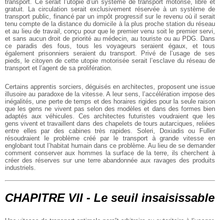
transport. Ce serait l’utopie d’un système de transport motorisé, libre et
gratuit. La circulation serait exclusivement réservée à un système de
transport public, financé par un impôt progressif sur le revenu où il serait
tenu compte de la distance du domicile à la plus proche station du réseau
et au lieu de travail, conçu pour que le premier venu soit le premier servi,
et sans aucun droit de priorité au médecin, au touriste ou au PDG. Dans
ce paradis des fous, tous les voyageurs seraient égaux, et tous
également prisonniers seraient du transport. Privé de l’usage de ses
pieds, le citoyen de cette utopie motorisée serait l’esclave du réseau de
transport et l’agent de sa prolifération.
Certains apprentis sorciers, déguisés en architectes, proposent une issue
illusoire au paradoxe de la vitesse. A leur sens, l’accélération impose des
inégalités, une perte de temps et des horaires rigides pour la seule raison
que les gens ne vivent pas selon des rnodèles et dans des formes bien
adaptés aux véhicules. Ces architectes futuristes voudraient que les
gens vivent et travaillent dans des chapelets de tours autarciques, reliées
entre elles par des cabines très rapides. Soleri, Doxiadis ou Fuller
résoudraient le problème créé par le transport à grande vitesse en
englobant tout l’habitat humain dans ce problème. Au lieu de se demander
comment conserver aux hommes la surface de la terre, ils cherchent à
créer des réserves sur une terre abandonnée aux ravages des produits
industriels.
CHAPITRE VII - Le seuil insaisissable