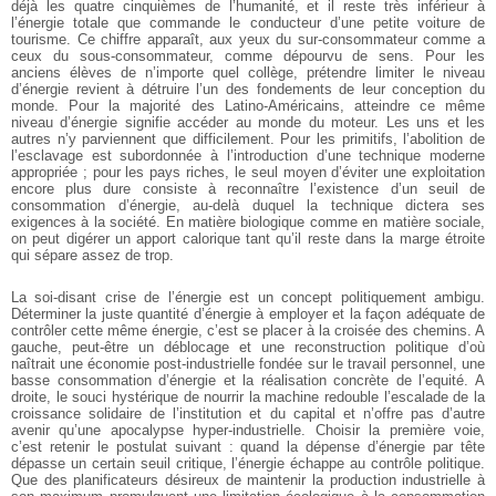
déjà les quatre cinquièmes de l’humanité, et il reste très inférieur à
l’énergie totale que commande le conducteur d’une petite voiture de
tourisme. Ce chiffre apparaît, aux yeux du sur-consommateur comme a
ceux du sous-consommateur, comme dépourvu de sens. Pour les
anciens élèves de n’importe quel collège, prétendre limiter le niveau
d’énergie revient à détruire l’un des fondements de leur conception du
monde. Pour la majorité des Latino-Américains, atteindre ce même
niveau d’énergie signifie accéder au monde du moteur. Les uns et les
autres n’y parviennent que difficilement. Pour les primitifs, l’abolition de
l’esclavage est subordonnée à l’introduction d’une technique moderne
appropriée ; pour les pays riches, le seul moyen d’éviter une exploitation
encore plus dure consiste à reconnaître l’existence d’un seuil de
consommation d’énergie, au-delà duquel la technique dictera ses
exigences à la société. En matière biologique comme en matière sociale,
on peut digérer un apport calorique tant qu’il reste dans la marge étroite
qui sépare assez de trop.
La soi-disant crise de l’énergie est un concept politiquement ambigu.
Déterminer la juste quantité d’énergie à employer et la façon adéquate de
contrôler cette même énergie, c’est se placer à la croisée des chemins. A
gauche, peut-être un déblocage et une reconstruction politique d’où
naîtrait une économie post-industrielle fondée sur le travail personnel, une
basse consommation d’énergie et la réalisation concrète de l’equité. A
droite, le souci hystérique de nourrir la machine redouble l’escalade de la
croissance solidaire de l’institution et du capital et n’offre pas d’autre
avenir qu’une apocalypse hyper-industrielle. Choisir la première voie,
c’est retenir le postulat suivant : quand la dépense d’énergie par tête
dépasse un certain seuil critique, l’énergie échappe au contrôle politique.
Que des planificateurs désireux de maintenir la production industrielle à