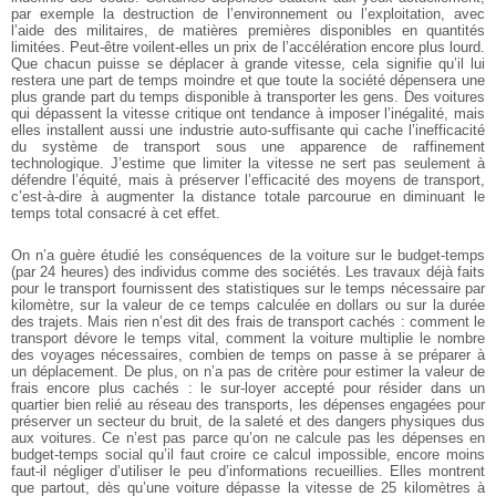
par exemple la destruction de l’environnement ou l’exploitation, avec
l’aide des militaires, de matières premières disponibles en quantités
limitées. Peut-être voilent-elles un prix de l’accélération encore plus lourd.
Que chacun puisse se déplacer à grande vitesse, cela signifie qu’il lui
restera une part de temps moindre et que toute la société dépensera une
plus grande part du temps disponible à transporter les gens. Des voitures
qui dépassent la vitesse critique ont tendance à imposer l’inégalité, mais
elles installent aussi une industrie auto-suffisante qui cache l’inefficacité
du système de transport sous une apparence de raffinement
technologique. J’estime que limiter la vitesse ne sert pas seulement à
défendre l’équité, mais à préserver l’efficacité des moyens de transport,
c’est-à-dire à augmenter la distance totale parcourue en diminuant le
temps total consacré à cet effet.
On n’a guère étudié les conséquences de la voiture sur le budget-temps
(par 24 heures) des individus comme des sociétés. Les travaux déjà faits
pour le transport fournissent des statistiques sur le temps nécessaire par
kilomètre, sur la valeur de ce temps calculée en dollars ou sur la durée
des trajets. Mais rien n’est dit des frais de transport cachés : comment le
transport dévore le temps vital, comment la voiture multiplie le nombre
des voyages nécessaires, combien de temps on passe à se préparer à
un déplacement. De plus, on n’a pas de critère pour estimer la valeur de
frais encore plus cachés : le sur-loyer accepté pour résider dans un
quartier bien relié au réseau des transports, les dépenses engagées pour
préserver un secteur du bruit, de la saleté et des dangers physiques dus
aux voitures. Ce n’est pas parce qu’on ne calcule pas les dépenses en
budget-temps social qu’il faut croire ce calcul impossible, encore moins
faut-il négliger d’utiliser le peu d’informations recueillies. Elles montrent
que partout, dès qu’une voiture dépasse la vitesse de 25 kilomètres à