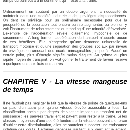
temps du banlieusard le sentiment qu’il reste à la traîne.
Ordinairement on soutient par un double argument la nécessité de
maintenir dans une société industrielle des privilèges disproportionnés.
On tient ce privilège pour un préliminaire nécessaire pour que la
prospérité de la population tout entière puisse augmenter, ou bien on y
voit l’instrument de rehaussement du standing d’une minorité défavorisée.
L’exemple de l’accélération révèle clairement l’hypocrisie de ce
raisonnement. A long terme, l’accélération du transport n’apporte aucun
de ces bénéfices. Elle n’engendre qu’une demande universelle de
transport motorisé et qu’une séparation des groupes sociaux par niveau
de privilèges en creusant des écarts inimaginables jusque-là. Passé un
certain point, plus d’énergie signifie moins d’équité. Au rythme du plus
rapide moyen de transport, on voit gonfler le traitement de faveur réservé
à quelques-uns aux frais des autres.
CHAPITRE V - La vitesse mangeuse
de temps
Il ne faudrait pas négliger le fait que la vitesse de pointe de quelques-uns
se paie d’un autre prix qu’une vitesse élevée accessible à tous. La
classification sociale par degrés de vitesse impose un transfert net de
puissance : les pauvres travaillent et payent pour rester à la traîne. Si les
classes moyennes d’une société fondée sur la vitesse peuvent s’efforcer
d’oublier cette discrimination, elles ne sauraient supporter une croissance
indéfinie des coûts. Certaines dépenses sautent aux yeux actuellement,