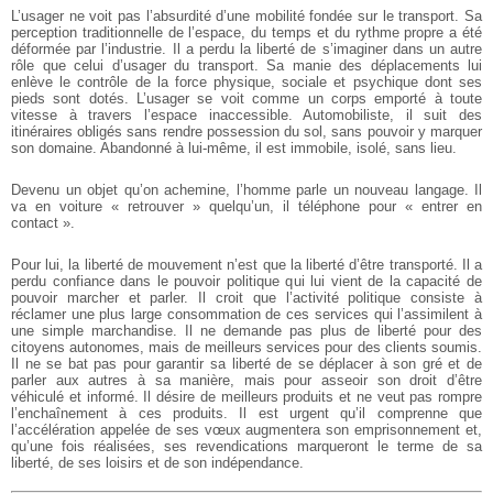
L’usager ne voit pas l’absurdité d’une mobilité fondée sur le transport. Sa
perception traditionnelle de l’espace, du temps et du rythme propre a été
déformée par l’industrie. Il a perdu la liberté de s’imaginer dans un autre
rôle que celui d’usager du transport. Sa manie des déplacements lui
enlève le contrôle de la force physique, sociale et psychique dont ses
pieds sont dotés. L’usager se voit comme un corps emporté à toute
vitesse à travers l’espace inaccessible. Automobiliste, il suit des
itinéraires obligés sans rendre possession du sol, sans pouvoir y marquer
son domaine. Abandonné à lui-même, il est immobile, isolé, sans lieu.
Devenu un objet qu’on achemine, l’homme parle un nouveau langage. Il
va en voiture « retrouver » quelqu’un, il téléphone pour « entrer en
contact ».
Pour lui, la liberté de mouvement n’est que la liberté d’être transporté. Il a
perdu confiance dans le pouvoir politique qui lui vient de la capacité de
pouvoir marcher et parler. Il croit que l’activité politique consiste à
réclamer une plus large consommation de ces services qui l’assimilent à
une simple marchandise. Il ne demande pas plus de liberté pour des
citoyens autonomes, mais de meilleurs services pour des clients soumis.
Il ne se bat pas pour garantir sa liberté de se déplacer à son gré et de
parler aux autres à sa manière, mais pour asseoir son droit d’être
véhiculé et informé. Il désire de meilleurs produits et ne veut pas rompre
l’enchaînement à ces produits. Il est urgent qu’il comprenne que
l’accélération appelée de ses vœux augmentera son emprisonnement et,
qu’une fois réalisées, ses revendications marqueront le terme de sa
liberté, de ses loisirs et de son indépendance.