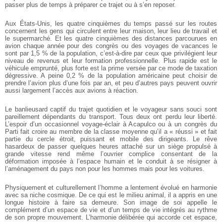
passer plus de temps à préparer ce trajet ou à s’en reposer.
Aux États-Unis, les quatre cinquièmes du temps passé sur les routes
concernent les gens qui circulent entre leur maison, leur lieu de travail et
le supermarché. Et les quatre cinquièmes des distances parcourues en
avion chaque année pour des congrès ou des voyages de vacances le
sont par 1,5 % de la population, c’est-à-dire par ceux que privilégient leur
niveau de revenus et leur formation professionnelle. Plus rapide est le
véhicule emprunté, plus forte est la prime versée par ce mode de taxation
dégressive. A peine 0,2 % de la population américaine peut choisir de
prendre l’avion plus d’une fois par an, et peu d’autres pays peuvent ouvrir
aussi largement l’accès aux avions à réaction.
Le banlieusard captif du trajet quotidien et le voyageur sans souci sont
pareillement dépendants du transport. Tous deux ont perdu leur liberté.
L’espoir d’un occasionnel voyage-éclair à Acapulco ou à un congrès du
Parti fait croire au membre de la classe moyenne qu’il a « réussi » et fait
partie du cercle étroit, puissant et mobile des dirigeants. Le rêve
hasardeux de passer quelques heures attaché sur un siège propulsé à
grande vitesse rend même l’ouvrier complice consentant de la
déformation imposée à l’espace humain et le conduit à se résigner à
l’aménagement du pays non pour les hommes mais pour les voitures.
Physiquement et culturellement l’homme a lentement évolué en harmonie
avec sa niche cosmique. De ce qui est le milieu animal, il a appris en une
longue histoire à faire sa demeure. Son image de soi appelle le
complément d’un espace de vie et d’un temps de vie intégrés au rythme
de son propre mouvement. L’harmonie délibérée qui accorde cet espace,