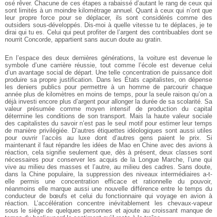
osé rêver. Chacune de ces étapes a rabaissé d’autant le rang de ceux qui
sont limités à un moindre kilométrage annuel. Quant à ceux qui n’ont que
leur propre force pour se déplacer, ils sont considérés comme des
outsiders sous-développés. Dis-moi à quelle vitesse tu te déplaces, je te
dirai qui tu es. Celui qui peut profiter de l’argent des contribuables dont se
nourrit Concorde, appartient sans aucun doute au gratin.
En l’espace des deux dernières générations, la voiture est devenue le
symbole d’une carrière réussie, tout comme l’école est devenue celui
d’un avantage social de départ. Une telle concentration de puissance doit
produire sa propre justification. Dans les États capitalistes, on dépense
les deniers publics pour permettre à un homme de parcourir chaque
année plus de kilomètres en moins de temps, pour la seule raison qu’on a
déjà investi encore plus d’argent pour allonger la durée de sa scolarité. Sa
valeur présumée comme moyen intensif de production du capital
détermine les conditions de son transport. Mais la haute valeur sociale
des capitalistes du savoir n’est pas le seul motif pour estimer leur temps
de manière privilégiée. D’autres étiquettes idéologiques sont aussi utiles
pour ouvrir l’accès au luxe dont d’autres gens paient le prix. Si
maintenant il faut répandre les idées de Mao en Chine avec des avions à
réaction, cela signifie seulement que, dès à présent, deux classes sont
nécessaires pour conserver les acquis de la Longue Marche, l’une qui
vive au milieu des masses et l’autre, au milieu des cadres. Sans doute,
dans la Chine populaire, la suppression des niveaux intermédiaires a-t-
elle permis une concentration efficace et rationnelle du pouvoir,
néanmoins elle marque aussi une nouvelle différence entre le temps du
conducteur de bœufs et celui du fonctionnaire qui voyage en avion à
réaction. L’accélération concentre inévitablement les chevaux-vapeur
sous le siège de quelques personnes et ajoute au croissant manque de