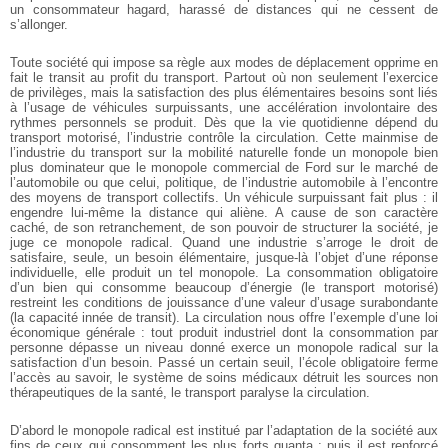
un consommateur hagard, harassé de distances qui ne cessent de
s’allonger.
Toute société qui impose sa règle aux modes de déplacement opprime en
fait le transit au profit du transport. Partout où non seulement l’exercice
de privilèges, mais la satisfaction des plus élémentaires besoins sont liés
à l’usage de véhicules surpuissants, une accélération involontaire des
rythmes personnels se produit. Dès que la vie quotidienne dépend du
transport motorisé, l’industrie contrôle la circulation. Cette mainmise de
l’industrie du transport sur la mobilité naturelle fonde un monopole bien
plus dominateur que le monopole commercial de Ford sur le marché de
l’automobile ou que celui, politique, de l’industrie automobile à l’encontre
des moyens de transport collectifs. Un véhicule surpuissant fait plus : il
engendre lui-même la distance qui aliène. A cause de son caractère
caché, de son retranchement, de son pouvoir de structurer la société, je
juge ce monopole radical. Quand une industrie s’arroge le droit de
satisfaire, seule, un besoin élémentaire, jusque-là l’objet d’une réponse
individuelle, elle produit un tel monopole. La consommation obligatoire
d’un bien qui consomme beaucoup d’énergie (le transport motorisé)
restreint les conditions de jouissance d’une valeur d’usage surabondante
(la capacité innée de transit). La circulation nous offre l’exemple d’une loi
économique générale : tout produit industriel dont la consommation par
personne dépasse un niveau donné exerce un monopole radical sur la
satisfaction d’un besoin. Passé un certain seuil, l’école obligatoire ferme
l’accès au savoir, le système de soins médicaux détruit les sources non
thérapeutiques de la santé, le transport paralyse la circulation.
D’abord le monopole radical est institué par l’adaptation de la société aux
fins de ceux qui consomment les plus forts quanta ; puis il est renforcé