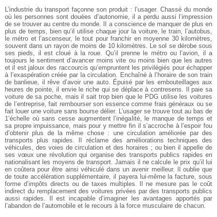
L’industrie du transport façonne son produit : l’usager. Chassé du monde
où les personnes sont douées d’autonomie, il a perdu aussi l’impression
de se trouver au centre du monde. Il a conscience de manquer de plus en
plus de temps, bien qu’il utilise chaque jour la voiture, le train, l’autobus,
le métro et l’ascenseur, le tout pour franchir en moyenne 30 kilomètres,
souvent dans un rayon de moins de 10 kilomètres. Le sol se dérobe sous
ses pieds, il est cloué à la roue. Qu’il prenne le métro ou l’avion, il a
toujours le sentiment d’avancer moins vite ou moins bien que les autres
et il est jaloux des raccourcis qu’empruntent les privilégiés pour échapper
à l’exaspération créée par la circulation. Enchaîné à l’horaire de son train
de banlieue, il rêve d’avoir une auto. Épuisé par les embouteillages aux
heures de pointe, il envie le riche qui se déplace à contresens. Il paie sa
voiture de sa poche, mais il sait trop bien que le PDG utilise les voitures
de l’entreprise, fait rembourser son essence comme frais généraux ou se
fait louer une voiture sans bourse délier. L’usager se trouve tout au bas de
1’échelle où sans cesse augmentent l’inégalité, le manque de temps et
sa propre impuissance, mais pour y mettre fin il s’accroche à l’espoir fou
d’obtenir plus de la même chose : une circulation améliorée par des
transports plus rapides. Il réclame des améliorations techniques des
véhicules, des voies de circulation et des horaires ; ou bien il appelle de
ses vœux une révolution qui organise des transports publics rapides en
nationalisant les moyens de transport. Jamais il ne calcule le prix qu’il lui
en coûtera pour être ainsi véhiculé dans un avenir meilleur. Il oublie que
de toute accélération supplémentaire, il payera lui-même la facture, sous
forme d’impôts directs ou de taxes multiples. Il ne mesure pas le coût
indirect du remplacement des voitures privées par des transports publics
aussi rapides. Il est incapable d’imaginer les avantages apportés par
l’abandon de l’automobile et le recours à la force musculaire de chacun.