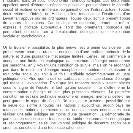
l’industrie, dans un souci d’économie thermodynamique. Ces deux voies
appellent aussi d’énormes dépenses publiques pour renforcer le contrôle
social et réaliser une immense réorganisation de l’infrastructure. Toutes
deux réitèrent l’intérêt de Hobbes, elles rationalisent l’institution d’un
Léviathan appuyé sur les ordinateurs. Toutes deux sont à présent l’objet
de vastes discussions. Car le dirigisme rigoureux, comme le métro-
express à pilotage automatique, sont des ornements bourgeois qui
permettent de substituer à l’exploitation écologique une exploitation
sociale et psychologique.
Or la troisième possibilité, la plus neuve, est à peine considérée : on
prend encore pour une utopie la conjonction d’une maîtrise optimale de la
nature et d’une puissance mécanique limitée. Certes, on commence à
accepter une limitation écologique du maximum d’énergie consommée
par personne, en y voyant une condition de survie, mais on ne reconnaît
pas dans le minimum d’énergie acceptable un fondement nécessaire à
tout ordre social qui soit à la fois justifiable scientifiquement et juste
politiquement. Plus que la soif de carburant, c’est l’abondance d’énergie
qui mené a l’exploitation. Pour que les rapports sociaux soient placés
sous le signe de l’équité, il faut qu’une société limite d’elle-même la
consommation d’énergie de ses plus puissants citoyens. La première
condition en est une technique économe en énergie, même si celle-ci ne
peut garantir le règne de l’équité. De plus, cette troisième possibilité est
la seule qui s’offre à toutes les nations : aujourd’hui, aucun pays ne
manque de matières premières ou de connaissances nécessaires pour
réaliser une telle politique en moins d’une génération. La démocratie de
participation suppose une technique de faible consommation énergétique
et, réciproquement, seule une volonté politique de décentralisation peut
créer les conditions d’une technique rationnelle.