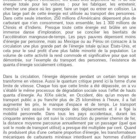
énergie totale pour les voitures : pour les fabriquer, les entretenir,
chercher une place où les garer, faire un trajet ou entrer en collision. La
plus large part de cette énergie est utilisée au transport des personnes.
Dans cette seule intention, 250 millions d’Américains dépensent plus de
carburant que n’en consomment, tous ensemble, les 1 300 millions de
Chinois et d’Indiens. Presque toute cette énergie est brûlée en une
immense danse d’imploration, pour se concilier les bienfaits de
l’accélération mangeuse-de-temps. Les pays pauvres dépensent moins
d’énergie par personne, mais au Mexique ou au Pérou on consacre à la
circulation une plus grande part de l’énergie totale qu’aux États-Unis, et
cela pour le seul profit d’une plus faible minorité de la population. Le
volume de cette activité la rend commode et significative pour que soit
démontrée, sur l’exemple du transport des personnes, l’existence de
quanta d’énergie socialement critiques.
Dans la circulation, l’énergie dépensée pendant un certain temps se
transforme en vitesse. Aussi le quantum critique prend ici la forme d’une
limite de vitesse. Chaque fois que cette limite a été dépassée, on a vu
s’établir le même processus de dégradation sociale sous l’effet de hauts
quanta d’énergie. Au XIXe siècle, en Occident, dès qu’un moyen de
transport public a pu franchir plus de 25 kilomètres à l’heure, il a fait
augmenter les prix, le manque d’espace et de temps. Le transport
motorisé s’est assuré le monopole des déplacements et il a figé la
mobilité personnelle. Dans tous les pays occidentaux, durant les
cinquante années qui ont suivi la construction du premier chemin de fer,
la distance moyenne parcourue annuellement par un passager (quel que
soit le mode de transport utilisé) a presque été multipliée par cent. Quand
ils produisent plus d’une certaine proportion d’énergie, les transformateurs
mécaniques de carburants minéraux interdisent aux hommes d’utiliser