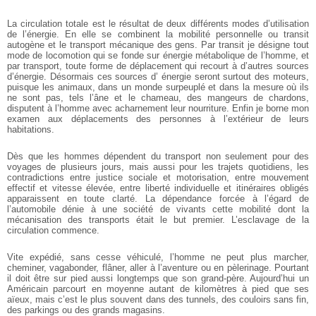
La circulation totale est le résultat de deux différents modes d’utilisation
de l’énergie. En elle se combinent la mobilité personnelle ou transit
autogène et le transport mécanique des gens. Par transit je désigne tout
mode de locomotion qui se fonde sur énergie métabolique de l’homme, et
par transport, toute forme de déplacement qui recourt à d’autres sources
d’énergie. Désormais ces sources d’ énergie seront surtout des moteurs,
puisque les animaux, dans un monde surpeuplé et dans la mesure où ils
ne sont pas, tels l’âne et le chameau, des mangeurs de chardons,
disputent à l’homme avec acharnement leur nourriture. Enfin je borne mon
examen aux déplacements des personnes à l’extérieur de leurs
habitations.
Dès que les hommes dépendent du transport non seulement pour des
voyages de plusieurs jours, mais aussi pour les trajets quotidiens, les
contradictions entre justice sociale et motorisation, entre mouvement
effectif et vitesse élevée, entre liberté individuelle et itinéraires obligés
apparaissent en toute clarté. La dépendance forcée à l’égard de
l’automobile dénie à une société de vivants cette mobilité dont la
mécanisation des transports était le but premier. L’esclavage de la
circulation commence.
Vite expédié, sans cesse véhiculé, l’homme ne peut plus marcher,
cheminer, vagabonder, flâner, aller à l’aventure ou en pèlerinage. Pourtant
il doit être sur pied aussi longtemps que son grand-père. Aujourd’hui un
Américain parcourt en moyenne autant de kilomètres à pied que ses
aïeux, mais c’est le plus souvent dans des tunnels, des couloirs sans fin,
des parkings ou des grands magasins.