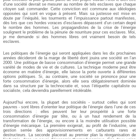
d’une société devrait se mesurer au nombre de tels esclaves que chaque
citoyen sait commander. Cette conviction est commune aux idéologies
opposées qui sont en vogue à présent. Mais sa justesse est mise en
doute par l’inéquité, les tourments et l’impuissance partout manifestes,
dès lors que ces hordes voraces d’esclaves dépassent d’un certain degré
le nombre des hommes. Les propagandistes de la crise de l’énergie
soulignent le problème de la pénurie de nourriture pour ces esclaves. Moi,
je me demande si des hommes libres ont vraiment besoin de tels
esclaves.
Les politiques de l’énergie qui seront appliquées dans les dix prochaines
années décideront de la marge de liberté dont jouira une société en l’an
2000. Une politique de basse consommation d’énergie permet une grande
variété de modes de vie et de cultures. La technique moderne peut être
économe en matière d’énergie, elle laisse la porte ouverte à différentes
options politiques. Si, au contraire, une société se prononce pour une
forte consommation d’énergie, alors elle sera obligatoirement dominée
dans sa structure par la technocratie et, sous l’étiquette capitaliste ou
socialiste, cela deviendra pareillement intolérable.
Aujourd’hui encore, la plupart des sociétés - surtout celles qui sont
pauvres - sont libres d’orienter leur politique de l’énergie dans l’une de ces
trois directions : elles peuvent lier leur prospérité à une forte
consommation d’énergie par tête, ou à un haut rendement de la
transformation de l’énergie, ou encore à la moindre utilisation possible
d’énergie mécanique. La première exigerait, au profit de l’industrie, une
gestion serrée des approvisionnements en carburants rares et
destructeurs. La seconde placerait au premier plan la réorganisation de