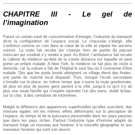
CHAPITRE III - Le gel de
l’imagination
Passé un certain seuil de consommation d’énergie, l’industrie du transport
dicte la configuration de l’espace social. La chaussée s’élargit, elle
s’enfonce comme un coin dans le cœur de la ville et sépare les anciens
voisins. La route fait reculer les champs hors de portée du paysan
mexicain qui voudrait s’y rendre à pied. Au Brésil, l’ambulance fait reculer
le cabinet du médecin au-delà de la courte distance sur laquelle on peut
porter un enfant malade. A New York, le médecin ne fait plus de visite à
domicile, car la voiture a fait de l’hôpital le seul lieu où il convienne d’être
malade. Dès que les poids lourds atteignent un village élevé des Andes,
une partie du marché local disparaît. Puis, lorsque l’école secondaire
s’installe sur la place, en même temps que s’ouvre la route goudronnée,
de plus en plus de jeunes gens partent à la ville, jusqu’à ce qu’il n’y ait
plus une seule famille qui n’espère rejoindre l’un des siens, établi là-bas,
sur la côte, à des centaines de kilomètres.
Malgré la différence des apparences superficielles qu’elles suscitent, des
vitesses égales ont les mêmes effets déformants sur la perception de
l’espace, du temps et de la puissance personnelle dans les pays pauvres
que dans les pays riches. Partout l’industrie type d’homme adapté du
transport forge un nouveau aux horaires à la nouvelle géographie et aux
nouveaux horaires qui sont son œuvre.