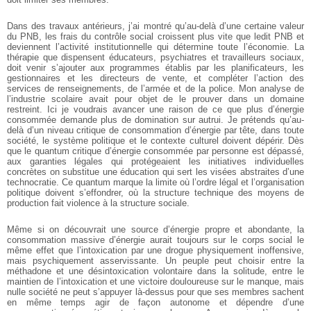
Dans des travaux antérieurs, j’ai montré qu’au-delà d’une certaine valeur
du PNB, les frais du contrôle social croissent plus vite que ledit PNB et
deviennent l’activité institutionnelle qui détermine toute l’économie. La
thérapie que dispensent éducateurs, psychiatres et travailleurs sociaux,
doit venir s’ajouter aux programmes établis par les planificateurs, les
gestionnaires et les directeurs de vente, et compléter l’action des
services de renseignements, de l’armée et de la police. Mon analyse de
l’industrie scolaire avait pour objet de le prouver dans un domaine
restreint. Ici je voudrais avancer une raison de ce que plus d’énergie
consommée demande plus de domination sur autrui. Je prétends qu’au-
delà d’un niveau critique de consommation d’énergie par tête, dans toute
société, le système politique et le contexte culturel doivent dépérir. Dès
que le quantum critique d’énergie consommée par personne est dépassé,
aux garanties légales qui protégeaient les initiatives individuelles
concrètes on substitue une éducation qui sert les visées abstraites d’une
technocratie. Ce quantum marque la limite où l’ordre légal et l’organisation
politique doivent s’effondrer, où la structure technique des moyens de
production fait violence à la structure sociale.
Même si on découvrait une source d’énergie propre et abondante, la
consommation massive d’énergie aurait toujours sur le corps social le
même effet que l’intoxication par une drogue physiquement inoffensive,
mais psychiquement asservissante. Un peuple peut choisir entre la
méthadone et une désintoxication volontaire dans la solitude, entre le
maintien de l’intoxication et une victoire douloureuse sur le manque, mais
nulle société ne peut s’appuyer là-dessus pour que ses membres sachent
en même temps agir de façon autonome et dépendre d’une