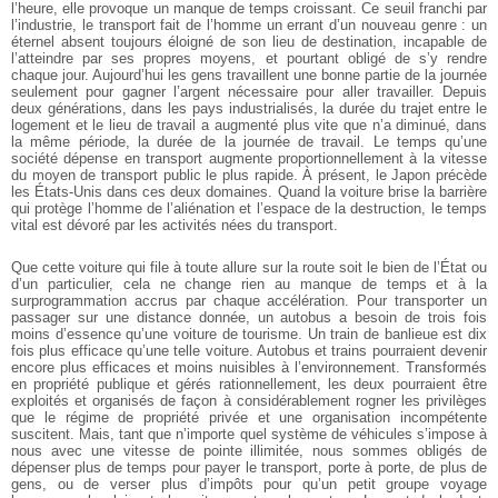
l’heure, elle provoque un manque de temps croissant. Ce seuil franchi par
l’industrie, le transport fait de l’homme un errant d’un nouveau genre : un
éternel absent toujours éloigné de son lieu de destination, incapable de
l’atteindre par ses propres moyens, et pourtant obligé de s’y rendre
chaque jour. Aujourd’hui les gens travaillent une bonne partie de la journée
seulement pour gagner l’argent nécessaire pour aller travailler. Depuis
deux générations, dans les pays industrialisés, la durée du trajet entre le
logement et le lieu de travail a augmenté plus vite que n’a diminué, dans
la même période, la durée de la journée de travail. Le temps qu’une
société dépense en transport augmente proportionnellement à la vitesse
du moyen de transport public le plus rapide. À présent, le Japon précède
les États-Unis dans ces deux domaines. Quand la voiture brise la barrière
qui protège l’homme de l’aliénation et l’espace de la destruction, le temps
vital est dévoré par les activités nées du transport.
Que cette voiture qui file à toute allure sur la route soit le bien de l’État ou
d’un particulier, cela ne change rien au manque de temps et à la
surprogrammation accrus par chaque accélération. Pour transporter un
passager sur une distance donnée, un autobus a besoin de trois fois
moins d’essence qu’une voiture de tourisme. Un train de banlieue est dix
fois plus efficace qu’une telle voiture. Autobus et trains pourraient devenir
encore plus efficaces et moins nuisibles à l’environnement. Transformés
en propriété publique et gérés rationnellement, les deux pourraient être
exploités et organisés de façon à considérablement rogner les privilèges
que le régime de propriété privée et une organisation incompétente
suscitent. Mais, tant que n’importe quel système de véhicules s’impose à
nous avec une vitesse de pointe illimitée, nous sommes obligés de
dépenser plus de temps pour payer le transport, porte à porte, de plus de
gens, ou de verser plus d’impôts pour qu’un petit groupe voyage