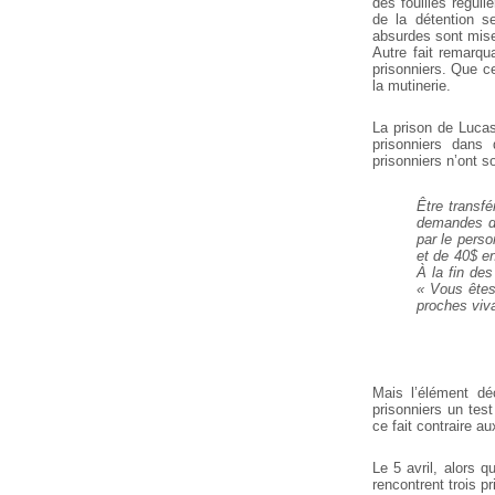
des fouilles régul
de la détention s
absurdes sont mise
Autre fait remarqu
prisonniers. Que c
la mutinerie.
La prison de Lucas
prisonniers dans 
prisonniers n’ont s
Être transfé
demandes d’
par le pers
et de 40$ en
À la fin des
« Vous êtes
proches viv
Mais l’élément dé
prisonniers un test
ce fait contraire a
Le 5 avril, alors 
rencontrent trois 