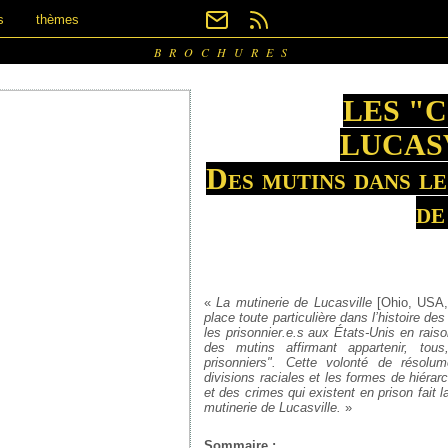
s
thèmes
BROCHURES
LES "
LUCAS
Des mutins dans le
de
«
La mutinerie de Lucasville
[Ohio, USA,
place toute particulière dans l’histoire de
les prisonnier.e.s aux États-Unis en rais
des mutins affirmant appartenir, tou
prisonniers". Cette volonté de résolu
divisions raciales et les formes de hiérarc
et des crimes qui existent en prison fait la
mutinerie de Lucasville.
»
Sommaire :