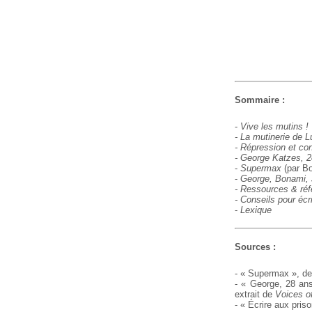
Sommaire :
-
Vive les mutins !
- La mutinerie de L
- Répression et c
- George Katzes, 28
-
Supermax
(par B
-
George, Bonami, J
- Ressources & ré
- Conseils pour écr
-
Lexique
Sources :
- « Supermax », de
- « George, 28 ans
extrait de
Voices of
- « Écrire aux priso