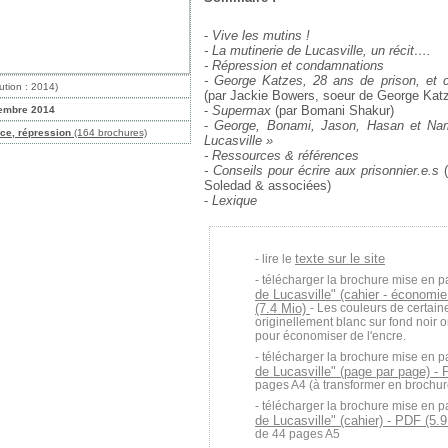
-
Vive les mutins !
- La mutinerie de Lucasville, un récit….
- Répression et condamnations
- George Katzes, 28 ans de prison, et c
ution : 2014)
(par Jackie Bowers, soeur de George Kat
-
Supermax
(par Bomani Shakur)
embre 2014
-
George, Bonami, Jason, Hasan et Nam
ice, répression
(164 brochures)
Lucasville »
- Ressources & références
- Conseils pour écrire aux prisonnier.e.s
(
Soledad & associées)
-
Lexique
texte sur le site
lire le
télécharger la brochure mise en p
de Lucasville" (cahier - économie
(7.4 Mio)
- Les couleurs de certai
originellement blanc sur fond noir o
pour économiser de l'encre.
télécharger la brochure mise en p
de Lucasville" (page par page) -
pages A4 (à transformer en brochur
télécharger la brochure mise en p
de Lucasville" (cahier) - PDF (5.
de 44 pages A5