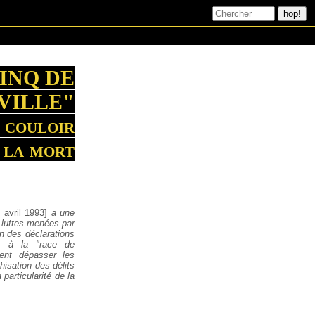
CINQ DE
VILLE"
 couloir
 la mort
 avril 1993]
a une
s luttes menées par
on des déclarations
s, à la "race de
ment dépasser les
hisation des délits
 particularité de la