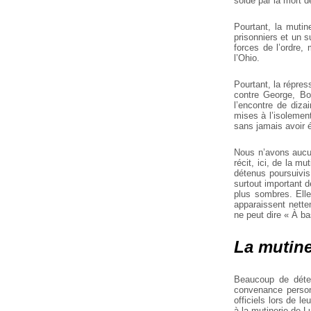
solde par la mort 
Pourtant, la mutin
prisonniers et un s
forces de l’ordre,
l’Ohio.
Pourtant, la répres
contre George, Bo
l’encontre de dizai
mises à l’isolemen
sans jamais avoir é
Nous n’avons aucun
récit, ici, de la mu
détenus poursuivis
surtout important 
plus sombres. Elle
apparaissent nette
ne peut dire « À ba
La mutine
Beaucoup de déten
convenance person
officiels lors de l
à la mutinerie de L