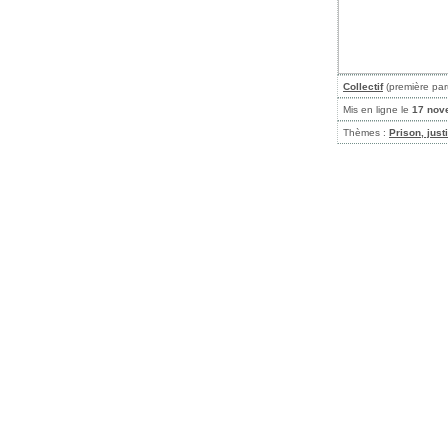
Collectif
(première par
Mis en ligne le
17 nov
Thèmes :
Prison, just