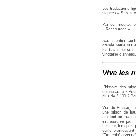
Les traductions fi
signées « S. & a.
Par commodité, les
« Ressources ».
Sauf mention contr
grande partie sur 
les travailleur.se.
vingtaine d’années
Vive les 
L’histoire des pri
qu’une autre ? Pour
plus de 3 100 ? Pou
Vue de France, l’hi
une prison de hau
existent en France
est assurée par l’
meilleur, lorsqu’il
qu’ils promeuvent
[Fraternité aryenne