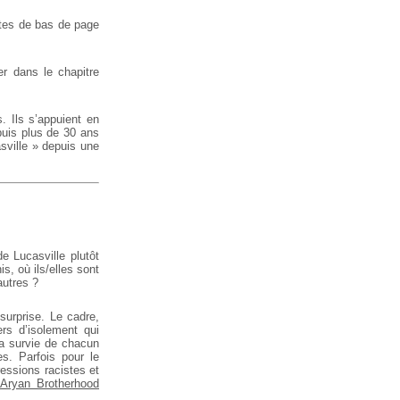
otes de bas de page
er dans le chapitre
. Ils s’appuient en
puis plus de 30 ans
asville » depuis une
e Lucasville plutôt
s, où ils/elles sont
autres ?
 surprise. Le cadre,
rs d’isolement qui
la survie de chacun
es. Parfois pour le
ressions racistes et
Aryan Brotherhood