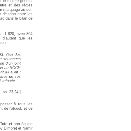
t le régime général
utre et des règles
un marquage au sol.
 délation entre les
rd dans le bilan de
ait 1 820, avec 804
, d’autant que les
son.
993, 75% des
et soutenues
n d’un joint
plus au SOCF.
t lui a dit :
utres de ses
é refusée.
…
, pp. 23-24.]
 passer à tous les
t de l’alcool, et de
 Tate et son équipe
oy Elmore) et Namir