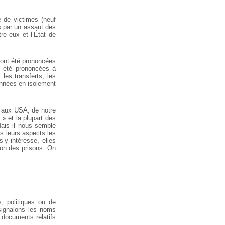
e de victimes (neuf
as par un assaut des
re eux et l’État de
t ont été prononcées
t été prononcées à
 les transferts, les
années en isolement
s aux USA, de notre
e » et la plupart des
Mais il nous semble
s leurs aspects les
’y intéresse, elles
ion des prisons. On
, politiques ou de
signalons les noms
s documents relatifs