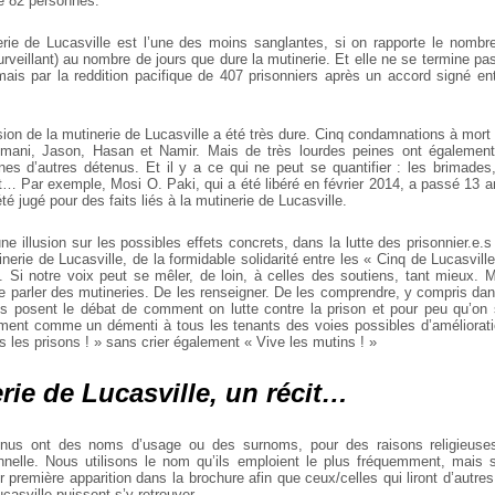
de 82 personnes.
erie de Lucasville est l’une des moins sanglantes, si on rapporte le nombr
urveillant) au nombre de jours que dure la mutinerie. Et elle ne se termine p
 mais par la reddition pacifique de 407 prisonniers après un accord signé ent
sion de la mutinerie de Lucasville a été très dure. Cinq condamnations à mor
mani, Jason, Hasan et Namir. Mais de très lourdes peines ont égalemen
nes d’autres détenus. Et il y a ce qui ne peut se quantifier : les brimades,
t… Par exemple, Mosi O. Paki, qui a été libéré en février 2014, a passé 13 
té jugé pour des faits liés à la mutinerie de Lucasville.
e illusion sur les possibles effets concrets, dans la lutte des prisonnier.e.
tinerie de Lucasville, de la formidable solidarité entre les « Cinq de Lucasvill
. Si notre voix peut se mêler, de loin, à celles des soutiens, tant mieux. 
de parler des mutineries. De les renseigner. De les comprendre, y compris dan
s posent le débat de comment on lutte contre la prison et pour peu qu’on s
ment comme un démenti à tous les tenants des voies possibles d’améliorat
s les prisons ! » sans crier également « Vive les mutins ! »
rie de Lucasville, un récit…
us ont des noms d’usage ou des surnoms, pour des raisons religieuses
nelle. Nous utilisons le nom qu’ils emploient le plus fréquemment, mais 
eur première apparition dans la brochure afin que ceux/celles qui liront d’autre
ucasville puissent s’y retrouver.