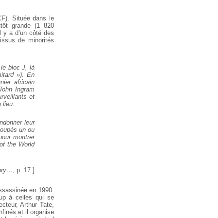
). Située dans le
utôt grande (1 820
l y a d’un côté des
 issus de minorités
le bloc J, là
mitard »). En
ier africain
 John Ingram
rveillants et
 lieu.
ndonner leur
 coupés un ou
pour montrer
 of the World
ory…
, p. 17.]
assassinée en 1990.
up à celles qui se
cteur, Arthur Tate,
finés et il organise