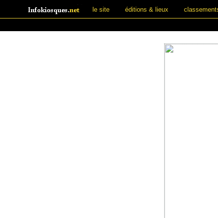
le site
éditions & lieux
classement