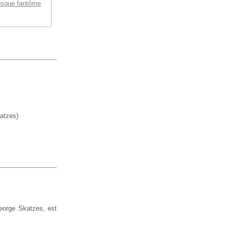
osque fantôme
atzes)
George Skatzes, est