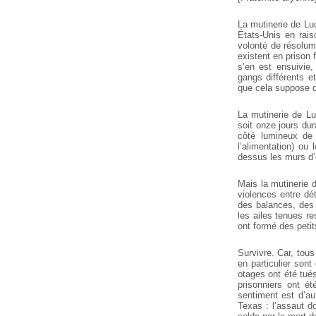
La mutinerie de Luc
États-Unis en rais
volonté de résolume
existent en prison f
s’en est ensuivie,
gangs différents e
que cela suppose da
La mutinerie de Luc
soit onze jours dur
côté lumineux de l
l’alimentation) ou 
dessus les murs d’
Mais la mutinerie d
violences entre dé
des balances, des
les ailes tenues re
ont formé des peti
Survivre. Car, tou
en particulier sont
otages ont été tués
prisonniers ont é
sentiment est d’au
Texas : l’assaut d