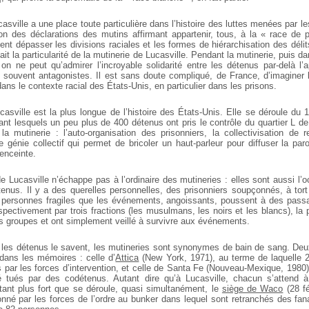
asville a une place toute particulière dans l’histoire des luttes menées par le
on des déclarations des mutins affirmant appartenir, tous, à la « race de p
nt dépasser les divisions raciales et les formes de hiérarchisation des déli
ait la particularité de la mutinerie de Lucasville. Pendant la mutinerie, puis d
 on ne peut qu’admirer l’incroyable solidarité entre les détenus par-delà l
t souvent antagonistes. Il est sans doute compliqué, de France, d’imaginer l’
ns le contexte racial des États-Unis, en particulier dans les prisons.
asville est la plus longue de l’histoire des États-Unis. Elle se déroule du 
ant lesquels un peu plus de 400 détenus ont pris le contrôle du quartier L de 
a mutinerie : l’auto-organisation des prisonniers, la collectivisation d
le génie collectif qui permet de bricoler un haut-parleur pour diffuser la pa
enceinte.
e Lucasville n’échappe pas à l’ordinaire des mutineries : elles sont aussi l’o
tenus. Il y a des querelles personnelles, des prisonniers soupçonnés, à tort 
 personnes fragiles que les événements, angoissants, poussent à des passa
spectivement par trois fractions (les musulmans, les noirs et les blancs), la
ts groupes et ont simplement veillé à survivre aux événements.
s les détenus le savent, les mutineries sont synonymes de bain de sang. Deu
 dans les mémoires : celle d’
Attica
(New York, 1971), au terme de laquelle 2
 par les forces d’intervention, et celle de Santa Fe (Nouveau-Mexique, 1980)
té tués par des codétenus. Autant dire qu’à Lucasville, chacun s’attend
tant plus fort que se déroule, quasi simultanément, le
siège de Waco
(28 fé
onné par les forces de l’ordre au bunker dans lequel sont retranchés des fana