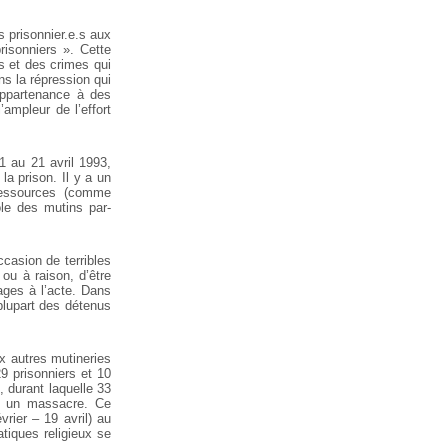
s prisonnier.e.s aux
risonniers ». Cette
ts et des crimes qui
ans la répression qui
’appartenance à des
ampleur de l’effort
11 au 21 avril 1993,
la prison. Il y a un
e ressources (comme
role des mutins par-
ccasion de terribles
ou à raison, d’être
ges à l’acte. Dans
 plupart des détenus
x autres mutineries
9 prisonniers et 10
, durant laquelle 33
 à un massacre. Ce
vrier – 19 avril) au
tiques religieux se