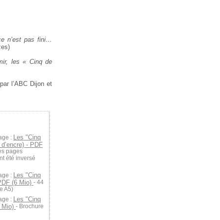
e n’est pas fini…
zes)
ir, les « Cinq de
par l’ABC Dijon et
Les "Cinq
age :
 d’encre) - PDF
nes pages
nt été inversé
Les "Cinq
age :
 PDF (6 Mio)
- 44
e A5)
Les "Cinq
age :
9 Mio)
- Brochure