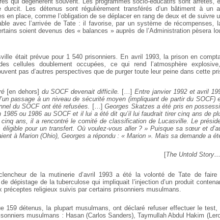
ières qui dégénèrent souvent. Les programmes socio-éducatifs sont arrêtés, e
e durcit. Les détenus sont régulièrement transférés d’un bâtiment à un a
s en place, comme l’obligation de se déplacer en rang de deux et de suivre 
able avec l’arrivée de Tate : il favorise, par un système de récompenses, la
ertains soient devenus des « balances » auprès de l’Administration pèsera lou
ville était prévue pour 1 540 prisonniers. En avril 1993, la prison en compt
des cellules doublement occupées, ce qui rend l’atmosphère explosive
ouvent pas d’autres perspectives que de purger toute leur peine dans cette pri
ré
[en dehors]
du SOCF devenait difficile.
[…]
Entre janvier 1992 et avril 1
un passage à un niveau de sécurité moyen (impliquant de partir du SOCF) 
onnel du SOCF ont été refusées.
[…]
Georges Skatzes a été pris en possessio
 1985 ou 1986 au SOCF et il lui a été dit qu’il lui faudrait tirer cinq ans de 
 cinq ans, il a rencontré le comité de classification de Lucasville. Le présiden
 éligible pour un transfert. Où voulez-vous aller ? » Puisque sa sœur et d’a
aient à Marion (Ohio), Georges a répondu : « Marion ». Mais sa demande a ét
[
The Untold Story
clencheur de la mutinerie d’avril 1993 a été la volonté de Tate de faire
 de dépistage de la tuberculose qui impliquait l’injection d’un produit contenan
ux préceptes religieux suivis par certains prisonniers musulmans.
que 159 détenus, la plupart musulmans, ont déclaré refuser effectuer le test,
prisonniers musulmans : Hasan (Carlos Sanders), Taymullah Abdul Hakim (Ler