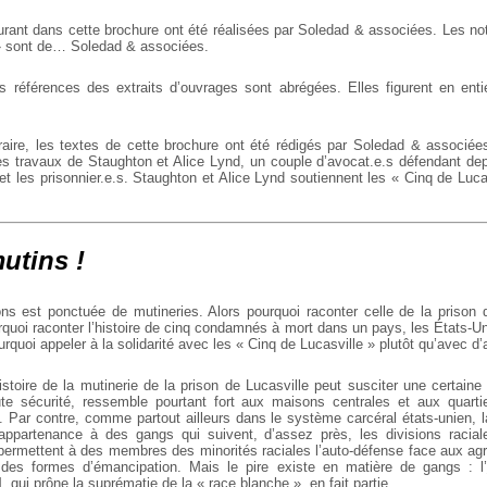
gurant dans cette brochure ont été réalisées par Soledad & associées. Les n
 » sont de… Soledad & associées.
 références des extraits d’ouvrages sont abrégées. Elles figurent en enti
aire, les textes de cette brochure ont été rédigés par Soledad & associées
les travaux de Staughton et Alice Lynd, un couple d’avocat.e.s défendant de
s et les prisonnier.e.s. Staughton et Alice Lynd soutiennent les « Cinq de Luc
.
mutins !
sons est ponctuée de mutineries. Alors pourquoi raconter celle de la prison d
quoi raconter l’histoire de cinq condamnés à mort dans un pays, les États-Uni
rquoi appeler à la solidarité avec les « Cinq de Lucasville » plutôt qu’avec d’
stoire de la mutinerie de la prison de Lucasville peut susciter une certaine
te sécurité, ressemble pourtant fort aux maisons centrales et aux quartie
. Par contre, comme partout ailleurs dans le système carcéral états-unien, 
appartenance à des gangs qui suivent, d’assez près, les divisions racial
s permettent à des membres des minorités raciales l’auto-défense face aux ag
 des formes d’émancipation. Mais le pire existe en matière de gangs : l’
], qui prône la suprématie de la « race blanche », en fait partie.