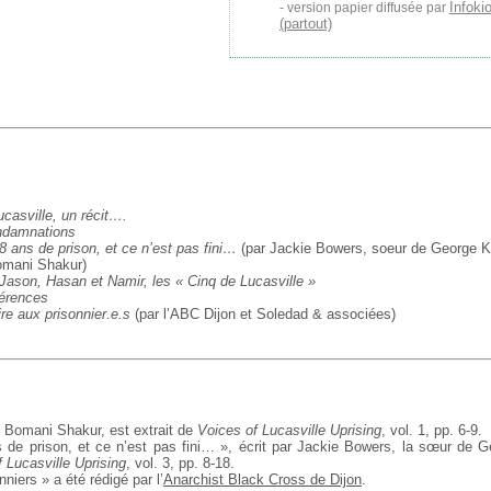
Infoki
version papier diffusée par
(partout)
ucasville, un récit….
ondamnations
 ans de prison, et ce n’est pas fini…
(par Jackie Bowers, soeur de George K
omani Shakur)
ason, Hasan et Namir, les « Cinq de Lucasville »
férences
ire aux prisonnier.e.s
(par l’ABC Dijon et Soledad & associées)
 Bomani Shakur, est extrait de
Voices of Lucasville Uprising
, vol. 1, pp. 6-9.
 de prison, et ce n’est pas fini… », écrit par Jackie Bowers, la sœur de 
 Lucasville Uprising
, vol. 3, pp. 8-18.
nniers » a été rédigé par l’
Anarchist Black Cross de Dijon
.