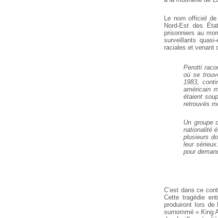
Le nom officiel de
Nord-Est des État
prisonniers au mom
surveillants quasi
raciales et venant 
Perotti raco
où se trouve
1983, conti
américain m
étaient soup
retrouvés mo
Un groupe d
nationalité 
plusieurs d
leur sérieu
pour demande
C’est dans ce cont
Cette tragédie en
produiront lors de
surnommé « King Art