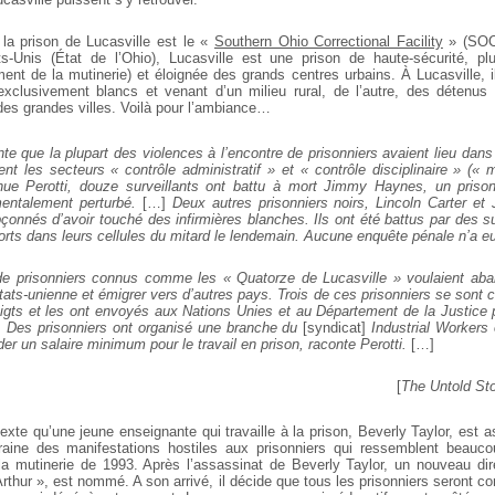
 la prison de Lucasville est le «
Southern Ohio Correctional Facility
» (SOCF
s-Unis (État de l’Ohio), Lucasville est une prison de haute-sécurité, pl
ent de la mutinerie) et éloignée des grands centres urbains. À Lucasville, i
-exclusivement blancs et venant d’un milieu rural, de l’autre, des détenus
des grandes villes. Voilà pour l’ambiance…
nte que la plupart des violences à l’encontre de prisonniers avaient lieu dans 
nt les secteurs « contrôle administratif » et « contrôle disciplinaire » (« 
nue Perotti, douze surveillants ont battu à mort Jimmy Haynes, un prisonn
entalement perturbé.
[…]
Deux autres prisonniers noirs, Lincoln Carter et
çonnés d’avoir touché des infirmières blanches. Ils ont été battus par des su
rts dans leurs cellules du mitard le lendemain. Aucune enquête pénale n’a eu
e prisonniers connus comme les « Quatorze de Lucasville » voulaient aba
états-unienne et émigrer vers d’autres pays. Trois de ces prisonniers se sont
oigts et les ont envoyés aux Nations Unies et au Département de la Justice 
x. Des prisonniers ont organisé une branche du
[syndicat]
Industrial Workers
r un salaire minimum pour le travail en prison, raconte Perotti.
[…]
[
The Untold St
exte qu’une jeune enseignante qui travaille à la prison, Beverly Taylor, est 
traine des manifestations hostiles aux prisonniers qui ressemblent beauco
 la mutinerie de 1993. Après l’assassinat de Beverly Taylor, un nouveau dire
hur », est nommé. A son arrivé, il décide que tous les prisonniers seront con