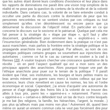
que les autres étant donné leurs conditions d’existence et leur place dans
les
rapports de dominations me paraît être une vision trop simpliste de la
réalité et ne pose
pas la question du contenu de la révolte et de la volonté
individuelle. Dans certains
cas, la volonté de se faire entendre conduit à
occulter une partie du discours contre la
domination de peur que les
personnes rencontrées ne se sentent visées par ces critiques
ou tout
simplement qu’elles s’en désintéressent ou encore parce que ça
détournerait la
discussion de l’objectif initial. En particulier en ce qui
concerne le discours sur le
sexisme et le patriarcat. Quelque part cela me
fait penser à la stratégie du « étape par étape », qu’il faut y aller
doucement, graduellement pour emmener les « exploité-e-s »
vers
l’insurrection généralisée. Bien évidemment dans la pratique ce n’est pas
aussi manichéen, mais parfois la frontière entre la stratégie politique et la
propagande
anarchiste me paraît ambiguë. Par ailleurs, au nom de ces
stratégies politiques certains
groupes se soumettent aux injonctions des
autoritaires ; comme ce fut le cas au
carnaval en soutien a la zad à
Rennes
[
20
]
. A vouloir toujours chercher une croissance
quantitative de la
révolte ; on en perd l’aspect qualitatif qui est a mon sens un des
principaux apports des anarchistes. Alors pourquoi troquer une part de
l’éthique
anarchiste pour jouer sur le terrain de la politique ?
Il paraît
évident que l’état, ses institutions, les bourges et leurs petites mains ou
bras armés mènent une guerre sans merci à toutes celleux qui par leur
existence, leurs
choix remettent en cause les normes, les lois et l’ordre
économique et social.
Cependant, j’ai envie d’acquérir une autonomie de
penser et d’agir dégagée des freins
liés à la volonté de se trouver des
alliés à tous prix, parmi les « opprimé-e-s »
notamment. Parmis ces
« opprimé-e-s » certain-e-s défendent tout un tas de trucs
contre lesquels
je me bat (les religions, la famille, les hiérarchies, l’argent, la
morale...)
pas plus qu’ailleurs mais pas moins non plus ! Autrement dit, quand bien
même on aurait un ennemi commun cela ne veut pas forcément dire pour