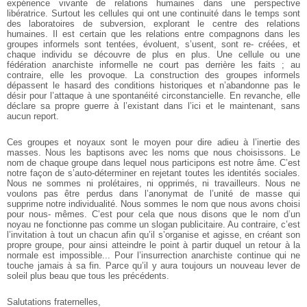
expérience vivante de relations humaines dans une perspective
libératrice.
Surtout les cellules qui ont une continuité dans le temps sont
des laboratoires de
subversion, explorant le centre des relations
humaines. Il est certain que les relations
entre compagnons dans les
groupes informels sont tentées, évoluent, s’usent, sont re-
créées, et
chaque individu se découvre de plus en plus. Une cellule ou une
fédération
anarchiste informelle ne court pas derrière les faits ; au
contraire, elle les provoque. La
construction des groupes informels
dépassent le hasard des conditions historiques et
n’abandonne pas le
désir pour l’attaque à une spontanéité circonstancielle. En
revanche, elle
déclare sa propre guerre à l’existant dans l’ici et le maintenant, sans
aucun report.
Ces groupes et noyaux sont le moyen pour dire adieu à l’inertie des
masses.
Nous les baptisons avec les noms que nous choisissons. Le
nom de chaque groupe
dans lequel nous participons est notre âme. C’est
notre façon de s’auto-déterminer en
rejetant toutes les identités sociales.
Nous ne sommes ni prolétaires, ni opprimés, ni
travailleurs. Nous ne
voulons pas être perdus dans l’anonymat de l’unité de masse qui
supprime notre individualité. Nous sommes le nom que nous avons choisi
pour nous-
mêmes. C’est pour cela que nous disons que le nom d’un
noyau ne fonctionne pas
comme un slogan publicitaire. Au contraire, c’est
l’invitation à tout un chacun afin
qu’il s’organise et agisse, en créant son
propre groupe, pour ainsi atteindre le point à
partir duquel un retour à la
normale est impossible... Pour l’insurrection anarchiste
continue qui ne
touche jamais à sa fin. Parce qu’il y aura toujours un nouveau lever de
soleil plus beau que tous les précédents.
Salutations fraternelles,