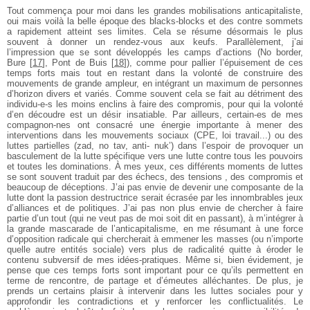
Tout commença pour moi dans les grandes mobilisations anticapitaliste,
oui mais
voilà la belle époque des blacks-blocks et des contre sommets
a rapidement atteint
ses limites. Cela se résume désormais le plus
souvent à donner un rendez-vous aux
keufs. Parallèlement, j’ai
l’impression que se sont développés les camps d’actions (No
border,
Bure
[
17
]
, Pont de Buis
[
18
]
), comme pour pallier l’épuisement de ces
temps forts
mais tout en restant dans la volonté de construire des
mouvements de grande ampleur,
en intégrant un maximum de personnes
d’horizon divers et variés. Comme souvent cela
se fait au détriment des
individu-e-s les moins enclins à faire des compromis, pour qui
la volonté
d’en découdre est un désir insatiable. Par ailleurs, certain-es de mes
compagnon-nes ont consacré une énergie importante à mener des
interventions dans
les mouvements sociaux (CPE, loi travail...) ou des
luttes partielles (zad, no tav, anti-
nuk’) dans l’espoir de provoquer un
basculement de la lutte spécifique vers une lutte
contre tous les pouvoirs
et toutes les dominations. À mes yeux, ces différents moments de luttes
se sont souvent traduit par des échecs, des tensions , des compromis et
beaucoup de déceptions. J’ai pas envie de devenir une composante de la
lutte dont la
passion destructrice serait écrasée par les innombrables jeux
d’alliances et de
politiques. J’ai pas non plus envie de chercher à faire
partie d’un tout (qui ne veut pas
de moi soit dit en passant), à m’intégrer à
la grande mascarade de l’anticapitalisme, en
me résumant à une force
d’opposition radicale qui chercherait à emmener les masses
(ou n’importe
quelle autre entités sociale) vers plus de radicalité quitte à éroder le
contenu subversif de mes idées-pratiques. Même si, bien évidement, je
pense que ces
temps forts sont important pour ce qu’ils permettent en
terme de rencontre, de partage
et d’émeutes alléchantes. De plus, je
prends un certains plaisir à intervenir dans les
luttes sociales pour y
approfondir les contradictions et y renforcer les conflictualités.
Le