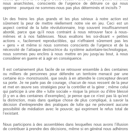
nous anarchistes, conscients de l’urgence de détruire ce qui nous
opprime : pourquoi ne sommes-nous pas plus déterminés et incisifs ?
Un des freins les plus grands et les plus sérieux à notre action est
sûrement la
peur de mettre réellement notre vie en jeu. Ceci est un
aspect central de la lutte
révolutionnaire, trop souvent insuffisamment
abordé, parce que qu’il nous contraint à
nous retrouver face à nous-
mêmes et à nos faiblesses. Nous exaltons les soi-disant « petites
actions », facilement reproductibles, qui n’effraient sûrement pas les
« gens » et
même si nous sommes conscients de l’urgence et de la
nécessité de l’attaque
destructrice du système autoritaire-technologique,
nous sommes peu enclins à nous
mettre en jeu jusqu’au bout, à nous
considérer en guerre et à agir en conséquence.
Il est certainement plus facile de se retrouver ensemble à des centaines
ou
milliers de personnes pour défendre un territoire menacé par une
certaine éco-
monstruosité, que seuls à en attendre le concepteur devant
sa porte. Je ne parle pas de
courage, chacun de nous ressent de la peur
et met en œuvre ses stratégies pour la
contrôler et la gérer ; même celui
qui participe à une dite « lutte sociale » risque la
prison ou d’être blessé
(il y en a des centaines d’exemples), je pense que ce n’est pas
là qu’est
la distinction, mais dans quelque chose de plus compliqué, à savoir la
décision d’entreprendre des pratiques de lutte qui ne prévoient aucune
possibilité de
médiation avec le pouvoir, qui expriment le refus total de
l’existant.
Nous participons à des assemblées dans lesquelles nous avons l’illusion
de
contribuer à prendre des décisions, même si en général nous adhérons