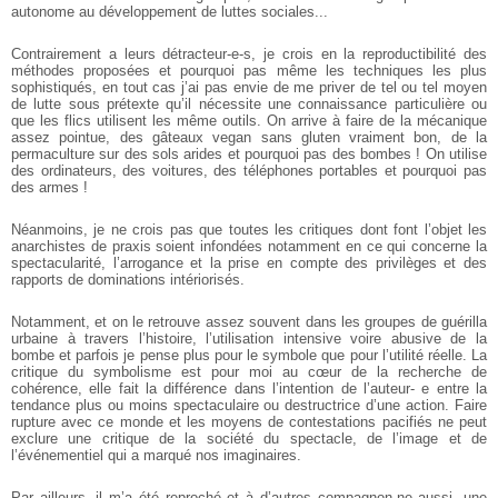
autonome au
développement de luttes sociales...
Contrairement a leurs détracteur-e-s, je crois en la reproductibilité des
méthodes
proposées et pourquoi pas même les techniques les plus
sophistiqués, en tout cas j’ai
pas envie de me priver de tel ou tel moyen
de lutte sous prétexte qu’il nécessite une
connaissance particulière ou
que les flics utilisent les même outils. On arrive à faire de
la mécanique
assez pointue, des gâteaux vegan sans gluten vraiment bon, de la
permaculture sur des sols arides et pourquoi pas des bombes ! On utilise
des
ordinateurs, des voitures, des téléphones portables et pourquoi pas
des armes !
Néanmoins, je ne crois pas que toutes les critiques dont font l’objet les
anarchistes de praxis soient infondées notamment en ce qui concerne la
spectacularité,
l’arrogance et la prise en compte des privilèges et des
rapports de dominations
intériorisés.
Notamment, et on le retrouve assez souvent dans les groupes de guérilla
urbaine
à travers l’histoire, l’utilisation intensive voire abusive de la
bombe et parfois je pense
plus pour le symbole que pour l’utilité réelle. La
critique du symbolisme est pour moi
au cœur de la recherche de
cohérence, elle fait la différence dans l’intention de l’auteur-
e entre la
tendance plus ou moins spectaculaire ou destructrice d’une action. Faire
rupture avec ce monde et les moyens de contestations pacifiés ne peut
exclure une
critique de la société du spectacle, de l’image et de
l’événementiel qui a marqué nos
imaginaires.
Par ailleurs, il m’a été reproché et à d’autres compagnon-ne aussi, une