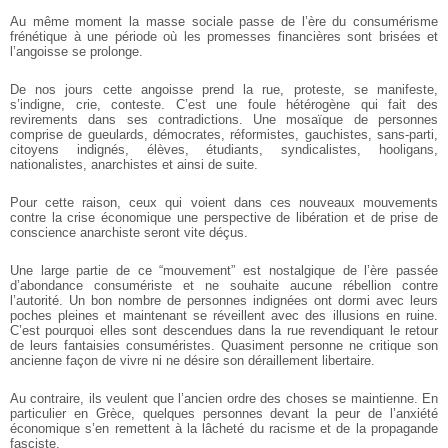
Au même moment la masse sociale passe de l’ère du consumérisme
frénétique à
une période où les promesses financières sont brisées et
l’angoisse se prolonge.
De nos jours cette angoisse prend la rue, proteste, se manifeste,
s’indigne, crie,
conteste. C’est une foule hétérogène qui fait des
revirements dans ses contradictions.
Une mosaïque de personnes
comprise de gueulards, démocrates, réformistes,
gauchistes, sans-parti,
citoyens indignés, élèves, étudiants, syndicalistes, hooligans,
nationalistes, anarchistes et ainsi de suite.
Pour cette raison, ceux qui voient dans ces nouveaux mouvements
contre la
crise économique une perspective de libération et de prise de
conscience anarchiste
seront vite déçus.
Une large partie de ce “mouvement” est nostalgique de l’ère passée
d’abondance consumériste et ne souhaite aucune rébellion contre
l’autorité. Un bon
nombre de personnes indignées ont dormi avec leurs
poches pleines et maintenant se
réveillent avec des illusions en ruine.
C’est pourquoi elles sont descendues dans la rue
revendiquant le retour
de leurs fantaisies consuméristes. Quasiment personne ne
critique son
ancienne façon de vivre ni ne désire son déraillement libertaire.
Au contraire, ils veulent que l’ancien ordre des choses se maintienne. En
particulier en Grèce, quelques personnes devant la peur de l’anxiété
économique s’en
remettent à la lâcheté du racisme et de la propagande
fasciste.