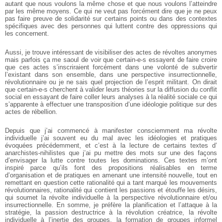
autant que
nous voulons la même chose et que nous voulons l’atteindre
par les même moyens. Ce
qui ne veut pas forcément dire que je ne peux
pas faire preuve de solidarité sur certains
points ou dans des contextes
spécifiques avec des personnes qui luttent contre des
oppressions qui
les concernent.
Aussi, je trouve intéressant de visibiliser des actes de révoltes anonymes
mais
parfois ça me saoul de voir que certain-e-s essayent de faire croire
que ces actes
s’inscriraient forcément dans une volonté de subvertir
l’existant dans son ensemble,
dans une perspective insurrectionnelle,
révolutionnaire ou je ne sais quel projection de
l’esprit militant. On dirait
que certain-e-s cherchent à valider leurs théories sur la
diffusion du conflit
social en essayant de faire coller leurs analyses à la réalité sociale
ce qui
s’apparente à effectuer une transposition d’une idéologie politique sur des
actes
de rébellion.
Depuis que j’ai commencé à manifester consciemment ma révolte
individuelle
j’ai souvent eu du mal avec les idéologies et pratiques
évoquées précédemment, et c’est
à la lecture de certains textes d’
anarchistes-nihilistes que j’ai pu mettre des mots sur
une des façons
d’envisager la lutte contre toutes les dominations. Ces textes m’ont
inspiré parce qu’ils font des propositions réalisables en terme
d’organisation et de
pratiques en amenant une intensité nouvelle, tout en
remettant en question cette
rationalité qui a tant marqué les mouvements
révolutionnaires, rationalité qui contient
les passions et étouffe les désirs,
qui soumet la révolte individuelle à la perspective
révolutionnaire et/ou
insurrectionnelle. En somme, je préfère la planification et
l’attaque à la
stratégie, la passion destructrice à la révolution créatrice, la révolte
individuelle à l’inertie des groupes, la formation de groupes informel