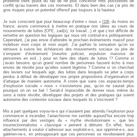
problème vient plutôt du fait de ne plus concevoir mes possibilités de
conflit qu’au
travers des ces moments. Et dans bien des cas j’ai pris de
gros risques pour un
potentiel offensif pas toujours à la hauteur.
Je suis conscient que pour beaucoup d’entre « nous »
[
19
]
, du moins en
france,
avons commencé à mettre en pratique nos idées au cours de
mouvements de luttes
(CPE, zad(s), loi travail...) et que c’est difficile de
remettre en question les logiques
qui nous ont contruit-e-s politiquement.
Cependant, j’ai pas envie d’attendre le
prochain événements massif pour
mobiliser mon corps et mon esprit. J’ai parfois la
sensation qu’on se
retrouve à suivre les échéances des mouvements sociaux ou pire de
s’emparer d’événement (meurtre policier, expulsion massive de
personnes en exil...)
pour en faire des objets de luttes !? Comme si
j’avais besoins qu’un grand nombre de
personnes fassent écho à mes
envies de révolte pour qu’elles soient légitime ? Comme
si on cherchait
des leviers sur lesquels agir, des luttes dans lesquels se jeter a corps
perdus à défaut de développer nos propre propositions d’organisation et
d’attaque de
manière autonome. A croire que sans ces espaces-temps
d’explosion sociale « nous » n’existerions pas, qu’on ne saurait plus
pourquoi on on se bat ! Serait-il impossible de
donner nous même du
sens à notre révolte, développer des projets et des pratiques qui
soient
autonome des contextes sociaux dans lesquels ils s’inscrivent ?
Mis a part quelques voyou-te-s qui n’auraient pas attendu l’explosion pour
commencer à incendier, l’anarchisme me semble aujourd’hui encore trop
influencé par
des vestiges du « mythe révolutionnaire », que les
insurrectionnalistes « classique » peinent à détruire. En effet, leurs
attachements à vouloir s’adresser aux exploité-e-s, aux opprimé-e-s, aux
galérien-ne-s, en présupposant que ces personnes se révolteraient
plus