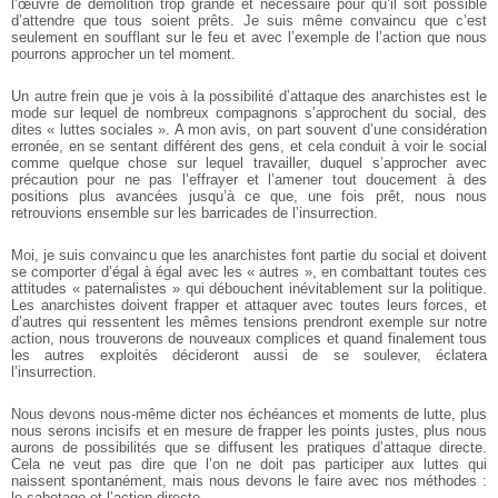
l’œuvre de démolition trop grande et
nécessaire pour qu’il soit possible
d’attendre que tous soient prêts. Je suis même
convaincu que c’est
seulement en soufflant sur le feu et avec l’exemple de l’action que
nous
pourrons approcher un tel moment.
Un autre frein que je vois à la possibilité d’attaque des anarchistes est le
mode
sur lequel de nombreux compagnons s’approchent du social, des
dites « luttes sociales ». A mon avis, on part souvent d’une considération
erronée, en se sentant différent des
gens, et cela conduit à voir le social
comme quelque chose sur lequel travailler, duquel
s’approcher avec
précaution pour ne pas l’effrayer et l’amener tout doucement à des
positions plus avancées jusqu’à ce que, une fois prêt, nous nous
retrouvions ensemble
sur les barricades de l’insurrection.
Moi, je suis convaincu que les anarchistes font partie du social et doivent
se
comporter d’égal à égal avec les « autres », en combattant toutes ces
attitudes « paternalistes » qui débouchent inévitablement sur la politique.
Les anarchistes doivent
frapper et attaquer avec toutes leurs forces, et
d’autres qui ressentent les mêmes
tensions prendront exemple sur notre
action, nous trouverons de nouveaux complices
et quand finalement tous
les autres exploités décideront aussi de se soulever, éclatera
l’insurrection.
Nous devons nous-même dicter nos échéances et moments de lutte, plus
nous
serons incisifs et en mesure de frapper les points justes, plus nous
aurons de
possibilités que se diffusent les pratiques d’attaque directe.
Cela ne veut pas dire que
l’on ne doit pas participer aux luttes qui
naissent spontanément, mais nous devons le
faire avec nos méthodes :
le sabotage et l’action directe.