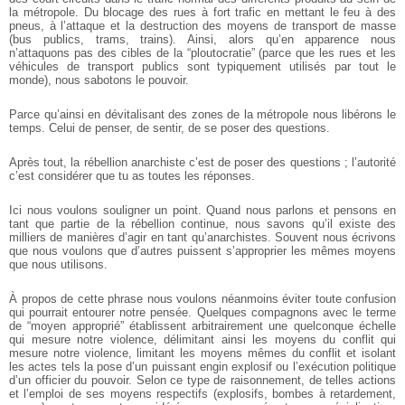
la métropole. Du
blocage des rues à fort trafic en mettant le feu à des
pneus, à l’attaque et la destruction
des moyens de transport de masse
(bus publics, trams, trains). Ainsi, alors qu’en
apparence nous
n’attaquons pas des cibles de la “ploutocratie” (parce que les rues et
les
véhicules de transport publics sont typiquement utilisés par tout le
monde), nous
sabotons le pouvoir.
Parce qu’ainsi en dévitalisant des zones de la métropole nous libérons le
temps.
Celui de penser, de sentir, de se poser des questions.
Après tout, la rébellion anarchiste c’est de poser des questions ; l’autorité
c’est
considérer que tu as toutes les réponses.
Ici nous voulons souligner un point. Quand nous parlons et pensons en
tant que
partie de la rébellion continue, nous savons qu’il existe des
milliers de manières d’agir
en tant qu’anarchistes. Souvent nous écrivons
que nous voulons que d’autres puissent
s’approprier les mêmes moyens
que nous utilisons.
À propos de cette phrase nous voulons néanmoins éviter toute confusion
qui
pourrait entourer notre pensée. Quelques compagnons avec le terme
de “moyen
approprié” établissent arbitrairement une quelconque échelle
qui mesure notre
violence, délimitant ainsi les moyens du conflit qui
mesure notre violence, limitant les
moyens mêmes du conflit et isolant
les actes tels la pose d’un puissant engin explosif
ou l’exécution politique
d’un officier du pouvoir. Selon ce type de raisonnement, de
telles actions
et l’emploi de ses moyens respectifs (explosifs, bombes à retardement,