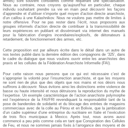
armes) sont souvent considérés comme requérant une spécialisation.
Nous au
contraire, nous croyons qu’aujourd’hui en particulier, chaque
individu souhaitant
prendre sa vie en main peut découvrir les façons
d’apprendre et d’utiliser n’importe
quel moyen d’action directe anarchiste,
d’un caillou à une Kalashnikov. Nous ne
voulons pas mettre de limites à
notre offensive. Pour ne pas rester dans l’écrit, nous
proposons aux
groupes informels d’action directe de contribuer à la transmissibilité de
leurs expériences en publiant et disséminant via internet des manuels
pour la
fabrication d’engins incendiaires/explosifs, de détonateurs à
retardement, de
fonctionnement des armes, etc.
Cette proposition est par ailleurs écrite dans le détail dans un autre de
nos textes
publié dans la dernière édition des compagnons de ‘325’, dans
le cadre du dialogue
que nous voulons ouvrir entre les anarchistes des
praxis et les cellules de la Fédération
Anarchiste Informelle (FAI).
Pour cette raison nous pensons que ce qui est nécessaire c’est de
s’approprier la
volonté pour l’insurrection anarchiste, et que les moyens
ne sont rien de plus que des
objets que nos mains et nos désirs nous
suffirons à découvrir. Nous évitons ainsi les
distinctions entre violence de
basse ou haute intensité et nous détruisons la
reproduction du mythe de
l’expertise. Un exemple caractéristique de l’action
anarchiste polymorphe
est l’expérience de la FAI/FRI revendiquant la responsabilité
tant de la
pose de banderoles de solidarité et du blocage des entrées de magasins
commerciaux avec de la colle au Pérou et en Bolivie, que la jambisation
d’un cadre
supérieur d’une entreprise du nucléaire en Italie et l’exécution
de trois flics municipaux
à Mexico. Après tout, nous avons aussi
commencé a peu près comme cela en tant que
Conspiration des Cellules
de Feu, et nous ne sommes jamais fixés à l’arrogance des
moyens et de