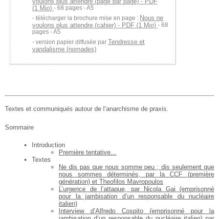
voulons plus attendre (page par page) - PDF
(1 Mio)
- 68 pages - A5
Nous ne
télécharger la brochure mise en page :
voulons plus attendre (cahier) - PDF (1 Mio)
- 68
pages - A5
Tendresse et
version papier diffusée par
vandalisme (nomades)
Textes et communiqués autour de l’anarchisme de praxis.
Sommaire
Introduction
Première tentative...
Textes
Ne dis pas que nous somme peu ; dis seulement que
nous sommes déterminés, par la CCF (première
génération) et Theofilos Mavropoulos
L’urgence de l’attaque, par Nicola Gai (emprisonné
pour la jambisation d’un responsable du nucléaire
italien)
Interview d’Alfredo Cospito (emprisonné pour la
jambisation d’un responsable du nucléaire italien) par