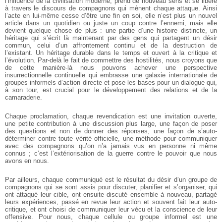
l’influence de la civilisation moderne,
prend de nouveau sens et se libère
à travers le discours de compagnons qui mènent
chaque attaque. Ainsi
l’acte en lui-même cesse d’être une fin en soi, elle n’est plus un
nouvel
article dans un quotidien ou juste un coup contre l’ennemi, mais elle
devient
quelque chose de plus : une partie d’une histoire distincte, un
héritage qui s’écrit là
maintenant par des gens qui partagent un désir
commun, celui d’un affrontement
continu et de la destruction de
l’existant. Un héritage durable dans le temps et ouvert à
la critique et
l’évolution. Par-delà le fait de commettre des hostilités, nous croyons que
de cette manière-là nous pouvons achever une perspective
insurrectionnelle continuelle
qui embrasse une galaxie internationale de
groupes informels d’action directe et pose
les bases pour un dialogue qui,
à son tour, est crucial pour le développement des
relations et de la
camaraderie.
Chaque proclamation, chaque revendication est une invitation ouverte,
une
petite contribution à une discussion plus large, une façon de poser
des questions et non
de donner des réponses, une façon de s’auto-
déterminer contre toute vérité officielle,
une méthode pour communiquer
avec des compagnons qu’on n’a jamais vus en
personne ni même
connus ; c’est l’extériorisation de la guerre contre le pouvoir que
nous
avons en nous.
Par ailleurs, chaque communiqué est le résultat du désir d’un groupe de
compagnons qui se sont assis pour discuter, planifier et s’organiser, qui
ont attaqué
leur cible, ont ensuite discuté ensemble à nouveau, partagé
leurs expériences, passé en
revue leur action et souvent fait leur auto-
critique, et ont choisi de communiquer leur
vécu et la conscience de leur
offensive. Pour nous, chaque cellule ou groupe informel
est une