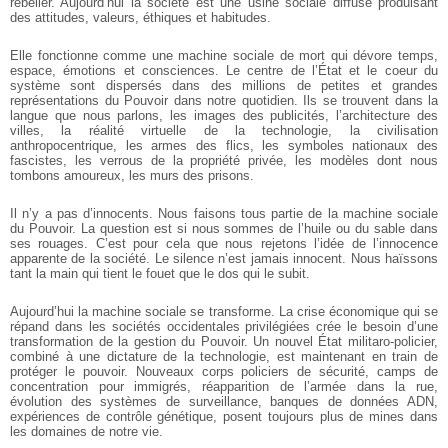
rebeller. Aujourd’hui la société est une
usine sociale diffuse produisant
des attitudes, valeurs, éthiques et habitudes.
Elle fonctionne comme une machine sociale de mort qui dévore temps,
espace,
émotions et consciences. Le centre de l’État et le coeur du
système sont dispersés dans
des millions de petites et grandes
représentations du Pouvoir dans notre quotidien. Ils
se trouvent dans la
langue que nous parlons, les images des publicités, l’architecture
des
villes, la réalité virtuelle de la technologie, la civilisation
anthropocentrique, les
armes des flics, les symboles nationaux des
fascistes, les verrous de la propriété
privée, les modèles dont nous
tombons amoureux, les murs des prisons.
Il n’y a pas d’innocents. Nous faisons tous partie de la machine sociale
du
Pouvoir. La question est si nous sommes de l’huile ou du sable dans
ses rouages. C’est
pour cela que nous rejetons l’idée de l’innocence
apparente de la société. Le silence
n’est jamais innocent. Nous haïssons
tant la main qui tient le fouet que le dos qui le
subit.
Aujourd’hui la machine sociale se transforme. La crise économique qui se
répand dans les sociétés occidentales privilégiées crée le besoin d’une
transformation
de la gestion du Pouvoir. Un nouvel État militaro-policier,
combiné à une dictature de
la technologie, est maintenant en train de
protéger le pouvoir. Nouveaux corps
policiers de sécurité, camps de
concentration pour immigrés, réapparition de l’armée
dans la rue,
évolution des systèmes de surveillance, banques de données ADN,
expériences de contrôle génétique, posent toujours plus de mines dans
les domaines de
notre vie.