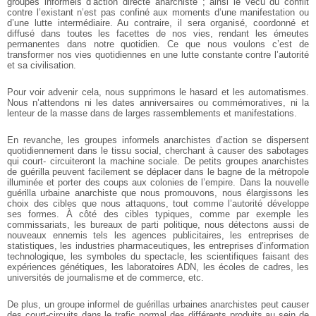
groupes informels d’action directe anarchiste ; ainsi
le vécu du conflit
contre l’existant n’est pas confiné aux moments d’une manifestation
ou
d’une lutte intermédiaire. Au contraire, il sera organisé, coordonné et
diffusé dans
toutes les facettes de nos vies, rendant les émeutes
permanentes dans notre quotidien.
Ce que nous voulons c’est de
transformer nos vies quotidiennes en une lutte constante
contre l’autorité
et sa civilisation.
Pour voir advenir cela, nous supprimons le hasard et les automatismes.
Nous
n’attendons ni les dates anniversaires ou commémoratives, ni la
lenteur de la masse
dans de larges rassemblements et manifestations.
En revanche, les groupes informels anarchistes d’action se dispersent
quotidiennement dans le tissu social, cherchant à causer des sabotages
qui court-
circuiteront la machine sociale. De petits groupes anarchistes
de guérilla peuvent
facilement se déplacer dans le bagne de la métropole
illuminée et porter des coups aux
colonies de l’empire. Dans la nouvelle
guérilla urbaine anarchiste que nous
promouvons, nous élargissons les
choix des cibles que nous attaquons, tout comme
l’autorité développe
ses formes. À côté des cibles typiques, comme par exemple les
commissariats, les bureaux de parti politique, nous détectons aussi de
nouveaux
ennemis tels les agences publicitaires, les entreprises de
statistiques, les industries
pharmaceutiques, les entreprises d’information
technologique, les symboles du
spectacle, les scientifiques faisant des
expériences génétiques, les laboratoires ADN,
les écoles de cadres, les
universités de journalisme et de commerce, etc.
De plus, un groupe informel de guérillas urbaines anarchistes peut causer
des
court-circuits dans le trafic normal des différents produits au sein de