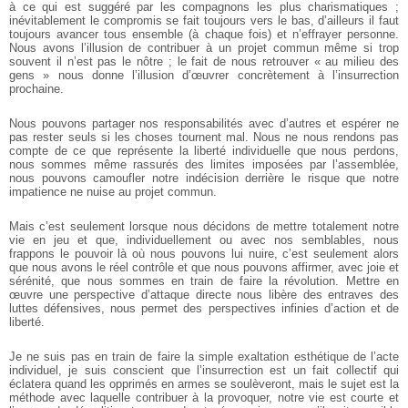
à ce qui est
suggéré par les compagnons les plus charismatiques ;
inévitablement le compromis se
fait toujours vers le bas, d’ailleurs il faut
toujours avancer tous ensemble (à chaque
fois) et n’effrayer personne.
Nous avons l’illusion de contribuer à un projet commun
même si trop
souvent il n’est pas le nôtre ; le fait de nous retrouver « au milieu des
gens » nous donne l’illusion d’œuvrer concrètement à l’insurrection
prochaine.
Nous pouvons partager nos responsabilités avec d’autres et espérer ne
pas rester
seuls si les choses tournent mal. Nous ne nous rendons pas
compte de ce que
représente la liberté individuelle que nous perdons,
nous sommes même rassurés des
limites imposées par l’assemblée,
nous pouvons camoufler notre indécision derrière le
risque que notre
impatience ne nuise au projet commun.
Mais c’est seulement lorsque nous décidons de mettre totalement notre
vie en
jeu et que, individuellement ou avec nos semblables, nous
frappons le pouvoir là où
nous pouvons lui nuire, c’est seulement alors
que nous avons le réel contrôle et que
nous pouvons affirmer, avec joie et
sérénité, que nous sommes en train de faire la
révolution. Mettre en
œuvre une perspective d’attaque directe nous libère des entraves
des
luttes défensives, nous permet des perspectives infinies d’action et de
liberté.
Je ne suis pas en train de faire la simple exaltation esthétique de l’acte
individuel, je suis conscient que l’insurrection est un fait collectif qui
éclatera quand
les opprimés en armes se soulèveront, mais le sujet est la
méthode avec laquelle
contribuer à la provoquer, notre vie est courte et