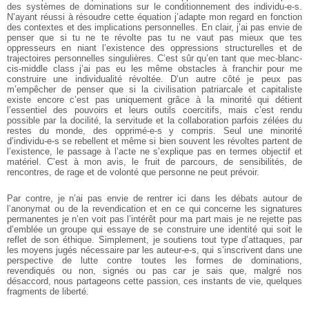
des systèmes de dominations sur le
conditionnement des individu-e-s.
N’ayant réussi à résoudre cette équation j’adapte
mon regard en fonction
des contextes et des implications personnelles. En clair, j’ai pas
envie de
penser que si tu ne te révolte pas tu ne vaut pas mieux que tes
oppresseurs en
niant l’existence des oppressions structurelles et de
trajectoires personnelles
singulières. C’est sûr qu’en tant que mec-blanc-
cis-middle class j’ai pas eu les même
obstacles à franchir pour me
construire une individualité révoltée. D’un autre côté je
peux pas
m’empêcher de penser que si la civilisation patriarcale et capitaliste
existe
encore c’est pas uniquement grâce à la minorité qui détient
l’essentiel des pouvoirs et
leurs outils coercitifs, mais c’est rendu
possible par la docilité, la servitude et la
collaboration parfois zélées du
restes du monde, des opprimé-e-s y compris. Seul une
minorité
d’individu-e-s se rebellent et même si bien souvent les révoltes partent de
l’existence, le passage à l’acte ne s’explique pas en termes objectif et
matériel. C’est à
mon avis, le fruit de parcours, de sensibilités, de
rencontres, de rage et de volonté que
personne ne peut prévoir.
Par contre, je n’ai pas envie de rentrer ici dans les débats autour de
l’anonymat
ou de la revendication et en ce qui concerne les signatures
permanentes je n’en voit pas
l’intérêt pour ma part mais je ne rejette pas
d’emblée un groupe qui essaye de se
construire une identité qui soit le
reflet de son éthique. Simplement, je soutiens tout
type d’attaques, par
les moyens jugés nécessaire par les auteur-e-s, qui s’inscrivent
dans une
perspective de lutte contre toutes les formes de dominations,
revendiqués ou
non, signés ou pas car je sais que, malgré nos
désaccord, nous partageons cette
passion, ces instants de vie, quelques
fragments de liberté.