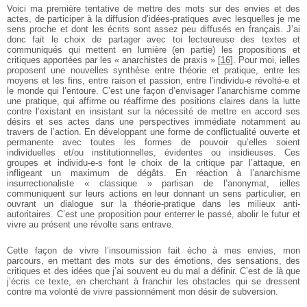
Voici ma première tentative de mettre des mots sur des envies et des
actes, de
participer à la diffusion d’idées-pratiques avec lesquelles je me
sens proche et dont les
écrits sont assez peu diffusés en français. J’ai
donc fait le choix de partager avec toi
lecteureuse des textes et
communiqués qui mettent en lumière (en partie) les
propositions et
critiques apportées par les « anarchistes de praxis »
[
16
]
. Pour moi, ielles
proposent une nouvelles synthèse entre théorie et pratique, entre les
moyens et les
fins, entre raison et passion, entre l’individu-e révolté-e et
le monde qui l’entoure.
C’est une façon d’envisager l’anarchisme comme
une pratique, qui affirme ou
réaffirme des positions claires dans la lutte
contre l’existant en insistant sur la nécessité
de mettre en accord ses
désirs et ses actes dans une perspectives immédiate
notamment au
travers de l’action. En développant une forme de conflictualité ouverte
et
permanente avec toutes les formes de pouvoir qu’elles soient
individuelles et/ou
institutionnelles, évidentes ou insidieuses. Ces
groupes et individu-e-s font le choix de
la critique par l’attaque, en
infligeant un maximum de dégâts. En réaction à
l’anarchisme
insurrectionaliste « classique » partisan de l’anonymat, ielles
communiquent sur leurs actions en leur donnant un sens particulier, en
ouvrant un
dialogue sur la théorie-pratique dans les milieux anti-
autoritaires. C’est une proposition
pour enterrer le passé, abolir le futur et
vivre au présent une révolte sans entrave.
Cette façon de vivre l’insoumission fait écho à mes envies, mon
parcours, en
mettant des mots sur des émotions, des sensations, des
critiques et des idées que j’ai
souvent eu du mal a définir. C’est de là que
j’écris ce texte, en cherchant à franchir les
obstacles qui se dressent
contre ma volonté de vivre passionnément mon désir de
subversion.