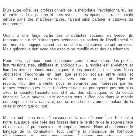
D’un autre côté, les professionnels de la rhétorique “révolutionnaire”, les
réformistes de la gauche et leurs syndicalistes épuisent la rage sociale
diffuse dans des
marches-litanies, faisant ainsi parader le cadavre du
compromis.
Quant à une large partie des anarchistes sociaux en Grèce, ils
fantasment sur de
pittoresques scénarios qui parlent de l’éveil social et
du moment magique quand les
conditions objectives seront arrivées.
Mais quiconque dort avec des espoirs se réveille
avec des cauchemars.
Pour nous, qui nous nous identifions comme anarchistes des praxis,
insurrectionalistes, nihilistes et anti-sociaux, la révolte est en-dehors et
loin des
revendications économiques et des conditions objectives. Nous
abolissons l’économie
en tant que relation sociale entre nous et
définissons nos conditions subjectives comme
un point de départ de
révolte. Pour dire la vérité, nous ne sommes pas intéressés par
les
termes économiques et les théories et nous ne partageons pas non plus
avec la
société l’anxiété des chiffres, des statistiques et du déficit
financier. Nous savons juste
combien nous suffoquons dans le monde
contemporain de la captivité, que ce monde
soit vraiment malade de la
crise économique ou non.
Malgré tout, nous nous réjouissons de la crise économique. Elle est à
notre
avantage, elle crée des fossés dans le territoire de la souveraineté
et nous aide à
promouvoir notre propre offensive. Nous abandonnons le
langage de la domination,
tout comme la rhétorique de l’antidote
révolutionnaire à la crise économique. À travers
nos attaques, nous