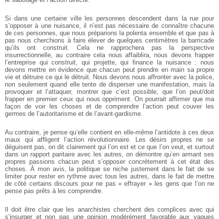
Si dans une certaine ville les personnes descendent dans la rue pour
s’opposer à
une nuisance, il n’est pas nécessaire de connaître chacune
de ces personnes, que nous
préparions la polenta ensemble et que pas à
pas nous cherchions à faire élever de
quelques centimètres la barricade
qu’ils ont construit. Cela ne rapprochera pas la
perspective
insurrectionnelle, au contraire cela nous affaiblira, nous devons frapper
l’entreprise qui construit, qui projette, qui finance la nuisance : nous
devons mettre en
évidence que chacun peut prendre en main sa propre
vie et détruire ce qui le détruit.
Nous devons nous affronter avec la police,
non seulement quand elle tente de disperser
une manifestation, mais la
provoquer et l’attaquer, montrer que c’est possible, que l’on
peut/doit
frapper en premier ceux qui nous oppriment. On pourrait affirmer que ma
façon de voir les choses et de comprendre l’action peut couver les
germes de
l’autoritarisme et de l’avant-gardisme.
Au contraire, je pense qu’elle contient en elle-même l’antidote à ces deux
maux
qui affligent l’action révolutionnaire. Les désirs propres ne se
déguisent pas, on dit
clairement qui l’on est et ce que l’on veut, et surtout
dans un rapport paritaire avec les
autres, on démontre qu’en armant ses
propres passions chacun peut s’opposer
concrètement à cet état des
choses. À mon avis, la politique se niche justement dans le
fait de se
limiter pour rester en rythme avec tous les autres, dans le fait de mettre
de
côté certains discours pour ne pas « effrayer » les gens que l’on ne
pense pas prêts à
les comprendre.
Il doit être clair que les anarchistes cherchent des complices avec qui
s’insurger
et non pas une opinion modérément favorable aux vagues