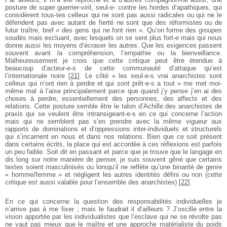
posture de
super guerrier-viril, seul-e- contre les hordes d’apathiques, qui
considèrent tous-tes
celleux qui ne sont pas aussi radicales ou qui ne le
défendent pas avec autant de fierté
ne sont que des réformistes ou de
futur traître, bref « des gens qui ne font rien ». Qu’on
forme des groupes
soudés mais excluant, avec lesquels on se sent plus fort-e mais qui
nous
donne aussi les moyens d’écraser les autres. Que les exigences passent
souvent
avant la compréhension, l’empathie ou la bienveillance.
Malheureusement je crois que
cette critique peut être étendue à
beaucoup d’acteur-e-s de cette communauté d’attaque
qu’est
l’internationale noire
[
21
]
. Le côté « les seul-e-s vrai anarchistes sont
celleux qui
n’ont rien à perdre et qui sont prêt-e-s a tout » me met moi-
même mal à l’aise
principalement parce que quand j’y pense j’en ai des
choses à perdre, essentiellement
des personnes, des affects et des
relations. Cette posture semble être le talon d’Achille
des anarchistes de
praxis qui se veulent être intransigeant-e-s en ce qui concerne
l’action
mais qui ne semblent pas s’en prendre avec la même vigueur aux
rapports de
dominations et d’oppressions inter-individuels et structurels
qui s’incarnent en nous et
dans nos relations. Bien que ce soit présent
dans certains écrits, la place qui est
accordée à ces réflexions est parfois
un peu faible. Soit dit en passant et parce que je
trouve que le langage en
dis long sur notre manière de penser, je suis souvent gêné que
certains
textes soient masculinisés ou lorsqu’il ne reflète qu’une binarité de genre
« homme/femme » et négligent les autres identités défini ou non (cette
critique est
aussi valable pour l’ensemble des anarchistes)
[
22
]
.
En ce qui concerne la question des responsabilités individuelles je
n’arrive pas à
me fixer ; mais le faudrait il d’ailleurs ? J’oscille entre la
vision apportée par les
individualistes que l’esclave qui ne se révolte pas
ne vaut pas mieux que le maître et
une approche matérialiste du poids