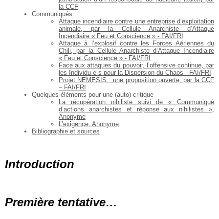
la CCF
Communiqués
Attaque incendiaire contre une entreprise d’exploitation
animale, par la Cellule Anarchiste d’Attaque
Incendiaire « Feu et Conscience » - FAI/FRI
Attaque à l’explosif contre les Forces Aériennes du
Chili, par la Cellule Anarchiste d’Attaque Incendiaire
« Feu et Conscience » - FAI/FRI
Face aux attaques du pouvoir, l’offensive continue, par
les Individu-e-s pour la Dispersion du Chaos - FAI/FRI
Projet NEMESIS : une proposition ouverte, par la CCF
– FAI/FRI
Quelques éléments pour une (auto) critique
La récupération nihiliste suivi de « Communiqué
d’actions anarchistes
et réponse aux nihilistes »,
Anonyme
L’exigence, Anonyme
Bibliographie et sources
Introduction
Première tentative…