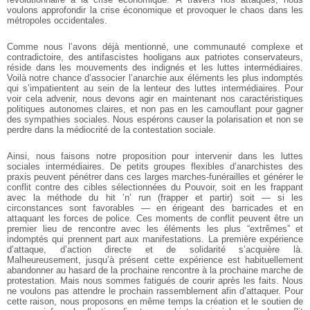
voulons approfondir la crise économique et provoquer le chaos
dans les
métropoles occidentales.
Comme nous l’avons déjà mentionné, une communauté complexe et
contradictoire, des antifascistes hooligans aux patriotes conservateurs,
réside dans les
mouvements des indignés et les luttes intermédiaires.
Voilà notre chance d’associer
l’anarchie aux éléments les plus indomptés
qui s’impatientent au sein de la lenteur des
luttes intermédiaires. Pour
voir cela advenir, nous devons agir en maintenant nos
caractéristiques
politiques autonomes claires, et non pas en les camouflant pour gagner
des sympathies sociales. Nous espérons causer la polarisation et non se
perdre dans la
médiocrité de la contestation sociale.
Ainsi, nous faisons notre proposition pour intervenir dans les luttes
sociales
intermédiaires. De petits groupes flexibles d’anarchistes des
praxis peuvent pénétrer
dans ces larges marches-funérailles et générer le
conflit contre des cibles sélectionnées
du Pouvoir, soit en les frappant
avec la méthode du hit ’n’ run (frapper et partir) soit — si les
circonstances sont favorables — en érigeant des barricades et en
attaquant les
forces de police. Ces moments de conflit peuvent être un
premier lieu de rencontre
avec les éléments les plus “extrêmes” et
indomptés qui prennent part aux
manifestations. La première expérience
d’attaque, d’action directe et de solidarité
s’acquière là.
Malheureusement, jusqu’à présent cette expérience est habituellement
abandonner au hasard de la prochaine rencontre à la prochaine marche de
protestation.
Mais nous sommes fatigués de courir après les faits. Nous
ne voulons pas attendre le
prochain rassemblement afin d’attaquer. Pour
cette raison, nous proposons en même
temps la création et le soutien de