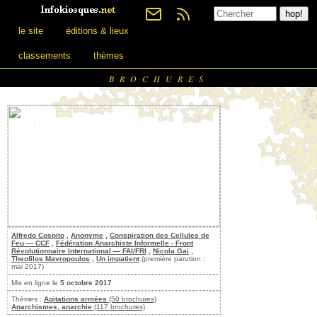
le site
éditions & lieux
classements
thèmes
BROCHURES
Alfredo Cospito
,
Anonyme
,
Conspiration des Cellules de
Feu — CCF
,
Fédération Anarchiste Informelle - Front
Révolutionnaire International — FAI/FRI
,
Nicola Gai
,
Theofilos Mavropoulos
,
Un impatient
(première parution :
mai 2017)
Mis en ligne le
5 octobre 2017
Thèmes :
Agitations armées
(50 brochures)
Anarchismes, anarchie
(117 brochures)