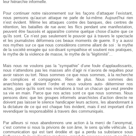
leur hiérarchie informelle.
Pour continuer notre raisonnement sur les façons d’attaquer l’existant,
nous
pensons qu’aucun attaque ne parle de lui-même. Aujourd’hui rien
n’est évident. Même
les attaques contre des banques, des centres de
rétention, les batailles de rue avec les
flics pendant une manifestation,
peuvent être faussés et apparaître comme quelque
chose d’autre que ce
qu’ils sont. Ce n’est pas seulement le pouvoir qui à travers le
spectacle
et les journalistes déformera ces beaux moments de guerre. Il y a aussi
nos
mythes sur ce que nous considérons comme allant de soi : le mythe
de la société
enragée qui soi-disant sympathise et soutient nos pratiques,
le mythe de la violence de
masse, le mythe de la “légitimité”...
Mais nous ne voulons pas la “sympathie” d’une foule d’applaudissants,
nous
n’attendons pas les masses afin d’agir ni n’avons de requêtes pour
avoir raison ou tort.
Nous sommes ce que nous sommes, à la recherche
de complices et compagnons. Rien
de plus. Nous sommes des
anarchistes qui dénient l’ordre et nous voulons auto-
déterminer nos
actes, parce qu’ils sont nos invitations à tout un chacun qui veut
prendre
sa vie en main. Parce que nos actes sont ce que nous sommes. Nous
pensons
donc que les groupes informels anarchistes d’action directe ne
doivent pas laisser le
silence handicaper leurs actions, les abandonnant à
la dictature de ce qui est chaque
fois évident, mais il est important d’en
revendiquer la responsabilité à travers des
communiqués.
Par ailleurs si nous abandonnons une action à la merci de l’anonymat,
c’est
comme si nous la privions de son âme, le sens qu’elle véhicule. La
communication qui
est tant érodée et qui a perdu sa substance sous