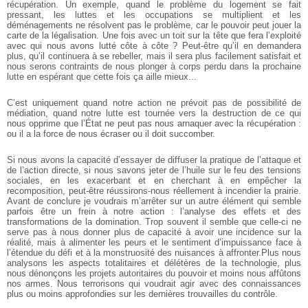
récupération. Un exemple, quand le problème du
logement se fait
pressant, les luttes et les occupations se multiplient et les
déménagements ne résolvent pas le problème, car le pouvoir peut jouer la
carte de la
légalisation. Une fois avec un toit sur la tête que fera l’exploité
avec qui nous avons
lutté côte à côte ? Peut-être qu’il en demandera
plus, qu’il continuera à se rebeller,
mais il sera plus facilement satisfait et
nous serons contraints de nous plonger à corps
perdu dans la prochaine
lutte en espérant que cette fois ça aille mieux...
C’est uniquement quand notre action ne prévoit pas de possibilité de
médiation,
quand notre lutte est tournée vers la destruction de ce qui
nous opprime que l’État ne
peut pas nous arnaquer avec la récupération :
ou il a la force de nous écraser ou il doit
succomber.
Si nous avons la capacité d’essayer de diffuser la pratique de l’attaque et
de
l’action directe, si nous savons jeter de l’huile sur le feu des tensions
sociales, en les
exacerbant et en cherchant à en empêcher la
recomposition, peut-être réussirons-nous
réellement à incendier la prairie.
Avant de conclure je voudrais m’arrêter sur un autre
élément qui semble
parfois être un frein à notre action : l’analyse des effets et des
transformations de la domination. Trop souvent il semble que celle-ci ne
serve pas à
nous donner plus de capacité à avoir une incidence sur la
réalité, mais à alimenter les
peurs et le sentiment d’impuissance face à
l’étendue du défi et à la monstruosité des
nuisances à affronter.Plus nous
analysons les aspects totalitaires et délétères de la
technologie, plus
nous dénonçons les projets autoritaires du pouvoir et moins nous
affûtons
nos armes. Nous terrorisons qui voudrait agir avec des connaissances
plus ou
moins approfondies sur les dernières trouvailles du contrôle.