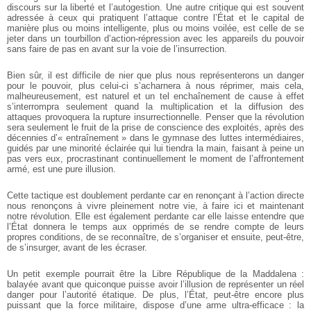
discours sur la liberté et
l’autogestion. Une autre critique qui est souvent
adressée à ceux qui pratiquent
l’attaque contre l’État et le capital de
manière plus ou moins intelligente, plus ou moins
voilée, est celle de se
jeter dans un tourbillon d’action-répression avec les appareils du
pouvoir
sans faire de pas en avant sur la voie de l’insurrection.
Bien sûr, il est difficile de nier que plus nous représenterons un danger
pour le
pouvoir, plus celui-ci s’acharnera à nous réprimer, mais cela,
malheureusement, est
naturel et un tel enchaînement de cause à effet
s’interrompra seulement quand la
multiplication et la diffusion des
attaques provoquera la rupture insurrectionnelle.
Penser que la révolution
sera seulement le fruit de la prise de conscience des exploités,
après des
décennies d’« entraînement » dans le gymnase des luttes intermédiaires,
guidés par une minorité éclairée qui lui tiendra la main, faisant à peine un
pas vers eux,
procrastinant continuellement le moment de l’affrontement
armé, est une pure illusion.
Cette tactique est doublement perdante car en renonçant à l’action directe
nous
renonçons à vivre pleinement notre vie, à faire ici et maintenant
notre révolution. Elle
est également perdante car elle laisse entendre que
l’État donnera le temps aux
opprimés de se rendre compte de leurs
propres conditions, de se reconnaître, de
s’organiser et ensuite, peut-être,
de s’insurger, avant de les écraser.
Un petit exemple pourrait être la Libre République de la Maddalena :
balayée
avant que quiconque puisse avoir l’illusion de représenter un réel
danger pour
l’autorité étatique. De plus, l’État, peut-être encore plus
puissant que la force militaire,
dispose d’une arme ultra-efficace : la