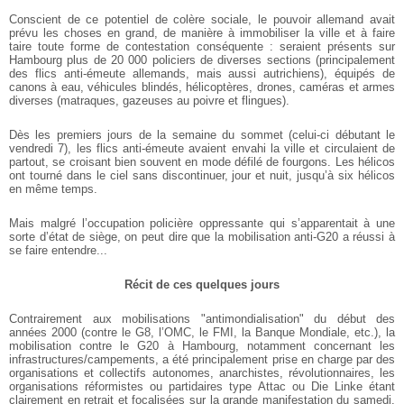
Conscient de ce potentiel de colère sociale, le pouvoir allemand avait
prévu les choses en grand, de manière à immobiliser la ville et à faire
taire toute forme de contestation conséquente : seraient présents sur
Hambourg plus de 20 000 policiers de diverses sections (principalement
des flics anti-émeute allemands, mais aussi autrichiens), équipés de
canons à eau, véhicules blindés, hélicoptères, drones, caméras et armes
diverses (matraques, gazeuses au poivre et flingues).
Dès les premiers jours de la semaine du sommet (celui-ci débutant le
vendredi 7), les flics anti-émeute avaient envahi la ville et circulaient de
partout, se croisant bien souvent en mode défilé de fourgons. Les hélicos
ont tourné dans le ciel sans discontinuer, jour et nuit, jusqu’à six hélicos
en même temps.
Mais malgré l’occupation policière oppressante qui s’apparentait à une
sorte d’état de siège, on peut dire que la mobilisation anti-G20 a réussi à
se faire entendre...
Récit de ces quelques jours
Contrairement aux mobilisations "antimondialisation" du début des
années 2000 (contre le G8, l’OMC, le FMI, la Banque Mondiale, etc.), la
mobilisation contre le G20 à Hambourg, notamment concernant les
infrastructures/campements, a été principalement prise en charge par des
organisations et collectifs autonomes, anarchistes, révolutionnaires, les
organisations réformistes ou partidaires type Attac ou Die Linke étant
clairement en retrait et focalisées sur la grande manifestation du samedi.