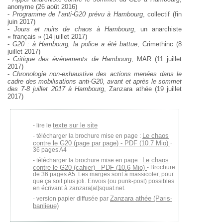
anonyme (26 août 2016)
-
Programme de l’anti-G20 prévu à Hambourg
, collectif (fin
juin 2017)
-
Jours et nuits de chaos à Hambourg
, un anarchiste
« français » (14 juillet 2017)
-
G20 : à Hambourg, la police a été battue
, Crimethinc (8
juillet 2017)
-
Critique des événements de Hambourg
, MAR (11 juillet
2017)
-
Chronologie non-exhaustive des actions menées dans le
cadre des mobilisations anti-G20, avant et après le sommet
des 7-8 juillet 2017 à Hambourg
, Zanzara athée (19 juillet
2017)
texte sur le site
lire le
Le chaos
télécharger la brochure mise en page :
contre le G20 (page par page) - PDF (10.7 Mio)
-
36 pages A4
Le chaos
télécharger la brochure mise en page :
contre le G20 (cahier) - PDF (10.6 Mio)
- Brochure
de 36 pages A5. Les marges sont à massicoter, pour
que ça soit plus joli. Envois (ou punk-post) possibles
en écrivant à zanzara[at]squat.net.
Zanzara athée (Paris-
version papier diffusée par
banlieue)