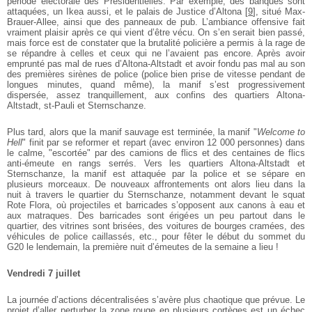
période électorale des Présidentielles. Par exemple, des banques sont
attaquées, un Ikea aussi, et le palais de Justice d’Altona
[
9
]
, situé Max-
Brauer-Allee, ainsi que des panneaux de pub. L’ambiance offensive fait
vraiment plaisir après ce qui vient d’être vécu. On s’en serait bien passé,
mais force est de constater que la brutalité policière a permis à la rage de
se répandre à celles et ceux qui ne l’avaient pas encore. Après avoir
emprunté pas mal de rues d’Altona-Altstadt et avoir fondu pas mal au son
des premières sirènes de police (police bien prise de vitesse pendant de
longues minutes, quand même), la manif s’est progressivement
dispersée, assez tranquillement, aux confins des quartiers Altona-
Altstadt, st-Pauli et Sternschanze.
Plus tard, alors que la manif sauvage est terminée, la manif "
Welcome to
Hell
" finit par se reformer et repart (avec environ 12 000 personnes) dans
le calme, "escortée" par des camions de flics et des centaines de flics
anti-émeute en rangs serrés. Vers les quartiers Altona-Altstadt et
Sternschanze, la manif est attaquée par la police et se sépare en
plusieurs morceaux. De nouveaux affrontements ont alors lieu dans la
nuit à travers le quartier du Sternschanze, notamment devant le squat
Rote Flora, où projectiles et barricades s’opposent aux canons à eau et
aux matraques. Des barricades sont érigées un peu partout dans le
quartier, des vitrines sont brisées, des voitures de bourges cramées, des
véhicules de police caillassés, etc., pour fêter le début du sommet du
G20 le lendemain, la première nuit d’émeutes de la semaine a lieu !
Vendredi 7 juillet
La journée d’actions décentralisées s’avère plus chaotique que prévue. Le
projet d’aller perturber la zone rouge en plusieurs cortèges est un échec