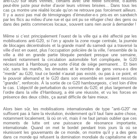
anti-G20 sur leurs vitrines, certains avec une réelle sincérité, d’autres
peut-être juste pour éviter d’avoir leurs vitrines brisées... Dans tous les
cas ça montre une réalité locale qu’on ne retrouve pas forcément ailleurs.
Il y a aussi pas mal de témoignages d’émeutier-e-s pris-es en sandwich
par les flics au milieu d’une rue et qui ont pu se réfugier chez des gens ou
dans des petits commerces locaux, souvent sans rien avoir à demander !
Même si c’est principalement l’ouest de la ville qui a été affecté par les
mobilisations anti-G20, si l’on y ajoute la zone rouge centrale, la journée
de blocages décentralisés et la grande manif du samedi qui a traversé la
ville d’est en ouest, plus l’occupation policière de la ville, l’ensemble de la
ville a été en grande partie bloquée pendant presque une semaine,
rendant notamment la circulation automobile fort compliquée, le G20
nécessitant à Hambourg une sorte d’état de siège permanent... Et bien
sûr, sans les manifs, les émeutes et le nombre de gens venu-e-s dire
"merde" au G20, tout ce bordel n’aurait pas existé, ou pas à ce point, et
le pouvoir allemand et le G20 dans son ensemble en seraient ressortis
"grandis", renforcés. À la sortie de ce G20 hambourgeois, c’est loin d’être
le cas. L’objectif de perturbation du sommet du G20, et plus largement de
l’ordre dans la ville d’Hambourg, a été une réussite, et vu les forces en
présence des deux côtés, ça aurait difficile de faire mieux.
Alors bien sûr, les mobilisations internationales de type "anti-G20" ne
suffisent pas à faire la révolution, évidemment qu’il faut faire autre chose,
notamment localement, là où on vit, mais il ne faut jamais oublier que ces
moments de lutte ont une puissance de résonance importante,
internationale. Quand on met le bordel pendant trois jours là où se
réunissent les gouvernants de ce monde, on montre qu’il y a des gens
dans ce monde qui refusent la domination mondiale du capitalisme et de