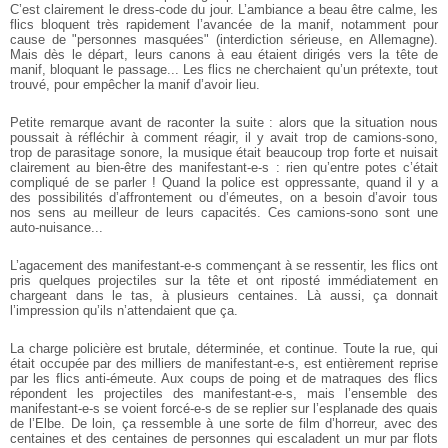
C’est clairement le dress-code du jour. L’ambiance a beau être calme, les
flics bloquent très rapidement l’avancée de la manif, notamment pour
cause de "personnes masquées" (interdiction sérieuse, en Allemagne).
Mais dès le départ, leurs canons à eau étaient dirigés vers la tête de
manif, bloquant le passage... Les flics ne cherchaient qu’un prétexte, tout
trouvé, pour empêcher la manif d’avoir lieu.
Petite remarque avant de raconter la suite : alors que la situation nous
poussait à réfléchir à comment réagir, il y avait trop de camions-sono,
trop de parasitage sonore, la musique était beaucoup trop forte et nuisait
clairement au bien-être des manifestant-e-s : rien qu’entre potes c’était
compliqué de se parler ! Quand la police est oppressante, quand il y a
des possibilités d’affrontement ou d’émeutes, on a besoin d’avoir tous
nos sens au meilleur de leurs capacités. Ces camions-sono sont une
auto-nuisance...
L’agacement des manifestant-e-s commençant à se ressentir, les flics ont
pris quelques projectiles sur la tête et ont riposté immédiatement en
chargeant dans le tas, à plusieurs centaines. Là aussi, ça donnait
l’impression qu’ils n’attendaient que ça.
La charge policière est brutale, déterminée, et continue. Toute la rue, qui
était occupée par des milliers de manifestant-e-s, est entièrement reprise
par les flics anti-émeute. Aux coups de poing et de matraques des flics
répondent les projectiles des manifestant-e-s, mais l’ensemble des
manifestant-e-s se voient forcé-e-s de se replier sur l’esplanade des quais
de l’Elbe. De loin, ça ressemble à une sorte de film d’horreur, avec des
centaines et des centaines de personnes qui escaladent un mur par flots