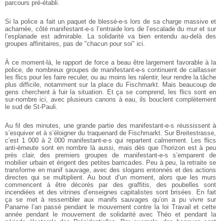
parcours pré-établi.
Si la police a fait un paquet de blessé-e-s lors de sa charge massive et
acharnée, côté manifestant-e-s l’entraide lors de l’escalade du mur et sur
l’esplanade est admirable. La solidarité va bien entendu au-delà des
groupes affinitaires, pas de "chacun pour soi" ici.
À ce moment-là, le rapport de force a beau être largement favorable à la
police, de nombreux groupes de manifestant-e-s continuent de caillasser
les flics pour les faire reculer, ou au moins les ralentir, leur rendre la tâche
plus difficile, notamment sur la place du Fischmarkt. Mais beaucoup de
gens cherchent à fuir la situation. Et ça se comprend, les flics sont en
sur-nombre ici, avec plusieurs canons à eau, ils bouclent complètement
le sud de St-Pauli.
Au fil des minutes, une grande partie des manifestant-e-s réussissent à
s’esquiver et à s’éloigner du traquenard de Fischmarkt. Sur Breitestrasse,
c’est 1 000 à 2 000 manifestant-e-s qui repartent calmement. Les flics
anti-émeute sont en nombre là aussi, mais dès que l’horizon est à peu
près clair, des premiers groupes de manifestant-e-s s’emparent de
mobilier urbain et érigent des petites barricades. Peu à peu, la retraite se
transforme en manif sauvage, avec des slogans entonnés et des actions
directes qui se multiplient. Au bout d’un moment, alors que les murs
commencent à être décorés par des graffitis, des poubelles sont
incendiées et des vitrines d’enseignes capitalistes sont brisées. En fait
ça se met à ressembler aux manifs sauvages qu’on a pu vivre sur
Paname l’an passé pendant le mouvement contre la loi Travail et cette
année pendant le mouvement de solidarité avec Théo et pendant la