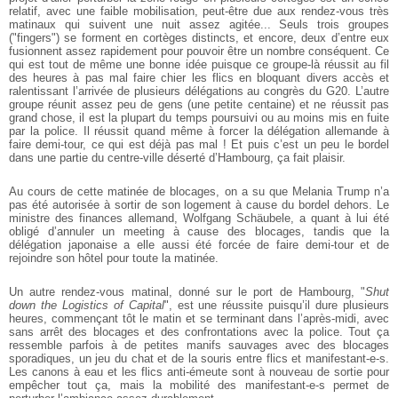
relatif, avec une faible mobilisation, peut-être due aux rendez-vous très
matinaux qui suivent une nuit assez agitée... Seuls trois groupes
("fingers") se forment en cortèges distincts, et encore, deux d’entre eux
fusionnent assez rapidement pour pouvoir être un nombre conséquent. Ce
qui est tout de même une bonne idée puisque ce groupe-là réussit au fil
des heures à pas mal faire chier les flics en bloquant divers accès et
ralentissant l’arrivée de plusieurs délégations au congrès du G20. L’autre
groupe réunit assez peu de gens (une petite centaine) et ne réussit pas
grand chose, il est la plupart du temps poursuivi ou au moins mis en fuite
par la police. Il réussit quand même à forcer la délégation allemande à
faire demi-tour, ce qui est déjà pas mal ! Et puis c’est un peu le bordel
dans une partie du centre-ville déserté d’Hambourg, ça fait plaisir.
Au cours de cette matinée de blocages, on a su que Melania Trump n’a
pas été autorisée à sortir de son logement à cause du bordel dehors. Le
ministre des finances allemand, Wolfgang Schäubele, a quant à lui été
obligé d’annuler un meeting à cause des blocages, tandis que la
délégation japonaise a elle aussi été forcée de faire demi-tour et de
rejoindre son hôtel pour toute la matinée.
Un autre rendez-vous matinal, donné sur le port de Hambourg, "
Shut
down the Logistics of Capital
", est une réussite puisqu’il dure plusieurs
heures, commençant tôt le matin et se terminant dans l’après-midi, avec
sans arrêt des blocages et des confrontations avec la police. Tout ça
ressemble parfois à de petites manifs sauvages avec des blocages
sporadiques, un jeu du chat et de la souris entre flics et manifestant-e-s.
Les canons à eau et les flics anti-émeute sont à nouveau de sortie pour
empêcher tout ça, mais la mobilité des manifestant-e-s permet de