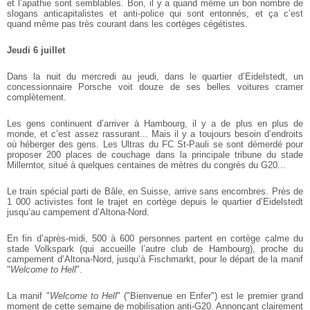
et l’apathie sont semblables. Bon, il y a quand même un bon nombre de
slogans anticapitalistes et anti-police qui sont entonnés, et ça c’est
quand même pas très courant dans les cortèges cégétistes.
Jeudi 6 juillet
Dans la nuit du mercredi au jeudi, dans le quartier d’Eidelstedt, un
concessionnaire Porsche voit douze de ses belles voitures cramer
complètement.
Les gens continuent d’arriver à Hambourg, il y a de plus en plus de
monde, et c’est assez rassurant... Mais il y a toujours besoin d’endroits
où héberger des gens. Les Ultras du FC St-Pauli se sont démerdé pour
proposer 200 places de couchage dans la principale tribune du stade
Millerntor, situé à quelques centaines de mètres du congrès du G20...
Le train spécial parti de Bâle, en Suisse, arrive sans encombres. Près de
1 000 activistes font le trajet en cortège depuis le quartier d’Eidelstedt
jusqu’au campement d’Altona-Nord.
En fin d’après-midi, 500 à 600 personnes partent en cortège calme du
stade Volkspark (qui accueille l’autre club de Hambourg), proche du
campement d’Altona-Nord, jusqu’à Fischmarkt, pour le départ de la manif
"
Welcome to Hell
".
La manif "
Welcome to Hell
" ("Bienvenue en Enfer") est le premier grand
moment de cette semaine de mobilisation anti-G20. Annonçant clairement