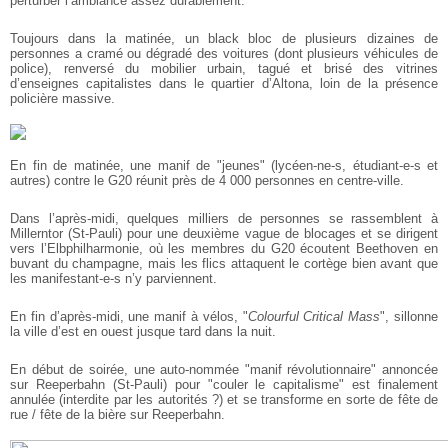
perturber l’ambiance assez durablement.
Toujours dans la matinée, un black bloc de plusieurs dizaines de
personnes a cramé ou dégradé des voitures (dont plusieurs véhicules de
police), renversé du mobilier urbain, tagué et brisé des vitrines
d’enseignes capitalistes dans le quartier d’Altona, loin de la présence
policière massive.
En fin de matinée, une manif de "jeunes" (lycéen-ne-s, étudiant-e-s et
autres) contre le G20 réunit près de 4 000 personnes en centre-ville.
Dans l’après-midi, quelques milliers de personnes se rassemblent à
Millerntor (St-Pauli) pour une deuxième vague de blocages et se dirigent
vers l’Elbphilharmonie, où les membres du G20 écoutent Beethoven en
buvant du champagne, mais les flics attaquent le cortège bien avant que
les manifestant-e-s n’y parviennent.
En fin d’après-midi, une manif à vélos, "
Colourful Critical Mass
", sillonne
la ville d’est en ouest jusque tard dans la nuit.
En début de soirée, une auto-nommée "manif révolutionnaire" annoncée
sur Reeperbahn (St-Pauli) pour "couler le capitalisme" est finalement
annulée (interdite par les autorités ?) et se transforme en sorte de fête de
rue / fête de la bière sur Reeperbahn.