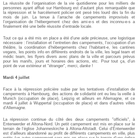
La réussite de l’organisation de la vie quotidienne pour les milliers de
personnes ayant afflué sur Hambourg est d’autant plus remarquable que
la répression et le harcèlement policier ont pesé très lourd dès la fin du
mois de juin. La tenue à l’arrache de campements improvisés et
l’organisation de l’hébergement chez des ami-e-s et des inconnu-e-s a
finalement été une belle réussite d’entraide locale.
Tout ce qui a été mis en place a été d’une aide précieuse, une logistique
nécessaire : l’installation et l’entretien des campements, l’occupation d’un
théâtre, la coordination d’hébergements chez l’habitant-e, les cantines
vegans, les points info en différents endroits de la ville, les legal team et
médic team, les flyers divers avec plans de la ville et parcours prévus
pour les manifs, jours et horaires des actions, etc. Pour tout ça, d’un
point de vue extérieur et "étranger", merci,
danke
!
Mardi 4 juillet
Face à la répression policière subie par les tentatives d’installation de
campements à Hambourg, des actions de solidarité ont eu lieu la veille à
Munich (occupation de place), Leipzig et ailleurs en Allemagne, et ce
mardi 4 juillet à Wuppertal (occupation de place) et dans d’autres villes
d’Allemagne.
La répression continue du côté des deux campements "officiels", à
Entenwerder et Altona-Nord. Un petit campement est mis en place sur le
terrain de l’église Johanneskirche à Altona-Altstadt. Celui d’Entenwerder
est d’ailleurs abandonné au profit de différents campements en ville, plus
petits (un autre campement sera mis en place sur le terrain d’une église