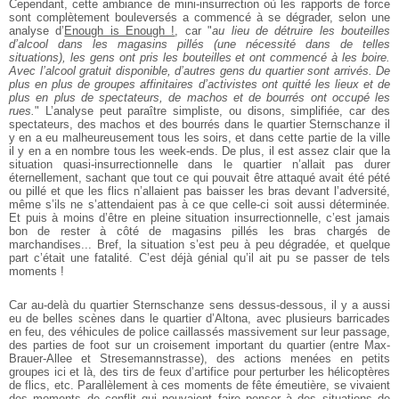
Cependant, cette ambiance de mini-insurrection où les rapports de force
sont complètement bouleversés a commencé à se dégrader, selon une
analyse d’
Enough is Enough !
, car "
au lieu de détruire les bouteilles
d’alcool dans les magasins pillés (une nécessité dans de telles
situations), les gens ont pris les bouteilles et ont commencé à les boire.
Avec l’alcool gratuit disponible, d’autres gens du quartier sont arrivés. De
plus en plus de groupes affinitaires d’activistes ont quitté les lieux et de
plus en plus de spectateurs, de machos et de bourrés ont occupé les
rues.
" L’analyse peut paraître simpliste, ou disons, simplifiée, car des
spectateurs, des machos et des bourrés dans le quartier Sternschanze il
y en a eu malheureusement tous les soirs, et dans cette partie de la ville
il y en a en nombre tous les week-ends. De plus, il est assez clair que la
situation quasi-insurrectionnelle dans le quartier n’allait pas durer
éternellement, sachant que tout ce qui pouvait être attaqué avait été pété
ou pillé et que les flics n’allaient pas baisser les bras devant l’adversité,
même s’ils ne s’attendaient pas à ce que celle-ci soit aussi déterminée.
Et puis à moins d’être en pleine situation insurrectionnelle, c’est jamais
bon de rester à côté de magasins pillés les bras chargés de
marchandises... Bref, la situation s’est peu à peu dégradée, et quelque
part c’était une fatalité. C’est déjà génial qu’il ait pu se passer de tels
moments !
Car au-delà du quartier Sternschanze sens dessus-dessous, il y a aussi
eu de belles scènes dans le quartier d’Altona, avec plusieurs barricades
en feu, des véhicules de police caillassés massivement sur leur passage,
des parties de foot sur un croisement important du quartier (entre Max-
Brauer-Allee et Stresemannstrasse), des actions menées en petits
groupes ici et là, des tirs de feux d’artifice pour perturber les hélicoptères
de flics, etc. Parallèlement à ces moments de fête émeutière, se vivaient
des moments de conflit qui pouvaient faire penser à des situations de