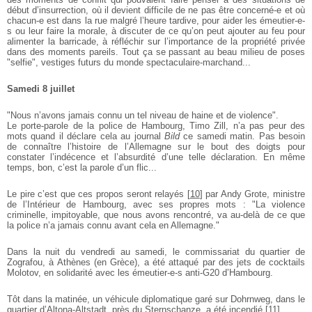
début d’insurrection, où il devient difficile de ne pas être concerné-e et où
chacun-e est dans la rue malgré l’heure tardive, pour aider les émeutier-e-
s ou leur faire la morale, à discuter de ce qu’on peut ajouter au feu pour
alimenter la barricade, à réfléchir sur l’importance de la propriété privée
dans des moments pareils. Tout ça se passant au beau milieu de poses
"selfie", vestiges futurs du monde spectaculaire-marchand...
Samedi 8 juillet
"Nous n’avons jamais connu un tel niveau de haine et de violence".
Le porte-parole de la police de Hambourg, Timo Zill, n’a pas peur des
mots quand il déclare cela au journal
Bild
ce samedi matin. Pas besoin
de connaître l’histoire de l’Allemagne sur le bout des doigts pour
constater l’indécence et l’absurdité d’une telle déclaration. En même
temps, bon, c’est la parole d’un flic...
Le pire c’est que ces propos seront relayés
[
10
]
par Andy Grote, ministre
de l’Intérieur de Hambourg, avec ses propres mots : "La violence
criminelle, impitoyable, que nous avons rencontré, va au-delà de ce que
la police n’a jamais connu avant cela en Allemagne."
Dans la nuit du vendredi au samedi, le commissariat du quartier de
Zografou, à Athènes (en Grèce), a été attaqué par des jets de cocktails
Molotov, en solidarité avec les émeutier-e-s anti-G20 d’Hambourg.
Tôt dans la matinée, un véhicule diplomatique garé sur Dohrnweg, dans le
quartier d’Altona-Altstadt, près du Sternschanze, a été incendié
[
11
]
.