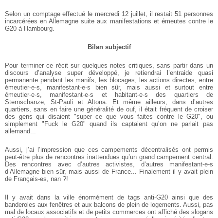
Selon un comptage effectué le mercredi 12 juillet, il restait 51 personnes
incarcérées en Allemagne suite aux manifestations et émeutes contre le
G20 à Hambourg.
Bilan subjectif
Pour terminer ce récit sur quelques notes critiques, sans partir dans un
discours d’analyse super développé, je retiendrai l’entraide quasi
permanente pendant les manifs, les blocages, les actions directes, entre
émeutier-e-s, manifestant-e-s bien sûr, mais aussi et surtout entre
émeutier-e-s, manifestant-e-s et habitant-e-s des quartiers de
Sternschanze, St-Pauli et Altona. Et même ailleurs, dans d’autres
quartiers, sans en faire une généralité de ouf, il était fréquent de croiser
des gens qui disaient "super ce que vous faites contre le G20", ou
simplement "Fuck le G20" quand ils captaient qu’on ne parlait pas
allemand...
Aussi, j’ai l’impression que ces campements décentralisés ont permis
peut-être plus de rencontres inattendues qu’un grand campement central.
Des rencontres avec d’autres activistes, d’autres manifestant-e-s
d’Allemagne bien sûr, mais aussi de France... Finalement il y avait plein
de Français-es, nan ?!
Il y avait dans la ville énormément de tags anti-G20 ainsi que des
banderoles aux fenêtres et aux balcons de plein de logements. Aussi, pas
mal de locaux associatifs et de petits commerces ont affiché des slogans