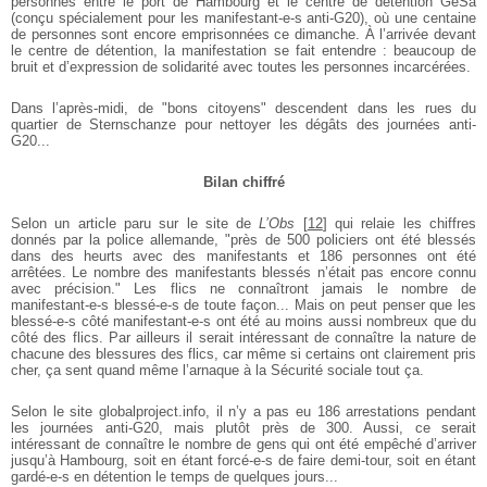
personnes entre le port de Hambourg et le centre de détention GeSa
(conçu spécialement pour les manifestant-e-s anti-G20), où une centaine
de personnes sont encore emprisonnées ce dimanche. À l’arrivée devant
le centre de détention, la manifestation se fait entendre : beaucoup de
bruit et d’expression de solidarité avec toutes les personnes incarcérées.
Dans l’après-midi, de "bons citoyens" descendent dans les rues du
quartier de Sternschanze pour nettoyer les dégâts des journées anti-
G20...
Bilan chiffré
Selon un article paru sur le site de
L’Obs
[
12
]
qui relaie les chiffres
donnés par la police allemande, "près de 500 policiers ont été blessés
dans des heurts avec des manifestants et 186 personnes ont été
arrêtées. Le nombre des manifestants blessés n’était pas encore connu
avec précision." Les flics ne connaîtront jamais le nombre de
manifestant-e-s blessé-e-s de toute façon... Mais on peut penser que les
blessé-e-s côté manifestant-e-s ont été au moins aussi nombreux que du
côté des flics. Par ailleurs il serait intéressant de connaître la nature de
chacune des blessures des flics, car même si certains ont clairement pris
cher, ça sent quand même l’arnaque à la Sécurité sociale tout ça.
Selon le site globalproject.info, il n’y a pas eu 186 arrestations pendant
les journées anti-G20, mais plutôt près de 300. Aussi, ce serait
intéressant de connaître le nombre de gens qui ont été empêché d’arriver
jusqu’à Hambourg, soit en étant forcé-e-s de faire demi-tour, soit en étant
gardé-e-s en détention le temps de quelques jours...