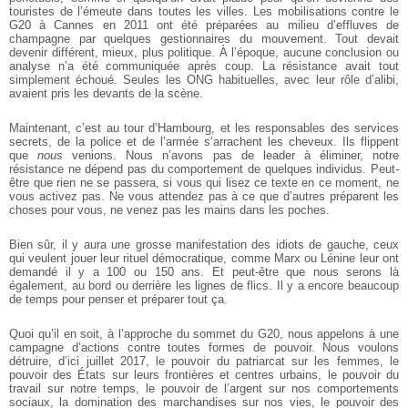
touristes de l’émeute dans toutes les villes. Les mobilisations contre le
G20 à Cannes en 2011 ont été préparées au milieu d’effluves de
champagne par quelques gestionnaires du mouvement. Tout devait
devenir différent, mieux, plus politique. À l’époque, aucune conclusion ou
analyse n’a été communiquée après coup. La résistance avait tout
simplement échoué. Seules les ONG habituelles, avec leur rôle d’alibi,
avaient pris les devants de la scène.
Maintenant, c’est au tour d’Hambourg, et les responsables des services
secrets, de la police et de l’armée s’arrachent les cheveux. Ils flippent
que
nous
venions. Nous n’avons pas de leader à éliminer, notre
résistance ne dépend pas du comportement de quelques individus. Peut-
être que rien ne se passera, si vous qui lisez ce texte en ce moment, ne
vous activez pas. Ne vous attendez pas à ce que d’autres préparent les
choses pour vous, ne venez pas les mains dans les poches.
Bien sûr, il y aura une grosse manifestation des idiots de gauche, ceux
qui veulent jouer leur rituel démocratique, comme Marx ou Lénine leur ont
demandé il y a 100 ou 150 ans. Et peut-être que nous serons là
également, au bord ou derrière les lignes de flics. Il y a encore beaucoup
de temps pour penser et préparer tout ça.
Quoi qu’il en soit, à l’approche du sommet du G20, nous appelons à une
campagne d’actions contre toutes formes de pouvoir. Nous voulons
détruire, d’ici juillet 2017, le pouvoir du patriarcat sur les femmes, le
pouvoir des États sur leurs frontières et centres urbains, le pouvoir du
travail sur notre temps, le pouvoir de l’argent sur nos comportements
sociaux, la domination des marchandises sur nos vies, le pouvoir des