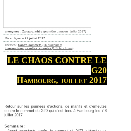
anonymes
,
Zanzara athée
(première parution : juillet 2017)
Mis en ligne le
27 juillet 2017
Thèmes :
Contre-sommets
(16 brochures)
Insurrections, révoltes, émeutes
(105 brochures)
LE CHAOS CONTRE LE
G20
Hambourg, juillet 2017
Retour sur les journées d’actions, de manifs et d’émeutes
contre le sommet du G20 qui s’est tenu à Hambourg les 7-8
juillet 2017.
Sommaire :
-
Appel anarchiste contre le sommet du G20 à Hambourg
,