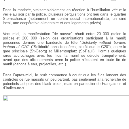
Dans la matinée, vraisemblablement en réaction à l’humiliation vécue la
veille au soir par la police, plusieurs perquisitions ont lieu dans le quartier
Sternschanze (notamment un centre social internationaliste, un ciné
local, une coopérative alimentaire et des logements privés).
Vers midi, la manifestation "de masse" réunit entre 20 000 (selon la
police) et 200 000 (selon des organisations participant à la manif)
personnes derrière une banderole de tête "
Solidarity without borders
instead of G20
" ("Solidarité sans frontières, plutôt que le G20"), entre la
gare principale (St-Georg) et Millerntorplatz (St-Pauli). Hormis quelques
rares accrochages avec les flics, la manif se déroule tranquillement,
avant que des affrontements avec la police n’éclatent en toute fin de
manif (canons à eau, projectiles, etc.).
Dans l’après-midi, le bruit commence à courir que les flics lancent des
contrôles de rue massifs un peu partout, pas seulement à la recherche de
potentiels adeptes des black blocs, mais en particulier de Français-es et
d’Italien-ne-s...