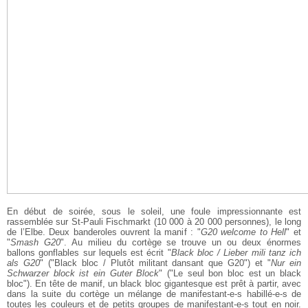
En début de soirée, sous le soleil, une foule impressionnante est
rassemblée sur St-Pauli Fischmarkt (10 000 à 20 000 personnes), le long
de l’Elbe. Deux banderoles ouvrent la manif : "
G20 welcome to Hell
" et
"
Smash G20
". Au milieu du cortège se trouve un ou deux énormes
ballons gonflables sur lequels est écrit "
Black bloc / Lieber mili tanz ich
als G20
" ("Black bloc / Plutôt militant dansant que G20") et "
Nur ein
Schwarzer block ist ein Guter Block
" ("Le seul bon bloc est un black
bloc"). En tête de manif, un black bloc gigantesque est prêt à partir, avec
dans la suite du cortège un mélange de manifestant-e-s habillé-e-s de
toutes les couleurs et de petits groupes de manifestant-e-s tout en noir.