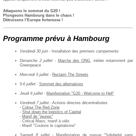
Attaquons le sommet du G20 !
Plongeons Hambourg dans le chaos !
Détruisons l’Europe forteresse !
Programme prévu à Hambourg
Vendredi 30 juin
- Installation des premiers campements
Dimanche 2 juillet
-
Marche des ONG
, initiée notamment par
Greenpeace
Mercredi 5 juillet
-
Reclaim The Streets
5-6 juillet
-
Sommet des alternatives
Jeudi 6 juillet
-
Manifestation "G20 - Welcome to Hell"
Vendredi 7 juillet
- Actions directes décentralisées
-
Colour The Red Zone
-
Shut down the logistics of Capital
-
Manif de "jeunes"
- Critical Mass, manif à vélo
- Manif "Coulons le capitalisme"
Samedi 8 juillet
-
Manifestation de masse "Solidarité sans