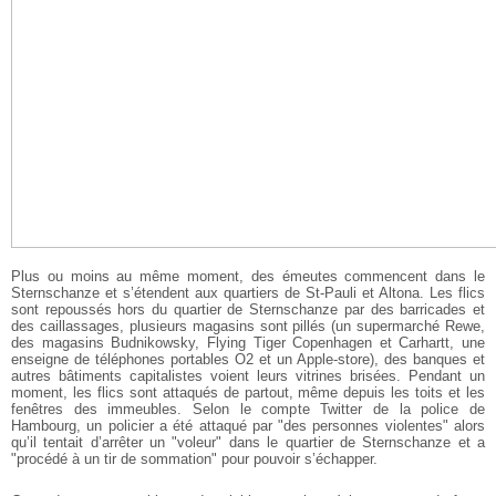
Plus ou moins au même moment, des émeutes commencent dans le
Sternschanze et s’étendent aux quartiers de St-Pauli et Altona. Les flics
sont repoussés hors du quartier de Sternschanze par des barricades et
des caillassages, plusieurs magasins sont pillés (un supermarché Rewe,
des magasins Budnikowsky, Flying Tiger Copenhagen et Carhartt, une
enseigne de téléphones portables O2 et un Apple-store), des banques et
autres bâtiments capitalistes voient leurs vitrines brisées. Pendant un
moment, les flics sont attaqués de partout, même depuis les toits et les
fenêtres des immeubles. Selon le compte Twitter de la police de
Hambourg, un policier a été attaqué par "des personnes violentes" alors
qu’il tentait d’arrêter un "voleur" dans le quartier de Sternschanze et a
"procédé à un tir de sommation" pour pouvoir s’échapper.