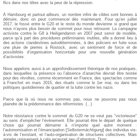
flics dans nos têtes avec la peur de la répression.
À Hambourg et partout ailleurs, un nombre infini de cibles sont bonnes à
détruire, donc on peut commencer dès maintenant. Pour qu’en juillet
2017, le fossé entre le G20 et le reste du monde devienne si grand que
nous n’ayons plus besoin de sommet pour nous retrouver. La campagne
activiste contre le G8 à Heiligendamm en 2007 peut servir de modèle,
parce qu’à part des procédures préliminaires inutiles, elle a donné lieu à
des actions clandestines autodéterminées, à des policiers en fuite sous
une pluie de pierres à Rostock, avec un sentiment de force et de
possibilités d’organisation horizontale pour une nouvelle génération
d’activistes.
Nous appelons aussi à un approfondissement théorique de nos pratiques,
dans lesquelles la présence ou l’absence d’anarchie devrait être testée
pour des révoltes, comme récemment en France, des spectacles comme
à Francfort en mars 2015, des rituels comme le 1er mai, ou dans les
politiques quotidiennes de quartier et la lutte contre les nazis.
Parce que là où nous ne sommes pas, nous ne pouvons pas nous
plaindre de la prédominance des réformistes. (...)
Notre résistance contre le sommet du G20 ne se veut pas "victorieuse"
au sens d’empêcher l’événement. Elle pourrait être le départ de quelque
chose qui pourrait démarrer à n’importe quel autre moment :
l’autonomisation et l’émancipation [
Selbstermächtigung
] des individus vis-
à-vis de l’existant, et l’auto-organisation de structures collectives. Mais
appeler uniquement à cela recevrait peu d’attention. Donc...