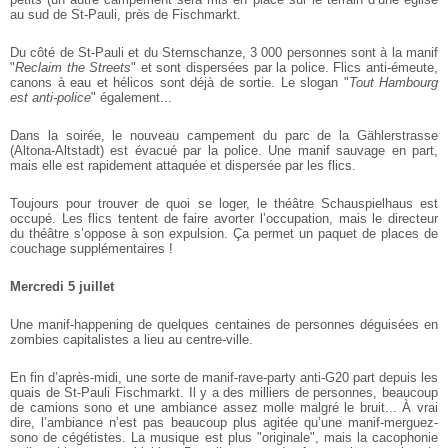
au sud de St-Pauli, près de Fischmarkt.
Du côté de St-Pauli et du Sternschanze, 3 000 personnes sont à la manif
"
Reclaim the Streets
" et sont dispersées par la police. Flics anti-émeute,
canons à eau et hélicos sont déjà de sortie. Le slogan "
Tout Hambourg
est anti-police
" également...
Dans la soirée, le nouveau campement du parc de la Gählerstrasse
(Altona-Altstadt) est évacué par la police. Une manif sauvage en part,
mais elle est rapidement attaquée et dispersée par les flics.
Toujours pour trouver de quoi se loger, le théâtre Schauspielhaus est
occupé. Les flics tentent de faire avorter l’occupation, mais le directeur
du théâtre s’oppose à son expulsion. Ça permet un paquet de places de
couchage supplémentaires !
Mercredi 5 juillet
Une manif-happening de quelques centaines de personnes déguisées en
zombies capitalistes a lieu au centre-ville.
En fin d’après-midi, une sorte de manif-rave-party anti-G20 part depuis les
quais de St-Pauli Fischmarkt. Il y a des milliers de personnes, beaucoup
de camions sono et une ambiance assez molle malgré le bruit... À vrai
dire, l’ambiance n’est pas beaucoup plus agitée qu’une manif-merguez-
sono de cégétistes. La musique est plus "originale", mais la cacophonie