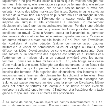
rapidement à ne pas vouloir coller aux rôles que la tradition assigne aux
femmes. Très jeune, elle revendique sa place de femme libre, elle refuse
de se cloisonner à la maison, elle ne veut pas se marier, ni avoir des
enfants. Proche des idées marxistes-léninistes, Sakine imagine sa vie au
service de la révolution. Un séjour de plusieurs mois en Allemagne lui fera
découvrir la puissance et l’étendue de la cause kurde. Elle revient
inspirée en Turquie et elle commence à imaginer un mouvement
révolutionnaire basé sur les revendications kurdes. Pendant une période
elle travaille en usine à Izmir et y mène des luttes pour des meilleures
conditions de travail. C’est à Ankara, autour de l’université, au carrefour
des revendications étudiantes et ouvrières, qu’elle rencontre Öcalan et
les autres militant.e.s avec qui elle fonde le PKK, Parti des Travailleurs
du Kurdistan. À cette période, Sakine commence avec d’autres
militant.e.s à visiter de nombreuses villes et villages au Bakur, pour
diffuser les idées révolutionnaires de cette organisation naissante. Dans
une société où la non-mixité des espaces est pratiquée à l’intérieur et à
l’extérieur de la maison, elle a un contact privilégié avec les autres
femmes. Comme les autres militant.e.s du PKK, elle bouge sans cesse
d’une maison à une autre, hébergée par des camarades et en faisant du
porte-à-porte, ce qui lui permet d’être constamment au courant des
besoins des femmes. Elle organise des discussions, des lectures et des
rencontres entre femmes afin d’intensifier la solidarité entre elles. Peu
avant le coup d’État de 1980, la vague de répression n’épargne pas
Sakine, qui passe plusieurs années dans la prison de Diyarbakır. Même
dans cet enfer de tortures elle continue à se battre et son exemple
renforce la solidarité entre femmes, à l’intérieur et à l’extérieur de la taule
grâce aux épouses, sœurs et mères des prisonniers.
À sa sortie de prison, Sakine rejoint les camps d’entraînement du PKK,
qui a désormais pris les armes. Elle veut créer une armée de femmes,