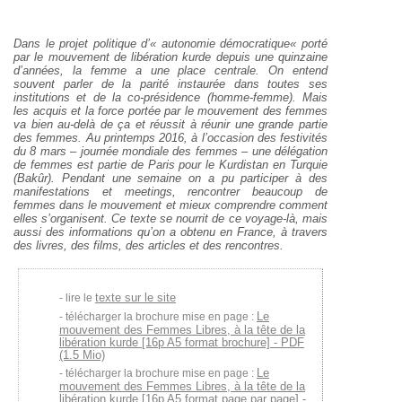
Dans le projet politique d’« autonomie démocratique« porté
par le mouvement de libération kurde depuis une quinzaine
d’années, la femme a une place centrale. On entend
souvent parler de la parité instaurée dans toutes ses
institutions et de la co-présidence (homme-femme). Mais
les acquis et la force portée par le mouvement des femmes
va bien au-delà de ça et réussit à réunir une grande partie
des femmes. Au printemps 2016, à l’occasion des festivités
du 8 mars – journée mondiale des femmes – une délégation
de femmes est partie de Paris pour le Kurdistan en Turquie
(Bakûr). Pendant une semaine on a pu participer à des
manifestations et meetings, rencontrer beaucoup de
femmes dans le mouvement et mieux comprendre comment
elles s’organisent. Ce texte se nourrit de ce voyage-là, mais
aussi des informations qu’on a obtenu en France, à travers
des livres, des films, des articles et des rencontres.
texte sur le site
lire le
Le
télécharger la brochure mise en page :
mouvement des Femmes Libres, à la tête de la
libération kurde [16p A5 format brochure] - PDF
(1.5 Mio)
Le
télécharger la brochure mise en page :
mouvement des Femmes Libres, à la tête de la
libération kurde [16p A5 format page par page] -