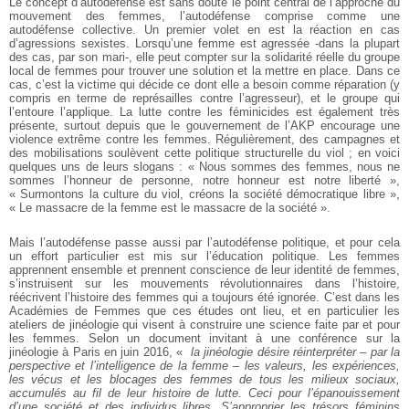
Le concept d’autodéfense est sans doute le point central de l’approche du
mouvement des femmes, l’autodéfense comprise comme une
autodéfense collective. Un premier volet en est la réaction en cas
d’agressions sexistes. Lorsqu’une femme est agressée -dans la plupart
des cas, par son mari-, elle peut compter sur la solidarité réelle du groupe
local de femmes pour trouver une solution et la mettre en place. Dans ce
cas, c’est la victime qui décide ce dont elle a besoin comme réparation (y
compris en terme de représailles contre l’agresseur), et le groupe qui
l’entoure l’applique. La lutte contre les féminicides est également très
présente, surtout depuis que le gouvernement de l’AKP encourage une
violence extrême contre les femmes. Régulièrement, des campagnes et
des mobilisations soulèvent cette politique structurelle du viol ; en voici
quelques uns de leurs slogans : « Nous sommes des femmes, nous ne
sommes l’honneur de personne, notre honneur est notre liberté »,
« Surmontons la culture du viol, créons la société démocratique libre »,
« Le massacre de la femme est le massacre de la société ».
Mais l’autodéfense passe aussi par l’autodéfense politique, et pour cela
un effort particulier est mis sur l’éducation politique. Les femmes
apprennent ensemble et prennent conscience de leur identité de femmes,
s’instruisent sur les mouvements révolutionnaires dans l’histoire,
réécrivent l’histoire des femmes qui a toujours été ignorée. C’est dans les
Académies de Femmes que ces études ont lieu, et en particulier les
ateliers de jinéologie qui visent à construire une science faite par et pour
les femmes. Selon un document invitant à une conférence sur la
jinéologie à Paris en juin 2016, «
la jinéologie désire réinterpréter – par la
perspective et l’intelligence de la femme – les valeurs, les expériences,
les vécus et les blocages des femmes de tous les milieux sociaux,
accumulés au fil de leur histoire de lutte. Ceci pour l’épanouissement
d’une société et des individus libres. S’approprier les trésors féminins