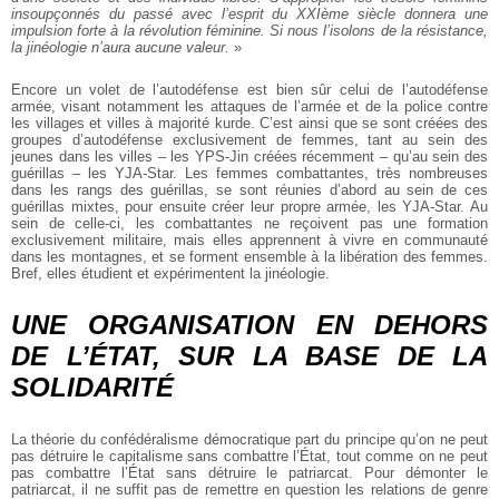
insoupçonnés du passé avec l’esprit du XXIème siècle donnera une
impulsion forte à la révolution féminine. Si nous l’isolons de la résistance,
la jinéologie n’aura aucune valeur.
»
Encore un volet de l’autodéfense est bien sûr celui de l’autodéfense
armée, visant notamment les attaques de l’armée et de la police contre
les villages et villes à majorité kurde. C’est ainsi que se sont créées des
groupes d’autodéfense exclusivement de femmes, tant au sein des
jeunes dans les villes – les YPS-Jin créées récemment – qu’au sein des
guérillas – les YJA-Star. Les femmes combattantes, très nombreuses
dans les rangs des guérillas, se sont réunies d’abord au sein de ces
guérillas mixtes, pour ensuite créer leur propre armée, les YJA-Star. Au
sein de celle-ci, les combattantes ne reçoivent pas une formation
exclusivement militaire, mais elles apprennent à vivre en communauté
dans les montagnes, et se forment ensemble à la libération des femmes.
Bref, elles étudient et expérimentent la jinéologie.
UNE ORGANISATION EN DEHORS
DE L’ÉTAT, SUR LA BASE DE LA
SOLIDARITÉ
La théorie du confédéralisme démocratique part du principe qu’on ne peut
pas détruire le capitalisme sans combattre l’État, tout comme on ne peut
pas combattre l’État sans détruire le patriarcat. Pour démonter le
patriarcat, il ne suffit pas de remettre en question les relations de genre