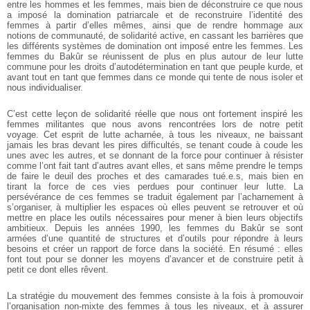
entre les hommes et les femmes, mais bien de déconstruire ce que nous
a imposé la domination patriarcale et de reconstruire l’identité des
femmes à partir d’elles mêmes, ainsi que de rendre hommage aux
notions de communauté, de solidarité active, en cassant les barrières que
les différents systèmes de domination ont imposé entre les femmes. Les
femmes du Bakûr se réunissent de plus en plus autour de leur lutte
commune pour les droits d’autodétermination en tant que peuple kurde, et
avant tout en tant que femmes dans ce monde qui tente de nous isoler et
nous individualiser.
C’est cette leçon de solidarité réelle que nous ont fortement inspiré les
femmes militantes que nous avons rencontrées lors de notre petit
voyage. Cet esprit de lutte acharnée, à tous les niveaux, ne baissant
jamais les bras devant les pires difficultés, se tenant coude à coude les
unes avec les autres, et se donnant de la force pour continuer à résister
comme l’ont fait tant d’autres avant elles, et sans même prendre le temps
de faire le deuil des proches et des camarades tué.e.s, mais bien en
tirant la force de ces vies perdues pour continuer leur lutte. La
persévérance de ces femmes se traduit également par l’acharnement à
s’organiser, à multiplier les espaces où elles peuvent se retrouver et où
mettre en place les outils nécessaires pour mener à bien leurs objectifs
ambitieux. Depuis les années 1990, les femmes du Bakûr se sont
armées d’une quantité de structures et d’outils pour répondre à leurs
besoins et créer un rapport de force dans la société. En résumé : elles
font tout pour se donner les moyens d’avancer et de construire petit à
petit ce dont elles rêvent.
La stratégie du mouvement des femmes consiste à la fois à promouvoir
l’organisation non-mixte des femmes à tous les niveaux, et à assurer