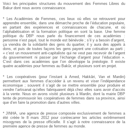
Voici les principales structures du mouvement des Femmes Libres du
Bakur dont nous avons connaissance.
* Les Académies de Femmes, ces lieux où elles se retrouvent pour
apprendre ensemble, dans une démarche proche de l’éducation populaire,
en partant des expériences et connaissances de chacune, et où
l’alphabétisation et la formation politique en sont la base. Une femme
politique du DBP nous parle du financement de ces académies :
personne n’est payé, tout le monde est bénévole ; s’il y a besoin d’argent,
ça viendra de la solidarité des gens du quartier, il y aura des appels à
dons, et puis de toutes façons les gens payent une cotisation au parti ;
« c’est un mouvement anti-capitaliste qui ne veut pas recevoir de l’argent
du gouvernement ni passer par l’échange d’argent pour l’éducation ».
C’est dans ces académies que l’on développe la jinéologie. Il existe
quatre académies pour femmes au Bakûr, et plusieurs sont en projet.
* Les coopératives (pour l’instant à Amed, Hakkâri, Van et Mardin)
permettent aux femmes d’accéder à un revenu et viser l’indépendance
économique ; souvent il s’agit de se mettre ensemble pour produire et
vendre l’artisanat qu’elles fabriquaient déjà chez elles sans avoir d’accès
à la vente. Nous en avons visité plusieurs à Mardin, dont la mairie DBP
tente de promouvoir les coopératives de femmes dans sa province, ainsi
que d’en faire la promotion dans d’autres villes.
* JINHA, une agence de presse composée exclusivement de femmes a
été créée le 8 mars 2012 pour contrecarrer les articles extrêmement
misogynes de la presse officielle. Il s’agit à notre connaissance de la
première agence de presse de femmes au monde.