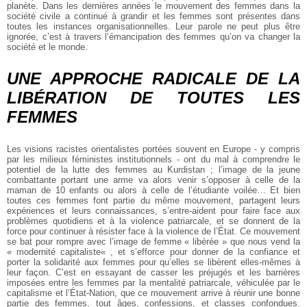
planète. Dans les dernières années le mouvement des femmes dans la
société civile a continué à grandir et les femmes sont présentes dans
toutes les instances organisationnelles. Leur parole ne peut plus être
ignorée, c’est à travers l’émancipation des femmes qu’on va changer la
société et le monde.
UNE APPROCHE RADICALE DE LA
LIBÉRATION DE TOUTES LES
FEMMES
Les visions racistes orientalistes portées souvent en Europe - y compris
par les milieux féministes institutionnels - ont du mal à comprendre le
potentiel de la lutte des femmes au Kurdistan ; l’image de la jeune
combattante portant une arme va alors venir s’opposer à celle de la
maman de 10 enfants ou alors à celle de l’étudiante voilée… Et bien
toutes ces femmes font partie du même mouvement, partagent leurs
expériences et leurs connaissances, s’entre-aident pour faire face aux
problèmes quotidiens et à la violence patriarcale, et se donnent de la
force pour continuer à résister face à la violence de l’État. Ce mouvement
se bat pour rompre avec l’image de femme « libérée » que nous vend la
« modernité capitaliste« , et s’efforce pour donner de la confiance et
porter la solidarité aux femmes pour qu’elles se libèrent elles-mêmes à
leur façon. C’est en essayant de casser les préjugés et les barrières
imposées entre les femmes par la mentalité patriarcale, véhiculée par le
capitalisme et l’État-Nation, que ce mouvement arrive à réunir une bonne
partie des femmes, tout âges, confessions, et classes confondues.