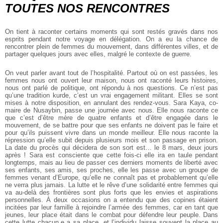
TOUTES NOS RENCONTRES
On tient à raconter certains moments qui sont restés gravés dans nos
esprits pendant notre voyage en délégation. On a eu la chance de
rencontrer plein de femmes du mouvement, dans différentes villes, et de
partager quelques jours avec elles, malgré le contexte de guerre.
On veut parler avant tout de l’hospitalité. Partout où on est passées, les
femmes nous ont ouvert leur maison, nous ont raconté leurs histoires,
nous ont parlé de politique, ont répondu à nos questions. Ce n’est pas
qu’une tradition kurde, c’est un vrai engagement militant. Elles se sont
mises à notre disposition, en annulant des rendez-vous. Sara Kaya, co-
maire de Nusaybin, passe une journée avec nous. Elle nous raconte ce
que c’est d’être mère de quatre enfants et d’être engagée dans le
mouvement, de se battre pour que ses enfants ne doivent pas le faire et
pour qu’ils puissent vivre dans un monde meilleur. Elle nous raconte la
répression qu’elle subit depuis plusieurs mois et son passage en prison.
La date du procès qui décidera de son sort est… le 8 mars, deux jours
après ! Sara est consciente que cette fois-ci elle ira en taule pendant
longtemps, mais au lieu de passer ces derniers moments de liberté avec
ses enfants, ses amis, ses proches, elle les passe avec un groupe de
femmes venant d’Europe, qu’elle ne connaît pas et probablement qu’elle
ne verra plus jamais. La lutte et le rêve d’une solidarité entre femmes qui
va au-delà des frontières sont plus forts que les envies et aspirations
personnelles. À deux occasions on a entendu que des copines étaient
incitées par leur famille à rejoindre l’armée des femmes, car en tant que
jeunes, leur place était dans le combat pour défendre leur peuple. Dans
cette lutte chacun.e a sa place, et l’individu laisse souvent la place au