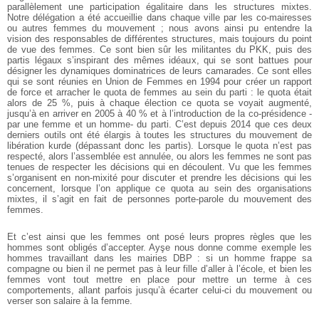
parallèlement une participation égalitaire dans les structures mixtes.
Notre délégation a été accueillie dans chaque ville par les co-mairesses
ou autres femmes du mouvement ; nous avons ainsi pu entendre la
vision des responsables de différentes structures, mais toujours du point
de vue des femmes. Ce sont bien sûr les militantes du PKK, puis des
partis légaux s’inspirant des mêmes idéaux, qui se sont battues pour
désigner les dynamiques dominatrices de leurs camarades. Ce sont elles
qui se sont réunies en Union de Femmes en 1994 pour créer un rapport
de force et arracher le quota de femmes au sein du parti : le quota était
alors de 25 %, puis à chaque élection ce quota se voyait augmenté,
jusqu’à en arriver en 2005 à 40 % et à l’introduction de la co-présidence -
par une femme et un homme- du parti. C’est depuis 2014 que ces deux
derniers outils ont été élargis à toutes les structures du mouvement de
libération kurde (dépassant donc les partis). Lorsque le quota n’est pas
respecté, alors l’assemblée est annulée, ou alors les femmes ne sont pas
tenues de respecter les décisions qui en découlent. Vu que les femmes
s’organisent en non-mixité pour discuter et prendre les décisions qui les
concernent, lorsque l’on applique ce quota au sein des organisations
mixtes, il s’agit en fait de personnes porte-parole du mouvement des
femmes.
Et c’est ainsi que les femmes ont posé leurs propres règles que les
hommes sont obligés d’accepter. Ayşe nous donne comme exemple les
hommes travaillant dans les mairies DBP : si un homme frappe sa
compagne ou bien il ne permet pas à leur fille d’aller à l’école, et bien les
femmes vont tout mettre en place pour mettre un terme à ces
comportements, allant parfois jusqu’à écarter celui-ci du mouvement ou
verser son salaire à la femme.