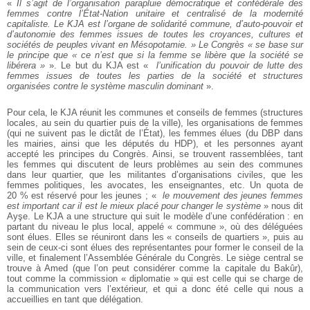
«
Il s’agit de l’organisation parapluie démocratique et confédérale des
femmes contre l’État-Nation unitaire et centralisé de la modernité
capitaliste. Le KJA est l’organe de solidarité commune, d’auto-pouvoir et
d’autonomie des femmes issues de toutes les croyances, cult
ures et
sociétés de peuples vivant en Mésopotamie.
» Le Congrès « se base sur
le principe que « ce n’est que si la femme se libère que la société se
libérera »
». Le but du KJA est «
l’unification du pouvoir de lutte des
femmes issues de toutes les parties de la société et structures
organisées contre le système masculin dominant
».
Pour cela, le KJA réunit les communes et conseils de femmes (structures
locales, au sein du quartier puis de la ville), les organisations de femmes
(qui ne suivent pas le dictât de l’État), les femmes élues (du DBP dans
les mairies, ainsi que les députés du HDP), et les personnes ayant
accepté les principes du Congrès. Ainsi, se trouvent rassemblées, tant
les femmes qui discutent de leurs problèmes au sein des communes
dans leur quartier, que les militantes d’organisations civiles, que les
femmes politiques, les avocates, les enseignantes, etc. Un quota de
20 % est réservé pour les jeunes ; «
le mouvement des jeunes femmes
est important car il est le mieux placé pour changer le système
» nous dit
Ayşe. Le KJA a une structure qui suit le modèle d’une confédération : en
partant du niveau le plus local, appelé « commune », où des déléguées
sont élues. Elles se réuniront dans les « conseils de quartiers », puis au
sein de ceux-ci sont élues des représentantes pour former le conseil de la
ville, et finalement l’Assemblée Générale du Congrès. Le siège central se
trouve à Amed (que l’on peut considérer comme la capitale du Bakûr),
tout comme la commission « diplomatie » qui est celle qui se charge de
la communication vers l’extérieur, et qui a donc été celle qui nous a
accueillies en tant que délégation.