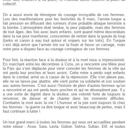
collectif.
On a aussi envie de témoigner du courage incroyable de ces femmes.
Lors des manifestations pour les festivités du 8 mars, l’armée turque a
fait pression en diffusant des rumeurs d’une probable attaque terroriste à
la bombe. L’atmosphère était tendue, la peur palpable, mais des femmes
de tout âges, des fois avec leurs enfants, sont quand même descendues
dans la rue pour manifester, conscientes de rentrer dans la gueule du loup
(tanks et canon à eau tout autour et snipers sur les toits). En Turquie
c’est déjà arrivé que l’armée tire sur la foule et fasse un carnage, mais
notre peur a disparu face au courage contagieux de ces femmes.
Pour finir, la réaction face à la douleur et à la mort nous a impressionné.
En marchant entre les décombres à Cizre, on a rencontré une Mère pour
la Paix qui s’est déplacée pour venir consoler les femmes de la ville qui
ont perdu leur proches et leurs avoirs. Cette mère a perdu sept enfants
dans le combat armé ou à cause de la répression. Elle n’en pleure pas,
elle ne se laisse pas abattre, elle vient porter sa solidarité et son soutien
aux autres femmes. C’est aussi l’histoire de plein d’autres femmes qu’on
a rencontré et qui ont perdu leurs proches et qui ne désespèrent pas. Il y
a une sorte de dignité dans la douleur, une volonté forte de toujours la
renverser, de danser et de chanter dans les moments difficiles.
Combattre la mort avec la vie ! L’humour et la joie sont toujours là chez
les femmes : la guerre va être longue et avec beaucoup de pertes, mais il
faut continuer à lutter !
Un tout grand merci à toutes les femmes qui nous ont accueillies pendant
notre séjour : Ayşe, Sara, Leyla, Gülser, Selma, Sultan, Elif, et toutes