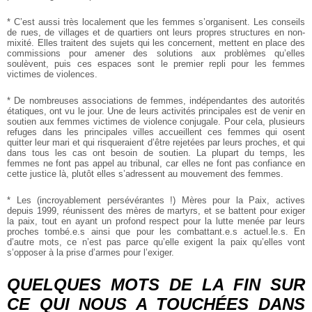
* C’est aussi très localement que les femmes s’organisent. Les conseils
de rues, de villages et de quartiers ont leurs propres structures en non-
mixité. Elles traitent des sujets qui les concernent, mettent en place des
commissions pour amener des solutions aux problèmes qu’elles
soulèvent, puis ces espaces sont le premier repli pour les femmes
victimes de violences.
* De nombreuses associations de femmes, indépendantes des autorités
étatiques, ont vu le jour. Une de leurs activités principales est de venir en
soutien aux femmes victimes de violence conjugale. Pour cela, plusieurs
refuges dans les principales villes accueillent ces femmes qui osent
quitter leur mari et qui risqueraient d’être rejetées par leurs proches, et qui
dans tous les cas ont besoin de soutien. La plupart du temps, les
femmes ne font pas appel au tribunal, car elles ne font pas confiance en
cette justice là, plutôt elles s’adressent au mouvement des femmes.
* Les (incroyablement persévérantes !) Mères pour la Paix, actives
depuis 1999, réunissent des mères de martyrs, et se battent pour exiger
la paix, tout en ayant un profond respect pour la lutte menée par leurs
proches tombé.e.s ainsi que pour les combattant.e.s actuel.le.s. En
d’autre mots, ce n’est pas parce qu’elle exigent la paix qu’elles vont
s’opposer à la prise d’armes pour l’exiger.
QUELQUES MOTS DE LA FIN SUR
CE QUI NOUS A TOUCHÉES DANS