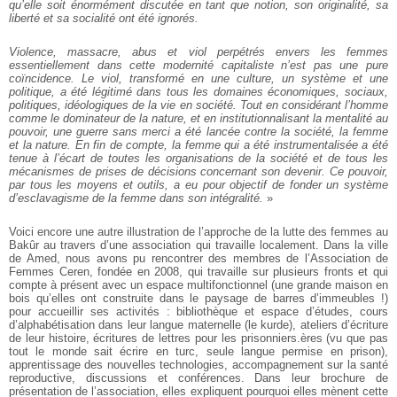
qu’elle soit énormément discutée en tant que notion, son originalité, sa
liberté et sa socialité ont été ignorés.
Violence, massacre, abus et viol perpétrés envers les femmes
essentiellement dans cette modernité capitaliste n’est pas une pure
coïncidence. Le viol, transformé en une culture, un système et une
politique, a été légitimé dans tous les domaines économiques, sociaux,
politiques, idéologiques de la vie en société. Tout en considérant l’homme
comme le dominateur de la nature, et en institutionnalisant la mentalité au
pouvoir, une guerre sans merci a été lancée contre la société, la femme
et la nature. En fin de compte, la femme qui a été instrumentalisée a été
tenue à l’écart de toutes les organisations de la société et de tous les
mécanismes de prises de décisions concernant son devenir. Ce pouvoir,
par tous les moyens et outils, a eu pour objectif de fonder un système
d’esclavagisme de la femme dans son intégralité.
»
Voici encore une autre illustration de l’approche de la lutte des femmes au
Bakûr au travers d’une association qui travaille localement. Dans la ville
de Amed, nous avons pu rencontrer des membres de l’Association de
Femmes Ceren, fondée en 2008, qui travaille sur plusieurs fronts et qui
compte à présent avec un espace multifonctionnel (une grande maison en
bois qu’elles ont construite dans le paysage de barres d’immeubles !)
pour accueillir ses activités : bibliothèque et espace d’études, cours
d’alphabétisation dans leur langue maternelle (le kurde), ateliers d’écriture
de leur histoire, écritures de lettres pour les prisonniers.ères (vu que pas
tout le monde sait écrire en turc, seule langue permise en prison),
apprentissage des nouvelles technologies, accompagnement sur la santé
reproductive, discussions et conférences. Dans leur brochure de
présentation de l’association, elles expliquent pourquoi elles mènent cette