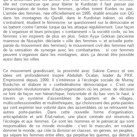
elle est convaincue que pour libérer le Kurdistan il faut passer par
l’émancipation de toutes les femmes, qu’elles soient Kurdes ou pas.
L’armée des femmes, née officiellement en 1995, établit ensuite son QG
dans les montagnes du Qandil, dans le Kurdistan irakien, où elles
s’entraînent, étudient le féminisme, se questionnent sur la démocratie et
se battent contre l’armée turque qui les attaque régulièrement. Leur façon
de s’organiser et leurs principes « contaminent » la société civile, où les
femmes s’en inspirent de plus en plus. Selon Ayşe Gökkan (ancienne
mairesse de Nusaybin -déclarée « ville des femmes »- et actuelle porte-
parole du mouvement des femmes), le mouvement civil des femmes naît
de la sensation de synergie avec les combattantes : si ces femmes
peuvent s’organiser dans les montagnes, alors ça devrait être possible
aussi dans les villes.
Ce mouvement grandissant, la proximité avec Sakine Cansız et ses
idées ont profondément inspiré Abdullah Öcalan, leader du PKK.
Emprisonné depuis 1999, il s’intéresse à l’écologie sociale de Murray
Bookchin et élabore le « confédéralisme démocratique ». C’est une
proposition révolutionnaire d’auto-organisation où les prises de décision
se font de façon non hiérarchique, horizontale et du bas vers le haut, à
travers un système d’assemblées de quartiers et de villages,
multiconfessionnelles et multiethniques, qui choisissent des porte-paroles
qui vont exprimer leur volonté dans des assemblées où se retrouvent les
autres porte-paroles. Dans cette nouvelle forme d’organisation,
anticapitaliste et anti État-nation, une place centrale est réservée à
l’écologie et aux femmes. Ce sont les hommes et le patriarcat qui sont
responsables de ce monde invivable : c’est le masculin, en voulant
dominer le monde, qui crée la division en classes, en genres, en peuples,
qui sépare les femmes entre elles, qui perpétue les guerres, qui détruit la