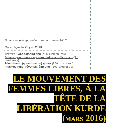
Ne var ne yok
(première parution : mars 2016)
Mis en ligne le
25 juin 2018
Thèmes :
Anticolonialisme(s)
(34 brochures)
Auto-organisation, expérimentations collectives
(97
brochures)
Féminisme, (questions de) genre
(150 brochures)
Insurrections, révoltes, émeutes
(105 brochures)
LE MOUVEMENT DES
FEMMES LIBRES, À LA
TÊTE DE LA
LIBÉRATION KURDE
(mars 2016)