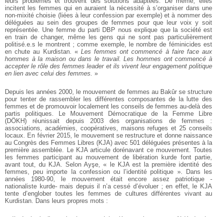
leurs problèmes et trouvent des solutions adaptées. De même, elles
incitent les femmes qui en auraient la nécessité à s’organiser dans une
non-mixité choisie (liées à leur confession par exemple) et à nommer des
déléguées au sein des groupes de femmes pour que leur voix y soit
représentée. Une femme du parti DBP nous explique que la société est
en train de changer, même les gens qui ne sont pas particulièrement
politisé.e.s le montrent ; comme exemple, le nombre de féminicides est
en chute au Kurdistan. «
Les femmes ont commencé à faire face aux
hommes à la maison ou dans le travail. Les hommes ont commencé à
accepter le rôle des femmes leader et ils vivent leur engagement politique
en lien avec celui des femmes.
»
Depuis les années 2000, le mouvement de femmes au Bakûr se structure
pour tenter de rassembler les différentes composantes de la lutte des
femmes et de promouvoir localement les conseils de femmes au-delà des
partis politiques. Le Mouvement Démocratique de la Femme Libre
(DÖKH) réunissait depuis 2003 des organisations de femmes :
associations, académies, coopératives, maisons refuges et 25 conseils
locaux. En février 2015, le mouvement se restructure et donne naissance
au Congrès des Femmes Libres (KJA) avec 501 déléguées présentes à la
première assemblée. Le KJA articule dorénavant ce mouvement. Toutes
les femmes participant au mouvement de libération kurde font partie,
avant tout, du KJA. Selon Ayşe, « le KJA est la première identité des
femmes, peu importe la confession ou l’identité politique ». Dans les
années 1980-90, le mouvement était encore assez patriotique -
nationaliste kurde- mais depuis il n’a cessé d’évoluer ; en effet, le KJA
tente d’englober toutes les femmes de cultures différentes vivant au
Kurdistan. Dans leurs propres mots :