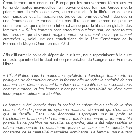
Contrairement aux acquis en Europe par les mouvements féministes en
terme de libertés individuelles, le mouvement des femmes Kurdes met la
priorité aux libertés collectives, autrement dit, à la libération de leurs
communautés et à la libération de toutes les femmes. C’est l’idée que si
une femme dans le monde n’est pas libre, aucune femme ne peut se
sentir libre. Ce qui explique la lutte acharnée pour la libération globale des
femmes : «
Si les femmes sont attaquées quelque part, ce sont toutes
les femmes qui devraient réagir comme si c’étaient elles qui étaient
attaquées
», voici une des conclusions de la 1ère Conférence de la
Femme du Moyen-Orient en mai 2013.
Afin d’illustrer le point de départ de leur lutte, nous reproduisant à la suite
un texte qui introduit le dépliant de présentation du Congrès des Femmes
Libres.
«
L’État-Nation dans la modernité capitaliste a développé toute sorte de
politiques de destruction envers la femme afin de vider la socialité de son
contenu. Les diversités étant la nature de la socialité ont été considérées
comme menace, et les femmes n’ont pas eu la possibilité de vivre avec
leurs propres cultures et identités.
La femme a été ignorée dans la société et enfermée au sein de la plus
petite cellule de pouvoir du système masculin dominant qui n’est autre
que la famille. Dans une économie s’appuyant sur le profit et
l’exploitation, la labeur de la femme n’a pas été reconnue, la femme a été
postée à une position de travailleuse gratuite, elle a été dépossédée et
même marchandée. Le scientisme grossier se base sur la reproduction
constante de la mentalité masculine dominante. La femme, pour autant