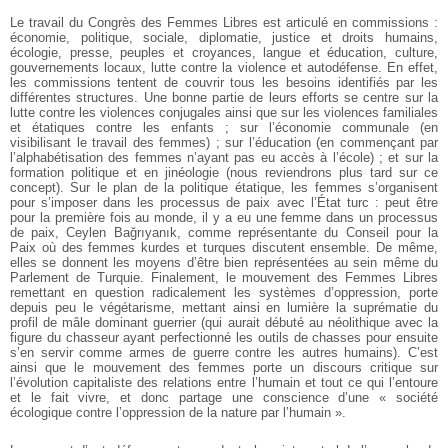
Le travail du Congrès des Femmes Libres est articulé en commissions :
économie, politique, sociale, diplomatie, justice et droits humains,
écologie, presse, peuples et croyances, langue et éducation, culture,
gouvernements locaux, lutte contre la violence et autodéfense. En effet,
les commissions tentent de couvrir tous les besoins identifiés par les
différentes structures. Une bonne partie de leurs efforts se centre sur la
lutte contre les violences conjugales ainsi que sur les violences familiales
et étatiques contre les enfants ; sur l’économie communale (en
visibilisant le travail des femmes) ; sur l’éducation (en commençant par
l’alphabétisation des femmes n’ayant pas eu accès à l’école) ; et sur la
formation politique et en jinéologie (nous reviendrons plus tard sur ce
concept). Sur le plan de la politique étatique, les femmes s’organisent
pour s’imposer dans les processus de paix avec l’État turc : peut être
pour la première fois au monde, il y a eu une femme dans un processus
de paix, Ceylen Bağrıyanık, comme représentante du Conseil pour la
Paix où des femmes kurdes et turques discutent ensemble. De même,
elles se donnent les moyens d’être bien représentées au sein même du
Parlement de Turquie. Finalement, le mouvement des Femmes Libres
remettant en question radicalement les systèmes d’oppression, porte
depuis peu le végétarisme, mettant ainsi en lumière la suprématie du
profil de mâle dominant guerrier (qui aurait débuté au néolithique avec la
figure du chasseur ayant perfectionné les outils de chasses pour ensuite
s’en servir comme armes de guerre contre les autres humains). C’est
ainsi que le mouvement des femmes porte un discours critique sur
l’évolution capitaliste des relations entre l’humain et tout ce qui l’entoure
et le fait vivre, et donc partage une conscience d’une « société
écologique contre l’oppression de la nature par l’humain ».