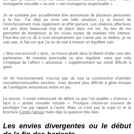
monogamie sexuelle » ou une « non-monogamie responsable ».
Je ne souhaite pas actuellement être amoureuse de plusieurs personnes
à la fois. J’ai déjà pu vivre une telle situation, j’y ai trouvé de
l’enrichissement mais également un effet pervers. Les relations affectives
ont pris alors beaucoup trop de place dans ma vie. Au lieu de me
permettre de temporiser, je les vivais toutes de manière très intense.
Peut-être est-ce dû à mon tempérament qui n’aime pas la tiédeur, je ne
sais pas, le fait est que j’ai eu du mal à trouver un équilibre sain.
« Mon non-exclusif » donc, se trouve plutôt dans la liberté d’aller vers des
partenaires, de manière ponctuelle ou plus régulière, sans que cela
n’implique de l’affect « amoureux » supplémentaire qui serait difficile à
gérer.
Un tel fonctionnement n’exclut pas du tout la construction d’amitiés
sexuelles/sensuelles sincères, mais devient plus difficile à gérer lorsque
de l’ambiguïté amoureuse rentre en jeu.
Là encore, il serait intéressant de définir ce que l’on qualifie « d’amour »
face à « amitié sexuelle sincère ». Pourquoi choisit-on souvent de
privilégier l’un par rapport à l’autre. Mais ce n’est pas le sujet ici et la
brochure
Contre l’amour
traite déjà la question très bien.
Les envies divergentes ou le début