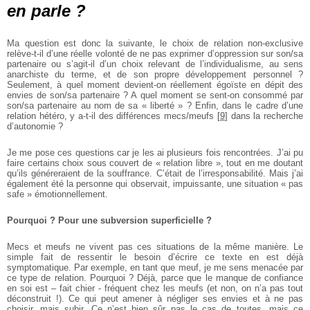
en parle ?
Ma question est donc la suivante, le choix de relation non-exclusive
relève-t-il d’une réelle volonté de ne pas exprimer d’oppression sur son/sa
partenaire ou s’agit-il d’un choix relevant de l’individualisme, au sens
anarchiste du terme, et de son propre développement personnel ?
Seulement, à quel moment devient-on réellement égoïste en dépit des
envies de son/sa partenaire ? A quel moment se sent-on consommé par
son/sa partenaire au nom de sa « liberté » ? Enfin, dans le cadre d’une
relation hétéro, y a-t-il des différences mecs/meufs
[
9
]
dans la recherche
d’autonomie ?
Je me pose ces questions car je les ai plusieurs fois rencontrées. J’ai pu
faire certains choix sous couvert de « relation libre », tout en me doutant
qu’ils généreraient de la souffrance. C’était de l’irresponsabilité. Mais j’ai
également été la personne qui observait, impuissante, une situation « pas
safe » émotionnellement.
Pourquoi ? Pour une subversion superficielle ?
Mecs et meufs ne vivent pas ces situations de la même manière. Le
simple fait de ressentir le besoin d’écrire ce texte en est déjà
symptomatique. Par exemple, en tant que meuf, je me sens menacée par
ce type de relation. Pourquoi ? Déjà, parce que le manque de confiance
en soi est – fait chier - fréquent chez les meufs (et non, on n’a
pas tout
déconstruit !). Ce qui peut amener à négliger ses envies et à ne pas
choisir, mais subir. Ce n’est bien sûr pas le cas de toutes, mais ce