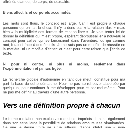
effrénés d’amour, de corps, de sexualité.
Biens affectifs et corporels accumulés.
Les mots sont flous, le concept est large. Car il est propre à chaque
personne qui en fait le choix. Il n’y a donc pas « la relation libre » mais
bien « la multiplicité des formes de relation libre ». Je vais tenter ici de
donner la définition qui m’est propre, espérant débroussailler à nouveau le
concept pour celles qui se lanceraient dans l’aventure, ou qui comme
moi, feraient face à des écueils. Je ne suis pas un modèle de réussite en
la matière, ni un modèle d’échec et c’est pour cette raison que j’écris ce
texte.
Ni pour ni contre, ni plus ni moins, seulement dans
l’expérimentation et jamais figée.
La recherche globale d’autonomie en tant que meuf, constitue pour ma
part la base de cette démarche. Pour ne pas se retrouver absorbée par
quelqu’un, pour continuer à me développer pour et par moi-même. Pour
ne pas me définir au travers d’une autre personne.
Vers une définition propre à chacun
Le terme « relation non exclusive » seul est imprécis. Il inclut également
dans son sens large la possibilité de relations amoureuses simultanées.
Ce que je désire vivre se situe ailleurs, disons plutôt une « non-