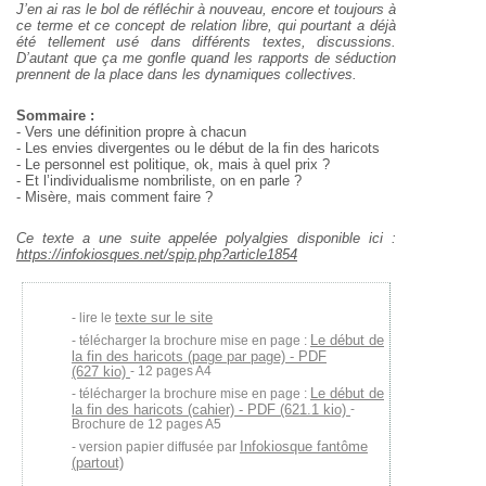
J’en ai ras le bol de réfléchir à nouveau, encore et toujours à
ce terme et ce concept de relation libre, qui pourtant a déjà
été tellement usé dans différents textes, discussions.
D’autant que ça me gonfle quand les rapports de séduction
prennent de la place dans les dynamiques collectives.
Sommaire :
- Vers une définition propre à chacun
- Les envies divergentes ou le début de la fin des haricots
- Le personnel est politique, ok, mais à quel prix ?
- Et l’individualisme nombriliste, on en parle ?
- Misère, mais comment faire ?
Ce texte a une suite appelée polyalgies disponible ici :
https://infokiosques.net/spip.php?article1854
texte sur le site
lire le
Le début de
télécharger la brochure mise en page :
la fin des haricots (page par page) - PDF
(627 kio)
- 12 pages A4
Le début de
télécharger la brochure mise en page :
la fin des haricots (cahier) - PDF (621.1 kio)
-
Brochure de 12 pages A5
Infokiosque fantôme
version papier diffusée par
(partout)