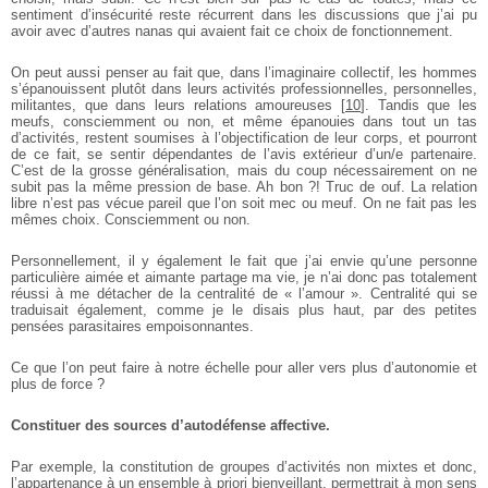
sentiment d’insécurité reste récurrent dans les discussions que j’ai
pu
avoir avec d’autres nanas qui avaient fait ce choix de fonctionnement.
On peut aussi penser au fait que, dans l’imaginaire collectif, les hommes
s’épanouissent plutôt dans leurs activités professionnelles, personnelles,
militantes, que dans leurs relations amoureuses
[
10
]
. Tandis que les
meufs,
consciemment ou non, et même épanouies dans tout un tas
d’activités, restent soumises à l’objectification de leur corps, et pourront
de ce fait, se sentir dépendantes de l’avis extérieur d’un/e partenaire.
C’est de la grosse généralisation, mais du coup nécessairement on ne
subit pas la même pression de base. Ah bon ?! Truc de ouf. La relation
libre n’est pas vécue pareil que l’on soit mec ou meuf. On ne fait pas les
mêmes choix. Consciemment ou non.
Personnellement, il y également le fait que j’ai envie qu’une personne
particulière aimée et aimante partage ma vie, je n’ai donc pas totalement
réussi à me détacher de la centralité de « l’amour ». Centralité qui se
traduisait également, comme je le disais plus haut, par des petites
pensées parasitaires empoisonnantes.
Ce que l’on peut faire à notre échelle pour aller vers plus d’autonomie et
plus de force ?
Constituer des sources d’autodéfense affective.
Par exemple, la constitution de groupes d’activités non mixtes et donc,
l’appartenance à un ensemble à priori bienveillant, permettrait à mon sens