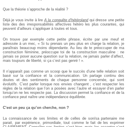
Que la théorie s’approche de la réalité ?
Déjà je vous invite à lire
A la conquête d’hétéroland
qui dresse une petite
liste des des irresponsabilités affectives hétéro les plus courantes, qui
peuvent d’ailleurs s’appliquer à toutes et tous.
On trouve par exemple cette petite phrase, écrite par une meuf et
adressée à un mec, « Si tu prenais un peu plus en charge la relation, je
paraîtrais beaucoup moins dépendante. Au lieu de te préoccuper de ma
construction féminine, préoccupe toi de ta construction masculine : ne
jamais se poser aucune question sur la relation, ne jamais parler d’affect,
mais toujours de liberté, si ça c’est pas genré ! ».
Il n’apparaît pas comme un scoop que le succès d’une telle relation soit
basé sur la confiance et la communication. Un partage continu des
doutes et des sentiments de chaque personne concernée, qui sont
évolutifs. C’est parler lorsque nos envies changent , c’est respecter les
règles de la relation que l’on a posées avec l’autre et essayer d’en parler
lorsqu’on ne les respecte pas. La discussion permet la confiance et de la
confiance peut naître une indépendance équilibrée.
C’est un peu ça qu’on cherche, non ?
La connaissance de ses limites et de celles de son/sa partenaire me
parait, par expérience, primordiale, tout comme le fait de les exprimer
CLAIREMENT. Connaître ses limites c’est bien, mais les accepter c’est