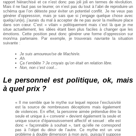
rapport hiérarchisé et ce n’est donc pas joli joli en termes de révolution.
Mais il ne faut pas se leurrer, on n’est pas du tout à l’abri de reproduire un
schéma que l’on déteste pour éviter un potentiel conflit. Je ne veux pas
générer d’oppression, mais je sais que si j’engage quelque chose avec
quelqu’un(e), j’aurais du mal à accepter de ne pas avoir la meilleure place
dans son cœur. C’est « vilain » politiquement mais c’est là que je me
situe actuellement, les idées étant bien plus faciles à changer que les
émotions. Cette position peut donc générer une forme d’oppression sur
mon/ma partenaire. Par exemple, je trouverais navrante la situation
suivante :
Je suis amoureux/se de Machin/e.
Ah.
Ça t’embête ? Je croyais qu’on était en relation libre.
Non, non c’est cool…
Le personnel est politique, ok, mais
à quel prix ?
« Il me semble que le mythe sur lequel repose l’exclusivité
est la source de nombreuses déceptions mais également
de violences. En effet, la personne aimée prétendue être la
seule et unique à « convenir » devient également la seule et
unique source d’épanouissement affectif et sexuel : elle est
donc « façonnable à souhait », tant qu’elle ne correspond
pas à l’objet du désir de l’autre. Ce mythe est un vrai
problème à double dimension à mon avis, puisqu’il suppose