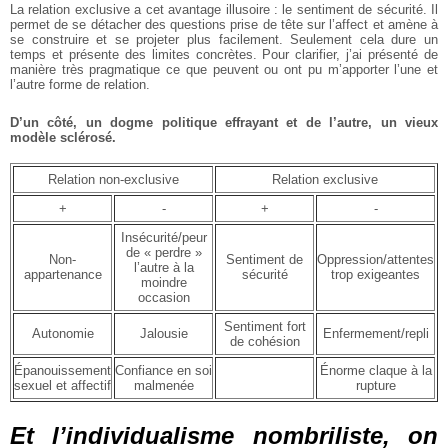
La relation exclusive a cet avantage illusoire : le sentiment de sécurité. Il
permet de se détacher des questions prise de tête sur l’affect et amène à
se construire et se projeter plus facilement. Seulement cela dure un
temps et présente des limites concrètes. Pour clarifier, j’ai présenté de
manière très pragmatique ce que peuvent ou ont pu m’apporter l’une et
l’autre forme de relation.
D’un côté, un dogme politique effrayant et de l’autre, un vieux
modèle sclérosé.
Relation non-exclusive
Relation exclusive
+
-
+
-
Insécurité/peur
de « perdre »
Non-
Sentiment de
Oppression/attentes
l’autre à la
appartenance
sécurité
trop exigeantes
moindre
occasion
Sentiment fort
Autonomie
Jalousie
Enfermement/repli
de cohésion
Épanouissement
Confiance en soi
Énorme claque à la
sexuel et affectif
malmenée
rupture
Et l’individualisme nombriliste, on