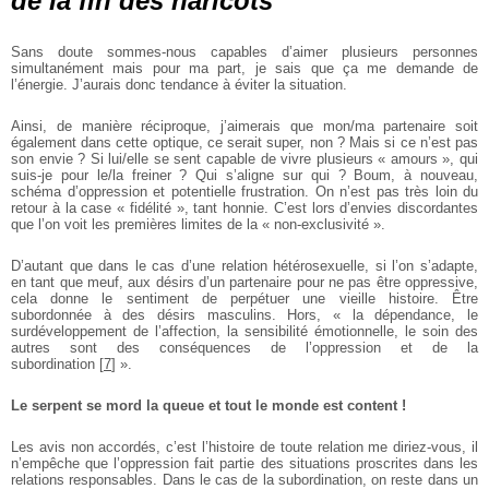
de la fin des haricots
Sans doute sommes-nous capables d’aimer plusieurs personnes
simultanément mais pour ma part, je sais que ça me demande de
l’énergie. J’aurais donc tendance à éviter la situation.
Ainsi, de manière réciproque, j’aimerais que mon/ma partenaire soit
également dans cette optique, ce serait super, non ? Mais si ce n’est pas
son envie ? Si lui/elle se sent capable de vivre plusieurs « amours », qui
suis-je pour le/la freiner ? Qui s’aligne sur qui ? Boum, à nouveau,
schéma d’oppression et potentielle frustration. On n’est pas très
loin du
retour à la case « fidélité », tant honnie. C’est lors d’envies
discordantes
que l’on voit les premières limites de la « non-exclusivité ».
D’autant que dans le cas d’une relation hétérosexuelle, si l’on s’adapte,
en tant que meuf, aux désirs d’un partenaire pour ne pas être oppressive,
cela donne le sentiment de perpétuer une vieille histoire. Être
subordonnée à des désirs masculins. Hors, « la dépendance,
le
surdéveloppement de l’affection, la sensibilité émotionnelle, le soin des
autres sont des conséquences de l’oppression et de la
subordination
[
7
]
».
Le serpent se mord la queue et tout le monde est content !
Les avis non accordés, c’est l’histoire de toute relation me diriez-vous, il
n’empêche que l’oppression fait partie des situations proscrites dans les
relations responsables. Dans le cas de la subordination, on reste dans un