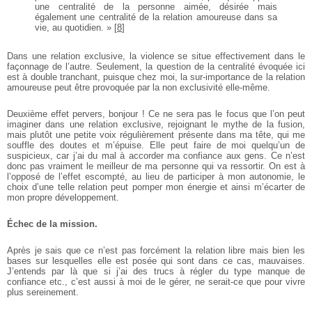
une centralité de la personne aimée, désirée mais
également une centralité de la relation amoureuse dans sa
vie, au quotidien. »
[
8
]
Dans une relation exclusive, la violence se situe effectivement dans le
façonnage de l’autre. Seulement, la question de la centralité évoquée
ici
est à double tranchant, puisque chez moi, la sur-importance de la
relation
amoureuse peut être provoquée par la non exclusivité elle-même.
Deuxième effet pervers, bonjour ! Ce ne sera pas le focus que l’on peut
imaginer dans une relation exclusive, rejoignant le mythe de la fusion,
mais plutôt une petite voix régulièrement présente dans ma tête, qui
me
souffle des doutes et m’épuise. Elle peut faire de moi quelqu’un de
suspicieux, car j’ai du mal à accorder ma confiance aux gens.
Ce n’est
donc pas vraiment le meilleur de ma personne qui va ressortir. On est à
l’opposé de l’effet escompté, au lieu de participer à mon autonomie, le
choix d’une telle relation peut pomper mon énergie et ainsi m’écarter de
mon propre développement.
Échec de la mission.
Après je sais que ce n’est pas forcément la relation libre mais bien les
bases sur lesquelles elle est posée qui sont dans ce cas, mauvaises.
J’entends par là que si j’ai des trucs à régler du type manque de
confiance etc., c’est aussi à moi de le gérer, ne serait-ce que pour vivre
plus sereinement.