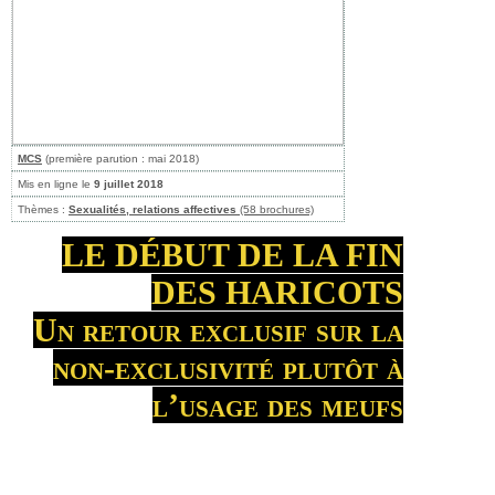
MCS
(première parution : mai 2018)
Mis en ligne le
9 juillet 2018
Thèmes :
Sexualités, relations affectives
(58 brochures)
LE DÉBUT DE LA FIN
DES HARICOTS
Un retour exclusif sur la
non-exclusivité plutôt à
l’usage des meufs